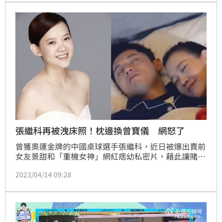
事件未出面回應此事，不過她近況終於曝了光。
張繼科再被洩床照！枕邊換曾寶儀 網怒了
曾獲奧運金牌的中國桌球選手張繼科，近日被爆出賣前
女友景甜和「重機女神」網紅痞幼私密片，藉此讓賭場
的人去要脅景甜拿錢，雖然他的工作室發聲明駁斥，但
2023/04/14 09:28
隨著爆料越來越多，他也沒再繼續發聲，合作品牌全都
和他做切割。沒想到張繼科近日又被重機女神洩「床
照」，枕邊人竟是曾寶儀，但網友一看真相全怒了！