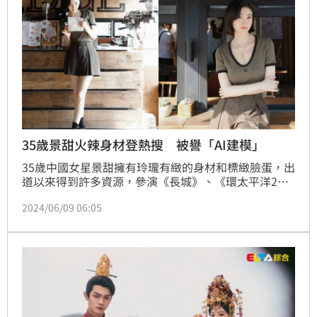
35歲景甜火辣身材登熱搜 被譽「AI建模」
35歲中國女星景甜擁有玲瓏有緻的身材和標緻臉蛋，出
道以來得到許多資源，參演《長城》、《環太平洋2》
等知名好萊塢電影，更憑藉《司藤》迎來事業巔峰。但
2024/06/09 06:05
是景甜也幾經阻撓並非一直事業順遂，她先是捲入違法
廣告代言遭罰款，又有記者曝光她的前男友欠鉅額賭
債，私下販售景甜的私密影片還錢，後來還因「整形」
的話題被炎上。景甜還是以甜美樂觀的狀態展露在大眾
面前，近日景甜以「景甜AI建模身材」登上微播熱搜。
賴佳怡報導