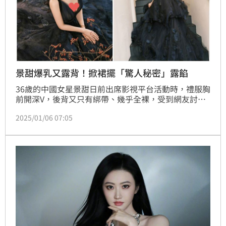
景甜爆乳又露背！掀裙擺「驚人秘密」露餡
​36歲的中國女星景甜日前出席影視平台活動時，禮服胸
前開深V，後背又只有綁帶、幾乎全裸，受到網友討
論，曝光的美照中，從上往下拍攝的「邪惡視角」更顯
2025/01/06 07:05
胸前「雄偉」，粉絲直呼被迷暈。