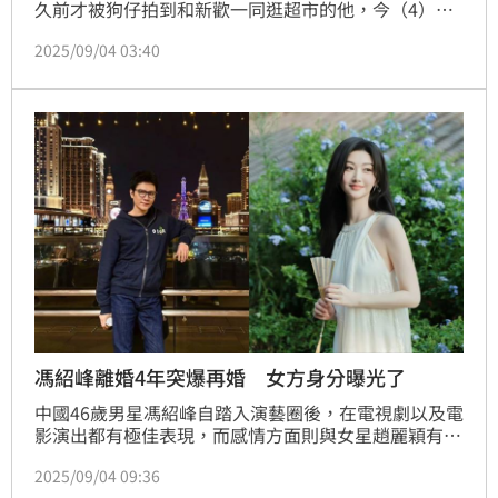
久前才被狗仔拍到和新歡一同逛超市的他，今（4）日
突然遭瘋傳領證二婚，對象則是中國女星景甜。雖然兩
2025/09/04 03:40
人工作室火速發聲闢謠，相關影片及消息仍迅速衝上微
博熱搜第一，如今有網友發現，就連男星喬杉也當起吃
瓜群眾，轉發兩人的閃婚文後又秒刪。
馮紹峰離婚4年突爆再婚 女方身分曝光了
中國46歲男星馮紹峰自踏入演藝圈後，在電視劇以及電
影演出都有極佳表現，而感情方面則與女星趙麗穎有過
一段婚姻，並育有一子，而兩人離婚至今過了4年，馮
2025/09/04 09:36
紹峰感情狀態也受到大家關注，沒想到今（4日）無預