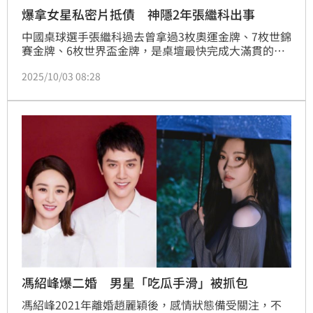
爆拿女星私密片抵債 神隱2年張繼科出事
中國桌球選手張繼科過去曾拿過3枚奧運金牌、7枚世錦
賽金牌、6枚世界盃金牌，是桌壇最快完成大滿貫的選
手，然而他2004年疑似因涉及非法博彩遭中國國家隊
2025/10/03 08:28
開除，2023年又爆出拿舊愛中國女星景甜的私密片抵
債，沉寂好一段時間，昨（2）日他再度登上媒體版
面，張繼科被目擊假期到風景區旅遊時，為了拍照不慎
落水。
馮紹峰爆二婚 男星「吃瓜手滑」被抓包
馮紹峰2021年離婚趙麗穎後，感情狀態備受關注，不