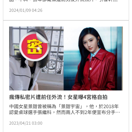
波，如今，她將重心投入工作中，為了新戲角色剪掉一
2024/01/09 04:26
頭長髮，新造型引發外界熱議。
瘋傳私密片遭前任外流！女星曝4宮格自拍
中國女星景甜曾被稱為「景甜宇宙」，他，於2018年
認愛桌球選手張繼科，然而兩人不到2年便宣布分手收
場。原以為事情就此落幕，沒想到近期男方因欠下巨額
2023/04/21 03:00
債款，竟將景甜的私密影片拿來當做抵債品，最後還外
流。此事引發中國官方大動作調查，景甜本人至今仍對