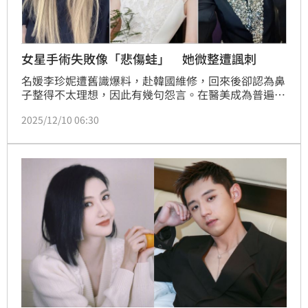
女星手術失敗像「悲傷蛙」 她微整遭諷刺
名媛李珍妮遭舊識爆料，赴韓國維修，回來後卻認為鼻
子整得不太理想，因此有幾句怨言。在醫美成為普遍流
行後，不管名人或民眾都不吝於公開討論，但也有些越
2025/12/10 06:30
做越成魔，甚至讓人覺得奇怪的案例。