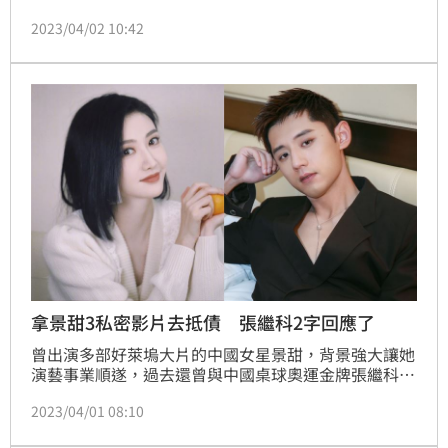
驚陸網，隨即掀起熱烈討論。為此事張繼科方連日放出
2023/04/02 10:42
聲明，並且在今（2日）表示會做出提告動作，卻沒想
到一開始爆料人李微敖完全不怕律師函，在晚間直接長
文寫出張繼科如何流出景甜私密影片，並有500萬人民
幣（約2250萬元台幣）的欠條為物證。
拿景甜3私密影片去抵債 張繼科2字回應了
曾出演多部好萊塢大片的中國女星景甜，背景強大讓她
演藝事業順遂，過去還曾與中國桌球奧運金牌張繼科有
過一段情，論及婚嫁的兩人分手後，景甜還陷入低潮直
2023/04/01 08:10
接神隱。本以為景甜是因為情傷太重，卻不料近日爆出
男方欠錢，還拿景甜的私密影片去抵債，對此張繼科連