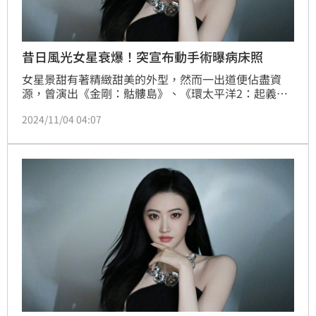
昔日風光女星衰爆！突宣布動手術曝病床照
女星景甜有著精緻甜美的外型，然而一出道便佔盡資
源，曾演出《金剛：骷髏島》、《環太平洋2：起義時
刻》等好萊塢電影，也曾在中美合作電影《長城》中搭
2024/11/04 04:07
檔大咖男星麥克戴蒙、劉德華、彭于晏等巨星搭戲，無
奈人氣與知名度卻始終不上不下，近年來更可說是流年
不利，不僅鬧出前男友床照與影片外流，4日更無預警
公開病床影片，坦言正因傷接受手術，包括磨骨、縫合
韌帶以及打釘子等，讓粉絲相當擔心。