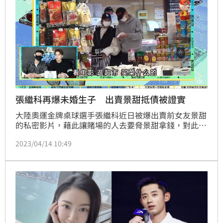
張繼科再爆未婚生子 出賣景甜抵債被證實
大陸奧運金牌桌球選手張繼科近日被爆出賣前女友景甜
的私密影片，藉此讓賭場的人去要脅景甜拿錢，對此他
一直透過工作室發布律師聲明駁斥，並表示已蒐正準備
2023/04/14 10:49
提告，但隨著爆料越來越多，他也沒再繼續發聲，並且
合作品牌全都和他做切割。而昨（13日）有狗仔不僅再
爆料張繼科目前已未婚生子，還特意找來有「大陸第一
狗仔」封號的卓偉連線，證實景甜私密影片外流一事，
同時怒轟張繼科「罔顧事實」。