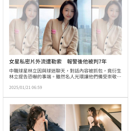
女星私密片外流遭勒索 報警後他被判7年
中職球星林立因與球迷聊天，對話內容被抓包，竟衍生
林立提告恐嚇的事端。雖然名人光環讓他們備受崇敬，
但言行舉止都被放大看待，甚至還會遭有心人士盯上。
2025/01/21 06:59