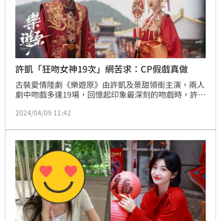
許凱「狂吻女神19次」網苦求：CP假戲真做
古裝愛情陸劇《樂遊原》由許凱及景甜領銜主演，兩人
劇中吻戲多達19場，回憶起印象最深刻的吻戲時，許凱
害羞地說：「應該就是浴桶吻，如果要用一個水果來形
2024/04/09 11:42
容是草莓，就是甜甜的。」一旁的景甜則說：「是鳳
梨，有甜也有苦澀的地方，是因為失而復得。」從劇組
公開的花絮影片也能看到兩人就算是吻戲走位也都會真
親，因此不少劇迷都敲碗希望他們能假戲真做、再次二
搭。