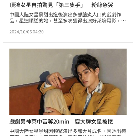
頂流女星自拍驚見「第三隻手」 粉絲急哭
中國大陸女星景甜出道後演出多部膾炙人口的戲劇作
品，星途順遂的她，甚至多次獲得出演好萊塢電影，受
封「人間富貴花」。近日景甜公開自己的最新造型，畫
2024/10/06 04:20
面中她穿著時裝，頂著流行的公主切髮型，讓眾人眼神
為之一亮，值得一提的是，景甜的其中幾張照片中，竟
出現「第三隻手」，畫面曝光後引起部分網友討論。
戲劇男神雨中苦等20min 耍大牌女星被挖
中國大陸女星景甜因頻繁演出多部大片成名，因她出鏡