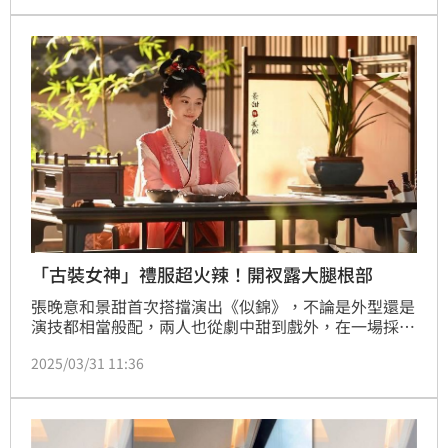
警爆出他與女星景甜結婚的消息，甚至還有相關影片在
網路上流傳，對此，景甜工作室也緊急發聲了。蔡佩伶
報導
「古裝女神」禮服超火辣！開衩露大腿根部
張晚意和景甜首次搭擋演出《似錦》，不論是外型還是
演技都相當般配，兩人也從劇中甜到戲外，在一場採訪
中，有個環節是張晚意要盲猜景甜手中花束的香味和品
2025/03/31 11:36
種，只見他認真聞香後，嘴甜的說：「這是我甜姐姐的
（景甜）的味道嗎？」讓訪問現場尖叫聲不斷。