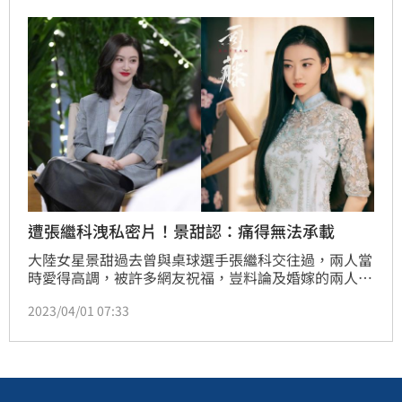
發2聲明駁斥，但隨著越來越多人爆料發聲，可以看出
張繼科的駁斥沒有太大意義，而有記者致電直接詢問，
遭到他2個字回應讓網友直接怒轟「渣男！」
遭張繼科洩私密片！景甜認：痛得無法承載
大陸女星景甜過去曾與桌球選手張繼科交往過，兩人當
時愛得高調，被許多網友祝福，豈料論及婚嫁的兩人後
來分手，景甜也隨著銷聲匿跡，令人十分擔心，原以為
2023/04/01 07:33
只是單純走不出情傷，豈料上月30日開始有人爆出張繼
科因為賭博欠債，而洩漏景甜的私密影片，讓網友大為
震驚，如今看景甜過去受訪內容，她曾坦言2019年，
也就是與張繼科分手那年，她受到很嚴重的打擊，後來
全靠角色拯救了她，讓如今的景甜可以重回螢光幕前。