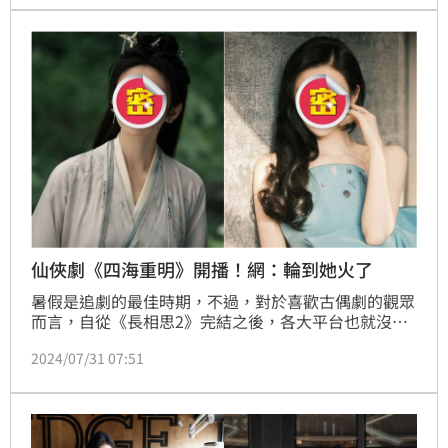
期的。（記者唐家興）
仙俠劇《四海重明》開播！網：輪到她火了
暑假是追劇的最佳時期，不過，對於喜歡古偶劇的觀眾
而言，自從《長相思2》完結之後，各大平台也就沒有
再推出其他的古裝言情題材劇了，只有一部《少年白馬
2024/07/31 07:51
醉春風》為大家解饞，所以此時急需一部演技和顏值都
高的古偶劇來填補「劇荒」的空缺；而今(31)日開播的
《四海重明》正好可以滿足廣大觀眾的需求。（記者唐
家興）