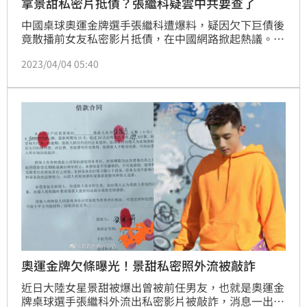
拿景甜私密片抵債？張繼科疑雲中共要查了
中國桌球奧運金牌選手張繼科遭爆料，疑因欠下巨債後
竟散播前女友私密影片抵債，在中國網路掀起熱議。中
共中央政法委介入發聲，要查清有無犯罪、毀謗、渾水
2023/04/04 05:40
摸魚3件事。
奧運金牌欠條曝光！景甜私密照外流被敲詐
近日大陸女星景甜被爆出曾被前任男友，也就是奧運金
牌桌球選手張繼科外流出私密影片被敲詐，消息一出震