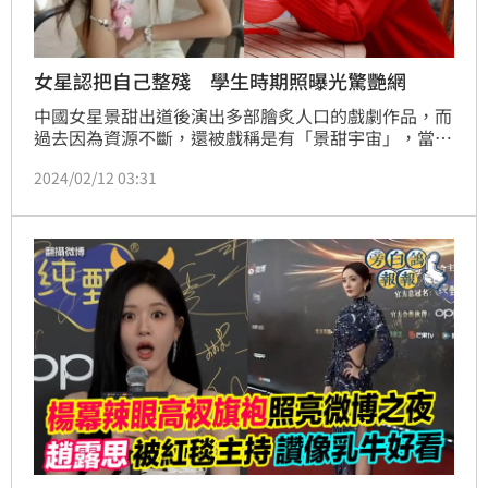
女星認把自己整殘 學生時期照曝光驚艷網
中國女星景甜出道後演出多部膾炙人口的戲劇作品，而
過去因為資源不斷，還被戲稱是有「景甜宇宙」，當時
還被嘲笑捧不紅，不過最後還是憑藉民國劇《司藤》成
2024/02/12 03:31
功擁有高知名度。過去曾認「把自己整殘」的景甜，近
日學生時期的照片也被網友考古出來，對比照讓網友驚
訝直呼：「這是多痛的血淚教訓」。