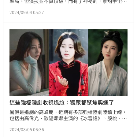
率高、但演技並不算頂級，而有了神祕的「景甜宇宙」
之說，不過近年她的討論度已減低，還被媒體爆料拍攝
2024/09/04 05:27
雜誌時擺排場以及遲到等行為。
這些強檔陸劇收視尷尬：觀眾都聚焦奧運了
暑假是追劇的高峰期，近期有多部強檔陸劇陸續上線，
包括由高偉光、歐陽娜娜主演的《冰雪謠》，殷桃、郭
京飛主演的《小夫妻》，和景甜張凌赫主演的《四海重
2024/08/05 06:36
明》等，播放成績都非常尷尬；很顯然地，在奧運期間
上線的這些電視劇作品，沒有一部的播出效果是達到預