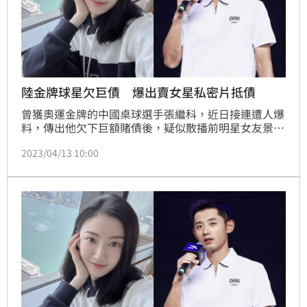
陸金牌球星欠巨債 爆出賣女星私密片抵債
曾獲奧運金牌的中國桌球選手張繼科，近日接連遭人爆
料，傳出他欠下巨額賭債後，疑似散播前明星女友景甜
的私密影片抵債，此案在中國網路掀起熱議。而熱血公
2023/04/13 10:00
民老師黃益中也在三立節目《驚爆新聞線》分享個人看
法並提出疑點，他指出，2017年中國的體壇周刊曾公
布，張繼科2016年時的年收入高達6000萬人民幣，直
呼這麼有錢的人竟然還不出500萬人民幣的賭債，究竟
是揮霍過度所導致？或是有其他原因？