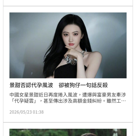
宅，價格大砍近1億台幣。蔡佩伶報導
景甜否認代孕風波 卻被狗仔一句話反殺
中國女星景甜近日再度捲入風波，遭爆與富豪男友牽涉
「代孕疑雲」，甚至傳出涉及高額金錢糾紛。雖然工作
室火速發聲明否認，沒想到又有狗仔公開開轟，言詞激
2026/05/23 01:38
烈掀起網路熱議。林宜君