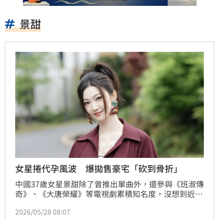
景甜
女星捲代孕風波 爆拋售豪宅「砍到骨折」
中國37歲女星景甜除了曾推出單曲外，還參與《班淑傳
奇》、《大唐榮耀》等電視劇累積知名度，沒想到近日
她卻捲入代孕，雖然工作室緊急發出聲明駁斥，但相關
2026/05/28 08:07
話題至今仍受到大家關注，如今又傳出景甜急於拋售豪