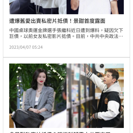
遭爆舊愛出賣私密片抵債！景甜首度露面
中國桌球奧運金牌選手張繼科近日遭到爆料，疑因欠下
巨債，以前女友私密影片抵債。目前，中共中央政法委
介入發聲，要查清有無犯罪、毀謗、渾水摸魚3件事。
2023/04/07 05:24
而景甜5日現身重慶機場，是她在風波後的首度露面。