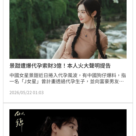
景甜遭爆代孕索財3億！本人火大聲明提告
中國女星景甜近日捲入代孕風波，有中國狗仔爆料，指
一名「J女星」曾計畫透過代孕生子，並向富豪男友索
討高額金錢，相關線索更被影射直指景甜。今（22）日
2026/05/22 01:03
中國網路再流出疑似海外代孕機構協議書，文件上更出
現「Tian Jing」字樣與疑似簽名，引發微博熱議。對
此，景甜工作室晚間火速發出嚴正聲明，強調相關內容
皆為造謠，已正式委請律師蒐證提告。