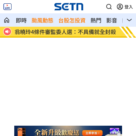
登入
即時
颱風動態
台股怎投資
熱門
影音
熱搜
全封殺
比果汁毒！「水果1吃法」狠奪命:心臟驟
女律揪
停
堆