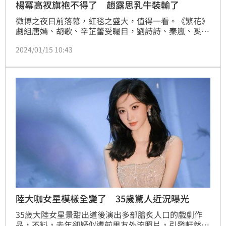
楊冪高衩旗袍不得了 趙露思乳牛裝輸了
微博之夜日前落幕，紅毯之盛大，值得一看。《繁花》
劇組唐嫣、胡歌、辛芷蕾受矚目，劉詩詩、秦嵐、奚夢
瑤、古力娜扎、楊冪都在比仙比氣場，眼睛舒服。久違
2024/01/15 10:43
的景甜和希林娜依高裙襬像寒流夜裏的棉被厚重，拖得
有點微狼狽。趙露思斑點禮服被主持人讚是「乳牛裝但
是很好看」，她當場變臉，詳見影片
陸大咖女星模樣全變了 35歲驚人近況曝光
35歲大陸女星景甜出道後演出多部膾炙人口的戲劇作
品，不料，去年卻疑似遭前男友外流照片，引發軒然大