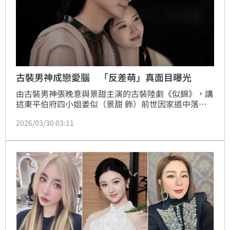
古裝男神成戀愛腦 「反差萌」真面目曝光
由古裝男神張晚意與景甜主演的古裝陸劇《似錦》，講
述東平伯府四小姐姜似（景甜 飾）前世因家道中落而
受盡羞辱，在與榮陽長公主對峙時，被所愛之人余七
2026/03/30 03:11
（張晚意 飾）一箭射中心口身亡，余七因誤殺摯愛痛
不欲生，選擇奉獻自己的生命與記憶，換回對方重生的
機會。