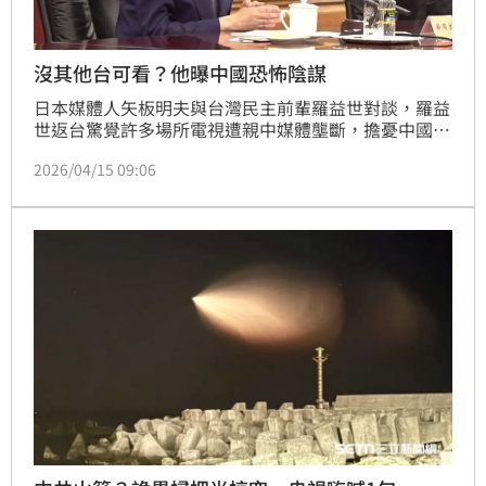
沒其他台可看？他曝中國恐怖陰謀
日本媒體人矢板明夫與台灣民主前輩羅益世對談，羅益
世返台驚覺許多場所電視遭親中媒體壟斷，擔憂中國藉
「10項利多」等統戰手段，結合內部協力者對台進行
2026/04/15 09:06
「無聲滲透」。兩人示警，中國意圖以大筆資金收買台
灣，並透過單一頻道引發認同危機。矢板明夫將此比擬
納粹併吞奧地利，直指台灣內部恐有「協力者」配合中
共。羅益世更憂心「小草」世代缺乏歷史警覺，易受中
國宣傳影響。兩人呼籲年輕世代珍惜台灣得來不易的民
主自由，防範歷史