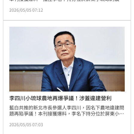
區土地，涉長期興建鐵皮屋並分割為多間店面出租。本
2026/05/05 07:12
刊進一步調查，李四川名下這塊涉違建的農地，對街除
有近期爆出爭議、其胞弟李賜福所開設的民宿，就連李
家的祖厝也在對街的三民路巷內、僅幾步之遙，讓爆料
人士質疑，該農地離李家祖厝那麼近，加上李四川又熟
悉都市計畫及土地相關法令，「怎可能會不知情？」
李四川小琉球農地再爆爭議！涉蓋違建營利
藍白共推的新北市長參選人李四川，因名下農地違建問
題再陷爭議！本刊接獲爆料，李名下持分位於屏東小琉
球的農業區土地，涉長期興建鐵皮屋並分割為多間店面
2026/05/05 07:03
出租，實際從事餐飲、零售及水上活動等非農業用途，
與使用分區明顯不符，相關建物已存在且持續營業多