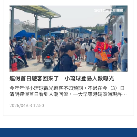
〈小琉球情歌〉紀念已故前助理。
連假首日遊客回來了 小琉球登島人數曝光
今年年假小琉球觀光遊客不如預期，不過在今（3）日
清明連假首日看到人潮回流，一大早東港碼頭湧現許多
遊客，提著大包小包行李排隊搭船準備登島，在小琉球
2026/04/03 12:50
度過連假。根據統計，光是3日上午就有6664人次登
島，旅遊業者預估可望破1萬人。