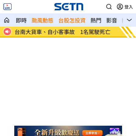
登入
即時
颱風動態
台股怎投資
熱門
影音
熱搜
死亡
崔立于高雄開唱 台下讓他氣噗噗：隨便
兄弟打
啦
勝