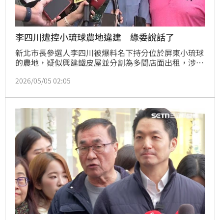
李四川遭控小琉球農地違建 綠委說話了
新北市長參選人李四川被爆料名下持分位於屏東小琉球
的農地，疑似興建鐵皮屋並分割為多間店面出租，涉及
農地違規使用爭議，引發政壇關注。對此，民進黨立法
2026/05/05 02:05
院黨團幹事長莊瑞雄今（5）日受訪直言，他經常前往
小琉球，對當地狀況相當熟悉，「到底有沒有？其實跟
大家報告，那就是有」。他並呼籲，李四川應正面面對
外界質疑，清楚說明是否存在農地違規使用情形。