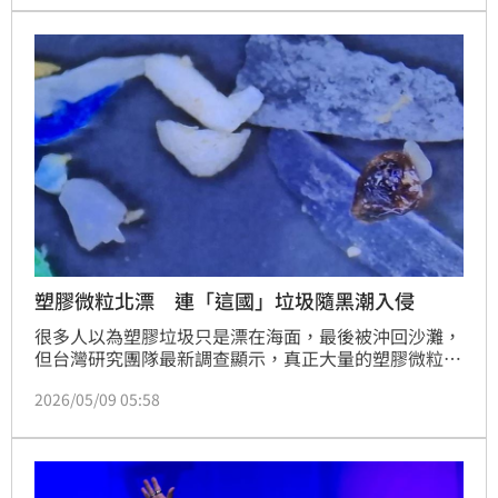
運受阻，並指出犯罪公司位於李四川持有的土地上。面
對李四川自稱捕魚世家的說法，翁震洲要求其正面回應
家族橫行霸道的爭議。
塑膠微粒北漂 連「這國」垃圾隨黑潮入侵
很多人以為塑膠垃圾只是漂在海面，最後被沖回沙灘，
但台灣研究團隊最新調查顯示，真正大量的塑膠微粒其
實正一路往外海漂移，甚至沉進海底，並被浮游生物誤
2026/05/09 05:58
食，悄悄進入整個海洋食物鏈。