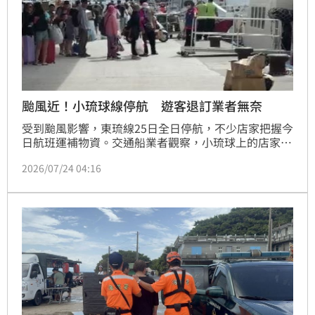
颱風近！小琉球線停航 遊客退訂業者無奈
受到颱風影響，東琉線25日全日停航，不少店家把握今
日航班運補物資。交通船業者觀察，小琉球上的店家至
少叫了2到3天的量，而恆春半島因為海上颱風警報發
2026/07/24 04:16
布，墾丁國家公園的海域已經拉起警戒線禁止下水，至
於台東往綠島的航班部分取消，遊客抱著試試看心情搭
船出遊也相當忐忑。