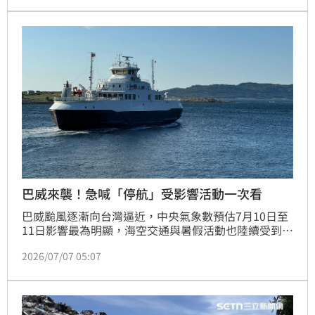
三通金門水頭－廈門五通航線，已宣布自今天中午12時
15分起恢復雙向航駛。
巴威來襲！急喊「停航」受影響活動一次看
巴威颱風逐漸向台灣逼近，中央氣象數預估7月10日至
11日影響最為明顯，海空交通與暑假活動也陸續受到波
及。航港局已宣布多條航線停駛或調整班次，呼籲旅客
2026/07/07 05:07
提早返台，並暫緩前往離島。新竹內灣「童畫內灣
2.0」親子走讀劇場因受氣象影響，已宣布延期，而今
年的台灣國際熱氣球嘉年華是否更動也備受關注。