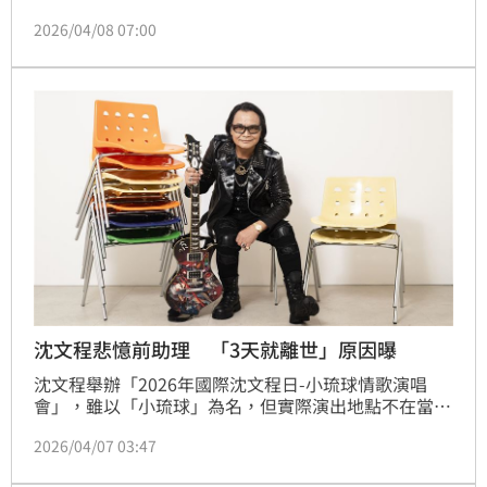
中中興大學惠蓀堂登場。擁有豐富外景與冒險經驗的
2026/04/08 07:00
他，昨（7）日出席演唱會記者會，分享過去撞鬼經
歷。
沈文程悲憶前助理 「3天就離世」原因曝
沈文程舉辦「2026年國際沈文程日-小琉球情歌演唱
會」，雖以「小琉球」為名，但實際演出地點不在當
地，而是5月9日於台北國際會議中心（TICC）、5月16
2026/04/07 03:47
日於台中中興大學惠蓀堂登場。他今（7）日出席記者
會，表示演唱會以此為主題，是因為多年前曾創作歌曲