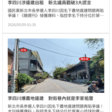
李四川涉違建出租 新北議員戳破3大謊言
國民黨新北市長參選人李四川因名下農地違建問題再陷
爭議！《鏡週刊》接獲爆料，指控李名下持分位於屏東
小琉球的農業區土地，涉長期興建鐵皮屋並分割為多間
2026/05/05 01:35
店面出租。李四川辦公室回應表示，該土地是繼承而
來，屬共同持分，如其他所有權人有涉違建等情事，一
切依法處理，「如應拆除，該拆就拆，沒有例外。」對
此，民進黨新北市議員顏蔚慈就說，李四川戳破了自己
編造的三大謊言，神隱2個月迴避土地問題一籮筐、熟
悉土地建設的假人設，以及「選舉到了」才想守法，建
議李四川不要再沉溺於社群編造出來的尷尬假人設，好
好面對土地違法問題、家族在地方仗勢欺人的治安問
題。
李四川爆農地違建 對街巷內就是李家祖厝
新北市長參選人李四川因名下農地違建問題再陷爭議！
本刊接獲爆料，指控李名下持分位於屏東小琉球的農業