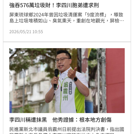
強吞576萬垃圾財！李四川胞弟遭求刑
屏東琉球鄉2024年曾因垃圾清運案「9度流標」，導致
島上垃圾堆積如山、臭氣熏天，重創在地觀光，屏檢深
入追查後發現背後竟有不法集團插手，而主嫌竟是新北
2026/05/21 10:55
市長參選人李四川的胞弟李賜福，檢方查出，李男等人
涉嫌利用包圍清運船、潑漆及言語恐嚇等手段，向3家
得標廠商勒索每噸600元的「回饋金」，4年來共得手
576萬元，屏東地院20日首度開庭，李賜福等4名被告
在法庭上當庭全部認罪，並表達和解意願。
李四川稱遭抹黑 他秀證據：根本地方創傷
民進黨新北市議員翁震州日前提出法院判決書，指出國