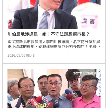
川伯農地涉違建 她：不守法還想選市長？
國民黨新北市長參選人李四川被爆料，名下持分位於屏
東小琉球的農地，疑興建鐵皮屋並分割多間店面出租，
涉違規使用爭議。民進黨立委林楚茵今（6）日說，李
2026/05/06 08:48
四川自稱工程專業，應該熟悉建築法規，結果卻知法犯
法；她也質疑李，「不守法，還想選市長？」。