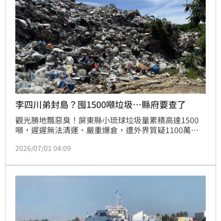
李四川弟封島？囤1500噸垃圾…縣府要查了
觀光勝地飄惡臭！屏東縣小琉球垃圾量累積高達1500
噸，遲遲無法清運、嚴重爆倉，遭外界質疑1100萬元
標案會連續流標15次，恐與曾涉及垃圾清運弊案的李賜
2026/07/01 04:09
福有關，因為沒有業者敢冒著風險得罪他。李賜福是國
民黨新北市長參選人李四川的胞弟，過去被檢方查出化
身「環保流氓」，涉嫌恐嚇3家清運業者，強索每噸
600元「回饋金」，3年大賺576萬元。屏東縣政府今
（1）日重砲抨擊，多日聯繫不上琉球鄉長陳國在，痛
批鄉公所毫無作為、行政明顯失能，已責成政風處介入
調查，若查有不法，將依法移送法辦。