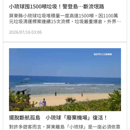
小琉球囤1500噸垃圾！警登島…斷流氓路
屏東縣小琉球垃圾堆積量一度高達1500噸，因1100萬
元垃圾清運標案連續15次流標，垃圾嚴重爆倉。外界質
疑，流標背後恐與曾涉垃圾清運弊案的李賜福有關，因
2026/07/16 03:06
不少業者擔心得罪人而不敢投標。李賜福是國民黨新北
市長參選人李四川的胞弟，過去遭檢方查出化身「環保
流氓」，涉嫌恐嚇3家清運業者，強索每噸600元「回
饋金」，3年間不法獲利576萬元。直到縣府強勢介入
後，標案終於順利決標，今（16）日首批30公噸垃圾
運離小琉球，現場更由縣府人員與警方全程駐點戒護，
外界解讀，此舉除了確保清運作業順利進行，也有防堵
「環保流氓」介入、滋擾的意味。
擺脫斷航孤島 小琉球「廢棄機場」復活！
對許多遊客而言，屏東離島「小琉球」是一座必須依靠