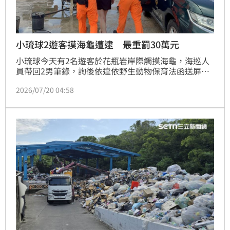
小琉球2遊客摸海龜遭逮 最重罰30萬元
小琉球今天有2名遊客於花瓶岩岸際觸摸海龜，海巡人
員帶回2男筆錄，詢後依違依野生動物保育法函送屏東
地檢署偵辦。海巡署提醒，騷擾野生動物最重可罰新台
2026/07/20 04:58
幣30萬元。