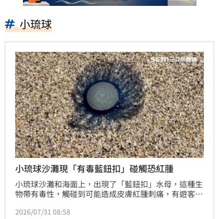
小琉球
小琉球沙灘現「有毒藍鈕扣」碰觸恐紅腫
小琉球沙灘和海面上，出現了「藍鈕扣」水母，這種生
物帶有毒性，觸碰到可能造成皮膚紅腫刺痛，有遊客發
現沙灘上曬乾的藍水母，相當好奇，當地民眾拍下畫
2026/07/31 08:58
面，提醒注意！