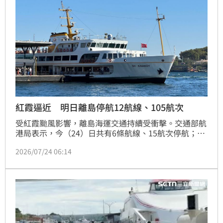
紅霞逼近 明日離島停航12航線、105航次
受紅霞颱風影響，離島海運交通持續受衝擊。交通部航
港局表示，今（24）日共有6條航線、15航次停航；明
日停航規模將大幅擴大至12條航線、105航次，其中小
2026/07/24 06:14
琉球、蘭嶼、綠島及金門等多條航線停駛，呼籲旅客若
有返台需求，應把握當日仍有開航船班，以免滯留離
島。