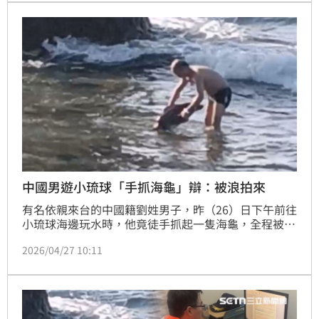
年，恐涉及違規開發與違建問題，此外，他的胞弟李賜
福繼遭爆「環保蟑螂」後，有人再向本刊爆料他歷年在
當地破壞生態環境的官司及行徑，對熟稔都市計畫與土
地法規的李四川而言
中國男遊小琉球「手抓海龜」辯：被浪拍來
有名依親來台的中國籍劉姓男子，昨（26）日下午前往
小琉球海邊玩水時，他竟徒手抓起一隻海龜，全程被現
場其他民眾目擊。海巡署南部分署第五岸巡隊小琉球安
2026/04/27 10:11
檢所接獲檢舉後，立刻前往花瓶岩岸際將劉男逮捕，訊
後依違反野生動物保育法送辦，可處1年以下有期徒
刑、拘役或最重30萬罰金。