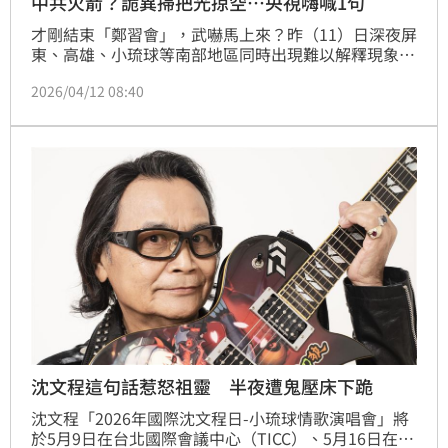
中共火箭？詭異掃把光掠空…央視嗨喊1句
才剛結束「鄭習會」，武嚇馬上來？昨（11）日深夜屏
東、高雄、小琉球等南部地區同時出現難以解釋現象。
民眾目擊一顆火球光體掠過夜空，前端有明顯核心，後
2026/04/12 08:40
方拖曳像是掃把的煙霧尾巴，疑似是中國使用「捷龍3
號」載運火箭發射升空；因為同一時間，央視興高采烈
發新聞，吹捧衛星試射成功。對此，國防部則表示，目
前還在了解當中。
沈文程這句話惹怒祖靈 半夜遭鬼壓床下跪
沈文程「2026年國際沈文程日-小琉球情歌演唱會」將
於5月9日在台北國際會議中心（TICC）、5月16日在台