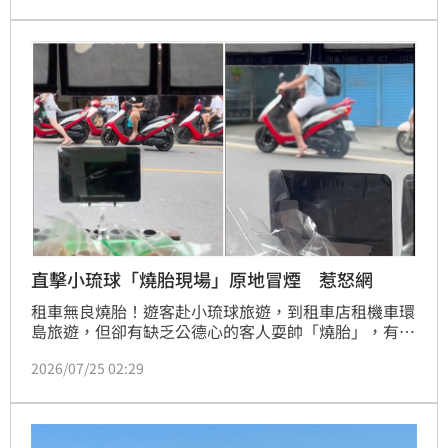
直擊小琉球「燒胎現場」原地冒煙 惹怒網
租車無良燒胎！遊客赴小琉球旅遊，到租車店租機車環
島旅遊，但卻有缺乏公德心的客人耍帥「燒胎」，有民
眾直擊將畫面PO網，引起眾人撻伐：「垃圾囡仔」、
2026/07/25 02:29
「一堆低等社會亂源」。租車業者表示，類似事情不是
第一次發生，但由於缺乏證據求償困難，只能貼出貼出
「燒胎罰1萬」公告自保。