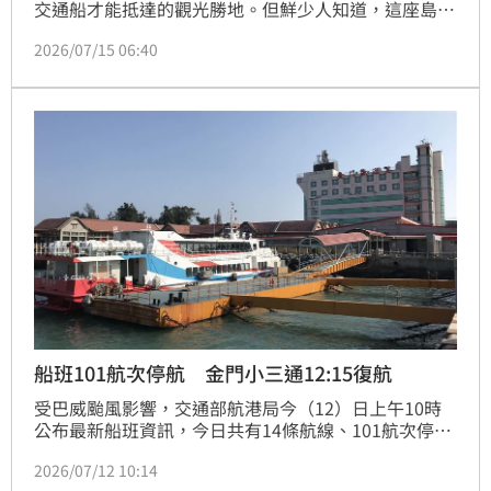
交通船才能抵達的觀光勝地。但鮮少人知道，這座島上
其實藏著一座停擺數十年的神祕飛機場。2026年這條
2026/07/15 06:40
被時代遺忘的跑道並未走入歷史，反而迎來了最前衛的
科技轉身——它不再等待重型民航機，而是成為跨海
「無人機物流」的智慧起降場。當颱風過境、海運被迫
中斷時，這條新生的空中廊道，將成為島上運送緊急物
資的生命線。
船班101航次停航 金門小三通12:15復航
受巴威颱風影響，交通部航港局今（12）日上午10時
公布最新船班資訊，今日共有14條航線、101航次停
航，其中東港－小琉球、鹽埔－小琉球、後壁湖－蘭嶼
2026/07/12 10:14
等航線全面停航。不過，受颱風影響一度停航的金門小