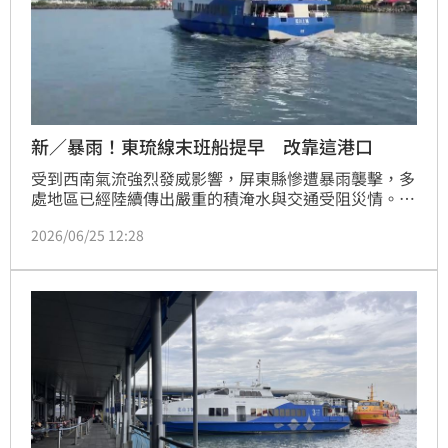
新／暴雨！東琉線末班船提早 改靠這港口
受到西南氣流強烈發威影響，屏東縣慘遭暴雨襲擊，多
處地區已經陸續傳出嚴重的積淹水與交通受阻災情。屏
東縣政府今（25）日進行緊急宣布下午14時起，屏東
2026/06/25 12:28
全縣停止上班、上課。此外，東琉線交通船聯營處也緊
急宣布調整今日的末班船時間，從東港前往小琉球的末
班船將提早至下午15時開航，而從小琉球返回東港的末
班船則提早到下午17時。