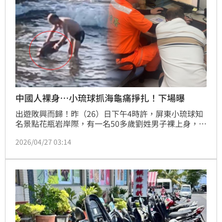
中國人裸身…小琉球抓海龜痛掙扎！下場曝
出遊敗興而歸！昨（26）日下午4時許，屏東小琉球知
名景點花瓶岩岸際，有一名50多歲劉姓男子裸上身，伸
出雙手在海裡打撈，下秒將整隻海龜抓出海面，海龜痛
2026/04/27 03:14
苦掙扎，一個湧浪襲來，男子重心不穩，手才鬆開，離
譜行徑全被民眾拍下檢舉。海巡署火速逮捕該名中國籍
男子，他依親來台，供稱是海龜被浪拍打到身旁，才出
手「幫忙移開」，但觸碰就是事實，被移送偵辦。