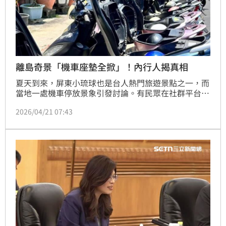
離島奇景「機車座墊全掀」！內行人揭真相
夏天到來，屏東小琉球也是台人熱門旅遊景點之一，而
當地一處機車停放景象引發討論。有民眾在社群平台分
享照片，發現當地停放的一排機車，多數座墊刻意掀開
2026/04/21 07:43
呈開啟狀態，僅少數維持關閉，特殊畫面引發網友好
奇。