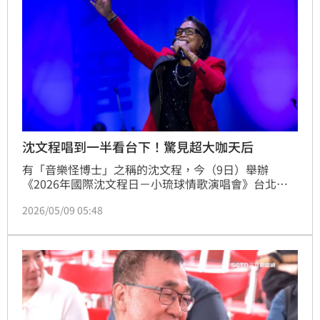
沈文程唱到一半看台下！驚見超大咖天后
有「音樂怪博士」之稱的沈文程，今（9日）舉辦
《2026年國際沈文程日－小琉球情歌演唱會》台北
場，不只一連帶來多首經典金曲，台下更驚喜出現民歌
2026/05/09 05:48
天后鄭怡現身力挺。沈文程在台上得知後，忍不住當場
爆料兩人年輕時的往事，還笑問「這可以說嗎？」幽默
互動讓全場笑翻。