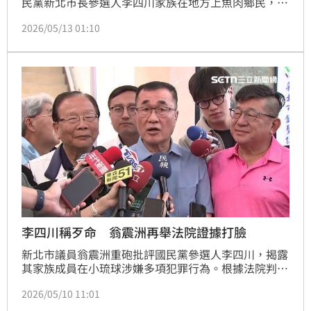
民黨新北市長參選人李四川家族在地方上魚肉鄉民，經
營違法砂石場、暴力恐嚇環保業者，李四川則聲稱家族
2026/05/13 01:10
從事捕魚，並痛斥對方抹黑。對此，翁震州今（13）日
再拿出屏東地方地檢署今年2月新聞稿佐證，指控李氏
家族在小琉球危害鄉民，鄉民敢怒不敢言，「這種家族
根本不會做地方創生，而是『地方創傷』」。
李四川稱歹命 翁震洲再舉法院證據打臉
新北市議員翁震洲重砲批評國民黨參選人李四川，揭露
其家族成員在小琉球涉嫌多項犯罪行為。根據法院判
決，李四川的弟弟李賜福與姪子李昀南被指控恐嚇、潑
2026/05/10 11:01
漆及破壞工程，甚至在車內查獲武士刀。翁震洲質疑李
四川家族長期「魚肉鄉民」，勒索環保業者導致垃圾清