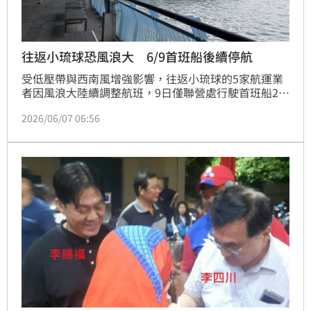
往返小琉球恐風浪大 6/9首班船後續停航
受低壓帶與西南風增強影響，往返小琉球的5家航運業
者因風浪大陸續調整航班，9日僅聯營處行駛首班船2航
次，其他皆停航。10日除大福航運已宣布停航，其他則
2026/06/07 06:56
視海況再公告。