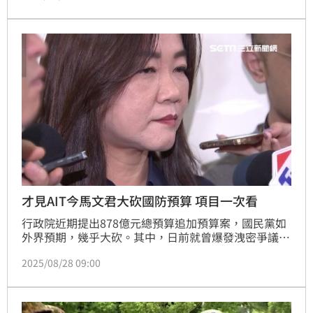
次反映上層皆無獲得適當改善，她質疑，曾身為警察的
新北市長侯友宜，換了位置換了腦袋！新北市警局回
應，特殊任務警力人力運作正常，外勤員警所配發的防
彈衣、防彈盾牌、頭盔等，均由警政署統一採購，並通
過美國國家級抗彈測試
才見AIT今馬文君大砍國防預算 項目一次看
行政院近期提出878億元總預算追加預算案，國民黨如
外界預期，幾乎大砍。其中，日前就曾爆發洩密爭議的
國民黨立委馬文君，躲過823被罷免危機後，今（28）
2025/08/28 09:00
日提案大刪國防部追加預算，內容洋洋灑灑相當多頁，
包含了多項國軍重要的費用項目，再度引發爭議。