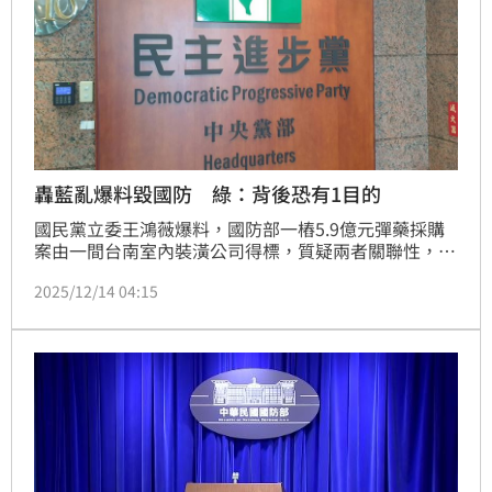
轟藍亂爆料毀國防 綠：背後恐有1目的
國民黨立委王鴻薇爆料，國防部一樁5.9億元彈藥採購
案由一間台南室內裝潢公司得標，質疑兩者關聯性，更
稱「小吃店進口快篩」事件重現，案件隨即引發各界關
2025/12/14 04:15
注。國防部也多次澄清，依政府採購法規範，公開辦理
招標採購，禁得起公開監督，同時也憂心相關爆料嚴重
傷害國防安全。今（14）日民進黨說出重話，抨擊國民
黨根本是「亂爆料，有不法為何不檢舉？」更質疑相關
操作的背後，是否是想換取「鄭習會門票」？