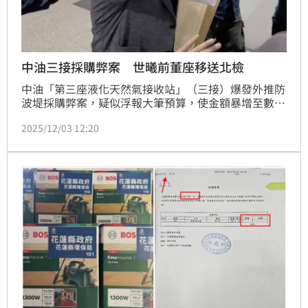
中油三接採購弊案 世曦前董座移送北檢
中油「第三座液化天然氣接收站」（三接）爆發外推防
波堤採購弊案，疑似浮報大筆預算，使金額暴增至數百
億元。台北地檢署2日指揮廉政署北部地區調查組、調
2025/12/03 12:20
查局北部機動工作站兵分11路發動搜索，傳喚世曦工程
前董事長施義芳、工程部主管張欽森、經理陳建中等一
共13人到案，深夜11點多，施義芳被移送北檢複訊，
中油副總經理則訊後請回。全案朝違反貪污治罪條例、
政府採購法等罪偵辦。