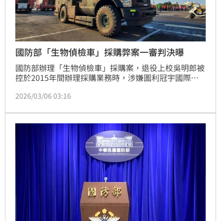
國防部「生物偵檢車」採購弊案一審判決曝
國防部辦理「生物偵檢車」採購案，退役上校吳明郎被
控於2015年間辦理採購業務時，涉嫌圖利冠宇國際電
訊，不法金額高達3億。台北地檢署2022年3月間起訴
2026/03/06 03:16
吳明郎在內共9人。台北地方法院6日一審宣判，依財產
來源不明罪，判決吳明郎1年6月有期徒刑，褫奪公權3
年。另化學兵處軍品整備組少校承辦人邱雅姿、冠宇國
際電訊董事長陳銘宏等8人皆獲判無罪。