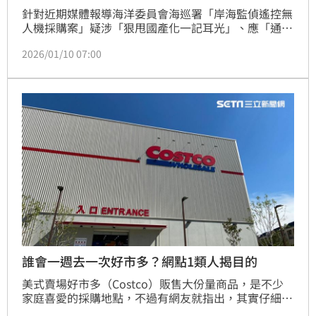
針對近期媒體報導海洋委員會海巡署「岸海監偵遙控無
人機採購案」疑涉「狠甩國產化一記耳光」、應「通盤
考量擇優選用」等批評聲浪，海巡署10日發布澄清說
2026/01/10 07:00
明，強調該案依法公開招標、依最有利標結果決標，程
序合規，並非外界部分報導所指。
誰會一週去一次好市多？網點1類人揭目的
美式賣場好市多（Costco）販售大份量商品，是不少
家庭喜愛的採購地點，不過有網友就指出，其實仔細比
價之後發現，好市多買東西並不會特別便宜，好奇那些