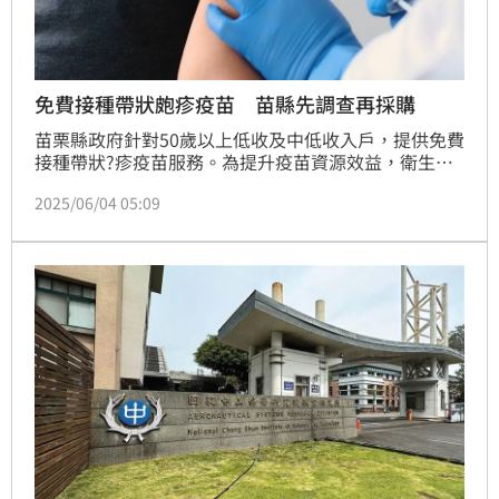
免費接種帶狀皰疹疫苗 苗縣先調查再採購
苗栗縣政府針對50歲以上低收及中低收入戶，提供免費
接種帶狀?疹疫苗服務。為提升疫苗資源效益，衛生局
提醒，今年採「先調查意願、再採購疫苗」，6月底前
2025/06/04 05:09
完成意願調查。