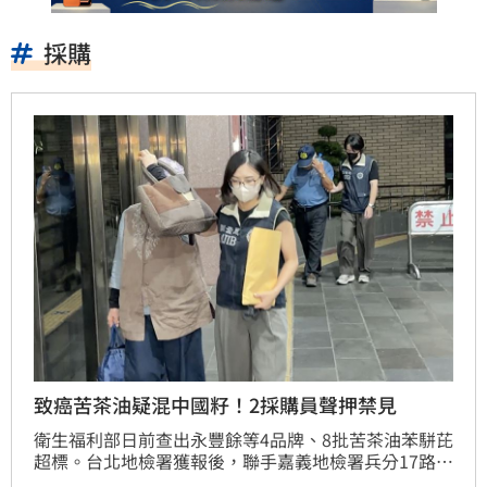
採購
致癌苦茶油疑混中國籽！2採購員聲押禁見
衛生福利部日前查出永豐餘等4品牌、8批苦茶油苯駢芘
超標。台北地檢署獲報後，聯手嘉義地檢署兵分17路搜
索，發現威加公司涉嫌自中國進口苦茶籽，並委託嘉義