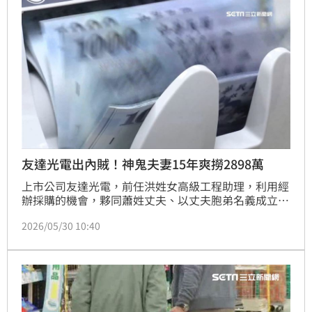
友達光電出內賊！神鬼夫妻15年爽撈2898萬
上市公司友達光電，前任洪姓女高級工程助理，利用經
辦採購的機會，夥同蕭姓丈夫、以丈夫胞弟名義成立
「聯丞」公司，洪女再探悉友達所要採購的零件、材料
2026/05/30 10:40
等市價，將內線消息傳給丈夫，先行搶購後再抬高報價
轉賣給友達，15年間不法所得高達2898多萬，案經新
竹地檢署偵結，依刑法背信、證券交易法之非常規交易
罪嫌，起訴洪女及蕭姓丈夫。