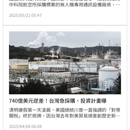
中科院航空所採購標案的無人機專用通訊設備廠商，雖
然表面上是向新加坡ACE6公司採購零件，符合規定，
2025/05/21 05:47
但ACE6公司的零件均來自中國，包括騰雲無人機等重
點研發項目都因此受衝擊，中科院查證屬實後立即停止
相關採購。
740億美元逆差！台灣急採購、投資計畫曝
清明連假第一天凌晨，美國總統川普一直強調的「對等
關稅」終於掀牌，因台灣去年對美貿易順差創歷史新
高，排名第7，被重課32%關稅，包括伺服器、電腦零
2025/04/08 06:08
組件等ICT產業，恐受創最慘；5日起一連2天，總統賴