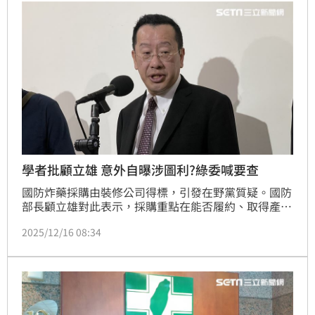
學者批顧立雄 意外自曝涉圖利?綠委喊要查
國防炸藥採購由裝修公司得標，引發在野黨質疑。國防
部長顧立雄對此表示，採購重點在能否履約、取得產地
國輸出許可，不需管公司地址、名字。學者批評顧立雄
2025/12/16 08:34
「糊塗」，自己過去在中山科學研究院（中科院）採
購，會確認合格廠商、在名錄中才有資格參與採購，無
所謂「不管公司」。而民進黨立委王定宇表示，學者的
合格「廠商名錄」可能涉及圖利或綁標，直言「我們必
須調查你們過去這種發包方式」。