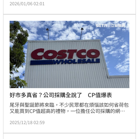
2026/01/06 02:01
每週都去好市多報到的人都什麼族群？貼文一出引發熱
議，有朋友就點出，加油其實相當划算。
好市多真省？公司採購全說了 CP值爆表
尾牙與聖誕節將來臨，不少民眾都在煩惱該如何省荷包
又能買到CP值超高的禮物，一位擔任公司採購的網友
就分享，公司是好市多20幾年的企業會員，長期都在賣
2025/12/18 02:59
場採購日用品，她發現好市多與外面的價差相比超有
感，尤其自有品牌的東西CP值超高。貼文引起網友迴
響。