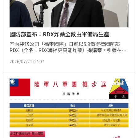
國防部宣布：RDX炸藥全數由軍備局生產
室內裝修公司「福麥國際」日前以5.9億得標國防部
RDX（全名：RDX海掃更高能炸藥）採購案，引發在野
黨質疑。國防部軍備局長林文祥如今證實，福麥國際拿
2026/07/21 07:07
不到輸出許可，已與其解約並罰款八千多萬。針對相關
爭議，今（21）日，國防部宣布，後續將運用追加預算
或年度預算，擴充自製產線，全數由軍備局生產製造。