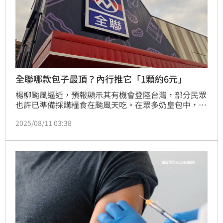
全聯哪款包子最頂？內行推它「1顆約6元」
楊柳颱風逼近，預報顯示其有機會登陸台灣，部分民眾
也許已準備採購糧食在颱風天吃。在眾多奶皇包中，桂
冠、奇美、紅豆食府都有人討論，有消費者讚剝開來香
2025/08/11 03:38
味濃郁，其中最便宜者1顆6.25元。而義美、龍鳳的奶
皇包也有人推，不過要在其他通路才能買到。