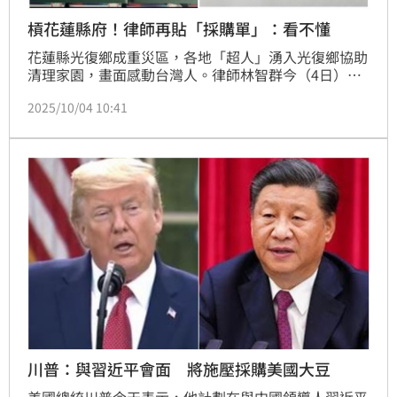
槓花蓮縣府！律師再貼「採購單」：看不懂
花蓮縣光復鄉成重災區，各地「超人」湧入光復鄉協助
清理家園，畫面感動台灣人。律師林智群今（4日）上
午貼出一張高壓清潔器的照片，每個外箱都貼上花蓮縣
2025/10/04 10:41
政府的字樣，大酸縣府變身「貼紙超人」，把別人的物
資變成自己的。對於這說詞，縣府澄清非事實，並已請
律師蒐證提告。但林智群再發出質疑，中央和民間捐贈
的高壓清洗機都已經超過受災戶數，為何縣府不是先調
度分配，而是決定再買500台？再酸「縣政府『不是』
貼紙超人，他們
川普：與習近平會面 將施壓採購美國大豆
美國總統川普今天表示，他計劃在與中國領導人習近平