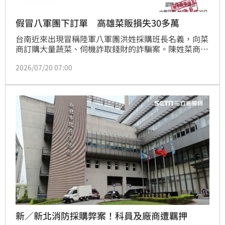
假冒八軍團下訂單 高雄菜販損失30多萬
台南近來出現冒稱陸軍八軍團洪姓採購班長名義，向菜
商訂購大量蔬菜、伺機詐取錢財的詐騙案。陳姓菜商
說，因與對方是首次交易，多方查證，他質疑對方是詐
2026/07/20 07:00
騙，之後詢問同行，有其他菜商也接到相同訂單，急忙
取消，但類似電話，另外3位菜販也接到，有高雄菜販
更被騙30多萬元。軍方回應，有接獲2通詢問電話，對
於冒用部隊名義、損害單位聲譽，將依法提出告訴。
新／新北消防採購弊案！科員及廠商遭羈押