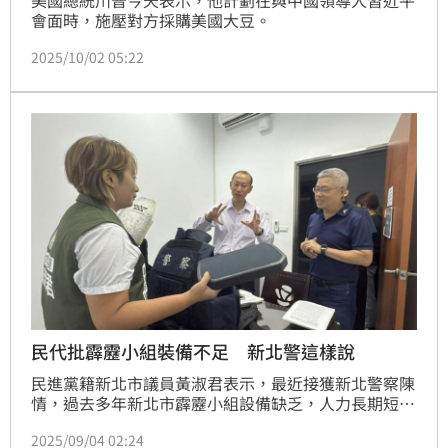
會面時，施壓對方採購美國大豆。
2025/10/02 05:22
民代批霹靂小組裝備不足 新北警這樣說
民進黨籍新北市議員黃淑君表示，最近接獲新北警察陳
情，過去多年新北市霹靂小組設備缺乏，人力長期短
缺，員警攻堅每每都冒著生命風險，甚至遇到重大刑案
2025/09/04 02:24
時，都會事前寫下遺囑，而地方員警設備匱乏多時，多