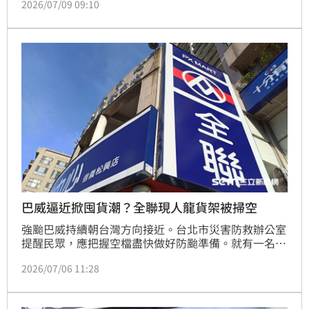
2026/07/09 09:10
以及其住所搜索，並帶回消防局專委尚少華、第一救災
救護大隊的大隊長蕭柏桓及廠商等7名被告、11名證
人，查扣辦理採購案等十餘年資料，依違反《貪污治罪
條例》、《政府採購法》等罪嫌深入偵辦，其中專委尚
少華、大隊長蕭柏恒複訊後分別諭知50萬、10萬交
保。
巴威逼近掀囤貨潮？全聯現人龍貨架被掃空
強颱巴威持續朝台灣方向接近。台北市災害防救辦公室
提醒民眾，應把握空檔盡快做好防颱準備。就有一名網
友到全聯購物時，發現店內擠滿採購人潮，收銀區更是
2026/07/06 11:28
大排長龍，忍不住發文詢問，「發生什麼事？」貼文曝
光後，不少網友猜測，應與巴威颱風逼近，民眾提前囤
糧有關，引發熱烈討論。