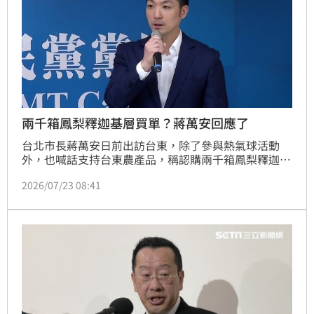
兩千箱鳳梨釋迦基層買單？蔣萬安回應了
台北市長蔣萬安日前出訪台東，除了參與熱氣球活動
外，也喊話支持台東農產品，稱認購兩千箱鳳梨釋迦。
今（23）日民進黨台北市議員洪健益議會質詢時，就詢
2026/07/23 08:41
問北市府產發局長陳俊安「是團購？還是認購？」，大
酸「認購釋迦真威風，結果到頭一場空，要我們的市府
同仁共同來認購」，引發爭議。晚間，蔣萬安受訪時澄
清，鳳梨釋迦團購是他與市府首長們的自發性