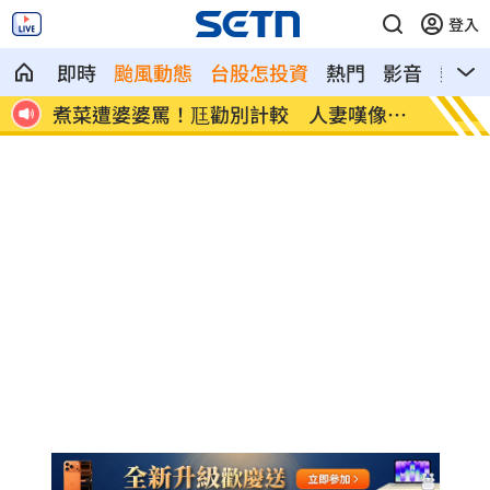
登入
即時
颱風動態
台股怎投資
熱門
影音
熱搜
像台
新／白海豚近北部海面！氣象署發豪雨特
南電Q
報