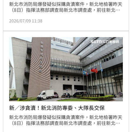
新北市消防局爆發疑似採購貪瀆案件，新北地檢署昨天
（8日）指揮法務部調查局新北市調查處，前往新北市
府消防局前局長、現任新北市府參事的黃德清辦公處所
2026/07/09 11:38
以及其住所搜索，並帶回消防局專委尚少華、第一救災
救護大隊的大隊長蕭柏桓、承辦採購的科員陳彥彰及廠
商廠商林王森等7名被告、11名證人，查扣辦理採購案
等十餘年資料，依違反《貪污治罪條例》、《政府採購
法》等罪嫌深入偵辦，其中科員陳彥彰及廠商林王森2
人裁定羈押。
新／涉貪瀆！新北消防專委、大隊長交保
新北市消防局爆發疑似採購貪瀆案件，新北地檢署昨天
（8日）指揮法務部調查局新北市調查處，前往新北市
府消防局前局長、現任新北市府參事的黃德清辦公處所