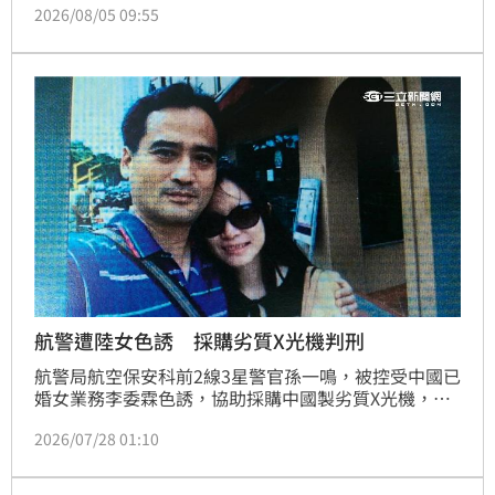
2026/08/05 09:55
源春製油廠代工混充，再由亞世家企業分裝，標榜百分
百台灣製造販售。檢方偵訊後，將威加公司採購中間人
陳沅農及採購人員陳鐘秀聲押禁見；負責人凃傑生則以
100萬元交保，登記負責人金天麗50萬元交保。
航警遭陸女色誘 採購劣質X光機判刑
航警局航空保安科前2線3星警官孫一鳴，被控受中國已
婚女業務李委霖色誘，協助採購中國製劣質X光機，用
於桃園機場安檢，並收取186萬餘元賄賂，被以貪污罪
2026/07/28 01:10
起訴。一審、二審均判處17年6月刑期，褫奪公權10
年。案經最高法院發回更審，高等法院更一審28日宣
判，改判刑12年10月，褫奪公權7年。全案仍可上訴。