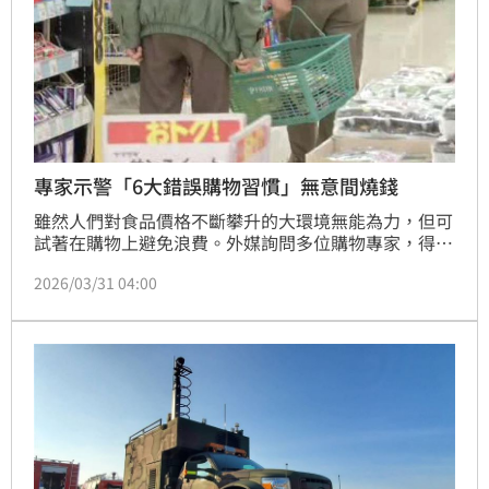
專家示警「6大錯誤購物習慣」無意間燒錢
雖然人們對食品價格不斷攀升的大環境無能為力，但可
試著在購物上避免浪費。外媒詢問多位購物專家，得出
6大消費者常犯的購物錯誤，例如去超市無明確購物目
2026/03/31 04:00
標、盲目囤貨、看到特價就買等，這些不太明顯的額外
花費長期累積，可謂一筆不小的開銷。