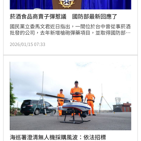
菸酒食品商賣子彈惹議 國防部最新回應了
國民黨立委馬文君近日指出，一間位於台中曾從事菸酒
批發的公司，去年新增槍砲彈藥項目，並取得國防部9
公厘手槍彈標案，質疑當中有鬼。針對相關爭議，國防
2026/01/15 07:33
部今（15）日回應，子彈有其特殊性，國內廠商目前無
產製能力，因此依照政府採購法規範，公開辦理招標採
購，以「內購外貨」方式籌獲。
海巡署澄清無人機採購風波：依法招標