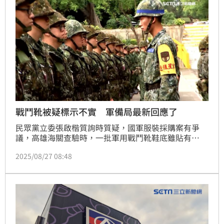
戰鬥靴被疑標示不實 軍備局最新回應了
民眾黨立委張啟楷質詢時質疑，國軍服裝採購案有爭
議，高雄海關查驗時，一批軍用戰鬥靴鞋底雖貼有
「MADE IN TAIWAN」字樣，實際產地卻來自越南，懷
2025/08/27 08:48
疑過程有偽標的狀況。對此，今（27）日晚間軍備局生
製中心最新作出回應，並視商品以於退回越南，並沒有
進入最後的驗收。