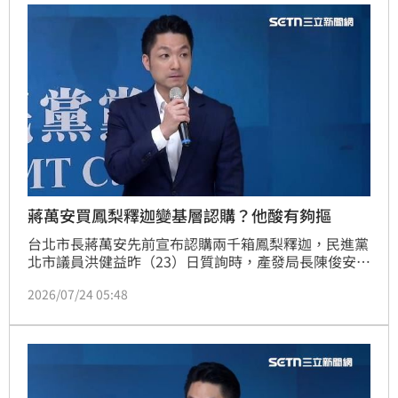
蔣萬安買鳳梨釋迦變基層認購？他酸有夠摳
台北市長蔣萬安先前宣布認購兩千箱鳳梨釋迦，民進黨
北市議員洪健益昨（23）日質詢時，產發局長陳俊安卻
坦言，市府有團購平台，由各局處響應。對此，蔣萬安
2026/07/24 05:48
受訪時澄清「鳳梨釋迦團購是他與市府首長們的自發性
採購」。不過台灣青年世代共好協會理事長張育萌就開
酸，「蔣萬安有夠摳，打腫臉充胖子又不承認」，更直
言王鴻薇的臉真的被打腫。