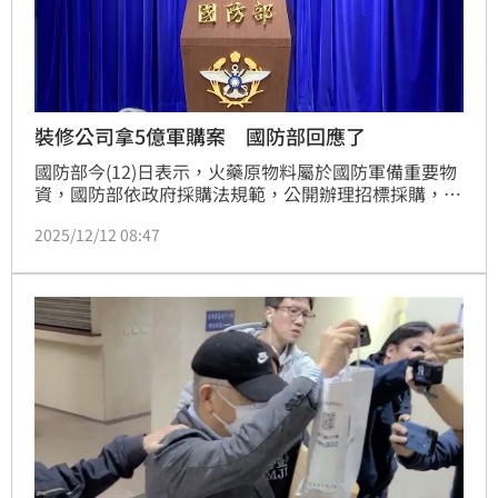
裝修公司拿5億軍購案 國防部回應了
國防部今(12)日表示，火藥原物料屬於國防軍備重要物
資，國防部依政府採購法規範，公開辦理招標採購，禁
得起公開監督、檢視；惟因我國在國際社會面對特殊環
2025/12/12 08:47
境，一旦商源開發受到惡意破壞干擾，採購將更為困
難。部分誇大不實之渲染指控，將對國防安全造成嚴重
傷害