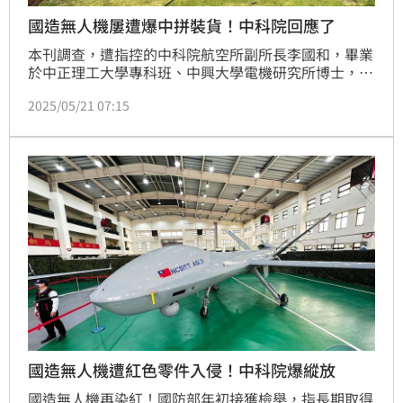
國造無人機屢遭爆中拼裝貨！中科院回應了
本刊調查，遭指控的中科院航空所副所長李國和，畢業
於中正理工大學專科班、中興大學電機研究所博士，曾
擔任航空所代理所長、督導長，長期負責督導多項新型
2025/05/21 07:15
無人機的開發。
國造無人機遭紅色零件入侵！中科院爆縱放
國造無人機再染紅！國防部年初接獲檢舉，指長期取得