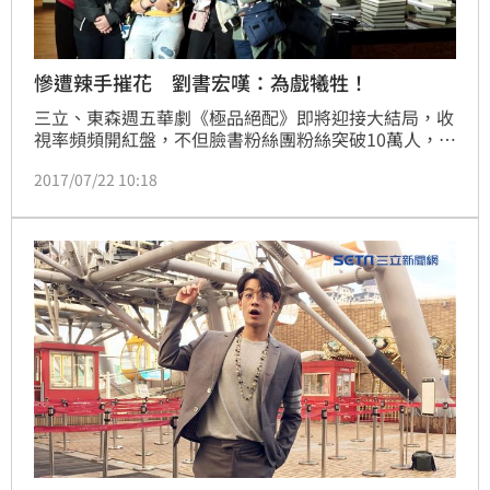
慘遭辣手摧花 劉書宏嘆：為戲犧牲！
三立、東森週五華劇《極品絕配》即將迎接大結局，收
視率頻頻開紅盤，不但臉書粉絲團粉絲突破10萬人，男
主角吳慷仁日前還拿下第19屆台北電影獎「最佳男主角
2017/07/22 10:18
獎」，氣勢如虹。在昨（21）日播出的《極品絕配》
中，女主角邵雨薇拿化妝品在劉書宏臉上塗鴉，逗趣的
互動讓現場笑聲連連。