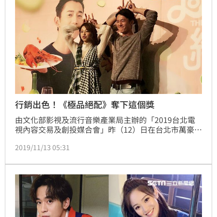
行銷出色！《極品絕配》奪下這個獎
由文化部影視及流行音樂產業局主辦的「2019台北電
視內容交易及創投媒合會」昨（12）日在台北市萬豪酒
店正式登場，這場台灣電視作品國際版權交易及創投媒
2019/11/13 05:31
合的國際盛會，將連續舉辦3天，並於11月14日閉幕。
值得一提的是，三立電視股份有限公司優質戲劇《極品
絕配》獲頒「海外平台觸達效益績優獎」。