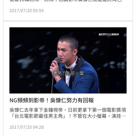
得很生活又有戲味，總是能讓觀眾進入劇情角色的心
2017/07/20 09:59
境，甚至延伸到自己的生活經驗，很多鐵粉表示喜歡每
週和他一起又哭又笑。該劇劇情已進入尾端，為了讓沒
有接觸該劇的觀眾能在最短時間進入劇情中，特別剪輯
了一則兩分鐘懶人包影片，快速看懂「極品」，引起網
友熱烈分享，而本週將祭出分手虐心戲，在預告推出後
觸及率近11萬人
NG頻頻到影帝！吳慷仁努力有回報
吳慷仁去年拿下金鐘視帝，日前更拿下第一個電影獎項
「台北電影節最佳男主角」！不管在大小螢幕，演技都
備受肯定，他自認是是苦工型的演員，從一開始狂
2017/07/20 04:28
NG，到現在收放自如，總是不斷努力求進步，演出華
劇《極品絕配》，吳慷仁更坦言，從開拍第一天就沒有