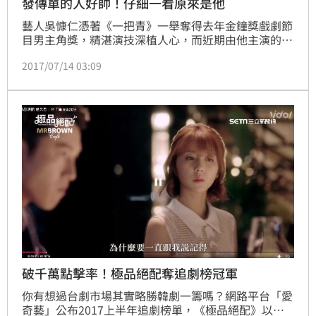
發傳單的人好帥！仔細一看原來是他
藝人吳慷仁憑著《一把青》一舉奪得去年金鐘獎戲劇節
目男主角獎，精湛演技深植人心，而近期由他主演的
《極品絕配》也大獲好評。日前有網友在《Dcard》發
2017/07/14 03:09
文，表示在街上看到一名男子在發傳單，仔細一看竟然
是吳慷仁本人。
破千萬點擊率！極品絕配奪追劇榜冠軍
你有想過台劇市場其實略勝韓劇一籌嗎？網路平台「愛
奇藝」公布2017上半年追劇榜單，《極品絕配》以破