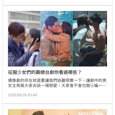
而身為頭號鐵粉的吳慷仁，在發行首日就搶當「首購
族」去購買邵雨薇的新書，並在社群平台曬恩愛力挺，
網友一看全被閃瞎。
征服少女們的霸總台劇你看過哪些？
偶像劇的存在就是要讓我們逃離現實一下，讓劇中的男
女主角幫大家去談一場戀愛。大家會不會也跟小編一樣
常常都會看言情小說呢？不知道從什麼時候開始，電視
2020/09/26 05:48
也播放著霸道總裁的劇情～讓少女們浪漫甜蜜的幻想大
量噴發，不說還以為路上隨便摔倒，高跟鞋都會砸到霸
總的車車呢！