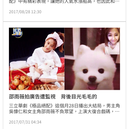
配》中有精彩表現，讓她的人氣水漲船高，也因此和
《一念間》的男主角張立昂傳出戀情。邵雨薇今（28）
2017/08/28 12:30
日凌晨在臉書表示，她收到了一束快遞送來的鮮花，才
知道今天是情人節，她雖未透露送花的對象，但卻引起
粉絲瘋猜：「會是立昂國王嗎？」
邵雨薇拍廣告遭監視 背後目光毛毛的
三立華劇《極品絕配》這個月28日播出大結局，男主角
吳慷仁和女主角邵雨薇不負眾望，上演大復合戲碼，讓
粉絲開心「青廷CP」終於修成正果，但也不捨《極品
2017/07/31 04:34
絕配》就這樣畫下句點。雖然《極品絕配》已經完結，
但邵雨薇依舊行程滿檔，她今日在臉書分享工作梳化