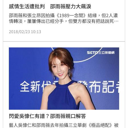
感情生活遭批判 邵雨薇壓力大飆淚
邵雨薇和張立昂因拍攝《1989一念間》結緣，但2人濃
情轉淡，屢屢傳出已經分手，但雙方都沒有把話說死，
感情狀況讓人霧裡看花。不料日前有週刊直擊邵雨薇和
2018/02/23 10:13
一起合演《極品絕配》的吳慷仁相約逛街，還一同返回
女方香閨度過夜晚，讓外界質疑邵雨薇「劈腿」、「無
縫接軌新戀情」，邵雨薇為此壓力大到哭出來。
閃愛吳慷仁有譜？邵雨薇親口解答
藝人吳慷仁和邵雨薇去年拍攝三立華劇《極品絕配》被