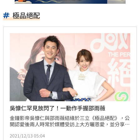
極品絕配
吳慷仁罕見放閃了！一動作手握邵雨薇
金鐘影帝吳慷仁與邵雨薇結緣於三立《極品絕配》，公
開認愛後兩人時常於媒體受訪上大方曬恩愛，並分享彼
此生活日常。近日邵雨薇推出新書《致一直過於努力的
2021/12/13 05:04
妳》，將自身從小經歷，類半自傳將心情分享於書中，