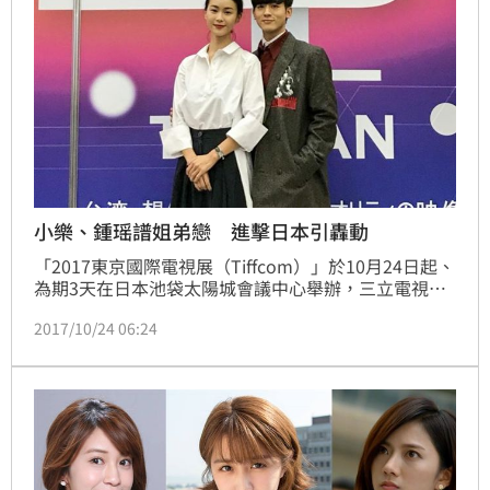
小樂、鍾瑶譜姐弟戀 進擊日本引轟動
「2017東京國際電視展（Tiffcom）」於10月24日起、
為期3天在日本池袋太陽城會議中心舉辦，三立電視今
（24）日全新出擊，為推廣台灣自製戲劇海外版權行銷
2017/10/24 06:24
造勢，安排最新華劇《姊的時代》「小樂」吳思賢與鍾
瑶出席，兩人此行獲邀擔任「台灣館大使」，鍾瑶與小
樂吳思賢這對「事業女強人」與「小鮮肉暖男」的新鮮
組合在國際電視展讓人耳目一新，且「姐弟戀」的都會
愛情題材更是受到日本社會歡迎，未上檔就已受日本媒