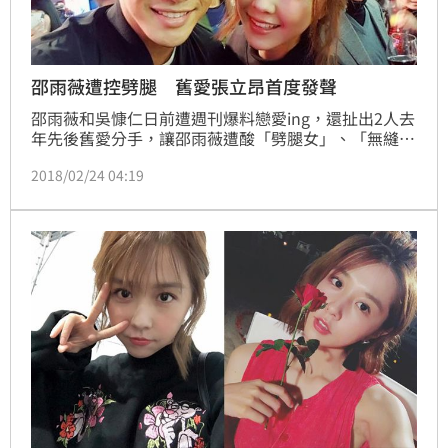
邵雨薇遭控劈腿 舊愛張立昂首度發聲
邵雨薇和吳慷仁日前遭週刊爆料戀愛ing，還扯出2人去
年先後舊愛分手，讓邵雨薇遭酸「劈腿女」、「無縫接
軌新戀情」，還有網友質疑他們早在合作《極品絕配》
2018/02/24 04:19
就擦出愛的火花，罵2人「雙劈」，讓邵雨薇扛不住流
言蜚語哭出來，對此她的前男友張立昂在沉默多日後，
終於在IG發文。