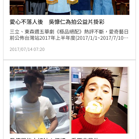
愛心不落人後 吳慷仁為拍公益片掛彩
三立、東森週五華劇《極品絕配》熱評不斷，愛奇藝日
前公佈台灣站2017年上半年度(2017/1/1~2017/7/10)
追劇榜，其中《極品絕配》搶先突破千萬的點擊流量，
2017/07/14 07:20
拿下該平台的台劇榜冠軍。另時事網路大數據平台網路
溫度計，針對所有戲劇做了一項「百大口碑螢幕情侶」
調查，哪對情侶是好評又具影響力，其中的「青廷
CP」吳慷仁與邵雨薇這對獲得第三名。