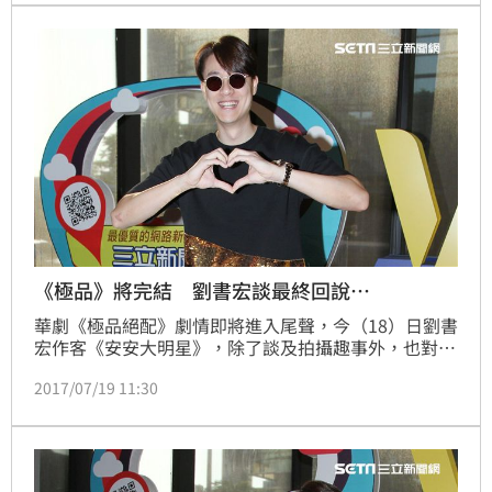
鬆懈過，如此敬業，也難怪創下收視佳績！
《極品》將完結 劉書宏談最終回說…
華劇《極品絕配》劇情即將進入尾聲，今（18）日劉書
宏作客《安安大明星》，除了談及拍攝趣事外，也對
《極品絕配》的結局做了稍微的「劇透」，劉書宏說：
2017/07/19 11:30
「是一個有夢想與希望的結局」。