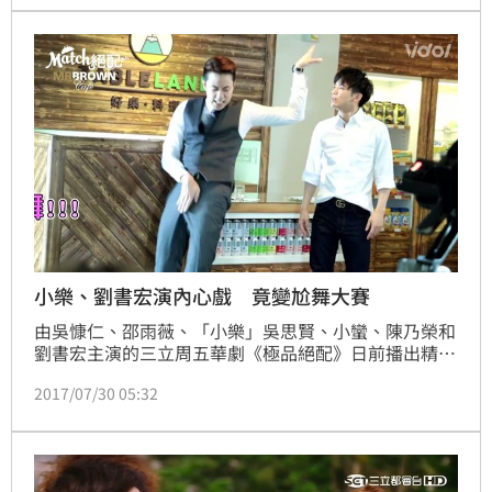
時，愛犬阿筆一直在背後監視她的萌照。
小樂、劉書宏演內心戲 竟變尬舞大賽
由吳慷仁、邵雨薇、「小樂」吳思賢、小蠻、陳乃榮和
劉書宏主演的三立周五華劇《極品絕配》日前播出精彩
大結局，在網路上引起熱議。第22集花絮中，可以看到
2017/07/30 05:32
邵雨薇對綠茶耍狠卻頻頻「凸槌」，小樂與劉書宏進行
「男人的對決」，最後竟演變成尬舞大賽，笑翻眾人。