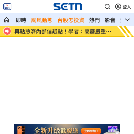
登入
即時
颱風動態
台股怎投資
熱門
影音
熱搜
重失
美伊戰火沙土巴3國簽防禦協定 盤算曝
NBA