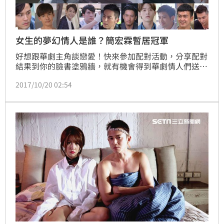
女生的夢幻情人是誰？簡宏霖暫居冠軍
好想跟華劇主角談戀愛！快來參加配對活動，分享配對
結果到你的臉書塗鴉牆，就有機會得到華劇情人們送的
「精美小禮物」喔！馬上參加測驗，適合你的完美華劇
2017/10/20 02:54
主角甜蜜揭曉囉！