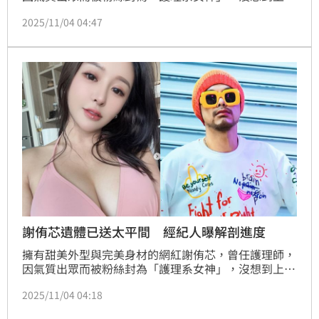
底爆出死訊，昨《中國報》報導大馬歌手黃明志也捲入
2025/11/04 04:47
此案，《星洲網》則報導謝侑芯遺體在浴缸，但地上跟
浴缸內沒水漬，疑點重重，謝侑芯友人受訪透露，謝侑
芯事發前曾失聯18小時
謝侑芯遺體已送太平間 經紀人曝解剖進度
擁有甜美外型與完美身材的網紅謝侑芯，曾任護理師，
因氣質出眾而被粉絲封為「護理系女神」，沒想到上月
底爆出死訊，昨《中國報》報導大馬歌手黃明志也捲入
2025/11/04 04:18
此案，《星洲網》則報導謝侑芯遺體在浴缸，但地上跟
浴缸內沒水漬，疑點重重，好友謝薇安急飛大馬處理後