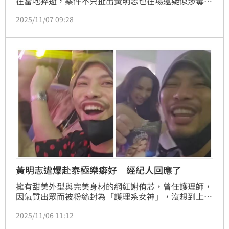
在當地猝逝，案件不只扯出黃明志也在場還疑似涉毒，
如今大馬警方也證實朝謀殺案方向偵辦，引起社會一片
2025/11/07 09:28
譁然。近日，掀起關注的是，謝薇安前往吉隆坡醫院太
平間告別閨蜜謝侑芯時，遭到誤傳是要領屍，對此，她
也爆氣反擊了。蔡佩伶報導
黃明志遭爆赴泰極樂癖好 經紀人回應了
擁有甜美外型與完美身材的網紅謝侑芯，曾任護理師，
因氣質出眾而被粉絲封為「護理系女神」，沒想到上月
底爆出死訊，《中國報》報導大馬歌手黃明志也捲入此
2025/11/06 11:12
案，《星洲網》則報導謝侑芯遺體在浴缸，但地上跟浴
缸內沒水漬，疑點重重，如今黃明志已主動投案，沒想