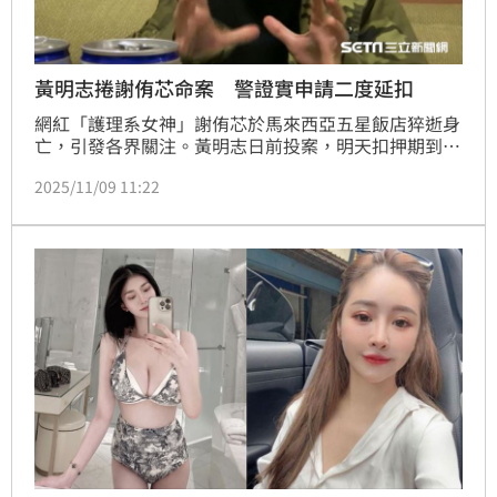
黃明志捲謝侑芯命案 警證實申請二度延扣
網紅「護理系女神」謝侑芯於馬來西亞五星飯店猝逝身
亡，引發各界關注。黃明志日前投案，明天扣押期到
期，《星洲日報》報導，警方為了繼續調查案件，將向
2025/11/09 11:22
法庭申請二度扣押黃明志，延扣地點位於大馬的金馬警
局。