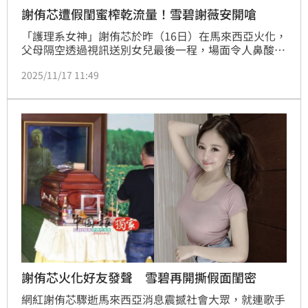
謝侑芯遭假閨蜜榨乾流量！雪碧謝薇安開嗆
「護理系女神」謝侑芯於昨（16日）在馬來西亞火化，
父母隔空透過視訊送別女兒最後一程，場面令人鼻酸。
然而在悲痛告別之際，好友雪碧與謝薇安忍不住出面開
2025/11/17 11:49
嗆，怒指某些網紅「明明生前靠侑芯賺曝光，死後卻裝
作不認識」，氣得直呼：「吃人夠夠！」
謝侑芯火化好友發聲 雪碧再開撕假面閨密
網紅謝侑芯驟逝馬來西亞消息震撼社會大眾，就連歌手