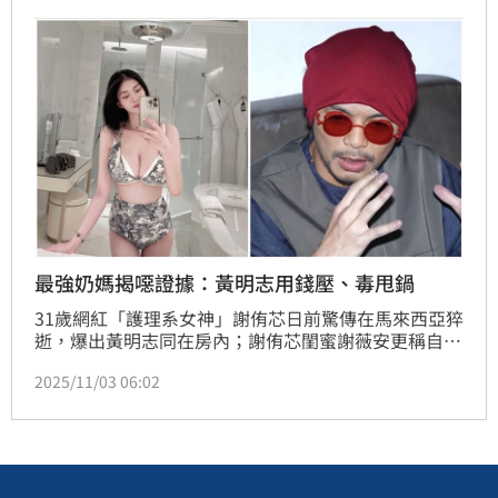
甚至將毒品推到死者身上。對於外界質疑謝侑芯當伴
遊、性交易，謝薇安也透露謝侑芯在Only Fans巔峰期
的收入月破百萬，不需要靠性交易生活。
最強奶媽揭噁證據：黃明志用錢壓、毒甩鍋
31歲網紅「護理系女神」謝侑芯日前驚傳在馬來西亞猝
逝，爆出黃明志同在房內；謝侑芯閨蜜謝薇安更稱自己
握有黃明志「噁心證據」，原來，黃明志早已有交往10
2025/11/03 06:02
年女友，卻屢次傳訊息開撩謝薇安，同時轉述廠商說
法，事件爆發後，黃明志試圖想以錢把事情壓下，還要
把持毒罪行，推到謝侑芯身上。