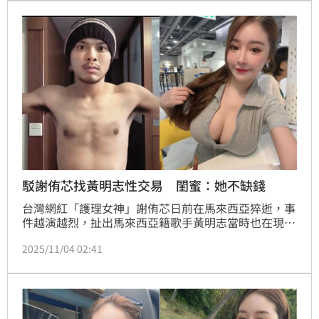
事，傳出謝侑芯遺體已送往醫院解剖，經紀人Chris對
此也受訪了。
駁謝侑芯找黃明志性交易 閨蜜：她不缺錢
台灣網紅「護理女神」謝侑芯日前在馬來西亞猝逝，事
件越演越烈，扯出馬來西亞籍歌手黃明志當時也在現
場，初步尿檢對4種毒品呈陽性反應。外界甚至盛傳謝
2025/11/04 02:41
侑芯此行是為與黃明志發生性交易，對此閨蜜謝薇安出
面嚴正駁斥，為好友討回公道。記者林汝珊