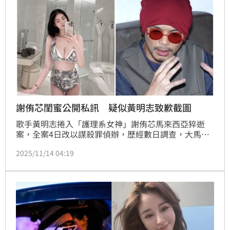
謝侑芯閨蜜公開私訊 疑似黃明志致歉截圖
歌手黃明志捲入「護理系女神」謝侑芯馬來西亞猝逝
案，全案4日改以謀殺罪偵辦，歷經數日調查，大馬警
方13日以「暫無證據顯示黃明志涉及此案」將黃明志獲
2025/11/14 04:19
釋。一直為好友之死奔波的網紅謝薇安，今（14日）在 
Instagram 上曬出一段私訊對話，對話內容中發訊者多
次表達歉意，強調並非刻意忽視消息，但被外界懷疑對
方正是日前剛獲警方口頭保釋的馬來西亞歌手黃明志。