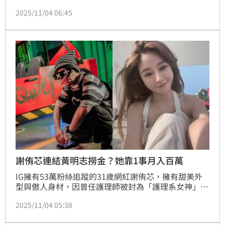
「最強奶媽」謝薇安曾和黃明志聯繫卻未獲回應，痛斥
2025/11/04 06:45
「裝死完全不回應，根本心裡有鬼」，深夜再發IG限
動，爆料黃明志有15年女友，根本就是「渣中之王」。
謝侑芯連結黃明志撈金？她靠1事月入百萬
IG擁有53萬粉絲追蹤的31歲網紅謝侑芯，擁有甜美外
型與傲人身材，因曾任護理師被封為「護理系女神」。
她上月在國外工作時猝逝，卻爆出馬來西亞歌手黃明志
2025/11/04 05:38
也捲入此案，疑點重重引起熱議。謝侑芯的閨密、「最
強奶媽」謝薇安更爆料黃明志最初想用錢將新聞壓下，