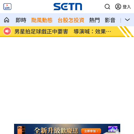
登入
即時
颱風動態
台股怎投資
熱門
影音
熱搜
果很
父親節辭世 前彰化市代蔡裕昌享壽71歲
補充兵
倍