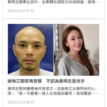
黃明志都牽扯其中，全案轉往謀殺方向偵辦後，謝侑芯
遺體也被送往吉隆坡醫院解剖調查，歷經25天終於被警
2025/11/17 07:31
方准許領出火化。她的閨密、網紅雪碧及謝薇安近日也
接連發聲。
謝侑芯閨密再發聲 不認為黃明志是兇手
黃明志暫時獲釋後昨首發文，談謝侑芯出事時他的心
情，「第一次看著一個人在我面前離世，我很難過，很
無助,也很震驚，我已經盡全力搶救了，但卻無力回
2025/11/15 08:53
天，這個畫面將永遠永遠留在我的腦海中，最後，希望