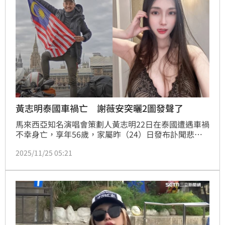
黃志明泰國車禍亡 謝薇安突曬2圖發聲了
馬來西亞知名演唱會策劃人黃志明22日在泰國遭遇車禍
不幸身亡，享年56歲，家屬昨（24）日發布訃聞悲痛
證實噩耗。由於黃志明姓名與歌手黃明志相近，一度引
2025/11/25 05:21
發外界誤會。近日因「護理系女神」謝侑芯命案，與黃
明志糾紛不斷的「最強奶媽」謝薇安，得知死訊也發聲
了。