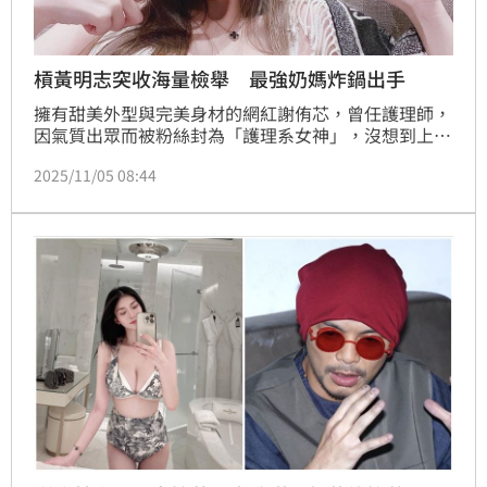
槓黃明志突收海量檢舉 最強奶媽炸鍋出手
擁有甜美外型與完美身材的網紅謝侑芯，曾任護理師，
因氣質出眾而被粉絲封為「護理系女神」，沒想到上月
底爆出死訊，《中國報》報導大馬歌手黃明志也捲入此
2025/11/05 08:44
案，《星洲網》則報導謝侑芯遺體在浴缸，但地上跟浴
缸內沒水漬，疑點重重，今凌晨黃明志投案，謝薇安則
透露收到大量檢舉。