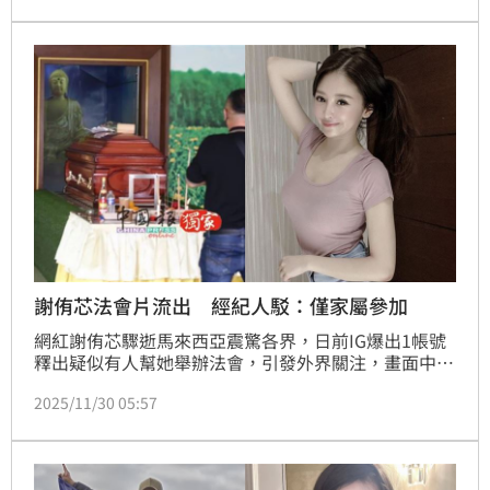
示4種毒品全數陰性。對此，謝侑芯生前閨密、「最強
奶媽」謝薇安也忍不住提出質疑。
謝侑芯法會片流出 經紀人駁：僅家屬參加
網紅謝侑芯驟逝馬來西亞震驚各界，日前IG爆出1帳號
釋出疑似有人幫她舉辦法會，引發外界關注，畫面中，
一名法師正在為意外離世的網紅謝侑芯進行儀式，對此
2025/11/30 05:57
謝侑芯經紀人發聲了。