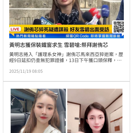
黃明志獲保裝鐵窗求生 雪碧嗆:祭拜謝侑芯
黃明志捲入「護理系女神」謝侑芯馬來西亞猝逝案，歷
經9日延扣仍查無犯罪證據，13日下午獲口頭保釋，重
獲自由身，但也因此工作幾乎全數被取消至明年底，已
2025/11/19 08:05
完成的農曆新年賀歲曲，贊助商也跳船，讓無奈公開求
職，對此謝侑芯生前閨密雪碧開嗆了。