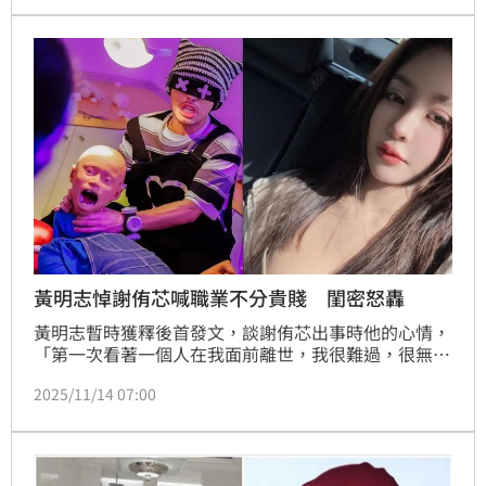
大家不要再網暴往生者了，職業是不分貴賤的。」其中
一句「職業是不分貴賤」惹怒謝侑芯閨蜜謝薇安開嗆愈
描愈黑。如今謝薇安深夜在IG限動二度發文。
黃明志悼謝侑芯喊職業不分貴賤 閨密怒轟
黃明志暫時獲釋後首發文，談謝侑芯出事時他的心情，
「第一次看著一個人在我面前離世，我很難過，很無
助,也很震驚，我已經盡全力搶救了，但卻無力回天，
2025/11/14 07:00
這個畫面將永遠永遠留在我的腦海中，最後，希望大家
不要再網暴往生者了，職業是不分貴賤的。」其中一句
「職業是不分貴賤」惹怒謝侑芯閨蜜謝薇安，她忍不住
發文開嗆了。