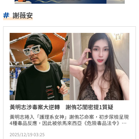
謝薇安
黃明志涉毒案大逆轉 謝侑芯閨密提1質疑
黃明志捲入「護理系女神」謝侑芯命案，初步尿檢呈現
4種毒品反應，因此被依馬來西亞《危險毒品法令》
「持有毒品」及「濫用毒品」罪嫌起訴。未料相隔不到
2025/12/19 03:25
2個月，案情昨（18）日出現大逆轉，最新尿檢結果顯