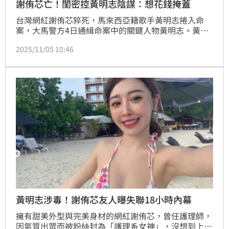
謝侑芯亡！閨密控黃明志陰謀：想花錢掩蓋
台灣網紅謝侑芯猝死，馬來西亞籍歌手黃明志捲入命
案，大馬警方4日通緝命案中的關鍵人物黃明志。黃明
志今（5）日凌晨現身警局投案。謝侑芯摯友閨密、
2025/11/05 10:46
「最強奶媽」謝薇安飛往當地，想在第一現場了解狀
況，並發文表明是最後一次發聲，「知道對方想做一些
垃圾事情，花錢掩蓋。」
黃明志涉毒！謝侑芯友人曝失聯18小時內幕
擁有甜美外型與完美身材的網紅謝侑芯，曾任護理師，
因氣質出眾而被粉絲封為「護理系女神」，沒想到上月