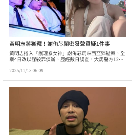
黃明志將獲釋！謝侑芯閨密發聲質疑1件事
黃明志捲入「護理系女神」謝侑芯馬來西亞猝逝案，全
案4日改以謀殺罪偵辦，歷經數日調查，大馬警方12日
晚間表示「暫無證據顯示黃明志涉及此案」，預計今
2025/11/13 06:09
（13）日他就能獲釋。一直為好友之死奔波的網紅謝薇
安，凌晨也發聲了！