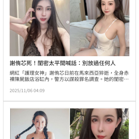
謝侑芯死！閨密太平間喊話：別放過任何人
網紅「護理女神」謝侑芯日前在馬來西亞猝逝，全身赤
裸陳屍飯店浴缸內，警方以謀殺罪名調查。她的閨密謝
薇安也第一時間飛往馬來西亞關心，今（6）日，她更
2025/11/06 04:09
在太平間外依民俗投擲硬幣，希望與侑芯「最後互
動」，沒想到真的感應到好友回應。