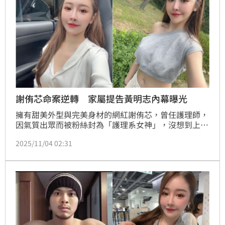
謝侑芯命案逆轉 家屬提告黃明志內幕曝光
擁有甜美外型與完美身材的網紅謝侑芯，曾任護理師，
因氣質出眾而被粉絲封為「護理系女神」，沒想到上月
底爆出死訊，昨《中國報》報導大馬歌手黃明志也捲入
2025/11/04 02:31
此案，《星洲網》則報導謝侑芯遺體在浴缸，但地上跟
浴缸內沒水漬，疑點重重，好友謝薇安急飛大馬處理後
事，經紀人Chris則正處理法律問題。