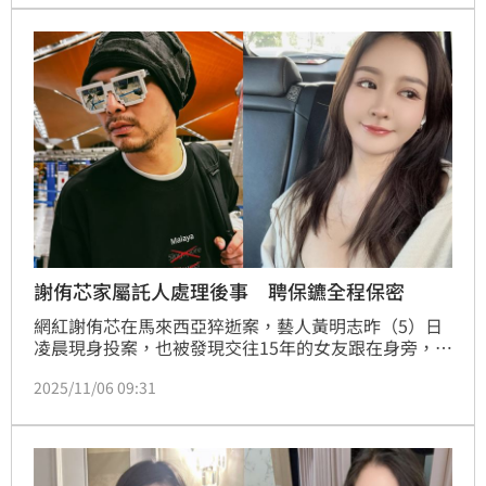
到周刊報導其性癖，對此黃明志經紀人透過臉書發文駁
斥。
謝侑芯家屬託人處理後事 聘保鑣全程保密
網紅謝侑芯在馬來西亞猝逝案，藝人黃明志昨（5）日
凌晨現身投案，也被發現交往15年的女友跟在身旁，但
時隔超過兩周，謝侑芯遺體仍在馬來西亞，好友謝薇安
2025/11/06 09:31
指出因案件已升級為謀殺案，需要等到法醫、警方及謝
侑芯家屬三方確認，並且完成程序，才有機會將謝侑芯
遺體帶回或火化。