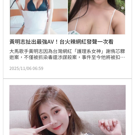
黃明志扯出最強AV！台火辣網紅發聲一次看
大馬歌手黃明志因為台灣網紅「護理系女神」謝侑芯驟
逝案，不僅被抓染毒還涉謀殺案，事件至今他將被扣押
6天進行深入調查。回顧此案已有雪碧、「最強奶媽」
2025/11/06 06:59
網紅謝薇安、性感DJ網紅MIGA美家、「台灣最強AV女
優」娃娃（翁雨澄）、前AV導演圤智雨，以及擁有上
百位女郎的JKF男性娛樂品牌都被捲入，皆是活色生香
或具闇黑娛樂色彩。