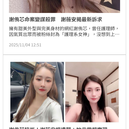
謝侑芯命案變謀殺罪 謝薇安揭最新訴求
擁有甜美外型與完美身材的網紅謝侑芯，曾任護理師，
因氣質出眾而被粉絲封為「護理系女神」，沒想到上月
底爆出死訊，《中國報》報導大馬歌手黃明志也捲入此
2025/11/04 12:51
案，《星洲網》則報導謝侑芯遺體在浴缸，但地上跟浴
缸內沒水漬，疑點重重，如今大馬警方傳出將逮捕黃明
志，朝謀殺案的的方向偵辦，對此好友謝薇安也發聲。