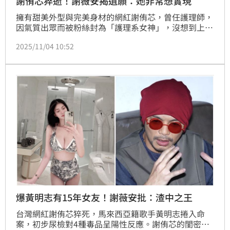
謝侑芯猝逝！謝薇安揭遺願：她非常想實現
擁有甜美外型與完美身材的網紅謝侑芯，曾任護理師，
因氣質出眾而被粉絲封為「護理系女神」，沒想到上月
底爆出死訊，《中國報》報導大馬歌手黃明志也捲入此
2025/11/04 10:52
案，《星洲網》則報導謝侑芯遺體在浴缸，但地上跟浴
缸內沒水漬，疑點重重，好友謝薇安受訪淚揭謝侑芯生
前遺願。
爆黃明志有15年女友！謝薇安批：渣中之王
台灣網紅謝侑芯猝死，馬來西亞籍歌手黃明志捲入命
案，初步尿檢對4種毒品呈陽性反應。謝侑芯的閨密、