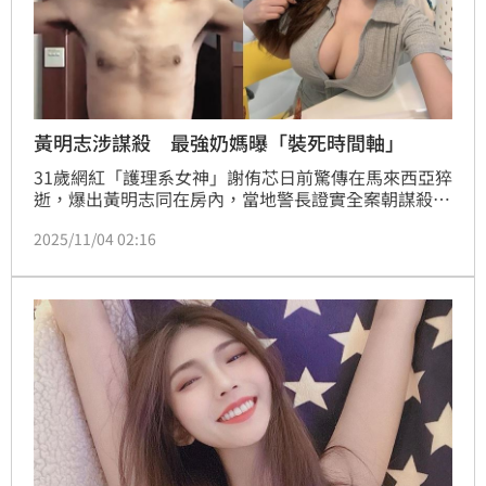
黃明志涉謀殺 最強奶媽曝「裝死時間軸」
31歲網紅「護理系女神」謝侑芯日前驚傳在馬來西亞猝
逝，爆出黃明志同在房內，當地警長證實全案朝謀殺案
偵辦；謝侑芯的網紅閨蜜謝薇安整理出時間軸，她透
2025/11/04 02:16
露，黃明志心裡有鬼，在人失聯時就曾發訊詢問，但對
方卻不讀不回，「給我裝死到今天還在宣傳自己的
歌」。