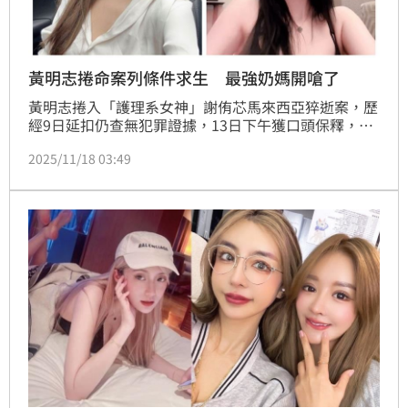
黃明志捲命案列條件求生 最強奶媽開嗆了
黃明志捲入「護理系女神」謝侑芯馬來西亞猝逝案，歷
經9日延扣仍查無犯罪證據，13日下午獲口頭保釋，重
獲自由身，但也因此工作幾乎全數被取消至明年底，已
2025/11/18 03:49
完成的農曆新年賀歲曲，贊助商也跳船，讓無奈公開求
職，對此謝侑芯生前閨密謝薇安開嗆了。