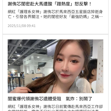
謝侑芯閨密赴大馬遭酸「蹭熱度」怒反擊！
網紅「護理系女神」謝侑芯於馬來西亞五星飯店猝逝身
亡，引發各界關注。她的閨密好友「最強奶媽」之稱的
謝薇安在事件爆出後，第一時間奔赴大馬追查真相，怎
2025/11/08 09:41
料卻遭部分網友質疑「蹭熱度」、「博版面」，甚至散
布惡意謠言。對此，謝薇安6日晚間正式透過律師發出
聲明與律師函，強調自己「從未藉此牟利」，呼籲外界
停止不實攻擊。
閨蜜爆代領謝侑芯遺體受阻 氣炸：別鬧了
網紅「護理系女神」謝侑芯日前驚傳赴馬來西亞工作卻