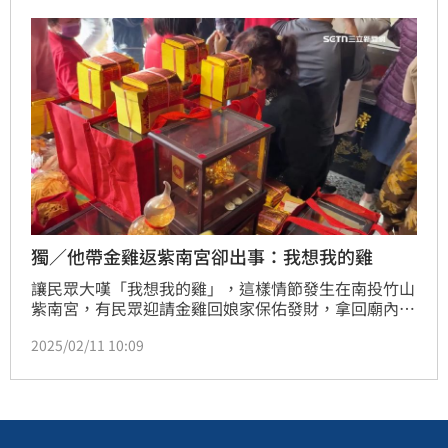
率，他不了解也不鼓勵。
獨／他帶金雞返紫南宮卻出事：我想我的雞
讓民眾大嘆「我想我的雞」，這樣情節發生在南投竹山
紫南宮，有民眾迎請金雞回娘家保佑發財，拿回廟內過
爐的金雞和供品，卻不翼而飛，調閱監視器，疑似被一
2025/02/11 10:09
對夫妻誤拿走了，廟方說供桌上經常塞滿民眾拿回來過
爐的金雞，每一隻都長得一樣，確實有可能被拿錯了，
不過有人會在金雞內塞滿錢鈔或硬幣，廟方呼籲，民眾
最好金雞不離手或者視線要緊盯自己的金雞，免得財運
和自己緣分盡了。