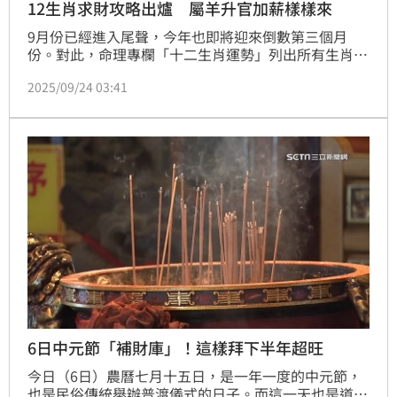
12生肖求財攻略出爐 屬羊升官加薪樣樣來
9月份已經進入尾聲，今年也即將迎來倒數第三個月
份。對此，命理專欄「十二生肖運勢」列出所有生肖在
接下來3個月內的財富變化及求財之道，讓所有人在新
2025/09/24 03:41
的階段中，都能讓財路更加順暢。
6日中元節「補財庫」！這樣拜下半年超旺
今日（6日）農曆七月十五日，是一年一度的中元節，
也是民俗傳統舉辦普渡儀式的日子。而這一天也是道教