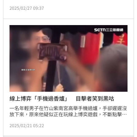
年，因此今(27)日(正月晦日)，務必先送窮，透過捐物
2025/02/27 09:37
資、掃除窮氣、誦念送窮咒，為自己創造全新的能量
場。（賴俊佑）
線上博弈「手機過香爐」 目擊者笑到黑咕
一名年輕男子在竹山紫南宮高舉手機過爐，手卻遲遲沒
放下來，原來他疑似正在玩線上博奕遊戲，不斷點擊畫
面，似乎是否想提高遊戲中獎率，目擊者傻眼直呼太扯
2025/02/21 05:22
了，這樣真的有用嗎？紫南宮主委指出，土地公是福德
正神，對「正財」比較有用，但若過爐想增加手遊中獎