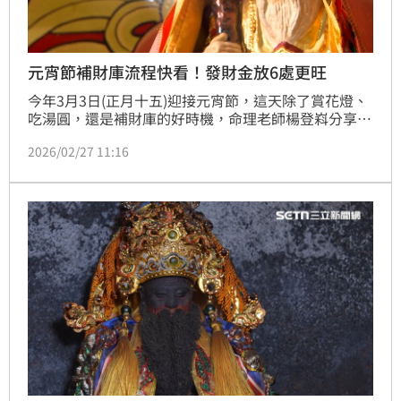
元宵節補財庫流程快看！發財金放6處更旺
今年3月3日(正月十五)迎接元宵節，這天除了賞花燈、
吃湯圓，還是補財庫的好時機，命理老師楊登嵙分享
「補財庫流程」，拜完土地公的發財金放在財位或隨身
2026/02/27 11:16
攜帶，能為自己帶來財運。（賴俊佑）