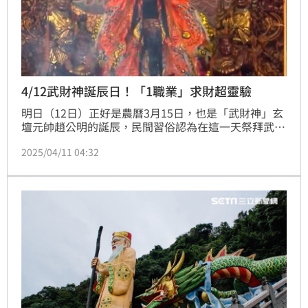
4/12武財神誕辰日！「1職業」求財超靈驗
明日（12日）正好是農曆3月15日，也是「武財神」玄
壇元帥趙公明的誕辰，民間習俗認為在這一天祭拜武財
神，求財效果十分靈驗。民俗專家廖大乙也分享補財庫
2025/04/11 04:32
訣竅，提醒有業績壓力的行業趁財神爺生日來求財，效
果非常好，但前提是平時也要行善積德，才能心想事
成。