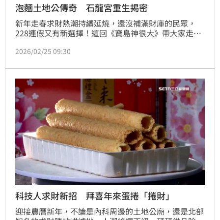
泡麵土地公傳奇 石龍宮重生揭密
新年走春求財熱潮持續延燒，還沒補滿財庫的民眾，
228連假又有新選擇！這回《寶島神很大》帶大家走進
山林之中，直擊傳說中「業務最愛」的求財聖地——石
2026/02/25 09:30
龍宮。這座看似低調的小廟，卻創下驚人紀錄，一年內
信眾吃掉的泡麵數量堆疊起來，竟可比擬好幾座台北
101！香火鼎盛程度，讓人難以想像。
科技人求財新招 拜喜年來蛋捲「捲財」
迎接農曆新年，不論是內科周邊的土地公廟，還是北部