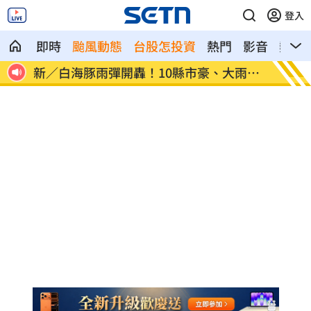
登入
即時
颱風動態
台股怎投資
熱門
影音
熱搜
雨特
林佳龍：熊本震災台灣捐款已逾2億
日本防