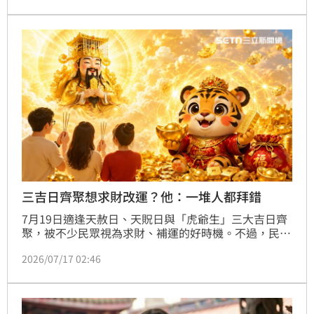
財的吉祥寓意；不過祭拜時應避免葷食，並可祈求子
嗣、健康、智慧及事業等4大願望。
三吉日齊聚想求財改運？他：一堆人都拜錯
7月19日適逢天赦日、天貺日與「虎爺生」三大吉日齊
聚，被不少民眾視為求財、補運的好時機。不過，民俗
專家廖大乙提醒，許多人都誤以為天赦日要到天公廟求
2026/07/17 02:46
財，甚至花錢購買開運求財套組，其實都是拜錯方向。
他指出，真正的關鍵在於向玉皇大帝誠心懺悔，再把握
午時曬運及祭拜虎爺，才能達到補運、招財、求貴人的
效果。