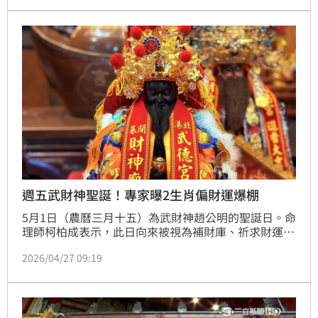
週五武財神聖誕！專家曝2生肖偏財運爆棚
5月1日（農曆三月十五）為武財神趙公明的聖誕日。命
理師柯柏成表示，此日向來被視為補財庫、祈求財運與
好運的重要時機，其中，生肖屬老鼠及羊，同時又是出
2026/04/27 09:19
生月份為農曆五月、六月及十一月特別有偏財運，可以
小買兩張彩券試手氣。