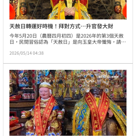
天赦日轉運好時機！拜對方式…升官發大財
今年5月20日（農曆四月初四）是2026年的第3個天赦
日，民間習俗認為「天赦日」是向玉皇大帝懺悔，請求
赦罪的好日子。命理專家楊登嵙指出，若有久病不癒的
2026/05/14 04:38
因果病或事業不順、官司纏身，都可以趁天赦日祭拜祈
求運勢開泰。另外，天赦日也是求財的好日子，在這天
補財庫、求好運，就能事半功倍。