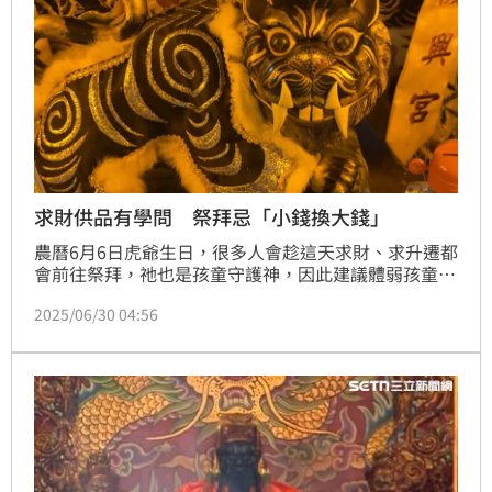
求財供品有學問 祭拜忌「小錢換大錢」
農曆6月6日虎爺生日，很多人會趁這天求財、求升遷都
會前往祭拜，祂也是孩童守護神，因此建議體弱孩童、
護胎孕婦也可以前去祝壽。不過祭拜的過程有幾項禁
2025/06/30 04:56
忌，切忌不能觸犯。