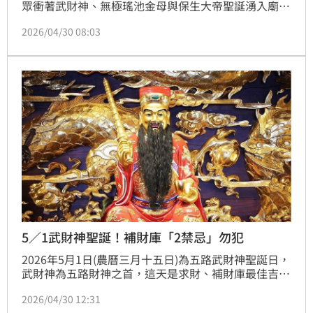
眾衝著武財神、無極瑤池金母與保生大帝聖誕湧入廟
宇，但面對國際金價飆漲，民俗專家廖大乙就揭露今年
2026/04/30 08:03
最夯的替代方案，就是將金紙或紙鈔摺成「神明花」供
奉，不僅誠意不減還能兼顧荷包，更提醒房仲、八大等
業務性質工作者必拜「武財神」，搭配紅包袋寫下心願
焚化的「直達天聽」秘訣，讓這波節日求財潮在傳統與
創意間引發高度話題。
5／1武財神聖誕！補財庫「2禁忌」勿犯
2026年5月1日(農曆三月十五日)為五路武財神聖誕日，
武財神為五路財神之首，這天是求財、補財庫最佳吉
日！命理老師楊登嵙分享補財庫流程以及2大禁忌，供
2026/04/30 12:31
民眾參考。(賴俊佑)