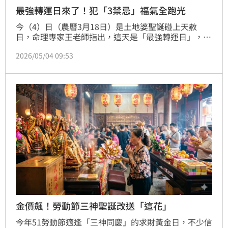
最強轉運日來了！犯「3禁忌」福氣全跑光
今（4）日（農曆3月18日）是土地婆聖誕碰上天赦
日，命理專家王老師指出，這天是「最強轉運日」，有
三大禁忌千萬別犯，否則下半年福氣恐全跑光、賺的錢
2026/05/04 09:53
守不住。
金價飆！勞動節三神聖誕改送「這花」
今年51勞動節適逢「三神同慶」的求財黃金日，不少信