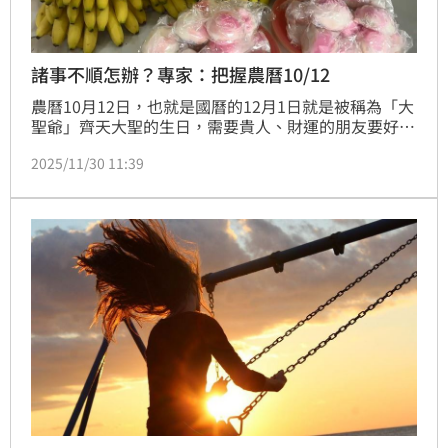
諸事不順怎辦？專家：把握農曆10/12
農曆10月12日，也就是國曆的12月1日就是被稱為「大
聖爺」齊天大聖的生日，需要貴人、財運的朋友要好好
地把握這一天，知名民俗大師廖大乙就說，只要在當天
2025/11/30 11:39
向大聖爺祝壽並誠心祈求，讓「恨鐵不成鋼」的日子可
以否極泰來。