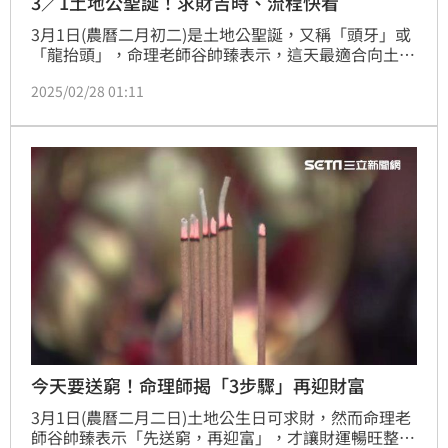
3／1土地公聖誕！求財吉時、流程快看
3月1日(農曆二月初二)是土地公聖誕，又稱「頭牙」或
「龍抬頭」，命理老師谷帥臻表示，這天最適合向土地
公拜壽並求取錢母與發財水，因此分享求財最佳時機和
2025/02/28 01:11
拜拜流程，以開啟全年的財運。（賴俊佑）
今天要送窮！命理師揭「3步驟」再迎財富
3月1日(農曆二月二日)土地公生日可求財，然而命理老
師谷帥臻表示「先送窮，再迎富」，才讓財運暢旺整