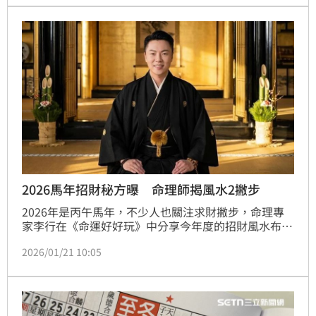
2026馬年招財秘方曝 命理師揭風水2撇步
2026年是丙午馬年，不少人也關注求財撇步，命理專
家李行在《命運好好玩》中分享今年度的招財風水布
局，指出今年的好方位就在東南方。建議在居家的東南
2026/01/21 10:05
方位上可以整理乾淨整潔明亮，放置銀柳、春聯、爆竹
類等，或是放一盞暖光源的燈、讓它保持長亮，就可以
把好氣場提升。蔡維歆