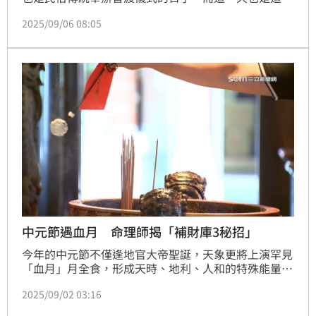
三官大帝中的「地官大帝」生日，命理專家楊登嵙指
2025/09/06 08:05
出，中元節除了普渡祭祀之外，也是「補財庫」的好時
間，到廟宇祭祀三官大帝，讓今年下半年財運更旺。
中元節遇血月 命理師揭「補財庫3秘招」
今年的中元節不僅逢地官大帝聖誕，天象更將上演罕見
「血月」月全食，形成天時、地利、人和的特殊能量交
會。命理師王昆山提醒，此時是「補財庫」與穩定氣場
2025/09/02 03:16
的關鍵轉捩點，若能掌握正確參拜時間與方式，搭配三
大秘招，有望讓財運與運勢在年末前逆勢翻紅。