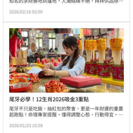
知名的求財勝地烘爐地，人潮絡繹不絕，拜拜供品除了
水果跟糖果，也有人準備糕點、餅乾，象徵吉祥好寓
2026/02/16 02:00
意，而供品有沒有「潔淨標章」，成為挑選關鍵。
尾牙必學！12生肖2026吸金3重點
尾牙不只是吃飯、抽紅包的聚會，更是一年財運的重要
起跑點！命理專家提醒，懂得調整心態、行動得宜，每
個人都能在歲末宴席上「吸金有術」，將聚餐轉化為新
2026/01/23 10:58
年財富能量。林宜君