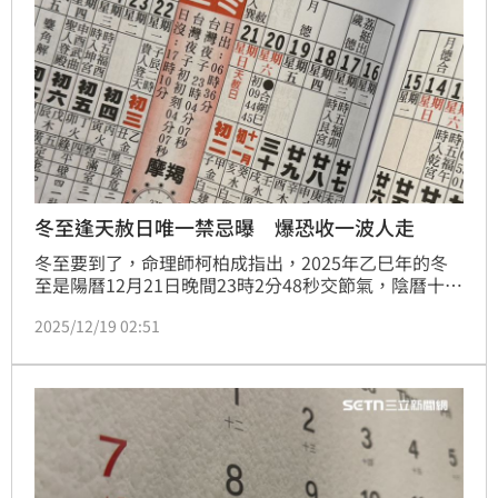
冬至逢天赦日唯一禁忌曝 爆恐收一波人走
冬至要到了，命理師柯柏成指出，2025年乙巳年的冬
至是陽曆12月21日晚間23時2分48秒交節氣，陰曆十一
月初二。他提醒錯過今年的冬至要再等80年，還提到
2025/12/19 02:51
「老天會在冬至收一波人走」。