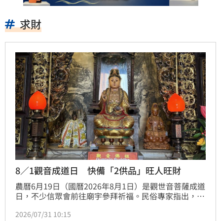
求財
8／1觀音成道日 快備「2供品」旺人旺財
農曆6月19日（國曆2026年8月1日）是觀世音菩薩成道
日，不少信眾會前往廟宇參拜祈福。民俗專家指出，這
天除了可準備鮮花、水果、壽桃及壽麵等素食供品，豆
2026/07/31 10:15
腐與蔬菜更分別象徵「頭富」、「舒適」，有旺人又旺