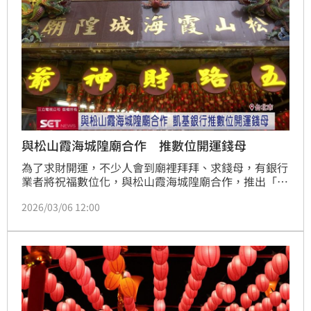
與松山霞海城隍廟合作 推數位開運錢母
為了求財開運，不少人會到廟裡拜拜、求錢母，有銀行
業者將祝福數位化，與松山霞海城隍廟合作，推出「一
元數位開運錢母」，方便民眾得到財神爺加持，另外還
2026/03/06 12:00
與國民零食品牌推出聯名金融卡，將「守護」精神延續
到金融服務。