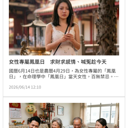
女性專屬鳳凰日 求財求感情、喊冤趁今天
國曆6月14日也是農曆4月29日，為女性專屬的「鳳凰
日」，在命理學中「鳳凰日」當天女性，百無禁忌。命
理師高宏寓表示，中國古代鳳凰象徵女性，而鳳凰日每
2026/06/14 12:10
28天輪迴一次，當天非常適合求孕、求財、求健康，女
性應好好把握，而若沉冤待雪，當天亦可向執掌城隍爺
祈求喊冤，求公道。(陳韋帆)