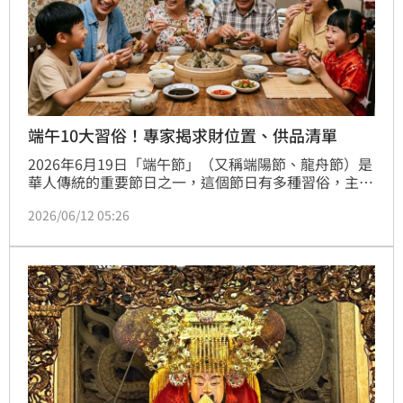
端午10大習俗！專家揭求財位置、供品清單
2026年6月19日「端午節」（又稱端陽節、龍舟節）是
華人傳統的重要節日之一，這個節日有多種習俗，主要
是為了紀念愛國詩人屈原。農曆五月是「毒月」，五月
2026/06/12 05:26
初五又稱「惡月惡日」。「五毒」:蛇、蠍、蜈蚣、蟾
蜍、蜘蛛最為活躍，容易引起瘟疫與災禍，有些習俗同
時也有避邪、祈福的象徵意義。