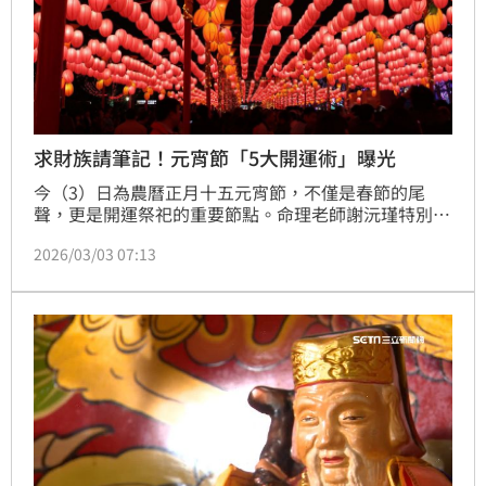
求財族請筆記！元宵節「5大開運術」曝光
今（3）日為農曆正月十五元宵節，不僅是春節的尾
聲，更是開運祭祀的重要節點。命理老師謝沅瑾特別整
理了「元宵五大開運民俗」，提醒民眾除了賞花燈、吃
2026/03/03 07:13
湯圓，更可以透過傳統儀式為自己祈福、補財庫，讓上
半年的運勢如虎添翼。