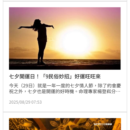
七夕開運日！「9民俗妙招」好運旺旺來
今天（29日）就是一年一度的七夕情人節，除了約會慶
祝之外，七夕也是開運的好時機。命理專家楊登嵙分
享，七夕9大民俗妙招，不只能開智慧、招好運，想旺
2025/08/29 07:53
桃花或求子女也有奇效。