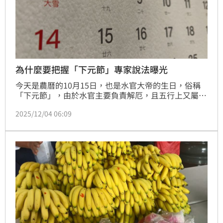
為什麼要把握「下元節」專家說法曝光
今天是農曆的10月15日，也是水官大帝的生日，俗稱
「下元節」，由於水官主要負責解厄，且五行上又屬於
財，知名民俗專家廖大乙就說，從今天起到星期天，可
2025/12/04 06:09
以準備供品酬神「謝平安」，若是生肖屬牛、羊、龍、
狗的朋友可以祈求水官解厄「度年關」，讓明年度運勢
可以旺整年。