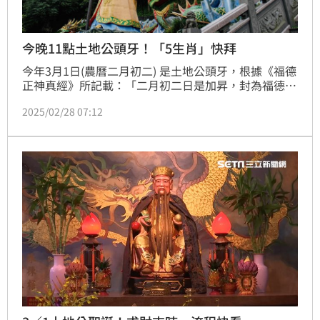
今晚11點土地公頭牙！「5生肖」快拜
今年3月1日(農曆二月初二) 是土地公頭牙，根據《福德
正神真經》所記載：「二月初二日是加昇，封為福德正
神」，同時亦是「龍抬頭」之日，龍角星就從東方地平
2025/02/28 07:12
線上升起，命理老師高宏寓分享「求財改運5撇步」，
並提醒5生肖把握「8吉時」拜土地公，為自己納福。
（賴俊佑）