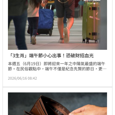
「3生肖」端午節小心出事！恐破財招血光
本週五（6月19日）即將迎來一年之中陽氣最盛的端午
節。在民俗觀點中，端午不僅是紀念先賢的節日，更是
驅邪避災、轉換磁場的關鍵節氣。清水孟國際塔羅宮小
2026/06/16 08:42
立老師在臉書提醒，端午節有3個生肖需注意，恐破財
或有血光之災；另外有三個生肖運超旺，財源滾滾。