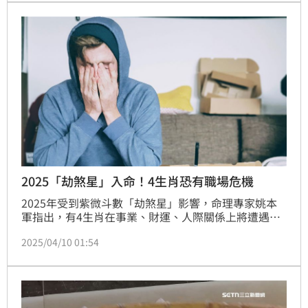
困擾，提醒4生肖2025年易受影響。
2025「劫煞星」入命！4生肖恐有職場危機
2025年受到紫微斗數「劫煞星」影響，命理專家姚本
軍指出，有4生肖在事業、財運、人際關係上將遭遇意
外變數，容易出現競爭壓力或阻礙，但「劫煞星」也具
2025/04/10 01:54
備先破後立特質，只要能挺過挑戰、突破困境，就能收
獲意想不到的豐厚回報。