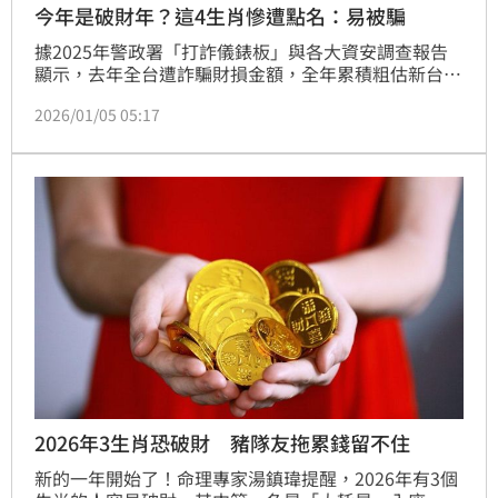
今年是破財年？這4生肖慘遭點名：易被騙
據2025年警政署「打詐儀錶板」與各大資安調查報告
顯示，去年全台遭詐騙財損金額，全年累積粗估新台幣
900億至1,000億元。此外，數據顯示，受害者年齡層
2026/01/05 05:17
以40～49歲的社會中堅份子最多；地理分布上，則以
雙北及台中市等人口密集的都會區受害情況最為嚴重。
新的一年到來，知名民俗專家楊登嵙老師提醒，有4大
生肖的財運在今（2026）年容易遇到「亂流」，恐成
詐騙集團鎖定的「肥羊」，在面對高利誘惑時得小心求
證。
2026年3生肖恐破財 豬隊友拖累錢留不住
新的一年開始了！命理專家湯鎮瑋提醒，2026年有3個