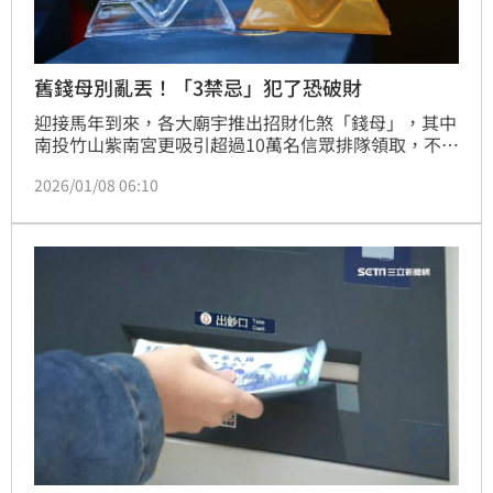
舊錢母別亂丟！「3禁忌」犯了恐破財
迎接馬年到來，各大廟宇推出招財化煞「錢母」，其中
南投竹山紫南宮更吸引超過10萬名信眾排隊領取，不過
拿了新錢母，舊錢母該如何處理呢？命理老師楊登嵙分
2026/01/08 06:10
享個舊錢母可擺放的位置，並提醒舊錢母別亂丟，以免
破財。（賴俊佑）