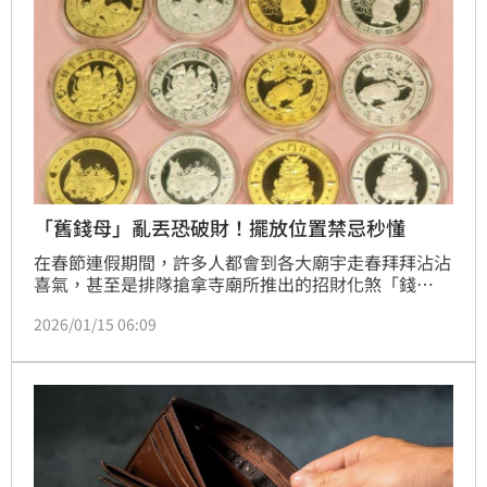
「舊錢母」亂丟恐破財！擺放位置禁忌秒懂
在春節連假期間，許多人都會到各大廟宇走春拜拜沾沾
喜氣，甚至是排隊搶拿寺廟所推出的招財化煞「錢
母」，其中以南投縣竹山鎮紫南宮福德正神發放「錢
2026/01/15 06:09
母」最知名，每年元旦新年吸引大批民眾漏夜排隊搶
「錢母」，慣例由紫南宮主委莊秋安發送「錢母」，今
(2026)年元旦吸引超過10萬名信眾排隊領取，人龍長達
10公里，多日前就有許多民眾就已經到場排隊，帶板凳
成基本配備，還有人直接帶露營帳就地紮營，旺財的魅
力實在驚人無法