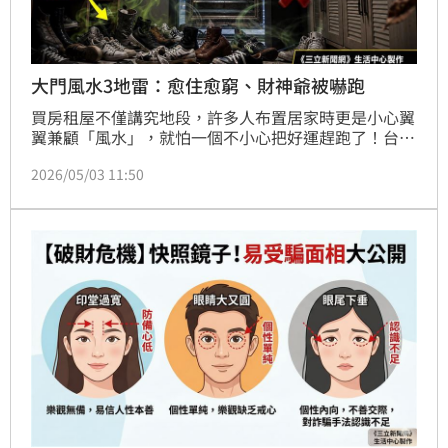
大門風水3地雷：愈住愈窮、財神爺被嚇跑
買房租屋不僅講究地段，許多人布置居家時更是小心翼
翼兼顧「風水」，就怕一個不小心把好運趕跑了！台中
名門命理教育協會創會理事長、知名民俗專家楊登嵙特
2026/05/03 11:50
別提醒，在風水學中，住宅的大門被視為最重要的「氣
口」，就像是人體的呼吸與進食通道；一旦大門口的擺
設出了差錯，等同於直接把財神爺與好運擋在門外。就
算格局再好，也容易屢屢破財、人際關係四處碰壁！