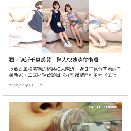
獨／陳沂千萬房貸 驚人快速清償術曝
以敢言風格著稱的網路紅人陳沂，近日罕見分享她的千
萬新家。三立財經台節目《好宅敲敲門》單元《主播到
你家》由主播廖婕妤開箱陳沂家，這趟開箱之旅不僅揭
2025/10/01 11:47
露她獨特的設計哲學，更意外曝光她驚人的理財能力，
原來這間在2024年5月簽約的房子，房貸在一年多的時
間內，已近乎清償完畢。