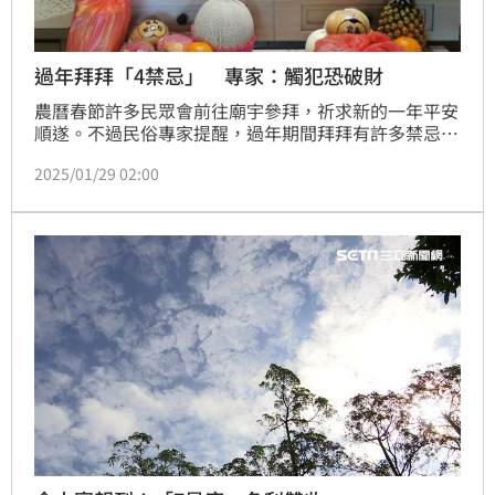
過年拜拜「4禁忌」 專家：觸犯恐破財
農曆春節許多民眾會前往廟宇參拜，祈求新的一年平安
順遂。不過民俗專家提醒，過年期間拜拜有許多禁忌需
要留意，若是不慎觸犯，不僅可能影響祈求的效果，甚
2025/01/29 02:00
至還可能導致運勢低迷。