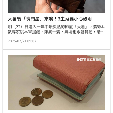
大暑後「喪門星」來襲！3生肖要小心破財
明（22）日進入一年中最炎熱的節氣「大暑」，紫微斗
數專家姚本軍提醒，節氣一變，氣場也跟著轉動，暗藏
負面能量的「喪門星」悄悄出現。這顆星象在大暑後特
2025/07/21 09:02
別容易引動突發性事件，尤其影響財務、人際和心理層
面，讓原本穩定的節奏忽然亂了套。特別提醒：屬虎、
羊、豬的朋友，近期容易在理財上踩雷、在人際間誤判
情勢，千萬要提高警覺，預防破財風暴！（記者唐家
興）