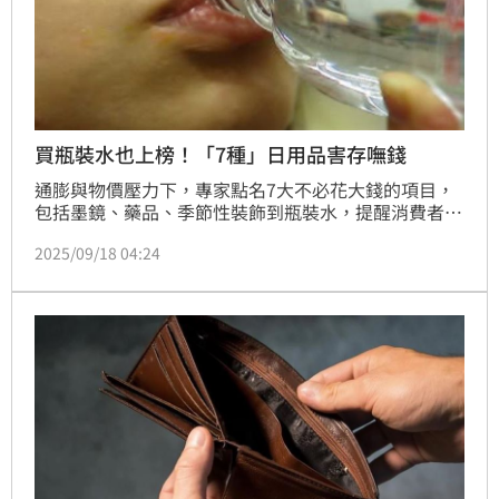
買瓶裝水也上榜！「7種」日用品害存嘸錢
通膨與物價壓力下，專家點名7大不必花大錢的項目，
包括墨鏡、藥品、季節性裝飾到瓶裝水，提醒消費者聰
明省錢，避免為品牌或包裝多花冤枉錢。
2025/09/18 04:24