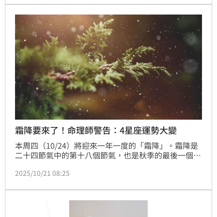
霜降要來了！命理師警告：4星座運勢大變
本周四（10/24）將迎來一年一度的「霜降」。霜降是
二十四節氣中的第十八個節氣，也是秋季的最後一個節
氣。清水孟國際塔羅小孟老師也示警4星座將在霜降運
2025/10/21 08:25
勢大變，並分享一招防破財。