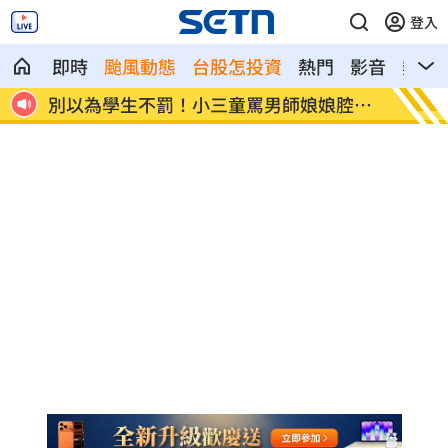
登入
即時
颱風動態
台股怎投資
熱門
影音
熱搜
腔判
桃猿3新秀剛報到就上場 曾總坦言有點快
憂22
養