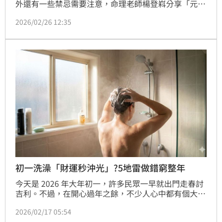
外還有一些禁忌需要注意，命理老師楊登嵙分享「元宵
節12禁忌」，包括當天不宜剪髮、損壞設備、殺生、借
2026/02/26 12:35
錢和穿破衣，以免影響財運、整年破財！（賴俊佑）
初一洗澡「財運秒沖光」?5地雷做錯窮整年
今天是 2026 年大年初一，許多民眾一早就出門走春討
吉利。不過，在開心過年之餘，不少人心中都有個大疑
問：「初一到底能不能洗衣服？」、「昨天除夕太累沒
2026/02/17 05:54
洗頭，今天洗會不會把財運沖光？」對此，《三立新聞