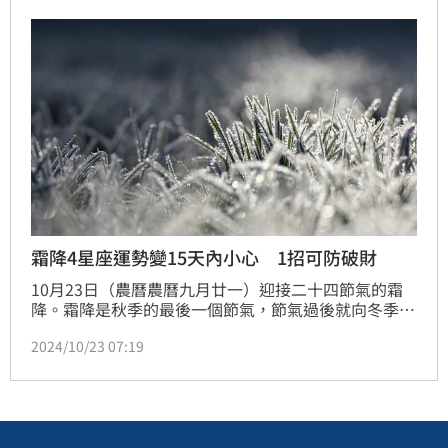
象的飾物，都是可以幫忙逢凶化吉的小飾物。
霜降4星座運勢變15天內小心 1招可防破財
10月23日（農曆農曆九月廿一）迎接二十四節氣的霜
降。霜降是秋季的最後一個節氣，節氣過後就向冬季過
度，顧名思義這個節氣，深秋景象明顯，冷空氣南下越
2024/10/23 07:19
來越頻繁，氣溫驟降、晝夜溫差大的氣候特徵。清水孟
國際塔羅小孟老師警告，有4個星座將自霜降開始運勢
大變要注意！