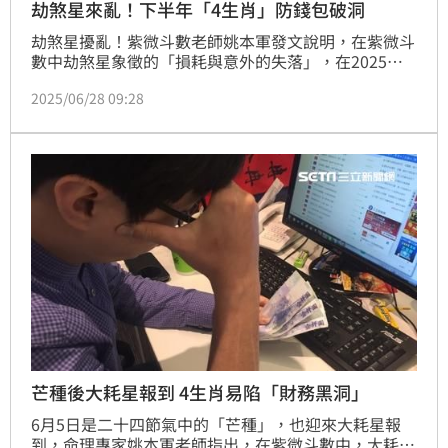
劫煞星來亂！下半年「4生肖」防錢包破洞
劫煞星擾亂！紫微斗數老師姚本軍發文說明，在紫微斗
數中劫煞星象徵的「損耗與意外的失落」，在2025下
半年將影響虎、狗、雞，馬4生肖的人，使財務方面出
2025/06/28 09:28
現漏洞與破口，不一定會是「突發狀況」等外在變故，
「錢包破了一個洞」也可能源於無心的疏忽，姚本軍也
針對這些易有財損的生肖給出建議。
芒種後大耗星報到 4生肖易陷「財務黑洞」
6月5日是二十四節氣中的「芒種」，也迎來大耗星報
到，命理專家姚本軍老師指出，在紫微斗數中，大耗星