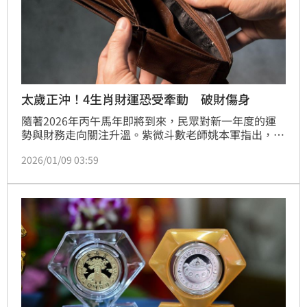
太歲正沖！4生肖財運恐受牽動 破財傷身
隨著2026年丙午馬年即將到來，民眾對新一年度的運
勢與財務走向關注升溫。紫微斗數老師姚本軍指出，
「太歲正沖」不應被簡化理解為吉凶好壞，而是一種象
2026/01/09 03:59
徵年度節奏被迫調整的訊號，代表既有的生活與金錢運
作模式可能面臨檢驗，若仍沿用過往慣性處理資源與風
險，財務波動與壓力感受將更為明顯，其中有4生肖在
2026年的財務決策與資金管理上需更加審慎。