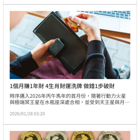
網》特別整理民俗專家說法與開運眉角，提醒大家小心 
5 大「破財地雷」，別讓生活習慣不小心把一整年的好
運都「洗掉」了！
1個月賺1年財 4生肖財運洗牌 做錯1步破財
時序邁入2026年丙午馬年的首月份，隨著行動力火星
與極端冥王星在水瓶座深處合相，並受到天王星與月亮
合相的強力震盪，資金市場處於「高頻爆發」又「極度
2026/01/28 03:20
不穩定」的巔峰。塔羅牌老師艾菲爾在臉書指出，4生
肖未來30天將不再有「安穩賺錢」的選項，而是極致風
險與對等暴利，資產水位將迎來前所未有的狂飆或海
嘯。