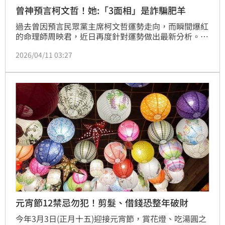
曾神預言柯文哲！她:「3面相」是詐騙肥羊
過去曾因預言民眾黨主席柯文哲運勢走向，而瞬間爆紅
的命理師周映君，近日再度針對運勢做出最新分析。她
點名今（11）日有「3大生肖」準備迎來旺翻天的好
2026/04/11 03:27
運，同時也語重心長地發出警告，提醒特定「3種面
相」的民眾千萬要提高警覺，因為很有可能已經成為詐
騙集團眼中的「超肥羊」，稍有不慎恐面臨巨額破財危
機！
元宵節12禁忌勿犯！剪髮、借錢恐整年破財
今年3月3日(正月十五)迎接元宵節，賞花燈、吃湯圓之