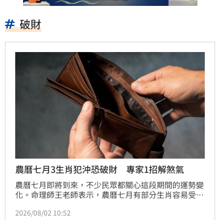
破財
農曆七月3生肖犯沖恐破財 專家1招解煞氣
農曆七月即將到來，不少民眾都關心這段期間的運勢變
化。命理師王老師表示，農曆七月有部分生肖容易受到
流年影響，可能面臨小人、破財或人際糾紛等狀況，提
2026/08/02 10:52
醒民眾凡事多留意、保持低調，有助於平安度過農曆七