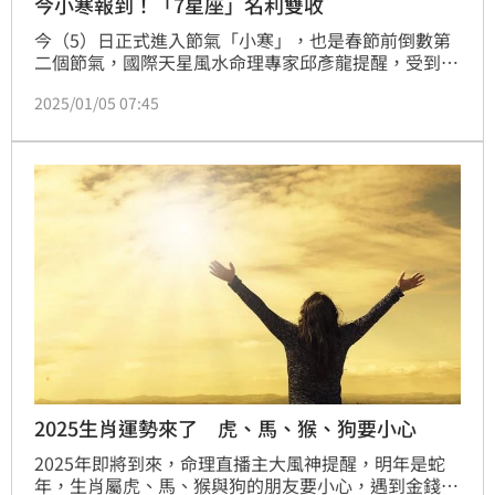
今小寒報到！「7星座」名利雙收
今（5）日正式進入節氣「小寒」，也是春節前倒數第
二個節氣，國際天星風水命理專家邱彥龍提醒，受到易
經八字四土刑衝和土星90度刑木星的影響，這將會是一
2025/01/05 07:45
個思想轉換、變動最大的月份，可能會遇到搬家、換工
作、買賣房產車子、修整屋宅等，就怕婚姻情感生變、
法院判決多次更改、合約修整不定、計畫多變等問題要
隨時面對。邱彥龍老師表示，只要保持內心平靜穩定，
未來運勢就會更強。
2025生肖運勢來了 虎、馬、猴、狗要小心
2025年即將到來，命理直播主大風神提醒，明年是蛇
年，生肖屬虎、馬、猴與狗的朋友要小心，遇到金錢投