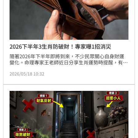
2026下半年3生肖防破財！專家曝1招消災
隨著2026年下半年即將到來，不少民眾關心自身財運
變化。命理專家王老師近日分享生肖運勢時提醒，有部
分生肖受到流年「沖、太、破」影響，容易出現破財狀
2026/05/18 10:32
況，不僅情緒較易急躁，也可能因判斷失準而做出錯誤
決策，其中有「3個生肖」需特別留意。