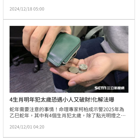
資等事情宜保守處理，因為可能容易破財，且遇到有壓
2024/12/18 05:00
力或莫名焦慮時，會比平常更容易犯口舌，當心禍從口
出，建議可以多到戶外走走或旅遊，吸收大自然的力
量，會有助健康與運勢。
4生肖明年犯太歲恐遇小人又破財!化解法曝
蛇年需要注意的事情！命理專家柯柏成示警2025年為
乙巳蛇年，其中有4個生肖犯太歲，除了點光明燈之
外，依據奇門遁甲術太歲貪合忘剋的原理，申猴為開運
2024/12/01 04:20
祕法方法之一，如果家中附近有齊天大聖廟，因緣俱足
可以找這種寺廟道觀點燈，或者是隨身配戴齊天大聖形