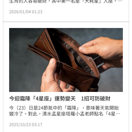
生肖的人容易破財，其中第一名是「大耗星」入座，花
費開銷特別大；第二名可能會遇到讓你亂投資、亂借錢
2026/01/04 01:23
的豬隊友，導致你財進財出，快來看看有沒有自己吧！
今迎霜降「4星座」運勢變天 1招可防破財
今（23）日是24節氣中的「霜降」，意味著天氣開始
變冷了。對此，清水孟星座塔羅小孟老師點名「4星
座」運勢將迎來大轉變，他也分享「破解方式」可防破
2025/10/23 03:17
財。