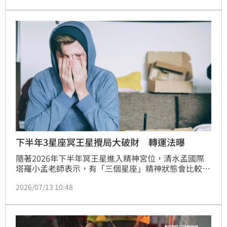
月。
下半年3星座冥王星攪局大破財 轉運法曝
隨著2026年下半年冥王星進入精神宮位，清水孟國際
塔羅小孟老師表示，有「三個星座」精神狀態會比較
差，且容易有破財的風險。其中，水瓶座、雙魚座與摩
2026/07/13 10:48
羯座受到不同星象影響，建議提前做好規劃，並透過親
近大自然、增加綠色元素等方式，舒緩身心壓力。