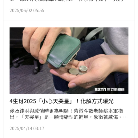
象徵資源大量流失，不單單是破財那麽簡單，更像是一
2025/06/02 05:55
種「用掉的命運安排」，但也不完全是負面，也代表
「必須支出的投資」。姚本軍老師點出4生肖的人在大
耗星影響下，容易陷入努力很多結果卻很少的財務黑洞
中。
4生肖2025「小心天哭星」！化解方式曝光
涉及錢財與感情時更為明顯！紫微斗數老師姚本軍指
出，「天哭星」是一顆情緒型的輔星，象徵著感傷、波
動、內心壓力、破財、失落感與情緒勒索等意象。雖然
2025/04/14 03:17
它本身不是主導性的煞星，常會讓人對某些領域產生情
緒化的反應、誤判現實、因情緒而造成財務損失或人際