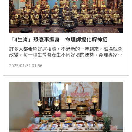
「4生肖」恐衰事纏身 命理師揭化解神招
許多人都希望好運相隨，不過新的一年到來，磁場就會
改變，每一種生肖會產生不同好壞的運勢。命理專家楊
登嵙點出蛇年犯太歲的4生肖，屬蛇的是值太歲，注意
2025/01/31 01:56
小人還有血光之災、屬虎刑太歲，須防桃花破財、屬豬
沖太歲，難財聚且易被誣賴、屬猴害太歲，易犯小人或
朋友出賣。