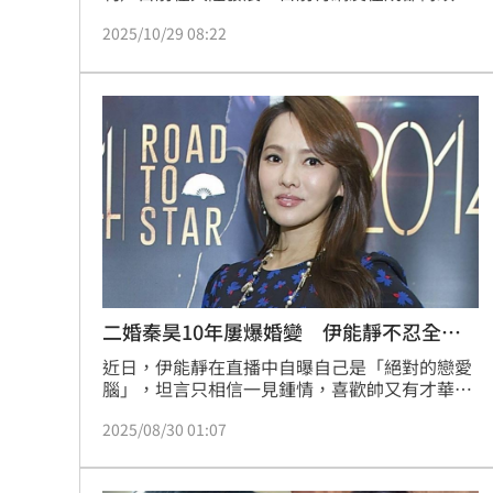
遇節目劇組，意外發現庾恩利，而走在他後面
2025/10/29 08:22
的，是伊能靜現任丈夫，也就是庾恩利的繼父秦
昊，這個畫面讓網友直呼感動。
二婚秦昊10年屢爆婚變 伊能靜不忍全招
了
近日，伊能靜在直播中自曝自己是「絕對的戀愛
腦」，坦言只相信一見鍾情，喜歡帥又有才華的
對象，她直言，談戀愛時看的不是對方的高光時
2025/08/30 01:07
刻，而是能看出人品低處的部分，「你跟一個人
談戀愛，你看的不是他的高處，你看的是他人品
的低處。」林宜君