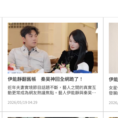
父親
14:13
有問題
14:10
人慘
14:10
爭議
14:08
工會
14:07
酸
14:07
化
14:01
伊能靜翻舊帳 秦昊神回全網跪了！
伊
近年夫妻實境節目話題不斷，藝人之間的真實互
太好
女星
13:56
動更常成為網友熱議焦點。藝人伊能靜與秦昊近
發展
日在節目中的一段夫妻對話，就因高情商回應掀
北京
爆紅
13:49
2026/05/19 04:29
2026
起討論，不少網友看完直呼「這回答太會了」、
百貨
「求生欲一百」、「難怪感情這麼穩定」。林宜
文訴
13:43
君