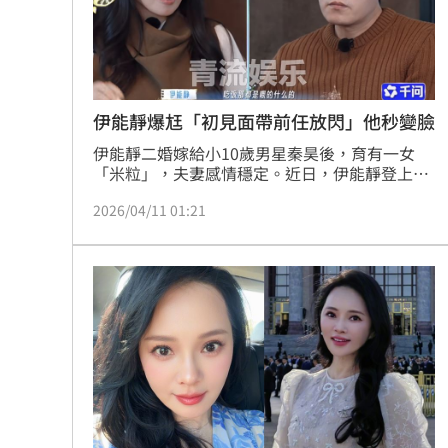
「拍片人的多重宇宙」職涯論壇9/12登
8國球員齊聚高雄 Formosa 7s掀足球
伊能靜爆尪「初見面帶前任放閃」他秒變臉
理想混蛋號召粉絲跨海追星吃美食！
18:
伊能靜二婚嫁給小10歲男星秦昊後，育有一女
「米粒」，夫妻感情穩定。近日，伊能靜登上綜
藝節目《妻子的浪漫旅行2026》時爆料初次相遇
2026/04/11 01:21
秦昊時，對方帶著女友一起用餐，而且還在她面
前放閃，一席話讓秦昊瞬間變臉吐槽「不合時
宜」。蔡佩伶報導