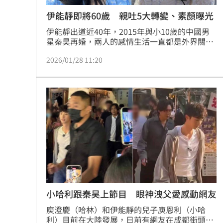
伊能靜即將60歲 親吐5大轉變、素顏曝光
伊能靜出道近40年，2015年與小10歲的中國男
星秦昊再婚，兩人的感情生活一直都是外界關注
的焦點之一。如今，即將進入花甲之年的伊能
2026/01/28 11:20
靜，親自在社群吐露真實心聲，揭露自己的5大
驚人轉變，並曝光57歲的素顏照片，讓許多人驚
呆了。
小哈利跟秦昊上節目 眼神洩父愛感動網友
庾澄慶（哈林）和伊能靜的兒子庾恩利（小哈
利）目前在大陸發展，日前有網友在成都街頭偶