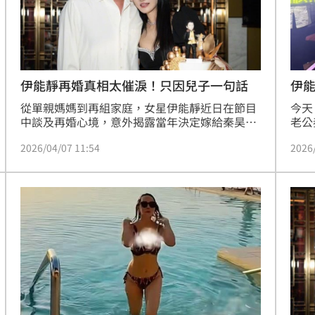
場！
10:30
熱潮
10:00
伊能靜再婚真相太催淚！只因兒子一句話
伊能
15
了
從單親媽媽到再組家庭，女星伊能靜近日在節目
今天
中談及再婚心境，意外揭露當年決定嫁給秦昊的
老公
關鍵，竟來自兒子一句簡單卻深刻的回應，讓她
度。
2026/04/07 11:54
2026
當場動容。林宜君
「我
恨、
不想