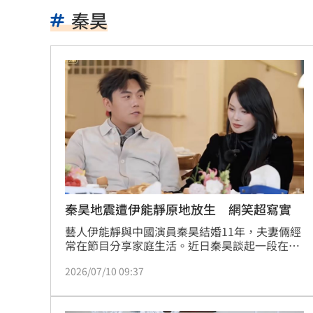
父親節特別想他 何欣純感性告白早逝
秦昊
BLACKPINK開直播 Jisoo道歉認溝通
參加教召辱罵士官長3字…1原因比一般
姜厚任小女友超早熟！關係人回應小三
獨／批曹雨婷帳目亂 楊光友再轟余天
廖峻離婚仍被前妻照顧 兒子一句話鼻
別只喝牛奶！「1神飲」助眠又抗大腦退
秦昊地震遭伊能靜原地放生 網笑超寫實
藝人伊能靜與中國演員秦昊結婚11年，夫妻倆經
82歲武打巨星近況曝光 本人認狀況不
常在節目分享家庭生活。近日秦昊談起一段在台
北遇到地震的趣事，笑稱自己竟被老婆「留在原
薔薔父親節曬富爸 白髮赤腳造型意外
2026/07/10 09:37
地」，夫妻互動曝光後，意外掀起網友熱議。林
宜君
原本很討厭小S 家長曝「1舉動」改觀