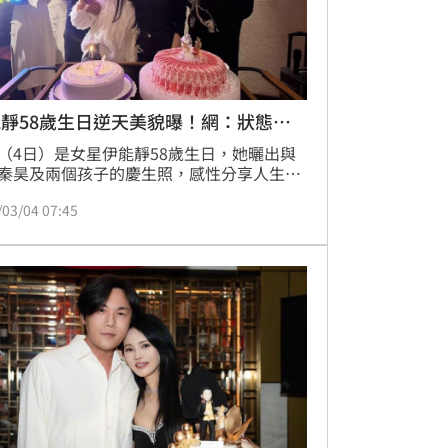
靜58歲生日逆天美貌曝！網：狀態贏
（4日）是女星伊能靜58歲生日，她曬出與
秦昊及兩個孩子的慶生照，感性分享人生態
伊能靜笑說，現在的自己想任性地活著，
/03/04 07:45
會繼續愛美、繼續奔跑、繼續讓人又愛又
又可愛又強大又讓你幹不掉。我這個年紀，
再為誰調整了。」林宜君