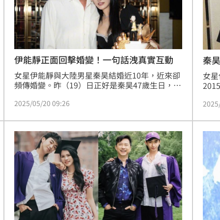
伊能靜正面回擊婚變！一句話洩真實互動
秦
女星伊能靜與大陸男星秦昊結婚近10年，近來卻
女星
頻傳婚變。昨（19）日正好是秦昊47歲生日，伊
20
能靜特別準備驚喜慶生派對，更在微博感性發
「小
2025/05/20 09:26
2025
文，正面回應婚變傳聞！
的1
真做
微博
是愛
很速