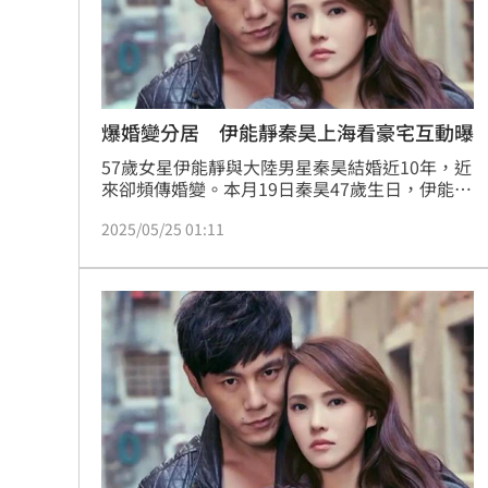
爆婚變分居 伊能靜秦昊上海看豪宅互動曝
57歲女星伊能靜與大陸男星秦昊結婚近10年，近
來卻頻傳婚變。本月19日秦昊47歲生日，伊能靜
特別準備驚喜慶生派對，並在微博感性發文，甜
2025/05/25 01:11
喊「你對我來說是獨一無二的，我對你來說也是
獨一無二的」，正面打破婚變傳聞。如今夫妻就
被目擊在上海看「翠湖天地」豪宅，一戶售價最
便宜7571萬人民幣（約3.2億元台幣）、最貴3億
5561萬人民幣（約15.1億元台幣）。蔡維歆