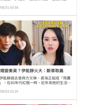
婚變傳言，一起在直播上合體，被網友問到
/08/31 03:58
歡老婆哪一點？秦昊笑喊：「說了也不能
」
傳婚變秦昊？伊能靜火大：斷章取義
伊能靜過去曾與方文琳、裘海正組成「飛鷹
」，在80年代紅極一時，近年來她的生活重
中國大陸，與二婚小10歲嫩尪秦昊結婚多
/08/02 03:26
育有一女兒，家庭生活看似幸福，但常常會
婚變，最近她又說「秦昊很少回家」，令外
大解讀，對此，他火大發聲明「什麼時代了