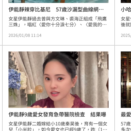
伊能靜辣穿比基尼 57歲沙漏型曲線網震
小
撼
女星伊能靜過去曾與方文琳、裘海正組成「飛鷹
女星
三姝」，唱紅〈愛你十分淚七分〉、〈愛我的人
後就
和我愛的人〉等歌曲，在80年代紅極一時。現年
曲，
2026/01/08 11:14
2025
57歲的伊能靜，一直以來以凍齡聞名，近日她和
次亮
老公秦昊前往杜拜阿布達比旅遊，罕見解放比基
加，
尼濕身影片，S級曲線讓網友驚呼連連。
分。
伊能靜9歲愛女發育急帶醫院檢查 結果曝
最
女星伊能靜二婚嫁給小10歲秦昊後，育有一個女
57
兒「小米粒」，如今愛女也已經9歲了，昨（11
多次