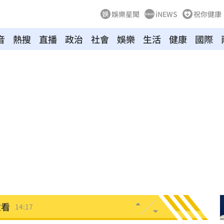
娛樂星聞
iNEWS
祝你健康
音
熱搜
直播
政治
社會
娛樂
生活
健康
國際
刀
14:23
能力
14:20
曝光
14:20
大
14:19
時
14:18
次看
14:17