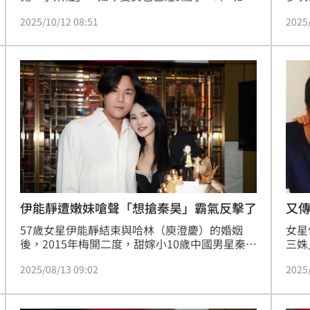
日）伊能靜就在社群中透露發現到女兒已經開始
破除
2025/10/12 08:51
2025
發育，因此擔憂的伊能靜立刻帶女兒做成長曲線
最喜
檢查，最終結果出爐。蔡佩伶報導
播。
伊能靜遭嫩妹嗆聲「想搶秦昊」霸氣反擊了
又
57歲女星伊能靜結束與哈林（庾澄慶）的婚姻
女星
後，2015年梅開二度，甜嫁小10歲中國男星秦
三姝
昊，生下1女「小米粒」，然而，近年卻屢傳伊
心在
2025/08/13 09:02
2025
能靜與秦昊的10年婚姻觸礁，不過伊能靜不甩外
年，
界傳言，照常發文、開直播分享生活日常與感情
傳出
觀。伊能靜近日透露，曾有一名女網友表示想和
界放