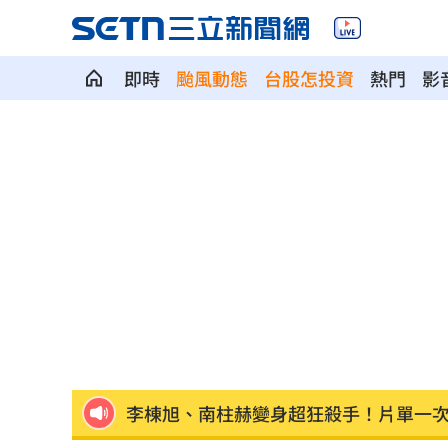
即時
颱風動態
台股怎投資
熱門
影
兄弟2資深主力倒下 張志豪、許基宏動
漢光42無人機秀攻擊力 展現濱海打擊
美國揭最新UFO檔案 巨型三角飛行物
賈靜雯父親節憶亡父 自曝被當兒子養
新／白海豚颱風逼近！大雷雨轟雙北1小
李棟旭、南柱赫變身超狂殺手！片單一