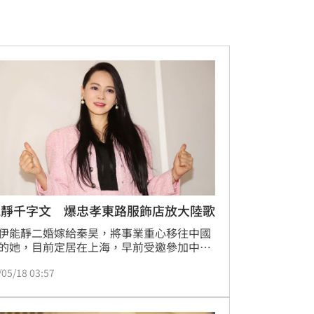
能靜千字文 爆忠孝東路服飾店放大陸歌
伊能靜二婚嫁給秦昊，將事業重心移往中國
的她，目前定居在上海，早前受邀參加中國
的開幕活動，其中，伊能靜受訪時提到台灣
/05/18 03:57
少了中國遊客後，變得冷清，今她又發千字
說中國文化的美好。