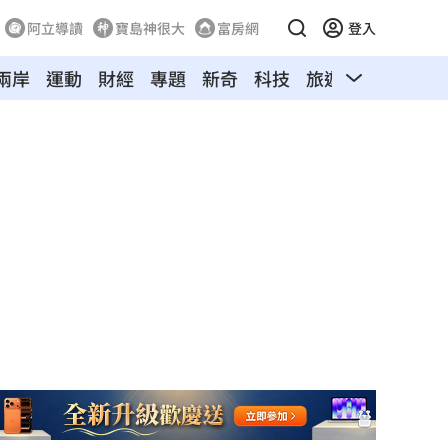
阿立導讀
寶島神很大
富房網
登入
兩岸
運動
財經
專題
新奇
科技
旅遊
汽車
寵物