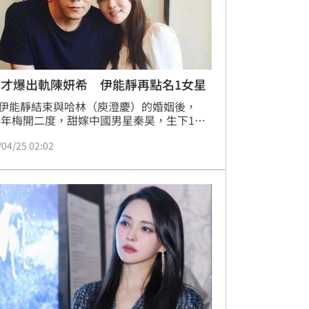
昊才爆出軌陳妍希 伊能靜再點名1女星
伊能靜結束與哈林（庾澄慶）的婚姻後，
15年梅開二度，甜嫁中國男星秦昊，生下1女
米粒」，然而，前陣子卻傳出伊能靜與秦昊
/04/25 02:02
0年婚姻觸礁，還有人爆料秦昊與陳妍希假戲
；近日伊能靜為了替秦昊宣傳新戲，特地在
寫下長文，伊能靜除了提到夫妻依靠的絕不
情，還特地點名女星鍾楚曦，大讚她和秦昊
配。