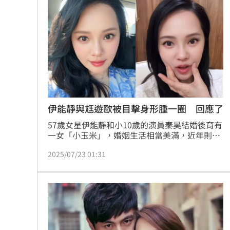
伊能靜與尪遊歐被目擊身形腫一圈 回應了
57歲女星伊能靜和小10歲的演員秦昊結婚後育有
一女「小玉米」，婚姻生活相當美滿，近年則逐
漸將事業重心移往中國發展，日前伊能靜一家三
2025/07/23 01:31
口也趁工作空檔前往歐洲度假，沒想到卻被網友
拍到「腫一圈」的畫面，對此，伊能靜大方坦
承：「胖了」，瞬間引起大家熱議。蔡佩伶報導