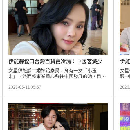
保
13:43
發聲
13:42
軍
13:37
13:33
伊能靜鬆口台灣百貨變冷清：中國客減少
伊
女星伊能靜二婚嫁給秦昊，育有一女「小玉
女星
米」，然而將事業重心移往中國發展的她，目前
跟中
定居在上海，今（11日）伊能靜受邀參加「第三
庭生
2026/05/11 05:57
2026
屆海峽兩岸中華文化峰會」的開幕式，其中，伊
《妻
能靜受訪時提到台灣百貨少了中國遊客後，變得
婚禮
冷清，引發討論。蔡佩伶報導
導
效率
12:00
成形
12:00
」氣
12:00