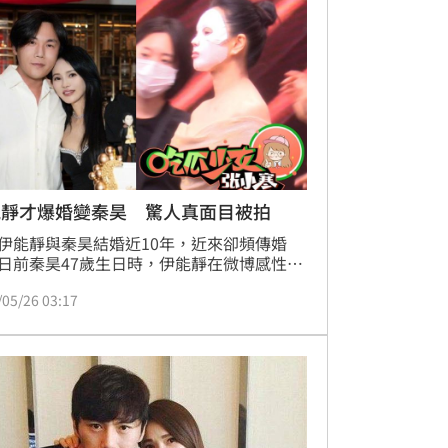
搞斷章取義這套」。
能靜才爆婚變秦昊 驚人真面目被拍
伊能靜與秦昊結婚近10年，近來卻頻傳婚
日前秦昊47歲生日時，伊能靜在微博感性發
甜喊「你對我來說是獨一無二的，我對你來
/05/26 03:17
是獨一無二的」，正面打破婚變傳聞，如今
拍伊能靜私下模樣，被說臉蛋浮腫 。