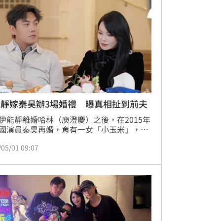
能靜嫁秦昊辦3場婚禮 曝真相扯到前夫
伊能靜離婚哈林（庾澄慶）之後，在2015年
國演員秦昊再婚，育有一女「小玉米」，家
活美滿。近日，伊能靜夫妻一同登上陸綜
/05/01 09:07
子的浪漫旅行》，當時也提到為何連辦三場
，真實原因竟跟伊能靜前夫有關。蔡佩伶報