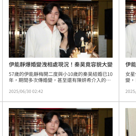
她搶老公，留言嗆聲「我比妳年輕，我覺得我搶
還在
得過」，而她也霸氣回應了。
伊能靜爆婚變洩相處現況！秦昊竟容貌大變
伊
57歲的伊能靜梅開二度與小10歲的秦昊結婚已10
女星
年，期間多次傳婚變，甚至還有陳妍希介入的說
變，
法，伊能靜曾親上直播火線否認。日前她分享與
文，
2025/06/30 02:42
2025
秦昊一起帶女兒小米粒出國度假，並形容：「一
說也
家三口的巴黎假期。」還附上愛心圖案，顯示婚
狗仔
姻與家庭狀態。