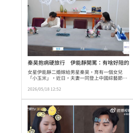
國壽連10年承作學保 這天開放網路投
獨／楊光友批工會帳亂七八糟 曹雨婷
齊豫被調侃躲歌王！本人高EQ回應奪亞
喜曬超音波照！北影影后李亦捷懷孕了
台灣彩券開獎直播中
20:31
秦昊抱病硬旅行 伊能靜開罵：有啥好陪的
女星伊能靜二婚嫁給男星秦昊，育有一個女兒
LIVE三立+24小時直播
15:27
「小玉米」，近日，夫妻一同登上中國綜藝節目
《妻子的浪漫旅行》，最新一集播到秦昊身體不
三立iNEWS新聞台線上直播
18:00
2026/05/18 12:52
適，卻堅持要陪妻子伊能靜跑完行程，讓伊能靜
心疼不已。蔡佩伶報導
AI時代！威力馬導入智慧營運系統提升
商場戰國來臨 台中「頂奢大道」逐漸
台彩父親節推新刮刮樂千萬頭獎超「爸