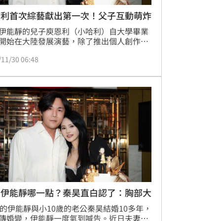
哈利首次綜藝獻出第一次！父子互動萌炸
伊能靜的兒子庾恩利（小哈利）自大學畢業
開始在大陸發展演藝，除了推出個人創作單
日前還首次參加綜藝節目，讓粉絲好奇「首
/11/30 06:48
相的原因」。原來，這次節目之所以勇敢參
是因為有繼父秦昊的陪伴，兩人互動趣味滿
林宜君
愛伊能靜哪一點？秦昊直白認了：胸部大
歲的伊能靜與小10歲的老公秦昊結婚10多年，
傳婚變，伊能靜一度氣到喊告。近日夫妻倆