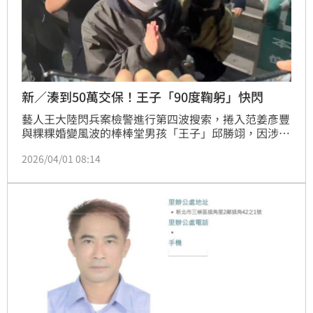
新／湊到50萬交保！王子「90度鞠躬」快閃
藝人王大陸閃兵案檢警進行第四波搜索，捲入范姜彥豐
與粿粿婚變風波的棒棒堂男孩「王子」邱勝翊，因涉入
閃兵案，今日（1日）清晨遭警方拘捕，經檢方複訊後
2026/04/01 08:14
依妨害兵役條例，諭知50萬元交保。稍早前，王子完成
具保手續離開地檢署，他也在鏡頭前向社會大眾鞠躬，
並表示感謝大家關心。