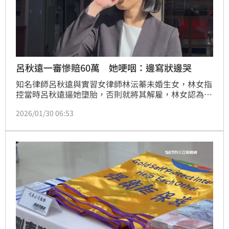
呂秋遠一審慘賠60萬 她哽咽：邊寫狀邊哭
知名律師呂秋遠與實習女律師林沄蓁未婚生女，林女指
控當時呂秋遠逼她墮胎，否則就將其解雇，林女認為此
部分已經涉及違法解雇，因此提起民事訴訟求償150
2026/01/30 06:53
萬。台北地院今（1月30日）宣判，呂秋遠應給付林沄
蓁60萬元，可上訴，宣判完畢後，林沄蓁受訪時，哽咽
表示「這不是我一個人的勝利，是所有女性勞工的勝
利」談話過程中，林女一度激動落淚數十秒，期間完全
無法說話。