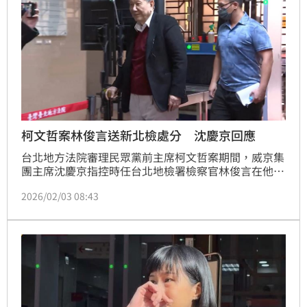
柯文哲案林俊言送新北檢處分 沈慶京回應
台北地方法院審理民眾黨前主席柯文哲案期間，威京集
團主席沈慶京指控時任台北地檢署檢察官林俊言在他戒
護就醫期間，以恫嚇方式要他坦承行賄，並在提訊他前
2026/02/03 08:43
「私會」，還要求法警不要讓律師知道，請求檢察官評
鑑委員會對林俊言進行個案評鑑。檢評會認為林俊言雖
有違反檢察官倫理規範情事「言行不當」，但請求不成
立，決議移請新北地檢署為適當處置。對此，沈慶京透
過臉書回應，強調令人遺憾。