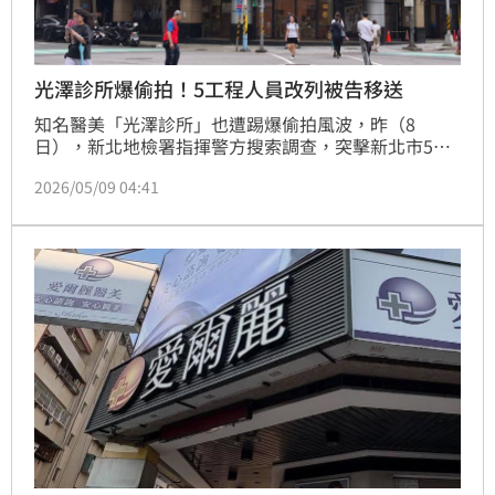
光澤診所爆偷拍！5工程人員改列被告移送
知名醫美「光澤診所」也遭踢爆偷拍風波，昨（8
日），新北地檢署指揮警方搜索調查，突擊新北市5家
分店，其中有3家查獲疑似針孔線路與硬碟，並帶回陳
2026/05/09 04:41
姓經理及設備商唐姓工程師，其中2人因涉嫌重大，改
列被告後聲押。警方也在查扣的硬碟中，發現患者被偷
拍的私密裸露影像，且影像中出現多處「空白斷點」，
不排除案發後遭企圖滅證，9日，警方再帶回5名IT部員
工、訊後將5人依妨害秘密、妨害性隱私等罪嫌，移送
新北地檢署偵辦。