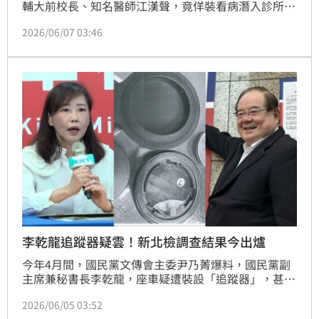
輔大前校長、知名醫師江漢聲，竟佯裝看病潛入診所，
持美工刀攻擊，造成江漢聲右腕約6公分撕裂傷、左前
2026/06/07 03:46
臂淺裂傷、左手左腹壁擦挫傷等。新北地院一審出爐，
考量曾男雖坦承犯行，但未獲被害人諒解，改依傷害
罪，判處有期徒刑1年6月。對此，檢方認為曾男有殺人
犯意，且至少也有重傷害犯意，認為法院認事用法有違
誤，已向法院提起上訴。
李乾龍追蹤器疑雲！新北檢調查結果今出爐
今年4月間，國民黨文傳會主委尹乃菁爆料，國民黨副
主席兼秘書長李乾龍，座車疑遭裝設「追蹤器」，甚至
收到不明恐嚇信件，對此，李乾龍本人態度低調，並未
2026/06/05 03:52
主動提告。新北地檢署介入偵辦，由黑金專組檢察官分