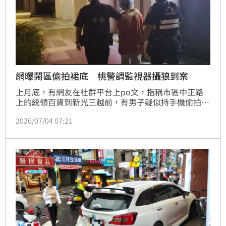
網曝鬧區偷拍裙底 桃警調監視器攝狼到案
上月底，有網友在社群平台上po文，指稱市區中正路
上的統領百貨到新光三越前，有男子疑似持手機偷拍女
性路人裙底，轄區桃園分局員警獲報後立即趕赴現場，
2026/07/04 07:21
惟已無該名男子身影，經積極調閱監視器畫面後，鎖定
涉案男子，於昨日(3號)晚間將其查緝到案，也呼籲懷
疑自己可能遭偷拍的受害人，與轄區武陵派出所聯繫 
(03-3363964)，以利釐清案情。