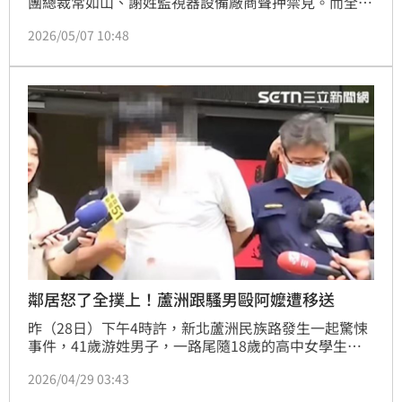
團總裁常如山、謝姓監視器設備廠商聲押禁見。而全案
台北市刑警大隊日前陪同台北市衛生局前往北市4家分
2026/05/07 10:48
店進行稽查，也發現疑似有安裝針孔情形，報請北檢簽
分他字案偵辦。根據了解，北檢已與新北檢協調，併案
由新北檢偵辦。
鄰居怒了全撲上！蘆洲跟騷男毆阿嬤遭移送
昨（28日）下午4時許，新北蘆洲民族路發生一起驚悚
事件，41歲游姓男子，一路尾隨18歲的高中女學生，
女學生驚嚇不已，隨即打電話給72歲的阿嬤求救，未料
2026/04/29 03:43
游男兇性大發，出手毆打年邁的阿嬤，連在旁邊制止的
里長也被毆成傷，警方獲報趕抵，將游男依重傷害、傷