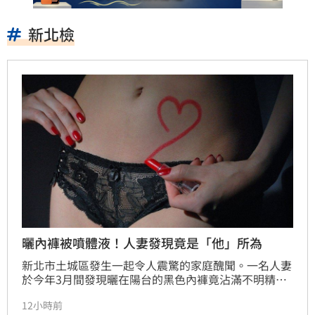
新北檢
曬內褲被噴體液！人妻發現竟是「他」所為
新北市土城區發生一起令人震驚的家庭醜聞。一名人妻
於今年3月間發現曬在陽台的黑色內褲竟沾滿不明精
液，隨即調閱家中監視器畫面，赫然發現竟是同住的丈
12小時前
夫祖父所為。該名老翁趁家中無人之際，將孫媳婦內褲