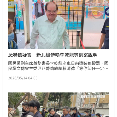
恐嚇信疑雲 新北檢傳喚李乾龍等到案說明
國民黨副主席兼秘書長李乾龍座車日前遭裝追蹤器，國
民黨文傳會主委尹乃菁嗆總統賴清德「等你卸任一定會
追究到底」，總統府表達嚴正抗議，要求檢警單位儘速
2026/05/14 04:03
介入偵辦。但李乾隆表示追蹤器已被丟棄沒有報案意
願，新北市警察局仍主動報請指揮偵辦。新北檢今天
（14日）傳喚李乾龍、尹乃菁到案說明，2人均對案情
不多談，僅李乾龍面帶微笑稱「沒事」，之後離開時對
媒體笑稱：「「檢察官報告是我太太裝的。」