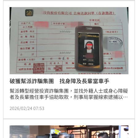
患者的隱私部位照片，檢方複訊後，認為羅姓醫師犯罪
嫌疑重大，且有勾串共犯、證人之虞，向法院聲請羈押
禁見獲准。
破獲幫派詐騙集團 找身障及長輩當車手
幫派轉型經營投資詐騙集團，並找外籍人士或身心障礙
者及長輩擔任車手協助取款，刑事局掌握線索逮捕以冷
姓幫派分子為首的集團共31人，警詢後依法把此集團送
2026/02/24 07:53
辦。