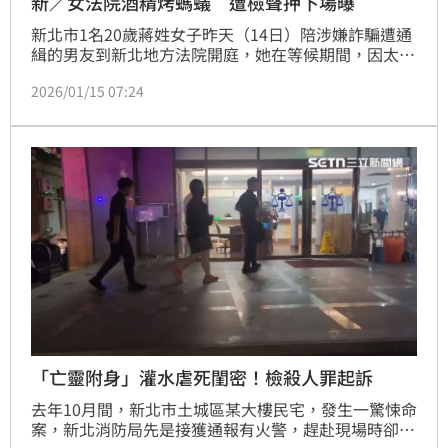
新／女法院酒精烤螞蟻 遭檢聲押下場曝
新北市1名20歲蔣姓女子昨天（14日）陪涉嫌詐騙遭通
緝的男友到新北地方法院開庭，她在等候期間，因太無
聊，竟拿酒精噴灑桌面，拿打火機燒螞蟻，未料，火因
2026/01/15 07:24
酒精助燃，竟引發火警，隨即被獲報的警方依現行犯逮
捕，因行為涉及刑法公共危險罪，蔣女被依法偵辦，移
送新北檢複訊被聲押，稍早前法官裁定2萬元交保、限
制住居。
「亡靈附身」灌水虐死閨密！檢殺人罪起訴
去年10月間，新北市土城區某大樓民宅，發生一驚悚命
案，新北消防局先是接獲通報有火警，趕赴現場時卻未