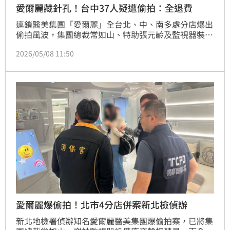
愛爾麗藏針孔！台中37人疑遭偷拍：全退費
連鎖醫美集團「愛爾麗」全台北、中、南多處分店爆出
偷拍風波，集團總裁常如山、特助張元齡及監視器裝設
工程謝金亨等3人，均遭羈押禁見。據了解，台中近日
2026/05/08 11:50
已有37名消費者懷疑自己遭偷拍，向消保官申訴要求愛
爾麗全額退費。
愛爾麗爆偷拍！北市4分店併案新北檢偵辦
新北地檢署偵辦知名愛爾麗醫美集團爆偷拍案，已將集