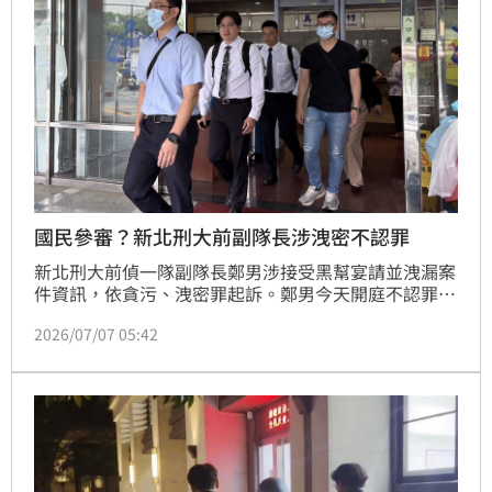
國民參審？新北刑大前副隊長涉洩密不認罪
新北刑大前偵一隊副隊長鄭男涉接受黑幫宴請並洩漏案
件資訊，依貪污、洩密罪起訴。鄭男今天開庭不認罪，
至於是否行國民參審程序，檢方表示卷證繁雜，辯方卻
2026/07/07 05:42
認有必要性，待法院裁定。