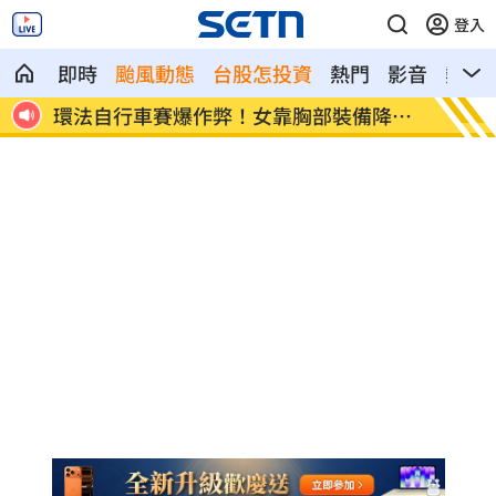
登入
即時
颱風動態
台股怎投資
熱門
影音
熱搜
降風
學霸牙醫槓離職員工 為3萬筆電互告慘勝
俄羅斯