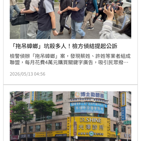
「拖吊蟑螂」坑殺多人！檢方偵結提起公訴
檢警偵辦「拖吊蟑螂」案，發現蔡姓、許姓等業者組成
聯盟，每月花費4萬元購買關鍵字廣告，吸引民眾撥打
救援電話，蔡男等人先以正常費用報價，接著要求被害
2026/05/13 04:56
人簽立合約，抵達指定地點後再變臉加價。檢警介入調
查後，循線逮捕許男、蔡男等6人到案，全案訊後依詐
欺、恐嚇取財及組織犯罪等罪嫌移送。新北地檢署偵
結，依涉犯詐欺、指揮犯罪組織罪、詐欺取財罪、恐嚇
危害安全等罪嫌，起訴蔡姓、許姓業者。