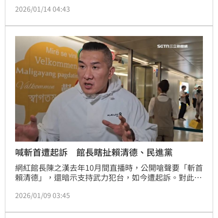
發現明顯火煙，反而驚見38歲的馬姓女子，被濕棉被包
2026/01/14 04:43
裹無生命跡象，當時也在現場的友人陸姓女子，則聲稱
馬女「亡靈附身」，所以用民俗超度方式，對馬女灌水
又催吐等，再將濕棉被覆蓋口鼻，最終導致馬女身亡。
事發後陸女否認犯案，新北檢偵結，14日依殺人罪嫌起
訴陸女，案件將由國民法官審理。
喊斬首遭起訴 館長瞎扯賴清德、民進黨
網紅館長陳之漢去年10月間直播時，公開嗆聲要「斬首
賴清德」，還暗示支持武力犯台，如今遭起訴。對此，
館長今（9）日又把責任怪給總統賴清德、民進黨。
2026/01/09 03:45