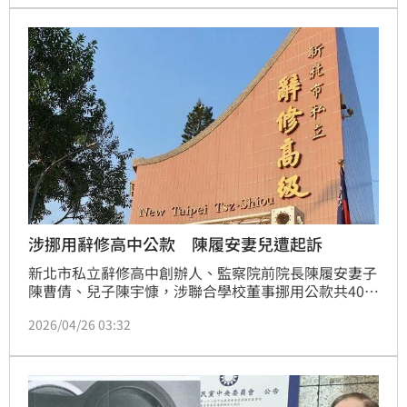
害及跟騷等罪嫌移送偵辦，並建請檢方聲押。今（29
日）下午，警方將游男移送，現場畫面曝光。
涉挪用辭修高中公款 陳履安妻兒遭起訴
新北市私立辭修高中創辦人、監察院前院長陳履安妻子
陳曹倩、兒子陳宇慷，涉聯合學校董事挪用公款共407
萬餘元，新北檢日前偵結起訴，陳曹倩遭求刑1年、陳
2026/04/26 03:32
宇慷2年。