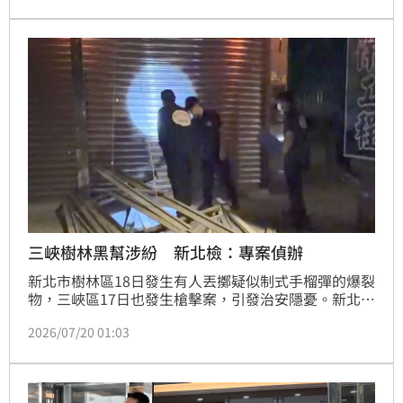
拿進房間磨蹭並射精，隨後將其掛回原處。受害人妻不
堪受辱，憤而報警提告性騷擾及毀損。新北地檢署偵結
後，已依毀損罪嫌將該名老翁提起公訴。此案凸顯家庭
內部權益與隱私遭侵犯問題，相關單位提醒，尊重身體
自主權至關重要，切勿做出違法行為造成他人身心傷
害。
三峽樹林黑幫涉紛 新北檢：專案偵辦
新北市樹林區18日發生有人丟擲疑似制式手榴彈的爆裂
物，三峽區17日也發生槍擊案，引發治安隱憂。新北檢
今晚表示，三峽、樹林幫派組織的紛爭不斷，已成立專
2026/07/20 01:03
案小組展開偵辦。