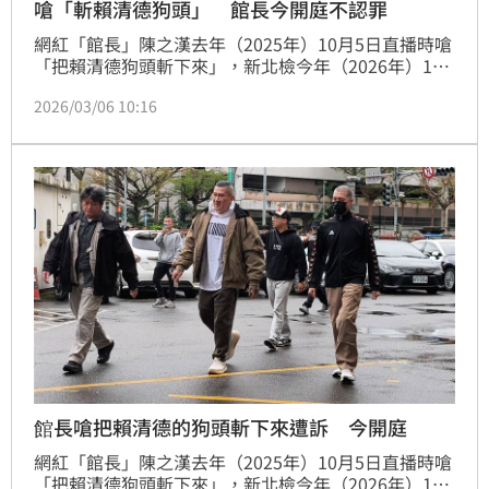
嗆「斬賴清德狗頭」 館長今開庭不認罪
網紅「館長」陳之漢去年（2025年）10月5日直播時嗆
「把賴清德狗頭斬下來」，新北檢今年（2026年）1月
9日偵結，認定館長涉犯恐嚇公眾、恐嚇危害安全罪
2026/03/06 10:16
嫌，依法提起公訴，新北地院今天（6日）早上首度開
庭審理，館長今早準時到庭，庭訊僅歷時約2分鐘便宣
告結束，館長否認所有犯行。
館長嗆把賴清德的狗頭斬下來遭訴 今開庭
網紅「館長」陳之漢去年（2025年）10月5日直播時嗆
「把賴清德狗頭斬下來」，新北檢今年（2026年）1月