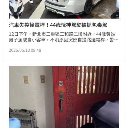
汽車失控撞電桿！44歲恍神駕駛被抓包毒駕
12日下午，新北市三重區三和路二段附近，44歲黃姓
男子駕駛自小客車，不明原因突然自撞路邊電桿，警方
獲報後趕抵現場，發現黃男雖未受傷，但精神卻非常恍
2026/06/13 08:48
惚，因此立即實施唾液篩檢，測試結果呈毒品愷他命陽
性反應，隨即將他帶回偵訊，訊後依公共危險罪移送新
北地檢偵辦，並依規定製單舉發查扣車輛。