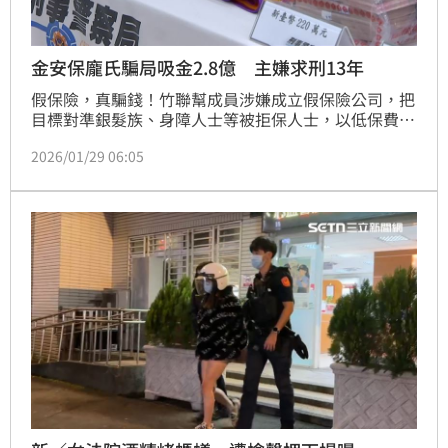
金安保龐氏騙局吸金2.8億 主嫌求刑13年
假保險，真騙錢！竹聯幫成員涉嫌成立假保險公司，把
目標對準銀髮族、身障人士等被拒保人士，以低保費、
高保額的「安心33專案」及「益壽年年專案」，加上
2026/01/29 06:05
「免體檢、免疾病告知、無年齡上限且終生保障」為號
召每月只要付3600元，還說招募親友加入可以抽佣，
擴大吸金鏈，3年內吸金2億8153萬餘，考量張仕霖等
人假互助知名詐取高額犯罪、欺壓社會弱勢，依《銀行
法》等罪起訴，並向張仕霖具體求刑13年以上。