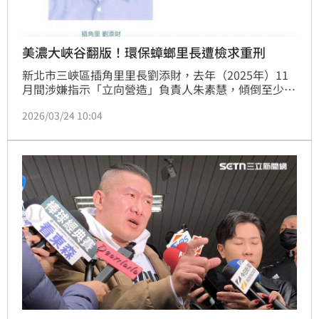
美濃大峽谷翻版！環保蟑螂里長遭檢求重刑
新北市三峽區插角里里長劉添財，去年（2025年）11
月間涉嫌指示「立向營造」負責人朱素慧，傾倒至少
300立方公尺的大量廢瀝青在自己里內的空地，並收受
2026/03/24 10:04
4萬元紅包還整地協助，整起行為宛如「美濃大峽谷三
峽版」，影響範圍廣泛。新北地檢署昨天（23日）偵結
後，依《廢棄物清理法》及《刑法》竊佔等罪起訴劉添
財、朱素慧、王駿晟、林嵩乾及「立向公司」，並針對
劉添財等3人建請從重量刑。