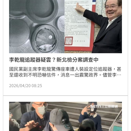
李乾龍追蹤器疑雲？新北檢分案調查中
國民黨副主席李乾龍驚傳座車遭人裝設定位追蹤器，甚
至還收到不明恐嚇信件，消息一出震驚政界。儘管李乾
龍本人對此態度低調，並未主動提告，但警方不敢大
2026/04/20 08:25
意，20日下午已正式依恐嚇及妨害秘密罪嫌，報請新北
地檢署指揮偵辦，目前檢方已分「他」字案偵辦，並由
黑金專組檢察官分案調查。