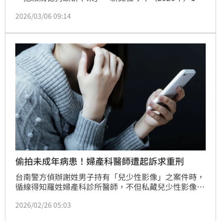
9日偵結，認定館長涉犯恐嚇公眾、恐嚇危害安全罪
2026/03/06 09:14
嫌，依法提起公訴，新北地院今天（6日）早上首度開
庭審理，館長9時15分必須親自出庭應訊。
偷拍未成年病患！婦產科醫師遭起訴求重刑
台南警方偵辦謝姓男子持有「兒少性影像」之案件時，
循線得知羅姓婦產科診所醫師，不但私藏兒少性影像，
甚至利用醫師身分，偷拍幼童病患的照片，檢警隨即介
2026/02/26 05:03
入調查，於去年11月間，搜索羅姓醫師的辦公室、私人
電腦等，發現藏有諸多兒少性影像，甚至有兒童及少年