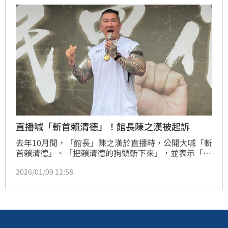
直播喊「斬首賴清德」！館長陳之漢被起訴
去年10月間，「館長」陳之漢於直播時，公開大喊「斬
首賴清德」、「把賴清德的狗頭斬下來」，並表示「兩
岸一家親，我們都是中國人」暗示支持武力犯台等語，
2026/01/09 12:58
新北地檢署獲報後，指揮內政部刑事局、林口分局偵
辦，今（9日）偵結，依《刑法》恐嚇危害安全、恐嚇
公眾等罪嫌，對「館長」陳之漢提起公訴。