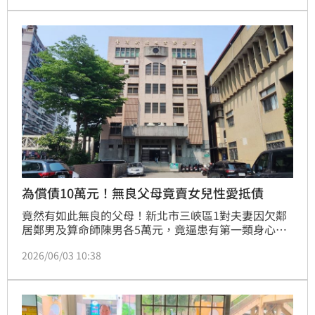
案調查。今（5日）檢方調查結果出爐，關於追蹤器部
分，因儀器已丟失，欠缺合法告訴之訴訟要件；關於恐
嚇信件部分，因該匿名信件已銷毀，查無特定人員涉有
恐嚇危害安全犯行。
為償債10萬元！無良父母竟賣女兒性愛抵債
竟然有如此無良的父母！新北市三峽區1對夫妻因欠鄰
居鄭男及算命師陳男各5萬元，竟逼患有第一類身心障
礙的女兒到2人住處以「性愛抵債」，直到被女兒的阿
2026/06/03 10:38
姨發現報案，這對夫妻被新北地檢署依違反「人口販運
防制法」意圖營利，利用他人不能、不知或難以求助處
境，使人從事有對價性交罪及刑法妨害風化罪嫌，起訴
這對夫妻，而鄭男及陳男則被依強制性交罪嫌起訴。