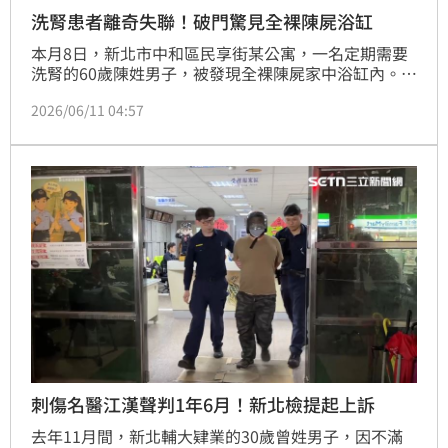
洗腎患者離奇失聯！破門驚見全裸陳屍浴缸
本月8日，新北市中和區民享街某公寓，一名定期需要
洗腎的60歲陳姓男子，被發現全裸陳屍家中浴缸內。據
了解，因陳男當天未前往診所報到，醫護人員遲遲聯繫
2026/06/11 04:57
不上，隨即通報當地里長，並向警方通報協助。警方獲
報後上門查看，破門進入後，赫然驚見陳男全裸躺在浴
缸內，已明顯死亡。新北檢方會同法醫相驗，釐清死因
為腎臟疾病引發的代謝性休克，家屬無異議，遺體已交
還家屬辦理後事。
刺傷名醫江漢聲判1年6月！新北檢提起上訴
去年11月間，新北輔大肄業的30歲曾姓男子，因不滿