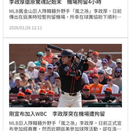
李政厚還原驚魂記始末 機場拘留4小時
MLB舊金山巨人隊韓籍外野手「風之孫」李政厚，日前
傳出在返美時短暫拘留機場，所幸在球團協助下順利獲
釋，近日李政厚出席活動時還原驚魂記的始末，大約待
2026/01/26 12:11
了4個小時，因為事發突然有些擔心，不過都順利解
決，接下來將投入新球季春訓及經典賽韓國隊備戰。
剛宣布加入WBC 李政厚突在機場遭拘留
MLB巨人隊韓籍外野手「風之孫」李政厚，日前正式宣
布參加經典賽，然而近期返美參加球隊活動，卻在洛杉