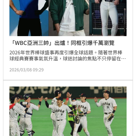
「WBC亞洲三帥」出爐！同框引爆千萬瀏覽
2026年世界棒球盛事再度引爆全球話題。隨著世界棒
球經典賽賽事氣氛升溫，球迷討論的焦點不只停留在場
上戰績，各隊球星的外型與人氣也成為社群熱議的新話
2026/03/08 09:29
題。近日一則集結亞洲三支代表隊隊長的貼文在社群平
台X上瘋傳，短時間內突破千萬次瀏覽，被網友封為
「亞洲職棒三大帥」。林宜君