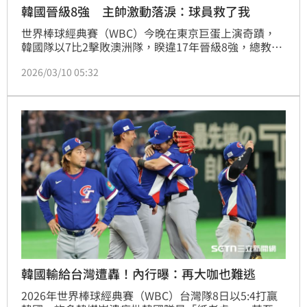
韓國晉級8強 主帥激動落淚：球員救了我
世界棒球經典賽（WBC）今晚在東京巨蛋上演奇蹟，
韓國隊以7比2擊敗澳洲隊，睽違17年晉級8強，總教練
柳志炫在賽後接受訪問時激動落淚。他並表示，「雖然
2026/03/10 05:32
過程非常艱難，但最後是球員們救了我」，將所有功勞
歸於球員。
韓國輸給台灣遭轟！內行曝：再大咖也難逃
2026年世界棒球經典賽（WBC）台灣隊8日以5:4打贏