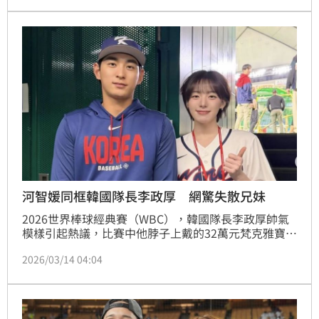
裝。
河智媛同框韓國隊長李政厚 網驚失散兄妹
2026世界棒球經典賽（WBC），韓國隊長李政厚帥氣
模樣引起熱議，比賽中他脖子上戴的32萬元梵克雅寶項
鍊也成為焦點。近日，韓籍啦啦隊女神河智媛公開與李
2026/03/14 04:04
政厚的合照，意外讓不少網友直呼兩人有「兄妹臉」，
忍不住評論：「長得好像！」