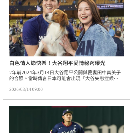
白色情人節快樂！大谷翔平愛情秘密曝光
2年前2024年3月14日大谷翔平公開與愛妻田中真美子
的合照。當時傳言日本可能會出現「大谷失戀症候
群」。但當他的妻子身分揭曉─前日本女籃選手、早稻
2026/03/14 09:00
田大學畢業的田中真美子，情況卻完全相反。這位被稱
為「真人版赤木晴子」的自然系美女，不只沒有引發嫉
妒，反而讓更多球迷成為「大谷夫婦粉」。從低調退役
到白色情人節公開婚姻，從平價穿搭到幸福家庭，大谷
與真美子的愛情故事，藏著10個動人的秘密。