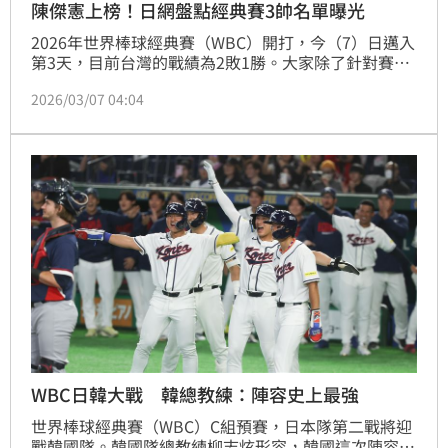
陳傑憲上榜！日網盤點經典賽3帥名單曝光
2026年世界棒球經典賽（WBC）開打，今（7）日邁入
第3天，目前台灣的戰績為2敗1勝。大家除了針對賽事
討論，球員也成了熱議的焦點。有日本網友就盤點出經
2026/03/07 04:04
典賽的3帥，對他們的顏值給出高評價。其中，台灣隊
長陳傑憲也上榜了！
WBC日韓大戰 韓總教練：陣容史上最強
世界棒球經典賽（WBC）C組預賽，日本隊第二戰將迎
戰韓國隊。韓國隊總教練柳志炫形容，韓國這次陣容為