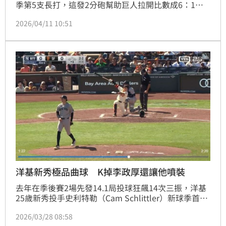
季第5支長打，這發2分砲幫助巨人拉開比數成6：1，
最終6：3擊敗金鶯。
2026/04/11 10:51
洋基新秀極品曲球 K掉李政厚還讓他噴裝
去年在季後賽2場先發14.1局投球狂飆14次三振，洋基
25歲新秀投手史利特勒（Cam Schlittler）新球季首次
出賽再度展現K功，先發5.1局飆8K僅被巨人打線擊出1
2026/03/28 08:58
支安打。他本場第7次三振賞給李政厚，還讓他揮空噴