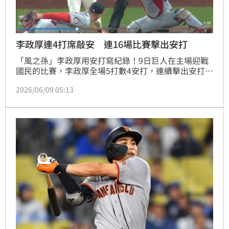
李政厚連4打席敲安 連16場比賽擊出安打
「風之孫」李政厚用安打寫紀錄！9日巨人在主場迎戰
國民的比賽，李政厚全場5打數4安打，連續擊出安打場
次推進到16場，可惜他的表現沒辦法幫助球隊，巨人終
2026/06/09 05:13
場3：4惜敗。