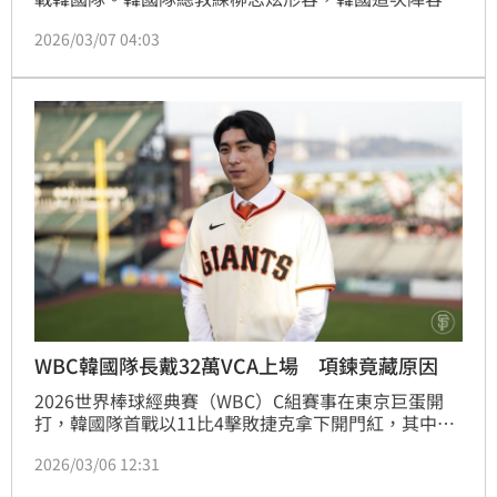
「史上最強」且補上強勁的右打。日媒指出，日本對此
2026/03/07 04:03
必須嚴加警戒。
WBC韓國隊長戴32萬VCA上場 項鍊竟藏原因
2026世界棒球經典賽（WBC）C組賽事在東京巨蛋開
打，韓國隊首戰以11比4擊敗捷克拿下開門紅，其中效
力於美國職棒舊金山巨人隊的27歲隊長李政厚（이정
2026/03/06 12:31
후）擔任第3棒中外野手先發，單場4打數敲出2安打並
選到1次保送、跑回1分，成功帶動球隊攻勢。不過比起