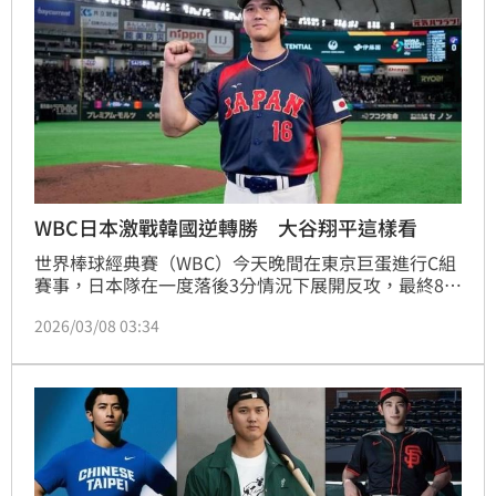
WBC日本激戰韓國逆轉勝 大谷翔平這樣看
世界棒球經典賽（WBC）今天晚間在東京巨蛋進行C組
賽事，日本隊在一度落後3分情況下展開反攻，最終8比
6擊敗韓國而奪下2連勝，距晉級8強只差一步。大谷翔
2026/03/08 03:34
平賽後說，「這是一場勢均力敵，不管哪一方勝利都不
奇怪的比賽」。