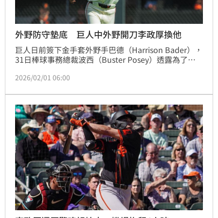
外野防守墊底 巨人中外野開刀李政厚換他
巨人日前簽下金手套外野手巴德（Harrison Bader），
31日棒球事務總裁波西（Buster Posey）透露為了配
合巴德加入，新賽季韓籍球星李政厚將會離開熟習的中
2026/02/01 06:00
外野，挑戰在大聯盟一場都沒有守過的右外野，希望能
就此解決團隊防守不佳的問題。