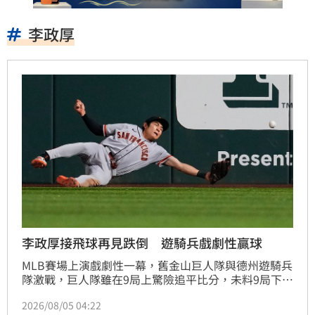
李政厚
李政厚接飛球再見跌倒 遊騎兵戲劇性贏球
MLB賽場上演戲劇性一幕，舊金山巨人隊與德州遊騎兵
隊激戰，巨人隊雖在9局上驚險追平比分，未料9局下半
卻因外野手李政厚意外跌倒，導致遊騎兵擊出再見安
2026/08/05 04:22
打，最終以5比4飲恨落敗。此役遊騎兵打者杜倫表現亮