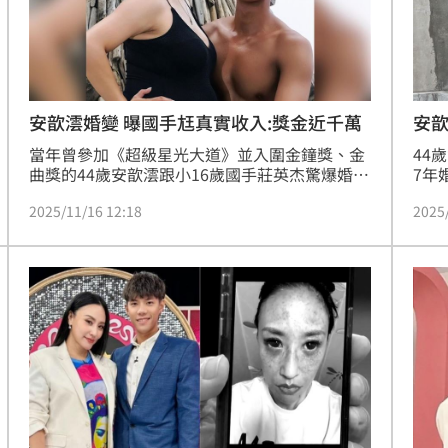
安
安歆澐婚變 曝國手尪真實收入:獎金近千萬
44
當年曾參加《超級星光大道》並入圍金鐘獎、金
7年
曲獎的44歲安歆澐跟小16歲國手莊英杰驚爆婚
也痛
變，2人7年婚姻亮紅燈，目前正在打離婚官司，
2025
2025/11/16 12:18
暴的
安歆澐上節目揭露莊英杰月收，透露其實跟藝人
悸，
差不多，偏向不穩定。