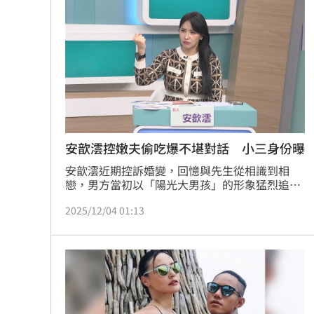
安歆澐控嫩夫偷吃爆不堪對話 小三身份曝
安歆澐近期控訴婚變，回憶與先生從相識到相
戀，男方當初以「陽光大男孩」的形象猛烈追
求，並以「愛情不分年齡」打動她，然而這場婚
2025/12/04 01:13
姻卻開始產生裂痕。