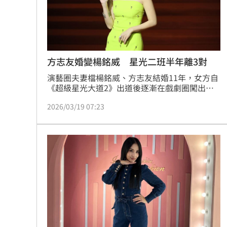
罕病博士彭士齊 輪椅上的生命覺醒！
11
酷澎「爸氣父親節」國際官方品牌齊聚
方志友婚變楊銘威 星光二班半年離3對
演藝圈夫妻檔楊銘威、方志友結婚11年，女方自
《超級星光大道2》出道後逐漸在戲劇圈闖出成
績，首次入圍金馬獎就以《本日公休》成功拿下
2026/03/19 07:23
最佳女配角獎項，如今卻傳出婚姻生變，爆出疑
似已各自尋求法律諮詢，傾向以協議方式結束婚
姻。值得一提的是，加上方志友，《超級星光大
道2》近半年來已有3對離婚，堪比魔咒。