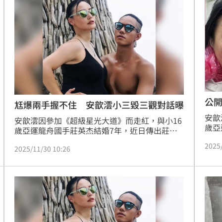
公
尪爆兩手握不住 安歆澐小三毀三觀對話曝
安歆
安歆澐因參加《超級星光大道》而走紅，與小16
歲亞
歲亞運龍舟國手莊英杰結婚7年，近日傳出莊英
杰劈
杰劈腿她的人妻朋友，安歆澐昨在節目上揭露與
2025
動手
2025/11/30 10:26
小三對話的場面，火爆對話全曝光了。
司。
露當
管也
自殺