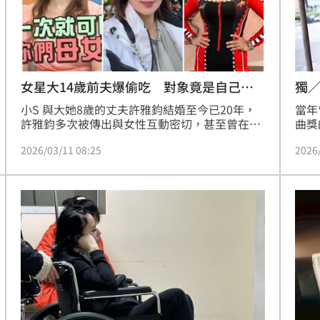
:00
11:00
獨
女星大14歲前夫爆偷吃 對象竟是自己母
親
當年
小S 與大她8歲的丈夫許雅鈞結婚至今已20年，
曲獎
許雅鈞多次被傳出與女性互動密切，甚至曾在網
婚變
路上流傳他在上海疑似有私生子。面對外界質
2026
2026/03/11 08:25
刀砍
疑，小S多次公開力挺丈夫，態度一貫堅定，甚
正在
至曾在節目中語出驚人表示「肉體出軌還好」，
東過
展現她對婚姻關係的看法，也讓外界對她的包容
便是
態度議論紛紛。