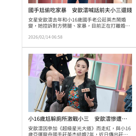
國手尪偷吃家暴 安歆澐喊話前夫小三還錢
女星安歆澐去年和小16歲國手老公莊英杰鬧婚
變，她控訴對方劈腿、家暴，目前正在打離婚官
司，今（14日）是她生日，她也在社群喊話對
2026/02/14 06:58
方，「先把欠孩子的錢還清，再去談你們的戀
愛？」
小16歲尪躲廁所激戰小三 安歆澐慘遭家
暴
安歆澐因參加《超級星光大道》而走紅，與小16
歲亞運龍舟國手莊英杰結婚7年，近日傳出莊英