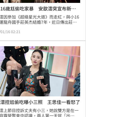
16歲尪偷吃家暴 安歆澐突宣布新動
澐因參加《超級星光大道》而走紅，與小16
運龍舟國手莊英杰結婚7年，近日傳出莊英
腿她的人妻朋友，甚至曾拿菜刀砍冰箱，還
/01/16 02:21
勒暈她，兩人從此分居，目前正在打離婚官
如今她擔綱演出女主角的舞台劇《VALO 二
-島嶼》即將正式上演。蔡維歆
歆澐控尪偷吃曝小三照 王思佳一看怒了
澐上節目控訴丈夫有小三，她說雙方是在一
庭露營聚會中認識，兩人第一天就「出