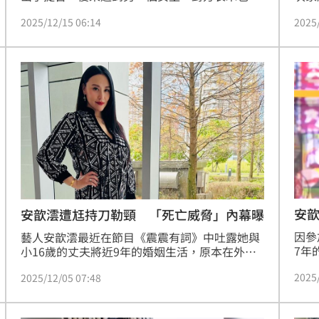
跟薔薔口中那位恐怖情人交往過，表示薔薔很勇
事」
2025/12/15 06:14
2025
敢居然敢去告那位恐怖情人，而薔薔也透露該恐
為詭
怖情人最終下場。
知道
某天
突然
間心
辣情
安
安歆澐遭尪持刀勒頸 「死亡威脅」內幕曝
因參
藝人安歆澐最近在節目《震震有詞》中吐露她與
7年
小16歲的丈夫將近9年的婚姻生活，原本在外人
來自
眼中和樂融洽的關係，卻因為丈夫的出軌行為而
2025
2025/12/05 07:48
件事
分崩離析，丈夫不僅多次酒後家暴她，最驚險的
一次是丈夫用美工刀恐嚇威脅，甚至被鎖喉，險
些丟了性命。