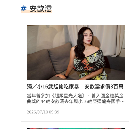
連戰二媳動怒點名財政部 開轟：不負
安歆澐
比加工食品毒！它害人愈吃愈餓、生一
原民抗議傅崐萁被架走 4小黨要求究責
攝影爆跳槽李多慧！Joeman憂建文離
專家：「這裡」有機會單獨發白海豚陸
印度男來台觀光又偷又騙…把全聯當提
白海豚暴風侵襲率北北基破4成！1縣市6
獨／小16歲尪偷吃家暴 安歆澐求償3百萬
當年曾參加《超級星光大道》、曾入圍金鐘獎金
來台搭北捷偷卡盜刷！港男撈百萬準備
曲獎的44歲安歆澐去年與小16歲亞運龍舟國手莊
英杰結婚7年，近日傳出莊英杰劈腿她的人妻朋
東發號遭出征！蔣萬安：麵線油飯我都
2026/07/10 09:39
友，甚至曾拿菜刀砍冰箱，還動手勒暈她，兩人
從此分居，目前正在打離婚官司。她出面接受
傳陸客在港投保收益需繳稅 保險股衝
《三立新聞網》專訪透露接下來8月要再出庭第3