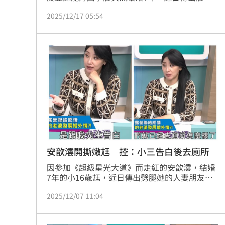
杰劈腿她的人妻朋友，甚至曾拿菜刀砍冰箱，還
2025/12/17 05:54
動手勒暈她，兩人從此分居，目前正在打離婚官
司。近來她主動公開撞破老公偷吃的完整始末，
透露一次看似親子同樂的多家庭露營行程期間，
老公竟然與對方在廁所偷吃亂搞。
安歆澐開撕嫩尪 控：小三告白後去廁所
因參加《超級星光大道》而走紅的安歆澐，結婚
7年的小16歲尪，近日傳出劈腿她的人妻朋友，
她上節目透露曾經在深夜不小心看到小三傳來的
2025/12/07 11:04
親密照，而且誇張的是小三前一天還來她家，讓
她難以置信遭朋友背叛。