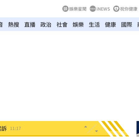
娛樂星聞
iNEWS
祝你健康
音
熱搜
直播
政治
社會
娛樂
生活
健康
國際
瞞
11:21
11:21
世
11:20
瘋了
11:19
轉運
11:19
起訴
11:17