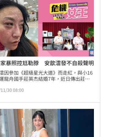
開家暴照控尪勒脖 安歆澐發不自殺聲明
澐因參加《超級星光大道》而走紅，與小16
運龍舟國手莊英杰結婚7年，近日傳出莊英
腿她的人妻朋友，甚至曾拿菜刀砍冰箱，還
/11/30 08:00
勒暈她，兩人從此分居，目前正在打離婚官
安歆澐事後上節目公布被家暴的驗傷照，透
時腦部嚴重缺氧，導致眼結膜出血、臉部血
大爆裂，至今還有後遺症。如今她也發布不
聲明了。蔡維歆