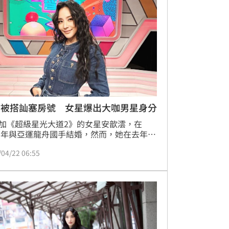
昨照常錄影主持，來賓之一的安歆澐受訪也
她現場狀況。蔡維歆
店被搭訕塞房號 女星爆出大咖男星身分
加《超級星光大道2》的女星安歆澐，在
19年與亞運龍舟國手結婚，然而，她在去年控
方家暴、出軌，也承認正在打離婚官司。近
/04/22 06:55
上薔薔節目《薔栗膠》，大爆年輕時靠著美
在夜店走跳「從來沒有花過錢」，還因為容
眾，被大咖港星塞紙條，約去飯店續攤，現
爆出對方真實身分。蔡維歆