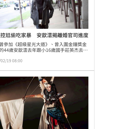
／控尪偷吃家暴 安歆澐揭離婚官司進度
曾參加《超級星光大道》、曾入圍金鐘獎金
的44歲安歆澐去年跟小16歲國手莊英杰去年
，對方不但劈腿她的人妻好友，甚至曾拿菜
/02/19 08:00
冰箱，還動手勒暈她，兩人從此分居，目前
打離婚官司。如今農曆年她打算帶家人去台
節，之後再回嘉義老家阿里山，新年新希望
期待可以趕快恢單。蔡維歆