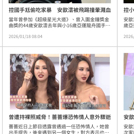
控國手尪偷吃家暴 安歆澐被飛踢撞暈濺血
控小
向
當年曾參加《超級星光大道》、曾入圍金鐘獎金
安歆
曲獎的44歲安歆澐去年與小16歲亞運龍舟國手莊
歲亞
英杰結婚7年，近日傳出莊英杰劈腿她的人妻朋
杰劈
2026/01/18 08:04
2026
友，甚至曾拿菜刀砍冰箱，還動手勒暈她，兩人
動手
從此分居，目前正在打離婚官司。如今她擔綱演
司。
出女主角的舞鈴劇場《VALO 二部曲-島嶼》舞台
部曲
劇全台巡迴演出，已於昨天下午在桃園展演中心
1/17-1/18如火如茶正式登場。蔡維歆
曾遭持裸照威脅！薔薔爆恐怖情人意外驟逝
安
薔薔近日上節目透露曾遇過一任恐怖情人，她曾
安歆
出手提告，後來遇到另一個女生，對方表示也曾
次家