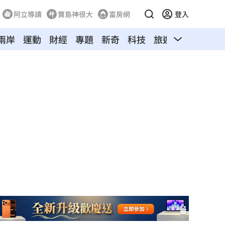
阿立導讀
寶島神很大
富房網
登入
兩岸
運動
財經
專題
新奇
科技
旅遊
汽車
寵物