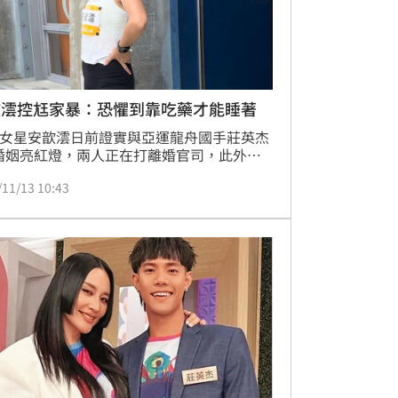
歆澐控尪家暴：恐懼到靠吃藥才能睡著
歲女星安歆澐日前證實與亞運龍舟國手莊英杰
婚姻亮紅燈，兩人正在打離婚官司，此外她
訴老公偷吃人妻朋友，並在節目中公布被家
/11/13 10:43
驗傷照，恐怖經歷至今仍讓安歆澐心有餘
坦言需要靠吃藥才能入睡。蔡佩伶報導