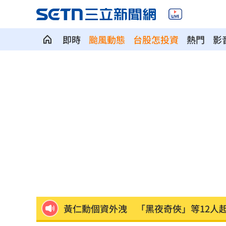
即時
颱風動態
台股怎投資
熱門
影
稱中聯未參與下架會議挨批 衛福部:無欺
記憶體族群狂歡 它告終連4亮紅燈漲停
鋼鐵爸悲慟回憶300天！父母愛犬摯友過
《玫瑰瞳鈴眼》隔27年突翻紅 老粉全
長榮航12/1直飛印度德里 放眼商務與
黃仁勳個資外洩 「黑夜奇俠」等12人