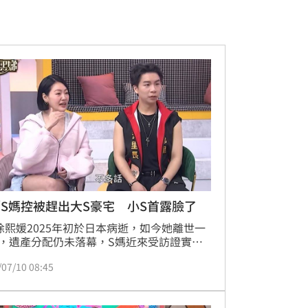
S媽控被趕出大S豪宅 小S首露臉了
徐熙媛2025年初於日本病逝，如今她離世一
，遺產分配仍未落幕，S媽近來受訪證實被
逼到必須搬離大S生前給她的「國家藝術
/07/10 08:45
豪宅，原因是她並非女兒遺產順位繼承者，
出大S生前曾拿該豪宅增貸1.1億借汪小菲，
S媽若無力支付房貸，該豪宅恐被法拍。而