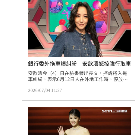
次，希望今年底可以順利恢單。蔡維歆
Google傳說級工程師離職！股價應聲暴
巴紐要關台灣駐處！專家：擴大對中合
白海豚「這時」最靠近台灣！今起天氣
昆億生物登創櫃板 靠黑水虻變黃金
10:
台灣彩券開獎直播中
20:31
銀行委外拖車爆糾紛 安歆澐怒控強行取車
安歆澐今（4）日在臉書發出長文，控訴捲入拖
LIVE三立+24小時直播
15:27
車糾紛，表示6月12日人在外地工作時，停放在
自家私人停車位的車輛，遭一名自稱受銀行委託
三立iNEWS新聞台線上直播
18:00
2026/07/04 11:27
的拖車公司人員開走，保母因上前阻止受傷送
醫。更令她無法接受的是，事隔20天領回車輛
後，不僅車身新增刮傷、封條遭撕毀，送回原廠
市場到酒場料理！可果美蕃茄醬創無限
檢查還發現後差速器本體受損，讓她決定透過法
律程序討回公道。蔡維歆
父親節送會拉筋的按摩椅 爸爸「筋歡喜
油品食安事件引關注 挑選保健食品要注