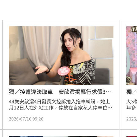
責任
11:15
堆病
11:14
11:10
職發聲
11:08
警
11:08
款機
11:06
0％
11:04
獨／控遭違法取車 安歆澐揭惡行求償30
獨／
萬
44歲安歆澐4日發長文控訴捲入拖車糾紛，她上
大S
買房
11:04
月12日人在外地工作，停放在自家私人停車位的
年多
車輛遭一名自稱受銀行委託的拖車公司人員開
法律
喜歡
11:02
2026/07/10 09:20
2026
走，保母還因此受傷送醫。扯的是她事隔20天領
館」
回車輛後，不僅車身新增刮傷、封條遭撕毀，送
更傳
擊
11:02
回原廠檢查還發現後差速器本體受損。如今她出
因此