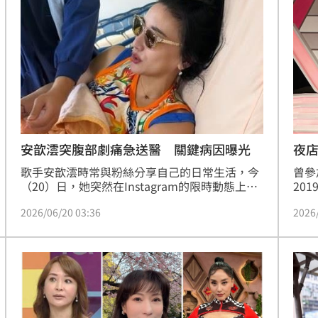
面接受《三立新聞網》專訪還原整起事件，表示
小S
跌4%
將提告對方強制罪、搶劫傷害罪、精神損失還有
透露
11:01
車輛財損的民事賠償並索賠30萬元。蔡維歆
作
10:58
變了
10:57
53
安歆澐突腹部劇痛急送醫 關鍵病因曝光
夜
歌手安歆澐時常與粉絲分享自己的日常生活，今
曾參
（20）日，她突然在Instagram的限時動態上傳
20
一張自己躺在病床上，看起來非常虛弱的照片，
訴男
2026/06/20 03:36
2026
並配文表示：「工作到一半肚子劇烈疼痛，跑去
日她
急診先打止痛針再回來彩排。」讓不少粉絲相當
色，
擔心她的健康狀況。林品妤
貌出
可能
12:00
場更
」
18:00
意
13:00