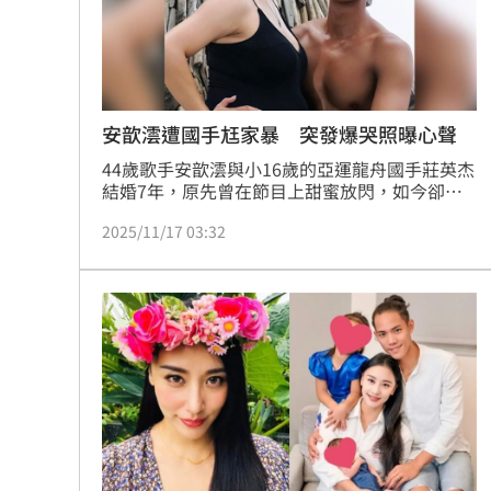
安歆澐遭國手尪家暴 突發爆哭照曝心聲
44歲歌手安歆澐與小16歲的亞運龍舟國手莊英杰
結婚7年，原先曾在節目上甜蜜放閃，如今卻陷
入外遇與家暴風暴。安歆澐16日在社群貼出自己
2025/11/17 03:32
在車上哭到失控的照片，表示當天像往常一樣開
車去工作時聽著歌手璽恩的敬拜歌曲，情緒突然
決堤，只能把車停在路邊禱告。