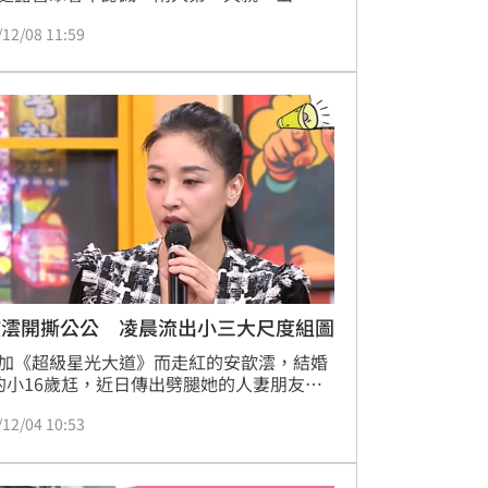
，她卻完全蒙在鼓裡，起初她只覺得丈夫行
/12/08 11:59
異，會特地去探某位朋友的班，甚至「提前
」小三車子出沒地點，讓她警鈴大響。直到
半夜，她拿丈夫的手機看孩子照片時，螢幕
跳出小三的曖昧訊息：「你在幹嘛？」她瞬
碎，點開對話一看，才發現兩人不僅互傳火
話，還一起挑情趣內衣！
歆澐開撕公公 凌晨流出小三大尺度組圖
加《超級星光大道》而走紅的安歆澐，結婚
的小16歲尪，近日傳出劈腿她的人妻朋友，
鄒族的安歆澐先前上節目說，她有公公講這
/12/04 10:53
，沒想到經過不少對質，居然遭公公罵。