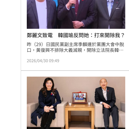
台彩父親節推新刮刮樂千萬頭獎超「爸
「拍片人的多重宇宙」職涯論壇9/12登
鄭麗文致電 韓國瑜反問她：打來開除我？
8國球員齊聚高雄 Formosa 7s掀足球
昨（29）日國民黨副主席季麟連於黨團大會中脫
理想混蛋號召粉絲跨海追星吃美食！
口，黃復興不排除大義滅親，開除立法院長韓國
18:
瑜黨籍，言論一出令各界譁然，國民黨大咖之間
2026/04/30 09:49
的互動與矛盾，也格外受到檢視。季麟連1席話
後，傳出黨主席鄭麗文為了滅火，曾致電給韓國
瑜，韓則笑回「打來是要開除我？」