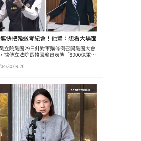
麟連快把韓送考紀會！他驚：想看大場面
黨立院黨團29日針對軍購條例召開黨團大會
，據傳立法院長韓國瑜曾表態「8000億軍
。國民黨副主席季麟連表示，他相信韓國瑜
/04/30 09:20
做出賣黨求榮的事，若真有這種事，黃復興
開除韓國瑜黨籍，此話一出，引發黨內嘩
對此，台灣青年世代共好協會理事長張育萌
示，掀開國民黨內鬥兩大陣營，「超想看國
內鬥內行的大場面。」