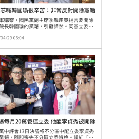
巧芯喊韓國瑜很辛苦：非常反對開除黨籍
軍購案，國民黨副主席季麟連竟揚言要開除
院長韓國瑜的黨籍，引發譁然。同黨立委徐
今（29）日說，韓國瑜協商相當辛苦，她非
/04/29 05:04
對開除黨籍相關言論。
爆每月20萬養這立委 他酸李貞秀被開除
黨中評會13日決議將不分區中配立委李貞秀
黨籍，隨即喪失不分區立委資格。網紅「四