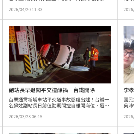
申請假處分，凍結民眾黨對她做出的處分。根據
叉貓
2026/04/20 11:33
2026
了解，台北地院確實已於17日收案，為定暫時狀
「柯
態處分，結果將由法官於近日作出裁定。
論。
秀提
惠也
李
副站長早退闖平交道釀禍 台鐵開除
國民
苗栗通霄新埔車站平交道事故懲處出爐！台鐵一
吳沛
名蘇姓副站長日前值勤期間擅自離開崗位，還違
檢舉
規駕車闖越平交道，導致貨運列車撞上車尾，影
2026
2026/03/23 06:15
黨台
響多班列車行車秩序。台鐵今（23）日說明，經
遭檢
專案考成委員會決議，該員記兩大過並予以免
志」
職，後續也將面臨損失求償。