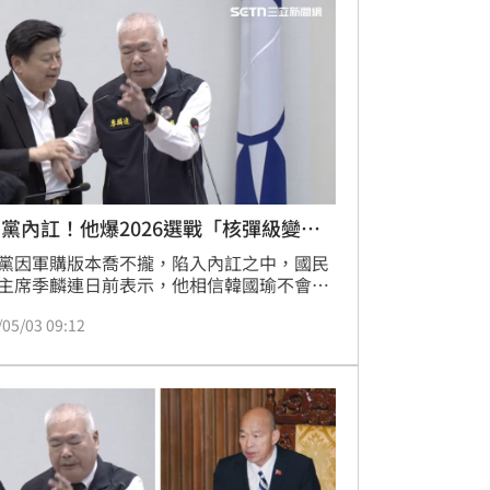
是在巨大壓力下被迫剃髮，瞬間引發日本演
與粉絲熱議。
黨內訌！他爆2026選戰「核彈級變
」
黨因軍購版本喬不攏，陷入內訌之中，國民
主席季麟連日前表示，他相信韓國瑜不會做
黨求榮的事，若真有這種事，黃復興建請開
/05/03 09:12
國瑜黨籍，此話一出，引發嘩然。文化大學
系教授鈕則勳指出，國民黨如果不快速出現
方案，認為絕對將衝擊國民黨2026年底選舉
的變數。