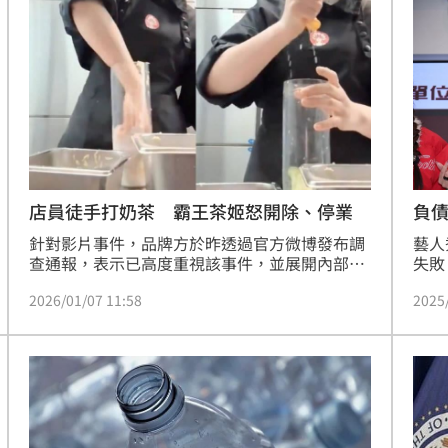
提供
定傷
負
店員徒手打奶茶 霸王茶姬怒開除、停業
藝人
針對影片事件，品牌方於昨透過官方微博發布調
失敗
查通報，表示已高度重視該事件，並展開內部調
剩下
查。經查，涉事店員為福建漳州龍文寶龍廣場門
2025
2026/01/07 11:58
債。
市人員，該門市已自即日起無限期停業，待完成
的港
整改並通過嚴格驗收後才可復業。
婆林
藝術
了。