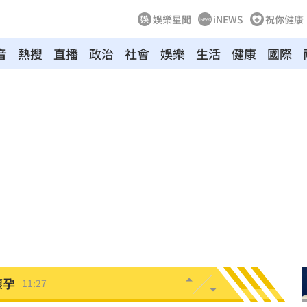
娛樂星聞
iNEWS
祝你健康
音
熱搜
直播
政治
社會
娛樂
生活
健康
國際
35
內幕
11:31
懷孕
11:27
11:20