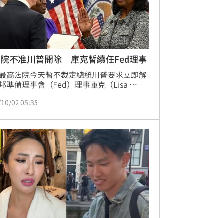
院不准川普開除 庫克暫續任Fed理事
最高法院今天暫不裁定總統川普要求立即解
邦準備理事會（Fed）理事庫克（Lisa 
ok）職務的請求，使她得以暫時留任，案件
/10/02 05:35
明年初審理。