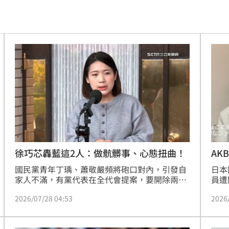
吊
11:18
離世
11:15
況曝
11:12
家」
11:12
做
11:11
驚喜
11:11
11:10
徐巧芯轟藍這2人：做骯髒事、心態扭曲！
AK
冤
國民黨青年丁瑀、蕭敬嚴頻將砲口對內，引發自
日本
開轟
11:08
家人不滿，有黨代表在全代會提案，要開除兩人
員遭
黨籍。國民黨立委徐巧芯27日表示，這兩人就是
DH
駕
11:07
2026/07/28 04:53
2026
打著藍旗反藍旗，利用國民黨的名號，去做骯
面談
髒、抹黑的事，心態非常扭曲，既然現在有人提
公司
和
11:06
案，就要盡快去做，否則自己人還要被羞辱多
隨即