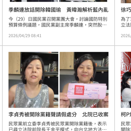
季麟連放話開除韓國瑜 黃暐瀚解析藍內亂
徐
今（29）日國民黨召開黨團大會，討論國防特別
為了
預算條例議題，國民黨副主席季麟連，突然脫口
立法
不排除大義滅親，開除立法院長韓國瑜黨籍，言
巧芯
2026/04/29 08:41
2026
論讓各界譁然。資深媒體人黃暐瀚就分析，軍購
常反
議題在藍營內部的矛盾，若依照這樣的說法，不
只是韓國瑜，台中市長盧秀燕、前主席朱立倫等
一干人，或許也該被開除。
李貞秀被開除黨籍聲請假處分 北院已收案
柯P
民眾黨前立委李貞秀被民眾黨開除黨籍後，表示
民眾
已尋立法院前院長王金平模式，向台北地方法院
開除