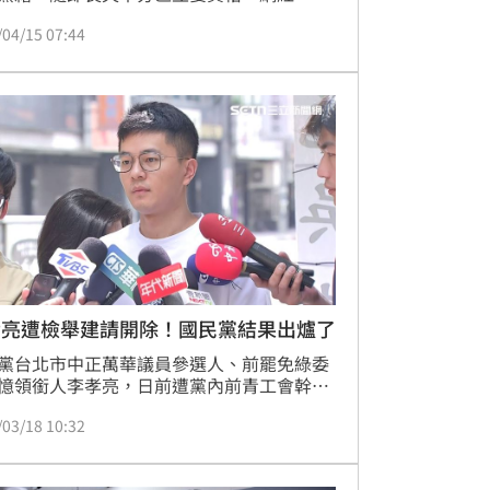
」劉宇爆料，民眾黨陳琬惠卸任立委後，
/04/15 07:44
文哲每個月用20萬養著她」，引起網友議
前民眾黨中央委員、名嘴張益贍開酸，李貞
同樣要求就要被開除，民眾黨要不要把陳琬
送中評會？
孝亮遭檢舉建請開除！國民黨結果出爐了
黨台北市中正萬華議員參選人、前罷免綠委
憶領銜人李孝亮，日前遭黨內前青工會幹部
於罷免期間嚴重損害黨的形象。對此，國民
/03/18 10:32
北市黨部於昨召開紀律委員會，針對李孝亮
舉「損害黨之聲譽」、「惡意攻擊黨內同
、「違反政治倫理」，考紀委員認為，「以