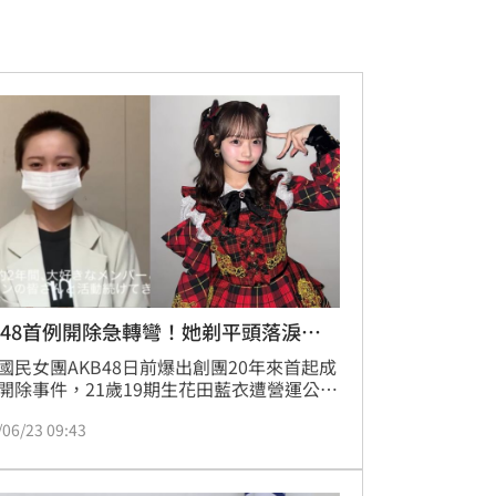
B48首例開除急轉彎！她剃平頭落淚喊
國民女團AKB48日前爆出創團20年來首起成
開除事件，21歲19期生花田藍衣遭營運公司
株式會社指控私下接觸特定粉絲、多次拒絕
/06/23 09:43
溝通，最終被解除合約。然而事件就在DN
發布聲明後迅速出現戲劇性轉變，花田藍衣
公開影片親自回應，更頂著平頭現身，控訴