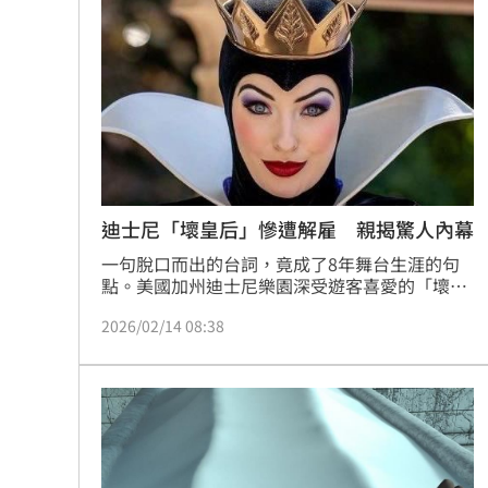
迪士尼「壞皇后」慘遭解雇 親揭驚人內幕
一句脫口而出的台詞，竟成了8年舞台生涯的句
點。美國加州迪士尼樂園深受遊客喜愛的「壞皇
后」扮演者莎賓娜・馮・B（Sabrina Von 
2026/02/14 08:38
B.），近日在受訪時首度揭露離開迪士尼的內
情。她坦言，自己因一句話違反公司規範，最終
遭到解雇。陳宣如