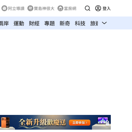
阿立導讀
寶島神很大
富房網
登入
兩岸
運動
財經
專題
新奇
科技
旅遊
汽車
寵物