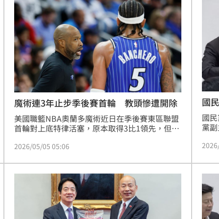
久？
自己
舌頭
藝圈
11:05
心
11:04
徵選
11:00
11:00
辦
國民
11:00
魔術連3年止步季後賽首輪 教頭慘遭開除
數
國民
美國職籃NBA奧蘭多魔術近日在季後賽東區聯盟
分曝
10:59
黨副
首輪對上底特律活塞，原本取得3比1領先，但之
出賣
後吞下3連敗而被淘汰，連續3年止步季後賽首
2026
除韓
2026/05/05 05:06
輪，魔術球團今天便開除了總教練莫茲里。
廣告
解決
最大
成形
12:00