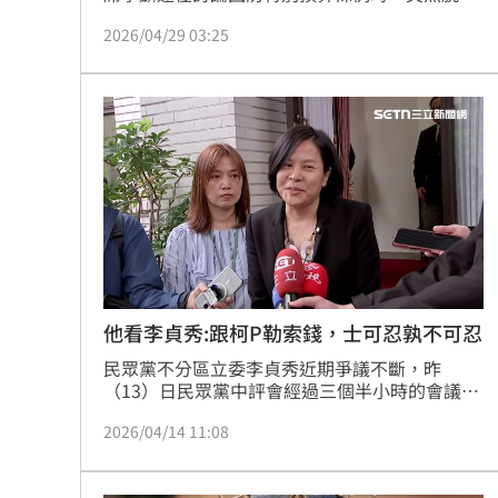
「打死我，我都不會相信韓國瑜會做出賣黨求榮
2026/04/29 03:25
的事！如有這樣，黃復興必然挺身而出大義滅
親，建請開除韓國瑜黨籍」，引發軒然大波。針
對這樣的說法，與韓國瑜關係友好的台中市副市
長鄭照新就開砲，呼籲季麟連道歉，否則不用說
自己代表國民黨。
他看李貞秀:跟柯P勒索錢，士可忍孰不可忍
民眾黨不分區立委李貞秀近期爭議不斷，昨
（13）日民眾黨中評會經過三個半小時的會議討
論，七位中評委一致決議，依台灣民眾黨《紀律
2026/04/14 11:08
評議裁決準則》第三十二條、第三十六條，予以
開除黨籍處分，即日起生效。對此，政治評論員
吳崑玉也笑喊「終於」。