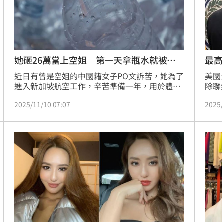
最高
她砸26萬當上空姐 第一天拿瓶水就被開
除
美國
近日有曾是空姐的中國籍女子PO文訴苦，她為了
除聯
進入新加坡航空工作，辛苦準備一年，用於體
Co
檢、房租、辦簽證等花費共約6萬人民幣（約新
2025
2025/11/10 07:07
預計
台幣26萬元），上班第一天住進公司準備的飯
店，看到貴賓區有水便拿了幾瓶，隔天便因「違
反公司規定」被開除，沒有任何商談空間，讓她
控訴公司冷漠。新加坡航空則回應「不會就任何
涉及在職、離職員工的機密事宜做回應」。