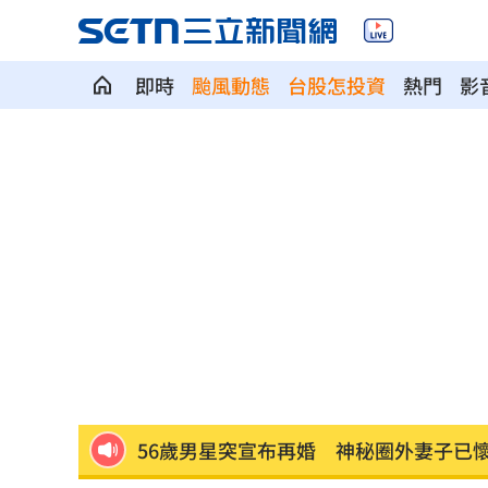
即時
颱風動態
台股怎投資
熱門
影
白海豚甩雨彈！週末炸大雨區域曝光
11:
獨／姜厚任新歡爆黑歷史 楊光友怒揭
56歲男星突宣布再婚 神秘圈外妻子已
綠5戰將推父親節影音 他遭賴清德吐槽