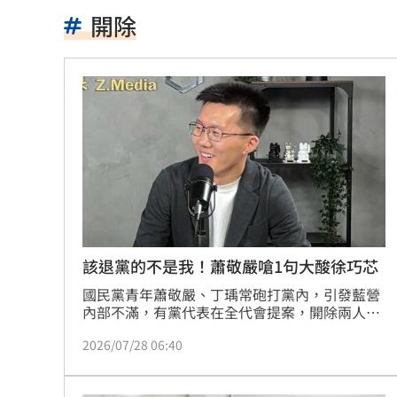
快移車！新北高灘地「這時間」強制拖
開除
奉獻醫學研究逾40年！林慶順教授不幸
捲校園霸凌爭議 知名韓星海外發展近
鄭麗文脫口稱「台灣從來也不是一個國
身價千億照買250元麻糬 富太包包自己
獨／河北彩花快閃文博會！狂掃潮玩曝
小吃部討債逼拍裸照！恐怖主嫌下場曝
該退黨的不是我！蕭敬嚴嗆1句大酸徐巧芯
獨／曹雨婷挨轟失職 昔理事長楊光友
國民黨青年蕭敬嚴、丁瑀常砲打黨內，引發藍營
內部不滿，有黨代表在全代會提案，開除兩人黨
籍；國民黨立委徐巧芯則批評，兩人刻意傷害自
酒測0.7、毒品快篩陽性 警查獲酒毒雙
2026/07/28 06:40
家人，就是打著藍旗反藍旗。蕭敬嚴今（28）日
說，「該退出的不是我，而是某些人」；他也質
韓足協爆性招待外籍裁判！7場比賽5勝2
疑，徐巧芯難道是黨內碰不得的女神？