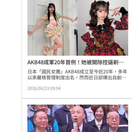
本土女星遭經紀人侵犯 他反嗆：沒伸
他沒異狀卻動脈硬化！醫示警：8類人小
獨／身高173！排球女神十一挑戰mini
明知疫苗採購難！沈伯洋嗆蔣萬安造謠
全國首創「高溫微型保險」 台南7月試
AKB48成軍20年首例！她被開除控逼剃光
頭
日本「國民女團」AKB48成立至今近20年，多年
擋暴衝特斯拉「救很多人」賓士車主身
以來嚴格管理制度出名，然而近日卻爆出自創團
以來首起正式開除成員事件。AKB48營運公司
台灣彩券開獎直播中
20:31
2026/06/23 09:04
DH株式會社今(23日) 發布聲明，宣布解除21歲
19期正式升成員花田藍衣的專屬合約，原因涉及
多次私下接觸特定粉絲、拒絕配合公司調查與溝
LIVE三立+24小時直播
15:27
通，雙方關係最終徹底決裂。
三立iNEWS新聞台線上直播
18:00
商場戰國來臨 台中「頂奢大道」逐漸