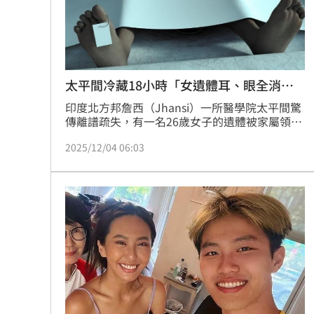
太平間冷藏18小時「女遺體耳、眼全消
失」
印度北方邦詹西（Jhansi）一所醫學院太平間驚
傳離譜疏失，有一名26歲女子的遺體被家屬領出
準備驗屍時，竟發現她的眼球和耳朵被啃食過，
2025/12/04 06:03
有部分已經消失，甚至還有蟑螂在屍體上亂竄，
令家屬看了憤怒又難過。事發後，有3名員工已
遭開除，整起事件仍在調查中。