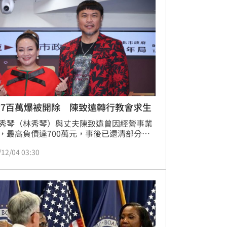
資料無法確認其對本黨形象及其他事項有確
害，不予懲處」。
債7百萬爆被開除 陳致遠轉行教會求生
秀琴（林秀琴）與丈夫陳致遠曾因經營事業
，最高負債達700萬元，事後已還清部分並
300萬元，並通過直播和通告收入逐步還
/12/04 03:30
去年底陳致遠被爆上班時「打假卡」遭投資
式飲茶店開除，但事後駁斥傳言。今他跟老
秀琴出席黃國倫、寇乃馨號召的「聖誕文化
嘉年華」記者會，被問到收入現況也回應
蔡維歆