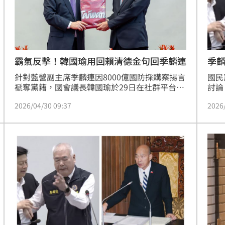
」氣
12:00
場！
10:30
季
霸氣反擊！韓國瑜用回賴清德金句回季麟連
熱潮
10:00
國民
針對藍營副主席季麟連因8000億國防採購案揚言
討論
褫奪黨籍，國會議長韓國瑜於29日在社群平台強
15
購」
勢發聲。韓發表五項「問心無愧」聲明，並重申
2026
2026/04/30 09:37
不會
「老牛自知夕陽晚，沉默無聲自奮蹄」的14字箴
建請
言，強調自己行事坦蕩，對國家、百姓及所屬陣
然。
營皆無虧欠。此舉被視為回擊黨內逼宮壓力，展
直表
現其不隨波逐流、盡忠職守的堅定立場。這場因
民黨
軍費案引爆的藍營內部路線之爭，後續黨中央如
何處置，已成為目前政壇高度關注的SEO熱搜焦
點。