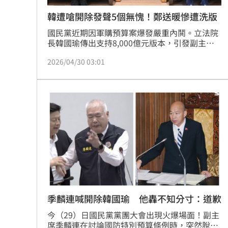
韓遭嗆開除發聲5個無愧！鄭送暖慘遭洗版
國民黨近期因軍購預算案爆發嚴重內鬨。立法院
長韓國瑜傳出支持8,000億元版本，引發副主席
季麟連揚言開除其黨籍。韓國瑜發表「5項無
2026/04/30 03:01
愧」聲明自清，雖獲黨主席鄭麗文留言聲援，卻
反遭基層支持者出征，質疑黨中央立場與民意脫
節。這場風暴從預算爭議延燒至黨內路線分歧，
甚至引發軍系元老不滿。藍營高層如何弭平內部
裂痕並在重大法案取得共識，將是未來觀察國民
黨危機處理能力的重要指標。
季麟連喊開除韓國瑜 他轟不知分寸：道歉
今（29）日國民黨黨團大會出現火爆場面！副主
席季麟連在討論國防特別預算條例時，突然脫口