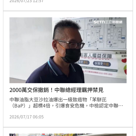
2026/07/23 12:57
述。為進一步釐清中聯公司發現原料、製程及產品異常
後的處置情形與責任，中檢於昨（22）日由主任檢察官
洪國朝率隊發動第二波搜索，帶回陳姓廠長等3名被告
及9名證人。複訊後認定廠長涉犯《食品安全衛生管理
法》且有滅證、勾串之虞，向法院聲請羈押禁見； 上
午召開羈押庭，
2000萬交保撤銷！中聯總經理羈押禁見
中聯油脂大豆沙拉油爆出一級致癌物「苯駢芘
（BaP）」超標4倍，引爆食安危機，中檢認定中聯總
經理余凌冲違反食安法等重罪，向法院聲押禁見，遭台
2026/07/17 06:05
中地院裁定2000萬交保。中檢火速提抗告，獲台中高
分院撤銷原交保裁定。今日（17日）下午，台中地院重
開羈押庭，當庭裁定余凌冲羈押禁見。