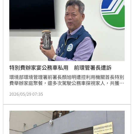
特別費辦家宴公務車私用 前環管署長遭訴
環境部環境管理署前署長顏旭明遭控利用機關首長特別
費舉辦家庭聚餐，還多次駕駛公務車探視家人，共獲1
萬餘元不法利益；案經中檢偵辦，日前依貪污等罪嫌將
2026/05/29 07:35
他起訴。