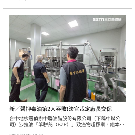
隨即遭市刑大拘提搜索移送法辦。台中地方法院近日審
結，依《刑法》恐嚇危害安全罪將黃男判處有期徒刑5
月，得易科罰金，犯案手機沒收。
新／聲押毒油第2人吞敗!法官裁定廠長交保
台中地檢署偵辦中聯油脂股份有限公司（下稱中聯公
司）沙拉油「苯駢芘（BaP）」致癌物超標案，繼本月
9日發動首波搜索後，持續勾稽扣案資料與相關人員供