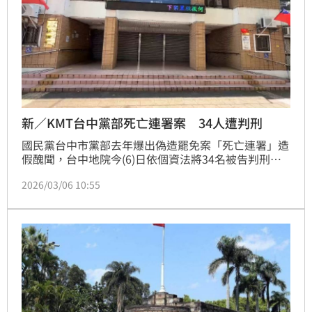
新／KMT台中黨部死亡連署案 34人遭判刑
國民黨台中市黨部去年爆出偽造罷免案「死亡連署」造
假醜聞，台中地院今(6)日依個資法將34名被告判刑，
其中，總幹事康龍涉2罪被判1年8月與3月徒刑，書記
2026/03/06 10:55
長陳劍鋒2罪被判處1年6月與3月徒刑，2人均褫奪公權
2年，緩刑5年。其餘被告僅有第10區黨部副執行長周
岳平、第4組總幹事買志勇各判9月與1年徒刑，均未獲
緩刑。