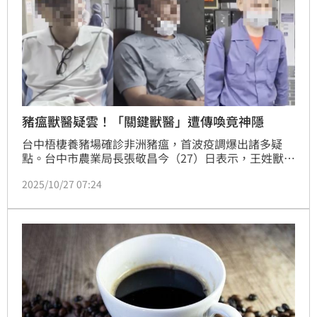
豬瘟獸醫疑雲！「關鍵獸醫」遭傳喚竟神隱
台中梧棲養豬場確診非洲豬瘟，首波疫調爆出諸多疑
點。台中市農業局長張敬昌今（27）日表示，王姓獸醫
佐、紀姓特約獸醫師均未到豬場，現場狀況報告為動保
2025/10/27 07:24
處獸醫師轉述，農業局說法一變再變讓外界看的「霧煞
煞」。據悉，農業局昨晚發函台中地檢署，協助通知疫
調「關鍵人物」王姓獸醫佐到案說明，檢方為釐清案
情，今日下午再次通知陳姓豬農父子、紀姓特約獸醫師
及動保處人員接受訊問，訊後4人均請回。