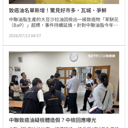
致癌油名單新增！驚見好市多、瓦城、爭鮮
中聯油脂生產的大豆沙拉油因檢出一級致癌物「苯駢芘
（BaP）」超標，事件持續延燒。針對中聯油脂今年4
月到6月生產的疑似問題油品，彰化縣衛生局查核下游
2026/07/13 04:57
業者，已完成76家業者查核並預防性下架，下游業者名
單新增連鎖餐飲品牌，包括鬍鬚張、瓦城與爭鮮、好市
多等。
中聯致癌油疑檢體造假？中檢回應曝光