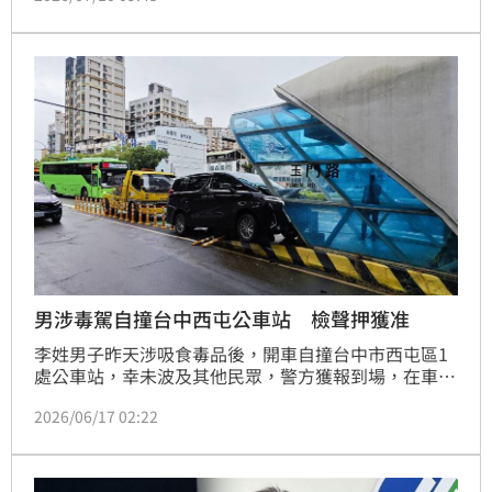
節，改以200萬元交保候傳。
男涉毒駕自撞台中西屯公車站 檢聲押獲准
李姓男子昨天涉吸食毒品後，開車自撞台中市西屯區1
處公車站，幸未波及其他民眾，警方獲報到場，在車內
查扣疑吸食過的毒品電子煙彈，李姓男子經檢方偵辦
2026/06/17 02:22
後，向法院聲押獲准。