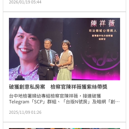
2026/01/19 05:44
再開準備程序庭，庭上34名遭起訴者再度全數認罪，並
表示願意與民進黨立委蔡其昌與何欣純調解。
破獲創意私房案 檢察官陳祥薇獲紫絲帶獎
台中地檢署婦幼專組檢察官陳祥薇，接連破獲
Telegram「SCP」群組、「台版N號房」及暗網「創意
私房」等案件，截至113年10月，累計起訴13名被告，
2025/11/09 01:26
今天獲衛生福利部頒紫絲帶獎肯定。