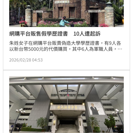
網購平台販售假學歷證書 10人遭起訴
朱姓女子在網購平台販賣偽造大學學歷證書，有9人各
以新台幣5000元的代價購買，其中6人為軍職人員，案
經台中地檢署偵辦後，依偽造文書等罪嫌，將朱女等10
2026/02/28 04:53
人起訴。