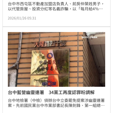
台中市西屯區不動產加盟店負責人、前房仲葉姓男子，
以代管房屋、投資分紅等名義詐騙，以「每月給4％利
息，1年可達48％，2年回本，8年可取回4倍本金」等
2026/01/26 05:31
話術誘騙投資人，6年內大量吸金高達23億827萬元。
去年9月一度潛逃出境，被檢方發布通緝，從泰國返台
即遭警方逮捕，聲押禁見獲准，今(26)日台中地檢署以
違反銀行法、詐欺、偽文、偽造有價證券等罪嫌起訴，
建請加重其刑，以昭懲儆，法院同時也裁定持續羈押禁
見。
台中藍營幽靈連署 34黨工再度認罪盼調解
台中地檢署（中檢）偵辦台中立委罷免提案涉幽靈連署
案，先前國民黨台中市黨部書記長陳劍鋒、第一組總幹
事伍康龍等34名黨工遭起訴後，台中地院今（19）日