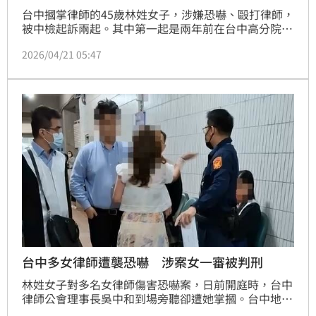
台中摑掌律師的45歲林姓女子，涉嫌恐嚇、毆打律師，
被中檢起訴兩起。其中第一起是兩年前在台中高分院，
林女怒罵、毆打女律師、向律師潑灑不明液體，經台中
2026/04/21 05:47
地院審理終結，今(21)日下午宣判，法官依傷害罪判刑
1年2月、恐嚇罪1年，可上訴。收押中的林女， 未到庭
聽宣判。
台中多女律師遭襲恐嚇 涉案女一審被判刑
林姓女子對多名女律師傷害恐嚇案，日前開庭時，台中
律師公會理事長吳中和到場旁聽卻遭她掌摑。台中地院
針對先前傷害、恐嚇律師案，今天一審分別判1年2月、