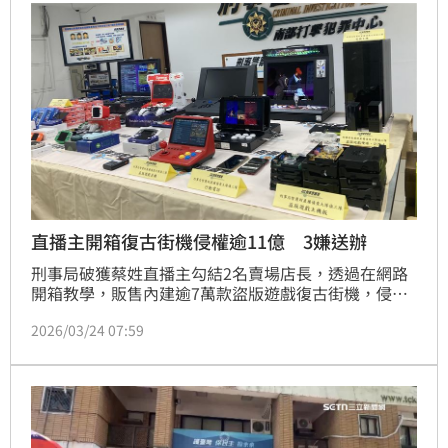
直播主開箱復古街機侵權逾11億 3嫌送辦
刑事局破獲蔡姓直播主勾結2名賣場店長，透過在網路
開箱教學，販售內建逾7萬款盜版遊戲復古街機，侵權
市值破11億元；刑事局將3嫌依違反著作權法等罪嫌，
2026/03/24 07:59
移送中檢偵辦。