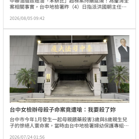
中聯油脂致癌油「苯駢芘」超標案持續延燒！為釐清全
案相關事實，台中地檢署昨（4）日指派洪國朝主任檢
察官率同郭逵、翁嘉隆、蔡欣翰等檢察官，指揮重案支
2026/08/05 09:42
援中心、台中市調處、台中市刑大、保四總隊及彰化憲
兵隊，跨單位兵分多路前往中聯、福壽、福懋、泰山等 
4 家知名油品公司發動大規模搜索。四大廠董座全部加
重保金後交保。
台中女檢辦母殺子命案竟遭嗆：我要殺了妳
台中市今年1月發生一起母親餵藥殺害3歲與8歲親生兒
子的慘絕人寰命案，當時由台中地檢署婦幼保護專組楊
姓檢察官指揮偵辦。不料，案發當天竟有一名黃姓男子
2026/07/24 01:56
在中檢官方臉書粉專留言喊著要「殺死楊XX檢察官」，