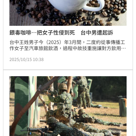
餵毒咖啡…把女子性侵到死 台中男遭起訴
台中王姓男子今（2025）年3月間，二度約從事傳播工
作女子至汽車旅館飲酒，過程中故技重施讓對方飲用毒
品咖啡包後性侵，更以滴管餵食毒咖啡，隔天發現女子
2025/10/15 10:38
身體冰冷通報送醫不治，中檢偵辦後依法起訴。