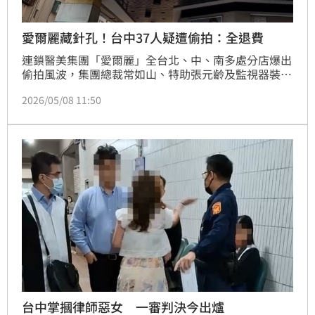
愛爾麗藏針孔！台中37人疑遭偷拍：全退費
連鎖醫美集團「愛爾麗」全台北、中、南多處分店爆出
偷拍風波，集團總裁常如山、特助張元齡及監視器裝設
工程謝金亨等3人，均遭羈押禁見。據了解，台中近日
2026/05/08 11:50
已有37名消費者懷疑自己遭偷拍，向消保官申訴要求愛
爾麗全額退費。
台中掌摑律師惡女 一審判決今出爐