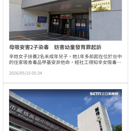
母吸安害2子染毒 妨害幼童發育罪起訴
辛姓女子扶養2名未成年兒子，她1年多前起在位於台中
的住家吸食毒品甲基安非他命，經社工得知辛女吸毒，
對2名少年採樣送驗後，均驗出毒品反應，中檢偵辦後
2026/05/15 05:34
依法將辛女起訴。