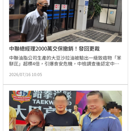
中聯總經理2000萬交保撤銷！發回更裁
中聯油脂公司生產的大豆沙拉油被驗出一級致癌物「苯
駢芘」超標4倍，引爆食安危機，中檢調查後認定中聯
總經理余凌冲涉有重嫌，向法院聲請羈押禁見，地院裁
2026/07/16 10:05
定余凌冲2000萬元交保。中檢則於13日送出抗告補充
理由書，台中高分院認定中檢抗告有理，於今日（16
日）撤銷原裁定，全案發回台中地院更裁。