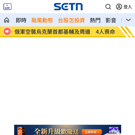
登入
即時
颱風動態
台股怎投資
熱門
影音
熱搜
人喪命
費仔確定成自由球員 下一步動向引人關
米蘭達
注
動