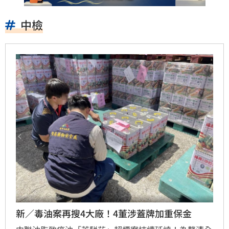
中檢
新／毒油案再搜4大廠！4董涉蓋牌加重保金