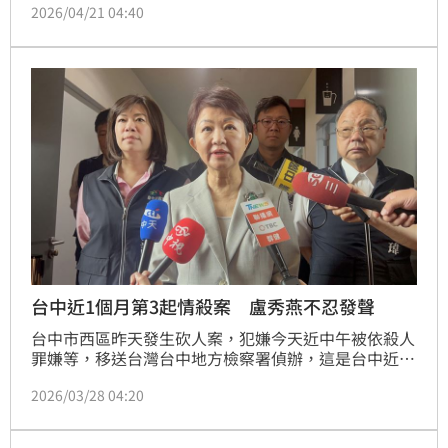
2026/04/21 04:40
1年徒刑，可上訴。
台中近1個月第3起情殺案 盧秀燕不忍發聲
台中市西區昨天發生砍人案，犯嫌今天近中午被依殺人
罪嫌等，移送台灣台中地方檢察署偵辦，這是台中近1
個月第3起情殺案；台中市長盧秀燕呼籲市民談感情須
2026/03/28 04:20
理性、重性平。