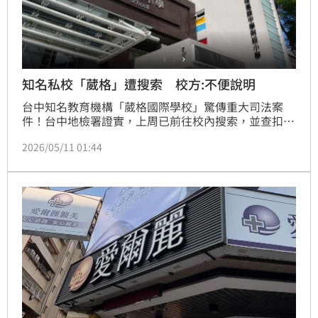
知名私校「葳格」遭搜索 校方:不便說明
台中知名教育機構「葳格國際學校」驚傳重大司法案
件！台中地檢署證實，上周已前往校內搜索，並查扣一
級主管手機。由於該校執行董事吳菀庭（金錢豹集團創
2026/05/11 01:44
辦人袁昶平之妻）涉嫌收受回扣、做假帳掏空校產，是
否與此有關？校方表示「不便回應」。