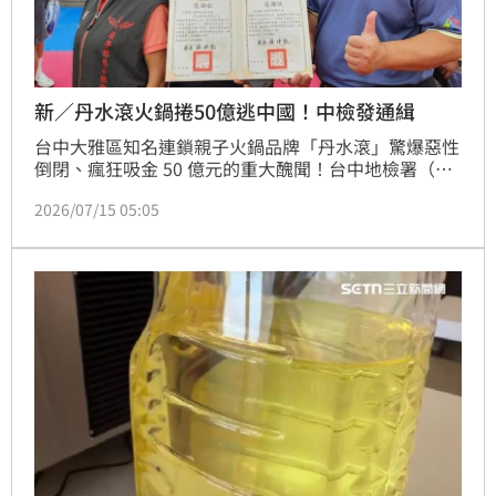
新／丹水滾火鍋捲50億逃中國！中檢發通緝
台中大雅區知名連鎖親子火鍋品牌「丹水滾」驚爆惡性
倒閉、瘋狂吸金 50 億元的重大醜聞！台中地檢署（中
檢）今日投下震撼彈，證實負責人黃群叡、洪依瑩（叮
2026/07/15 05:05
噹姐）夫妻兩人涉嫌透過多角化經營，以「大善人」人
設包裝，誘騙高達 500 名親友與基層員工投資，卻在 6 
月初無預警收網。檢警追查發現，黃姓夫妻早已帶著子
女與公司會計連夜搭機潛逃至中國避風頭！中檢今
（15）日鐵腕祭出制裁，正式對黃、洪、黃的女兒及會
計等