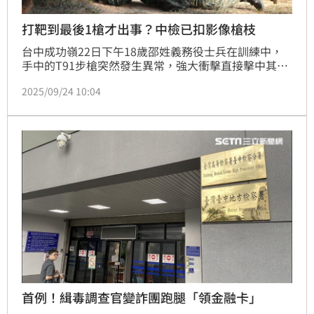
打靶到最後1槍才出事？中檢已扣影像槍枝
台中成功嶺22日下午18歲邵姓義務役士兵在訓練中，
手中的T91步槍突然發生異常，強大衝擊直接擊中其臉
部，造成左臉嚴重碎裂，傷勢嚴重至今尚未清醒也未脫
2025/09/24 10:04
離危險期。法醫高大成研判輕生機率低，到底為何會發
生？中檢派出有軍事背景的檢察官立案調查，中檢表
示，目前所有的影像均已調取，槍枝待送鑑定。
首例！緝毒調查官變詐團跑腿「領金融卡」