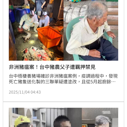
非洲豬瘟案！台中豬農父子遭羈押禁見
台中梧棲養豬場確診非洲豬瘟案例，疫調過程中，發現
死亡豬隻送化製的三聯單疑遭塗改，且從5月起廚餘蒸
煮照片上傳次數出現異常，且補傳照片多為10月拍攝，
2025/11/04 04:43
疑有偽造情形。檢方3日約談豬農陳姓父子、台中市養
豬協會2名司機後，今（4）日凌晨依業務登載不實文書
罪嫌，向法院聲押禁見獲准，2名司機請回。