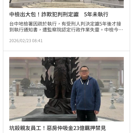
中檢出大包！詐欺犯判刑定讞 5年未執行
台中地檢署因疏於執行，有受刑人判決定讞5年後才接
到執行通知書，遭監察院認定行政作業失靈。中檢今
（23）日表示，承辦人員在業務繁重下一時未察，後續
2026/02/23 08:41
強化內控及審核機制。
坑殺親友員工！惡房仲吸金23億羈押禁見