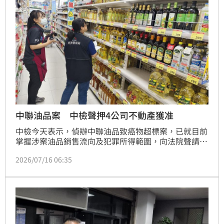
中聯油品案 中檢聲押4公司不動產獲准
中檢今天表示，偵辦中聯油品致癌物超標案，已就目前
掌握涉案油品銷售流向及犯罪所得範圍，向法院聲請扣
押中聯、福壽、福懋及泰山企業等4家公司名下土地、
2026/07/16 06:35
房屋等不動產獲准。