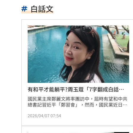
樂天女孩淚揭往事 愛意表達障礙遭重
白話文
一張百萬太貴！他公開高價股買法：賺3
獨／海外遊學增強外語 台人夯英、美
長尾獼猴失控狂襲居民！官方追查異常
伊波拉失控！專家憂病毒恐已突變
00:23
飲料空盒找嘸地方丟 騎車咬著遭攔查
63歲章小蕙吐露心聲：後悔當年嫁給鍾
有和平才能躺平?周玉蔻「7字翻成白話
文」
白海豚颱風擺盪逼近！雨到「這時」才
國民黨主席鄭麗文將率團訪中，屆時有望和中共
總書記習近平「鄭習會」，然而，國民黨近日推
出「有和平才能躺平」短片，強調和平是繁榮的
最遺憾童年記憶空白 禹菡：當年真不
2026/04/07 07:54
唯一根基，影片曝光後引起各界討論。對此，資
深媒體人周玉蔻也將影片內容翻譯成白話文，感
每股配12.8元的它 Ｑ2營收曝光
00:00
嘆「傻大姐」。