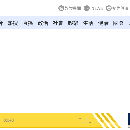
娛樂星聞
iNEWS
祝你健康
音
熱搜
直播
政治
社會
娛樂
生活
健康
國際
！
01:20
物
01:17
！
01:03
47
油
00:43