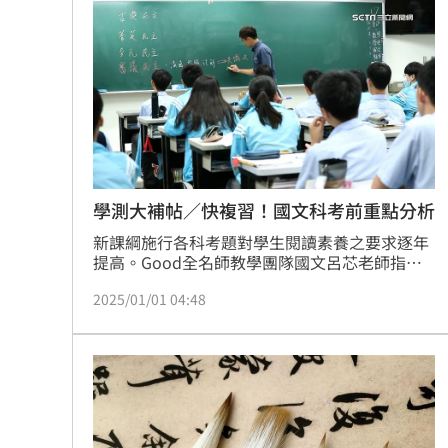
連續2場安打！ 林安可掃二壘打貢獻1
歐洲避暑天堂失守！地中海熱到像溫泉
3歲米格魯偷吃軟糖 被催吐後好有戲
23
獨／北勢棒球隊穿破鞋拚冠軍 台僑看
台灣彩券開獎直播中
20:31
學測大補帖／快複習！國文科考前重點分析
新課綱施行各科考題對學生閱讀素養之要求逐年
LIVE三立+24小時直播
15:27
提高。Good全名師教學團隊國文呂芯老師指
出，113年的自然科考題總字數（逾1.2萬字）甚
三立iNEWS新聞台線上直播
18:00
2025/01/01 04:48
至超越國文科（共11,937字），且考題內容橫跨
多個領域，著實考驗學生的分析與解讀（閱讀）
能力。
台彩父親節推新刮刮樂千萬頭獎超「爸
商場戰國來臨 台中「頂奢大道」逐漸
「拍片人的多重宇宙」職涯論壇9/12登