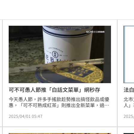
擊
00:41
0萬
00:36
、加
00:31
原因
00:26
槓警
00:23
鎮濤
00:22
可不可愚人節推「白話文菜單」網秒存
法
今天愚人節，許多手搖飲趁勢推出搞怪飲品或優
北市
趨緩
00:19
惠，「可不可熟成紅茶」則推出全新菜單，過去
人」
看不懂的「冷露」、「白玉」、「春芽」通通白
安區
懂事
00:12
2025/04/01 05:47
2025
話文正名，且參加社群活動還有機會抽中電子禮
姓飼
物券大禮包。（賴俊佑）
徐書
《法