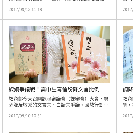
審議大會，經表決後文言文的課數比率維持原草
文教
2017/09/13 11:19
2017
案的45至55%。對此民進黨立委管碧玲表示，
重要
「慚愧，對不起！」認為教育部置身事外是錯
的，簡直胡搞。
課綱爭議戰！高中生寫信盼降文言比例
調降
教育部今天召開課程審議會（課審會）大會，勢
教育
必觸及敏感的文言文、白話文爭議。國教行動聯
綱，
盟等團體一早就在會場外陳情，呼籲分成A、B版
議，
2017/09/10 10:51
2017
教學，高中鄉土社團則發表聯合信，期盼降低文
張「
言比例。
材」