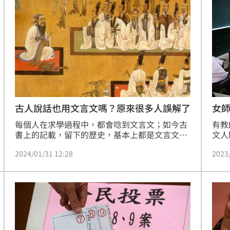
打點
23:59
23:53
:48
哭了
23:36
古人說話也用文言文嗎？原來很多人誤解了
女
每個人在求學過程中，都會唸到文言文；如今古
有教
書上的記載，留下的歷史，基本上都是文言文，
文人
不管是人物對話也好，還是事情的記載，都是文
的課
2024/01/31 12:28
2023
言文；那麼問題來了！古代人平時說話也是用文
15
言文嗎？如是是，那滿嘴「之乎者也」、「非
也、非也」，豈不是太痛苦了！（記者唐家興）
」氣
12:00
成形
12:00
場！
10:30