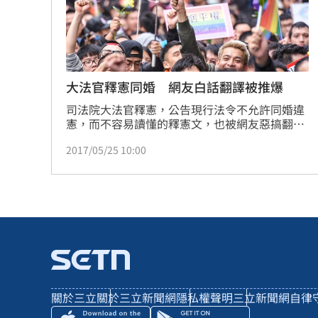
大法官釋憲同婚 網友白話翻譯被推爆
司法院大法官釋憲，公告現行法令不允許同婚違
憲，而不容易讀懂的釋憲文，也被網友惡搞翻譯
成「白話文」版本，簡單明瞭讓人大讚「給你一
2017/05/25 10:00
百分！」
關於三立
關於三立新聞網
隱私權聲明
三立新聞網自律