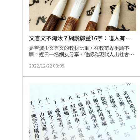
8國球員齊聚高雄 Formosa 7s掀足球
理想混蛋號召粉絲跨海追星吃美食！
18:
文言文不淘汰？網讚郭董16字：嗆人有格
調
是否減少文言文的教材比重，在教育界爭論不
斷。近日一名網友分享，他認為現代人出社會後
幾乎不會接觸到文言文，因而好奇「文言文這種
2022/12/22 03:09
早該淘汰的文體，怎麼現代華人還一堆人在用
啊？」文章曝光，引發熱議，其中還有網友以鴻
海創辦人郭台銘16字古文為例，笑說「拿來嗆人
比較有格調啊」。