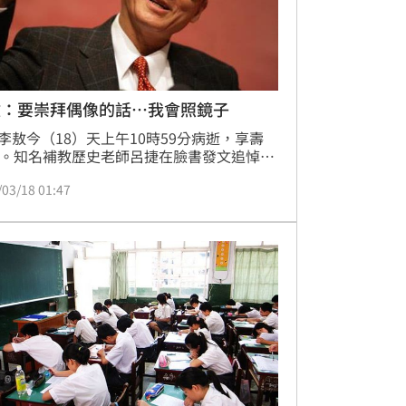
敖：要崇拜偶像的話…我會照鏡子
李敖今（18）天上午10時59分病逝，享壽
歲。知名補教歷史老師呂捷在臉書發文追悼表
讀文學的人就應該有李大師的霸氣~呂捷列
/03/18 01:47
敖經典名言，「五百年來白話文寫得最好的
人，李敖、李敖、李敖！」