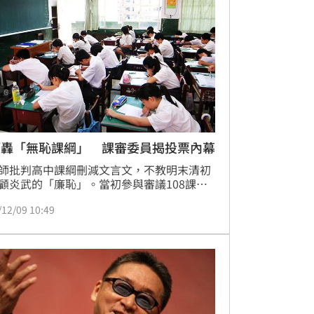
師轟「無恥課綱」 課審委員揭投票內幕
師批判高中課綱刪減文言文，不教明末清初
顧炎武的「廉恥」。當初參與審議108課綱
審大會委員說，文言比例經折衝表決定案，
/12/09 10:49
篇推薦選文是為讓出版社編書有依據。