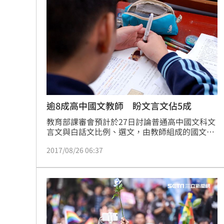
逾8成高中國文教師 盼文言文佔5成
教育部課審會預計於27日討論普通高中國文科文
言文與白話文比例、選文，由教師組成的國文學
科中心今天公布一項調查顯示，84.5％的教師，
2017/08/26 06:37
認為文言文需佔50％以上。