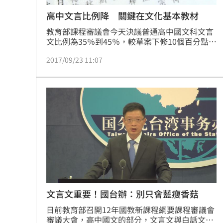
高中文言比例降 關鍵在文化基本教材
教育部課程審議會今天決議普通高中國文科文言
文比例為35％到45％，較草案下修10個百分點。
與會委員指出，關鍵在於高中還有文化基本教
2017/09/23 11:07
材，換算下來相當於文言文多了10個百分點。
文言文重要！國台辦：別只會藍瘦香菇
日前教育部召開12年國教新課程綱要課程審議會
審議大會，高中國文的部分，文言文與白話文比