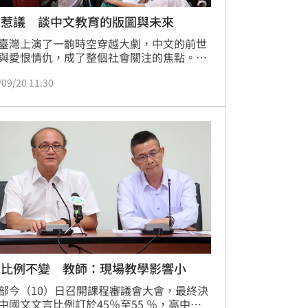
改惹議 談中文教育的版圖與未來
臺灣上演了一齣時空穿越大劇，中文的前世
與愛恨情仇，成了整個社會關注的焦點。上
臺灣教育部課程審議會委員提案，將高中國
/09/20 11:30
文言文比例大幅調降，又透過網路票選，列
篇推薦文。此舉一出，引起輿論譁然。
白比例不變 教師：現場教學影響小
部今（10）日召開課程審議會大會，最終決
中國文文言比例訂於45％至55 ％，高中國