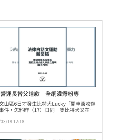
白營運長替父道歉 全網灌爆粉專
文山區6日才發生比特犬Lucky「開車窗咬傷
事件，怎料昨（17）日同一隻比特犬又在大
臥龍街咬傷人。掀起社會大眾熱議，事後徐
/03/18 12:18
主兒子得知消息後，法律白話文運動營運長
磊發出道歉聲明，不但沒平息怒火，反而
律白話文運動》臉書粉專留言遭網友灌爆。