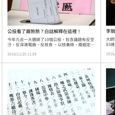
熱潮
10:00
15
李
公投看了霧煞煞？白話解釋在這裡！
大師
今年九合一大選綁了10個公投，包含議題有反空
83
汙、反深澳電廠、反核食 、以核養綠、婚姻定
示，
義、適齡性平教育、同性伴侶專法、婚姻平權、
2018
2018/11/20 11:59
出李
性平教育、東奧正名，將在11月24日投票，同意
三個
票必須多於不同意票，且同意票需達495萬票該
案才過關。但仔細的看公投訴求內容，選民可能
會霧煞煞，到底在講什麼！這篇就要告訴你，到
底這些公投會投出什麼。編號從7開始，是因為
《公投法》實施以來已累積6案，今年的10個公
投案，編