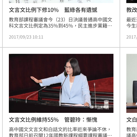
文言文比例下修10% 藍綠各有遺憾
教
教育部課程審議會今（23）日決議普通高中國文
最近
科文言文比例定為35%到45%，民主進步黨籍立
今生
法委員管碧玲表示遺憾，文言文比例太高；中國
個月
2017/09/23 10:11
2017
國民黨籍立委柯志恩也說遺憾，政治凌駕專業。
文的
出十
文言文比例維持55% 管碧玲：慚愧
文
高中國文文言文和白話文的比率近來爭論不休，
教育
教育部日前召開12年國教新課程綱要課程審議會
議高