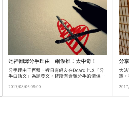
她神翻譯分手理由 網淚推：太中肯！
分
分手理由千百種，近日有網友在Dcard上以「分
大法
手白話文」為題發文，替所有含冤分手的情侶
憲，
「翻譯」4句常見的分手理由，讓不少網友淚推
大法
2017/08/06 08:00
2017
表示「可以不要這麼中肯嗎？」
知道
文」
文版