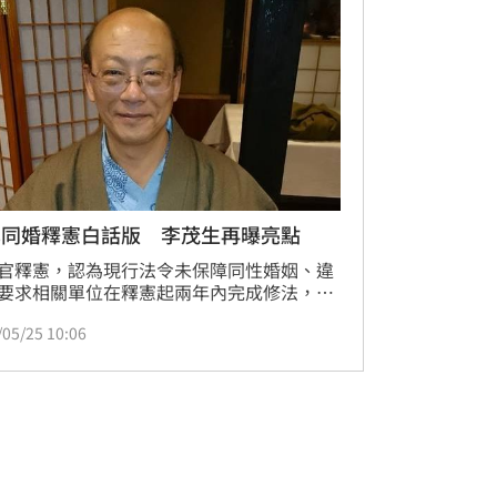
享同婚釋憲白話版 李茂生再曝亮點
官釋憲，認為現行法令未保障同性婚姻、違
要求相關單位在釋憲起兩年內完成修法，台
律系教授李茂生在臉書上表示，明眼的人已
/05/25 10:06
大概內容，但「丟臉的東西怎可能翻譯成英
，建議大家參考「直擊大法官們內心的白話
。」