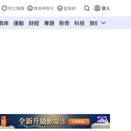
阿立導讀
寶島神很大
富房網
登入
兩岸
運動
財經
專題
新奇
科技
旅遊
汽車
寵物