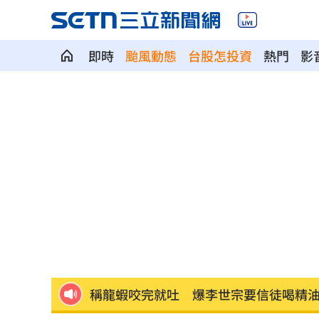
即時
颱風動態
台股怎投資
熱門
影
Q2獲利年增221% 愛普*EPS衝4.18元
宏福苑大火調查出爐！菸頭引燃施工雜
定投10年翻逾5倍 這檔吸引存股族卡位
新／四指齊揚！台指期飆破500點
00:48
慈濟遭詐10.6億元！全款拿回解方曝
00:
稱龍蝦咬完就吐 爆李世宗要信徒喝精