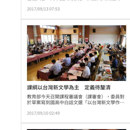
例經表決後仍維持在45%至55%。中國大陸國台
2017/09/13 07:53
辦發言人安峰山今（13）日表示，這「不是一場
單純的『文白之爭』」，認為文言文是無價之
寶，希望人們遭遇情傷時能說「等閒變卻故人
心，卻道故人心易變」，而不是只會說「藍瘦香
菇」。
課綱以台灣新文學為主 定義待釐清
教育部今天召開課程審議會（課審會），委員對
於草案寫到國高中白話文選「以台灣新文學作家
（含原住民族）的作品為主」，覺得定義不清，
2017/09/10 02:49
要求國家教育研究院研修小組再說明。