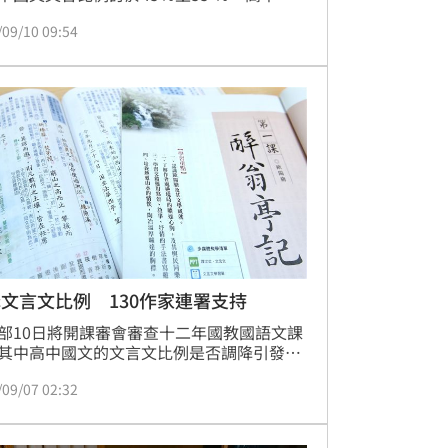
師認為，維持原案對現場教學影響小，但更
/09/10 09:54
的是老師教學要活化。
文言文比例 130作家連署支持
部10日將開課審會審查十二年國教國語文課
其中高中國文的文言文比例是否調降引發爭
現在有130多位台灣作家發表聯合聲明，主
/09/07 02:32
支持調降文言文比例，強化台灣新文學教
。