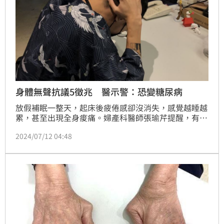
身體無聲抗議5徵兆 醫示警：恐變糖尿病
放假補眠一整天，起床後疲倦感卻沒消失，感覺越睡越
累，甚至出現全身痠痛。婦產科醫師張瑜芹提醒，有這
種症頭恐怕是身體正在慢性發炎，其通常沒有明顯的症
2024/07/12 04:48
狀，但有徵兆可以提示我們要留意，否則當心糖尿病、
關節炎等健康問題找上身。