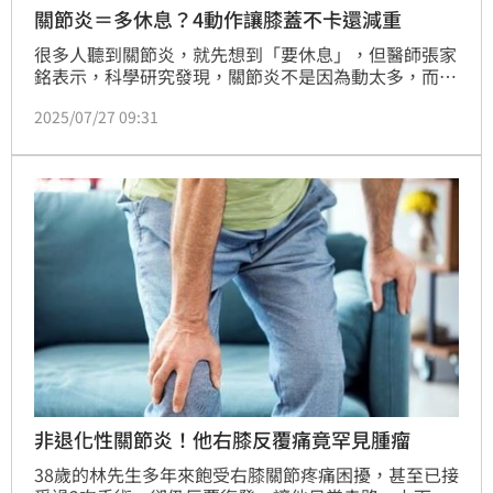
關節炎＝多休息？4動作讓膝蓋不卡還減重
很多人聽到關節炎，就先想到「要休息」，但醫師張家
銘表示，科學研究發現，關節炎不是因為動太多，而是
動得太少或不正確。每天30分鐘的快走、騎腳踏車、在
2025/07/27 09:31
泳池中走路、深蹲這類輕量運動，會讓細胞釋放修復訊
號，改善血液循環，讓關節滑液分泌增加，讓卡住的膝
蓋重新潤滑起來。
非退化性關節炎！他右膝反覆痛竟罕見腫瘤
38歲的林先生多年來飽受右膝關節疼痛困擾，甚至已接