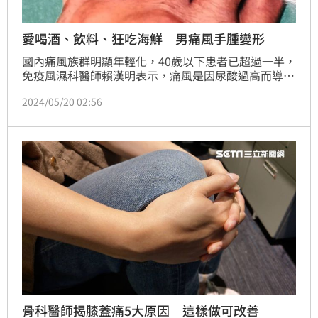
愛喝酒、飲料、狂吃海鮮 男痛風手腫變形
國內痛風族群明顯年輕化，40歲以下患者已超過一半，
免疫風濕科醫師賴漢明表示，痛風是因尿酸過高而導
致，高尿酸的原因，除了先天遺傳外，愛喝啤酒、含糖
2024/05/20 02:56
飲料、吃海鮮、內臟等高普林食物過量，也會引起痛
風；痛風患者也是心血管疾病的高危險群，控制好尿酸
值，才能遠離痛風復發及心血管疾病發生。
骨科醫師揭膝蓋痛5大原因 這樣做可改善