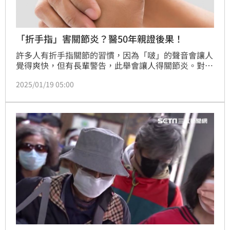
「折手指」害關節炎？醫50年親證後果！
許多人有折手指關節的習慣，因為「啵」的聲音會讓人
覺得爽快，但有長輩警告，此舉會讓人得關節炎。對
此，復健科醫師王思恒表示，研究顯示，爆關節和關節
2025/01/19 05:00
炎之間沒有顯著關聯，因此不會影響健康。一位醫生堅
持用左手每天爆關節，持續50年後發現，兩手的關節狀
況幾乎一樣！