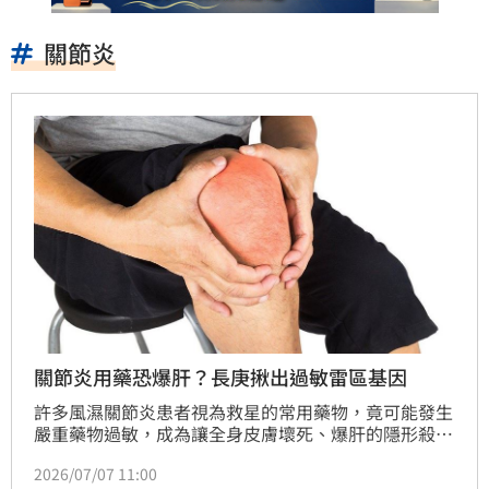
關節炎
關節炎用藥恐爆肝？長庚揪出過敏雷區基因
許多風濕關節炎患者視為救星的常用藥物，竟可能發生
嚴重藥物過敏，成為讓全身皮膚壞死、爆肝的隱形殺
手？林口長庚醫院皮膚科今（7）日宣布一項重大國際
2026/07/07 11:00
醫學突破，揪出導致關節炎常用藥「撒樂腸溶錠