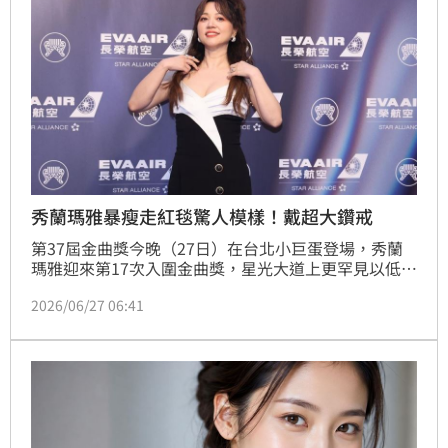
導
秀蘭瑪雅暴瘦走紅毯驚人模樣！戴超大鑽戒
第37屆金曲獎今晚（27日）在台北小巨蛋登場，秀蘭
瑪雅迎來第17次入圍金曲獎，星光大道上更罕見以低胸
禮服亮相，笑說自己「好久沒有帶長輩出門」，為了紅
2026/06/27 06:41
毯積極健身、控制飲食，還因入圍太焦慮瘦到57公斤，
幽默又真實的分享，成為紅毯後台受訪焦點。