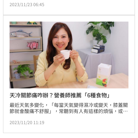
2023/11/23 06:45
節液會逐漸流失，進而影響活動度，像是上下樓梯，或
是蹲下、起身時，容易聽到關節發出喀喀聲，都是關節
退化的警訊，一定要多加注意。（記者：簡浩正）
天冷關節痛咋辦？營養師推薦「6種食物」
最近天氣多變化，「每當天氣變得濕冷或變天，膝蓋關
節就會酸痛不舒服」，常聽到有人有這樣的煩惱，或者
自己也有這個毛病；面對冬天關節不適，榮新診所營養
2023/11/20 11:19
師李婉萍表示，除了按照醫師建議用藥來減輕關節僵硬
和疼痛之外，透過均衡以天然食材為主的飲食，並攝取
具有抗炎特性的食物，也能達到保養關節、抑制發炎的