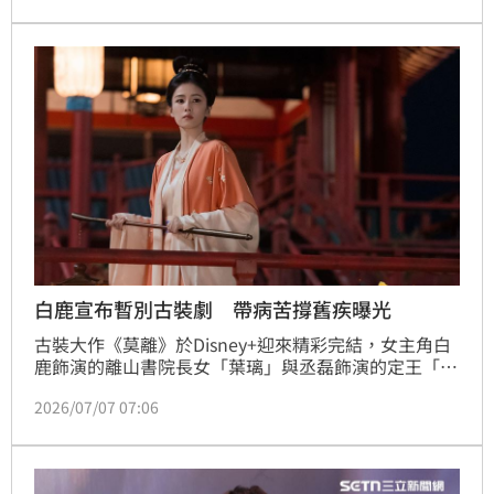
（Sulfasalazine）」引發致命藥物過敏的關鍵基因，
成果已發表於今年6月的國際頂尖期刊《過敏與臨床免
疫學雜誌(JACI)》。（記者：簡浩正）
白鹿宣布暫別古裝劇 帶病苦撐舊疾曝光
古裝大作《莫離》於Disney+迎來精彩完結，女主角白
鹿飾演的離山書院長女「葉璃」與丞磊飾演的定王「墨
修堯」結為連理，最終的結局引爆全網討論熱潮。據
2026/07/07 07:06
悉，白鹿因小時候經歷手術，脊椎留有後遺症，加上早
期擔任模特兒時在寒冬穿春裝凍出關節炎，導致神經與
脊椎容易僵硬，拍攝期間更被捕捉到一直用手護著腰。
為此，她拍完《莫離》後將暫停接演古裝劇。宋亭誼報