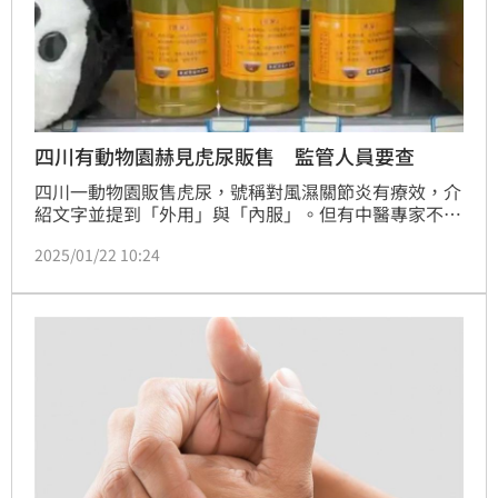
四川有動物園赫見虎尿販售 監管人員要查
四川一動物園販售虎尿，號稱對風濕關節炎有療效，介
紹文字並提到「外用」與「內服」。但有中醫專家不認
可這種說法，媒體也質疑是否可以販賣此類產品，當地
2025/01/22 10:24
市場監管人員表示正在調查。