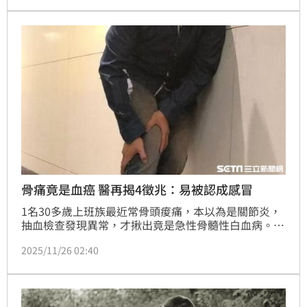
只吃止痛藥，導致膝關節加速退化，日前下班後突然跌
倒無法站穩，最後開刀置換雙膝關節才能正常走路。
骨痛竟是血癌 醫再揭4徵兆：易被認成感冒
1名30多歲上班族最近常骨頭痠痛，本以為是關節炎，
抽血檢查發現異常，才揪出竟是急性骨髓性白血病。醫
師提醒，其他常見症狀如容易累、反覆發燒、莫名瘀
2025/11/26 02:40
青，持續逾2週快就醫。