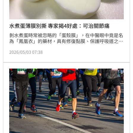
水煮蛋薄膜別撕 專家揭4好處：可治關節痛
剝水煮蛋時常被忽略的「蛋殼膜」，在中醫眼中竟是名
為「鳳凰衣」的藥材，具有修復黏膜、保護呼吸道之
效。營養師指出，研究顯示每日攝取蛋殼膜萃取物有助
2026/05/03 07:38
於緩解關節痛並淡化細紋，但單靠吃蛋需每日攝取15至
20顆才能達標，建議以保健品補充。食藥署提醒，蛋殼
膜每日限量500毫克，孕婦及對蛋過敏者應避免食用。
此外，切勿將未滅菌的蛋殼膜敷在傷口或臉部，以免導
致細菌感染，應正確攝取以顧健康。