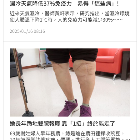
濕冷天氣降低37%免疫力 易得「這些病」!
近來天氣濕冷，醫師黃軒表示，研究指出，當濕冷環境
使人體溫下降1℃時，人的免疫力可能減少30%～
37%。濕冷也使人更容易感染感冒或流感。此外，穿濕
2025/01/16 08:16
衣服可會增加人罹患低溫症的風險，同時，潮濕環境提
供細菌和真菌理想的繁殖條件，易致足癬等皮膚感染。
她長年跪地雙膝報廢 靠「1招」終於能走了
69歲謝姓婦人早年務農，總是跪在農田裡採收豌豆，
10年前兩腳膝蓋疼痛、僵硬，進行全人工關節置換，但