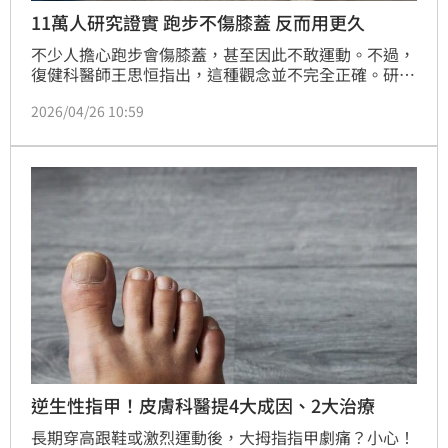
11萬人研究證實 跑步不傷膝蓋 反而用更久
不少人擔心跑步會傷膝蓋，甚至因此不敢運動。不過，
復健科醫師王思恒指出，這種觀念並不完全正確。研究
分析顯示，長期久坐、不運動者的膝關節炎發生率為
2026/04/26 10:59
10.2%，有規律跑步習慣的人僅3.5%。換言之，跑步
不僅未必傷膝，反而可能對關節健康帶來正面幫助。
逆生性指甲！皮膚科醫提4大成因、2大治療
長期穿高跟鞋或激烈運動後，大拇指指甲劇痛？小心！