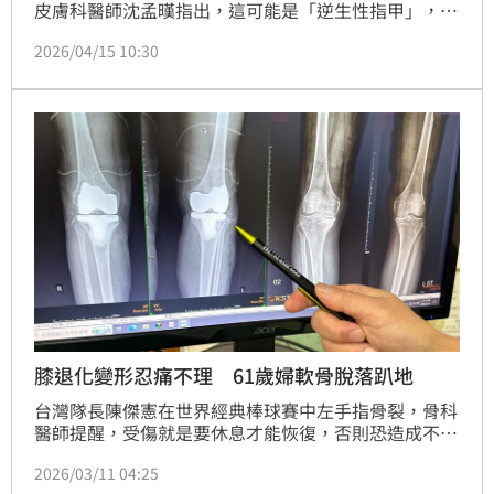
皮膚科醫師沈孟暵指出，這可能是「逆生性指甲」，一
種趾甲疾病，新指甲長在舊甲下方，引發疼痛、紅腫甚
2026/04/15 10:30
至化膿，屬於慢性甲溝炎。此症多見於女性與老年人，
成因包含外傷、鞋不合腳、重複性壓力或某些疾病。症
狀包括疼痛、指甲變形、感染及脫落。治療從保守的減
壓、外用類固醇，到嚴重時需手術拔除。若腳趾甲持續
不適，應及早就醫，避免影響生活品質！
膝退化變形忍痛不理 61歲婦軟骨脫落趴地
台灣隊長陳傑憲在世界經典棒球賽中左手指骨裂，骨科
醫師提醒，受傷就是要休息才能恢復，否則恐造成不可
逆的傷害。台中一名61歲的吳姓婦人，長期擔任清潔工
2026/03/11 04:25
作，每天都要打掃或搬重物，膝蓋受傷時不理會，忍痛