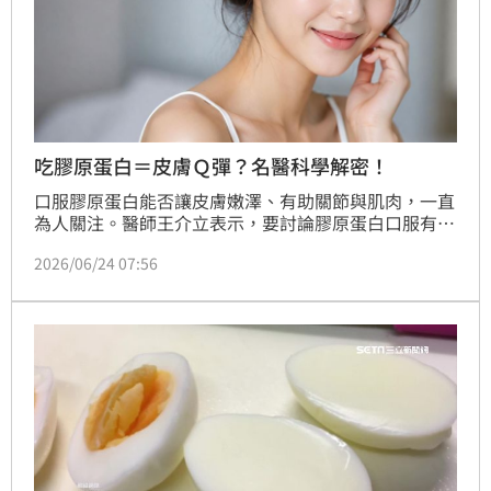
吃膠原蛋白＝皮膚Ｑ彈？名醫科學解密！
口服膠原蛋白能否讓皮膚嫩澤、有助關節與肌肉，一直
為人關注。醫師王介立表示，要討論膠原蛋白口服有沒
有效，必須分開討論「「吸收」和「療效」，以及「機
2026/06/24 07:56
轉不能當療效」。王介立表示，口服膠原蛋白的使用應
按適應症逐一判斷，而不是把它當成修復一切的萬用補
充品，也不適合當主要的蛋白質來源。