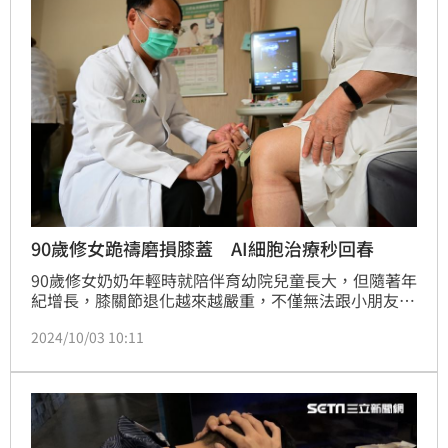
90歲修女跪禱磨損膝蓋 AI細胞治療秒回春
90歲修女奶奶年輕時就陪伴育幼院兒童長大，但隨著年
紀增長，膝關節退化越來越嚴重，不僅無法跟小朋友跑
跳，甚至連每天例行跪禱儀式都感到力不從心，不得不
2024/10/03 10:11
就醫治療，經評估後，醫師考量患者對手術開刀接受度
低，建議採用自體免疫細胞治療(AI Cells)，一個月後症
狀明顯改善，讓她笑說：感覺年輕許多！