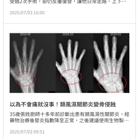
受過2次手術，卻仍反覆復發，讓他日常走路、上下樓
梯都成為折磨。經介紹轉到台南市立安南醫院求診，終
2025/07/03 10:00
於查明病因為罕見的「滑膜軟骨瘤病」，經以關節鏡微
創手術，並一次性完整清除病灶，術後恢復良好，現已
恢復正常行走，重拾生活品質。（記者：簡浩正）
以為不會痛就沒事！類風濕關節炎變骨侵蝕
35歲張姓廚師十多年前診斷出患有類風濕性關節炎，經
藥物治療後發炎指數降至正常，之後建議使用生物製劑
治療，抽血指數及關節腫脹疼痛大幅改善，他多年以為
2025/07/02 09:51
「不痛就沒事」，直到又出現關節疼痛症狀，回診檢查
才發現其實「手腕骨頭悄悄破壞中」，所幸評估後改用