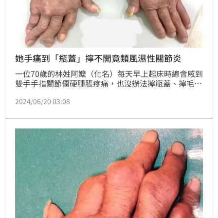
她手痛到「瓶蓋」擰不開竟類風濕性關節炎
一位70歲的林姓阿嬤（化名）每天早上起床時總會感到
雙手手指關節僵硬腫脹疼痛，也沒辦法擰瓶蓋、擰毛
巾、提重物時都會感到極度不適，長期依賴消炎止痛藥
2024/06/20 03:08
緩解，但症狀仍反覆持續一年多，就醫才發現罹患類風
濕性關節炎（RA），且手指關節已經變形。後經就醫
採生物製劑治療後，疼痛感大幅緩解，找回生活品質。
（記者：簡浩正）