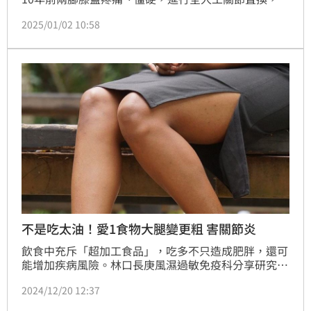
10年來左膝還是腫脹疼痛，歷經7次清創手術未見改
2025/01/02 10:58
善。衛福部彰化醫院骨科醫師、同時也是高壓氧中心主
任的陳柏辰，診斷謝婦患慢性骨髓炎，為其申請了健保
的40次高壓氧治療，只經10次治療後已解除疼痛，並
能平緩行走。
不是吃太油！愛1食物大腿變更粗 害關節炎
飲食中充斥「超加工食品」，吃多不只造成肥胖，還可
能增加疾病風險。林口長庚風濕過敏免疫科分享研究結
果，若常吃超加工食品，會使更多脂肪囤積在大腿肌
2024/12/20 12:37
肉，進而加重膝蓋關節的負擔，增加膝蓋退化性關節炎
的風險，飲食上應多選擇營養價值高的食物。