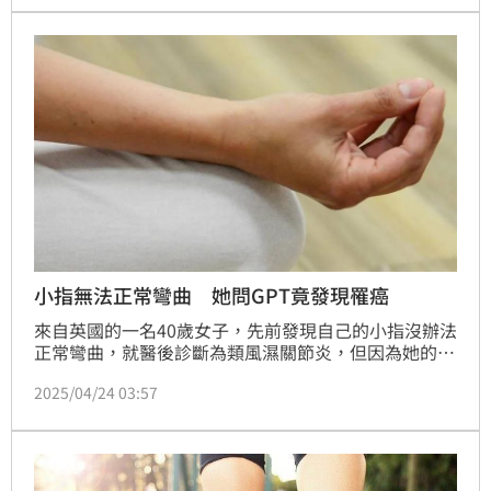
不同生物製劑治療，破壞狀況才恢復穩定。
小指無法正常彎曲 她問GPT竟發現罹癌
來自英國的一名40歲女子，先前發現自己的小指沒辦法
正常彎曲，就醫後診斷為類風濕關節炎，但因為她的狀
況並沒有好轉，便詢問ChatGPT，發現是罹患癌症。後
2025/04/24 03:57
續她再次到醫院向醫生求助後，原先醫生對ChatGPT的
說法持保留態度，然而接受檢查後，最後證實女子確實
罹患癌症。