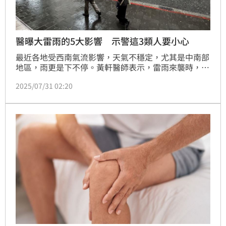
醫曝大雷雨的5大影響 示警這3類人要小心
最近各地受西南氣流影響，天氣不穩定，尤其是中南部
地區，雨更是下不停。黃軒醫師表示，雷雨來襲時，除
了交通受阻、戶外活動中斷以外，這樣極端的天氣也可
2025/07/31 02:20
能會對健康帶來潛在的威脅，尤其是心血管疾病患者、
呼吸道敏感者以及關節炎患者，要特別注意。