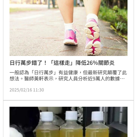
日行萬步錯了！「這樣走」降低26％關節炎
一般認為「日行萬步」有益健康，但最新研究顛覆了此
想法。醫師黃軒表示，研究人員分析近9萬人的數據發
現，每日總步數量和有症狀膝關節骨關節炎（SKOA）
2025/02/16 11:30
發病率無直接相關性，關鍵在「步行強度」。平常慢慢
走，步數越多，越容易導致膝蓋關節反覆受損。「快走
或慢跑的步伐（步伐頻率≥60步/分鐘），才能顯著降
低患膝蓋關節炎的風險。」