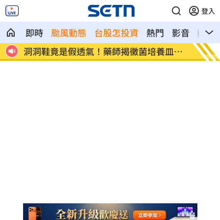
登入
即時
颱風動態
台股怎投資
熱門
影音
熱搜
皿真
遭蔡阿嘎開撕消失！蘿拉轉行161字首發
狂飆後
文