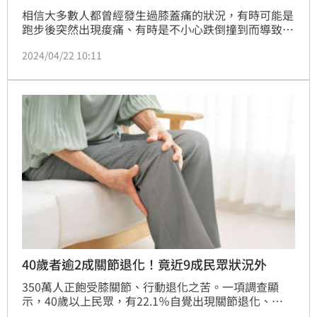
相信大多數人都曾經發生過膝蓋痛的狀況，有時可能是
跑步後突然出現痠痛、有時是不小心跌倒撞到而導致，
又或是每到變天就會聽到家裡的長輩抱怨膝蓋不舒服...
2024/04/22 10:11
40歲者逾2成關節退化！竟近9成民眾狀況外
350萬人正飽受膝關節、行動退化之苦。一項調查顯
示，40歲以上民眾，有22.1％自覺出現關節退化、
14.6%有骨質疏鬆等困擾。醫師表示，女性從40歲後關