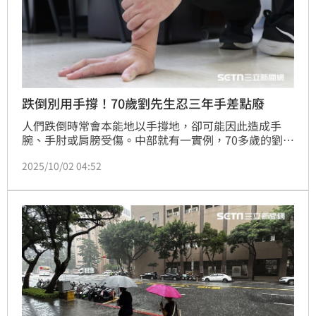
跌倒別用手撐！70歲劉先生忍三年手差點廢
人們跌倒時常會本能地以手撐地，卻可能因此造成手
腕、手肘或肩膀受傷。中部就有一實例，70多歲的劉先
生，熱愛騎腳踏車，3年前摔倒後以手撐地，之後手腕
2025/10/02 04:52
持續隱隱作痛。起初劉先生以為只是扭傷未積極治療導
致，直到近兩個月疼痛加劇，連拿水杯、開門都感到困
難，讓他決定就醫檢查。經醫師診斷，劉先生為「舟月
韌帶損傷合併舟狀骨與橈骨關節炎」，所幸透過治療和
復健後已漸漸康復，讓他重拾日常生活。