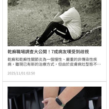
乾癬職場調查大公開！7成病友嘆受到歧視
乾癬和乾癬性關節炎為一個慢性、嚴重的非傳染性疾
病，雖現已有新的治療方式，但由於皮膚病灶型態不典
型、相當多變化，有的患者罹病到確診時間漫長，除了
2025/11/01 02:50
治療不能中斷外，職場環境也遇到挑戰。一項調查顯
示，近六成病友曾因申請條件導致延遲或中斷治療，對
工作造成影響；更有七成以上病友曾感受污名、人際、
社交等心理壓力。（記者：簡浩正）