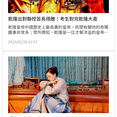
乾隆出對聯挖苦長得醜！考生對完乾隆大喜
乾隆皇帝中國歷史上最長壽的皇帝，民間有關他的奇聞
趣事非常多；眾所周知，乾隆是一位才華洋溢的皇帝，
1789年（清乾隆五十四年），乾隆在科舉考試大殿
2023/02/26 01:57
上，看到了一名相貌非常醜陋的獨眼考生，他一時興
起，決定用對聯挖苦並勸退考生；於是乾隆出了一句上
聯：「獨眼不能登金榜」，沒想到此人犀利地回對，令
乾隆刮目相看，當即就賜其探花。(記者唐家興)