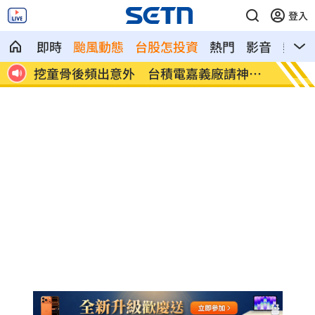
登入
即時
颱風動態
台股怎投資
熱門
影音
熱搜
神鎮
這吃法頂呱呱「青花椒鹹酥雞＋角嗨」開
韓股慘
賣