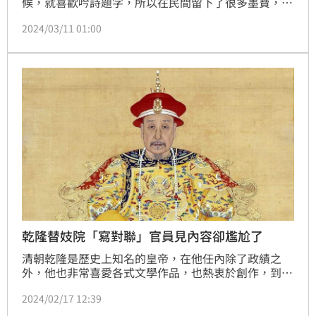
候，就喜歡吟詩題字，所以在民間留下了很多墨寶，傳
下許多膾炙人口的民間故事。（記者唐家興）
2024/03/11 01:00
乾隆替妓院「寫對聯」官員見內容卻尷尬了
清朝乾隆是歷史上知名的皇帝，在他任內除了政績之
外，他也非常喜愛各式文學作品，也熱衷於創作，到處
留下作品，便流傳多種關於他寫對聯的奇聞。在眾多作
2024/02/17 12:39
品之中，就有一項，背景選在「妓院」，當時他留下的
一段「下聯」成為了經典。