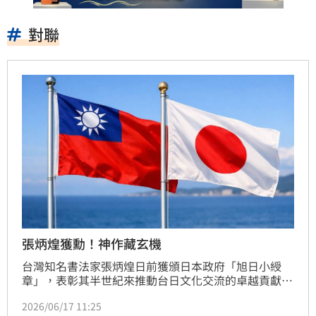
對聯
張炳煌獲勳！神作藏玄機
台灣知名書法家張炳煌日前獲頒日本政府「旭日小綬
章」，表彰其半世紀來推動台日文化交流的卓越貢獻。
贈勳儀式由日本台灣交流協會代表片山和之主持，現場
2026/06/17 11:25
展示張炳煌巧妙將「邦友」與「日台」嵌入字首尾的對