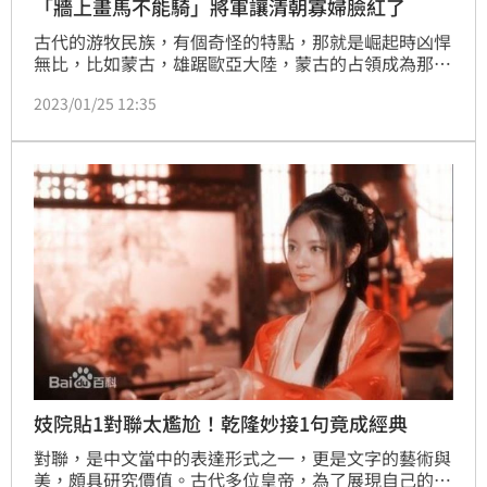
「牆上畫馬不能騎」將軍讓清朝寡婦臉紅了
古代的游牧民族，有個奇怪的特點，那就是崛起時凶悍
無比，比如蒙古，雄踞歐亞大陸，蒙古的占領成為那個
時代的噩夢，但是隨著生活安逸起來，戰鬥力就開始直
2023/01/25 12:35
線下滑。清朝同樣如此，乾隆時期清軍戰力下降，據傳
一名寡婦看見將軍出行很威武的樣子，她便說了「牆上
畫馬不能騎」諷刺將軍空有樣子，沒想到將軍對出的下
聯讓她氣得滿臉通紅。
妓院貼1對聯太尷尬！乾隆妙接1句竟成經典
對聯，是中文當中的表達形式之一，更是文字的藝術與
美，頗具研究價值。古代多位皇帝，為了展現自己的博