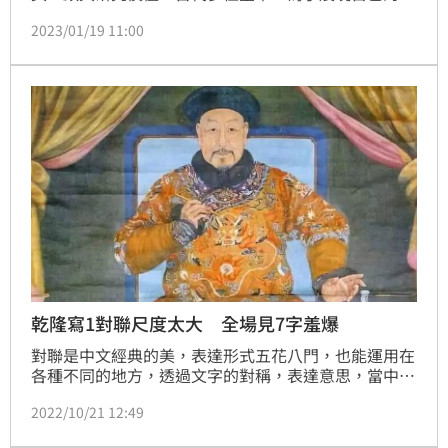
學多聞，也經常創作對聯，清朝的乾隆就是代表之一。
2023/01/19 11:00
乾隆某次下江南遊玩時，看到了一間妓院，門口的一段
對聯，引出了他的興趣。
乾隆寫1對聯尺度太大 全場見7字羞爆
對聯是中文經典的美，表達形式五花八門，也能運用在
各種不同的地方，透過文字的對稱，表達意思，當中就
有不少學問。身為皇帝的乾隆，就是個相當熱愛從事文
2022/10/21 12:49
字創作的君主，更有許多關於對聯的鄉野奇文，其中就
有一段與青樓有關，成為經典之作。