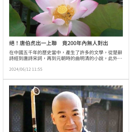
絕！唐伯虎出一上聯 竟200年內無人對出
在中國五千年的歷史當中，產生了許多的文學，從楚辭
詩經到唐詩宋詞，再到元朝時的曲明清的小說，此外，
還有許多令人拍案叫絕的經典對聯，例如明朝才子唐伯
2024/06/12 11:55
虎所出的上聯「畫上荷花和尚畫」，這個上聯無論是正
著讀還是煩著讀讀音都是一樣的。非常有意思，因此要
對出下聯有相當高的難度。