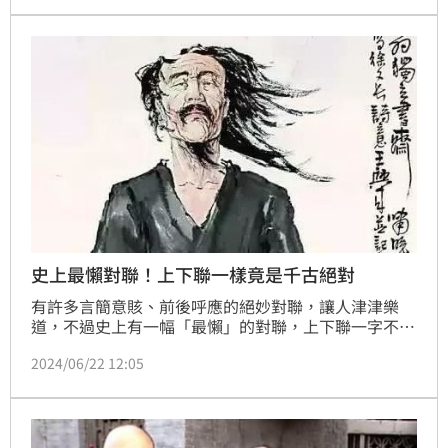
無數經典的對聯，其中一副傳頌千年的經典對聯，上聯
是：「洞中泉水流不盡」，下聯是：「山間清風迎面
來」，這背後還有一段故事。
史上最懶對聯！上下聯一樣竟是千古絕對
有許多言簡意賅、前後呼應的絕妙對聯，讓人津津樂
道，不過史上有一幅「最懶」的對聯，上下聯一字不
差，卻被專家們評為「千古絕對」，到底是怎麼一回
2024/06/22 12:05
事？