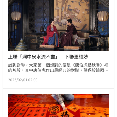
上聯「洞中泉水流不盡」 下聯更絕妙
談到對聯，大家第一個想到的便是《唐伯虎點秋香》裡
的片段，其中唐伯虎作出最經典的對聯，莫過於這兩
句：上聯：鶯鶯燕燕翠翠紅紅處處融融洽洽！下聯：雨
2025/02/01 02:00
雨風風花花葉葉年年暮暮朝朝！其實，歷史上也留下了
無數經典的對聯，其中一副傳頌千年的經典對聯，上聯
是：「洞中泉水流不盡」，下聯是：「山間清風迎面
來」，這背後還有一段故事。