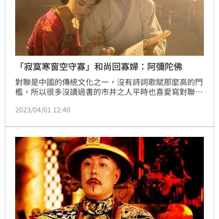
「寂寞寒窗空守寡」和尚回寡婦：阿彌陀佛
對聯是中國的傳統文化之一，沒有詩詞歌賦那麼高的門
檻，所以很多沒讀過書的市井之人平時也喜愛寫對聯，
可以說是雅俗共賞。古代曾有一名長相標緻的寡婦出了
2023/04/01 12:40
上聯「寂寞寒窗空守寡」，說誰能對出下聯便嫁給誰。
當時有個雲遊和尚衣著襤褸便動手寫出了下聯，但寡婦
出門要會會他時，卻看到這個僧人說著「阿彌陀佛」離
開了。