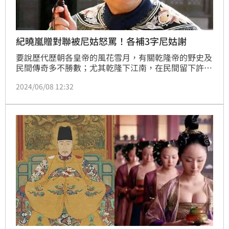
紀曉嵐贈對聯被尼姑怒罵！各補3字尼姑謝
要說歷代歷朝各皇帝的風花雪月，有關乾隆帝的野史及
民間傳奇多不勝數；尤其乾隆下江南，在民間留下許多
精彩故事。而在伴隨乾隆下江南的官員中，除了和珅
2024/06/08 12:32
外，大才子紀曉嵐也是乾隆的寵臣之一；乾隆帶著紀曉
嵐出遊，總會出現一些讓人意想不到的趣事。（記者唐
家興）