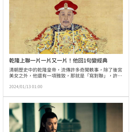
乾隆上聯一片一片又一片！他回1句變經典
清朝歷史中的乾隆皇帝，流傳許多奇聞軼事，除了後宮
美女之外，他還有一項雅致，那就是「寫對聯」，許多
題材與場所都能成為靈感來源。然而，並不是每一段對
2024/01/13 01:00
聯都「很有學問」，其中就有一段內容十分通俗有趣。