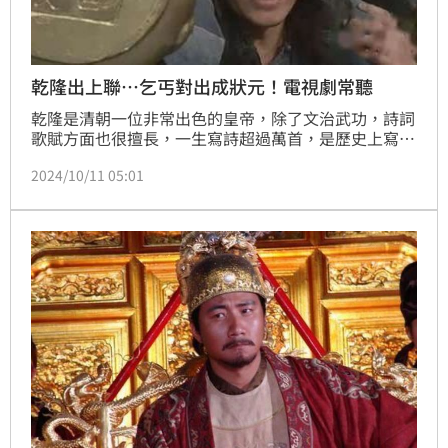
乾隆出上聯…乞丐對出成狀元！電視劇常聽
乾隆是清朝一位非常出色的皇帝，除了文治武功，詩詞
歌賦方面也很擅長，一生寫詩超過萬首，是歷史上寫詩
最多的一位皇帝。而且乾隆也特別喜歡對對聯，經常用
2024/10/11 05:01
對對聯的方法來考究大臣的文化素養。