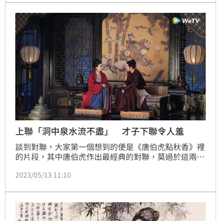
上聯「洞中泉水流不盡」 才子下聯令人羞
談到對聯，大家第一個想到的便是《唐伯虎點秋香》裡
的片段，其中唐伯虎作出最經典的對聯，莫過於這兩
句：上聯：鶯鶯燕燕翠翠紅紅處處融融洽洽！下聯：雨
2023/05/13 11:10
雨風風花花葉葉年年暮暮朝朝！其實，歷史上也留下了
無數經典的對聯，其中一副傳頌千年的經典對聯，上聯
是：「洞中泉水流不盡」，下聯是：「山間清風迎面
來」，這背後還有一段故事。