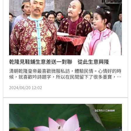
乾隆見鞋鋪生意差送一對聯 從此生意興隆
清朝乾隆皇帝最喜歡微服私訪，體驗民情。心情好的時
候，就喜歡吟詩題字，所以在民間留下了很多墨寶，傳
下許多膾炙人口的民間故事。（記者唐家興）
2024/06/20 12:02