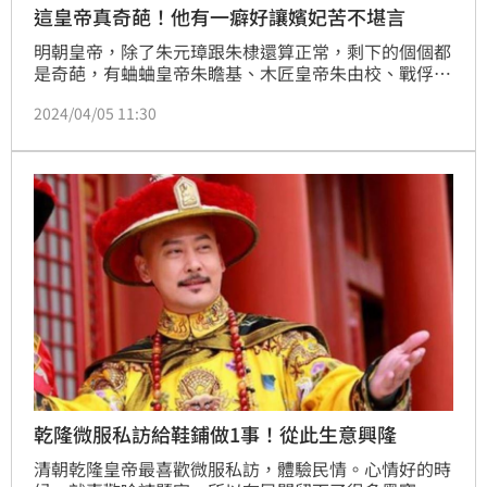
這皇帝真奇葩！他有一癖好讓嬪妃苦不堪言
明朝皇帝，除了朱元璋跟朱棣還算正常，剩下的個個都
是奇葩，有蛐蛐皇帝朱瞻基、木匠皇帝朱由校、戰俘皇
帝朱祁鎮、怠工皇帝朱翊鈞等等，如果能給明朝皇帝誰
2024/04/05 11:30
最奇葩做了評選，非明世宗朱厚熜莫屬了，他的奇葩事
件，翻遍中國古代史也找不出來第二個。
乾隆微服私訪給鞋鋪做1事！從此生意興隆
清朝乾隆皇帝最喜歡微服私訪，體驗民情。心情好的時