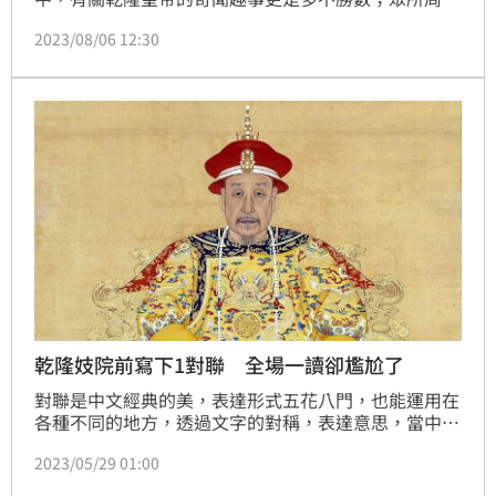
知，乾隆是一位才華洋溢的皇帝，1789年（清乾隆五
2023/08/06 12:30
十四年），乾隆在科舉考試大殿上，看到了一名相貌非
常醜陋的獨眼考生，他一時興起，決定用對聯挖苦並勸
退考生；於是乾隆出了一句上聯：「獨眼不能登金
榜」，沒想到此人犀利地回對，令乾隆刮目相看，當即
就賜其探花。（記者唐家興）
乾隆妓院前寫下1對聯 全場一讀卻尷尬了
對聯是中文經典的美，表達形式五花八門，也能運用在
各種不同的地方，透過文字的對稱，表達意思，當中就
有不少學問。身為皇帝的乾隆，就是個相當熱愛從事文
2023/05/29 01:00
字創作的君主，生涯寫詩萬首，更有許多關於對聯的奇
文，其中就有一段與青樓有關，堪稱經典之作。