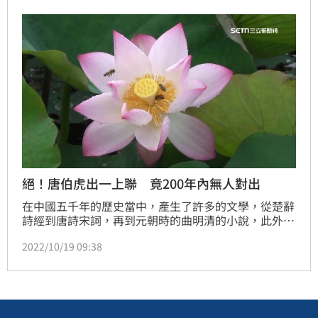
絕！唐伯虎出一上聯 竟200年內無人對出
在中國五千年的歷史當中，產生了許多的文學，從楚辭
詩經到唐詩宋詞，再到元朝時的曲明清的小說，此外，
還有許多令人拍案叫絕的經典對聯，例如明朝才子唐伯
2022/10/19 09:38
虎所出的上聯「畫上荷花和尚畫」，這個上聯無論是正
著讀還是煩著讀讀音都是一樣的。非常有意思，因此要
對出下聯有相當高的難度。