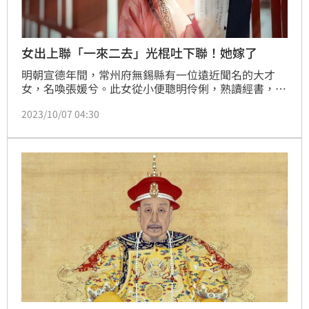
女出上聯「一來二去」光棍吐下聯！她嫁了
明朝宣德年間，常州府無錫縣有一位遠近聞名的大才
女，名喚張媛兮。此女從小便聰明伶俐，熟讀經書，長
大後又生得嬌俏可愛、楚楚動人。但是無人敢對張媛兮
2023/10/07 04:30
提親。因為張媛兮剛出生不久就與別人定下了一門「娃
娃親」，但與未婚夫不合，長大後張舉辦比文招親，出
了上聯「一來二去，三番四次，夜夜不眠」，頓時間大
家面面相覷，只見一個身著粗布衣服的年輕男子走出人
群脫口，「五合六聚，七進八出，日日思卿」。隨後依
約下嫁。