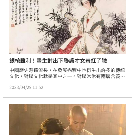
銀槍雖利！晝生對出下聯讓才女羞紅了臉
中國歷史源遠流長，在發展過程中也衍生出許多的傳統
文化，對聯文化就是其中之一。對聯常常有兩層含義，
第一種是起源於「桃符」，是一種對偶文學，是中文語
2023/04/29 11:52
言的獨特形式。另一種說對聯起源於春貼，是古人每年
在春節表達迎祥納福的工具，而古人甚至將它應用到
「招親」儀式上。