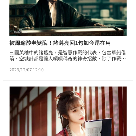
被周瑜酸老婆醜！諸葛亮回1句如今還在用
三國英雄中的諸葛亮，是智慧作戰的代表，包含草船借
箭、空城計都是讓人嘖嘖稱奇的神奇招數，除了作戰能
力之外，諸葛亮在文學上的造詣也有過人之處。相傳，
2023/12/07 12:10
他與周瑜就曾經有過幾次的交鋒，更利用對聯的對稱特
色，回擊了周瑜對於自己妻子的不禮貌，短短一段話聞
名後世。