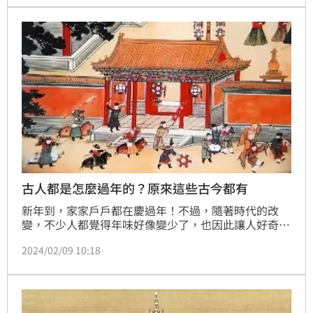
古人都是怎麼過年的？原來這些古今都有
新年到，家家戶戶都在慶過年！不過，隨著時代的改
變，不少人都覺得年味好像變少了，也因此讓人好奇古
人都是怎麼過年的？其實，古時候過年和現代人一樣繁
2024/02/09 10:18
忙熱鬧，只不過細節上略有不同，多了些古老的儀式；
其中最為重要的習俗便是放假、守歲、拜年、貼對聯和
放鞭炮。（記者唐家興）