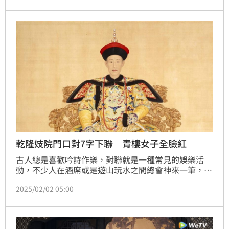
聯，象徵兩國深厚情誼。張炳煌不僅是《每日一字》的
代表人物，更研發「智慧e筆」將AI導入傳統書道，引
發日本書法界高度關注。他感性表示，這枚勳章是推動
台日藝術融合的新起點，展現書法教育創新的無限可
能。
乾隆妓院門口對7字下聯 青樓女子全臉紅
古人總是喜歡吟詩作樂，對聯就是一種常見的娛樂活
動，不少人在酒席或是遊山玩水之間總會神來一筆，就
連清朝的乾隆皇帝都和對聯有一段故事，那就是他曾在
2025/02/02 05:00
妓院門口給出7字下聯，頓時讓一票女子全都害羞了。
蔡佩伶報導