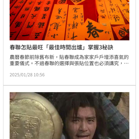
春聯怎貼最旺「最佳時間出爐」掌握3秘訣
農曆春節前除舊布新，貼春聯成為家家戶戶增添喜氣的
重要儀式。不過春聯的選擇與張貼位置也必須講究，以
及還有哪些禁忌，對此命理專家整理了春聯的禁忌、顏
2025/01/28 10:56
色、貼法，供民眾參考。