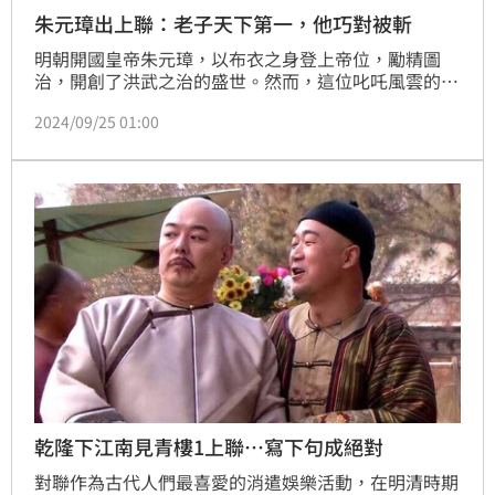
朱元璋出上聯：老子天下第一，他巧對被斬
明朝開國皇帝朱元璋，以布衣之身登上帝位，勵精圖
治，開創了洪武之治的盛世。然而，這位叱吒風雲的帝
王，卻也有著不為人知的一面。朱元璋出身貧寒，早年
2024/09/25 01:00
未曾讀過什麼書。登基之後，他深感自己文化水平不
高，於是發奮苦讀，博覽群書。學識漸長之後，朱元璋
便開始附庸風雅，動不動就出個對聯，寫首詩，自娛自
樂。（記者唐家興）
乾隆下江南見青樓1上聯…寫下句成絕對
對聯作為古代人們最喜愛的消遣娛樂活動，在明清時期