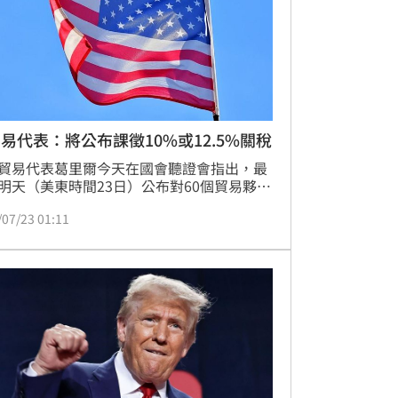
惠待遇。
易代表：將公布課徵10%或12.5%關稅
貿易代表葛里爾今天在國會聽證會指出，最
明天（美東時間23日）公布對60個貿易夥伴
301強迫勞動調查的回應行動，包括額外課
/07/23 01:11
0%與12.5%關稅。