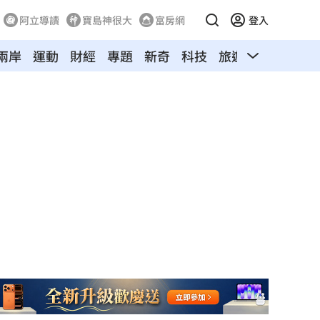
阿立導讀
寶島神很大
富房網
登入
兩岸
運動
財經
專題
新奇
科技
旅遊
汽車
寵物