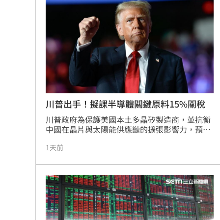
Mina遭圍剿後離世！張念慈揭網暴恐怖
這檔萬金股半年賺11個股本 直衝亮燈
慈濟被騙10億！蔡其昌：罵陳時中的要
嬤吃白帶魚防失智！「1動作」精華全沒
台灣彩券開獎直播中
20:31
川普出手！擬課半導體關鍵原料15%關稅
川普政府為保護美國本土多晶矽製造商，並抗衡
LIVE三立+24小時直播
15:27
中國在晶片與太陽能供應鏈的擴張影響力，預計
最快於今日宣布對多晶矽及其衍生產品課徵15%
三立iNEWS新聞台線上直播
18:00
1天前
關稅，同時針對矽晶圓、太陽能電池與模組設定
最低進口價格。這項混合制度旨在抑制低價傾
銷，並作為商務部國家安全調查的後續行動。儘
8國球員齊聚高雄 Formosa 7s掀足球
管川普政府近期削減了聯邦對再生能源的補助，
但此舉仍對美國太陽能製造業帶來深遠影響，市
理想混蛋號召粉絲跨海追星吃美食！
18:
場高度關注後續政策細節與產業衝擊。