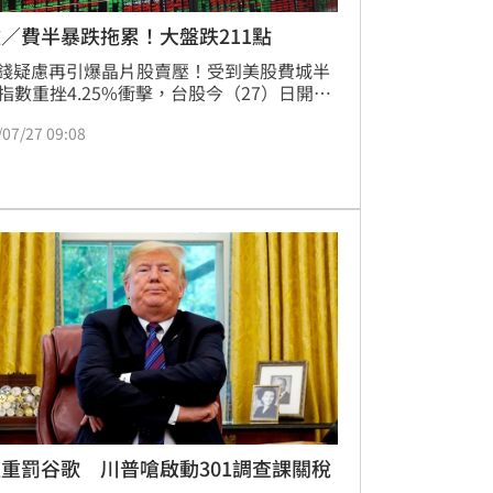
／費半暴跌拖累！大盤跌211點
燒錢疑慮再引爆晶片股賣壓！受到美股費城半
指數重挫4.25%衝擊，台股今（27）日開盤
修正走勢，第一盤現貨市場大盤大跌211.51
/07/27 09:08
來到43443.33點。護國神山台積電開盤下跌
元，來到2330元；IC設計龍頭聯發科重挫110
來到3640元，權值股雙雙遭到賣壓籠罩。
重罰谷歌 川普嗆啟動301調查課關稅