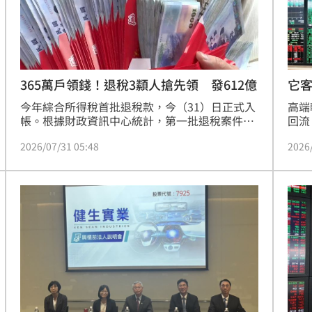
它客
365萬戶領錢！退稅3纇人搶先領 發612億
高端
今年綜合所得稅首批退稅款，今（31）日正式入
回流
帳。根據財政資訊中心統計，第一批退稅案件共
季獲
365萬6898件，總金額達612億3574萬6247元，
2026
2026/07/31 05:48
達6
平均每戶可退約1萬6745元。
半年
量三
表現
股本
多，
156