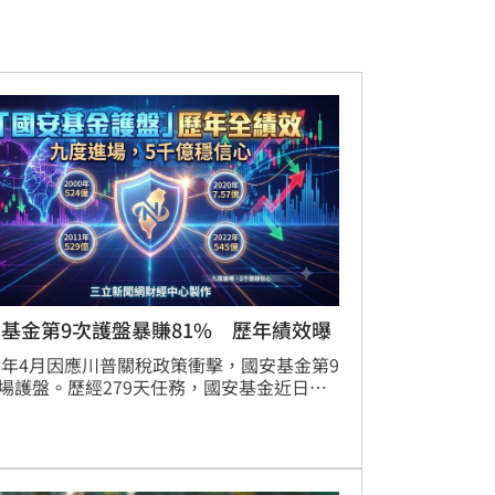
基金第9次護盤暴賺81% 歷年績效曝
25年4月因應川普關稅政策衝擊，國安基金第9
場護盤。歷經279天任務，國安基金近日公
果，累計投入122.5億元，最終出脫金額達
前
1.1億元，扣除成本後淨獲利99.32億元，投資
率高達81%，績效亮眼。此次護盤共鎖定台
、鴻海、台達電等8檔權值股，其中台積電