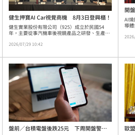
開盤
健生押寶AI Car視覺商機 8月3日登興櫃！
AI
導體
健生實業股份有限公司（925）成立於民國54
延續
年，主要從事汽機車後視鏡產品之研發、生產及
2026
點，
銷售，為台灣國產汽機車後視鏡市佔第一之供應
20
2026/07/29 10:42
商，健生憑藉超過60年的車用後視系統技術基
元，
礎，已由傳統後視鏡製造商，升級為智慧車載視
覺解決方案供應商。預計於8月3日登錄興櫃。
歐盟
盤前／台積電盤後跌25元 下周開盤警報
響