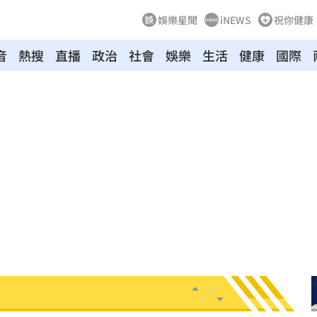
娛樂星聞
iNEWS
祝你健康
音
熱搜
直播
政治
社會
娛樂
生活
健康
國際
網
10:34
爆表
10:33
警
10:32
停駛
10:31
萬安
10:30