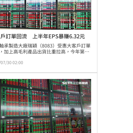
戶訂單回流 上半年EPS暴賺6.32元
軸承製造大廠瑞穎（8083）受惠大客戶訂單
，加上高毛利產品出貨比重拉高，今年第二
利明顯翻揚，上半年每股稅後純益（EPS）
/07/30 02:00
.32元，寫下歷年同期次高紀錄。公司看好下
在美國關稅調整、接單回溫及自動化產品放
大動能加持下，營收與獲利可望優於上半年
，法人也樂觀預期全年獲利有機會超過一個
。台股昨（29）日賣壓沉重，瑞穎傳出利
股價逆勢走揚1.5元，漲幅0.97%，收在
.5元。