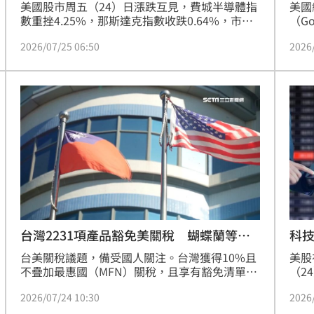
美國
美國股市周五（24）日漲跌互見，費城半導體指
（G
數重挫4.25%，那斯達克指數收跌0.64%，市場
將對
擔憂AI龐大資本支出恐持續侵蝕企業獲利，使晶
2026
2026/07/25 06:50
片股再度遭到拋售。台股方面，在美股利空衝擊
下，台指期夜盤下跌445點、台積電期貨盤後下
跌25元，加上融資再減55.67億元，短線市場信
心仍偏保守，下周一(27)日台股開盤恐延續修正
走勢。
科
台灣2231項產品豁免美關稅 蝴蝶蘭等入
列
美股
台美關稅議題，備受國人關注。台灣獲得10%且
（2
不疊加最惠國（MFN）關稅，且享有豁免清單。
標普
今（24）日，行政院說明，我國共有2231項產品
2026
2026/07/24 10:30
與費
豁免美國301關稅，包括農產品322項、工業產品
開低
1,909項。農產品部分，像是蝴蝶蘭、火鶴、鳳