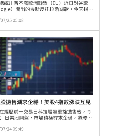
總統川普不滿歐洲聯盟（EU）近日對谷歌
oogle）開出的最新反托拉斯罰款，今天揚言
其祭出關稅並啟動正式貿易調查。
/07/25 05:08
技股拋售潮求企穩！美股4指數漲跌互見
在經歷前一交易日科技股遭重挫拋售後，今
4）日美股開盤，市場積極尋求企穩，道瓊與
500指數開盤後維持微幅紅盤，但那斯達克
/07/24 09:49
城半導體指數受科技股賣壓餘波影響，依舊
震盪，整體市場觀望氣氛濃厚。