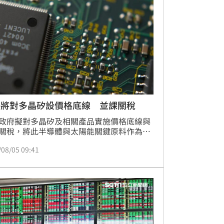
獲利最豐，穩坐最大功臣寶座。國安基金作
定市場的重要機制，主要針對國內外重大事
致的金融失序進行調控，雖過往護盤多見成
但投資人仍須注意，國安基金進場僅具市場
與穩定信心之意義，並非絕對獲利保證，投
作仍應回歸基本面審慎評估風險。
美將對多晶矽設價格底線 並課關稅
政府擬對多晶矽及相關產品實施價格底線與
關稅，將此半導體與太陽能關鍵原料作為對
國的戰略工具。根據路透社報導，商務部基
/08/05 09:41
962年「貿易擴張法」第232條款進行國家安
查，預計本月公布政策，旨在保護美國本土
鏈，對抗中國長期產能過剩與低價傾銷。專
出，此舉雖能為美國生產商爭取生存空間，
需精準設計以維持供應穩定。目前中國掌握
約八成太陽能製造產能，美國此舉將大幅重
球半導體與能源供應鏈格局，影響深遠。