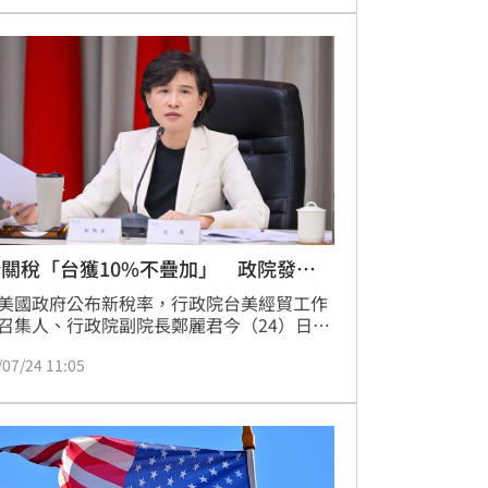
關稅「台獲10%不疊加」 政院發聲
美國政府公布新稅率，行政院台美經貿工作
召集人、行政院副院長鄭麗君今（24）日表
美方肯認我國在「台美對等貿易協定
/07/24 11:05
RT）」中對強迫勞動貨品進口政策所作的承
因此給予我國此項301調查稅率為10%且不
MFN稅率的相對優惠待遇，以及有特別針對
的豁免清單。然而，美方尚未公布「結構性
過剩」301調查結果以及最終稅率的決定，
將持續與美方保持密切聯繫，致力維繫我國