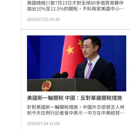
美國總統川普7月23日才對全球80多個貿易夥伴
拋出10%至12.5%的關稅，不料兩家美國中小企
業便於24日聯手將政府告上紐約國際貿易法院，
2026/07/25 03:30
直指行政團隊濫用法規，請求法官裁定該政策無
效並即刻開罰。
美國新一輪關稅 中國：反對單邊關稅措施
針對美國新一輪關稅措施，中國外交部發言人林
劍今天在例行記者會中表示，中方在中美經貿問
題上的立場是一貫的、明確的，反對各種形式的
2026/07/24 11:09
單邊關稅措施，關稅戰、貿易戰不符合任何一方
利益。