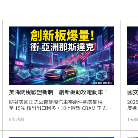
曝
10:28
聘金
10:23
份曝
10:22
應了
10:21
過程
10:20
通緝
10:20
中共
10:19
美降關稅歐盟新制 創新板助攻電動車！
國安
隨著美國正式公告調降汽車零組件輸美關稅
20
溫
10:18
至 15% 釋出出口利多，加上歐盟 CBAM 正式實
度進
施，以及《新電池法》「數位電池護照」制度將
布戰
爐
10:15
5小時前
1天
於 2027 年 2 月啟動要求揭露碳足跡，全球供應
22
鏈正面臨重組與合規轉型壓力。臺灣 EV 關鍵零
報酬
局
10:10
組件、電池與能源管理系統（BMS）業者雖然具
積電