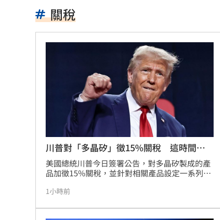
搭台鐵不爽童吵鬧 他踹行李噴1句下場
關稅
周渝民不讓女兒交男友 妻控他要千萬
保安宮後山…掛一具男屍穿著整齊！身
獨／田路路嗆曹雨婷點名姜厚任 他回
蔡英文任競總主委助攻 蘇巧慧曝邀約
新／徐巧芯大姑律師棄保跑了 媽也被
馬德共諜同夥…涉洩海馬斯保養手冊給
川普對「多晶矽」徵15%關稅 這時間生
效
世紀民生*拼圖式併購奏效 海外成長升
美國總統川普今日簽署公告，對多晶矽製成的產
品加徵15%關稅，並針對相關產品設定一系列最
低進口價格，自12月4日生效；不過，來自台、
白海豚估今晚發海警！週末降雨熱區出
1小時前
日、韓及歐盟的產品，適用稅率合計總和為
15%。多晶矽是製造太陽能板和半導體的關鍵原
李灝宇自打球倒地！ 2次滿壘打擊都出
料。