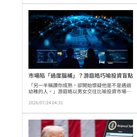
市場陷「過度腦補」？游庭皓巧喻投資盲點
「另一半稱讚你成熟，卻開始懷疑他是不是遇過
幼稚的人。」游庭皓以男女交往比喻投資市場，
指出外界面對消息時容易陷入過度解讀。知名財
2026/07/24 04:31
經作家游庭皓今24日在自己的YT頻道