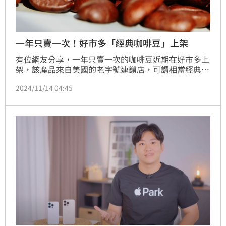
一年只賣一次！好市多「經典咖啡豆」上架
有位網友分享，一年只賣一次的咖啡豆近期在好市多上
架，該產品來自美國的老字號連鎖店，可謂相當經典。
不少人看到這資訊，紛紛詢問「哪裡有賣？」根據其他
2024/11/14 04:45
顧客的回應，各家好市多的銷售狀況較不相同，有的沒
貨、有的有貨、有的明（15）日才會上架。網友便對此
建議，在出發購物前，可先致電客服詢問貨況，以免撲
空。