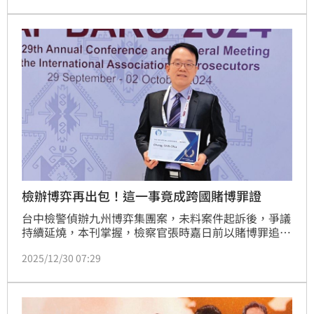
標準，但不會讓中聯復工，也強調地方是食安最重要的
第一線把關。
檢辦博弈再出包！這一事竟成跨國賭博罪證
台中檢警偵辦九州博弈集團案，未料案件起訴後，爭議
持續延燒，本刊掌握，檢察官張時嘉日前以賭博罪追加
起訴葳群謝姓營運長，指控葳群設計的《魔龍再起》近
2025/12/30 07:29
30款遊戲已在中國上架涉嫌賭博及洗錢罪，但本刊比對
相關罪證資料，發現多款軟體不僅已獲蘋果及安卓2大
手機系統認證為純遊戲APP，甚至到目前為止均未上
架，檢察官在起訴的卷證中也不見中國上線的網頁等證