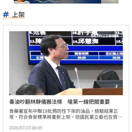
上架
毒油吵翻林靜儀搬法條 嗆第一線把關重要
食藥署宣布中聯19批預防性下架的油品，檢驗結果正
常，符合食安標準將重新上架。但國民黨立委也在質詢
時提出質疑，更稱貿然上架會讓地方政府承受很大壓
2026/07/23 08:09
力，對此，衛福部次長林靜儀重申，這19批油品是符合