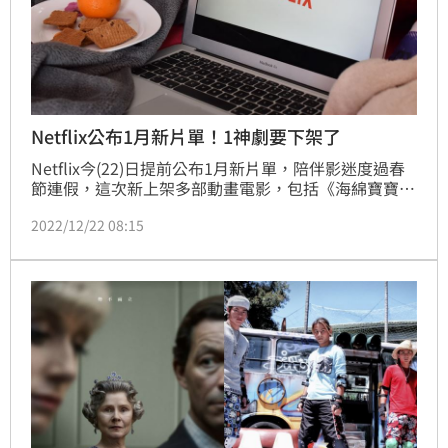
Netflix公布1月新片單！1神劇要下架了
Netflix今(22)日提前公布1月新片單，陪伴影迷度過春
節連假，這次新上架多部動畫電影，包括《海綿寶寶電
影版》、《尖叫旅社》系列，動畫影集則有《伊藤潤二
2022/12/22 08:15
狂熱：日本恐怖故事》、《終末的女武神：第2季》，
還有多部韓劇包括經典作《大力女子都奉順》和打破收
視紀錄、男神南柱赫演出的《如此耀眼》。(賴俊佑)