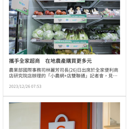
攜手全家超商 在地農產購買更多元
農業部國際事務司林麗芳司長(26)日出席於全家便利商
店研究院店辦理的「小農網+店雙聯通」記者會，見證
臺灣農產嘉年華與全家便利商店簽署共同推廣行銷臺灣
2023/12/26 07:53
農產品的合作意向書，並自即日起展開為期1個月的
「小農連線 網前衝」聯名活動，同步於超商實體店面
與全家好賣+網路商店合作上架販售精選當季生鮮農產
品。