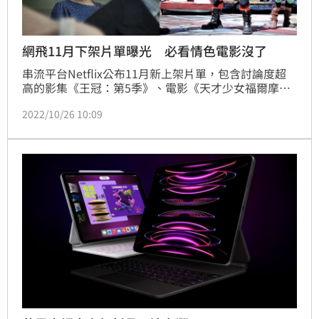
網飛11月下架片單曝光 必看情色電影沒了
串流平台Netflix公布11月新上架片單，包含討論度超
高的影集《王冠：第5季》、電影《天才少女福爾摩斯
2》，經典之作《古墓奇兵》、《阿甘正傳》，以及周
2022/10/26 10:09
興哲入圍最佳新演員的處女作《我吃了那男孩一整年的
早餐》等都將在Neflix上線。四部經典偶像劇和必看情
色電影則是下架倒數。