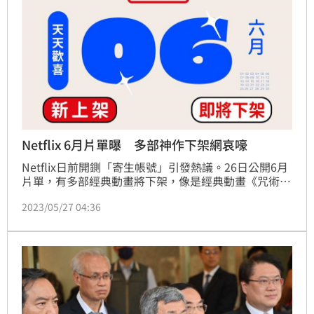
Netflix 6月片單曝 多部神作下架網哀嚎
Netflix日前開鍘「寄生帳號」引發熱議。26日公開6月
片單，有多部經典動畫將下架，像是經典動畫《咒術迴
戰》、《死亡筆記本》系列，讓動漫迷哀嚎，不過已故
2023/05/27 04:36
南韓女星雪莉的遺作雪莉，四鐸》確定在6月17日上
線。