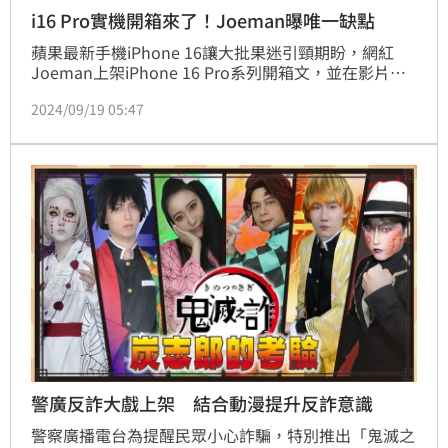
i16 Pro實機開箱來了！Joeman曝唯一缺點
蘋果最新手機iPhone 16讓大批果迷引頸期盼，網紅
Joeman上架iPhone 16 Pro系列開箱文，並在影片中
分析iPhone 16 Pro的特色及亮點，不過，他也不忘提
2024/09/19 05:47
到唯一的缺點，就是「不支援快充」。
警廣反詐大戲上架 結合動漫提升反詐意識
警察廣播電台為提醒民眾小心詐騙，特別推出「鬼滅之