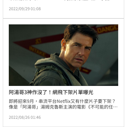
之外，李奧納多狄卡皮歐電影《全面啟動》、《火影忍
2022/09/29 01:08
者疾風傳第10-12季》、全智賢韓劇《智異山》、孫儷
的《羋月傳》等等都上架。另外下架名單，《原來是美
男》、《嫉妒的化身》、《我的女友是九尾狐》等韓劇
即將移除。
阿湯哥3神作沒了！網飛下架片單曝光
即將迎來9月，串流平台Netflix又有什麼片子要下架？
像是「阿湯哥」湯姆克魯斯主演的電影《不可能的任
務》1-3集全下架，由「二代蜘蛛人」安德魯加菲爾德
2022/08/26 01:46
主演的兩部蜘蛛人電影也將說掰掰。此外由武打巨星成
龍主演的幾部經典香港電影也將在Netflix到期，還沒看