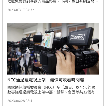
候難免會遇到喜歡的商品停賣、下架。近日有網友發
現，賣場內有一款經典熟食再度回歸，火速買回家後更
2023/07/17 04:32
是一口氣吃掉半盒，貼文曝光後立刻讓會員全都嗨翻
了。
NCC通過鏡電視上架 最快可收看時間曝
國家通訊傳播委員會（NCC）今（28日）以4：0的票
數審議通過鏡電視上架中嘉、凱擘、台固等共32個有線
電視系統86頻道案，但考量此案爭議頗多，NCC附帶條
2023/06/28 03:41
件，要求鏡電視8大股東須簽不賣股、不找人頭的切結
書。