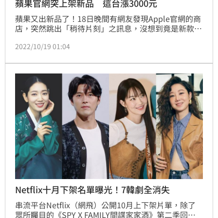
蘋果官網突上架新品 這台漲3000元
蘋果又出新品了！18日晚間有網友發現Apple官網的商
店，突然跳出「稍待片刻」之訊息，沒想到竟是新款
iPad Pro、iPad 10真的要登場了，還有Apple TV 4K，
2022/10/19 01:04
讓果粉嗨翻了。
Netflix十月下架名單曝光！7韓劇全消失
串流平台Netflix（網飛）公開10月上下架片單，除了
眾所矚目的《SPY X FAMILY間諜家家酒》第二季回歸