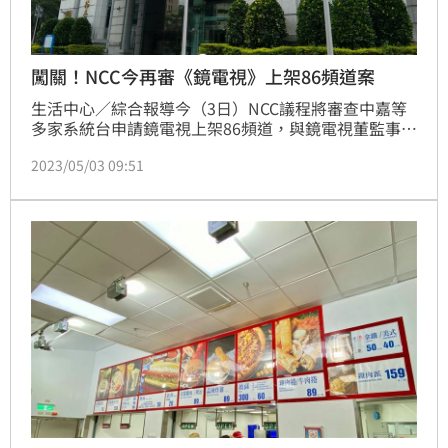
闖關！NCC今再審《鏡電視》上架86頻道案
生活中心／綜合報導今（3日）NCC議程將審查中嘉等
多家系統台申請鏡電視上架86頻道，與鏡電視董監事與
負責人變更等案，將會由NCC主委陳耀祥主持，據傳這
2023/05/03 09:51
次過關機率高。