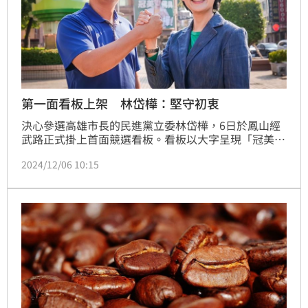
第一面看板上架 林岱樺：堅守初衷
決心參選高雄市長的民進黨立委林岱樺，6日於鳳山經
武路正式掛上首面競選看板。看板以大字呈現「冠美佛
俱挺岱樺」，展現地方民眾的支持力量，也引發熱烈關
2024/12/06 10:15
注。