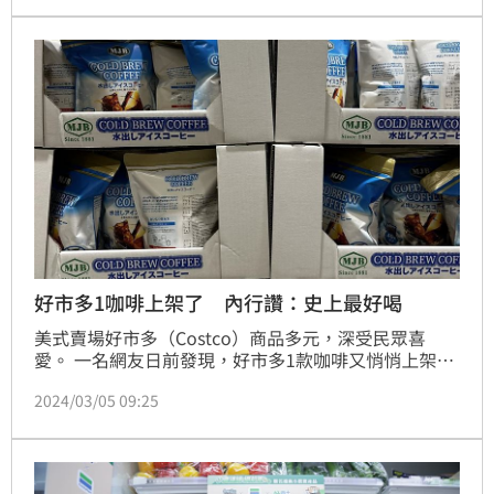
慘遭淘汰，才參加兩集就退場，而比賽結束後，她的表
演影片至今都沒上架湖南衛視電視台的官方YouTube，
理由也曝光了。蔡維歆
好市多1咖啡上架了 內行讚：史上最好喝
美式賣場好市多（Costco）商品多元，深受民眾喜
愛。 一名網友日前發現，好市多1款咖啡又悄悄上架
了，照片曝光後，讓大批網友全暴動，直呼「史上最好
2024/03/05 09:25
喝的咖啡終於來了，衝啊！」