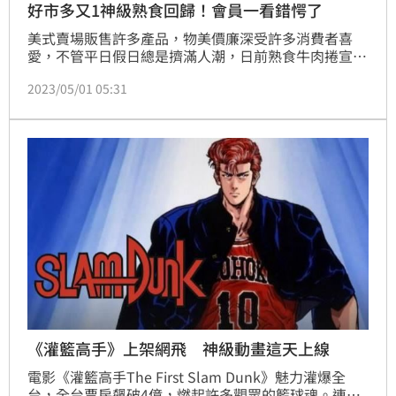
好市多又1神級熟食回歸！會員一看錯愕了
美式賣場販售許多產品，物美價廉深受許多消費者喜
愛，不管平日假日總是擠滿人潮，日前熟食牛肉捲宣布
回歸，讓不少會員相當開心，如今，熟食區又有1款神
2023/05/01 05:31
級產品回歸，但會員看完後卻大嘆「可惜」。
《灌籃高手》上架網飛 神級動畫這天上線
電影《灌籃高手The First Slam Dunk》魅力灌爆全
台，全台票房飆破4億，燃起許多觀眾的籃球魂。連帶