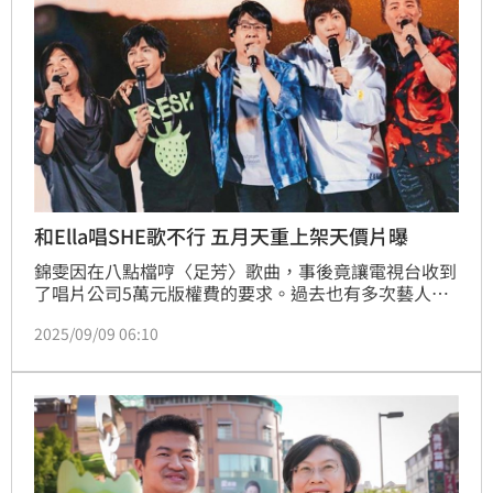
據，最離譜的是，檢察官竟然把其他合法線上遊戲幣流
全計入438億
和Ella唱SHE歌不行 五月天重上架天價片曝
錦雯因在八點檔哼〈足芳〉歌曲，事後竟讓電視台收到
了唱片公司5萬元版權費的要求。過去也有多次藝人因
版權問題出包，陳嘉樺（Ella）在五月天演唱會上合唱
2025/09/09 06:10
S.H.E經典歌曲〈五月天〉，事後影片上架後亦無預警
下架，外傳花了200萬人民幣（約台幣900萬）去搞定
版權問題後才得以重新曝光。