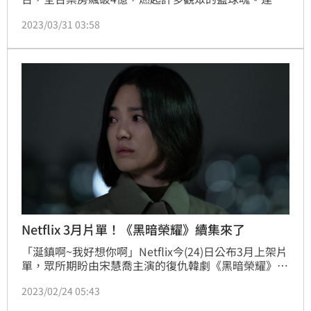
1993年開始的動畫再度被翻出來回味。今（31）日101
2023/03/31 03:58
集的動畫在Netflix上線。記者黃閔／台北報導
Netflix 3月片單！《黑暗榮耀》續集來了
「涎鎮啊~我好想你啊」Netflix今(24)日公布3月上架片
單，眾所期盼由宋慧喬主演的復仇韓劇《黑暗榮耀》第
二部將在3月10日上線，受到全球影迷喜愛的《安眠書
2023/02/24 05:43
店4》、因出現「25公分大鵰」引發話題的《性/生活》
第2季，以及由吳慷仁、柯佳嬿、林心如主演的台劇