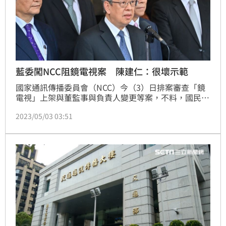
藍委闖NCC阻鏡電視案 陳建仁：很壞示範
國家通訊傳播委員會（NCC）今（3）日排案審查「鏡
電視」上架與董監事與負責人變更等案，不料，國民黨
立委一早擅闖NCC欲阻止主委陳耀祥通過「鏡電視」
2023/05/03 03:51
案，對此，行政院長陳建仁表示，NCC是個獨立的機
關，國會議員應該予以尊重，不應該藉著個案的審查，
做介入的任何干預，「我想這是個很壞的示範」。