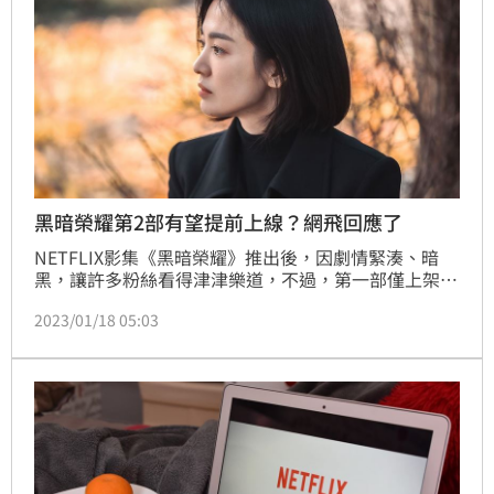
黑暗榮耀第2部有望提前上線？網飛回應了
NETFLIX影集《黑暗榮耀》推出後，因劇情緊湊、暗
黑，讓許多粉絲看得津津樂道，不過，第一部僅上架八
集，男女主角們的下場得等到下一部才能揭曉，讓眾多
2023/01/18 05:03
影迷直呼「等不了！」如今，南韓Netflix也對此做出回
應！