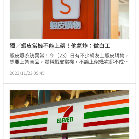
獨／蝦皮當機不能上架！他氣炸：做白工
蝦皮爆系統異常！今（23）日有不少網友上蝦皮購物，
想要上架商品，豈料蝦皮當機，不論上架幾次都不成
功，紛紛留言痛批「為什麼上架沒顯示啊，氣暈了！」
2023/11/23 05:45
對此，有一名民眾也向《三立新聞網》說明情況，他當
時為此打給客服，豈料等了10分鐘才接通、再等待客服
查詢10分鐘，最後才得到「系統異常」的回覆，修復也
不會通知，客服更直言只能讓賣家做白工。（記者：王
翊綺）