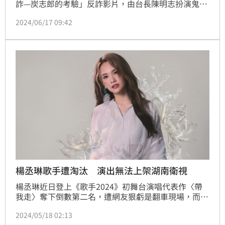
詐—炭志郎的考驗」反詐影片，由台長陳明志扮演鬼滅
之刃主角炭志郎，主軸圍繞在炭志郎和妹妹薇豆子踏上
2024/06/17 09:42
打擊反派詐騙集團的旅程。影片不僅結合時下流行的動
漫題材，並以淺顯易懂的方式揭露熱門演唱會門票詐
騙、假投資群組等手法，讓民眾吸收反詐騙知識。記者
莊淇鈞／台北報導
楊丞琳歌手遭淘汰 演出無法上架湖南衛視
楊丞琳近日登上《歌手2024》初舞台演唱代表作〈帶
我走〉奪下倒數第二名，遭網友狠虧是翻車現場，而在
最新舞台中，楊丞琳挑戰林俊傑的〈不為誰而作的歌〉
2024/05/18 02:13
力圖雪恥，引來大眾期待，最終結果出爐，獲得第六名