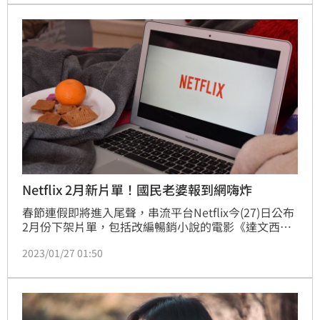
《模仿犯》都將在3月上架。(賴俊佑)
Netflix 2月新片單！國民老婆報到網嗨炸
春節連假即將進入尾聲，串流平台Netflix今(27)日公布
2月份下架片單，包括改編暢銷小說的電影《達文西密
碼》、浪漫愛情經典《第六感生死戀》，周星馳監製作
2023/01/27 01:50
品《西遊：伏妖篇》和恐怖經典《人魔》、《長城》都
將陸續下架，把握最後幾天假期重溫經典。(賴俊佑)