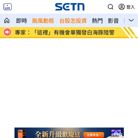
登入
即時
颱風動態
台股怎投資
熱門
影音
熱搜
陸警
印度男來台觀光又偷又騙…把全聯當提款
白海豚
機
60％