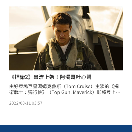
的朋友得快點鎖定了。
《捍衛2》串流上架！阿湯哥吐心聲
由好萊塢巨星湯姆克魯斯（Tom Cruise）主演的《捍
衛戰士：獨行俠》（Top Gun: Maverick）即將登上串
流平台。對於創下票房奇蹟且名利雙收的阿湯哥，日前
2022/08/11 03:57
接受外媒訪問謙虛地說「最棒的就是每個人都開心，這
就是我想要的。」