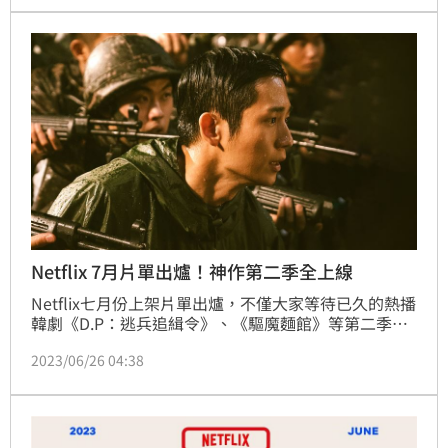
Netflix 7月片單出爐！神作第二季全上線
Netflix七月份上架片單出爐，不僅大家等待已久的熱播
韓劇《D.P：逃兵追緝令》、《驅魔麵館》等第二季上
線，許多續集也陸續在暑期登場，連最火辣的《慾罷不
2023/06/26 04:38
能：第5季》也即將開播。