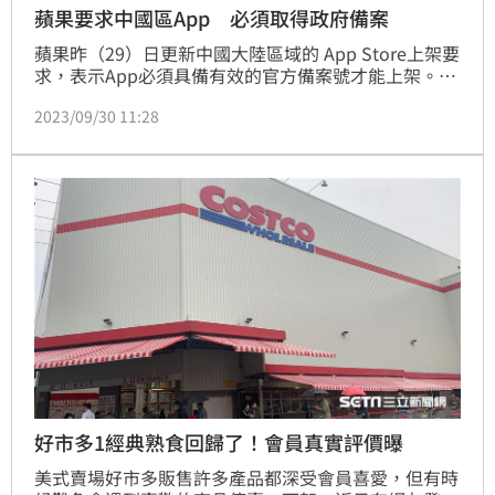
蘋果要求中國區App 必須取得政府備案
蘋果昨（29）日更新中國大陸區域的 App Store上架要
求，表示App必須具備有效的官方備案號才能上架。這
意味目前超過132萬個應用程式，如果不能取得中國政
2023/09/30 11:28
府備案，明年4月1日起恐將無法更新，面臨強制下架。
好市多1經典熟食回歸了！會員真實評價曝
美式賣場好市多販售許多產品都深受會員喜愛，但有時