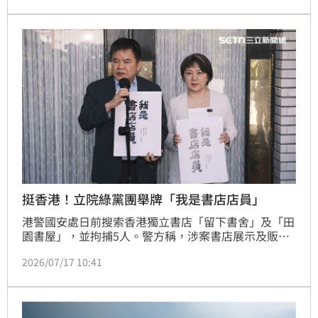
挺香港！立院綠黨團舉牌「我是書店店員」
港警國安處日前搜索香港獨立書店「留下書舍」及「田
園書屋」，並拘捕5人。警方稱，涉案書店展示及販售
具「煽動意圖」的刊物，包括台灣出版的《唯紅花綻
2026/07/17 10:41
放：習近平時代的認同與歸屬》，遭捕店員身穿「我是
書店店員」T恤，也引起網友關注。立院民進黨團幹事
長莊瑞雄、書記長范雲今（17）日也舉牌聲援香港的書
店，直言「每個人都應該要是守護思想自由的書店店