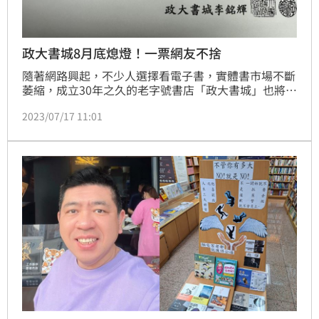
政大書城8月底熄燈！一票網友不捨
隨著網路興起，不少人選擇看電子書，實體書市場不斷
萎縮，成立30年之久的老字號書店「政大書城」也將熄
燈。政大書城董事長李銘輝昨（16日）發出公告，「政
2023/07/17 11:01
大書城謹訂於112年8月31日停業」，消息曝光，不少
網友感嘆「好可惜」、「我的大學時代的政大書城回憶
正式結束了」。