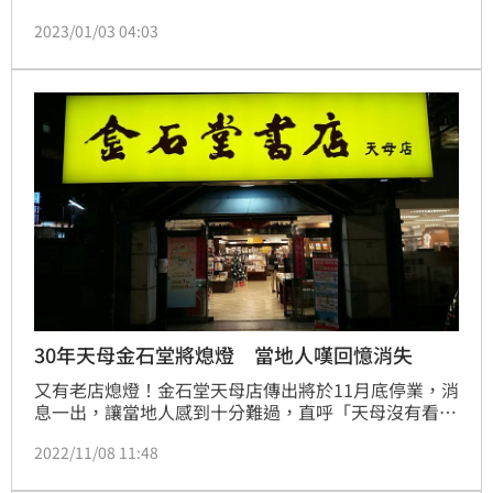
每想起這件事情都感到歉意，因此特地寫了一封自白
2023/01/03 04:03
信，並附上3000元。事後，金石堂並未追究，反而將
這份「改正」的意念，轉化為「正向」與「希望」的心
意，期盼這個世界只會有更多更多的善良與好事。貼文
曝光後，網友直呼「太感人了！謝謝金石堂這麼正面的
力量！」
30年天母金石堂將熄燈 當地人嘆回憶消失
又有老店熄燈！金石堂天母店傳出將於11月底停業，消
息一出，讓當地人感到十分難過，直呼「天母沒有看
書、買書的地方了」。對此，天母商圈發展協會理事長
2022/11/08 11:48
唐笛證實，金石堂因租金不堪負荷，將營業到月底結
束。