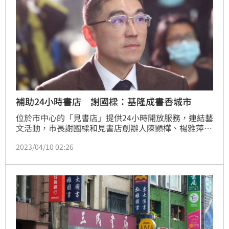
補助24小時書店 謝國樑：基隆成書香城市
位於市中心的「見書店」提供24小時開放服務，連結藝
文活動，市長謝國樑和見書店創辦人陳顥樺、楊雅萍夫
婦今(10)日宣布喜訊，謝國樑打趣說，日前在他臉書
2023/04/10 02:26
「劇透」這訊息獲熱烈迴響，鼓勵更多書店與文化創意
店家參與，讓基隆的城市生活增添書香、藝文氛圍。