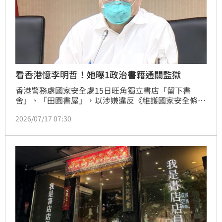
看香港憶李明哲！她曝1政治書籍通關監獄
香港警務處國家安全處15日旺角獨立書店「留下書
舍」、「田園書屋」，以涉嫌違反《維護國家安全條
例》拘捕5名書店相關人員，其中一位店員身穿「我是
2026/07/17 07:30
書店店員」的黑色T恤，引發熱議。對此，台灣基進黨
秘書長吳欣岱也感嘆「在今天的香港，賣一本書，可以
被扣上國安罪、被控煽動」。