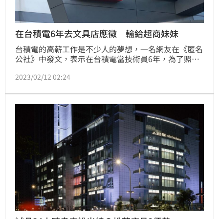
在台積電6年去文具店應徵 輸給超商妹妹
台積電的高薪工作是不少人的夢想，一名網友在《匿名
公社》中發文，表示在台積電當技術員6年，為了照顧
孩子，才辭職換正常班的工作，結果最近應徵一家大型
2023/02/12 02:24
文具店，同期面試的還有一位在超商工作2年的店員妹
妹，結果居然是妹妹錄取，原PO則慘遭滑鐵盧，讓原
PO大嘆，「我到底輸在哪裡」。