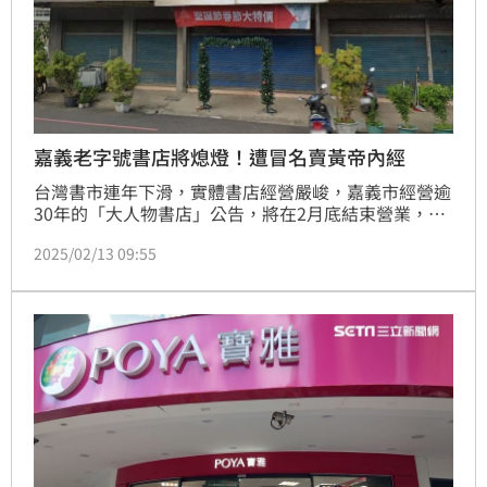
嘉義老字號書店將熄燈！遭冒名賣黃帝內經
台灣書市連年下滑，實體書店經營嚴峻，嘉義市經營逾
30年的「大人物書店」公告，將在2月底結束營業，消
息傳出後，令不少忠實顧客相當不捨。而業者近期發現
2025/02/13 09:55
有人冒用書店名義，在臉書販售黃帝內經等書，提醒民
眾勿上當。