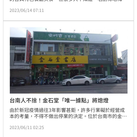
烹飪教室就曾開在永康街裡，現在由大女兒程安琪接
2023/06/14 07:11
棒，繼續傳承美食文化，至於傅培梅烹飪教室樓下的
「永業書局」，則是知名的在地書店，前總統馬英九曾
到這家書店擔任一日店員，顯示「永業書局」的「江湖
地位」，不料「永業書局」和樓上鄰居因為1樓防火巷
使用權和增建物等問題打了15年官司，至今未歇。
台南人不捨！金石堂「唯一據點」將熄燈
由於新冠疫情過往3年影響甚鉅，許多行業礙於經營成
本的考量，不得不做出停業的決定。位於台南市的金石
堂書店新營店，確定將在6月25日關門，並於臉書粉專
2023/06/11 02:25
貼文公告，「已想盡一切方法延長書店的生命。」消息
一出，引起許多在地民眾不捨。