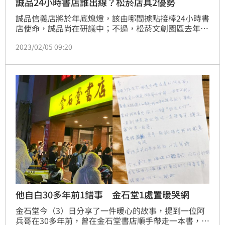
誠品24小時書店誰出線？松菸店具2優勢
誠品信義店將於年底熄燈，該由哪間據點接棒24小時書
店使命，誠品尚在研議中；不過，松菸文創園區去年首
度嘗試夜間營運，加上大巨蛋力拚年底試營運，都為松
2023/02/05 09:20
菸誠品不打烊提供加分條件。
他自白30多年前1錯事 金石堂1處置暖哭網
金石堂今（3）日分享了一件暖心的故事，提到一位阿
兵哥在30多年前，曾在金石堂書店順手帶走一本書，每