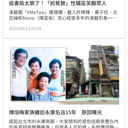
這書局太狠了！「抓蕉替」性騷區笑翻眾人
演藝圈「#MeToo」連環爆，藝人許傑輝、黃子佼、炎
亞綸和Nono（陳宣裕）苦心經營多年的演藝形象一夕
翻車，有網友發現「三民書局」設置性騷擾選書專區，
2023/06/23 02:59
上頭更寫著「不管你有多大，NO！就是NO！」、「不
是道歉就不會炎上」、「抓蕉替」等，不禁驚呼：「這
麼跟得上時事的書店！」（記者：王翊綺）
傅培梅家族纏訟永康名店15年 原因曝光
提起台北市的永康商圈，大家想到的是包括鼎泰豐在內
的各具特色餐廳美食，但很多人不知道，名廚傅培梅的