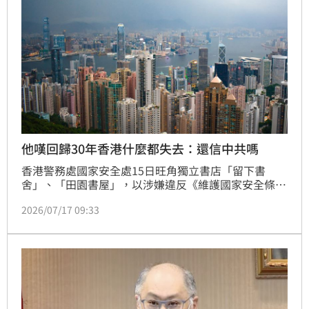
員」。
他嘆回歸30年香港什麼都失去：還信中共嗎
香港警務處國家安全處15日旺角獨立書店「留下書
舍」、「田園書屋」，以涉嫌違反《維護國家安全條
例》拘捕5名書店相關人員，其中一位店員身穿「我是
2026/07/17 09:33
書店店員」的黑色T恤，引發熱議。對此，前民眾黨中
央委員張益贍也感嘆，「我們還要相信中共這個獨裁政
權的任何承諾嗎？」。