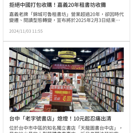
拒絕中國打包收購！嘉義20年租書坊收攤
嘉義老牌「錦城可魯租書坊」營業超過20年，卻因時代
變遷、閱讀型態轉變，宣布將於2025年2月3日結束營
業！店內擁有20多萬本藏書、近1萬5000名會員，業者
2024/11/03 11:55
決定進行清倉拍賣，消息一出立刻吸引大批書迷湧入搶
購。
台中「老字號書店」熄燈！10元起忍痛出清
位於台中市中區的知名獨立書店「天龍圖書台中店」，