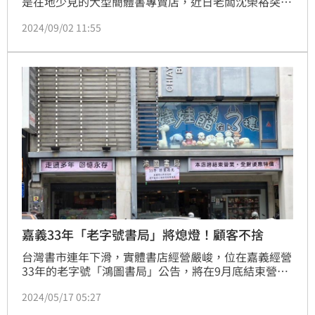
是在地少見的大型簡體書專賣店，近日老闆沈榮裕突宣
布將結束營業，指出因店內同事病倒，無力再經營，只
2024/09/02 11:55
能忍痛歇業，預計10月左右熄燈，讓許多老客戶感到十
分不捨。
嘉義33年「老字號書局」將熄燈！顧客不捨
台灣書市連年下滑，實體書店經營嚴峻，位在嘉義經營
33年的老字號「鴻圖書局」公告，將在9月底結束營
業，即日起打折出清圖書文具等。消息傳出，令不少忠
2024/05/17 05:27
實顧客相當不捨，「回憶啊…嘉義市在地老牌書局」。