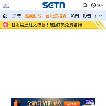
登入
即時
颱風動態
台股怎投資
熱門
影音
熱搜
詢
ETF爆208億逃命潮！ 溫建勳揭買盤
記憶體
牛！