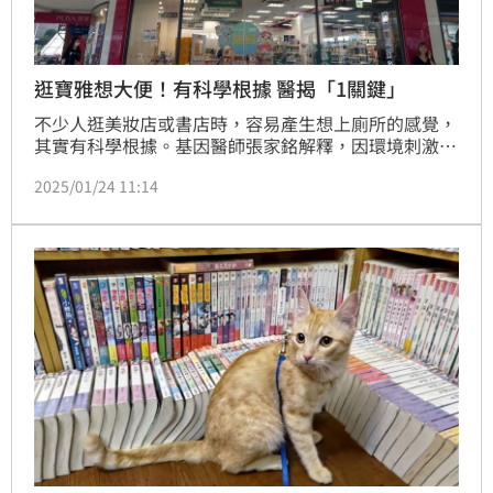
逛寶雅想大便！有科學根據 醫揭「1關鍵」
不少人逛美妝店或書店時，容易產生想上廁所的感覺，
其實有科學根據。基因醫師張家銘解釋，因環境刺激與
副交感神經、迷走神經共同作用所致，書店或美妝店通
2025/01/24 11:14
常都燈光美、氣氛佳，使讓人感到放鬆，副交感神經會
開始作用，幫助腸胃進入加速蠕動模式，若腸道內原本
就有糞便，此時便意會隨之而來。