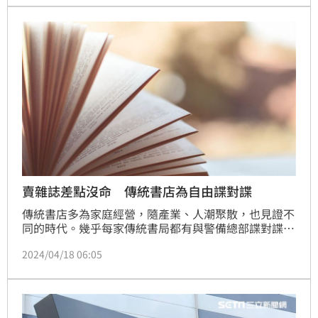
賣雜誌差點沒命 傳統書店為自由諜對諜
傳統書店多為家庭經營，隨產業、人潮聚散，也見證不
同的時代。幾乎每家傳統書局都有與警備總部諜對諜的
經驗。為什麼冒著風險也要賣？位於雲林虎尾的自由書
2024/04/18 06:05
店二代老闆潘學德表示：「搶手啊，像《美麗島雜
誌》、什麼週刊，被抓他們就改名，很多啦，你沒有，
就很遜。」