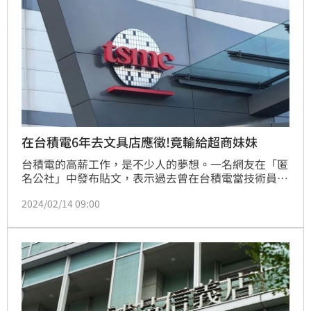
在台積電6年去文具店應徵!竟輸給超商妹妹
台積電的高薪工作，是不少人的夢想。一名網友在「匿
名公社」中發布貼文，表示過去曾在台積電當技術員6
年，在應徵下份文具店工作時，竟輸給在超商工作2年
2024/02/14 09:00
的店員妹妹，讓原PO十分傻眼，「我到底輸在哪
裡」。