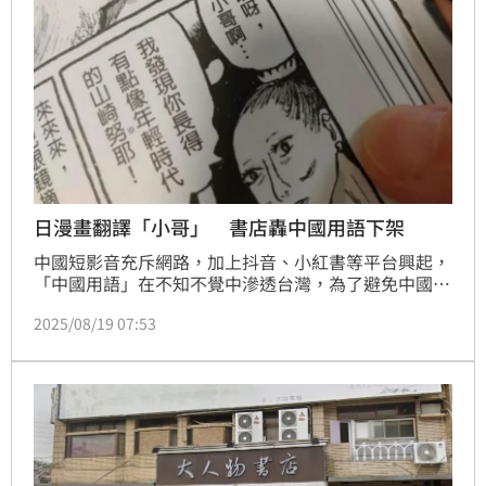
日漫畫翻譯「小哥」 書店轟中國用語下架
中國短影音充斥網路，加上抖音、小紅書等平台興起，
「中國用語」在不知不覺中滲透台灣，為了避免中國用
語削弱了台灣語言的主體性，生活中越來越多人自覺抵
2025/08/19 07:53
制中國用語。近日高雄「日閱書局」發文指出一本漫畫
翻譯中使用中國用語「小哥」，宣布書店將下架該本漫
畫。