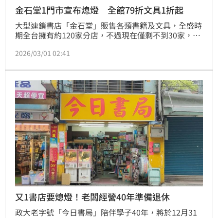
金石堂1門市宣布熄燈 全館79折文具1折起
大型連鎖書店「金石堂」販售各類書籍及文具，全盛時
期全台擁有約120家分店，不過現在僅剩不到30家，而
金石堂新店店日前也宣佈租約將到期，即日起至6月21
2026/03/01 02:41
日出清大拍賣，全館79折起。消息曝光後，讓一票在地
人超不捨。
又1書店要熄燈！老闆經營40年準備退休
政大老字號「今日書局」陪伴學子40年，將於12月31