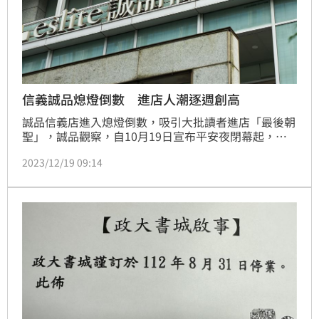
信義誠品熄燈倒數 進店人潮逐週創高
誠品信義店進入熄燈倒數，吸引大批讀者進店「最後朝
聖」，誠品觀察，自10月19日宣布平安夜閉幕起，週
末單日進店人潮就超過5萬人次，且週週創新高，12月
2023/12/19 09:14
16日單日進店人潮，已達5.3萬人次，熱鬧程度超越跨
年夜。