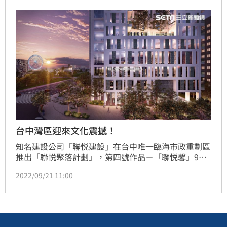
台中灣區迎來文化震撼！
知名建設公司「聯悦建設」在台中唯一臨海市政重劃區
推出「聯悦聚落計劃」，第四號作品－「聯悦馨」9月
17日正式公開！主打由當代建築大師團紀彥操刀，並結
2022/09/21 11:00
合近千坪TSUTAYA BOOKSTORE。聯悦馨以國際級建
築姿態，引領重劃區成為講究生活品味宜居的第一首
選。