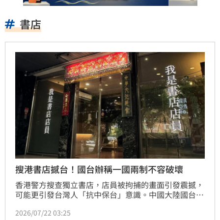
書店
搜港書店撼台！國台辦稱一國兩制不容破壞
香港警方搜查獨立書店，店員被拘捕的畫面引發震撼，
可能更引發台灣人「抗中保台」意識。中國大陸國台辦
發言人張晗今日說，「一國兩制在香港的成功實踐不容
2026/07/22 03:25
任何勢力造謠破壞」。