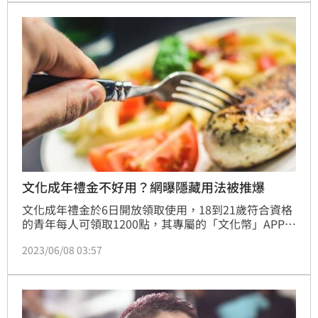
文化成年禮金不好用？網曝隱藏用法被推爆
文化成年禮金於6日開放領取使用，18到21歲符合資格
的青年每人可領取1200點，其專屬的「文化幣」APP也
已上架，使用期限至明（2024）年6月30日。不過，就
2023/06/08 03:57
有網友指出，自己不太看書，電影票操作功能也看不太
懂，忍不住問「有人跟我一樣覺得不太好用嗎？」貼文
一出，也引起網友討論。