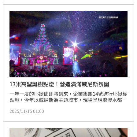
起」的促銷牌子，依舊乏人問津。
13米高聖誕樹點燈！營造滿滿威尼斯氛圍
一年一度的耶誕節即將到來，企業集團14號進行耶誕樹
點燈，今年以威尼斯為主題城市，現場呈現浪漫水都的
獨特魅力，除了精彩的耶誕樹，還規劃許多主題裝置，
2025/11/15 01:00
吸引民眾拍照打卡。