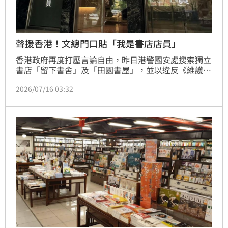
聲援香港！文總門口貼「我是書店店員」
香港政府再度打壓言論自由，昨日港警國安處搜索獨立
書店「留下書舍」及「田園書屋」，並以違反《維護國
家安全條例》拘捕5名書店相關人員。警方稱，涉案書
2026/07/16 03:32
店展示及販售被認定具「煽動意圖」的刊物，包括台灣
出版的《唯紅花綻放：習近平時代的認同與歸屬》。事
件引發台灣各界聲援，文化總會秘書長李厚慶今（16）
日也PO文指出，文總門口也貼上「我是書店店員」六
字聲援。