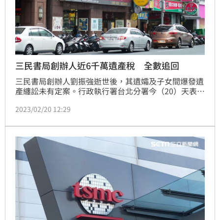
三民書局創辦人近6千萬遺產稅 全數追回
三民書局創辦人劉振強逝世後，其遺孀及子女間爆發遺
產纏訟未有定案。行政執行署台北分署今（20）天表
示，鉅額遺產所產生遺產稅新台幣5995萬多元，已全
2023/02/20 12:29
數徵起。