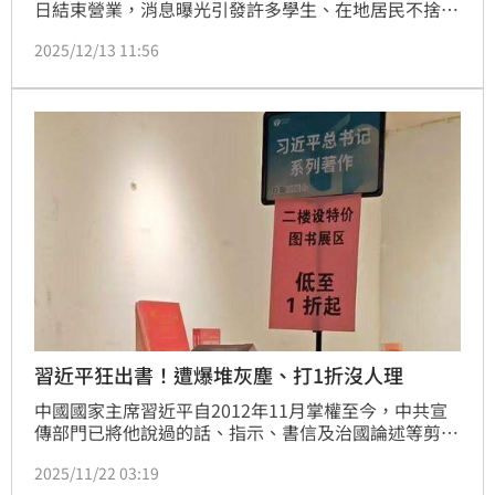
日結束營業，消息曝光引發許多學生、在地居民不捨。
業者表示，歇業主因是老闆規劃退休、無人接班，並非
2025/12/13 11:56
租金或生意因素。
習近平狂出書！遭爆堆灰塵、打1折沒人理
中國國家主席習近平自2012年11月掌權至今，中共宣
傳部門已將他說過的話、指示、書信及治國論述等剪輯
成冊，陸續出版超過150種本書。然而，就有部落客指
2025/11/22 03:19
出，習近平的著作在一些書店裡，即使掛上「低至1折