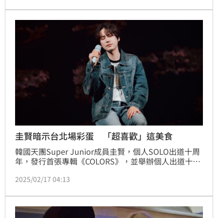
台北作為亞洲巡迴的首站。消息公開後瞬間引發粉絲熱
議，ATINY（粉絲名）們紛紛直呼「3年等待終於有結
果」，預告新一輪搶票大戰即將展開。
圭賢暗示台北場彩蛋 「超喜歡」這美食
韓國天團Super Junior成員圭賢，個人SOLO出道十周
年，發行首張專輯《COLORS》，並舉辦個人出道十周
年紀念亞洲巡迴演唱會，本周六、日在林口體育館開
2025/02/17 04:13
唱，對於台灣的美食，圭賢坦言由於飲食習慣的關係，
平時吃的東西大致相同，如果有新的美食推薦，他一定
會嘗試，還趁機告白「我超喜歡雞排！」他對雞排心心
念念，應該是去年初在高雄巨蛋第一場演出後，跑到瑞