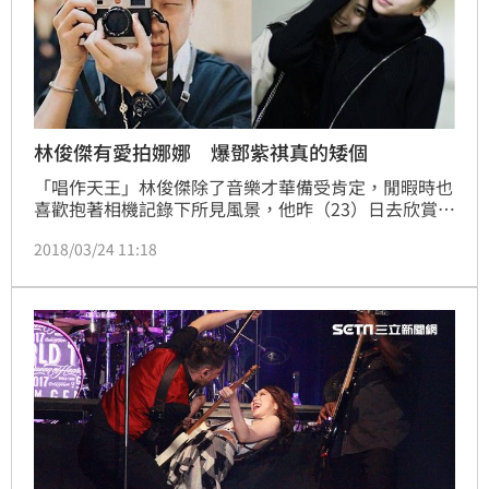
林俊傑有愛拍娜娜 爆鄧紫祺真的矮個
「唱作天王」林俊傑除了音樂才華備受肯定，閒暇時也
喜歡抱著相機記錄下所見風景，他昨（23）日去欣賞好
友鄧紫祺的演唱會，就拿著他的寶貝萊卡相機拍個不
2018/03/24 11:18
停，到了後台跟鄧紫棋合照後，還親自替來看演唱會的
歐陽姊妹拍了張溫馨照片，意外曝光鄧紫棋「真的很嬌
小」。