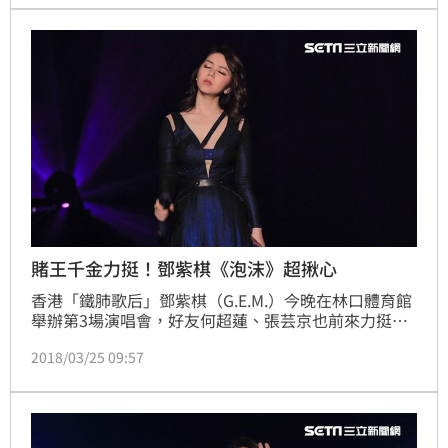
的清晰咬字唱出台語，令歌迷驚豔不已。
賭王千金力挺！鄧紫棋《泡沫》超揪心
香港「鐵肺歌后」鄧紫棋（G.E.M.）今晚在林口體育館
舉辦第3場演唱會，好友何超蓮、張芸京也前來力挺，
轉眼來到最終場，鄧紫棋直呼捨不得，嘴裡直道感謝，
2018/03/25 09:57
除了帶來一首又一首經典歌曲，感性的話也特別多，鄧
紫棋不斷分享自己的心路歷程，笑稱在台灣話變很多，
「我真的很喜歡這裡，喜歡來台灣工作、吃東西、看你
們」。