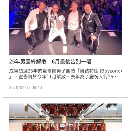
（記者游承霖／桃園報導）
25年男團終解散 6月最後告別一唱
成軍超過25年的愛爾蘭男子團體「男孩特區 (Boyzone) 
」，宣告將於今年11月解散。去年為了慶祝入行25
年，還推出新專輯《Thank You & Goodnight》，同
2019/04/18 08:43
時宣布將舉辦限定一年的最後告別巡迴演唱會，為留給
台灣樂迷一個完美的回憶，終於敲定6月22日來台舉行
告別演唱會台灣場。