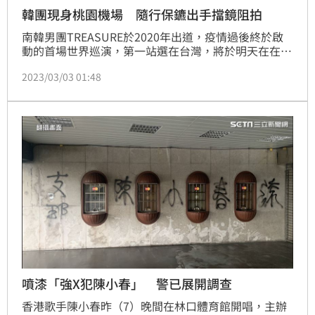
韓團現身桃園機場 隨行保鑣出手擋鏡阻拍
南韓男團TREASURE於2020年出道，疫情過後終於啟
動的首場世界巡演，第一站選在台灣，將於明天在在林
口體育館開唱，今（3）日上午，10名成員搭乘大韓航
2023/03/03 01:48
空抵達桃園機場，一行人出來後乘坐接駁車走商務通關
離開機場。
噴漆「強X犯陳小春」 警已展開調查
香港歌手陳小春昨（7）晚間在林口體育館開唱，主辦