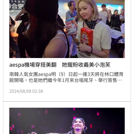
豐夜市買粉絲推薦天使雞排，吃完大為驚豔。
aespa機場穿搭美翻 她寵粉收義美小泡芙
南韓人氣女團aespa明（9）日起一連3天將在林口體育
館開唱，也是她們繼今年1月來台唱尾牙、舉行簽售會
後，時隔半年多再度造訪。4位成員今日中午抵達桃園
2024/08/08 02:38
機場，現場早已被前來接機的粉絲擠得水洩不通；其中
Winter更收下粉絲送上的義美小泡芙，貼心地向鏡頭展
示。