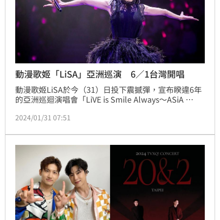
動漫歌姬「LiSA」亞洲巡演 6／1台灣開唱
動漫歌姬LiSA於今（31）日投下震撼彈，宣布睽違6年
的亞洲巡迴演唱會「LiVE is Smile Always〜ASiA 
TOUR2024〜」的首站就是台灣，將於6月1日登上林口
2024/01/31 07:51
體育館開唱。