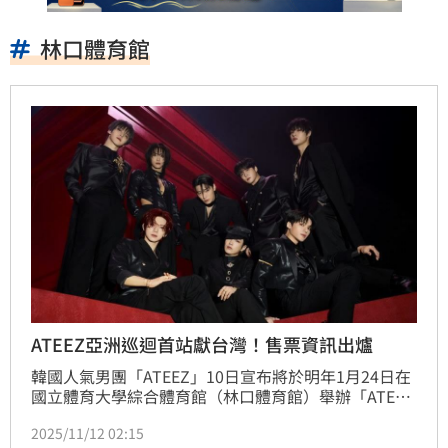
林口體育館
ATEEZ亞洲巡迴首站獻台灣！售票資訊出爐
韓國人氣男團「ATEEZ」10日宣布將於明年1月24日在
國立體育大學綜合體育館（林口體育館）舉辦「ATEEZ 
2026 WORLD TOUR [IN YOUR FANTASY] IN TAIPEI」
2025/11/12 02:15
演唱會，這也是他們睽違3年再度來台開唱，再一次以