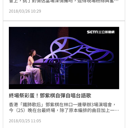
會上，挑了對情侶當場深情擁吻，逗得現場粉絲興奮尖
叫，有不少人一眼認出，這對情侶就是知名
2018/03/26 10:29
YouTuber「這群人」尼克和女友愛殊莉，事後，他們
也各自在社群網站分享側錄影片，尼克還搞笑表示：
「閃到抱歉。」
終場祭彩蛋！鄧紫棋自彈自唱台語歌
香港「鐵肺歌后」鄧紫棋在林口一連舉辦3場演唱會，
今（25）晚在台最終場，除了原本編排的曲目加上一點
小變化外，她也帶來特別彩蛋，演唱已故傳奇天后鄧麗
2018/03/25 11:05
君的《我只在乎你》，還以中文、台語交互演唱，她透
露她的台語老師是好友張芸京，她自彈自唱、一字一句