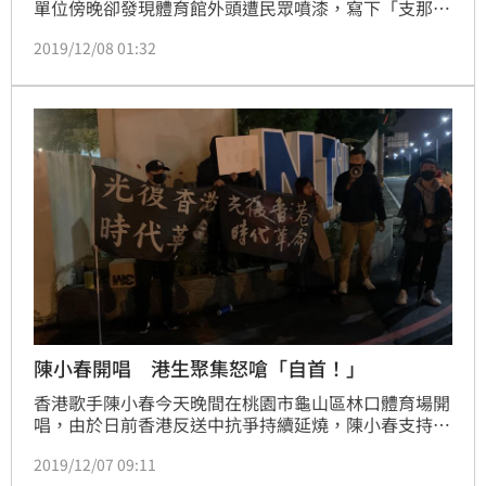
單位傍晚卻發現體育館外頭遭民眾噴漆，寫下「支那陳
小春滾」、「強姦犯陳小春」等偏激字眼，目前已向警
2019/12/08 01:32
方報案。桃園龜山警方獲報後，正調閱監視器追查涉嫌
人到案說明，提升演唱會維安。
陳小春開唱 港生聚集怒嗆「自首！」
香港歌手陳小春今天晚間在桃園市龜山區林口體育場開
唱，由於日前香港反送中抗爭持續延燒，陳小春支持港
警的言論，加上擁有中國政協委員身分，因此這次來台
2019/12/07 09:11
開場格外敏感，不但有示威者在體育館外牆上噴漆寫下