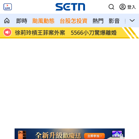
登入
即時
颱風動態
台股怎投資
熱門
影音
熱搜
億品
徐莉玲槓王菲案外案 5566小刀驚爆離婚
通緝犯
亡