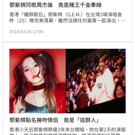
鄧紫棋同框周杰倫 竟是賭王千金牽線
香港「鐵肺歌后」鄧紫棋（G.E.M.）在台灣3場演唱會
昨（25）晚完美落幕，雖然沒請任何嘉賓一起演出，好
人緣的她仍有不少好友到場力挺，包含林俊傑、張芸
2018/03/26 12:00
京、何超蓮等，首場她為了林俊傑更改歌單，昨日又在
張芸京的教導下，成功自彈自唱台語歌，而她會後受訪
時透露，這次的巡演，何超蓮已經看過3次，笑稱好友
就像自己的媽媽，還因為愛看演唱會結識不少人，甚至
上次還帶她到後台與天王周杰倫相見歡。
鄧紫棋點名擁吻情侶 竟是「這群人」
香港小天后鄧紫棋睽違3年來台開唱，她在第2天的演唱