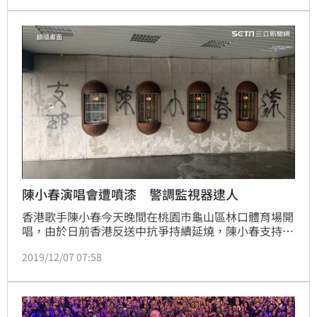
「強姦犯陳小春」、「支那陳小春」等語外，今天晚間
7時許，更有一群香港學生，手舉著標語聚集在國立體
育大學校門口，頻頻高喊「陳小春自首！」直到晚間8
時10分才和平落幕。

（記者游承霖／桃園報導）
陳小春演唱會遭噴漆 警調監視器逮人
香港歌手陳小春今天晚間在桃園市龜山區林口體育場開
唱，由於日前香港反送中抗爭持續延燒，陳小春支持港
警的言論，加上擁有中國政協委員身分，因此這次來台
2019/12/07 07:58
開場格外敏感，除有團體申請在體育館示威外，更有示
威者在體育館外牆上噴漆寫下「強姦犯陳小春」、「支
那陳小春」等語；對此，轄區龜山警方指出，將調閱監
視器追查涉案人到案，並將加強體育館周邊安全維護，
絕不容許任何挑釁的行為。
