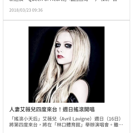
將一連3天在林口體育場開唱，一開場就化身紅心Q女
2018/03/23 09:36
王，身穿紅色超短裙，胸前心型挖空，大方放送「愛心
奶」，既性感又不失霸氣，強大氣勢震懾全場，鐵嗓一
口氣連飆3首歌，現場觀眾尖叫連連，鄧紫棋也接收到
歌迷的熱情，狂呼：「台灣，我終於回來了！」
人妻艾薇兒四度來台！週日搖滾開唱
「搖滾小天后」艾薇兒（Avril Lavigne）週日（16日）
將第四度來台，將在「林口體育館」舉辦演唱會。雖然
已經是「人妻」，但仍魅力不減，台灣粉絲們熱烈期盼