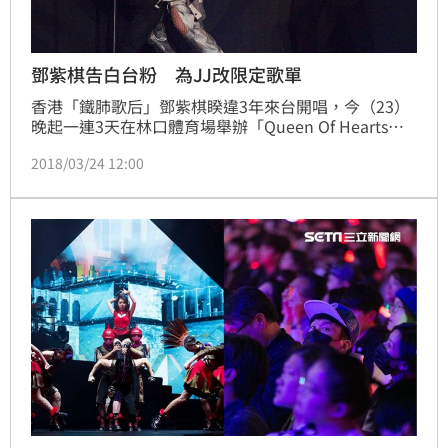
鄧紫棋告白台粉 為JJ改限定歌單
香港「鐵肺歌后」鄧紫棋睽違3年來台開唱，今（23）
晚起一連3天在林口體育場舉辦「Queen Of Hearts」
演唱會，好友林俊傑（JJ）及歐陽娜娜都到場支持，除
2018/03/24 12:00
了自己的招牌歌曲外，更翻玩了多首經典歌，在台上又
是狂野飆吉他、又是抒情彈琴，甚至大秀「鼓技」，並
加碼演唱與JJ合唱的《手心裡的薔薇》，全場歌迷聽得
如癡如醉。