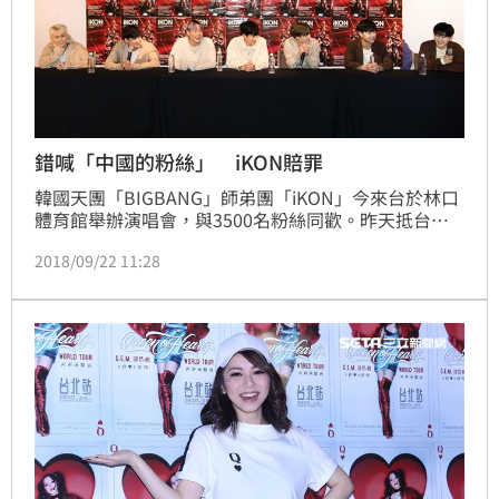
錯喊「中國的粉絲」 iKON賠罪
韓國天團「BIGBANG」師弟團「iKON」今來台於林口
體育館舉辦演唱會，與3500名粉絲同歡。昨天抵台
時，7位成員受訪時難掩旅途疲倦，只說了3句中文「萌
2018/09/22 11:28
萌噠」、「寶貝」、「不要拍」，而今天在演出途中與
粉絲互動，在沒有翻譯的狀況下靠中、英、韓三聲道穿
插與粉絲溝通，全場歌迷嗨翻體育館。