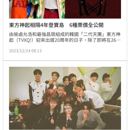
東方神起相隔4年登寶島 6種票價全公開
由瑜鹵允浩和最強昌珉組成的韓國「二代天團」東方神
起（TVXQ!）迎來出道20周年的日子，除了即將在26日
發行第9張正規專輯《20&2》外，日前更驚喜宣布將展
2023/12/14 08:13
開「2024 TVXQ! CONCERT [20&2]」亞洲巡迴演唱
會，並於明年的2月24日在到林口體育館開唱，讓粉絲
相當期待。今（14日）主辦單位也釋出票價、購票訊
息，而最備受關注的搶票日期也曝光了。