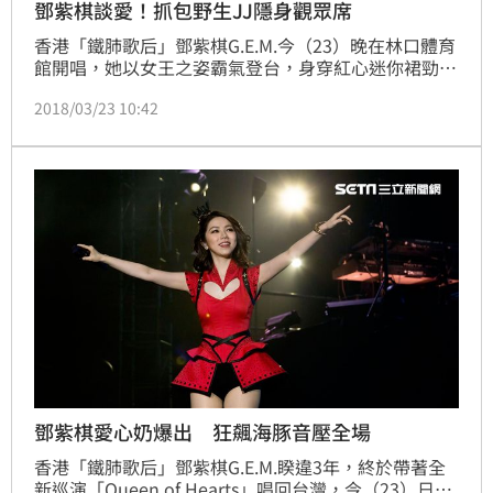
鄧紫棋談愛！抓包野生JJ隱身觀眾席
香港「鐵肺歌后」鄧紫棋G.E.M.今（23）晚在林口體育
館開唱，她以女王之姿霸氣登台，身穿紅心迷你裙勁
裝，搭配長靴載歌載舞，除了自己的歌外，還翻玩了多
2018/03/23 10:42
首經典歌曲，令粉絲直呼過癮，演唱會上鄧紫棋不斷跟
歌迷談「愛」，更現場CUE起情侶KISS，還揪出了前來
朝聖的林俊傑（JJ）包緊緊隱身在觀眾席中，立刻掀起
全場粉絲的尖叫聲。
鄧紫棋愛心奶爆出 狂飆海豚音壓全場
香港「鐵肺歌后」鄧紫棋G.E.M.睽違3年，終於帶著全
新巡演「Queen of Hearts」唱回台灣，今（23）日起