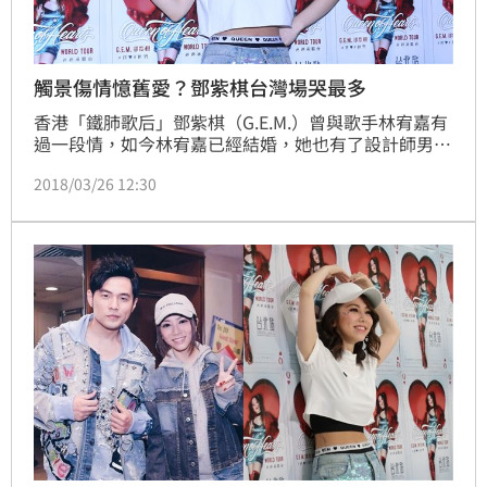
觸景傷情憶舊愛？鄧紫棋台灣場哭最多
香港「鐵肺歌后」鄧紫棋（G.E.M.）曾與歌手林宥嘉有
過一段情，如今林宥嘉已經結婚，她也有了設計師男友
Mark，她在台灣的3場演唱會昨（25）晚圓滿落幕，這
2018/03/26 12:30
次的3場演出，鄧紫棋說因為生理期的緣故，情緒比較
多，不僅數度落淚，還首次在台上哭到不能自己，整整
半首歌無法開口，她透過演唱會鼓勵歌迷勇敢面對傷
痛，又接唱疑似因情傷寫下的《多遠都要在一起》，不
免令人聯想到他的前段感情。