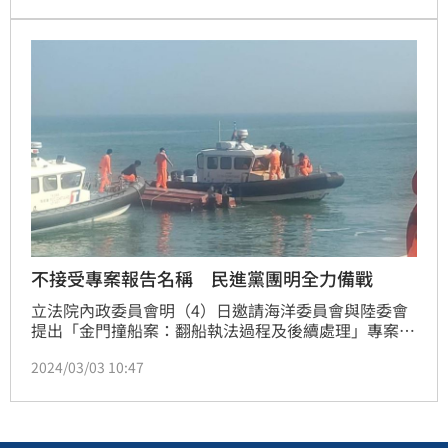
不接受專案報告名稱 民進黨團明全力備戰
立法院內政委員會明（4）日邀請海洋委員會與陸委會
提出「金門撞船案：翻船執法過程及後續處理」專案報
告及備詢，但報告題目卻引發海委會主委管碧玲，對
2024/03/03 10:47
此，民進黨立法院黨團幹事長吳思瑤表示，黨團將採取
甲級動員，要求內政委員會的民進黨立委全力備戰，在
專業問政、理性論述的部分，要拿出最好的表現，「我
們要力挺國家的執法，捍衛台灣的海洋管轄權，更要遵