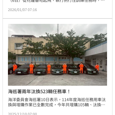
（6日）從花蓮基地起飛，執行例行性訓練任務時，不
明原因傳出事故，疑在外海跳傘；空軍隨即成立應變中
2026/01/07 07:16
心，並投入海、空、陸軍機艦並協請空勤總隊、海巡署
等全力投入搜救，然而，周邊海況惡劣，氣溫明顯偏
低，增加搜救難度，截至今天（7日）清晨，失聯飛官
尚未尋獲。
海巡署兩年汰換523輛任務車！
海洋委員會海巡署10日表示，114年度海巡任務用車汰
換與增購作業已全數完成，今年共增購105輛、汰換逾
年限車輛158輛，合計263輛新車到位，其中遭汰換老
2025/12/10 07:00
舊車輛累計總里程高達1,974萬3,796公里，相當於繞行