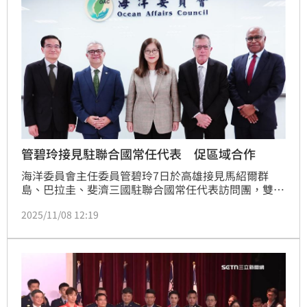
管碧玲接見駐聯合國常任代表 促區域合作
海洋委員會主任委員管碧玲7日於高雄接見馬紹爾群
島、巴拉圭、斐濟三國駐聯合國常任代表訪問團，雙方
就海洋治理、區域安全、氣候行動及國際法秩序等議題
2025/11/08 12:19
進行交流，深化對台灣海洋治理經驗的認識，並拓展未
來合作的可能。管主委表示，雖然被海洋分隔，但同為
海洋國家，始終以真誠的友誼與共同的價值相互連結。
她並感謝三位大使長期在國際為台灣仗義發聲，特別是
在聯合國及多邊場合中，支持台灣的國際參與與區域和
平，聯袂來訪充分展