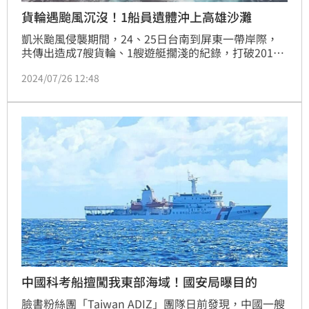
貨輪遇颱風沉沒！1船員遺體沖上高雄沙灘
凱米颱風侵襲期間，24、25日台南到屏東一帶岸際，
共傳出造成7艘貨輪、1艘遊艇擱淺的紀錄，打破2018
年的紀錄；其中，坦尚尼亞籍「FU-SHUN（富順）」
2024/07/26 12:48
雜貨船，在高雄外海沉沒，船上有9人，有4人獲救，其
他人失蹤，今天（26日）清晨1名船員遺體被沖上林園
區海墘路沙灘，目前已聯繫上船公司，後續警方報請檢
方報驗。
中國科考船擅闖我東部海域！國安局曝目的
臉書粉絲團「Taiwan ADIZ」團隊日前發現，中國一艘