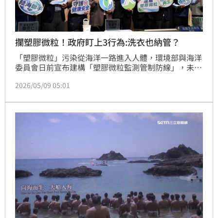
攔塑膠微粒！政府盯上3行為:洗衣也納管？
「塑膠微粒」污染從海洋一路進入人體，環境部與海洋
委員會日前宣布建構「塑膠微粒監測管制防線」，未來
將從源頭減量、科學監測、攔截清除到健康風險評估全
2026/05/09 05:01
面納管，連洗衣排放的纖維、輪胎磨耗產生的塑膠微
粒，都被列為下一波重點監測對象。