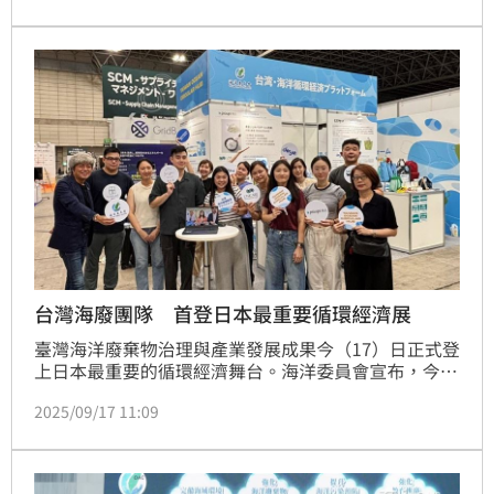
作願景深入交流，並重申共同維護區域繁榮的重要承
諾。
台灣海廢團隊 首登日本最重要循環經濟展
臺灣海洋廢棄物治理與產業發展成果今（17）日正式登
上日本最重要的循環經濟舞台。海洋委員會宣布，今起
至9月19日率領9 家具代表性的臺灣業者，首度集結參
2025/09/17 11:09
加在千葉縣舉辦的2025循環經濟展（Circular 
Economy EXPO），並以「Taiwan Ocean Circular 
Hub」為主題展攤正式亮相，向國際展現臺灣在海廢循
環再生上的創新實力。