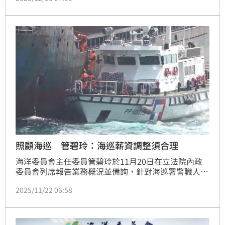
地球赤道492圈；若加計113年已汰補的260輛，兩年合
計完成523輛新車汰換，占全署公務車比例達39.7%，
大幅強化岸際巡防、救援與機動應處能量。
照顧海巡 管碧玲：海巡薪資調整須合理
海洋委員會主任委員管碧玲於11月20日在立法院內政
委員會列席報告業務概況並備詢，針對海巡署警職人員
待遇是否應予提升之質詢，管碧玲表示，人員待遇調整
2025/11/22 06:58
屬於高度人事行政專業課題，必須導入人事行政專業研
議整體制度配套，設計合理且可行之方案，才能真正照
顧同仁。