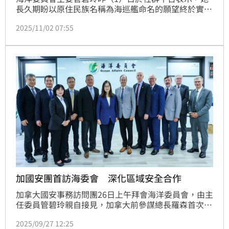
長久期盼以原住民族名稱為海巡艦命名的願望終於實現
——2000噸級高緯度巡護船正式由賴清德總統命名為
2025/11/02 07:55
「西拉雅號」，象徵文化傳承與國防信念的結合。
加國安團首訪海委會 深化區域安全合作
加拿大國安事務訪問團26日上午拜會海洋委員會，由主
任委員管碧玲親自接見，加拿大前參謀總長羅森首次訪
臺，率高階成員展現加拿大深化與臺灣安全及海事合作
2025/09/27 12:25
的高度重視。雙方就臺海和平穩定、區域安全情勢及合