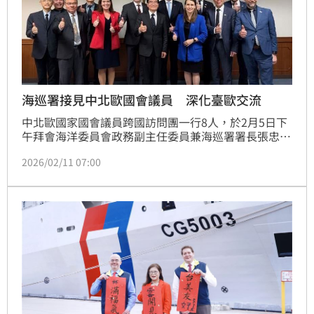
海巡署接見中北歐國會議員 深化臺歐交流
中北歐國家國會議員跨國訪問團一行8人，於2月5日下
午拜會海洋委員會政務副主任委員兼海巡署署長張忠
龍，雙方就全球海域安全情勢、海事執法合作及民主韌
2026/02/11 07:00
性等議題進行交流，並針對區域安全現況交換意見，展
現臺灣與歐洲民主夥伴在強化海事安全與維護民主供應
鏈穩定上的共同立場。