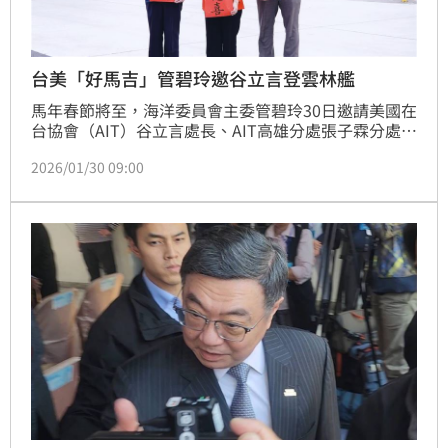
台美「好馬吉」管碧玲邀谷立言登雲林艦
馬年春節將至，海洋委員會主委管碧玲30日邀請美國在
台協會（AIT）谷立言處長、AIT高雄分處張子霖分處
長，同登海巡4000噸級的雲林艦，這也是海巡署成立
2026/01/30 09:00
26年以來，首位AIT處長登上最大海巡艦。管碧玲邀請
谷立言處長今早參加海巡署「貨輪走私毒品查緝成果記
者會」，隨後登雲林艦，一同在艦上揮毫體驗台灣春節
文化，並親手包水餃與艦上同仁分享，展現台美安全戰
略及印太和平鎖鏈「好馬吉」的深厚友誼