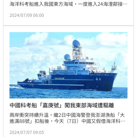
海洋科考船進入我國東方海域，一度進入24海浬鄰接
區，後續被海巡署台東艦監控並廣播驅離。對此，國安
2024/07/09 06:00
局長蔡明彥8日證實消息，並曝光該海洋科考船接近目
的。
中國科考船「嘉庚號」闖我東部海域遭驅離
兩岸衝突持續升溫，繼2日中國海警登我澎湖漁船「大
進滿88號」扣船後，今天（7日）中國又假借海洋科考
船「嘉庚號」進入我東部海域滋擾，被海巡署台東艦在
2024/07/07 09:05
旁監控並廣播驅離。