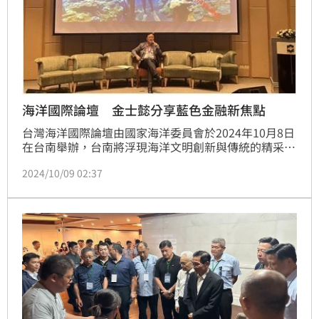
海洋國際論壇 金士懿分享藍色金融新焦點
台灣海洋國際論壇由國家海洋委員會於2024年10月8日
在台南舉辦，台南將浮現海洋文明創新與傳統的精采浪
花，本次活動邀請聖文森大使、馬紹爾共和國駐台大
2024/10/09 02:37
使、馬來西亞國家安全部官員、菲律賓自然資源部官
員、印尼海洋與漁業部分析師、美國戰略與國際研究中
心CSIS副研究員、美國摩根史坦利投資部主管、越南
資源與環境海洋科學研究所、韓國海事研究所(KMI)研
究員、日本川和財團海洋政策研究所主任、世界資源研
究所全球