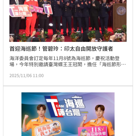
首迎海巡節！管碧玲：印太自由開放守護者
海洋委員會訂定每年11月8號為海巡節，慶祝活動登
場，今年特別邀請臺灣蝶王王冠閎，擔任「海巡節形象
大使」，呼應海巡人員在藍色國土上無畏風浪、堅守崗
2025/11/06 11:00
位的身影。