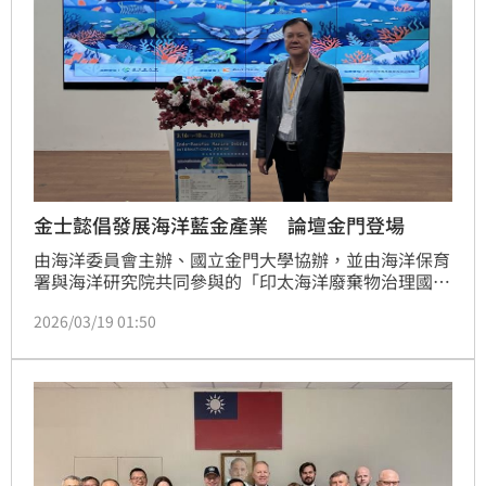
金士懿倡發展海洋藍金產業 論壇金門登場
由海洋委員會主辦、國立金門大學協辦，並由海洋保育
署與海洋研究院共同參與的「印太海洋廢棄物治理國際
論壇」，於2026年3月17日在國立金門大學陳開蓉國際
2026/03/19 01:50
會議廳舉行。論壇匯集來自政府機構、學術界與國際環
保組織的專家學者，共同探討印太地區海洋廢棄物治
理、科技創新與區域合作等重要議題，期望透過跨國知
識交流與政策對話，強化海洋環境保護並推動永續發
展。