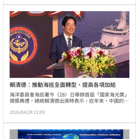
賴清德：推動海巡全面轉型、提高各項加給
海洋委員會海巡署今（28）日舉辦首屆「國家海光獎」 
頒獎典禮，總統賴清德出席時表示，近年來，中國的灰
色地帶行動襲擾、與日俱增，想營造破壞現狀的新常
2026/04/28 12:09
態，各種越界、騷擾、消耗，對第一線同仁來說是每天
都必須面對的壓力。他並強調，未來面對新的挑戰，海
巡的角色只會更加關鍵，政府也正在推動海巡的全面轉
型，建構海空整合監控能量，強化海巡能量。