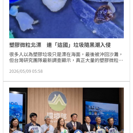
塑膠微粒北漂 連「這國」垃圾隨黑潮入侵
很多人以為塑膠垃圾只是漂在海面，最後被沖回沙灘，
但台灣研究團隊最新調查顯示，真正大量的塑膠微粒其
實正一路往外海漂移，甚至沉進海底，並被浮游生物誤
2026/05/09 05:58
食，悄悄進入整個海洋食物鏈。