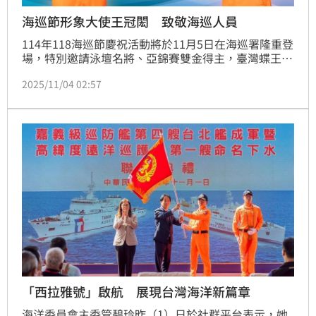
海巡節形象大使王冠閎 致敬海巡人員
114年118海巡節慶祝活動將於11月5日在海巡署隆重登
場，特別邀請泳壇名將、亞錦賽雙金得主，臺灣蝶王王
冠閎擔任「海巡節形象大使」，以年輕一代的力量與堅
2025/11/04 02:57
毅，展現「親海、知海、護海」的精神，呼應海巡人員
在藍色國土上無畏風浪、堅守崗位的身影。
「西拉雅號」啟航 展現台灣海洋新篇章
海洋委員會主委管碧玲昨（1）日於社群平台表示，她