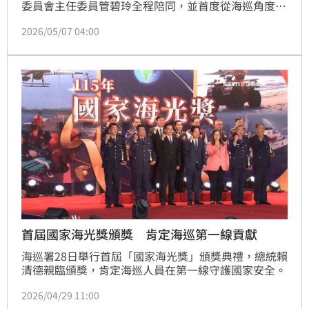
委員會主任委員管碧玲全程陪同，並首度從海巡角度向
院長及朝野各界大聲疾呼：「國防預算對海巡也非常重
2026/05/07 04:00
要！」她強調，海巡站在捍衛主權第一線，國防預算投
入不僅是為了國防，更攸關海巡同仁執勤安全，特別是
在強化海上防空力量及無人載具監偵能力方面，都是守
護海巡、捍衛主權不可或缺的關鍵。
首屆國家海光獎頒獎 肯定海巡第一線貢獻
海巡署28日舉行首屆「國家海光獎」頒獎典禮，總統賴
清德親臨頒獎，肯定海巡人員在第一線守護國家安全。
2026/04/29 11:00