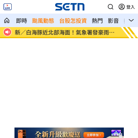
登入
即時
颱風動態
台股怎投資
熱門
影音
熱搜
雨特
南電Q2財報公布後 目標價調升
俄軍空