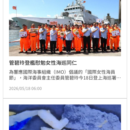
管碧玲登艦慰勉女性海巡同仁
為響應國際海事組織（IMO）倡議的「國際女性海員
節」，海洋委員會主任委員管碧玲今18日登上海巡署淡
水艦，慰勉即將出航執行海上任務的同仁，並向長期堅
2026/05/18 06:00
守各型艦船艇第一線的111名女性同仁表達敬意與感
謝。