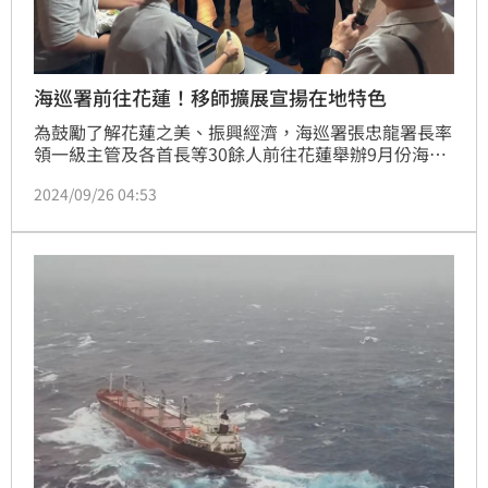
海巡署前往花蓮！移師擴展宣揚在地特色
為鼓勵了解花蓮之美、振興經濟，海巡署張忠龍署長率
領一級主管及各首長等30餘人前往花蓮舉辦9月份海巡
署署務會報。並參訪慈濟花蓮靜思堂及台灣肥料股份有
2024/09/26 04:53
限公司，增進對花蓮地方的瞭解、擴展及廣宣花蓮的特
色，為促進產業觀光發展等盡一份心力。