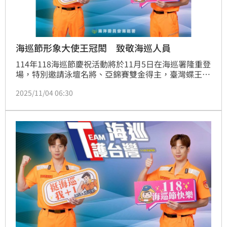
海巡節形象大使王冠閎 致敬海巡人員
114年118海巡節慶祝活動將於11月5日在海巡署隆重登
場，特別邀請泳壇名將、亞錦賽雙金得主，臺灣蝶王王
冠閎擔任「海巡節形象大使」，以年輕一代的力量與堅
2025/11/04 06:30
毅，展現「親海、知海、護海」的精神，呼應海巡人員
在藍色國土上無畏風浪、堅守崗位的身影。