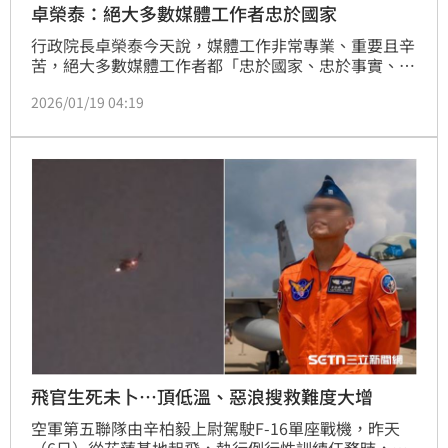
卓榮泰：絕大多數媒體工作者忠於國家
行政院長卓榮泰今天說，媒體工作非常專業、重要且辛
苦，絕大多數媒體工作者都「忠於國家、忠於事實、忠
於自己」，成為社會正義與公道橋梁，要深深向媒體工
2026/01/19 04:19
作者表達最大感激。
飛官生死未卜…頂低溫、惡浪搜救難度大增
空軍第五聯隊由辛柏毅上尉駕駛F-16單座戰機，昨天