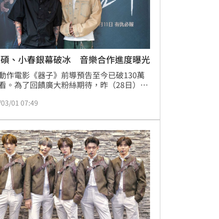
峻碩、小春銀幕破冰 音樂合作進度曝光
動作電影《器子》前導預告至今已破130萬
看。為了回饋廣大粉絲期待，昨（28日）特
請導演簡學彬、婁峻碩、小春於西門in89豪
/03/01 07:49
城出席簽售會，2大當紅人氣團體五堅情、
MJ116成員首度聯手，現場尖叫聲爆錶，吸
500名粉絲熱情響應！他倆透露因為拍攝
子》而在片場約定將會有音樂合作！林汝珊