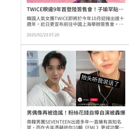
TWICE睽違9年首登陸簽售會！子瑜罕貼中
文
韓國人氣女團TWICE即將於今年10月迎接出道十
週年，近日更宣布前往中國上海舉辦簽售會，這
也是她們出道以來，首次以簽售的形式和中國的
2025/02/23 07:20
粉絲們見面，活動結束後周子瑜罕見以全中文在
Instagram限時動態向粉絲表達感謝，她也遺憾
表示此次停留上海的時間太短，未能嘗遍粉絲推
薦的美食，希望下次能再度訪問上海，與粉絲有
更多交流。
男偶像再被造謠！粉絲花錢自導自演被轟爆
南韓男團SEVENTEEN出道多年一直擁有高知名
度，而在去年憑藉迷你10輯《FML》更成功響徹