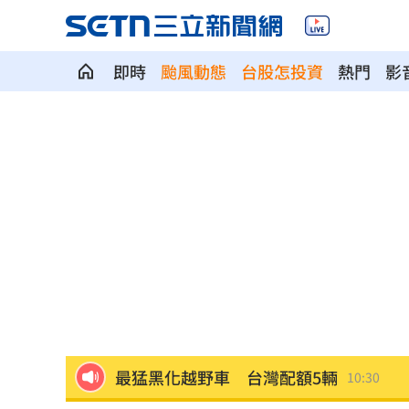
即時
颱風動態
台股怎投資
熱門
影
生前曾對打丟丟妹 肥大叔猝逝震撼全
嘉里大容物流車撞分隔島！駕駛酒測值
新／白海豚逼近！氣象署宣布14:30發海
白海豚颱風逼近 綠島、蘭嶼船班今起
曾喊慈濟跟民進黨信誰！沈伯洋開嗆蔣
最猛黑化越野車 台灣配額5輛
10:30