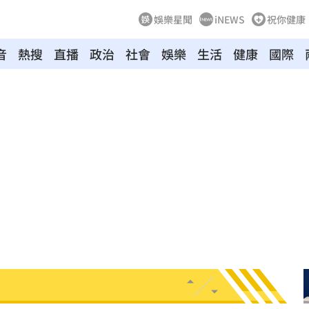
娛樂星聞
iNEWS
祝你健康
音
熱搜
直播
政治
社會
娛樂
生活
健康
國際
網
10:34
爆表
10:33
警
10:32
停駛
10:31
萬安
10:30