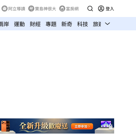
阿立導讀
寶島神很大
富房網
登入
兩岸
運動
財經
專題
新奇
科技
旅遊
汽車
寵物