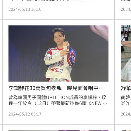
HERE》，近日除了打歌舞台，也進行了簽售
見面
2024/05/13 10:10
2024
會，卻沒想到11日簽售會上，1995年生的成員尹
情的
淨漢，自然而然的說出了男星最害怕的兵役問
觸」
題，讓粉絲雖然心疼，但也表示：「是最帥氣的
語調
淨漢！」
自己
難」
李鎭赫花30萬買包孝親 曝見面會唱中文
舒
歌
曾為韓國男子團體UP10TION成員的李鎭赫，睽
南韓
違一年於今（12日）帶著最新迷你6輯《NEW 
從昨
QUEST: JUNGLE》，來台舉辦實體專輯簽售會
Cu
2024/05/12 06:17
2024
以及粉絲見面會，事前也先接受媒體訪問，恰逢
女藝
母親節在台灣，他也表示昨天簽售會，粉絲還特
腳，
意送他花，讓他也有特別傳訊息表達感謝，也說
語，