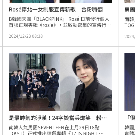
Rosé穿北一女制服宣傳新歌 台粉嗨翻
男
B韓國天團「BLACKPINK」 Rosé 日前發行個人
南韓
首張正規專輯《rosie》，並啟動密集的宣傳行
TO
程。近日她在首爾舉辦的專輯簽售會上，以多套
售會
2024/12/23 08:38
2024
精心搭配的造型亮相，其中一套衣服是台北市立
程還
第一女子高級中學（北一女）的綠色制服，引發
TA
台灣網友熱烈討論。
是最帥氣的淨漢！24字談當兵燦笑 粉心
「
疼
南韓人氣男團SEVENTEEN在上月29日18點
韓國
（KST）正式推出精選專輯《17 IS RIGHT 
實體