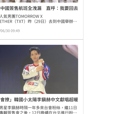
團中國簽售航班全洩漏 直呼：我要回去
人氣男團TOMORROW X 
GETHER（TXT）昨（29日）去到中國舉辦簽
，卻沒想到從一開始班機就被洩漏不說，回
/06/30 09:49
遇到私生的誇張行徑，讓成員
EHYUN（姜太顯）也罕見發文表達了不滿。
很會撩」韓國小太陽李鎭赫中文獻唱超暖
男星李鎭赫時隔一年多來台會粉絲，繼11日
專輯簽售會之後，12日晚續在台北進行粉絲