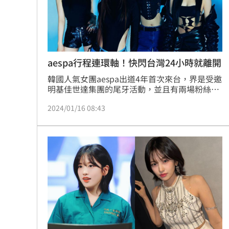
aespa行程連環軸！快閃台灣24小時就離開
韓國人氣女團aespa出道4年首次來台，界是受邀
明基佳世達集團的尾牙活動，並且有兩場粉絲簽
售會。今（16日）Karina因行程關係，在11點左
2024/01/16 08:43
右先行抵台，三名成員也在下午兩點左右抵達。
不過《三立新聞網》的記者也詢問，aespa此次
來台算是24小時快閃，明天一早就會走VIP離開
台灣。