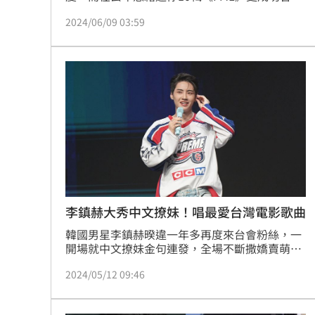
國際，如今高人氣讓克拉（粉絲名）遍布全球。
2024/06/09 03:59
豈料，4月29日攜精選專回歸，近日開始做線上
簽售的成員Joshua（洪知秀），卻在昨（8日）
的簽售會結束後立刻被造謠，引來不少克拉暴
怒。
李鎮赫大秀中文撩妹！唱最愛台灣電影歌曲
韓國男星李鎮赫暌違一年多再度來台會粉絲，一
開場就中文撩妹金句連發，全場不斷撒嬌賣萌，
逗得粉絲尖叫、歡笑不斷。李鎮赫不僅帶來新歌
2024/05/12 09:46
加名曲，還誠意滿滿獻唱中文歌。和粉絲近距離
互動，公開來台相片紀錄和小秘密，李鎮赫再次
在台留下美好回憶。