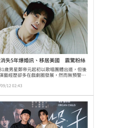
主辦單位曝光後意外引爆爭議讓網友罵翻。
星消失5年爆婚訊、移居美國 震驚粉絲
31歲男星鄭帝元起初以歌唱團體出道，但後
演藝經歷卻多在戲劇圈發展，然而無預警刪
人粉專之後，就再也沒有出現螢光幕前，至
/09/12 02:43
讓許多粉絲想念，日前有粉絲在小紅書討論
的近況，沒想到竟遭爆移居到美國，還準備
婚了。蔡佩伶報導