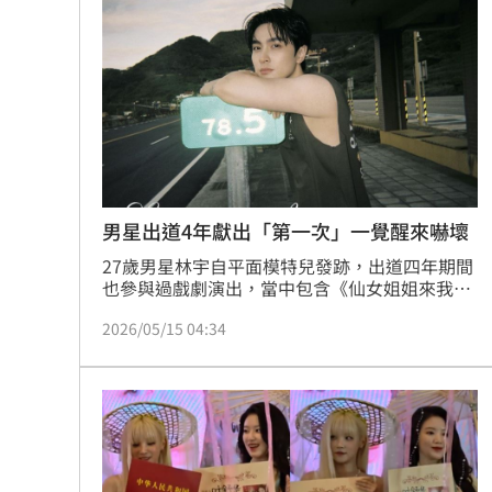
門票於6月3日（週三）中午12時於售票網
Mina遭圍剿後離世！張念慈揭網暴恐怖
（https://cosmos.oen.tw/）正式啟售
這檔萬金股半年賺11個股本 直衝亮燈
慈濟被騙10億！蔡其昌：罵陳時中的要
嬤吃白帶魚防失智！「1動作」精華全沒
台灣彩券開獎直播中
20:31
男星出道4年獻出「第一次」一覺醒來嚇壞
27歲男星林宇自平面模特兒發跡，出道四年期間
LIVE三立+24小時直播
15:27
也參與過戲劇演出，當中包含《仙女姐姐來我
家》、《不夠善良的我們》。林宇近來推出新作
三立iNEWS新聞台線上直播
18:00
2026/05/15 04:34
品寫真散文集《Liminal 閾限》，寫真書從籌備
企劃到排版、打樣每一個環節都親自參與，其中
更收錄自己的私密日記及手繪塗鴉，用創作展現
8國球員齊聚高雄 Formosa 7s掀足球
最赤裸真實的一面。宋亭誼
理想混蛋號召粉絲跨海追星吃美食！
18: