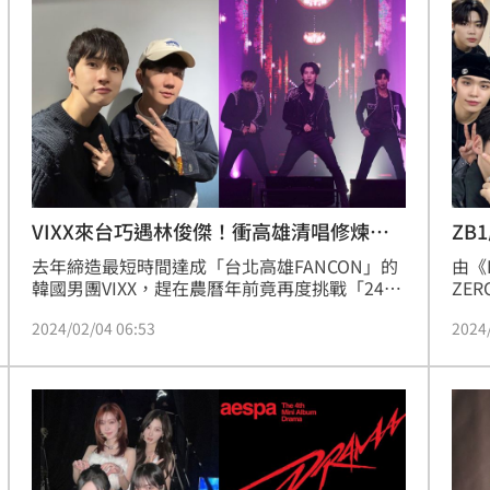
了首次賺到錢，就買了480萬韓元（約11.3萬元
ma
台幣）的包給媽媽。
VIXX來台巧遇林俊傑！衝高雄清唱修煉愛
ZB
情
去年締造最短時間達成「台北高雄FANCON」的
由《
韓國男團VIXX，趕在農曆年前竟再度挑戰「24小
ZE
時北高」，昨天先在台北舉辦專輯簽售會，今天
後，
2024/02/04 06:53
2024
則在高雄LIVEWARE HOUSE大庫連唱兩場，除了
新人
感受台灣星光（VIXX粉絲暱稱）的熱情，更不忘
員金
用中文向大家祝賀「新年快樂！」
引發