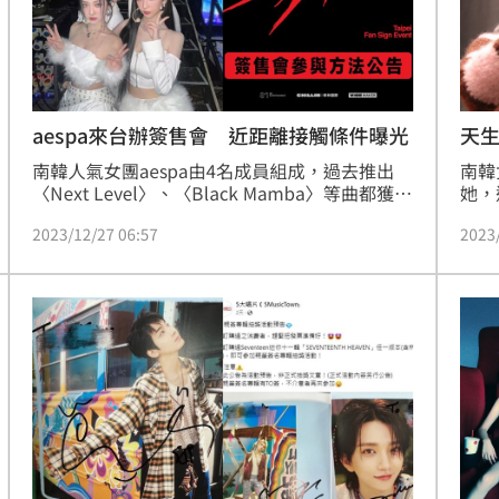
aespa來台辦簽售會 近距離接觸條件曝光
天生
呼
南韓人氣女團aespa由4名成員組成，過去推出
南韓
〈Next Level〉、〈Black Mamba〉等曲都獲得
她，
亮眼成績。日前明基友達集團宣布將邀請她們來
員，
2023/12/27 06:57
2023
台參加尾牙，今（27）日主辦單位希林國際再拋
高人
好消息，透露她們將在明年1月16日尾牙當天於
舉辦
台北舉辦簽售會，甚至有機會近距離接觸，讓不
談及
少粉絲嗨翻。