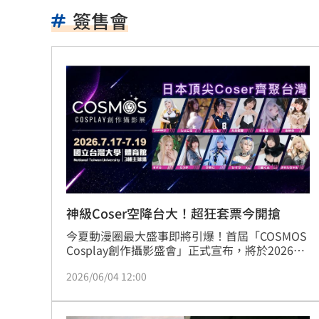
搭台鐵不爽童吵鬧 他踹行李噴1句下場
簽售會
周渝民不讓女兒交男友 妻控他要千萬
保安宮後山…掛一具男屍穿著整齊！身
獨／田路路嗆曹雨婷點名姜厚任 他回
蔡英文任競總主委助攻 蘇巧慧曝邀約
新／徐巧芯大姑律師棄保跑了 媽也被
馬德共諜同夥…涉洩海馬斯保養手冊給
神級Coser空降台大！超狂套票今開搶
今夏動漫圈最大盛事即將引爆！首屆「COSMOS 
世紀民生*拼圖式併購奏效 海外成長升
Cosplay創作攝影盛會」正式宣布，將於2026年
7月17日至7月19日一連三天，在國立台灣大學體
白海豚估今晚發海警！週末降雨熱區出
2026/06/04 12:00
育館3樓主球場盛大登場。本次活動破天荒集結
12位海外超人氣Coser來台，主辦單位更祭出主
李灝宇自打球倒地！ 2次滿壘打擊都出
打「零距離互動」的VIP企劃與VVIP奢華套票。