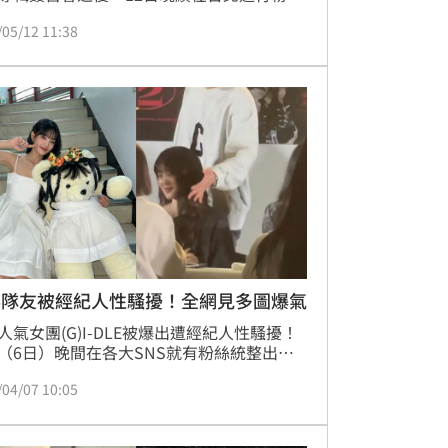
會，一登場就接連用中文說「我是你們最熱
/05/12 11:38
小太陽李鎭赫」、「我對你們的愛，大觸特
、「不可能我這麼帥吧」，還加碼用可愛的
撒嬌説「尊督假督」（真的假的），講完後
也不好意思地表示「感覺講中文比表演還
。
華隊友被經紀人性騷擾！全網見多圖爆氣
人氣女團(G)I-DLE被爆出遭經紀人性騷擾！
（6日）晚間在各大SNS就有粉絲統整出
be娛樂的男經紀人騷擾女藝人的圖文，該位
/04/07 10:05
人正是(G)I-DLE成員Minnie，除了動手動
還會有許多示意自己與Minnie更親近的言
讓各網都爆氣，台灣粉絲也在社群上組織寫