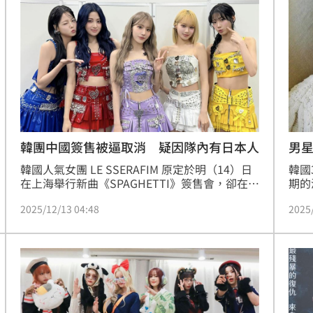
怎料
真相
10:10
漲停
10:10
道歉
10:09
了
10:07
韓團中國簽售被逼取消 疑因隊內有日本人
男
韓國人氣女團 LE SSERAFIM 原定於明（14）日
韓國
在上海舉行新曲《SPAGHETTI》簽售會，卻在活
期的
動倒數前兩天突遭取消，引爆中國粉絲強烈不
除個
2025/12/13 04:48
2025
滿。主辦單位 MAKESTAR 於昨（12）日在微博
今仍
發布聲明，僅以「不可抗力因素」為由宣布活動
起他
取消，強調是在與多方反覆討論後，做出的艱難
要結
熱潮
10:00
決定，並多次向粉絲致歉，但模糊說法反而引來
更大反彈。
15