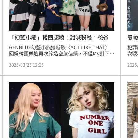
「幻藍小熊」韓國超糗！甜喊粉絲：爸爸
婁
GENBLUE幻藍小熊攜新歌〈ACT LIKE THAT〉
犯罪
回歸韓國樂壇再次締造空前佳績，不僅MV創下破
次觀
1600萬超狂點閱數字刷新出道紀錄，憑藉著高人
別邀
2025/03/25 12:05
2025
氣迅速在K-POP界竄紅的她們更颳起「台妞韓
華影
團」新旋風，備獲韓媒讚譽成為橫空出世的現象
頑童
級大勢女團。
引逾
《器