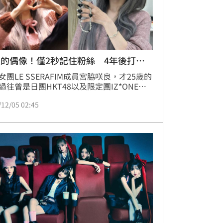
的偶像！僅2秒記住粉絲 4年後打招
女團LE SSERAFIM成員宮脇咲良，才25歲的
過往曾是日團HKT48以及限定團IZ*ONE成
至今已經當了12年的女偶像，在全球都擁有
/12/05 02:45
氣。沒想到昨（4日）LE SSERAFIM在日本
線下簽售會後，有粉絲在X（前推特）上，
宮脇咲良的驚人記憶力，讓他十分感謝。