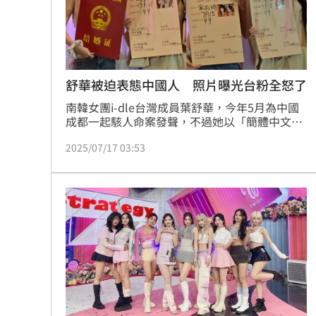
舒華被迫表態中國人 照片曝光台粉全怒了
南韓女團i-dle台灣成員葉舒華，今年5月為中國
成都一起駭人命案發聲，不過她以「簡體中文」
發文此舉卻引發軒然大波。舒華近日隨著團體i-
2025/07/17 03:53
dle至中國上海舉辦簽售會，其中一個活動環
節，她與中國籍成員宋雨琦舉著粉絲準備的結婚
證書道具，不過仔細一看舒華的國籍卻被寫上
「中國」，引來台灣網友不滿：「每次都被逼著
表態」。