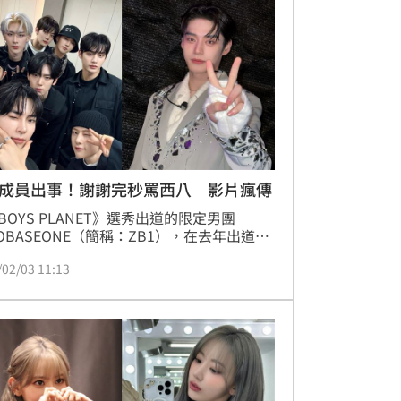
il給公司抗議。
1成員出事！謝謝完秒罵西八 影片瘋傳
BOYS PLANET》選秀出道的限定男團
ROBASEONE（簡稱：ZB1），在去年出道
憑藉著高人氣斬獲了2023年許多音樂盛典的
/02/03 11:13
獎。不過近日在舉辦線上粉絲簽名會時，成
地雄卻因為通話開始與結束後的態度，直接
韓網暴怒。