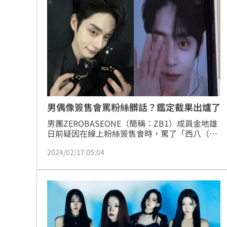
男偶像簽售會罵粉絲髒話？鑑定截果出爐了
男團ZEROBASEONE（簡稱：ZB1）成員金地雄
日前疑因在線上粉絲簽售會時，罵了「西八（韓
國髒話）」，引發韓網不滿，當時所屬經紀公司
2024/02/17 05:04
WAKEONE發聲表明不是事實，並也承諾會會用
科學方式來證明清白。今（17日）調查結果出
爐，加上韓國最強狗仔《Dispatch》記者求證，
目前都說明了「西八」並非出自金地雄之口。