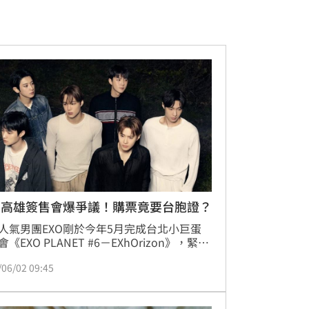
O高雄簽售會爆爭議！購票竟要台胞證？
人氣男團EXO剛於今年5月完成台北小巨蛋
《EXO PLANET #6－EXhOrizon》，緊接
於7月18、19日移師高雄巨蛋加開場次，讓
/06/02 09:45
EXO-L陷入搶票熱潮。然而就在演唱會前
官方無預警宣布將舉辦第八張專輯
EVERXE》線下簽售會，原本讓粉絲們嗨翻，