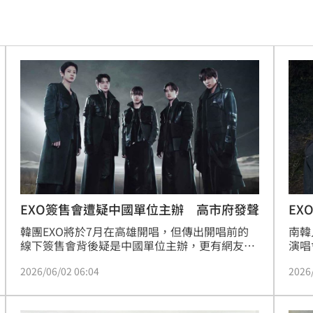
曝
10:28
聘金
10:23
份曝
10:22
應了
10:21
過程
10:20
通緝
10:20
中共
10:19
EXO簽售會遭疑中國單位主辦 高市府發聲
EX
韓團EXO將於7月在高雄開唱，但傳出開唱前的
南韓
溫
10:18
線下簽售會背後疑是中國單位主辦，更有網友稱
演唱會
購票要中國號碼和台胞證。高雄市政府表示，簽
著將
爐
10:15
2026/06/02 06:04
2026
售會未申請場地，已知與演唱會主辦單位不同。
大批
夕，
局
10:10
《R