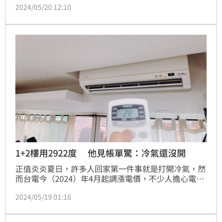
2024/05/20 12:10
達2922度，讓他崩潰大喊明明不是營業用電，也都光
著睡覺了，怎麼用電數會飆這麼高。文章曝光後引發網
友熱議，熱心幫忙尋找耗電元凶；其實台電也曾發文建
議，家中三種電器在換季時，最好更改設定，才不會成
為吃電怪獸。
1+2樓用2922度 他見帳單驚：冷氣還沒開
正值炎炎夏日，許多人回家第一件事就是打開冷氣，然
而台電今（2024）年4月起調漲電價，不少人擔心電費
爆表，就算再熱也不敢吹冷氣。近日，就有網友曬出電
2024/05/19 01:16
費單，1樓+2樓的用電量竟高達2922度，讓他傻眼直呼
「都已經裸體睡覺了啊」，貼文一出，也引發網友熱
議。