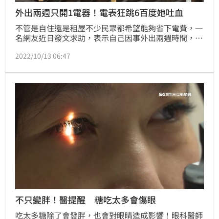
外出兩週只開1電器！電表狂跳6百度她吐血
不管是自住還是租屋不少民眾都希望能夠省下電費，一
名網友近日發文求助，表示自己因事外出兩週時間，離
開前將電源全都關閉，只剩下冰箱運轉，沒想到收到電
2022/10/13 06:47
費時卻當場傻眼，好奇「是正常的嗎？」貼文一出引發
網友熱議。
不只變胖！醫提醒 糖吃太多會傷眼
吃太多糖除了會發胖，也會對眼睛造成影響！眼科醫師