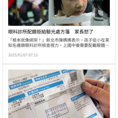
眼科診所配鏡拒給驗光處方箋 家長怒了
「根本就像綁架！」新北市陳媽媽表示，孩子從小在某
知名連鎖眼科診所檢查視力，上國中後需要配戴眼鏡，
考慮到這家眼科診所眼鏡選擇少，所以想到其他眼鏡
2025/01/07 07:11
行，卻被告知需要醫師處方箋才可驗光，於是回到連鎖
眼科診所詢問，診所人員表示從不開立驗光處方箋，換
言之就是要民眾直接在該診所配眼鏡。