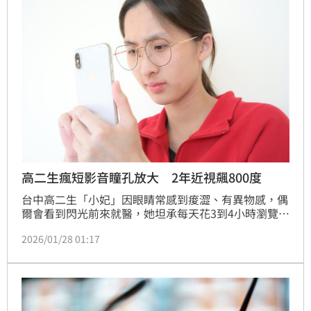
高二生瘋短影音瞳孔放大 2年近視飆800度
台中高二生「小妃」因眼睛常感到痠澀、有異物感，偶
爾會看到閃光前來就醫，她坦承每天花3到4小時瀏覽喜
愛歌手短影音，結果兩年內度數飆升至800度；另名28
2026/01/28 01:17
歲業務員也因晚上常看短影音直到入睡，經檢查已經有
假性老花前兆，醫師提醒，「短片視覺症候群」有增加
趨勢，務必遵守護眼原則以免後悔終生。