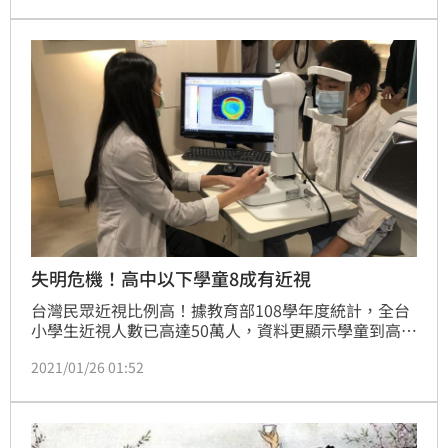
避免孩子因宅在家長時間看電視、滑手機、玩平板或打
電動等，影響視力或導致近視度數暴增。（記者：簡浩
正）
失明危機！高中以下學童8成有近視
台灣民眾近視比例高！據教育部108學年度統計，全台
小學生近視人數已高達50萬人，資料更顯示學童到高中
時近視率已經突破8成。在武肺疫情下，許多學校為避
2021/01/26 01:52
免學生在校園群聚感染，改為用遠距教學形式上課，竟
讓部分學童近視度數明顯增加。眼科醫師表示，因科技
時代3C產品應用範圍廣，學童近視率平均每5年近視年
齡將提早1歲，若沒有妥善控制，小小年紀就可能有