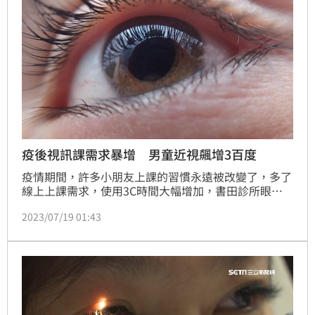
疫後視訊課需求暴增 男童近視飆增3百度
疫情期間，許多小朋友上課的習慣永遠被改變了，多了
線上上課需求，使用3C時間大幅增加，書田診所眼科
主任醫師顏敏芳表示，近期就看到有小朋友，原本僅有
2023/07/19 01:43
100度的輕微近視，因疫情一年多沒有回診，再度做視
力檢查時眼睛度數一口氣增加到300多度，之後又因沒
有配合使用角膜塑型，再度回診有發現度數已上升至
450度。(記者黃仲丘)