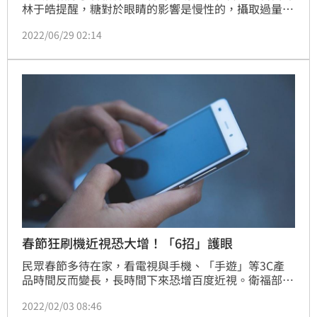
林于皓提醒，糖對於眼睛的影響是慢性的，攝取過量會
加速眼睛老化、角膜上皮缺損；另外，高糖飲食也會讓
2022/06/29 02:14
糖分傷害血管壁，使血管壁失去彈性，同樣會對眼部造
成傷害，不可輕忽。
春節狂刷機近視恐大增！「6招」護眼
民眾春節多待在家，看電視與手機、「手遊」等3C產
品時間反而變長，長時間下來恐增百度近視。衛福部國
民健康署鼓勵家長，在符合防疫規範下應適當增加戶外
2022/02/03 08:46
活動，遵循一日看螢幕不超過1小時等「Eye眼6招」，