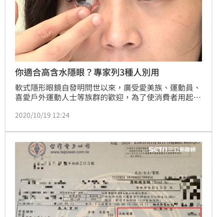
你適合高含水隱眼？專家列3種人別用
軟式隱形眼鏡自發明問世以來，廣受愛美族、運動員、
喜愛戶外運動人士等族群的歡迎，為了使消費者用起來
更加安全、健康，軟式隱形眼鏡的鏡片材質不斷推陳出
2020/10/19 12:24
新，究竟它們各有哪些特色？又該如何挑選最適合自己
的商品？食藥署網站《食藥好文網》特別撰文做說明。