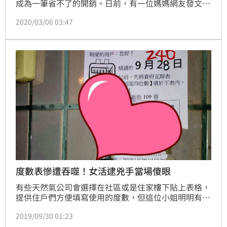
成為一筆省不了的開銷。日前，有一位媽媽網友發文提
到，收到當期水費帳單破5千元時，她簡直驚呆了，和
2020/03/06 03:47
之前「幾百元」的花費來說，可說是天差地遠，貼文一
出，就有過來人建議，可以檢查幾個地方，揪出讓水費
飆漲的原因。
度數表慘遭吞噬！女活逮兇手當場傻眼
有些天然氣公司會選擇在社區或是住家樓下貼上表格，
提供住戶們方便填寫使用的度數，但這位小姐明明有按
時填寫度數單，無奈最後還是被公司告知沒填，讓她非
2019/09/30 01:23
常不高興「我很不服氣我明明就有填…」，深感納悶的