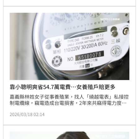
靠小聰明爽省54.7萬電費…女養殖戶賠更多
嘉義縣林姓女子從事養殖業，找人「繞越電表」私接控
制電纜線，竊電造成台電損害，2年來共竊得電力度數
約21萬9478度，換算約台幣54萬7022元；案發後，林
2026/03/18 02:14
女認罪，只以賠償台電69萬6277元達成和解，法院審
理後，將她依竊取電能罪，處6個月有期徒刑，得易科
罰金，沒收扣案的控制電纜線，並宣告沒收或追徵53萬
1745元，可上訴。