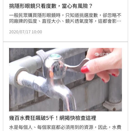
挑隱形眼鏡只看度數，當心有風險？
一般民眾購買隱形眼鏡時，只知道挑選度數，卻忽略不
同廠牌的弧度、直徑大小、鏡片透氧度等，這都會影響
配戴舒適度，甚至導致各種風險。中華民國驗光生公會
2020/07/17 10:00
全國聯合會理事長許正格表示，配戴隱形眼鏡弧度太
鬆，會有移位問題；若弧度太緊，則使隱形眼鏡「抓」
緊眼球，影響淚液交換，眼睛容易乾澀及缺氧，建議進
行專業驗光，才會找到真正配戴不適的原因，保護眼睛
健康。
幾百水費狂飆破5千！網揭快檢查這裡
水是每個人、每個家庭都必須用到的資源，因此，水費