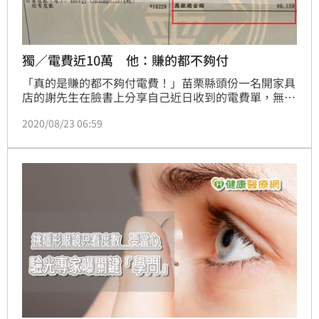
獨／電費近10萬 他：賺的都不夠付
「真的是賺的都不夠付電費！」苗栗縣頭份一名開家具
店的謝先生在臉書上分享自己近日收到的電費單，無奈
表示，帳單上顯示，6月至8月的用電量竟達逾1萬6千
2020/08/23 06:59
度，應繳費用為9萬6千多元，讓他不解到底是怎麼一回
事，「要怎麼查證？」謝先生受訪時表示，自己剛開店
一個月，收到這電費帳單真的是傻了，直呼費用是店租
金的3倍，賺到的錢都還不夠拿來付。