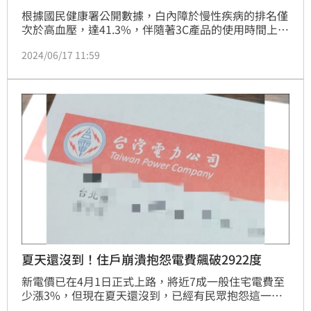
根據國民健康署公開數據，白內障於慢性疾病的排名僅
次於高血壓，達41.3%，伴隨著3C產品的使用時間上
升，台灣白內障患者逐漸年輕化，30、40歲青壯年族
2024/06/17 11:59
群罹患白內障比例逐漸升高，其中六大高風險群更須注
意，包含高齡者、高度近視者、糖尿病患以及長期於戶
外工作、眼睛發炎或受傷者皆為白內障高風險族群。
夏天還沒到！住戶崩潰抱怨電費飆破2922度
新電價已在4月1日正式上路，將近7成一般住宅電費至
少漲3%，但現在夏天還沒到，已經有民眾抱怨這一期
電費大爆表，自家兩層透天厝的電費帳單，加起來竟高