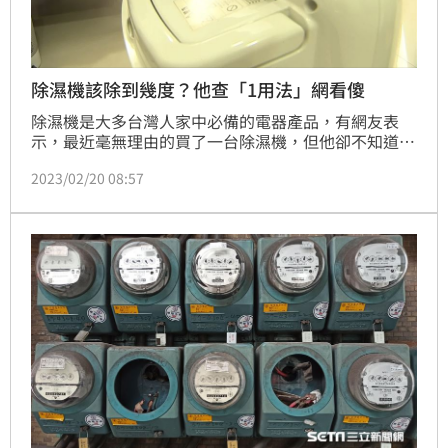
除濕機該除到幾度？他查「1用法」網看傻
除濕機是大多台灣人家中必備的電器產品，有網友表
示，最近毫無理由的買了一台除濕機，但他卻不知道該
除到幾％，上網查資料建議除到30％，但也看到有人說
2023/02/20 08:57
30％太低，讓他很困惑到底除到幾％最合適，也好奇提
問「睡覺要不要開？除濕機只用來放塵瞞的嗎？」貼文
曝光後，讓許多網友笑翻，「你是家裡在做低濕度製程
嗎？」