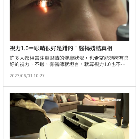
視力1.0＝眼睛很好是錯的！醫揭殘酷真相
許多人都相當注重眼睛的健康狀況，也希望能夠擁有良
好的視力，不過，有醫師就坦言，就算視力1.0也不等
於眼睛狀況完全ok，仍有可能會出現幾種情況。讓在
2023/06/01 10:27
場來賓聽了全都感到相當訝異。