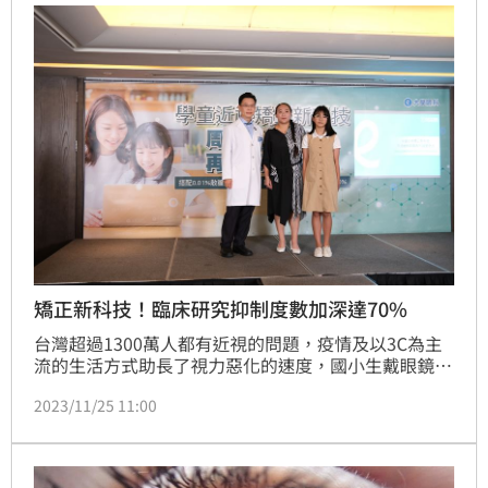
矯正新科技！臨床研究抑制度數加深達70%
台灣超過1300萬人都有近視的問題，疫情及以3C為主
流的生活方式助長了視力惡化的速度，國小生戴眼鏡者
逐年提高，國三生近視比例更是飆升近9成。桃園大學
2023/11/25 11:00
眼科陳彥伯醫師提醒，除了避免孩童產生近視外，如何
遏止「近視加深」更是現在許多家長的重要課題！