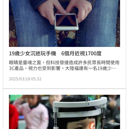
19歲少女沉迷玩手機 6個月近視1700度
眼睛是靈魂之窗，但科技發達造成許多民眾長時間使用
3C產品，視力也受到影響。大陸福建有一名19歲少女
曉文（化名）有近視，近年近視度數卻快速增長，甚至
2025/03/18 05:32
短短6個月加深幾百度，就醫後確診為病理性高度近
視。醫師呼籲不要沉迷玩手機，否則高度近視易引發青
光眼、白內障和斜視等眼疾，嚴重恐失明。