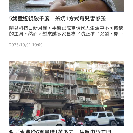
5歲童近視破千度 爺奶1方式育兒害慘孫
隨著科技日新月異，手機已成為現代人生活中不可或缺
的工具。然而，越來越多家長為了防止孩子哭鬧，開始
仰賴「手機育兒」，卻忽略了潛藏的健康危機。中國河
2025/10/01 10:00
南一對父母，注意到年僅5歲的兒子總是瞇著眼睛看東
西，甚至看電視時還會跑到螢幕前。他們覺得異常，趕
緊帶孩子前往眼科檢查，結果震驚不已，孩子的近視度
數已逼近1000度，相當於成年人的高度近視。
獨／水費從6百暴增1萬多元 住戶申訴無門