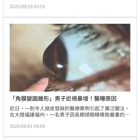
時候完全看不到螢幕上的重要資訊」，連忙預約看眼
2025/09/19 03:53
科。原來她自從懷孕以來，近視度數從原本約125度加
深到175度，且生完二胎後仍未恢復，如今已高達225
度，被醫生警告若暫不考慮雷射手術，至少要配戴正確
度數的眼鏡，以避免視力進一步惡化。
「角膜變圓錐形」男子近視暴增！醫曝原因
近日，一則令人頭皮發麻的醫療案例引起了廣泛關注。
在大陸福建福州，一名男子因長期揉眼睛導致嚴重的視
力問題，短短20天內近視度數急劇增加了200度，最終
2025/06/01 04:00
被診斷為圓錐角膜，造成眼睛永久傷害。由於眼睛發
癢、乾澀或有異物的時候，大多數人第一反應會用手
揉，但令人沒有想的是，日常生活中一些不經意的習