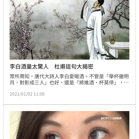
500度以上高度近視。（記者：簡浩正）
李白酒量太驚人 杜甫這句大揭密
眾所周知，唐代大詩人李白愛喝酒。不管是「舉杯邀明
月，對影成三人」也好，還是「將進酒，杯莫停」，都
不難看出，李白是很愛喝酒的。就連他的頭號粉絲杜甫
2021/01/02 11:08
也在《飲中八仙歌》中說「李白一斗詩百篇」，足以證
明李白愛喝酒的人設是深入人心了。但李白的酒量到底
如何？有專家揭密後，才驚覺李白的酒量真的太嚇人
了！