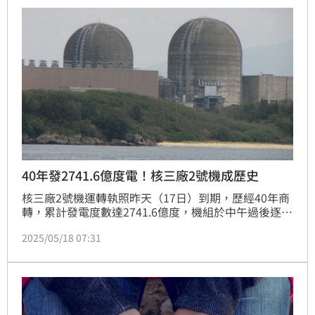
慣，竟會對身體健康造成如此大的損害，不可不慎。
(記者唐家興)
40年發2741.6億度電！核三廠2號機成歷史
核三廠2號機運轉執照昨天（17日）到期，歷經40年商
轉，累計發電度數達2741.6億度，機組於中午過後逐步
降載，在晚間解聯、安全停機，發電量歸零，雖停止發
2025/05/18 07:31
電，仍有25年的除役期，但此舉也象徵台灣進入「非核
家園」。