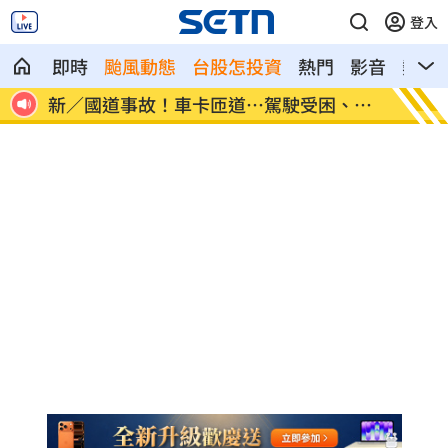
登入
即時
颱風動態
台股怎投資
熱門
影音
熱搜
、昏
7縣市大雨特報開轟 白海豚減慢、雨炸3
國道傳
天
醫