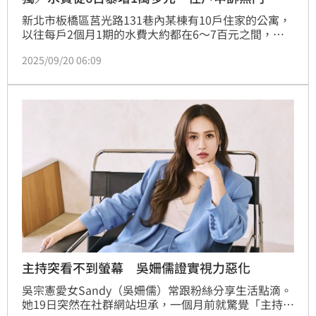
新北市板橋區莒光路131巷內某棟有10戶住家的公寓，
以往每戶2個月1期的水費大約都在6～7百元之間，豈
料今年（2025年）5～6月各戶的水費竟暴增至1萬多
2025/09/20 06:09
元，等於整棟公寓廈用水暴增6千度，共6千公噸的水
量，這讓所有住戶覺得離譜及傻眼，向台灣自來水公司
申訴後，水表被拆走送驗，並安裝新的水表，7～8月的
水費又恢復正常，但台水卻表示送驗的水表沒問題，已
交繳納的水費不會退還，這讓所有住戶氣炸。
主持突看不到螢幕 吳姍儒證實視力惡化
吳宗憲愛女Sandy（吳姍儒）常跟粉絲分享生活點滴。
她19日突然在社群網站坦承，一個月前就驚覺「主持的