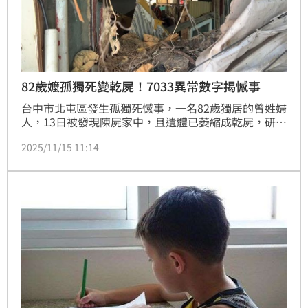
82歲嬤孤獨死變乾屍！7033異常數字揭憾事
台中市北屯區發生孤獨死憾事，一名82歲獨居的曾姓婦
人，13日被發現陳屍家中，且遺體已萎縮成乾屍，研判
死亡時間至少2個月以上。而全案之所以曝光，全仰賴
2025/11/15 11:14
自來水公司的抄表員，因為他眼尖發現曾婦家中的水量
異常，2個月內暴增6000度，累積使用量高達7033度，
遠遠超過正常用量，才趕緊通知里長協助處理，揭露這
起悲劇。