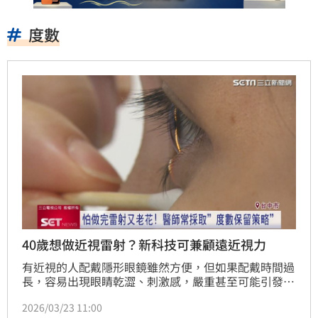
度數
40歲想做近視雷射？新科技可兼顧遠近視力
有近視的人配戴隱形眼鏡雖然方便，但如果配戴時間過
長，容易出現眼睛乾澀、刺激感，嚴重甚至可能引發乾
眼症。臨床上也發現，近年來，越來越多35歲到40歲
2026/03/23 11:00
的近視族群，想要諮詢近視雷射手術。