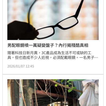
男配眼鏡噴一萬疑變盤子？內行揭殘酷真相
隨著科技日新月異，3C產品成為生活不可或缺的工
具，但也造成不少人近視，必須配戴眼鏡。一名男子分
享，他近視500度、散光250度，配一副眼鏡竟花了一
2026/01/07 12:45
萬元，因此好奇在網路詢問：「眼鏡配到一萬算盤子
嗎？」貼文曝光後，引起網友熱議。