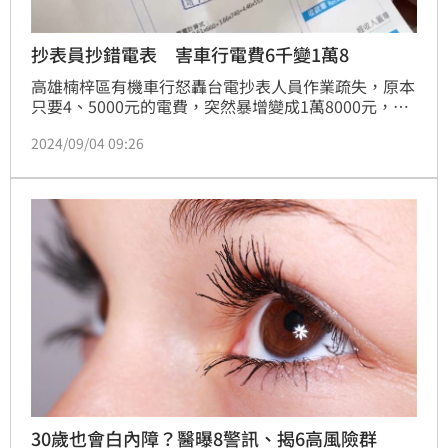
抄表員抄錯電表 害車行電費6千變1萬8
高雄楠梓區有機車行怒轟台電抄表人員作業疏失，原本
只要4、5000元的電費，突然暴增變成1萬8000元，詢
問台電才得知，抄表員把用電度數的「千位數」抄錯
2024/09/04 09:26
了，導致他的用電量硬生生多了2000度，電費多了1萬
1000多塊。對此台電致歉，表示會對抄表員計罰，同
時加強教育訓練。
30歲也會白內障？醫曝8警訊、揭6高風險群