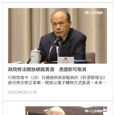
配套措施。只是立委擔心會有人盜用身分，最好還是好
好討論再做決定。
政院修法開放網路賣酒 憑證即可取貨
行政院會今（28）日通過財政部擬具的《菸酒管理法》
部分條文修正草案，開放以電子購物方式販酒，未來將
檢討執行情形後，再逐步研議調整範圍。修法明定購買
2016/04/28 12:56
者要上網以信用卡刷卡、並且到連鎖便利商店取貨，而
購買者要年滿18歲以上並且出示身份證，而連鎖便利商
店也要辨識購買者的身分證。另修法也加重罰則，對於
違反相關規定者罰款由5萬提高到25萬。