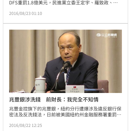
DFS重罰1.8億美元，民進黨立委王定宇、羅致政、蘇
震清等人今（23）日召開記者會，呼籲政府應徹查到
2016/08/23 01:10
底。王定宇表示，DFS早在2013年就查到兆豐銀的洗錢
漏洞，並要求改善，兆豐銀卻隱匿至今，到現在還在說
謊，「蔡友才真的是太有才了！」
兆豐銀涉洗錢 前財長：我完全不知情
兆豐金控旗下的兆豐銀，紐約分行遭爆涉及違反銀行保
密法及反洗錢法，日前被美國紐約州金融服務署重罰約
台幣57億元，消息傳出後震驚金融界，而行政院長林全
2016/08/22 12:25
也在昨（21）日下指示專案調查、追究責任。只是究竟