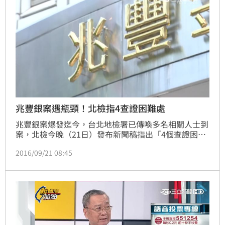
兆豐銀案遇瓶頸！北檢指4查證困難處
兆豐銀案爆發迄今，台北地檢署已傳喚多名相關人士到
案，北檢今晚（21日）發布新聞稿指出「4個查證困難
處」，包括此案牽涉美巴兩國、資金流向及開戶資料均
2016/09/21 08:45
在海外，目前均無資料可查。