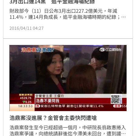
3月出口連14黑 追平金融海嘯紀錄
財政部今（11）日公布3月出口227.2億美元，年減
11.4%，連14月負成長，追平金融海嘯時期的紀錄；進
口182.2億美元，年減17%。出入相抵，3月出超45億
2016/04/11 04:27
美元，年增8億美元。
浩鼎案沒進展？金管會主委快閃遭嗆
浩鼎案發生至今已經超過一個月，中研院長翁啟惠捲入
浩鼎案爭議，向總統請辭後迄今滯美未回台，遭到譴