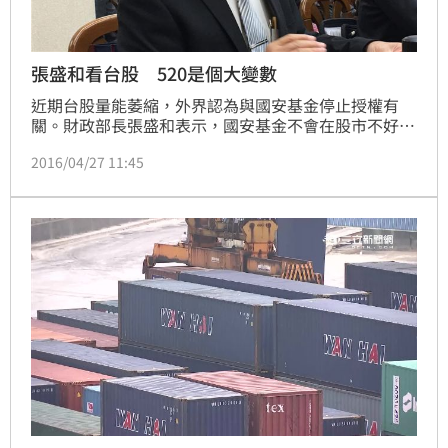
張盛和看台股 520是個大變數
近期台股量能萎縮，外界認為與國安基金停止授權有
關。財政部長張盛和表示，國安基金不會在股市不好的
時候退場，量能低落有很多因素，「520快到了，是股
2016/04/27 11:45
民心中很大變數」。