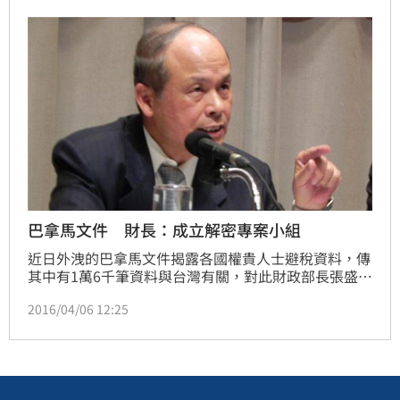
巴拿馬文件 財長：成立解密專案小組
近日外洩的巴拿馬文件揭露各國權貴人士避稅資料，傳
其中有1萬6千筆資料與台灣有關，對此財政部長張盛和
今（6）日表示，財政部會成立專案小組，也請外界不
2016/04/06 12:25
必認為這1.6萬筆都是逃漏稅。