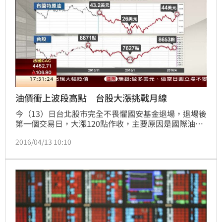
油價衝上波段高點 台股大漲挑戰月線
今（13）日台北股市完全不畏懼國安基金退場，退場後
第一個交易日，大漲120點作收，主要原因是國際油價
衝上44美元波段高點，和油價走勢正相關的台股很有可
2016/04/13 10:10
能接棒演出，進一步挑戰月線關卡。