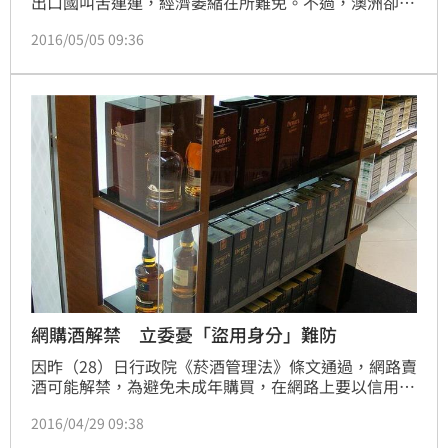
出口國叫苦連連，經濟萎縮在所難免。不過，澳洲卻成
了難得的例外，澳洲很早就推動調降關稅並開放勞動市
2016/05/05 09:36
場，同時更積極與其他經濟體合作。光是最近兩年內，
就敲定中日韓三國的自由貿易協定，更成為TPP成員國
之一，試圖用自貿紅利把高品質農產推上國際舞台，要
從原物料出口轉型消費經濟。
網購酒解禁 立委憂「盜用身分」難防
因昨（28）日行政院《菸酒管理法》條文通過，網路賣
酒可能解禁，為避免未成年購買，在網路上要以信用卡
結帳，然後持身分證件到便利商店取貨，違反控管購買
2016/04/29 09:38
相關規定的話，最高可罰25萬元。行政院長張善政則表
示初期會小範圍開放，也會擬定防止酒癮及兒少購酒的