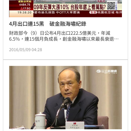
4月出口連15黑 破金融海嘯紀錄
財政部今（9）日公布4月出口222.5億美元，年減
6.5%，連15個月負成長，創金融海嘯以來最長衰退
期；進口174.5億美元，年減9.6%。出入相抵，4月出
2016/05/09 04:28
超48億美元，年增3億美元。