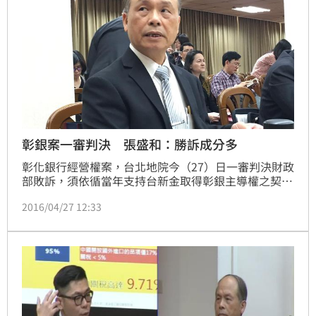
彰銀案一審判決 張盛和：勝訴成分多
彰化銀行經營權案，台北地院今（27）日一審判決財政
部敗訴，須依循當年支持台新金取得彰銀主導權之契
約。但台新金向財政部求償165億元部分，法院則認定
2016/04/27 12:33
無理由，予以駁回。