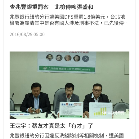
查兆豐銀重罰案 北檢傳喚張盛和
兆豐銀行紐約分行遭美國DFS重罰1.8億美元，台北地
檢署為釐清其中是否有國人涉及刑事不法，已先後傳喚
前、後任兆豐銀董事長蔡友才、徐光曦等高階主管到
2016/08/29 05:00
案，今（29）日下午以證人身分傳喚前財政部長張盛
和，並再次將蔡友才傳喚到案。張盛和偵訊後受訪表
示，主要是向檢方澄清媒體報導的部分，但不能透漏偵
訊內容。
王定宇：蔡友才真是太「有才」了
兆豐銀紐約分行因違反洗錢防制等相關機制，遭美國