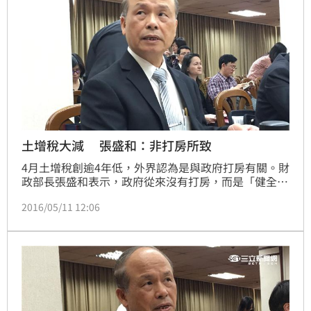
土增稅大減 張盛和：非打房所致
4月土增稅創逾4年低，外界認為是與政府打房有關。財
政部長張盛和表示，政府從來沒有打房，而是「健全房
市」，強調房價持續飆漲將導致房市硬著陸，現在土增
2016/05/11 12:06
稅是回歸正常。