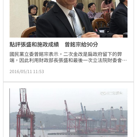
點評張盛和施政成績 曾銘宗給90分
國民黨立委曾銘宗表示，二次金改是扁政府留下的弊
端，因此利用財政部長張盛和最後一次立法院財委會列
席的機會，與他好好討論。對於張盛和施政成績，他給
2016/05/11 11:53
了90分的高評價。