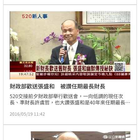
這個爛攤子誰來負責，目前外界都指向當時擔任兆豐金
董事長的蔡友才，至於時任財政部長的張盛和，他對此
表示「毫不知情」！
財政部歡送張盛和 被讚任期最長財長
520交接前夕財政部舉行歡送會，一向低調的現任次
長、準財長許虞哲，也大讚張盛和是40年來任期最長的
財政部長，他說跟張部長很有默契，三次接下他的位
2016/05/19 11:42
置。