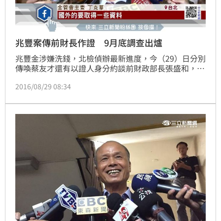
兆豐案傳前財長作證 9月底調查出爐
兆豐金涉嫌洗錢，北檢偵辦最新進度，今（29）日分別
傳喚蔡友才還有以證人身分約談前財政部長張盛和，張
盛和再三強調澄清他不知情，和蔡友才也沒有密會，至
2016/08/29 08:34
於金管會也對外說明，相關行政調查9月底結果出爐。