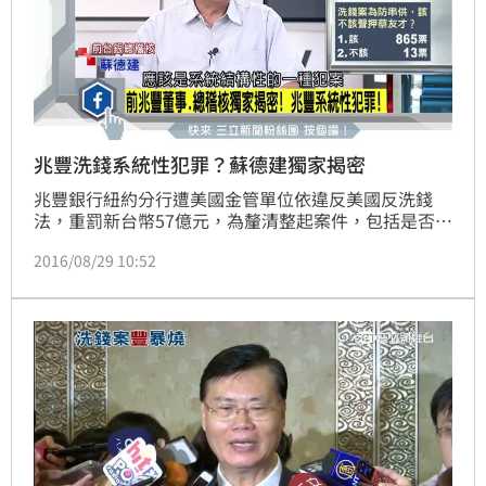
兆豐洗錢系統性犯罪？蘇德建獨家揭密
兆豐銀行紐約分行遭美國金管單位依違反美國反洗錢
法，重罰新台幣57億元，為釐清整起案件，包括是否有
國人涉及刑事不法，台北地檢署傳喚前後任兆豐銀董事
2016/08/29 10:52
長蔡友才、徐光曦等高階主管，今（29）日更以證人身
分傳喚前財政部長張盛和，三人皆稱不知情。前台銀總
稽核蘇德建表示，這起重大弊案中，一群人互相包庇、
掩護，痛批根本就是系統結構性犯案。