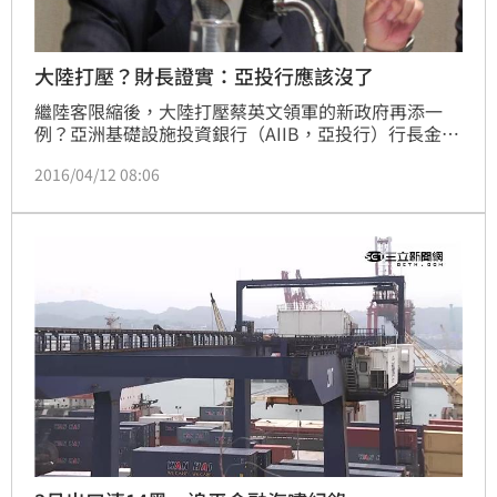
大陸打壓？財長證實：亞投行應該沒了
繼陸客限縮後，大陸打壓蔡英文領軍的新政府再添一
例？亞洲基礎設施投資銀行（AIIB，亞投行）行長金立
群7表示，據亞投行協定，台灣想要加入就必須透過大
2016/04/12 08:06
陸的財政部進行申請。對此，財政部長張盛和證實：
「亞投行應該沒了！」