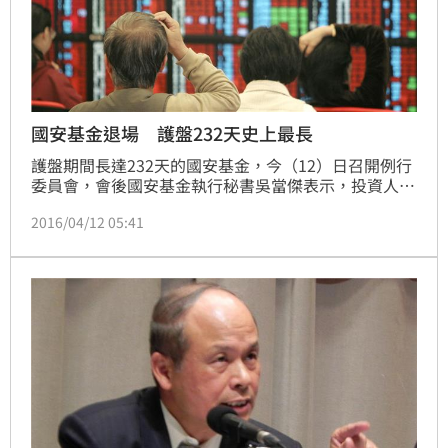
國安基金退場 護盤232天史上最長
護盤期間長達232天的國安基金，今（12）日召開例行
委員會，會後國安基金執行秘書吳當傑表示，投資人對
台股信心已回穩，為避免干預市場，與會委員作出決
2016/04/12 05:41
議，國安基金即日起終止授權。