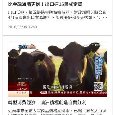
比金融海嘯更慘！出口連15黑成定局
出口低迷，情況慘過金融海嘯時期。財政部明天將公布
4月海關進出口貿易統計，部長張盛和今天透露，4月出
口仍呈衰退，連15黑成定局，但衰幅已縮小至個位數，
2016/05/08 06:49
逐漸脫離谷底。
轉型消費經濟！澳洲積極創造自貿紅利
近兩年來全球大宗商品價格猛跳水，已讓世界各大資源