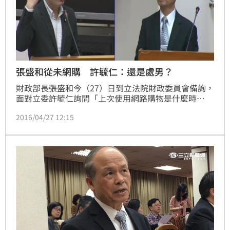
張盛和從未網購 許毓仁：還是處男？
財政部長張盛和今（27）日到立法院財政委員會備詢，
面對立委許毓仁詢問「上次使用網路購物是什麼時
候？」張盛和表示沒有「上次」，自己從未使用過網路
2016/04/27 12:15
購物。對此許毓仁質疑，「所以部長還是網購的處男？
那這樣要如何對電子商務產業進行規範？」