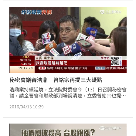
秘密會議審浩鼎 曾銘宗再提三大疑點
浩鼎案持續延燒，立法院財委會今（13）日召開秘密會
議，請金管會和財政部到場說清楚，立委曾銘宗也提出
三大疑點、包括受益人、誰在借券等等。不過立委透
2016/04/13 10:29
露，金管會以偵查不公開為原則，不肯透露，場內火藥
味十足。