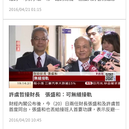
加入奧運的模式，也就是中華台北（Chinese 
2016/04/21 01:15
Taipei）。
許虞哲接財長 張盛和：可無縫接軌
財經內閣公布後，今（20）日兩任財長張盛和及許虞哲
首度同台，張盛和也丟給接班人首要功課，表示反避稅
法案要盡快推動。另外準經濟部長李世光的弟弟、紅電
2016/04/20 10:45
醫董事長李世仁，是浩鼎第三大股東，因此利益迴避就
得優先解決。