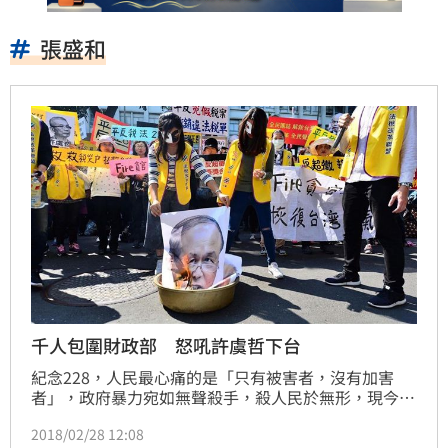
張盛和
千人包圍財政部 怒吼許虞哲下台
紀念228，人民最心痛的是「只有被害者，沒有加害
者」，政府暴力宛如無聲殺手，殺人民於無形，現今台
灣財稅幫卻炮製出稅法228！因此法稅改革聯盟發起抗
2018/02/28 12:08
議行動，2月27日一早近千名抗議群眾從監察院、自由