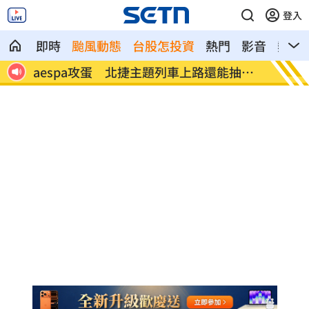
登入
即時
颱風動態
台股怎投資
熱門
影音
熱搜
抽機
談城市願景！沈伯洋點出這區「兩個世
《不良
界」
命