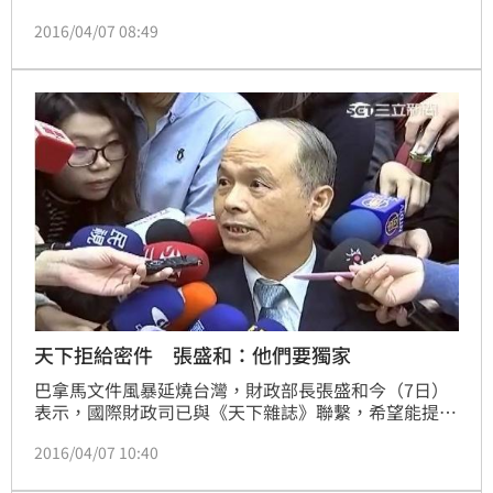
責。真相終於浮出一點水面，金管會副主委黃天牧證
2016/04/07 08:49
實，已將中研院院長翁啟惠與營業員聯絡資訊移送檢
調，追查是否有違法代理交易與內線交易的問題，而金
管會主委王儷玲一聽到浩鼎案，回應依舊是能避就避。
天下拒給密件 張盛和：他們要獨家
巴拿馬文件風暴延燒台灣，財政部長張盛和今（7日）
表示，國際財政司已與《天下雜誌》聯繫，希望能提供
相關資料給官方，不過《天下》婉拒，張盛和說，他們
2016/04/07 10:40
自己要獨家，所以我們也只有等。