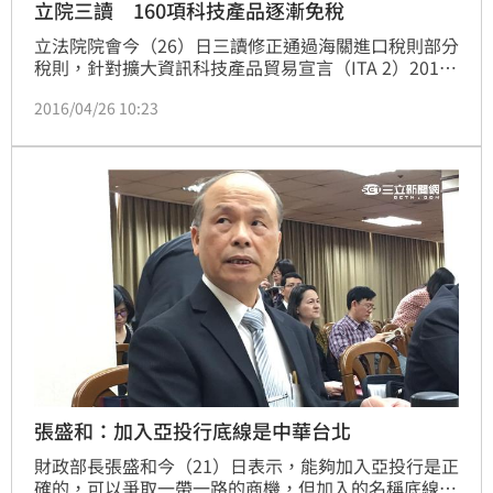
立院三讀 160項科技產品逐漸免稅
立法院院會今（26）日三讀修正通過海關進口稅則部分
稅則，針對擴大資訊科技產品貿易宣言（ITA 2）201項
降稅清單，財政部提出160項產品降稅，台灣資訊產品
2016/04/26 10:23
輸出將有更多機會。
張盛和：加入亞投行底線是中華台北
財政部長張盛和今（21）日表示，能夠加入亞投行是正
確的，可以爭取一帶一路的商機，但加入的名稱底線是