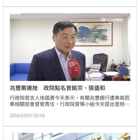
廣場、二二八公園等四路出發，手持財政部長許虞哲和
前部長張盛和等財稅幫大型面具、反諷漫畫遊行。
兆豐案連挫 政院點名曾銘宗、張盛和
行政院發言人徐國勇今天表示，有關兆豐銀行遭美裁罰
案相關部會督管責任，行政院督導小組今天提出查核報
告，前金管會主委曾銘宗2年半任期及前財政部長張盛
2016/10/07 05:56
和4年任期內為本案醞釀、惡化至接近爆發的主要期
間，兩人都有責任。