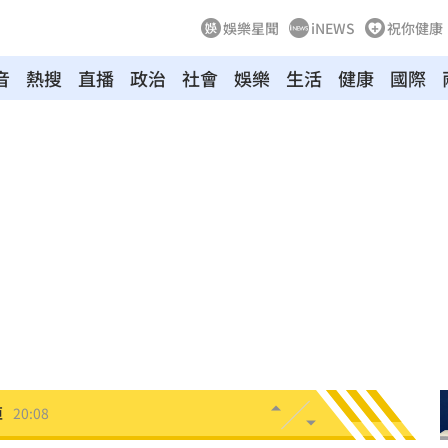
娛樂星聞
iNEWS
祝你健康
音
熱搜
直播
政治
社會
娛樂
生活
健康
國際
上
20:24
歉了
20:20
炸全場
20:19
巴掌
20:14
掉
20:08