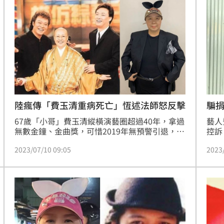
陸瘋傳「費玉清重病死亡」恆述法師怒反擊
騙
67歲「小哥」費玉清縱橫演藝圈超過40年，拿過
藝人
無數金鐘、金曲獎，可惜2019年無預警引退，令
控訴
粉絲相當不捨，而小哥自此鮮少有消息。豈料，
產稅
2023/07/10 09:05
2023
中國大陸近日卻瘋傳「費玉清烏龍死訊」，面對
道場
流言蜚語，費玉清的姐姐「自在禪教主」恆述法
借錢
師也不忍了，出面怒斥「可惡透了」同時也曝光
地方
張菲的反應。
月有