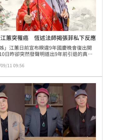
／江蕙突罹癌 恆述法師揭張菲私下反應
姊」江蕙日前宣布睽違9年國慶晚會復出開
10日昨卻突然發聲明道出9年前引退的真正
是罹患癌症，化療過程多次面臨生死交關，
/09/11 09:56
此看透人生，讓大家不捨震驚。引退4年的
哥」費玉清事後也透過經紀人表示：「我認
江蕙是一個很堅強的人，她也以堅強的意志
了一切磨難，祝她從此一路坦途！」如今恆
師也回應了。蔡維歆