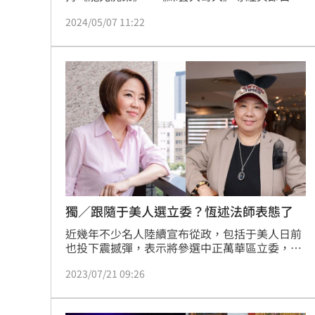
觀眾熟知，2018年短暫復出後又淡出螢光幕，讓
2024/05/07 11:22
不少網友關心起他的近況。這些年他有意重回演
藝圈的傳聞沒少過，不過好友檢場卻坦言自己從
未勸過對方回歸，更直言他的時代已經過去。
獨／跟隨于美人選立委？恆述法師表態了
近幾年不少名人陸續宣布從政，包括于美人日前
也投下震撼彈，表示將參選中正萬華區立委，引
起熱議。而張菲、費玉清的親姐姐恆述法師（費
2023/07/21 09:26
貞綾），39歲突然皈依佛門，並淡出螢光幕，成
立「自在禪宗」，她對於于美人參選一事表示樂
見其成，至於自己日後是否有意願參選？恆述法