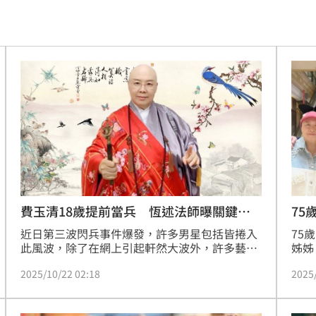
0:08
烏龍
20:01
曝
20:00
教
19:56
巨頭
19:53
了
19:51
眼
19:47
費玉清18歲提前當兵 恆述法師曝關鍵主
75
因
拍
近日第三波閃兵事件爆發，許多男星包括皆捲入
75
難
19:47
此風波，除了在網上引起軒然大波外，許多藝人
姊姊
過往當兵的經歷也接連被爆出。恆述法師近來接
弟鬧
曝
19:42
2025/10/22 02:18
2025
受媒體訪問時，特別提到當年特別為弟弟費玉清
和張
的演藝之路「早早布局」，並笑稱自己是「老謀
照，
超好
19:33
深算」。王芷姍