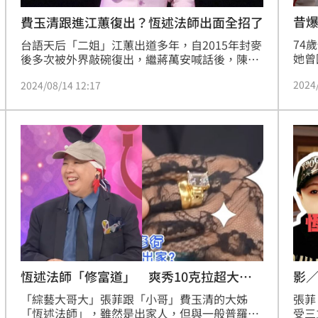
昔
費玉清跟進江蕙復出？恆述法師出面全招了
74
台語天后「二姐」江蕙出道多年，自2015年封麥
她曾
後多次被外界敲碗復出，繼蔣萬安喊話後，陳其
家庭
邁 13日也公開喊話將積極邀請江蕙開唱。對此江
2024
2024/08/14 12:17
述法
蕙透過前經紀人陳子鴻發聲，坦言「大家心意我
務全
都看到了，請給我一些時間，好好審慎思考。」
近況
消息曝光後引發外界關注。而她好友「小哥」費
在大
玉清是否也會跟進復出？姊姊恆述法師也解答
期她
了。蔡維歆
看到
及寶
恆述法師「修富道」 爽秀10克拉超大鑽
影
戒
「綜藝大哥大」張菲跟「小哥」費玉清的大姊
張菲
「恆述法師」，雖然是出家人，但與一般普羅大
受三