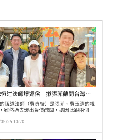
歲恆述法師爆還俗 揪張菲離開台灣被
歲的恆述法師（費貞綾）是張菲、費玉清的親
，雖然過去爆出負債醜聞，還因此跟兩個弟
翻，好在如今姊弟關係已好轉，恆述法師還
/05/25 10:20
菲一同前往中國，近日疑是表姪發文曝光合
恆述法師一身「便服」遭疑還俗了。