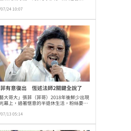
己有無意願想參選？她也給「未嘗不可」的
/07/24 10:07
式回應，針對小哥費玉清不實的小道消息，
是氣憤回應。
張菲有意復出 恆述法師2關鍵全說了
藝大哥大」張菲（菲哥）2018年後鮮少出現
光幕上，過著愜意的半退休生活，粉絲要非
運才能夠在路上巧遇成功，外界都很關心他
/07/13 05:14
向，也希望有一天能復出演藝圈，對此，張
姐姐恆述法師透露有「2關鍵」，張菲才有
復出。林呈育報導