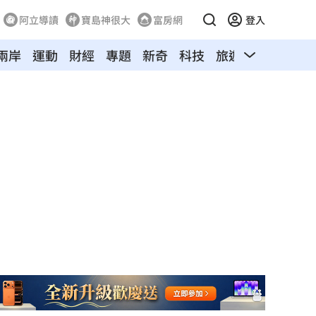
阿立導讀
寶島神很大
富房網
登入
兩岸
運動
財經
專題
新奇
科技
旅遊
汽車
寵物