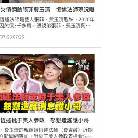
爆欠債翻臉張菲費玉清 恆述法師現況曝
歲恆述法師是藝人張菲、費玉清胞姊，2020年
因欠債3千多萬，跟親弟張菲、費玉清鬧出
糾紛，數度登商媒體版面，事隔多月後，恆
/07/23 07:25
師透露自己靠著直播間神豪幫助下，已將債
數還清。時報周刊CTWANT也掌握恆述法師
，在2021年創立「自在禪宗」的她，目前人
陸直播弘法，要數月後才會返回台灣。而近
在社群恆開了「述看～橫豎人生」專欄中可
，她弘法時不忘戴著有兔耳朵帽、流蘇耳環
石項
／恆述挺于美人參政 怒懟造謠護小哥
、費玉清的親姐姐恆述法師（費貞綾）近期
立新聞網專訪，對於于美人參政表達看法，