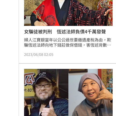
女騙徒被判刑 恆述法師負債4千萬發聲
婦人江寶銀當年以公公過世要繳遺產稅為由，欺
騙恆述法師向地下錢莊做保借錢，害恆述背數千
萬債務，台北地院審理後以詐欺罪判江女2年徒
2023/06/08 02:05
刑，未扣案的不法所得377萬元宣告沒收。對
此，恆述法師剛回應表示錢不可能要回來，但得
饒人處且饒人，所以在庭上有向法官替江女求
情。蔡維歆／台北報導