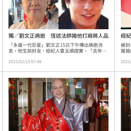
經
獨／劉文正病逝 恆述法師揭他打麻將人品
被封
「永遠一代巨星」劉文正15日下午傳出病逝消
風格
息，他生前好友、經紀人夏玉順證實，「去年11
持節
月，因心肌梗塞病逝美國，沒過完70歲生日。」
2023
2023/02/15 07:48
透露
對此，秀場相識超過30年的「恆述法師」（費貞
《壹
綾）接受《三立新聞網》訪問表示，「劉文正有
實張
次打麻將，印象很深刻，他一次輸了5、6萬也堅
持不再上訴，個性很大器、不會斤斤計較。」