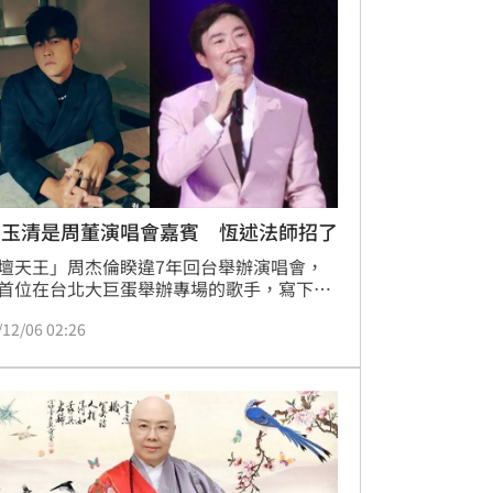
費玉清是周董演唱會嘉賓 恆述法師招了
壇天王」周杰倫睽違7年回台舉辦演唱會，
首位在台北大巨蛋舉辦專場的歌手，寫下歷
的一頁，昨（5日）周杰倫開唱，嘉賓邀來
/12/06 02:26
也讓粉絲又驚又喜，甚至還有網友點名其餘
的來賓，就連引退多年的「小哥」費玉清都
，對此，恆述法師全說了。蔡佩伶報導