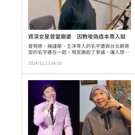
8國球員齊聚高雄 Formosa 7s掀足球
理想混蛋號召粉絲跨海追星吃美食！
18:
資深女星曾當廟婆 因教唆偽造本票入獄
曾莞婷、楊謹華、王淨等人的名字遭與台北朝熹
宮的名字連在一起，現宮廟起了爭議，讓人想起
過往也有男女星也是如此，因為奉獻神而惹出新
2024/11/13 06:55
聞風暴。