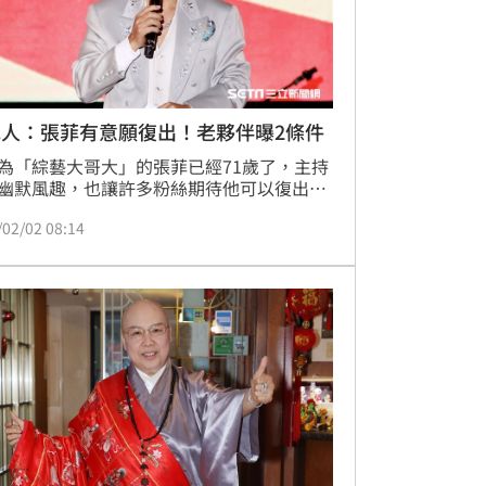
紀人：張菲有意願復出！老夥伴曝2條件
為「綜藝大哥大」的張菲已經71歲了，主持
幽默風趣，也讓許多粉絲期待他可以復出主
目。《三立新聞網》昨日也報導，恆述法師
/02/02 08:14
張菲有在考慮，但考慮年齡的問題。根據
蘋新聞網》報導，張菲的經紀人徐慧玲就證
菲的確有意願，不過還是要看機會和緣分。