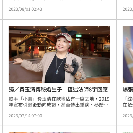
眾的印象不同，恆述法師聲稱自己「不修貧道，
而自
2023/08/01 02:43
2023
修的是富道」，最近她上節目公開身上行頭，總
開放
價值可說是相當驚人，引發外界熱議。林呈育報
她更
導
獨／費玉清傳秘婚生子 恆述法師8字回應
爆
歌手「小哥」費玉清在歌壇佔有一席之地，2019
「綜
年宣布引退後動向成謎，甚至傳出重病、秘婚、
在螢
私生子等謠言滿天飛，對此親姊恆述法師也出面
常幸
2023/07/14 07:00
2023
闢謠，並透露他與江蕙的真實關係。
的動
菲的
可能