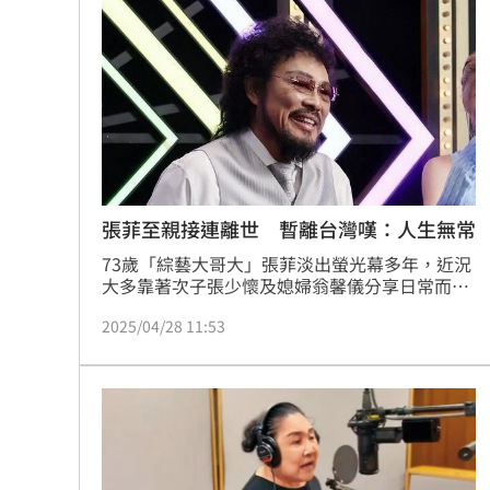
阿信慘跌 親洩言承旭吳建豪周渝民真
「AI性愛機器人」將問世！聊天還可換
SBS歌謠大戰開播30分鐘傳災情！粉絲
羅戈8局失1分好投 兄弟火力爆發橫掃
台灣彩券開獎直播中
張菲至親接連離世 暫離台灣嘆：人生無常
20:31
73歲「綜藝大哥大」張菲淡出螢光幕多年，近況
LIVE三立+24小時直播
15:27
大多靠著次子張少懷及媳婦翁馨儀分享日常而曝
光。近日他與姊姊恆述法師（費貞綾）赴中國探
三立iNEWS新聞台線上直播
2025/04/28 11:53
18:00
親，坦言新冠疫情期間2、3位至親離世，讓他深
感生命無常。
商場戰國來臨 台中「頂奢大道」逐漸
台彩父親節推新刮刮樂千萬頭獎超「爸
「拍片人的多重宇宙」職涯論壇9/12登