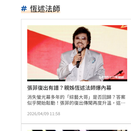
台股7月大回檔！0050申購額再破紀錄
2
恆述法師
2000人堵教堂搶看C羅婚禮 竟是超大
禾伸堂、南電出關日 處置股新規風險
平野惠一率兄弟奪171勝 中職最多勝外
女股神加碼狂掃台積電！外媒揭全因這
想吃清淡！他搭機點「這特殊餐」傻眼
買房3年才知「蜘蛛人住我家」屋主超傻
張菲復出有譜？親姊恆述法師爆內幕
消失螢光幕多年的「綜藝大哥」是否回歸？答案
生日變親人忌日！直升機慶祝墜機4人罹
似乎開始鬆動！張菲的復出傳聞再度升溫，這回
由親姊恆述法師親自鬆口，讓外界嗅到一絲復出
台中小五童遭同學踢下體腫2倍大 判賠金
2026/04/09 11:58
可能。林宜君
粉絲輕生後首露面！西村力演唱會狀態