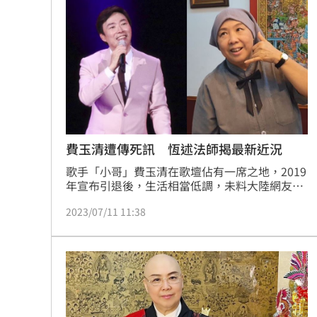
師也鬆口表態了。
費玉清遭傳死訊 恆述法師揭最新近況
歌手「小哥」費玉清在歌壇佔有一席之地，2019
年宣布引退後，生活相當低調，未料大陸網友近
日卻造謠他重病昏迷的消息，甚至還附上一張根
2023/07/11 11:38
本看不清楚正臉的病床照，引起熱議。對此親姐
恆述法師也回應《三立新聞網》並透露費玉清
「真實近況」。