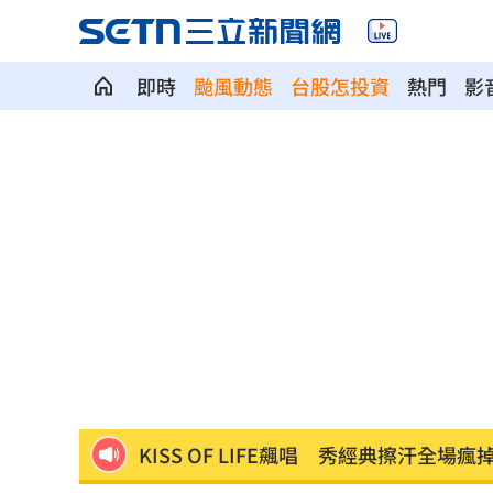
即時
颱風動態
台股怎投資
熱門
影
影片曝光！台中囂張男揮刀還尿在警身
清大校長續任秒出國選校長！高為元道
AND2BLE、ALD1黑白對決！神級舞台
獨／再爆隨機攻擊？婦控外送員無故賞
產蛋量下降 本週「蛋價漲3元」
20:08
KISS OF LIFE飆唱 秀經典擦汗全場瘋