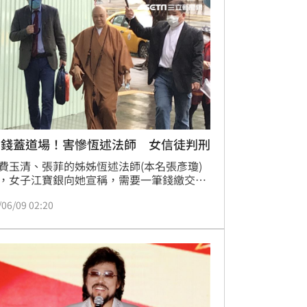
捐錢蓋道場！害慘恆述法師 女信徒判刑
費玉清、張菲的姊姊恆述法師(本名張彥瓊)
，女子江寶銀向她宣稱，需要一筆錢繳交遺
，待她拿到遺產後，就會捐款7800萬幫興建
/06/09 02:20
，沒想到恆述法師因此還幫江女向地下錢莊
，錢借到了，江女卻神隱，也沒還錢。台北
法院審理後，依詐欺取財罪，判處江婦1年2
期徒刑。