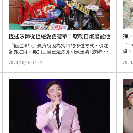
熱潮
10:00
15
獨
恆述法師從拒絕愛劉德華！獻吻自爆最愛他
「二
「恆述法師」費貞綾因為獨特的修道方式，引起
唱。
各界注目，再加上自己是張菲和費玉清的姊姊，
原因
早期也是演藝圈的知名歌手，儘管出家，還是會
2024
2024/10/16 07:50
也因
上通告、節目讓更多人了解她不為人知的一面。
「小
恆述法師先前在節目中，也曾俏皮說，自己心目
識的
中的男神並非劉德華、彭于晏，而是「他」，講
克服
到激動之處更當場獻吻，活潑模樣讓觀眾看了捧
述法
腹大笑。