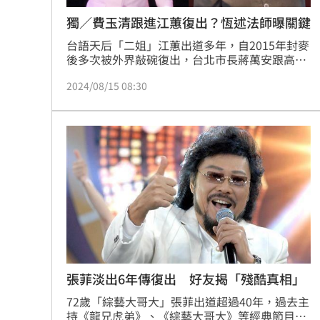
獨／費玉清跟進江蕙復出？恆述法師曝關鍵
台語天后「二姐」江蕙出道多年，自2015年封麥
後多次被外界敲碗復出，台北市長蔣萬安跟高雄
市長陳其邁近來紛紛公開喊話。事後江蕙透過前
2024/08/15 08:30
經紀人陳子鴻發聲，坦言「大家心意我都看到
了，請給我一些時間，好好審慎思考。」引發外
界關注。而她好友「小哥」費玉清是否也會跟進
復出？恆述法師也回應了。蔡維歆
張菲淡出6年傳復出 好友揭「殘酷真相」
72歲「綜藝大哥大」張菲出道超過40年，過去主
持《龍兄虎弟》、《綜藝大哥大》等經典節目被