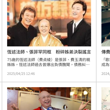
面目
19:33
姿勢
19:32
崩潰
19:28
雄鷹
19:24
恆述法師、張菲罕同框 粉碎姊弟決裂謠言
傳
75歲的恆述法師（費貞綾）是張菲、費玉清的親
「歌
姊姊，恆述法師過去曾爆出負債醜聞，債務糾紛
成為
讓她因此跟兩個弟弟鬧翻，不過如今傳出姊弟關
史性
2025/04/25 12:46
2024
係已好轉，恆述法師還和張菲一同前往大陸安
江蕙
徽、上海探親，兩人深感人生無常，紛紛表示現
場次
在要好好珍惜當下。
在內
成形
12:00
」氣
12:00
場！
10:30