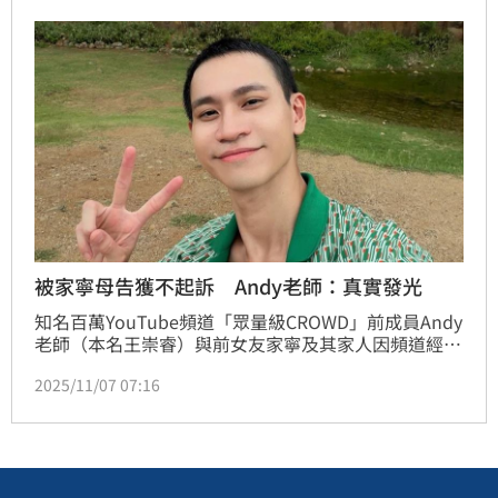
被家寧母告獲不起訴 Andy老師：真實發光
知名百萬YouTube頻道「眾量級CROWD」前成員Andy
老師（本名王崇睿）與前女友家寧及其家人因頻道經營
權、商標與財務問題爆發的法律戰，近日迎來重要進
2025/11/07 07:16
展。針對家寧母親曾淑惠反控Andy老師加重誹謗與違
反《個人資料保護法》等兩項罪名，新北地檢署偵結後
認定罪嫌不足，做出不起訴處分，且因曾女未於期限內
聲請再議，全案已於近日正式確定不起訴。