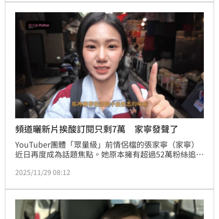
網友刷一排一致的答案，留言區瞬間變成大規模洗版現
場。
頻道曬新片挨酸訂閱只剩7萬 家寧發聲了
YouTuber團體「眾量級」前情侶檔的張家寧（家寧） 
近日再度成為話題焦點。她原本擁有超過52萬粉絲追蹤
的社群Instagram 帳號與 Threads 帳號，22日無預警
2025/11/29 08:12
突然全部消失，引發粉絲與網友熱議。28日她更在頻道
上傳新影片，分享自己走訪板橋黃石市場以及品嚐巷弄
美食的心得感想。影片曝光後，有網友留言酸她「訂閱
剩7萬還發片」，結果釣出家寧親自回應。