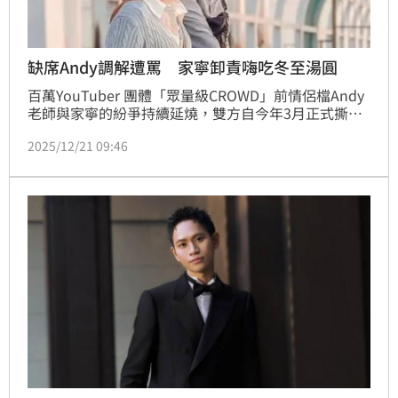
缺席Andy調解遭罵 家寧卸責嗨吃冬至湯圓
百萬YouTuber 團體「眾量級CROWD」前情侶檔Andy
老師與家寧的紛爭持續延燒，雙方自今年3月正式撕破
臉後，財務、經營權與家庭等一連串糾紛陸續進入司法
2025/12/21 09:46
程序，外界關注度居高不下。日前，Andy與家寧母親
曾淑惠現身新北地方法院進行調解，不過家寧本人並未
現身卸責，事後Andy直言調解「進度 0、誠意 0」，情
緒相當不滿。不過，家寧於今（21）日則透過社群平台
分享日常近況。