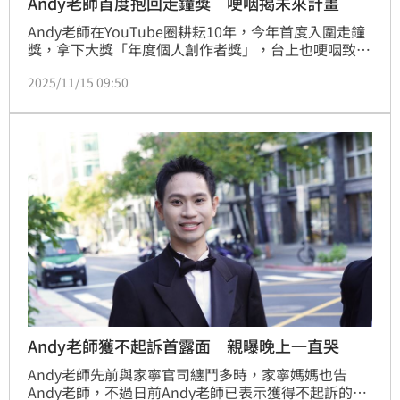
Andy老師首度抱回走鐘獎 哽咽揭未來計畫
Andy老師在YouTube圈耕耘10年，今年首度入圍走鐘
獎，拿下大獎「年度個人創作者獎」，台上也哽咽致
詞，讓網友看了相當的感動，說差一點可能就不在這個
2025/11/15 09:50
圈子了。
Andy老師獲不起訴首露面 親曝晚上一直哭
Andy老師先前與家寧官司纏鬥多時，家寧媽媽也告
Andy老師，不過日前Andy老師已表示獲得不起訴的判