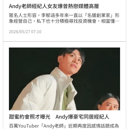
Andy老師經紀人女友爆曾熱戀媒體高層
匿名人士形容，李郁涵多年來一直以「名媛創業家」形
象經營自己，私下也十分積極尋找投資機會，相當懂得
運用人脈與話題替自己創造利益，並頻繁出入高級餐廳
2026/05/27 07:10
與夜店場合，穩定打造高端名媛生活。她在人際經營上
尤其具備成熟手腕，不管年紀多大，她都展現高度主動
性，也很懂得讓對方心甘情願提供協助。
甜蜜約會照才曝光 Andy爆豪宅同居經紀人
百萬YouTuber「Andy老師」近期再度因感情話題成為