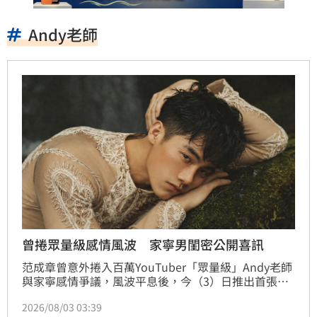
Andy老師
曾捲眾量級感情風波 家寧男閨密公開喜訊
范成章曾意外捲入百萬YouTuber「眾量級」Andy老師
與家寧感情爭議，風波平息後，今（3）日推出首張概
念專輯《Love Letters to Myself》，不僅集結金曲創
2026/08/03 03:39
作才女藍又時、印度知名歌手Shruti Pathak兩大夢幻