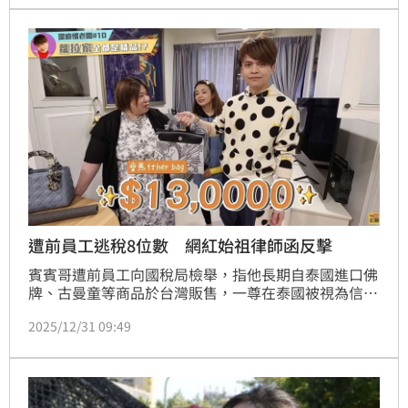
定之一」。
遭前員工逃稅8位數 網紅始祖律師函反擊
賓賓哥遭前員工向國稅局檢舉，指他長期自泰國進口佛
牌、古曼童等商品於台灣販售，一尊在泰國被視為信仰
聖物的古曼童，動輒喊價數10萬，甚至上看數百萬元，
2025/12/31 09:49
年營業額粗估至少上億元，卻並非每一筆都有據實開立
發票，遭人向國稅局檢舉他涉及逃稅。