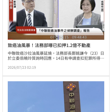
致癌油風暴！法務部曝已扣押1.2億不動產
中聯致癌沙拉油風暴延燒，法務部長鄭銘謙今（23）日
於立委翁曉玲質詢時回應，14日有申請查扣犯罪所得，
就中聯、福懋、福壽、泰山四家公司查扣價值兩億五千
2026/07/23 02:19
三百多萬元的不動產，法院裁定扣押當中一億兩千六百
多萬元財產。至於衛福部是否申請假處分相關企業的財
產？衛福部次長林靜儀則表示，目前還在處理油品問
題，會盡快與法務單位討論。