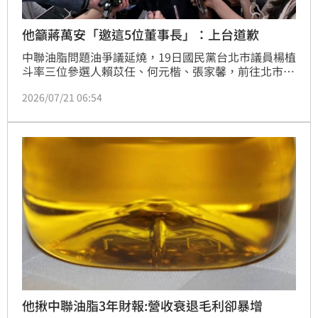
他籲蔣萬安「邀這5位董事長」：上台道歉
中聯油脂問題油爭議延燒，19日國民黨台北市議員楊植
斗率三位參選人賴苡任、何元楷、張家馨，前往北市中
正一分局介壽派出所對面，宣布絕食到7月25日。而7
2026/07/21 06:54
月25日就是台北市長蔣萬安號召上凱道的日子，蔣萬安
20日下午更致電高雄市長陳其邁，邀請參加7月25日凱
道活動，遭陳其邁反邀至政院會商食安法修法。政治評
論員張益贍就開酸國民黨，列出中聯、福懋等5家油品
公司董事長，直言「你們敢邀這5位董事長上台道歉
嗎？」
他揪中聯油脂3年財報:營收衰退毛利卻暴增