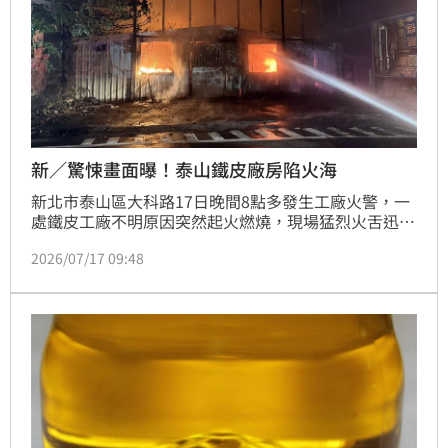
新／驚悚畫面曝！泰山鐵皮廠房陷火海
新北市泰山區大科路17日晚間8點多發生工廠火警，一
處鐵皮工廠不明原因突然起火燃燒，現場猛烈火舌迅速
吞噬整座建築，消防局接獲報後派遣34車、84人前往
2026/07/17 09:48
救援，共計波及2間工廠、燃燒面積粗估約500平方公
尺，所幸工廠內無人受困，且火勢已獲得控制、暫無延
燒危險，詳細起火原因仍有待火調科釐清。