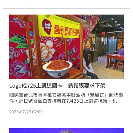
還，此舉屬穩定原料措施，與後台無關。
Logo成725上凱道圖卡 鬍鬚張要求下架
國民黨台北市長蔣萬安藉著中聯油脂「苯駢芘」超標事
件，近日號召藍白支持者在7月25日上凱道抗議，也有
網友在Threads貼文響應此事，不過有人竟擅自使用
2026/07/25 07:09
「鬍鬚張」品牌的Logo製成圖卡，希望大家725「上凱
道 反毒油」，鬍鬚張官方帳號貼文回應，要求該名網
友下架圖卡，並提到此行為已嚴重侵害商標權、著作
權，「若未能配合，本公司將蒐證並保留法律追訴