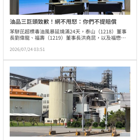
油品三巨頭致歉！網不甩怒：你們不提賠償
苯駢芘超標毒油風暴延燒滿24天，泰山（1218）董事
長劉偉龍、福壽（1219）董事長洪堯昆，以及福懋油
（1225）董事長吳星澄，今（24）日下午3時齊聚證交
2026/07/24 03:51
所舉行重訊說明會，三巨頭一字排開向社會大眾致歉。
不過這場記者會透過YouTube直播同步曝光，聊天室瞬
間被灌爆，短短時間湧入上千則留言，網友罵聲一面
倒，砲火比記者會現場還猛烈。