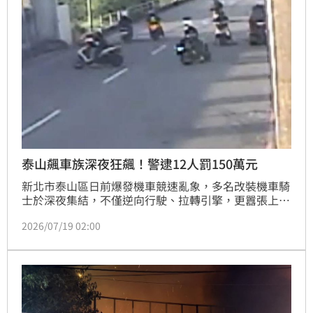
泰山飆車族深夜狂飆！警逮12人罰150萬元
新北市泰山區日前爆發機車競速亂象，多名改裝機車騎
士於深夜集結，不僅逆向行駛、拉轉引擎，更囂張上演
單輪特技，嚴重威脅用路人安全。林口警方獲報後成立
2026/07/19 02:00
專案小組，經調閱監視器追查，日前兵分多路於北北桃
地區將邱姓主嫌等12人逮捕歸案。警方除依公共危險罪
送辦外，更針對無照、危險駕駛、變造車牌及改裝車體
等違規行為，依法開出77張罰單，裁罰金額高達150萬
元。林口分局長李智源強調，警方將持續強化科技執法
與取締勤務，絕不容忍任何飆車歪風，呼籲民眾切勿以
身試法，共同維護公共交通安全與鄰里安寧。