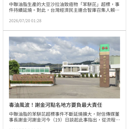
中聯油脂生產的大豆沙拉油致癌物「苯駢芘」超標，事
件持續延燒。對此，台灣經濟民主連合智庫召集人賴中
強就指出「如果有一家公司，3年來公司營收衰退1/4，
2026/07/20 01:28
但是毛利卻暴增兩成，您會稱讚公司老闆節省成本，賺
錢有方，還是要問：公司有沒有省了不該省的錢？」。
毒油風波！謝金河點名地方要負最大責任
中聯油脂的苯駢芘超標事件不斷延燒擴大，財信傳媒董
事長謝金河謝金河今（19）日談起此事指出，從流程
看，地方政府其實要付很大責任，但在野黨把全部責任