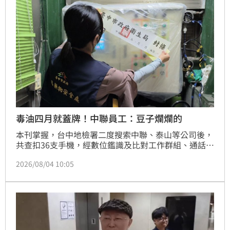
毒油四月就蓋牌！中聯員工：豆子爛爛的
本刊掌握，台中地檢署二度搜索中聯、泰山等公司後，
共查扣36支手機，經數位鑑識及比對工作群組、通話紀
錄，逐步還原整起事件的內部決策過程；專案小組發
2026/08/04 10:05
現，中聯高層、幹部及第一線員工在4月間，即曾討論
油品品質異常，比台糖或南僑驗出的時間足足提前近1
個月。