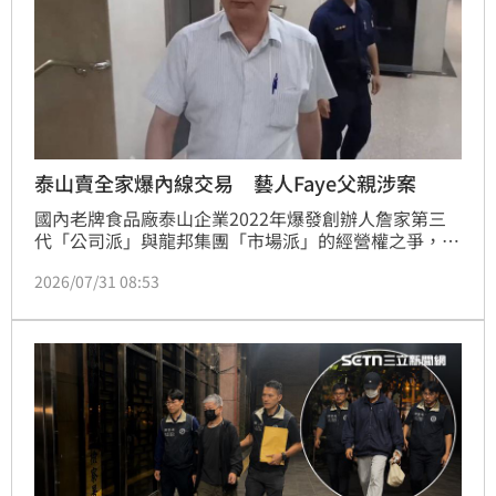
泰山賣全家爆內線交易 藝人Faye父親涉案
國內老牌食品廠泰山企業2022年爆發創辦人詹家第三
代「公司派」與龍邦集團「市場派」的經營權之爭，泰
山於當年12月2日處分全家便利商店19％股權，遭證交
2026/07/31 08:53
所認定違反內控制度、有重大缺失，但不僅如此，台北
地檢署發現在重大訊息公布前疑似有內線交易，30日指
揮調查局台北市調處搜索17處、約談15人，其中11人
是被告，包括泰山公司時任董事長詹景超以及董事劉偉
龍，經檢察官複訊，泰山另一名前董座詹仁道以及現任
董事長劉偉龍分別以50萬元交保、限制出境出海，其他
人均請回，歌手Faye (詹雯婷)的父親詹仁謙，也因為列
為本案被告遭約談而曝光。