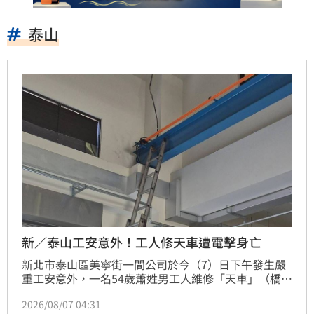
泰山
新／泰山工安意外！工人修天車遭電擊身亡
新北市泰山區美寧街一間公司於今（7）日下午發生嚴
重工安意外，一名54歲蕭姓男工人維修「天車」（橋式
起重機）時，疑似操作不慎觸電，當場失去生命跡象。
2026/08/07 04:31
警消獲報後緊急將其送往輔大醫院搶救，遺憾的是蕭男