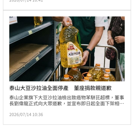
力的第三方檢驗單位確認毫無疑慮前，將持續全面停止
大豆沙拉油相關產品上市銷售，同時捐助新台幣3,000
萬元供專業機構提升食品檢驗的量能所用。
泰山大豆沙拉油全面停產 董座捐款親道歉
泰山企業旗下大豆沙拉油檢出致癌物苯駢芘超標，董事
長劉偉龍正式向大眾道歉，並宣布即日起全面下架相關
產品，待第三方檢驗合格後才恢復上市。泰山承諾採從
2026/07/14 10:36
寬退費原則，並捐贈3,000萬元提升國內食安檢驗量
能。此波食安危機源於中聯油脂原料污染，導致泰山、
福壽及福懋等業者共49項產品預防性下架。台中地檢署
正積極偵辦追查污染源，泰山強調將秉持誠信配合調