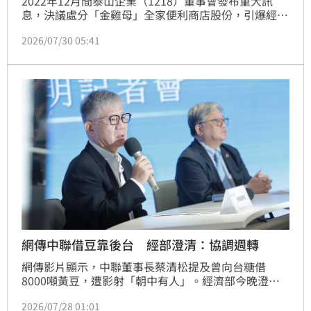
2022年12月間泰山企業（1218）董事會發布重大訊
息，決議處分「金雞母」全家便利商店股份，引爆經營
權之爭及內線交易疑慮。2023年1月間金管會也以違反
2026/07/30 05:41
內部控制制度及重大訊息申報規定，對泰山開罰200萬
元。台北地檢署30日指揮調查局台北市調查處兵分17
路搜索，傳喚時任詹姓董事長及現任董事長等11名被
告、4名證人到案說明，全案朝違反證券交易法內線交
易罪偵辦。
網傳中聯借豆靠後台 經部澄清：協調週轉
網傳影片顯示，中聯董事長蔡清松提及曾向台糖借
8000噸黃豆，遭影射「朝中有人」。經濟部今晚澄
清，此事件為2021年受疫情影響，市面上黃豆等飼料
2026/07/28 01:01
用穀物缺乏，為穩定供應而協調週轉，業者已全數歸