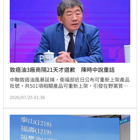
權。」
致癌油3廠商隔21天才道歉 陳時中說重話
中聯致癌油風暴延燒，衛福部近日公布可重新上架產品
批號，共501項相關產品可重新上架，引發在野黨質
疑。對此，行政院政務委員陳時中今（25）日表示，政
2026/07/25 01:36
府依法行政，但准予上架後還有很多問題，第一就是廠
商的責任完全不足，政府會強烈地要求中聯、泰山、福
壽、福懋必須負起對中下游廠商以及相關店家的損害賠
償。即使能夠重新上架，但有些產品已經過期、民眾沒
有信心、商譽受損，要求廠商擔起責任，是天經地義的
事情。