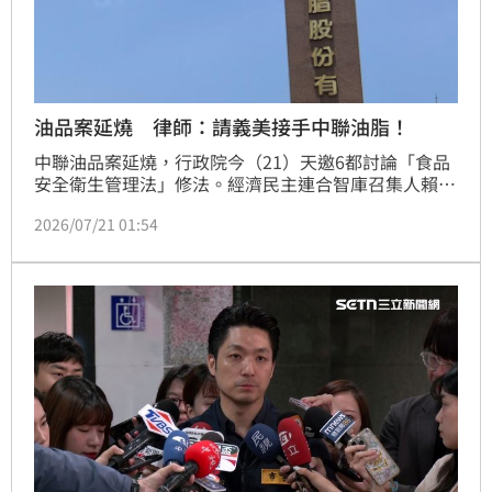
油品案延燒 律師：請義美接手中聯油脂！
中聯油品案延燒，行政院今（21）天邀6都討論「食品
安全衛生管理法」修法。經濟民主連合智庫召集人賴中
強律師說，制裁黑心油商：不要忘了公平法。他也表
2026/07/21 01:54
示，建議深受國人信賴的義美食品，出資買下中聯油脂
的股份(根據該公司2025年底資產負債表，公司權益淨
值為10億4212萬元，相信義美有這個財力)。