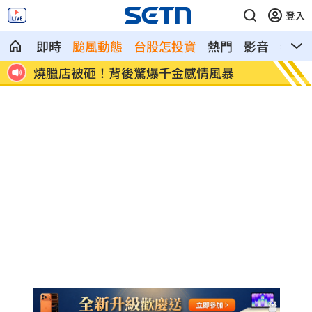
登入
即時
颱風動態
台股怎投資
熱門
影音
熱搜
藍扯蘇巧慧不給里長講話 卓冠廷發聲打
11縣
臉
曝