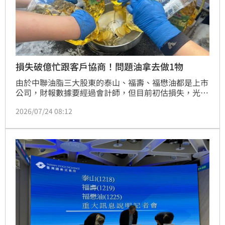
損失破億忙跟客戶協商！問題油拿去做1物
由於中聯油脂三大股東的泰山、福壽、福懋油都是上市
公司，財報數據要經過會計師，但目前初估損失，光是
銷毀與下架的大約1億元以上，儘管官方放行，讓先前
2026/07/24 08:12
驗出合格的19批油品可重新上架，但泰山決定一律下架
回收，而這些問題油也不會進入食品市場，而是通通拿
去煉生質燃油，至少能為環保盡一份力。