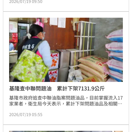
2026/07/19 09:50
指向中央，認為政府態度要硬起來，揭露所有的事情。
基隆查中聯問題油 累計下架7131.9公斤
基隆市政府追查中聯油脂案問題油品，目前掌握流入17
家業者，衛生局今天表示，累計下架問題油品及相關產
品共7131.9公斤，將持續追蹤及稽查，確保油品安全。
2026/07/19 05:55