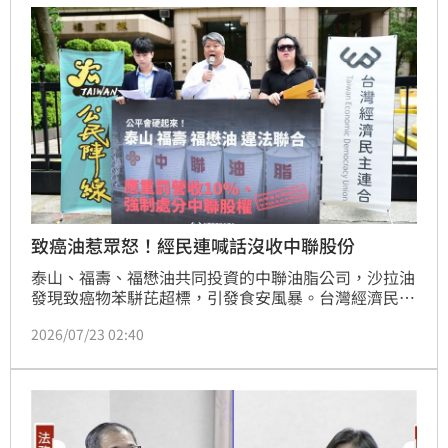
致癌油惹眾怒！經民連喊話沒收中聯股份
泰山、福壽、福懋油共同投資的中聯油脂公司，沙拉油
發現致癌物苯駢芘超標，引發食安風暴。台灣經濟民主
連合今（23）日上午向公平會檢舉泰山、福壽、福懋，
2026/07/23 02:40
要求公平會依法調查處分。經民連建議檢察官依刑法第 
38 條向法院聲請沒收泰山、福壽、福懋油所持有中聯
油脂股份，並呼籲檢察官、證期局與證交所，應調查泰
山、福壽、福懋、南僑有無涉嫌內線交易。