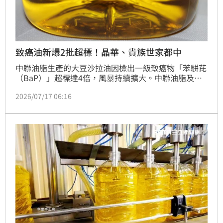
致癌油新爆2批超標！晶華、貴族世家都中
中聯油脂生產的大豆沙拉油因檢出一級致癌物「苯駢芘
（BaP）」超標達4倍，風暴持續擴大。中聯油脂及投
資中聯的3家油品泰山、福壽、福懋油的11名高層遭列
2026/07/17 06:16
被告。中聯累計超標批號已第7批，台中市政府公布第
6、7批超標油品相關產品共34項、320個批號，第二層
下游業者共738家，包括晶華、六福酒店、路易莎、金
色三麥及蝦皮、酷澎等。