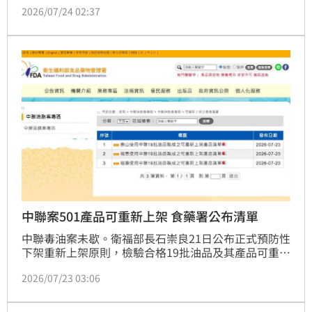
2026/07/24 02:37
受影響業者新增16家，上升至255家，其中15家王品旗
下的麻辣鍋品牌「青花驕」也列入。對此，王品也做出
回應。
中聯案501產品可重新上架 食藥署公布清單
中聯毒油案未歇。衛福部長石崇良21日公布正式預防性
下架重新上架原則，檢驗合格19批油品及其產品可重新
上架，另7批致癌物苯駢芘超標、1批外銷無檢體，共8
2026/07/23 03:06
批油品不得上架並銷毀。食藥署官網今（23）日公布泰
山、福懋、福壽使用中聯19批油品製成之可重新上架產
品清單。（記者：簡浩正）