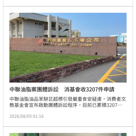
因傷勢過重宣告不治。目前警方已封鎖現場進行調查，
詳細事發原因及相關工安疏失責任，將由新北市政府相
關勞檢單位進一步釐清，以維護職場安全保障勞工權
益。
中聯油脂案團體訴訟 消基會收3207件申請
中聯油脂油品苯駢芘超標引發嚴重食安疑慮，消費者文
教基金會宣布啟動團體訴訟程序，目前已累積3207名
民眾申請加入。本次訴訟將中聯油脂列為主要被告，泰
2026/08/05 01:16
山、福懋及福壽則為共同被告。