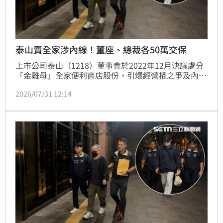
泰山賣全家涉內線！董座、總裁各50萬交保
上市公司泰山（1218）董事會於2022年12月決議處分
「金雞母」全家便利商店股份，引爆經營權之爭及內線
交易疑慮。台北地檢署30日指揮調查局台北市調查處兵
2026/07/31 12:14
分17路搜索，傳喚現任董事長劉偉龍及前任董事長詹岳
霖、詹景超、詹仁道等11名被告到案說明。經複訊後，
詹仁道、劉偉龍各50萬交保，限制出境出海，其餘人請
回。