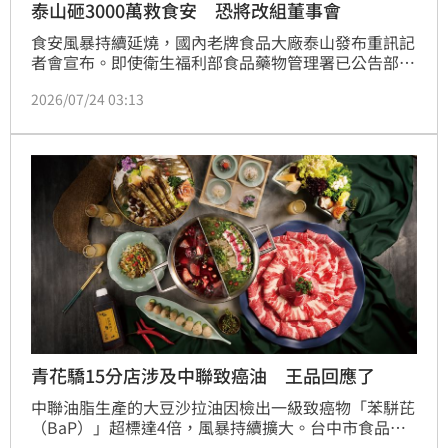
泰山砸3000萬救食安 恐將改組董事會
食安風暴持續延燒，國內老牌食品大廠泰山發布重訊記
者會宣布。即使衛生福利部食品藥物管理署已公告部分
批次商品符合規定可依法恢復上架，泰山仍堅持對消費
2026/07/24 03:13
者的承諾，宣布4月至6月所有大豆油相關商品一律全面
下架回收，不再重新出貨販售。
青花驕15分店涉及中聯致癌油 王品回應了
中聯油脂生產的大豆沙拉油因檢出一級致癌物「苯駢芘
（BaP）」超標達4倍，風暴持續擴大。台中市食品藥
物安全處續查中聯油脂問題油去向，再公布第三層以下