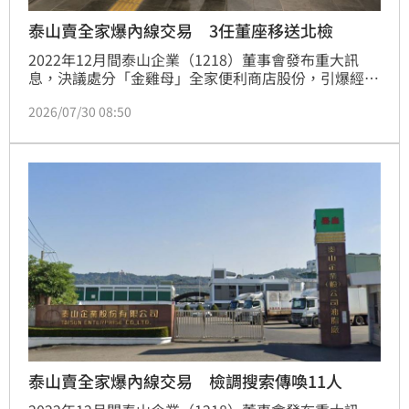
泰山賣全家爆內線交易 3任董座移送北檢
2022年12月間泰山企業（1218）董事會發布重大訊
息，決議處分「金雞母」全家便利商店股份，引爆經營
權之爭及內線交易疑慮。台北地檢署30日指揮調查局台
2026/07/30 08:50
北市調查處兵分17路搜索，傳喚現任董事長劉偉龍及2
名前任董事長詹岳霖、詹景超等11名被告、4名證人到
案說明，3任董座皆被移送北檢複訊。被媒體追問是否
有內線交易，詹景超回答「沒有。」
泰山賣全家爆內線交易 檢調搜索傳喚11人