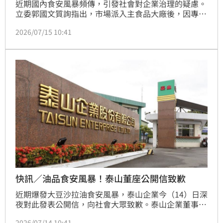
近期國內食安風暴頻傳，引發社會對企業治理的疑慮。
立委郭國文質詢指出，市場派入主食品大廠後，因專業
管理不足導致內部治理空轉及情資隱匿，嚴重威脅食
2026/07/15 10:41
安。郭國文要求主管機關追查「影子董事」責任，並質
疑現行過度依賴第三方認證的制度漏洞。對此，審計長
陳瑞敏坦言自主管理機制失靈，衛福部次長林靜儀則承
諾調整檢驗頻次，並強化數據同步通報。審計部誓言將
於三個月內全面盤點各部會委外驗證機制，並強力追蹤
問責，以改善系統性缺失，確保國人食安防線不再淪為
企業經營權爭奪的犧牲品。
快訊／油品食安風暴！泰山董座公開信致歉
近期爆發大豆沙拉油食安風暴，泰山企業今（14）日深
夜對此發表公開信，向社會大眾致歉。泰山企業董事長
劉偉龍宣布，在相關產品未能達到每批次均由具有公信
2026/07/14 10:41