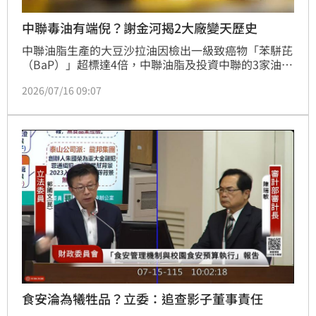
中聯毒油有端倪？謝金河揭2大廠變天歷史
中聯油脂生產的大豆沙拉油因檢出一級致癌物「苯駢芘
（BaP）」超標達4倍，中聯油脂及投資中聯的3家油品
泰山、福壽、福懋油的11名高層遭列被告。對此，財訊
2026/07/16 09:07
傳媒董事長謝金河指出，台灣迄今仍缺乏一套完整的檢
驗機制，業者的自我管理就格外重要，而當泰山、福懋
油相繼發生經營權易主 「人謀不臧」，這些壞的源頭
老早就種下。
食安淪為犧牲品？立委：追查影子董事責任