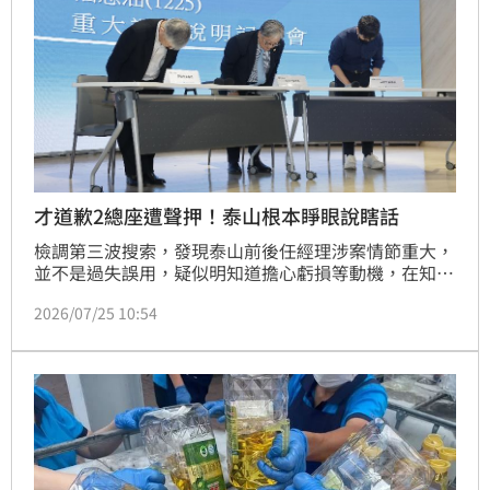
才道歉2總座遭聲押！泰山根本睜眼說瞎話
檢調第三波搜索，發現泰山前後任經理涉案情節重大，
並不是過失誤用，疑似明知道擔心虧損等動機，在知道
油品有問題後，仍持續使用致癌油加工、販售。諷刺的
2026/07/25 10:54
是，就在檢調發動聲押前一天（24日），泰山董事長劉
偉龍才特地前往證交所召開重大訊息記者會。當時劉偉
龍向外界說明，油品風暴發生後「營收減少泰山賠得
起，但消費者信心我們賠不起」，不料記者會結束不到
一天，檢調的搜索結果就狠狠打了泰山經營團隊一記耳
光！前任與現任兩