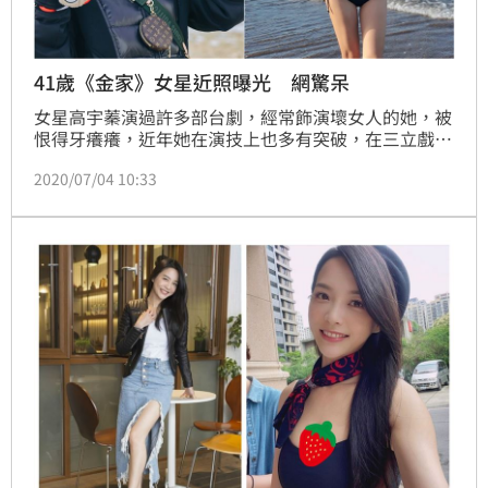
41歲《金家》女星近照曝光 網驚呆
女星高宇蓁演過許多部台劇，經常飾演壞女人的她，被
恨得牙癢癢，近年她在演技上也多有突破，在三立戲劇
《金家好媳婦》中演活遭到老公和閨密背叛的正宮，
2020/07/04 10:33
「大老婆的反擊」讓人看得相當過癮。最近她的照片在
PTT引起熱議，有網友指出，還以為她是哪個網美，仔
細一看才發現是41歲的高宇蓁，讓他嚇了一大跳，直呼
真是羨慕嫉妒恨。