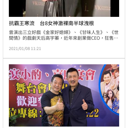
抗霸王寒流 台8女神激裸南半球洩根
曾演出三立好戲《金家好媳婦》、《甘味人生》、《世
間情》的戲劇天后高宇蓁，近年來創業做CEO，狂售百
萬片面膜，超強商業頭腦令人敬佩，今她大尺度參與好
2021/01/08 11:21
友林薇舉辦的走秀，大方秀出南半球，往下一看還洩出
大長腿，上下全開相當有誠意，也透露今年年終也豪發
4個月給員工。