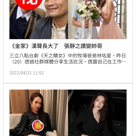
《金家》漢聲長大了 張靜之讚變帥哥
三立八點台劇《天之驕女》中的牧場爸爸林佑星，昨日
（20）透過社群媒體分享生活近況，透露自己在工作中
遇到了《金家好媳婦》中的童星「漢聲」傅予謙，而他
2022/04/21 11:52
則是客串飾演傅予謙的爸爸，一轉眼傅予謙已經22歲，
外型變得比過去多了幾分成熟和穩重，他在《金家好媳
婦》的媽媽張靜之看了以後，也特別留言誇讚「兒子變
大帥哥了」！