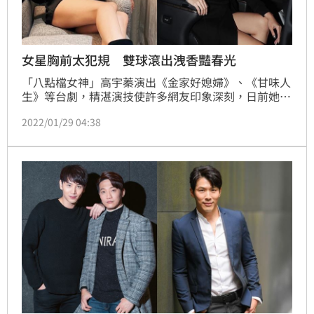
女星胸前太犯規 雙球滾出洩香豔春光
「八點檔女神」高宇蓁演出《金家好媳婦》、《甘味人
生》等台劇，精湛演技使許多網友印象深刻，日前她推
出個人品牌「J.KAO」獲得好評，還成立了經紀公司
2022/01/29 04:38
「大創紅娛樂」，副業經營得有聲有色。經常在社群平
台分享生活的她，近日曬出一張坐在沙發上的辣照，展
現性感好身材，其中衣服胸前的特殊設計暗藏玄機，香
豔畫面讓人看了大噴鼻血。