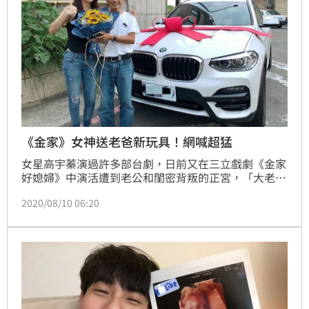
《金家》女神送老爸新玩具！網喊超猛
女星高宇蓁演過許多部台劇，日前又在三立戲劇《金家
好媳婦》中演活遭到老公和閨密背叛的正宮，「大老婆
的反擊」讓人看得相當過癮；而高宇蓁的外貌和身材都
2020/08/10 06:20
相當凍齡，讓網友十分稱羨。而日前甫過父親節，高宇
蓁就買了超大方玩具送給父親，據悉該車BMW X4市價
高達259萬。