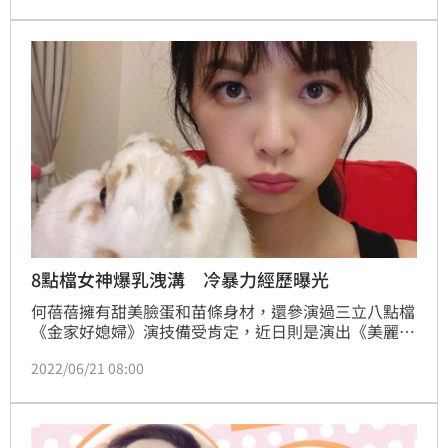
罹患乳突癌，幸好還只是初期，醫生認為動手術切除後
即可復原，對此，張東晴表示，得知的當下除了震驚和
擔心，就只想盡快解決問題，因此立刻通知公司需要停
止手邊工作，做甲狀腺全除的手術，並做放射線治療，
停工的這2年都
8點檔女神爆乳洩溝 冷暴力經歷曝光
何蓓蓓擁有甜美臉蛋和苗條身材，還參演過三立八點檔
《金家好媳婦》演技備受肯定，近日則是演出《美麗人
生》中的第二代蔡明惠，喜歡透過社群媒體分享生活的
2022/06/21 08:00
她，近日大方分享性感美照，畫面中何蓓蓓穿著黑色U
領背心，大露豐滿美胸和寵物兔金邦妮合照，不過網友
全歪樓何蓓蓓的好身材。