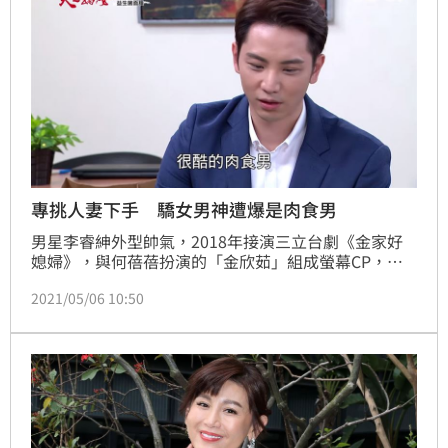
專挑人妻下手 驕女男神遭爆是肉食男
男星李睿紳外型帥氣，2018年接演三立台劇《金家好
媳婦》，與何蓓蓓扮演的「金欣茹」組成螢幕CP，融
化不少女粉絲的心，現在於《天之驕女》也有亮眼表
2021/05/06 10:50
現，演出癡情男子，先是愛上老大的女人，爾後竟然又
愛上人妻華千涵，更是被封為「酷肉男」（酷酷的肉食
男）。