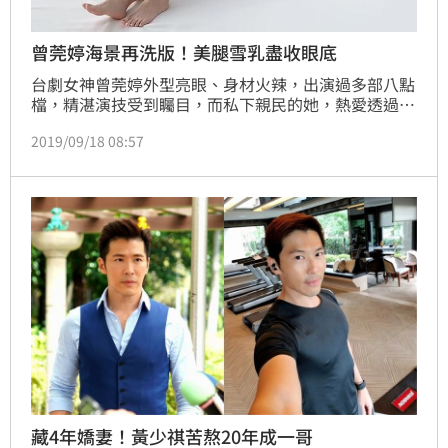
曾莞婷海景再洗版！美腿雪乳盡收眼底
台劇女神曾莞婷外型亮眼、身材火辣，出演過多部八點
檔，精湛演技受到矚目，而私下親民的她，熱愛透過社
群平台跟粉絲互動。近日她於馬爾地夫渡假，面對無敵
2019/09/18 08:57
海景不但享受浮潛，而且還在IG多張清涼比基照狂洗
版，她今（18號）曬出多張罩著白色薄紗，以黑色連身
泳裝的美照現身，雖然是連身設計，然而全身照仍秀出
好身材，讓粉絲眼睛持續大吃冰淇淋。
藏4年嬌妻！黃少祺苦熬20年成一哥