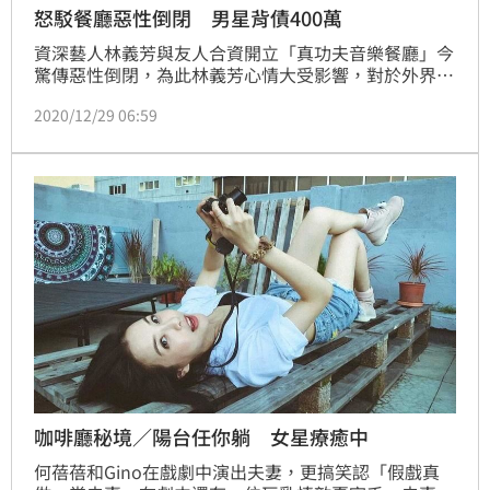
怒駁餐廳惡性倒閉 男星背債400萬
資深藝人林義芳與友人合資開立「真功夫音樂餐廳」今
驚傳惡性倒閉，為此林義芳心情大受影響，對於外界不
實指控他相當痛心，他表示餐廳開幕一年以來營運的確
2020/12/29 06:59
受到疫情影響，在餐廳有虧損之後，林義芳主動邀請股
東開會，在3次的股東會議中，提出是否要增資或是股
東們要退出，他都願意一起度過難關。最後，由林義芳
本人向銀行貸款400萬支付餐廳必須支出的款項。
咖啡廳秘境／陽台任你躺 女星療癒中
何蓓蓓和Gino在戲劇中演出夫妻，更搞笑認「假戲真