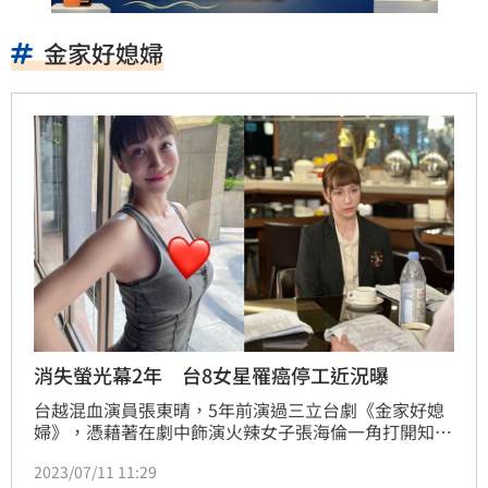
金家好媳婦
消失螢光幕2年 台8女星罹癌停工近況曝
台越混血演員張東晴，5年前演過三立台劇《金家好媳
婦》，憑藉著在劇中飾演火辣女子張海倫一角打開知名
度，隨後卻消失螢光幕2年，原來3年前她被朋友帶去健
2023/07/11 11:29
檢，原以為只是做個預防，沒想到檢查完竟被醫生告知