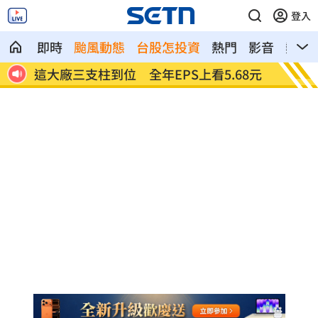
登入
即時
颱風動態
台股怎投資
熱門
影音
熱搜
8元
慈濟買BNT被詐10億！藍昔嗆擋疫苗網朝
它躋身
聖
元