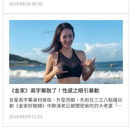
2019/08/26 06:30
生活，近日他現身金山沙洙灣，不但大方展現美好身
材，甚至直接「路邊豪邁沖洗」，讓許多網友直呼：
「形象沒包袱！太親民了」。
《金家》高宇蓁脫了！性感之眼引暴動
女星高宇蓁身材高佻、外型亮眼，先前在三立八點檔台
劇《金家好媳婦》中飾演老公被閨密偷吃的大老婆「金
欣蓉」，細膩演技大受好評，也累積高人氣。近日她到
2019/08/05 11:12
海邊走走，在臉書曬出泳裝照，無意間露出的「性感之
眼」，讓粉絲暴動直呼：「太美了！」（編輯：李嘉
翎）