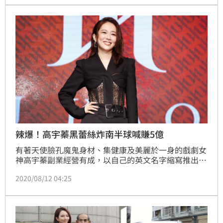
辣爆！高宇蓁黑蕾絲炸南半球喊賺5億
有著天使臉孔魔鬼身材、集健康及美麗於一身的戲劇女
神高宇蓁副業經營有成，以自己的英文名字縮寫推出的
個人品牌J.KAO，創業第一年旗下的面膜就狂售百萬片
2020/08/12 04:25
佳績，每個月營業額更是平均達千萬，今高宇蓁霸氣露
渾圓南半球登場，透視黑蕾絲馬甲西裝凸顯高宇蓁的好
身材，高宇蓁也霸氣在台上喊出今年一定要突破營業額
5億佳績。