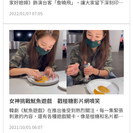
家好媳婦》飾演台客「詹曉飛」，讓大家留下深刻印
象，逐漸打開知名度。不過其實早在2007年，楚翔就
2022/01/07 07:05
已靠著主持行腳節目正式踏入演藝圈，如今15年過去，
楚翔接受《三立新聞網》專訪坦言，自己一直身處低
潮，至於為何能一直堅持在演藝圈努力？他則說「我想
證明父母沒有白領養我」，在實踐理想的過程，他遇上
養父母相繼離世，頓時失去生活一大重心。
女神挑戰魷魚遊戲 戳椪糖影片網噴笑
韓劇《魷魚遊戲》在推出後受到熱烈關注，每一集緊張
刺激的內容，還有各種遊戲關卡，像是椪糖和名片都成
了最新的熱門話題，曾演過多部三立八點檔的女神高宇
2021/10/01 06:07
蓁，昨日（30）也在社群媒體上曬出挑戰椪糖的影片，