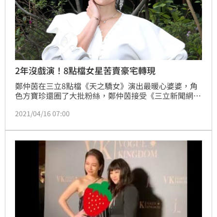
2年沒戲演！8點檔女星苦賣豪宅轉現
鄭仲茵在三立8點檔《天之驕女》演出最暖心婆婆，角
色方寶珍還圈了大批粉絲，鄭仲茵接受《三立新聞網》
專訪透露，對於角色受到歡迎自己也相當意外，表示一
2021/04/16 07:00
開始演的時候總覺得哪裡不對勁，直到有一場戲直接把
導演惹哭，鄭仲茵才開始肯定自己，鄭仲茵也說當時粉
絲一個月就增加一萬，自己也感到相當驚奇。而說起鄭
仲茵出道歷程，鄭仲茵一開始先到中國拍戲，爾後回台
灣發展，無奈回台灣時沒有知名度，跟到的經紀公司倒
了，還得賣房。