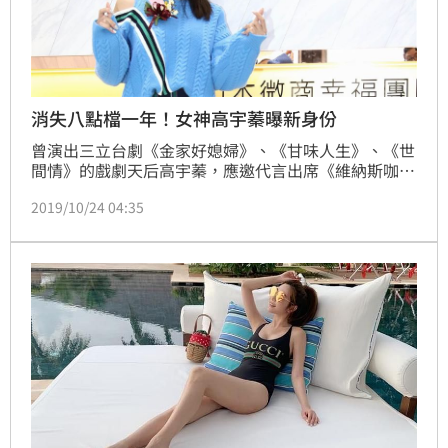
消失八點檔一年！女神高宇蓁曝新身份
曾演出三立台劇《金家好媳婦》、《甘味人生》、《世
間情》的戲劇天后高宇蓁，應邀代言出席《維納斯咖
啡》北區旗艦店剪綵，首度當一日店長，身為咖啡控的
2019/10/24 04:35
高宇蓁笑說：「我是重度咖啡迷，一日至少三杯，喝咖
啡是精神支柱更能保持身材，對我而言咖啡如同一個好
情人」！而代言熱銷咖啡，高宇蓁坦言去年多了自創品
牌總裁的身分，接產品代言更有感，總會同理心的為廠
商設想！提到近況，將挑戰歌唱，目前忙籌備首張專
輯。