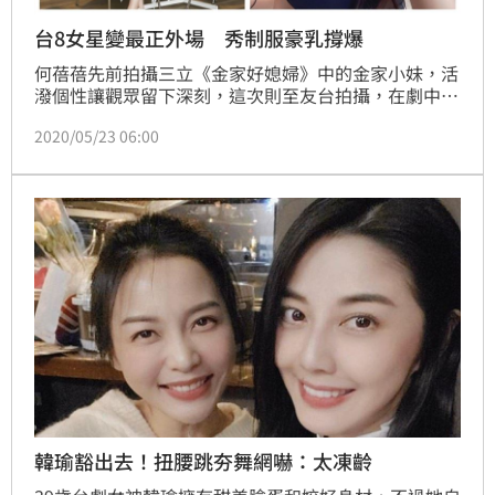
台8女星變最正外場 秀制服豪乳撐爆
何蓓蓓先前拍攝三立《金家好媳婦》中的金家小妹，活
潑個性讓觀眾留下深刻，這次則至友台拍攝，在劇中開
餐廳和敵人對抗，而何蓓蓓向來包緊緊，不過近期服裝
2020/05/23 06:00
卻引起網友熱議，一件超緊身的黑色背心起起矚目，該
背心襯托出何蓓蓓的好身材，胸前深溝超級邪惡，讓人
看了直噴鼻血。
韓瑜豁出去！扭腰跳夯舞網嚇：太凍齡