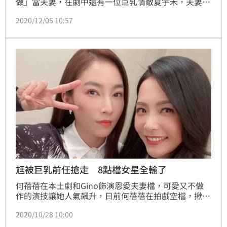
做」當夫妻，在劇中還有一位巨乳情敵夏宇禾，夫妻和
小三的攻防戰實屬精彩，而沒拍戲的時候，何蓓蓓也會
2020/12/05 10:57
到處踩點喝咖啡，歡度自己的休閒時光，何蓓蓓提到自
己找到一間有貓、有陽台又兼顧網美可以拍美照的咖啡
廳秘境，該咖啡廳「尋道 -珈琲煎焙所」位子可以隨意
坐，有點嬉皮，重點還有大陽台可以拍照，艷陽天、陰
天都有不同感覺。
尪被巨乳前任搶走 8點檔女星全輸了
何蓓蓓在本土劇和Gino飾演恩愛夫妻檔，可愛又不做
作的演技讓她人氣飆升，日前何蓓蓓在拍戲空檔，揪了
劇組好姐妹郭亞棠、賴慧如及張家瑋，大跳網路Kuso
2020/10/28 10:00
舞蹈「螃蟹舞」，尤其跟劇中的小姑張家瑋合跳的，更
是讓粉絲笑說「大小毒姑一起跳還真可愛！」