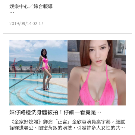
娛樂中心／綜合報導

現年48歲的男星黃少祺，靠著《飛龍在天》裡的飛虎一
2019/09/14 02:17
角而爆紅，近年來也在台劇《金家好媳婦》、《甘味人
生》等作品中有出色演出，不過回顧他的演藝人生其實
並不順遂，原先是模特兒的他轉行當演員時不管什麼角
色都接，不過一年收入卻不到十萬元，好在他不放棄，
堅持下去才有如今的成績，而身邊的嬌妻也跟著曝光，
正是雙胞胎女子團體ME2的姊姊呂旻蓁。
妹仔路邊洗身體被拍！仔細一看竟是…
《金家好媳婦》飾演「正宮」金欣蓉演員高宇蓁，細膩
詮釋遭老公、閨蜜背叛的演技，引發許多人女性的共
鳴！如今她暫別八點檔的演出，但仍不時會在臉書分享