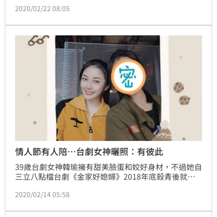
陣子鬧出「馬王之亂」中的馬俊麟演出一對，劇中兩人
2020/02/22 08:05
引爆愛情火花，日前馬俊麟更甚甜蜜告白，隨後還激情
給上一吻，被吻後的何蓓蓓笑說「不會去思考別人看
法，這就是工作，為了避嫌，戲拍完就會閃人」。
情人節有人陪…台劇女神曬照：有彼此
39歲台劇女神韓瑜擁有甜美臉蛋和姣好身材，不過她自
三立八點檔台劇《金家好媳婦》2018年底殺青後就展
開休假模式，而今日恰逢情人節，韓瑜開心分享過情人
2020/02/14 05:58
節，在IG寫下「我們還有彼此」，讓人好奇對方是何方
神聖。