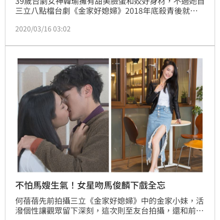
39歲台劇女神韓瑜擁有甜美臉蛋和姣好身材，不過她自
三立八點檔台劇《金家好媳婦》2018年底殺青後就展
開休假模式，而日前韓瑜和何蓓蓓等人至何依霈的餐廳
2020/03/16 03:02
吃飯慶賀白色情人節，一行人還跳起最夯的的抖音舞，
讓不少網友驚喊「韓瑜也太可愛了吧」，何蓓蓓也打趣
說「女神平常可不隨便抖音的」。
不怕馬嫂生氣！女星吻馬俊麟下戲全忘
何蓓蓓先前拍攝三立《金家好媳婦》中的金家小妹，活
潑個性讓觀眾留下深刻，這次則至友台拍攝，還和前一