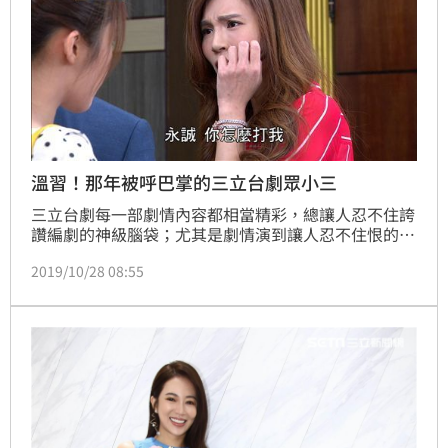
溫習！那年被呼巴掌的三立台劇眾小三
三立台劇每一部劇情內容都相當精彩，總讓人忍不住誇
讚編劇的神級腦袋；尤其是劇情演到讓人忍不住恨的牙
癢癢的小三仗勢著男人撐腰「侵門踏戶」欺負正宮的囂
2019/10/28 08:55
張嘴臉，絕對讓所有的觀眾都巴不得幫苦主上前去呼巴
掌，那才是真正的痛快！今天就跟大家一起溫習三立台
劇惡女小三們被「send tree pay」的爽快經典畫面
吧！