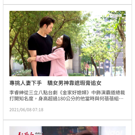
過程中還見到她不小心失敗，但見到完成品時，立刻讓
網友大力狂讚。
專挑人妻下手 驕女男神靠遮瑕膏追女
李睿紳從三立八點台劇《金家好媳婦》中飾演霸道總裁
打開知名度，身高超過180公分的他當時與何蓓蓓組成
螢幕CP，融化不少少女心，現在李睿紳在《天之驕
2021/06/08 07:18
女》中飾演帥氣的黑道殺手KURO，因深情形象擄獲更
多觀眾的心，成功在台語八點檔熬出頭。