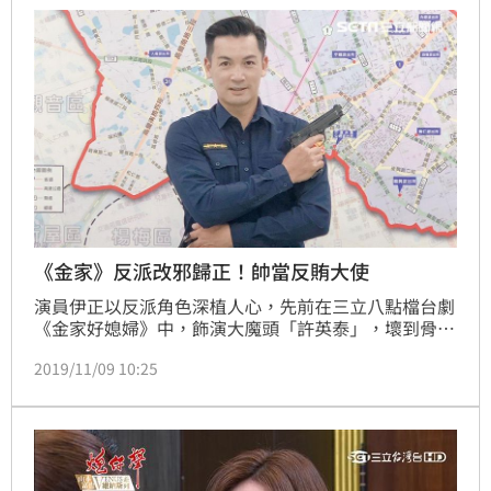
《金家》反派改邪歸正！帥當反賄大使
演員伊正以反派角色深植人心，先前在三立八點檔台劇
《金家好媳婦》中，飾演大魔頭「許英泰」，壞到骨子
裡令觀眾直呼「拳頭都硬了」！近日伊正「改邪歸
2019/11/09 10:25
正」，與桃園市中壢警分局合作擔任「反賄選大使」，
換上警察裝扮看起來一臉正氣凜然，為民眾宣導反賄選
觀念。