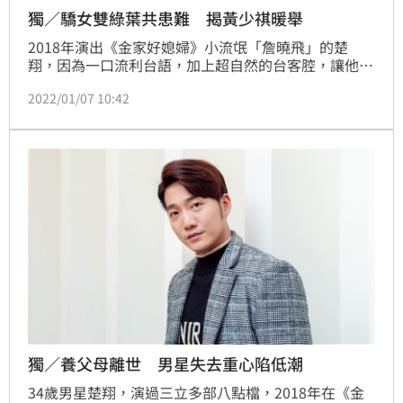
獨／驕女雙綠葉共患難 揭黃少祺暖舉
2018年演出《金家好媳婦》小流氓「詹曉飛」的楚
翔，因為一口流利台語，加上超自然的台客腔，讓他在
許多觀眾心中留下深刻印象，楚翔接受《三立新聞網》
2022/01/07 10:42
專訪分享，平常在劇中的說話方式，讓許多人都以為他
私下說話也很台，但其實自己平常是個講話字正腔圓，
個性較沈默寡言的男子。而擁有拍攝多部八點檔經歷的
他，這次在《天之驕女》飾演「劉大力」，和
「KURO」李睿紳有不少共患難的戲碼。
獨／養父母離世 男星失去重心陷低潮
34歲男星楚翔，演過三立多部八點檔，2018年在《金