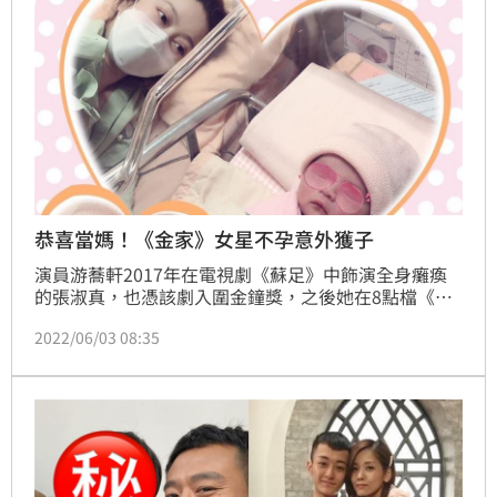
恭喜當媽！《金家》女星不孕意外獲子
演員游蕎軒2017年在電視劇《蘇足》中飾演全身癱瘓
的張淑真，也憑該劇入圍金鐘獎，之後她在8點檔《金
家好媳婦》中飾演丁國琳的女兒海拉，近來也演出不少
2022/06/03 08:35
大愛戲劇，而在疫情嚴峻時節，游蕎軒傳來好消息，她
剖腹產下體重2026克的兒子「虎寶」，而患有甲狀腺
亢進的游蕎軒本不容易受孕，意外得子也讓她相當開
心。