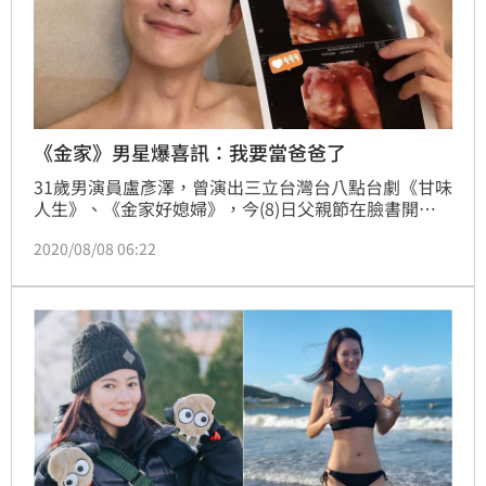
《金家》男星爆喜訊：我要當爸爸了
31歲男演員盧彥澤，曾演出三立台灣台八點台劇《甘味
人生》、《金家好媳婦》，今(8)日父親節在臉書開心
宣布「是的，我要當爸爸了」，透露兒子的小名是
2020/08/08 06:22
「Finn」、「小暖盧」，並感謝另一半以及寶寶的到來
「為我們全家人填入滿滿的能量」；喜訊曝光，粉絲和
藝人朋友紛紛獻上祝福。