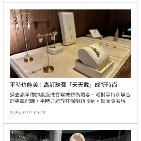
著階段性任務圓滿完成，於今日(8月1日)起全館熄燈，
福容台北一館也正式向大家道別，並誠摯感謝所有消費
者、工作夥伴、合作廠商、與社會各界一路以來的支持
與信任。
平時也能美！高訂珠寶「天天戴」成新時尚
過去高單價的高級珠寶常被視為婚宴、派對等特別場合
的專屬配飾，平時只能放在保險箱收納。然而隨著現代
女性對於自我風格展現的重視，高級珠寶產業正掀起一
2026/07/31 09:49
股「實用穿搭」革新。英國品牌台灣獨立設計師 Cindy 
Kuo Fine Jewellery 推出全新系列 ，主打將幾何建築
與古文明符號融入日常配飾，主張「讓珠寶進入每日穿
搭」，在精品市場中引發討論。