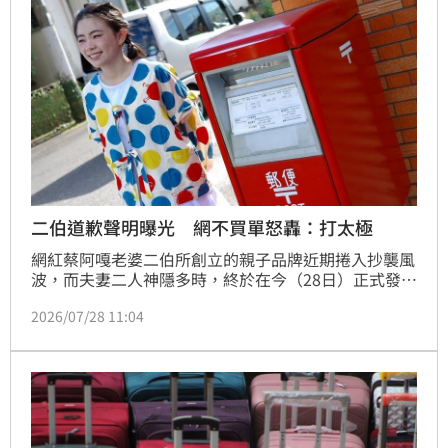
略。此次風波不僅重創品牌形象，也讓這項「清庫存」
策略面臨市場與
二伯道歉聲明曝光 網不買單怒轟：打太極
網紅蔡阿嘎老婆二伯所創立的親子品牌近期捲入抄襲風
波，而夫妻二人神隱多時，終於在今（28日）正式發出
道歉聲明，不過二伯坦承「未能完整保留設計與製作紀
2026/07/28 11:04
錄」，卻遭到抓包與之前品牌總監在「金哈比」會員
club的說法自相矛盾。蔡佩伶報導