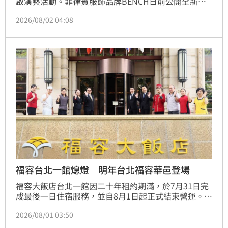
啟演藝活動。菲律賓服飾品牌BENCH日前公開全新形
象廣告，金秀賢不僅以品牌代言人身分亮相，更親自拍
2026/08/02 04:08
攝影片向粉絲打招呼，這也是他復出後首度透過品牌正
式與外界見面，引發大批粉絲關注。
福容台北一館熄燈 明年台北福容華邑登場
福容大飯店台北一館因二十年租約期滿，於7月31日完
成最後一日住宿服務，並自8月1日起正式結束營運。自
開幕以來，福容台北一館陪伴無數旅客走過近二十年時
2026/08/01 03:50
光，從商務差旅、家庭旅遊，到婚宴喜慶、朋友聚餐及
人生各個重要時刻，與消費者累積了無數珍貴回憶，隨