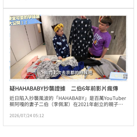
疑HAHABABY抄襲證據 二伯6年前影片瘋傳
近日陷入抄襲風波的「HAHABABY」是百萬YouTuber
蔡阿嘎的妻子二伯（李佩潔）在2021年創立的親子品
牌，隨著風波不斷擴大，有網友翻出六年前二伯介紹自
2026/07/24 05:12
己喜愛的孕婦裝、親子裝品牌的影片，發現當時他便提
到自己喜歡日系品牌「SOU・SOU」，並透露自己曾
買布料回來自行製作服飾，疑似以該品牌布料作為創作
素材。林品妤