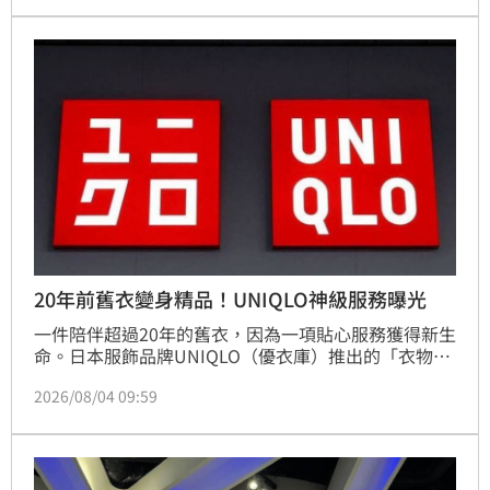
結果卻顯示內裡為100%聚酯纖維，外層棉含量也未達
標。此消息引發家長怒火，痛批品牌未經查證即虛假宣
傳，嚴重損害消費者信任。由於涉及廣告不實與商品標
示法規，若經主管機關認定違規，品牌恐面臨最高30
20年前舊衣變身精品！UNIQLO神級服務曝光
一件陪伴超過20年的舊衣，因為一項貼心服務獲得新生
命。日本服飾品牌UNIQLO（優衣庫）推出的「衣物修
補」服務，近日因一名旅居義大利女子的親身經歷，在
2026/08/04 09:59
社群平台X（原Twitter）爆紅，貼文目前已累積超過
280萬次瀏覽，讓不少網友直呼「這才是真正的物超所
值」。