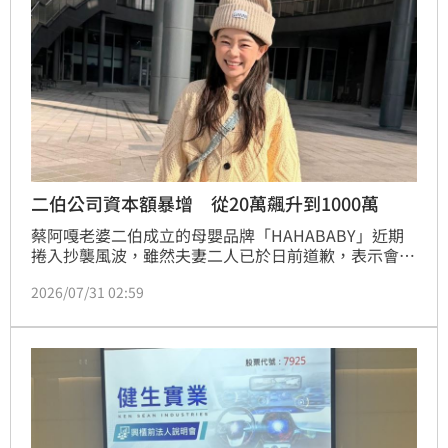
二伯公司資本額暴增 從20萬飆升到1000萬
蔡阿嘎老婆二伯成立的母嬰品牌「HAHABABY」近期
捲入抄襲風波，雖然夫妻二人已於日前道歉，表示會下
架有爭議的商品，不過相關爭議仍未落幕，近日又有網
2026/07/31 02:59
友挖出「HAHABABY」公司的登記資料，赫然發現資
本額在短短四年內，從20萬一路增長到1000萬。蔡佩
伶報導