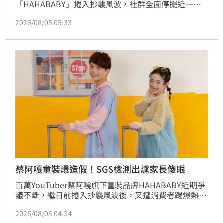
「HAHABABY」捲入抄襲風波，社群全面停擺近一個
月。日前兩人無預警更新Podcast節目「蔡阿嘎
2026/08/05 05:33
543」，不僅與昔日戰友藏鏡人暢聊，更親自向聽眾問
好，聲稱一切安好只是休息。此舉引發網路熱議，死忠
粉絲感動淚崩直呼精神糧食回歸，但也有網友質疑是為
復出試水溫，評價兩極。這場突如其來的回歸，是否代
表夫妻倆已準備好重返螢光幕，後續動向備受各界關
注。
蔡阿嘎童裝爆造假！SGS檢測出爐家長傻眼
百萬YouTuber蔡阿嘎旗下童裝品牌HAHABABY近期爭
議不斷，繼日前捲入抄襲風波後，又遭消費者踢爆熱銷
的「兒童毛絨絨雙面外套」存在嚴重標示不實問題。該
2026/08/05 04:34
商品原標榜「內外層皆是全棉」，經送交SGS檢測後，