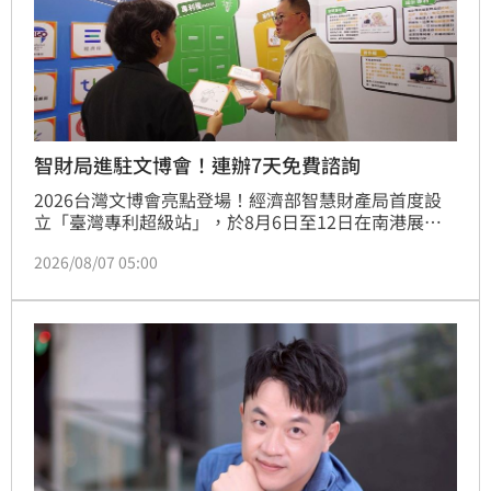
智財局進駐文博會！連辦7天免費諮詢
2026台灣文博會亮點登場！經濟部智慧財產局首度設
立「臺灣專利超級站」，於8月6日至12日在南港展覽
館提供7天免費智財諮詢服務。專家駐點協助文創工作
2026/08/07 05:00
者解析專利、商標與著作權疑難，避開侵權地雷。此
外，8月7日舉辦專題講座，由商標審查官與專門委員分
享品牌商標布局及著作權生存指南，強化創作者的品牌
保護力與市場競爭力。此次活動旨在提升文創產業的智
財權意識，透過專業諮詢與實務教學，協助參展單位及
民眾妥善運用智財制度，打造尊重創意、重視智慧財產
的產業發展環境，歡迎各界踴躍參與提升競爭優勢。