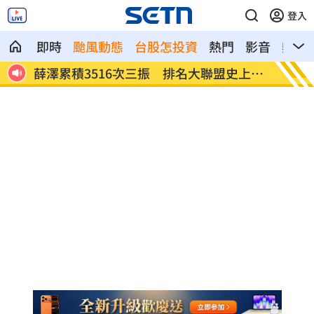
登入
即時
颱風動態
台股怎投資
熱門
影音
熱搜
上第
「我是台灣人」胸章產地中國 Cheap酸
他曝風
爆
哪？