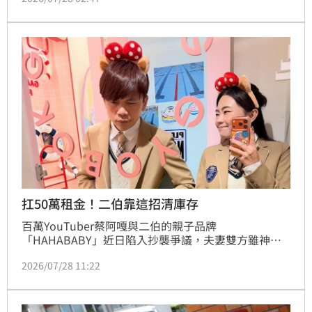
彈。許多網友認為，聲明內容與品牌過去對外說法出現
明顯落差，不僅讓支持者更加困惑，也讓品牌公信力再
次受到檢視。林宜君
扛50萬租金！二伯靠這招清庫存
百萬YouTuber蔡阿嘎與二伯的親子品牌
「HAHABABY」近日陷入抄襲爭議，夫妻雙方雖神隱
未公開回應，但與全家便利商店聯名的限量福箱仍於27
2026/07/28 11:22
日按計畫上架。儘管網路出現抵制聲浪，但每店限量的
福箱隨即被搶購一空，顯示死忠粉絲購買力驚人。二伯
曾透露品牌需負擔龐大的人事與倉儲成本，每月光租金
就高達50萬元，因此福袋與福箱成為消化庫存的關鍵策