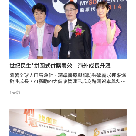
界感嘆其過度操勞。如今肥大叔離世，留下的不僅是豐
富的美味食譜，還有那份「知錯能改、努力向上」的人
生態度，成為許多粉絲心中永遠的懷念，更證明人生無
論何時都有重新開始的勇氣。
世紀民生*拼圖式併購奏效 海外成長升溫
隨著全球人口高齡化、精準醫療與預防醫學需求迎來爆
發性成長，AI驅動的大健康管理已成為跨國資本與科技
巨頭競逐的核心賽道，世紀民生科技（5314）近年積
1天前
極轉型大健康產業，展現強勁營運躍升動能。