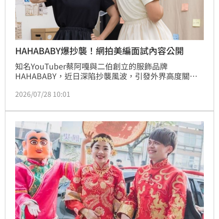
HAHABABY爆抄襲！網拍美編面試內容公開
知名YouTuber蔡阿嘎與二伯創立的服飾品牌
HAHABABY，近日深陷抄襲風波，引發外界高度關
注。品牌今日發布最新聲明，以「給小HABY的一封
2026/07/28 10:01
信」為題，宣布將暫停腳步進行內部流程檢討與優化。
此舉被網友質疑避重就輕，且品牌過去未聘請專業服裝
設計師、過度重視行銷美編的經營模式也遭網友起底討
論。HAHABABY將於9月25日在兒童新樂園舉辦公開活
動，屆時品牌將如何回應抄襲爭議並面對粉絲，已成為
各界矚目焦點。此次事件不僅考驗品牌的危機處理能
力，也再次引發大眾對於網紅自創品牌設計專業度與原
創性的熱烈討論。