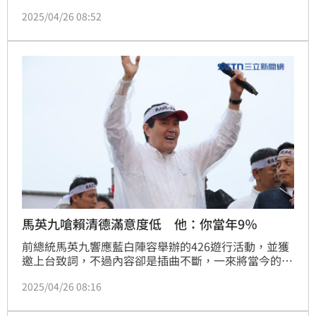
援下，從卡司或到場人數表象來看，的確可謂「在野大
2025/04/26 08:52
團結」，但匯聚這股力量的不是藍白有多合，而是民眾
近一年對總統賴清德執政有了發洩出口。另個受矚目
的，即是國民黨主席朱立倫、台中市長盧秀燕、台北市
長蔣萬安、立法院長韓國瑜在場上較勁，而從朱近一周
表現，似乎有意成為「反綠共主」意味。
馬英九嗆賴清德滿意度低 他：你當年9％
前總統馬英九響應藍白陣容舉辦的426遊行活動，並獲
邀上台致詞，不過內容卻是插曲不斷，一來將當今的大
罷免，說成了「大便」，二來又稱自己執政八年沒有軍
2025/04/26 08:16
演，不料卻被打臉。