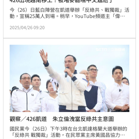
今（26）日藍白陣營在凱道舉辦「反綠共、戰獨裁」活
動，宣稱25萬人到場。稍早，YouTube頻道主「偉大
領袖XIJINPIG」抓包，現場出現多名越南籍移工，穿著
2025/04/26 09:20
藍色上衣，頭帶國民黨立委鄭正鈐的帽子，被堵麥時由
於聽不太懂中文，形同雞同鴨講，相關過程以及背後是
否有違法疑慮，引爆討論。
觀察／426凱道 朱立倫洩當反綠共主意圖
國民黨今（26日）下午3時在台北凱達格蘭大道舉辦的
「反綠共 戰獨裁」活動，在民眾黨主席黃國昌協力聲