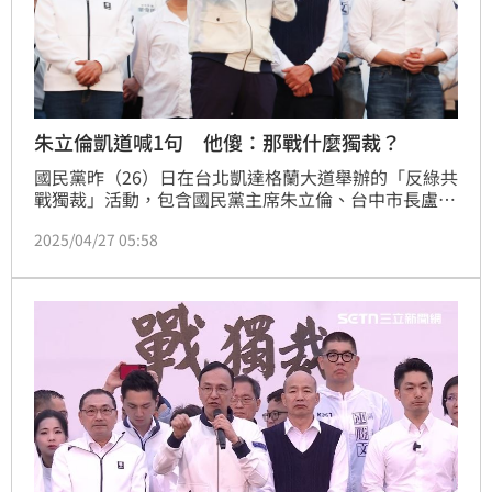
朱立倫凱道喊1句 他傻：那戰什麼獨裁？
國民黨昨（26）日在台北凱達格蘭大道舉辦的「反綠共 
戰獨裁」活動，包含國民黨主席朱立倫、台中市長盧秀
燕、台北市長蔣萬安、立法院長韓國瑜在場上較勁，主
2025/04/27 05:58
辦方更宣稱現場破20萬人。國民黨主席朱立倫壓軸登台
演說，其中他提到「我們有言論自由」，讓反共網紅閩
南狼忍不住開酸，「對啊？那還戰什麼獨裁？」