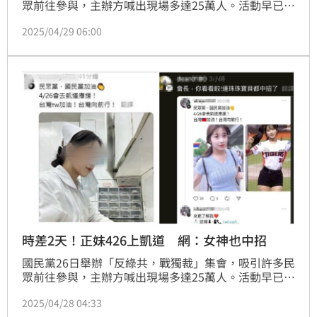
眾前往參與，主辦方喊出現場多達25萬人。活動早已落
幕，然而時隔2天，28日社群媒體Threads上卻突然出
2025/04/29 06:00
現，大批正妹網軍瘋狂洗版，發文應援稱「4/26會去凱
道」，且貼文都長得一模一樣，民進黨立委林俊憲就開
酸「刪文是另一筆預算」。
時差2天！正妹426上凱道 網：女神也中招
國民黨26日舉辦「反綠共，戰獨裁」集會，吸引許多民
眾前往參與，主辦方喊出現場多達25萬人。活動早已落
幕，時隔2日，《threads》竟然出現護理正妹水軍瘋狂
2025/04/28 04:33
洗版，而且貼文都一模一樣，不只新北市議員、民進黨