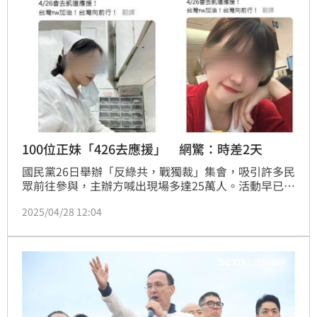
100位正妹「426去應援」 網驚：時差2天
國民黨26日舉辦「反綠共，戰獨裁」集會，吸引許多民
眾前往參與，主辦方喊出現場多達25萬人。活動早已落
幕，時隔2日，《threads》竟然出現護理正妹水軍瘋狂
2025/04/28 12:04
洗版，而且貼文都一模一樣，不少網友傻眼：「時空錯
置」、「這時差2天未免太久」。對此，新北市議員、
民進黨發言人卓冠廷PO文，桃園市議員黃瓊慧也留言
討論。