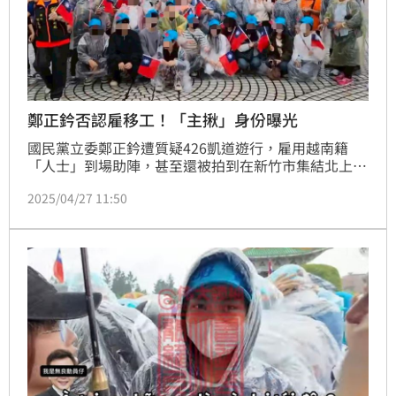
鄭正鈐否認雇移工！「主揪」身份曝光
國民黨立委鄭正鈐遭質疑426凱道遊行，雇用越南籍
「人士」到場助陣，甚至還被拍到在新竹市集結北上，
雖然鄭正鈐第一時間發聲明駁斥，但仍被雙罷免領銜人
2025/04/27 11:50
戴振博爆料幕僚陳昭彰還具有人力仲介公司董事長的身
份。不過今（27日）一名養生館負責人出面，坦承自己
就是「主揪」，參加的人都是新住民以及新住民的親
屬。