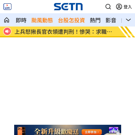
登入
即時
颱風動態
台股怎投資
熱門
影音
熱搜
職碰
新／遭爆離婚台玻千金 小刀首發聲證實
白海豚
曝