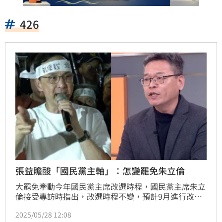
426
張益贍酸「國民黨主軸」：怎變罷免朱立倫
大罷免牽動今年國民黨主席改選時程，國民黨主席朱立
倫接受專訪時指出，改選時程不變，預計9月進行改
選；隨後前中廣董事長趙少康就坦言，朱立倫有意退讓
2025/05/28 12:08
的話，不用等到9月，因為大罷免7月就舉行了。前民眾