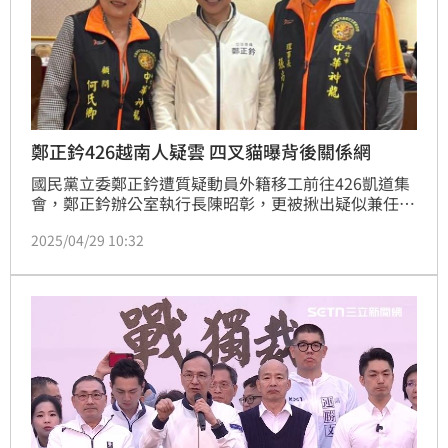
鄭正鈐426越南人疑雲 四叉貓曝背後關係網
國民黨立委鄭正鈐遭質疑動員外籍移工前往426凱道集
會，鄭正鈐辦公室執行長陳昭彰，更被揪出疑似兼任人
力仲介公司的高層，27日一名養生館老闆娘何氏卿坦承
2025/04/29 10:32
自己是「主揪」，稱參加的人都是新住民以及新住民的
親屬。網紅四叉貓就發文，揭露背後的關係網。