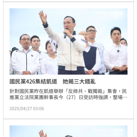
違反公職人員選舉罷免法刑責規定之矚目案件，已受理
並分案由專責檢察官依法偵辦中。
國民黨426集結凱道 她揭三大錯亂
針對國民黨昨在凱道舉辦「反綠共、戰獨裁」集會，民
進黨立法院黨團幹事長今（27）日受訪時強調，整場活
動充斥主題錯亂、價值謬誤、對象錯置等3大問題。主
2025/04/27 03:06
題錯亂部分，他們所謂「戰獨裁、綠共、司法不公」，
都是不存在假議題，只是藍白政客合力捏造出來的政治
話術，「昨天的遊行是國民黨主席朱立倫最後一搏的救
生筏。」