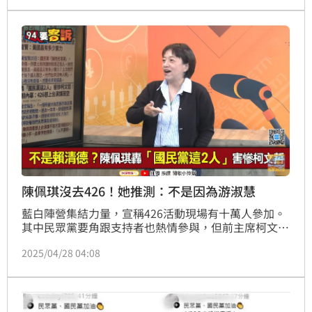
發言人卓冠廷PO文，就連中職會長、民進黨立委蔡其
昌也針對此事發文，有網友立刻告狀：「會長，你看看
啦！連珠珠寶貝都中招了」。
陳佩琪沒去426！她推測：不是因為游淑慧
藍白陣營集結力量，宣稱426活動現場有十萬人參加。
其中民眾黨要角跟支持者也熱情參與，但前主席柯文哲
的太太陳佩琪卻沒有現身。資深媒體人邱明玉在《94要
2025/04/28 04:08
客訴》節目中分析，黃智賢推測是因為陳佩琪無法上台
宣講，所以索性不參加，如果這個說法為真，道理也說
得通，因為國民黨的場子，為何要讓前第三夫人上台講
話。