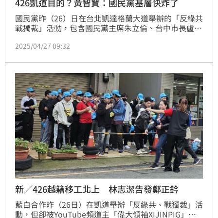
426凱道目的？黃智賢：國民黨基層快炸了
國民黨昨（26）日在台北凱達格蘭大道舉辦的「反綠共 
戰獨裁」活動，包含國民黨主席朱立倫、台中市長盧秀
燕、台北市長蔣萬安、立法院長韓國瑜在場上較勁，主
2025/04/27 09:32
辦方更宣稱現場破20萬人。資深媒體人黃智賢25日就
斷言，這場集會對國民黨向外擴充沒有幫助，但可以幫
國民黨穩住基層，因為「國民黨基層現在已經快爆炸
了」。
新／426越籍移工北上 林志潔告發鄭正鈐
藍白合作昨（26日）在凱道舉辦「反綠共、戰獨裁」活
動，但卻被YouTube頻道主「偉大領袖XIJINPIG」抓