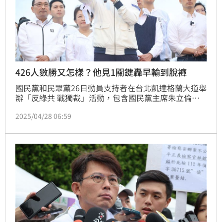
426人數勝又怎樣？他見1關鍵轟早輸到脫褲
國民黨和民眾黨26日動員支持者在台北凱達格蘭大道舉
辦「反綠共 戰獨裁」活動，包含國民黨主席朱立倫、
台中市長盧秀燕、台北市長蔣萬安、立法院長韓國瑜在
2025/04/28 06:59
場上較勁，主辦方更宣稱現場破25萬人，支持者對人數
超越419「拒絕統戰，守護台灣」遊行沾沾自喜。不
過，媒體人陳揮文忍不住吐槽國民黨需靠民眾黨一起動
員撐場早已是「輸到脫褲」。