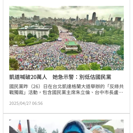
嗆，國民黨打麻將只想「詐胡」。
凱道喊破20萬人 她急示警：別低估國民黨
國民黨昨（26）日在台北凱達格蘭大道舉辦的「反綠共 
戰獨裁」活動，包含國民黨主席朱立倫、台中市長盧秀
燕、台北市長蔣萬安、立法院長韓國瑜在場上較勁，主
2025/04/27 06:56
辦方更宣稱現場破20萬人。政治評論員吳靜怡就示警
「別低估國民黨組織」，呼籲大家還是要積極連署。