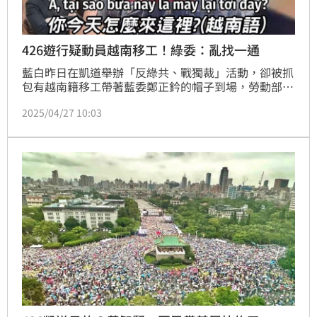
426遊行疑動員越南移工！綠委：亂找一通
藍白昨日在凱道舉辦「反綠共、戰獨裁」活動，卻被抓
包有越南籍移工帶著藍委鄭正鈐的帽子到場，勞動部26
日晚間表示，將會聯合移民署進行查察，若確認有違規
2025/04/27 10:03
狀況，將依法予以處分。對此，民進黨立委林俊憲今
（27日）批評，從之前的罷免連署就可以看出，國民黨
一再作弊造假，連死人都來簽名，如今搞群眾運動，又
因為人數不足，竟連移工都動員，亂找一通，「這樣是
真實的民意反應？還是又一次展現國民黨一貫的虛偽與
造假？」