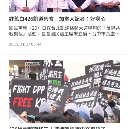
評藍白426凱道集會 加拿大記者：好噁心
國民黨昨（26）日在台北凱達格蘭大道舉辦的「反綠共 
戰獨裁」活動，包含國民黨主席朱立倫、台中市長盧秀
燕、台北市長蔣萬安、立法院長韓國瑜在場上較勁，主
2025/04/27 05:44
辦方更宣稱現場破20萬人。不過加拿大駐台記者寇謐將
（J. Michael Cole），就評價這場活動稱「好噁心」。
426出現越南移工！被堵麥聽嘸中文尷尬了