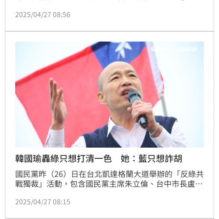
包，一群不會講中文的越南籍移工，帶著藍委鄭正鈐的
2025/04/27 08:56
帽子到場，被質疑是包車動員。對此，新竹市雙罷免總
部發言人林志潔表示，今日下午13時10分，將前往新
竹地檢署告發鄭正鈐違反選罷法與就服法。
韓國瑜轟綠只想打清一色 她：藍只想詐胡
國民黨昨（26）日在台北凱達格蘭大道舉辦的「反綠共 
戰獨裁」活動，包含國民黨主席朱立倫、台中市長盧秀
燕、台北市長蔣萬安、立法院長韓國瑜在場上較勁，主
2025/04/27 08:15
辦方更宣稱現場破20萬人。立法院長韓國瑜宣講時稱執
政黨「打麻將只想打清一色」，民進黨立委吳思瑤就反