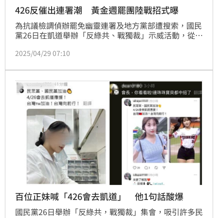
426反催出連署潮 黃金週罷團陸戰招式曝
為抗議檢調偵辦罷免幽靈連署及地方黨部遭搜索，國民
黨26日在凱道舉辦「反綠共、戰獨裁」示威活動，從全
台各地動員數十台遊覽車北上，不僅藍營天王輪流上台
2025/04/29 07:10
發言，民眾黨主席黃國昌也率公職人員相挺。26日也是
罷團二階連署截止前的最後黃金週末，不少罷團趁泛藍
凱道集會，呼籲民眾「是不是一直想連署又怕被看
見？」希望趁反罷者北上集會，在地方多爭取幾份連署
書。
百位正妹喊「426會去凱道」 他1句話酸爆
國民黨26日舉辦「反綠共，戰獨裁」集會，吸引許多民