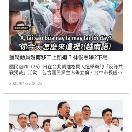
藍疑動員越南移工上凱道？林俊憲曝2下場
國民黨昨（26）日在台北凱達格蘭大道舉辦的「反綠共 
戰獨裁」活動，包含國民黨主席朱立倫、台中市長盧秀
燕、台北市長蔣萬安、立法院長韓國瑜在場上較勁，主
2025/04/27 06:22
辦方更宣稱現場破20萬人。不過，網路上卻流傳外籍勞
工參與活動的畫面，引發外界爭議。對此，民進黨立委
林俊憲就直言「政治上不會帶來什麼影響，但實在是很
不道德」。