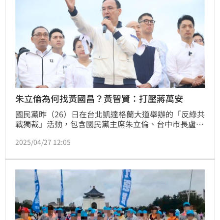
朱立倫為何找黃國昌？黃智賢：打壓蔣萬安
國民黨昨（26）日在台北凱達格蘭大道舉辦的「反綠共 
戰獨裁」活動，包含國民黨主席朱立倫、台中市長盧秀
燕、台北市長蔣萬安、立法院長韓國瑜在場上較勁，主
2025/04/27 12:05
辦方更宣稱現場破20萬人。資深媒體人黃智賢25日就
就形容朱立倫「擁抱民眾黨」的行為是「引清兵入
關」。