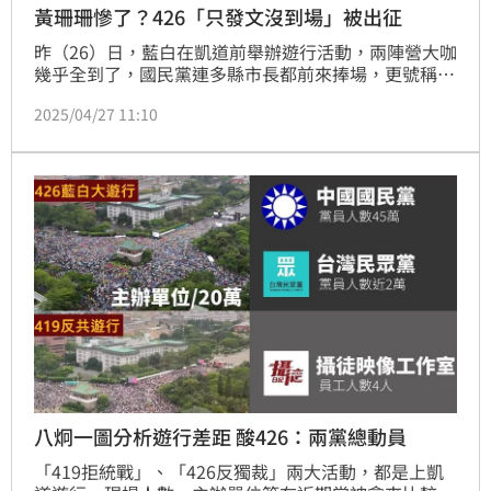
黃珊珊慘了？426「只發文沒到場」被出征
昨（26）日，藍白在凱道前舉辦遊行活動，兩陣營大咖
幾乎全到了，國民黨連多縣市長都前來捧場，更號稱有
25萬人到場。然而，在這個藍白的大場面中，民眾黨立
2025/04/27 11:10
委黃珊珊卻被抓包「只發文沒到場」，引發了小草不
滿，湧入其臉書出征。
八炯一圖分析遊行差距 酸426：兩黨總動員
「419拒統戰」、「426反獨裁」兩大活動，都是上凱