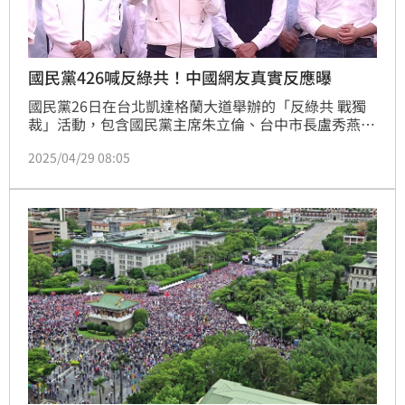
國民黨426喊反綠共！中國網友真實反應曝
國民黨26日在台北凱達格蘭大道舉辦的「反綠共 戰獨
裁」活動，包含國民黨主席朱立倫、台中市長盧秀燕、
台北市長蔣萬安、立法院長韓國瑜等人都到場，更號稱
2025/04/29 08:05
有25萬人到場。以即時發布中國敏感訊息著稱的推特名
人「李老師不是你老師」也分享當天相關報導，怎料卻
釣出一群中國網友的超真實反應。