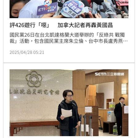
評426遊行「噁」 加拿大記者再轟黃國昌
國民黨26日在台北凱達格蘭大道舉辦的「反綠共 戰獨
裁」活動，包含國民黨主席朱立倫、台中市長盧秀燕、
台北市長蔣萬安、立法院長韓國瑜在場上較勁，主辦方
2025/04/28 05:21
更宣稱現場破25萬人。不過加拿大駐台新聞工作者寇謐
將（J. Michael Cole），就評價這場活動稱「好噁
心」，並親自回覆網友關於黃國昌的留言。