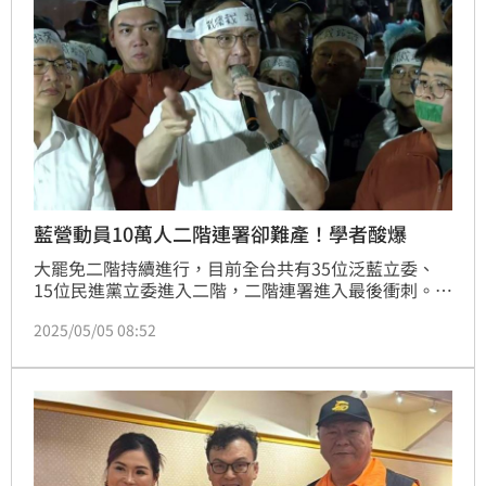
藍營動員10萬人二階連署卻難產！學者酸爆
大罷免二階持續進行，目前全台共有35位泛藍立委、
15位民進黨立委進入二階，二階連署進入最後衝刺。加
拿大約克大學副教授沈榮欽也指出，大罷免之初，有誰
2025/05/05 08:52
會料到大安區羅智強是最先達標者？花蓮王傅崐萁會過
二階段？連南投的馬文君都達標了，這些罷團將台灣的
社會運動帶到了一個前所未見的高度。