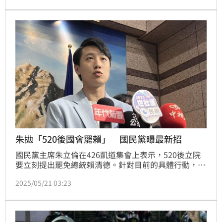
黨中央委員張益贍也吐槽，426也才過了一個月，怎麼
中國黨（國民黨）內的主軸變成罷免朱立倫。
朱拋「520後國會罷賴」 國民黨曝最新招
國民黨主席朱立倫在426凱道集會上表示，520後立院
要立刻提出罷免總統賴清德。針對目前的具體行動，國
民黨副發言人鄧凱勛今（21日）表示，從各家媒體民調
2025/05/21 03:23
可看出，人民對賴清德不滿堪稱台灣最大社會共識，國
民黨接下來不管在國會、街頭，從網路或實體，每層面
都會用盡全力，包括青年團、發言團，都站上街頭來做
精準連署。