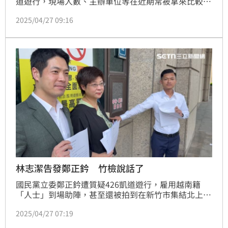
道遊行，現場人數、主辦單位等在近期常被拿來比較。
網紅八炯日前PO出活動對比圖，看到由自己團隊主辦
2025/04/27 09:16
的「419」與藍白合作的「426」差異，他直呼「我們
兩黨總動員！X爆攝徒419主辦的4人黨員。」
林志潔告發鄭正鈐 竹檢說話了
國民黨立委鄭正鈐遭質疑426凱道遊行，雇用越南籍
「人士」到場助陣，甚至還被拍到在新竹市集結北上，
鄭正鈐第一時間發聲明駁斥，今（27日）下午雙罷領銜
2025/04/27 07:19
人戴振博、發言人林志潔仍前往新竹地檢署按鈴告發違
反選罷法以及就服法。地檢署晚間回應表示，本案涉嫌