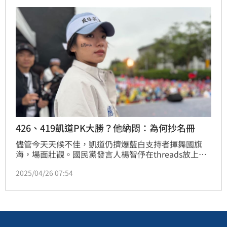
426、419凱道PK大勝？他納悶：為何抄名冊
儘管今天天候不佳，凱道仍擠爆藍白支持者揮舞國旗
海，場面壯觀。國民黨發言人楊智伃在threads放上綠
營419和藍營426兩場凱道集會的空拍圖對比，寫下
2025/04/26 07:54
「人民的聲音」，炫耀藍營動員成功。卻被網友狂酸
「遊覽車動員來的，沒什麼好開心的」。