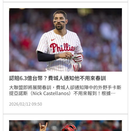
認賠6.3億台幣？費城人通知他不用來春訓
大聯盟即將展開春訓，費城人卻通知陣中的外野手卡斯
提亞諾斯（Nick Castellanos）不用來報到！根據
《The Athletic》的報導，費城人可能會在近2天把他
2026/02/12 09:50
交易出去或是釋出他。