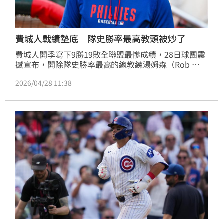
費城人戰績墊底 隊史勝率最高教頭被炒了
費城人開季寫下9勝19敗全聯盟最慘成績，28日球團震
撼宣布，開除隊史勝率最高的總教練湯姆森（Rob 
Thomson），改由板凳教練馬丁利（Don Mattingly）
2026/04/28 11:38
為代理總教練。