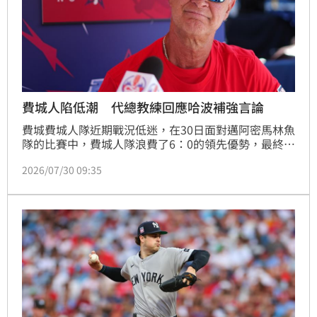
費城人陷低潮 代總教練回應哈波補強言論
費城費城人隊近期戰況低迷，在30日面對邁阿密馬林魚
隊的比賽中，費城人隊浪費了6：0的領先優勢，最終以
6：8遭到逆轉。隨著大聯盟交易大限即將到來，球隊士
2026/07/30 09:35
氣備受考驗。