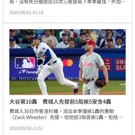
局，沒有失分還送出10次三振皆寫下本季最佳，外加隊
友3支陽春砲助陣，包含瓦德（Ryan Ward）的生涯首
2026/06/01 07:19
轟，終場9：1痛宰費城人，收下系列賽勝利。
大谷第10轟 費城人先發前5局挨5安含4轟
費城人30日作客洛杉磯，派出本季僅挨1轟的惠勒
（Zack Wheeler）先發，但他前3局各挨1轟，包括大
谷翔平本季第10轟，5局投完掉的4分都是挨全壘打。
2026/05/30 11:51