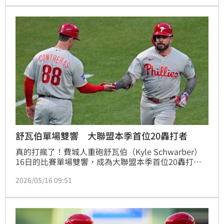
舒瓦伯單場雙響 大聯盟本季首位20轟打者
真的打瘋了！費城人重砲舒瓦伯（Kyle Schwarber）
16日的比賽單場雙響，成為大聯盟本季首位20轟打
者，領先第2名的賈吉（Aaron Judge）4支，目前穩居
2026/05/16 09:51
國聯和大聯盟第1。