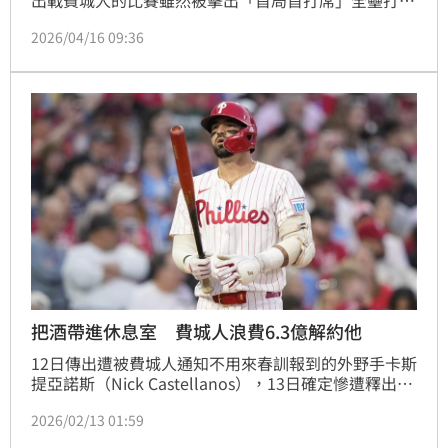
但他6局投球就只掉這1分，退場時飆出本季新高11次
2026/04/16 09:36
三振。小熊這場比賽打擊爆發，終場11：2擊敗費城
人，今永昇太拿下本季第2勝。
把酒帶進休息室 費城人浪費6.3億解約他
12日傳出遭被費城人通知不用來春訓報到的外野手卡斯
提亞諾斯（Nick Castellanos），13日確定慘遭釋出，
球團選擇讓1年、價值2000萬美元的合約付諸東流，卡
2026/02/13 01:59
斯提亞諾斯稍後也在個人社群發文，特別針對去年6月
把啤酒帶進休息室一事作出解釋。