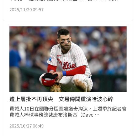
次重返愛荷華州的玉米田球場競技。
2025/11/20 09:57
遭上層批不再頂尖 交易傳聞重演哈波心碎
費城人10日在國聯分區賽遭道奇淘汰，上週季終記者會
費城人棒球事務總裁唐布洛斯基（Dave 
Dombrowski）直言陣中看板球星哈波（Bryce 
2025/10/27 06:49
Harper）身手不如以往，已經不再是頂級球員，日前
哈波表示這番言論讓他很受傷，尤其是讓他重溫被交易