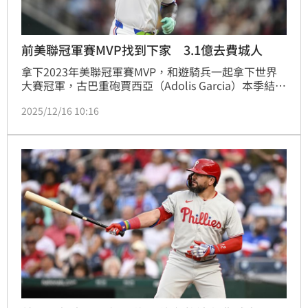
前美聯冠軍賽MVP找到下家 3.1億去費城人
拿下2023年美聯冠軍賽MVP，和遊騎兵一起拿下世界
大賽冠軍，古巴重砲賈西亞（Adolis Garcia）本季結束
後沒有獲得球隊續約，16日傳出他以1年1000萬美金，
2025/12/16 10:16
相當於3.1億台幣的合約轉戰費城人。