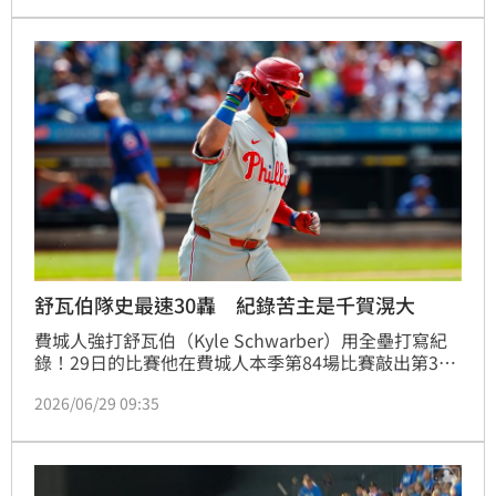
舒瓦伯隊史最速30轟 紀錄苦主是千賀滉大
費城人強打舒瓦伯（Kyle Schwarber）用全壘打寫紀
錄！29日的比賽他在費城人本季第84場比賽敲出第30
轟，成為隊史最快速達成30轟的打者，這支具有意義全
2026/06/29 09:35
壘打的苦主，是剛從先發轉牛棚的日籍投手千賀滉大。