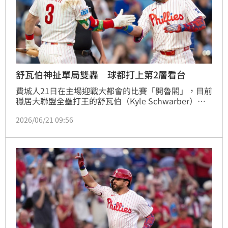
舒瓦伯神扯單局雙轟 球都打上第2層看台
費城人21日在主場迎戰大都會的比賽「開魯閣」，目前
穩居大聯盟全壘打王的舒瓦伯（Kyle Schwarber）單
局雙轟！2支全壘打飛行距離都超過450英尺，費城人
2026/06/21 09:56
單局打下8分，前3局打完取得11：0領先。