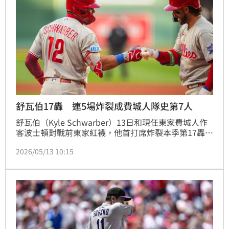
舒瓦伯17轟 連5場炸裂成費城人隊史第7人
舒瓦伯（Kyle Schwarber）13日和現任東家費城人作
客波士頓對戰前東家紅襪，他首打席炸裂本季第17轟，
獨居大聯盟全壘打王，是費城人隊史第7位連5場開轟的
2026/05/13 10:15
球員，距離大聯盟紀錄還差3場。