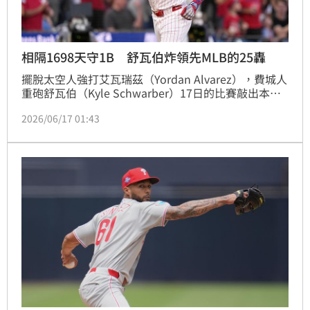
相隔1698天守1B 舒瓦伯炸領先MLB的25轟
擺脫太空人強打艾瓦瑞茲（Yordan Alvarez），費城人
重砲舒瓦伯（Kyle Schwarber）17日的比賽敲出本季
第25轟，成為大聯盟本季第1人。舒瓦伯2021年球季至
2026/06/17 01:43
今6個賽季單季都至少擊出25轟，他去年敲出56轟拿下
國聯全壘打王。