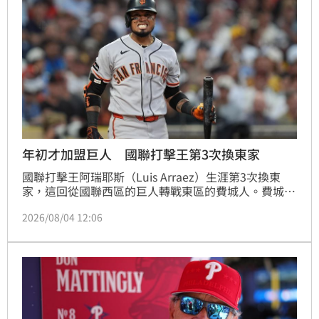
年初才加盟巨人 國聯打擊王第3次換東家
國聯打擊王阿瑞耶斯（Luis Arraez）生涯第3次換東
家，這回從國聯西區的巨人轉戰東區的費城人。費城人
另外和大都會完成1筆1換2的交易。
2026/08/04 12:06