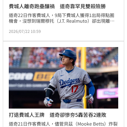
費城人離奇跑壘釀禍 道奇靠罕見雙殺險勝
道奇22日作客費城人，9局下費城人獲得1出局得點圈
機會，沒想到瑞爾穆托（J.T. Realmuto）卻出現離奇
跑壘失誤，讓費城人錯失逆轉機會，助攻道奇完成再見
2026/07/22 10:59
雙殺，終場以2：1獲勝。
打退費城人王牌 道奇卻慘夯5轟苦吞2連敗
道奇21日作客費城人，儘管貝茲（Mooke Betts）炸裂