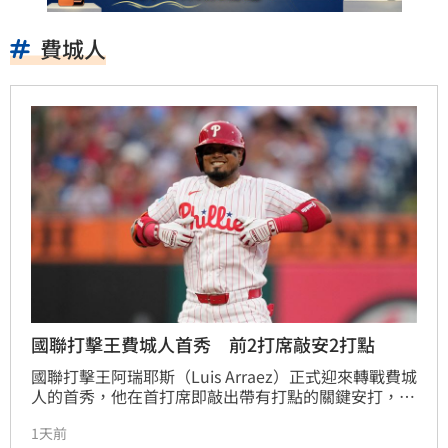
費城人
國聯打擊王費城人首秀 前2打席敲安2打點
國聯打擊王阿瑞耶斯（Luis Arraez）正式迎來轉戰費城
人的首秀，他在首打席即敲出帶有打點的關鍵安打，終
結近期低潮，全場貢獻雙安並打回2分打點，助費城人
1天前
以5比0完封國民隊。此役費城人進行守備陣容大調整，