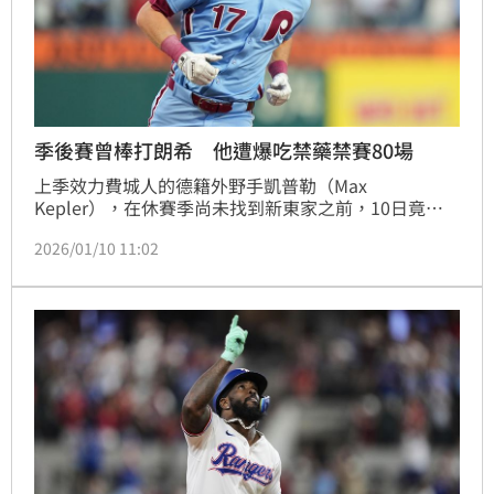
季後賽曾棒打朗希 他遭爆吃禁藥禁賽80場
上季效力費城人的德籍外野手凱普勒（Max 
Kepler），在休賽季尚未找到新東家之前，10日竟被
爆出藥檢未過，確定遭大聯盟禁賽80場，現在就算有球
2026/01/10 11:02
隊願意簽他，他也因為這個處分無法參與季後賽。