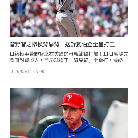
菅野智之慘挨背靠背 送舒瓦伯登全壘打王
日籍投手菅野智之在美國的母親節被打爆！11日客場先
發面對費城人，首局就挨了「背靠背」全壘打，最終5
局投球挨了3轟，其中2轟來自舒瓦伯（Kyle 
2026/05/11 05:00
Schwarber），讓他以16轟暫居大聯盟全壘打王。