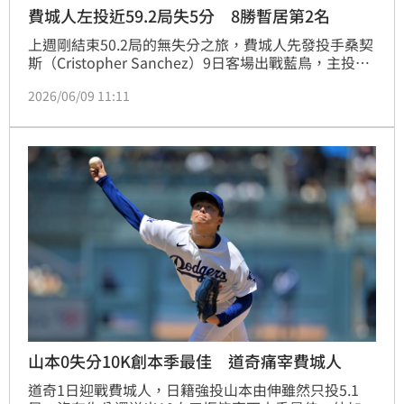
費城人左投近59.2局失5分 8勝暫居第2名
上週剛結束50.2局的無失分之旅，費城人先發投手桑契
斯（Cristopher Sanchez）9日客場出戰藍鳥，主投7
局飆出平本季次高10次三振，雖然失掉2分責失，但打
2026/06/09 11:11
線前3局就打下5分，終場5：2擊敗藍鳥。桑契斯進帳
本季第8勝，目前在大聯盟勝投榜排第2。
山本0失分10K創本季最佳 道奇痛宰費城人
道奇1日迎戰費城人，日籍強投山本由伸雖然只投5.1