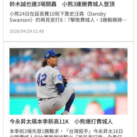
鈴木誠也連3場開轟 小熊3連勝費城人登頂
小熊24日在延長賽10局下靠史汪森（Dansby 
Swanson）的再見安打8：7擊敗費城人，3連戰橫掃。
這3場比賽日籍球星鈴木誠也都有開轟！小熊目前打出
2026/04/24 01:48
一波9連勝，16勝9敗和紅人並列國聯中區第1。
今永昇太飆本季新高11K 小熊爆打費城人
本季前3場先發1勝難求，「台灣殺手」今永昇太16日
出戰費城人的比賽雖然被擊出「首局首打席」全壘打，