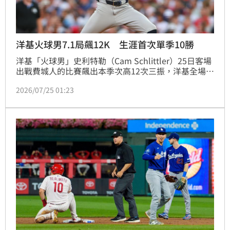
洋基火球男7.1局飆12K 生涯首次單季10勝
洋基「火球男」史利特勒（Cam Schlittler）25日客場
出戰費城人的比賽飆出本季次高12次三振，洋基全場僅
擊出3安，靠葛舒密特（Paul Goldschmidt）4局上的
2026/07/25 01:23
陽春砲取得領先，終場1：0完封對手。