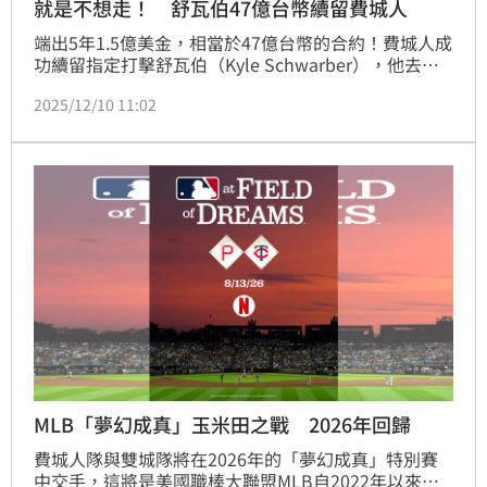
就是不想走！ 舒瓦伯47億台幣續留費城人
端出5年1.5億美金，相當於47億台幣的合約！費城人成
功續留指定打擊舒瓦伯（Kyle Schwarber），他去年
162場全勤，敲出國聯最多56轟、打回大聯盟最多132
2025/12/10 11:02
分打點。
MLB「夢幻成真」玉米田之戰 2026年回歸
費城人隊與雙城隊將在2026年的「夢幻成真」特別賽
中交手，這將是美國職棒大聯盟MLB自2022年以來首