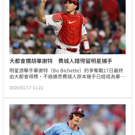
大都會攔胡畢謝特 費城人錯愕留明星捕手
明星游擊手畢謝特（Bo Bichette）的爭奪戰17日最終
由大都會得標，不過據悉費城人原本幾乎已經成為畢謝
特的得主，在錯失畢謝特之後，球隊稍後也宣布用剩餘
2026/01/17 11:22
的薪資，以3年4500萬美元、相當於14億台幣簽回捕手
瑞爾穆托（J.T. Realmuto）。