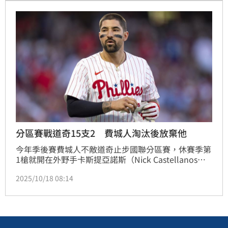
的惡夢讓他更為擔憂。
分區賽戰道奇15支2 費城人淘汰後放棄他
今年季後賽費城人不敵道奇止步國聯分區賽，休賽季第
1槍就開在外野手卡斯提亞諾斯（Nick Castellanos）
身上，日前傳出費城人將和卡斯提亞諾斯分道揚鑣，球
2025/10/18 08:14
隊會先尋求交易，如果找不到合適的對象預計會直接釋
出他。