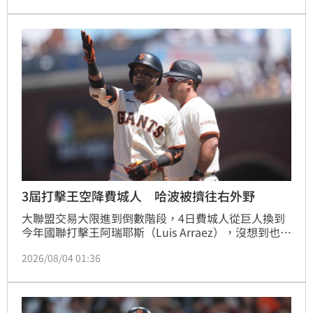
招牌球星哈波重返外野防區，一壘則改由包恩鎮守。比
賽中，費城人展現強大打擊火力，透過透納與阿瑞耶斯
的串聯攻勢，在前段局數即取得領先優勢。投手群表現
同樣亮眼，兩任投手聯手封鎖國民打線，僅被擊出5支
安打無失分，成功捍衛主場勝利。
3屆打擊王空降費城人 哈波被擠往右外野
大聯盟交易大限進到倒數階段，4日費城人從巨人換到
今年國聯打擊王阿瑞耶斯（Luis Arraez），沒想到也引
發一連串守位連鎖效應，原本的一壘手、看板球星哈波
2026/08/04 01:36
（Bryce Harper）預計將會被擠到右外野。