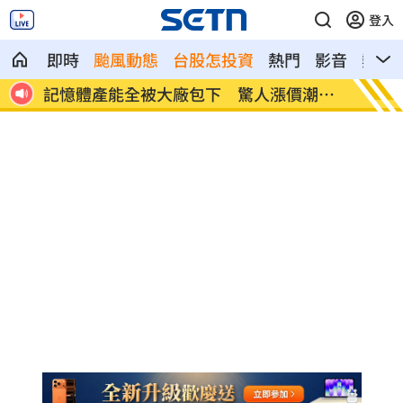
登入
即時
颱風動態
台股怎投資
熱門
影音
熱搜
潮來
北美訂單補爆 聯發科小金雞EPS至27.12
AI和
元