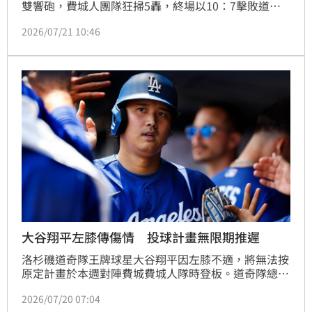
雙響砲，費城人團隊狂掃5轟，終場以10：7擊敗道
奇。
2026/07/21 10:46
大谷翔平左膝傳傷情 投球計畫無限期推遲
洛杉磯道奇隊王牌球星大谷翔平因左膝不適，將無法按
原定計畫於本週對陣費城費城人隊時登板。道奇隊總教
練羅伯茲（Dave Roberts）週日證實，大谷翔平的投
2026/07/20 07:04
球計畫將無限期推遲。