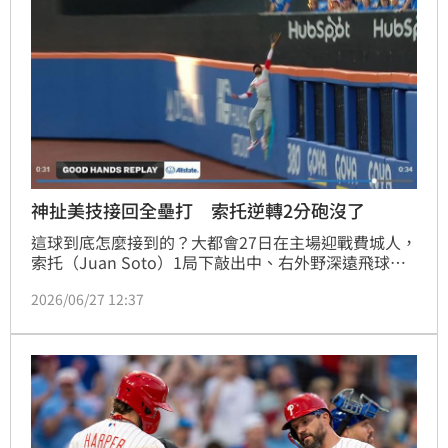
神扯美技接回全壘打 索托逆轉2分砲沒了
這球到底怎麼接到的？大都會27日在主場迎戰費城人，
索托（Juan Soto）1局下敲出中、右外野深遠飛球，
眼看就是1發逆轉比數的2分砲，沒想到費城人中外野手
2026/06/27 12:37
希爾（Derek Hill）飛上全壘打牆把球接進手套，這個
美技幫助費城人終場2：1險勝大都會。