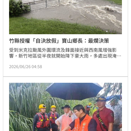
竹縣授權「自決放假」寶山鄉長：最爛決策
受到米克拉颱風外圍環流及鋒面接近與西南風增強影
響，新竹地區從半夜就開始降下豪大雨，多處出現淹水
災情。新竹縣卻將放假的權限，交由各鄉公所決定，形
2026/06/26 04:58
成宣布放假的時間點不同調，亂成一團。新竹縣寶山鄉
長邱振瑋更率先開砲，直批「最爛決策」，痛批此舉
「搞死地方鄉鎮公所」。