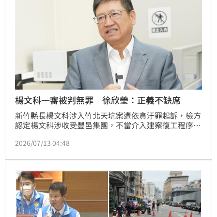
楊文科一審被判無罪 徐欣瑩：正義不缺席
新竹縣長楊文科涉入竹北天坑案遭依貪汙罪起訴，檢方
認定楊文科涉收受豐邑集團，不當介入建案復工程序，
建請判處10年以上徒刑。新竹地院今（13日）下午4時
2026/07/13 04:48
宣判，判處楊文科無罪。對此，國民黨新竹縣長參選人
徐欣瑩表示，正義會遲到，但不會缺席。肯定司法彰顯
公義、依法審理，讓社會清楚了解事實真相，還給楊文
科縣長一個公道。