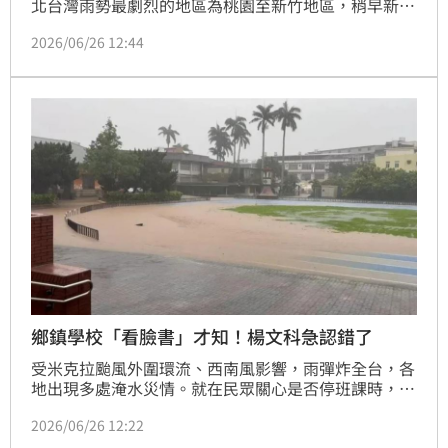
北台灣雨勢最劇烈的地區為桃園至新竹地區，稍早新竹
縣各鄉鎮也陸續宣布停班停課。但竹北市長鄭朝方透
2026/06/26 12:44
露，團隊上午8時50分才從新竹縣長楊文科臉書得知，
縣府已「授權各鄉鎮市長自行決定是否停班停課」。
鄉鎮學校「看臉書」才知！楊文科急認錯了
受米克拉颱風外圍環流、西南風影響，雨彈炸全台，各
地出現多處淹水災情。就在民眾關心是否停班課時，新
竹縣楊文科於26日上午8點50分，才在臉書上宣布「本
2026/06/26 12:22
府授權鄉鎮公所、學校首長視實際情形，自行決定停止
上班及上課」。不過離譜的是，各鄉鎮公所看到臉書才