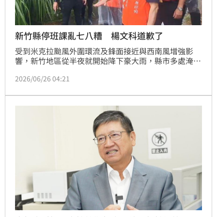
新竹縣停班課亂七八糟 楊文科道歉了
受到米克拉颱風外圍環流及鋒面接近與西南風增強影
響，新竹地區從半夜就開始降下豪大雨，縣市多處淹
水，停班課指令不明確，民眾亂成一團。新竹縣原本將
2026/06/26 04:21
停班課權限交給各公所，但最後又統一宣布下午停班
課，再掀一波抱怨浪潮。對此，縣長楊文科也道歉了。