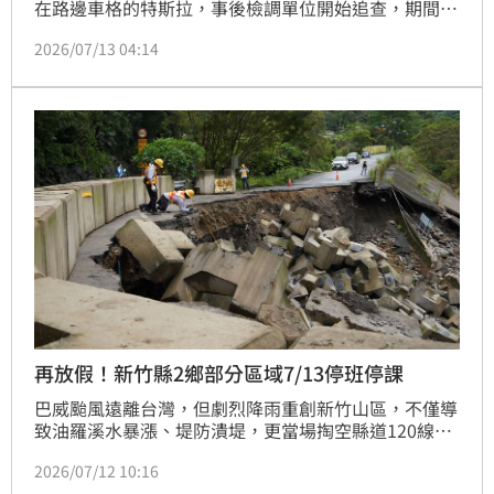
在路邊車格的特斯拉，事後檢調單位開始追查，期間又
陸續發生8次塌陷情形。在2024年7月將縣長楊文科等
2026/07/13 04:14
12人依貪污罪起訴，楊文科被求處10年以上重刑。今
（13日）下午4點新竹地院一審宣判，判刑ＸＸ年，將
依地方制度法規定面臨停職。
再放假！新竹縣2鄉部分區域7/13停班停課
巴威颱風遠離台灣，但劇烈降雨重創新竹山區，不僅導
致油羅溪水暴漲、堤防潰堤，更當場掏空縣道120線的
水防道路路基。面對山區道路中斷與潛在的土石流危
2026/07/12 10:16
機，新竹縣政府宣布部分區域明（13）日停班停課。