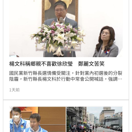
言，單靠中常會召開無法撫平傷痕，黨中央必須與陳見
賢進行實質對話，才
楊文科稱鄉親不喜歡徐欣瑩 鄭麗文苦笑
國民黨新竹縣長選情備受關注，針對黨內初選後的分裂
陰霾，新竹縣長楊文科於行動中常會公開喊話，強調團
結勝於一切。
1天前