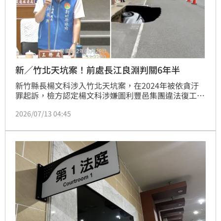
新／竹北天坑案！前處長江良淵判關6年半
新竹縣長楊文科涉入竹北天坑案，在2024年被依貪汙
罪起訴，檢方認定楊文科涉嫌圖利豐邑集團違法復工，
建請判處10年以上徒刑。全案歷經1年多審理，新竹地
2026/07/13 04:45
院今日（13日）宣判，楊文科無罪。時任新竹縣政府工
務處長江良淵，判處6年6月徒刑、褫奪公權4年，沒收
不法所得1483萬；豐邑機構董事長劉樹居及總經理邱
崇喆，各判處3年6月；全案可上訴。