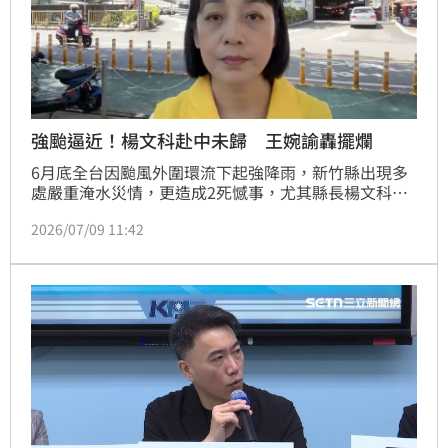
強颱逼近！楊文科赴中未歸 王婉諭轟擺爛
6月底全台因颱風外圍環流下起強降雨，新竹縣出現多
處嚴重淹水災情，更造成2死憾事，尤其縣長楊文科當
日上午才以「臉書發文」授權鄉鎮市公所自行評估是否
2026/07/09 11:42
停班停課更令輿論譁然，而隨著巴威颱風的腳步逼近，
楊文科日前竟又被目擊赴中交流、祭祖，新竹縣府則稱
行程是「公假自費」一切合規。對此，時代力量黨主席
王婉諭今（9）日戳破楊文科所申報交流計劃中的三大
謊言，痛批楊文科整天擺爛不做事，只想著用公費去畢
業旅行。