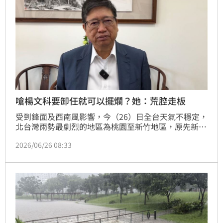
嗆楊文科要卸任就可以擺爛？她：荒腔走板
受到鋒面及西南風影響，今（26）日全台天氣不穩定，
北台灣雨勢最劇烈的地區為桃園至新竹地區，原先新竹
縣長楊文科，上午宣布地區「授權自行決定是否停班停
2026/06/26 08:33
課」，隨後才改為中午12點後停班停課。對此，時代力
量黨主席王婉諭也砲轟「淹水的人民，甩鍋的官」。