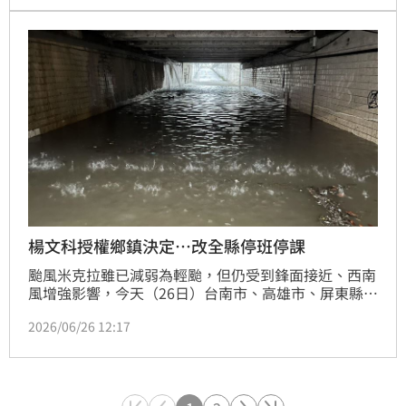
知情，此時多數居民早已上班上課了，竹北市緊急宣布
停班課，讓網友怒灌爆楊文科臉書「快9點才公告...還
推權責給下面的鄉鎮單位」。
楊文科授權鄉鎮決定…改全縣停班停課
颱風米克拉雖已減弱為輕颱，但仍受到鋒面接近、西南
風增強影響，今天（26日）台南市、高雄市、屏東縣宣
布停止上班上課；原先新竹縣長楊文科，上午宣布地區
2026/06/26 12:17
「授權自行決定是否停班停課」；並於稍早，新竹縣政
府宣布，今天中午12點後停班停課。