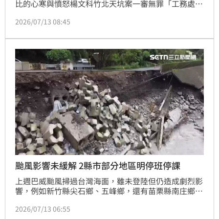
比的心寒與憤怒楊文科竹北天坑案一審無罪「工務處長
遭重判」　歐陽霆轟：切割下屬換取脫身竹北天坑案！
2026/07/13 08:45
楊文科一審無罪「工務處長遭重判」　歐陽霆轟：切割
下屬換取脫身
颱風影響未緩解 2縣市部分地區明停班停課
上週巴威颱風掃過台灣海面，雖未登陸但仍造成劇烈影
響，例如新竹縣尖石鄉、五峰鄉，還有苗栗縣南庄鄉的
部分道路受損嚴重，導致交通中斷。今（13）日最新停
2026/07/13 06:55
班停課消息，包含尖石鄉後山四校與錦屏國小及後山文