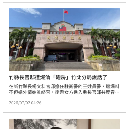
議。
竹縣長官邸遭爆淪「砲房」竹北分局說話了
在新竹縣長楊文科官邸擔任駐衛警的王姓員警，遭爆料
不但婚外情始亂終棄，還帶女方進入縣長官邸共度春
宵。對此，縣警局竹北分局今（2日）表示，已將王員
2026/07/02 04:26
調離原官邸警衛職務並記過處份。