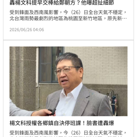
轟楊文科提早交棒給鄭朝方？他曝超扯細節
受到鋒面及西南風影響，今（26）日全台天氣不穩定，
北台灣雨勢最劇烈的地區為桃園至新竹地區，原先新竹
縣長楊文科，上午宣布地區「授權自行決定是否停班停
2026/06/26 04:06
課」，隨後才改口中午12點後停班停課。對此，臺灣青
年民主協會理事長張育萌看傻直呼「我的老天爺啊，新
竹現在還有縣長嗎？」。
楊文科授權各鄉鎮自決停班課！臉書遭轟爆
受到鋒面及西南風影響，今（26）日全台天氣不穩定，