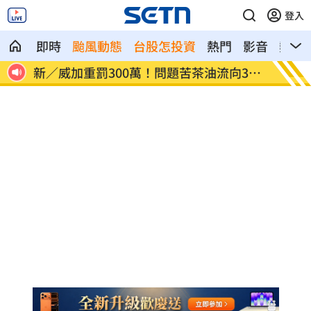
登入
即時
颱風動態
台股怎投資
熱門
影音
熱搜
向3縣
毒油案延燒政院點名中市府 蔣萬安竟反
肥大叔
問