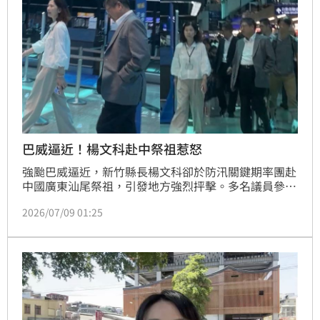
巴威逼近！楊文科赴中祭祖惹怒
強颱巴威逼近，新竹縣長楊文科卻於防汛關鍵期率團赴
中國廣東汕尾祭祖，引發地方強烈抨擊。多名議員參選
人痛批楊文科棄守職責，罔顧鄉親性命，更質疑其假藉
2026/07/09 01:25
公務之名行私人祭祖之實，甚至淪為中共統戰樣板。面
對外界質疑，縣府強調此行為「公假自費」且符合規
定，然而議員指出公假與自費定義矛盾，要求縣府公開
交代行程細節。回顧新竹六月暴雨釀災的慘痛教訓，楊
文科此時的出訪行程不僅引發政治爭議，更讓市民對防
災管理失去信心，呼