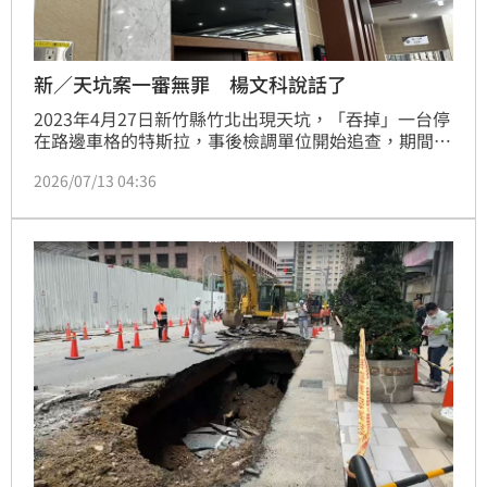
新／天坑案一審無罪 楊文科說話了
2023年4月27日新竹縣竹北出現天坑，「吞掉」一台停
在路邊車格的特斯拉，事後檢調單位開始追查，期間又
陸續發生8次塌陷情形。在2024年7月將縣長楊文科等
2026/07/13 04:36
12人依貪污罪起訴，楊文科被求處10年以上重刑。今
（13日）下午4點新竹地院一審宣判，楊文科圖力罪
「無罪」。對此，楊文科也在第一時間以文字回應「司
法還原真相，清白經得起檢驗」。