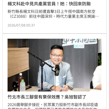
楊文科赴中見共產黨官員！她：快回來防颱
新竹縣長楊文科日前遭直擊3日上午搭中國南方航空
（CZ3088）前往中國深圳，時代力量黨主席王婉諭今
（8日）進一步指出，楊文科請「公假」跑去中國祭
2026/07/08 05:37
祖，還跟共產黨官員碰面，交流計劃裡面還說了兩個
謊。她呼籲，巴威颱風來勢洶洶，楊文科請趕快回來做
好防颱準備，然後把問題說清楚，不要再擺爛不做事，
讓縣民陷入生命危險了。
竹北市長三腳督有棄保效應？吳旭智認了
2026選舉腳步接近，民眾黨力挺新竹市副市長邱臣遠