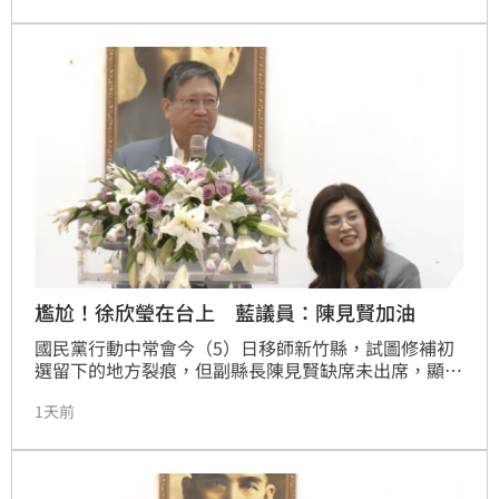
發。陳見賢永遠是國民黨的一份子，「不要感覺自己孤
單或被遺忘，國民黨絕對不會忘記你」。
尷尬！徐欣瑩在台上 藍議員：陳見賢加油
國民黨行動中常會今（5）日移師新竹縣，試圖修補初
選留下的地方裂痕，但副縣長陳見賢缺席未出席，顯見
整合難度。縣長楊文科在致詞時強調愛護陳見賢，卻遭
1天前
台下縣議員徐瑜新高喊「陳見賢加油」打斷，現場氣氛
一度尷尬。楊文科試圖平衡立場，一方面表達對背叛黨
者的痛恨，一方面力挺徐欣瑩，強調團結的重要性。然
而，地方基層對於整合持保留態度，徐瑜新受訪時直