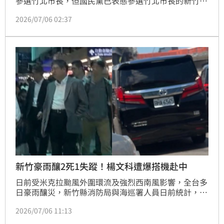
參選竹北市長，但國民黨已表態參選竹北市長的新竹縣
議員吳旭智則表態堅持選到底，外界質疑是否會藍白
2026/07/06 02:37
合。對此，吳旭智今（6日）坦言，三腳督最後可能會
產生棄保效應，關鍵在候選人端出的政見。
新竹豪雨釀2死1失蹤！楊文科遭爆搭機赴中
日前受米克拉颱風外圍環流及強烈西南風影響，全台多
日豪雨釀災，新竹縣消防局與海巡署人員日前統計，這
場豪雨已釀成2人死亡、1 人失聯。不過，時事評論員
2026/07/06 11:13
黃益中日前發文指出，新竹縣長楊文科3日早上10時45
分搭中國南方航空（CZ3088）前往中國深圳，引發熱