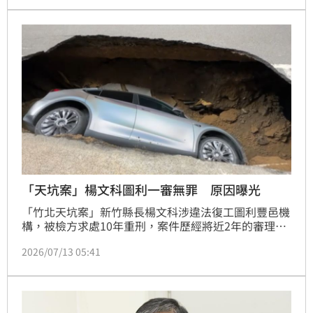
健站、五峰鄉全鄉學校及文健站、南庄鄉東河村明
（14）日皆停止上班上課1天。
「天坑案」楊文科圖利一審無罪 原因曝光
「竹北天坑案」新竹縣長楊文科涉違法復工圖利豐邑機
構，被檢方求處10年重刑，案件歷經將近2年的審理，
今（13日）一審判決出爐，楊文科圖利罪「無罪」。新
2026/07/13 05:41
竹地院認為，楊文科准許復工是依據當時專業審核權
限，並非濫用職權；且無足夠證據證明他主觀上明知違
法仍執意圖利他人，因此宣判無罪。