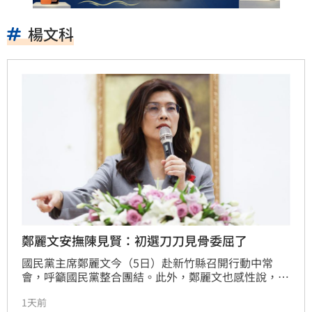
楊文科
鄭麗文安撫陳見賢：初選刀刀見骨委屈了
國民黨主席鄭麗文今（5日）赴新竹縣召開行動中常
會，呼籲國民黨整合團結。此外，鄭麗文也感性說，初
選過程中大家受傷與委屈了，但是新竹縣歷經許多挑
1天前
戰，從來都是逆風而行，初選後要慢慢沉澱心情重新出