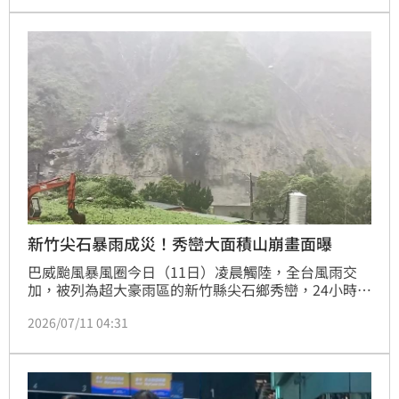
新竹尖石暴雨成災！秀巒大面積山崩畫面曝
巴威颱風暴風圈今日（11日）凌晨觸陸，全台風雨交
加，被列為超大豪雨區的新竹縣尖石鄉秀巒，24小時累
積雨量已達464.5毫米，大雨沖刷也導致當地山壁大面
2026/07/11 04:31
積坍方，大量泥石流從山上傾瀉而下，恐怖畫面曝光也
讓地方居民人心惶惶。