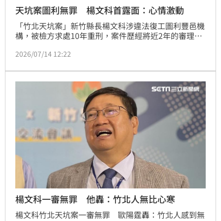
天坑案圖利無罪 楊文科首露面：心情激動
「竹北天坑案」新竹縣長楊文科涉違法復工圖利豐邑機
構，被檢方求處10年重刑，案件歷經將近2年的審理，
今（13日）一審獲判無罪。今日楊文科主持縣政會議，
2026/07/14 12:22
也是判決後首次露面，再次感謝審判長、法官能夠明察
秋毫，還自己清白。
楊文科一審無罪 他轟：竹北人無比心寒
楊文科竹北天坑案一審無罪　歐陽霆轟：竹北人感到無