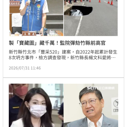
製「寶藏圖」藏千萬！監院彈劾竹縣前高官
新竹縣竹北市「豐采520」建案，自2022年起累計發生
8次坍方事件，檢方調查發現，新竹縣長楊文科愛將，
前工務處長江良淵藏匿鉅額來源不明財產現金1,483萬
2026/07/31 11:46
餘元，江良淵將不法所得藏在排水溝、防潮箱等場所，
並製作「寶藏圖」記載藏錢位置。一審依貪污治罪條例
等罪判6年6月，監察院認定嚴重違反公務員服務法相關
規定，情節重大，通過彈劾。