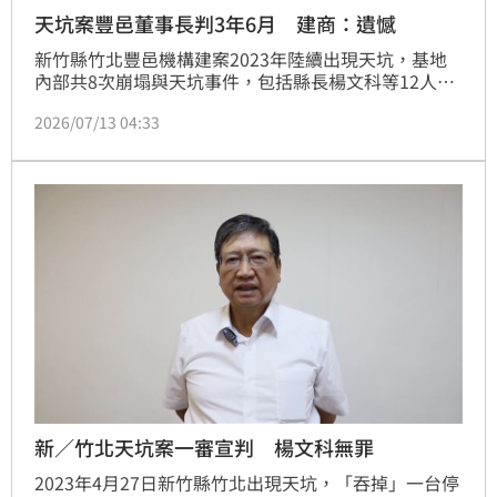
天坑案豐邑董事長判3年6月 建商：遺憾
新竹縣竹北豐邑機構建案2023年陸續出現天坑，基地
內部共8次崩塌與天坑事件，包括縣長楊文科等12人依
貪污罪起訴，今日豐邑機構董事長劉樹居被依違反建築
2026/07/13 04:33
術成規及違法復工等，判處3年6月，全案可上訴，對此
豐邑也發出聲明，表示遺憾。
新／竹北天坑案一審宣判 楊文科無罪
2023年4月27日新竹縣竹北出現天坑，「吞掉」一台停