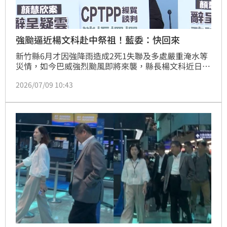
強颱逼近楊文科赴中祭祖！藍委：快回來
新竹縣6月才因強降雨造成2死1失聯及多處嚴重淹水等
災情，如今巴威強烈颱風即將來襲，縣長楊文科近日卻
以「公假自費」率團赴中祭祖，甚至被爆與共產黨官員
2026/07/09 10:43
見面，遭疑在防災關鍵時刻棄守轄區。國民黨團書記長
林沛祥今（9日）也表示，他應該要趕快回來，不管是
什麼理由，他如果先回來，這樣不管是針對防災應變也
好，還是社會觀感也好，都會比較妥當。