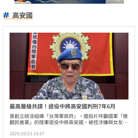
高安國
最高層級共諜！退役中將高安國判刑7年6月
曾創立統派組織「台灣軍政府」，還拍片呼籲國軍「推
翻民進黨」的陸軍退役中將高安國，被控涉嫌與女友為
中共情治單位吸收，收受中共資金，在台招募退役軍官
2025/10/23 10:57
發展組織，作為中共攻台內應。被依國家安全法發展組