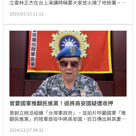
立委林正杰在台上演講時稱要大家放火燒了地檢署。民
進黨立法委員范雲、賴惠員、陳培瑜、郭昱晴、莊瑞
2025/01/15 11:12
雄，以及立委伍麗華助理Savungaz Balincinan、律師
黃帝穎共同召開「藍白與統促黨同流合污？同台訴求火
燒地檢應予譴責！」聯合記者會，批評其言論已經撼動
台灣的法治底線。
曾要國軍推翻民進黨！退將高安國疑遭收押
曾創立統派組織「台灣軍政府」，並拍片呼籲國軍「推
翻民進黨」的陸軍退役中將高安國，近日傳出與其妻子
因涉違反國安法，遭高雄地檢署偵辦，並羈押禁見中。
2024/12/27 04:32
退輔會今（27）日表示，會持續與相關單位聯繫，掌握