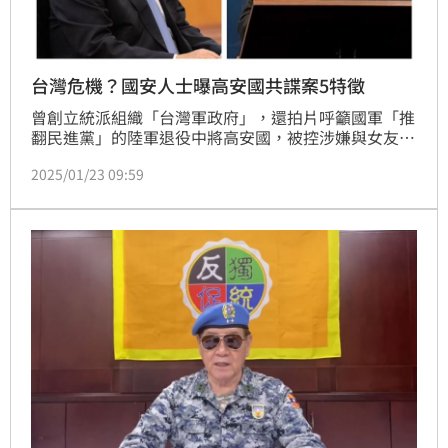
台灣危機？國安人士曝高安國共諜案5特徵
曾創立統派組織「台灣軍政府」，還拍片呼籲國軍「推
翻民進黨」的陸軍退役中將高安國，被控涉嫌與女友為
中共情治單位吸收，收受中共資金，在台招募退役軍官
2025/01/23 09:59
發展組織，作為中共攻台內應遭查辦。全案台灣高等檢
察署偵查終結，依國家安全法發展組織等罪起訴高安國
在內一共6人。對此，國安人士表示，台灣的各種國防
投資跟安全投入因為在野黨的全面杯葛，讓這些威脅的
衝擊有更深化的問題，該人士也提到，國力卻因此受到
嚴重的弱化，「已