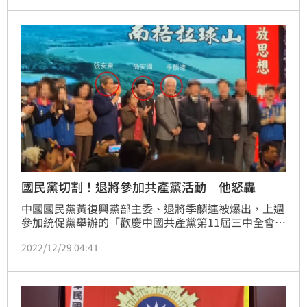
案情，並提醒退伍軍人，富中參加活動應遵守國安法等
規定，維護國家主權及尊嚴。
國民黨切割！退將參加共產黨活動 他怒轟
中國國民黨黃復興黨部主委、退將季麟連被爆出，上週
參加統促黨舉辦的「歡慶中國共產黨第11屆三中全會
44週年」活動，國民黨則切割表示，季麟連是以個人身
2022/12/29 04:41
分受邀參加，到場才知道主辦單位，僅簡單致意而後離
開。對此，民進黨立委王定宇怒轟，參加這種慶祝活
動，就是沒有武德軍魂的背骨！