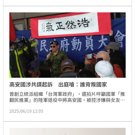
織等罪起訴高安國等6人，高安國也是史上涉共諜退役
最高將領。高院今依《國安法》第2條第1項未遂罪，判
高安國7年6月徒刑，沒收美金9萬2千元、人民幣29萬
4700元犯罪所得。
高安國涉共諜起訴 出庭嗆：誰背叛國家
曾創立統派組織「台灣軍政府」，還拍片呼籲國軍「推
翻民進黨」的陸軍退役中將高安國，被控涉嫌與女友為
中共情治單位吸收，收受中共資金，在台招募退役軍官
2025/06/19 12:05
發展組織，作為中共攻台內應。台灣高等檢察署1月間
依國家安全法發展組織等罪起訴高安國等6人。高等法
院19日首度開庭，被媒體追問為何被背叛國家？高安國
怒回「誰背叛國家！胡說八道！」