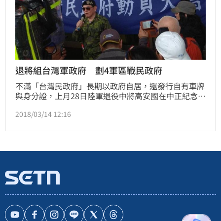
退將組台灣軍政府 劃4軍區戰民政府
不滿「台灣民政府」長期以政府自居，還發行自有車牌
與身分證，上月28日陸軍退役中將高安國在中正紀念堂
成立「中華民國台灣軍政府」，宣示對抗台灣民政府，
2018/03/14 12:16
高安國還將台灣劃分四大軍管區，揚言若民政府未在3
月29日前將擅自發行的護照、車牌撤下，軍政府將「禮
貌性」登門拜會。