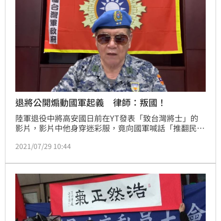
退將公開煽動國軍起義 律師：叛國！
陸軍退役中將高安國日前在YT發表「致台灣將士」的
影片，影片中他身穿迷彩服，竟向國軍喊話「推翻民進
黨詐騙集團，結合統派完成中國統一的歷史使命！」對
2021/07/29 10:44
此，如此離譜言論，律師黃帝穎受訪時批評「叛國言
論，涉及犯罪」！直言高安國的說法根本是「敵我不
分、跨越法律界線！」檢察官應該主動偵辦。