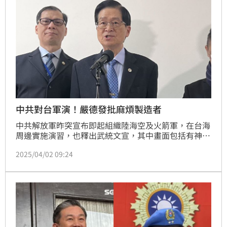
中共對台軍演！嚴德發批麻煩製造者
中共解放軍昨突宣布即起組織陸海空及火箭軍，在台海
周邊實施演習，也釋出武統文宣，其中畫面包括有神似
涉共諜案的退將高安國，被解讀是中共替高出氣。對
2025/04/02 09:24
此，退輔會主委嚴德發今（2日）表示，中共近期對現
役及退役軍人，用多元手段滲透、統戰、行認知戰。嚴
德發也列三點表示退輔會對強化對退役軍人反滲透、反
統戰的工作，並強調，絕多數退役軍人愛國，願意守護
家園。