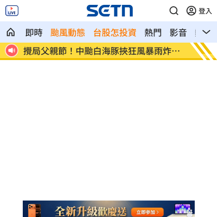
登入
即時
颱風動態
台股怎投資
熱門
影音
熱搜
警訊
攪局父親節！中颱白海豚挾狂風暴雨炸雙
颱風假
北