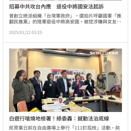
招募中共攻台內應 退役中將國安法起訴
曾創立統派組織「台灣軍政府」，還拍片呼籲國軍「推
翻民進黨」的陸軍退役中將高安國，被控涉嫌與女友為
中共情治單位吸收，收受中共資金，在台招募退役軍官
2025/01/22 03:25
發展組織，作為中共攻台內應、遭檢調搜索傳喚聲請羈
押禁見獲准。全案台灣高等檢察署偵查終結，依國家安
全法發展組織等罪起訴高安國在內一共6人。
白遊行嗆燒地檢署！綠委轟：撼動法治底線
民眾黨日前在自由廣場上舉行「111釘孤枝」活動，前