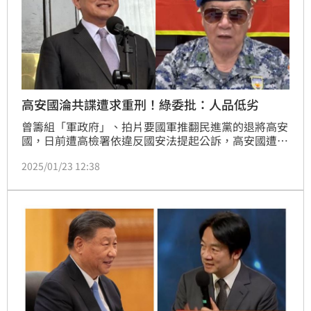
高安國淪共諜遭求重刑！綠委批：人品低劣
曾籌組「軍政府」、拍片要國軍推翻民進黨的退將高安
國，日前遭高檢署依違反國安法提起公訴，高安國遭檢
方求處至少十年有期徒刑，民進黨立委王定宇今（23）
2025/01/23 12:38
日指出，據聞高安國被羈押後就全盤托出，並示弱求
情，直言中共花大錢找的多數是「見利忘義、貪生怕死
的鼠輩」，痛批幫中共進行滲透的，多數都是這類「人
品低劣的渣」。