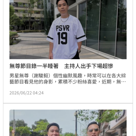
無尊節目錄一半睡著 主持人出手下場超慘
男星無尊（謝駿毅）個性幽默風趣，時常可以在各大綜
藝節目看見他的身影，累積不少粉絲喜愛，近期，無尊
分享一段錄影錄到睡著的糗事，坦言直到被主持人打大
2026/06/22 04:24
腿才驚醒，引發熱議。蔡佩伶報導