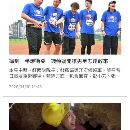
錄到一半爆衝突 錢薇娟開嗆男星怎還敢來
本集由藍、紅兩隊隊長：錢薇娟與江宏傑領軍，號召昔
日戰友重返賽場。藍隊方面，包含無尊、彭小刀、張庭
瑚與顏佑庭再度披上藍袍為錢姐效力。不過無尊一登場
2026/04/30 11:43
就成為焦點，在戴頭套猜人環節中，江宏傑一見其身形
忍不住驚呼「這個人不應該出現在這個場合」，結果揭
曉讓全場爆笑。當無尊確定回歸藍隊後，錢薇娟更是當
場「開罵」：「你怎麼還敢來啊！」蔡維歆