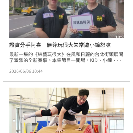
證實分手阿喜 無尊玩很大失常遭小鐘怒嗆
最新一集的《綜藝玩很大》在風和日麗的台北街頭展開
了激烈的全新賽事。本集節目一開場，KID、小鐘、
Eason、無尊、逸翔、Nelson、八弟與馮晨軒等成員分
2026/06/06 10:44
別被孤立在街頭的不同角落等待任務，面對未知的情況
感到相當納悶與不安。製作人隨後宣布本集殘酷的全新
賽制：「自己的隊友自己找」，讓節目一開始就充滿挑
戰與人性考驗，而這充滿人性猜疑的精彩內容，也讓節
目深受觀眾喜愛，成功創下收視四連霸的佳績。蔡維歆