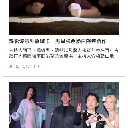
錄影爆意外急喊卡 男星臉色慘白隱疾發作
主持人阿翔、楊繡惠、籃籃以及藝人來賓無尊在百年古
蹟打狗英國領事館眺望美景開場，主持人介紹鼓山地區
的由來，阿翔神秘兮兮的說今天的主題很特別，首先要
2026/03/12 11:01
帶大家去神秘的地底異世界！職人說還有個異世界秘境
關卡，讓大家感受一下。蔡維歆