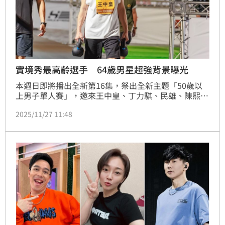
實境秀最高齡選手 64歲男星超強背景曝光
本週日即將播出全新第16集，祭出全新主題「50歲以
上男子單人賽」，邀來王中皇、丁力騏、民雄、陳熙鋒
等資深藝人同場較勁。51歲丁力騏霸氣放話：「有怕
2025/11/27 11:48
過、沒輸過！」64歲的王中皇則以最高齡身份迎戰，喊
話：「想證明自己，看看還行不行！」蔡維歆