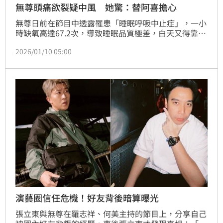
無尊頭痛欲裂疑中風 她驚：替阿喜擔心
無尊日前在節目中透露罹患「睡眠呼吸中止症」，一小
時缺氧高達67.2次，導致睡眠品質極差，白天又得靠著
攝取咖啡因提振精神，形成惡性循環，健康也因此亮紅
2026/01/10 05:00
燈。與阿喜（林育品）穩定交往多年的他，此話一出，
讓一旁的張文綺忍不住笑說「我現在蠻擔心我的好姐
妹」，主持人黃豪平也開玩笑直呼：「阿喜已經在等繼
承遺產了。」
演藝圈信任危機！好友背後暗算曝光
張立東與無尊在羅志祥、何美主持的節目上，分享自己