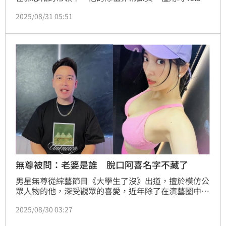
秒就完成了挑戰，阿翔身為隊長看著支持他的觀眾們壓
2025/08/31 05:51
力倍增，於是不斷全力衝刺，殊不知阿翔因為太著急不
小心犯規了，雖然得了46.06秒的好成績，但勝方依舊
是郭忠祐的隊伍。
無尊被問：老婆是誰 脫口阿喜名字不藏了
男星無尊從綜藝節目《大學生了沒》出道，擅於模仿公
眾人物的他，深受觀眾的喜愛，近年除了在演藝圈中發
展之外，還創立手搖飲品牌，跨界斜槓有成。然而，無
2025/08/30 03:27
尊跟女星阿喜交往3年，感情相當穩定，近日無尊登上
節目玩遊戲，沒想到被問及老婆是誰，他脫口「阿