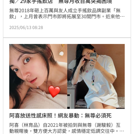
獨／29家手搖飲店 無尊月收百萬突揭困境
無尊2018年砸上百萬與友人成立手搖飲品牌副業「無
飲」，上月曾表示門市即將拓展至30間門市。近來他錄
三立《女神在線》受訪透露拓店進度，「第29店已經開
2025/06/13 08:28
了，地點在三峽。」而他也分析認為目前全球包括台灣
手搖飲市場已達飽和，所以正面臨困境。蔡維歆
阿喜放送性感床照！網友暴動：無尊必須死
阿喜（林育品）自2021年被拍到與無尊（謝駿毅）互
動親暱後，雙方便大方認愛，感情穩定低調交往中。近