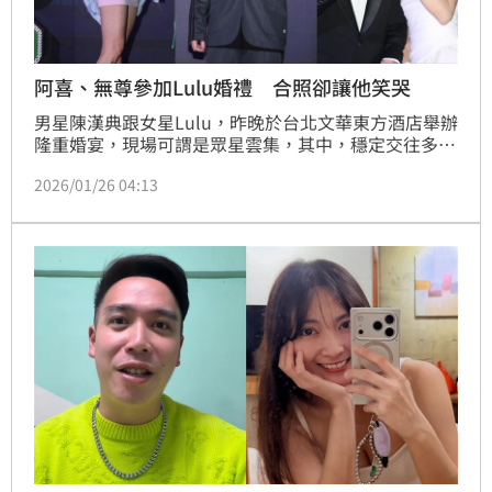
阿喜、無尊參加Lulu婚禮 合照卻讓他笑哭
男星陳漢典跟女星Lulu，昨晚於台北文華東方酒店舉辦
隆重婚宴，現場可謂是眾星雲集，其中，穩定交往多年
的阿喜、無尊同樣是座上嘉賓，罕見一起在公開場合露
2026/01/26 04:13
面也受到大家關注。蔡佩伶報導