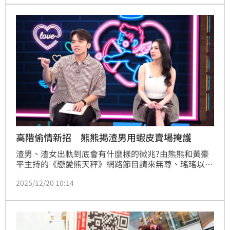
『我今天穿的這麼俗豔，讓我穿上這身的就是明川老
師』，直接給我難堪。」
高階偷情新招 熊熊揭渣男用蝦皮賣場掩護
渣男、渣女出軌到底會有什麼樣的徵兆?由熊熊和黃豪
平主持的《戀愛熊天秤》網路節目請來無尊、瑤瑤以及
專辦離婚案件的美女律師趙國涵分享經歷，自詡長相純
2025/12/20 10:14
樸的無尊在節目中自爆曾當過「渣男」，只是「小三不
是人，是鬼。」蔡維歆