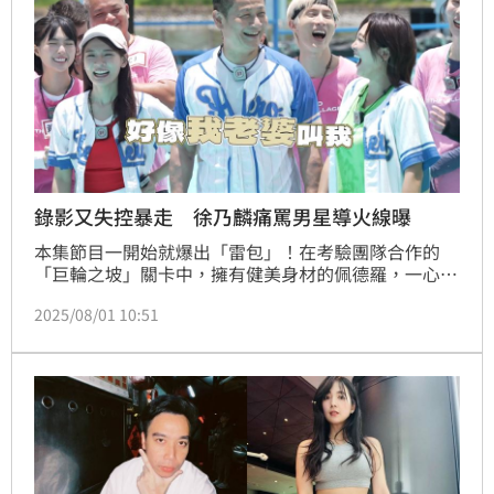
錄影又失控暴走 徐乃麟痛罵男星導火線曝
本集節目一開始就爆出「雷包」！在考驗團隊合作的
「巨輪之坡」關卡中，擁有健美身材的佩德羅，一心想
在鏡頭前展現肌肉，結果卻因為顧著擺pose，一個不
2025/08/01 10:51
小心竟將輪胎摔下山坡！好不容易重回軌道，又因為太
著急摔倒在地，導致隊伍慘遭逆轉、痛失勝利。佩德羅
一連串的「雷」舉動，立刻引發眾怒，徐乃麟也忍不住
怒吼：「佩德羅你到底在幹嘛！」。蔡維歆