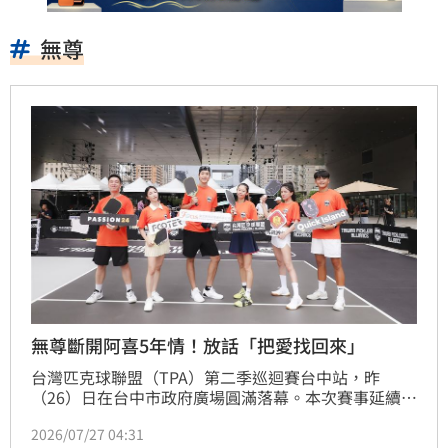
無尊
無尊斷開阿喜5年情！放話「把愛找回來」
台灣匹克球聯盟（TPA）第二季巡迴賽台中站，昨
（26）日在台中市政府廣場圓滿落幕。本次賽事延續上
月 TPA 101 名人賽的熱度，再度邀請藝人無尊、謝凱
2026/07/27 04:31
蒂、孫恪杰、張家瑋四位名人下場對決，吸引大批球迷