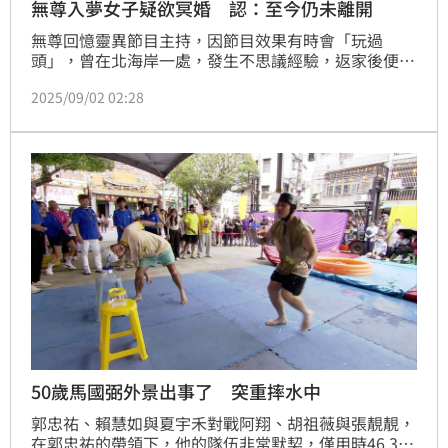
無尊入夢女子疑欲冥婚 認：至今仍未離開
無尊回憶靈異節目主持，因節目效果有時會「玩過
頭」，曾在北海岸一處，發生不思議經驗，返家後便夢
見一名女子身影，之後有老師指出，該名女靈欲與無尊
2025/09/02 02:28
「冥婚」。
50歲馬國弼外景出事了 突重摔水中
郭忠祐、賴慧如與夏宇禾對戰阿翔、胡祖薇與張靚靚，
在郭忠祐的帶領下，他的隊伍非常默契，僅用時46.32