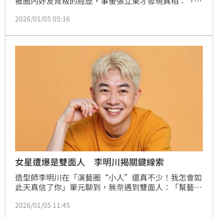
被圈內好友背叛的經歷，事後張立東才發現真相：「1
個多月後，我又遇到那個老闆，他過來跟我謝謝說『你
2026/01/05 05:16
幫我主持女兒的婚禮我真的很開心，而且還是友情價，
你這個朋友交對了』。」原來從頭到尾都是朋友自導自
演，「錢也是進他口袋，還裝作不知情，真的很會
演。」林宜君
女星遭爆是雙面人 李明川揭關鍵線索
造型師李明川在「演藝圈“小人”還真不少！我怎會如
此天真信了你」單元聊到，無奈遇到雙面人：「幫藝人
做造型時會給他穿最新流行的單品，那陣子很流行豹
2026/01/05 11:45
紋，試裝時，這個女明星也說『好時髦，跟我平常形象
不一樣，謝謝老師幫我轉型』，結果上台之後，她就說