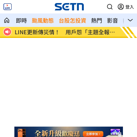
登入
即時
颱風動態
台股怎投資
熱門
影音
熱搜
報
美國出手封殺中國機器人！北市曾高調引
初來富
進
過