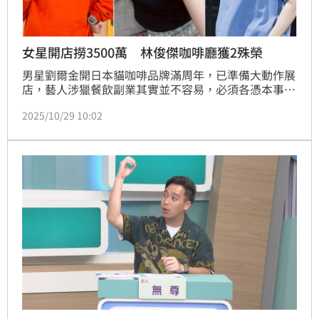
女星開店撈3500萬 林俊傑咖啡廳獲2殊榮
男星劉爾金開日本貓咖啡品牌滿周年，已準備大動作展
店，藝人涉獵餐飲副業其實並不容易，必須各憑本事。
張文綺老家開鹹酥雞店，砸200萬在台中西區長春路上
2025/10/29 10:02
開的鹹酥雞創始店「炸綺來」，兩年後因房東賣房收
攤，但目前全省仍有6家分店。