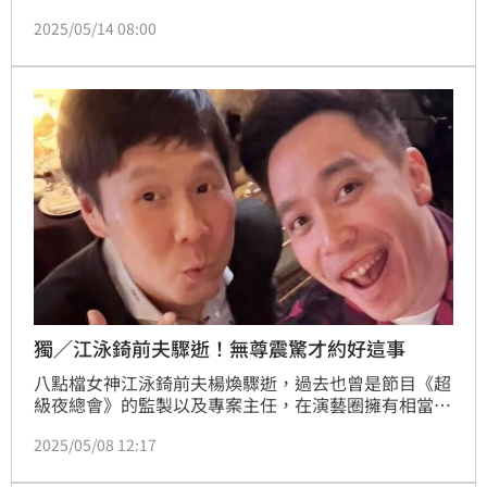
年來她也持續透過社群分享生活點滴，經常以真性情風
2025/05/14 08:00
格獲得粉絲喜愛。12日她分享一系列自拍美照，讓粉絲
直呼要流鼻血了，還點名男友無尊：「無尊必須死」。
趙浩雲
獨／江泳錡前夫驟逝！無尊震驚才約好這事
八點檔女神江泳錡前夫楊煥驟逝，過去也曾是節目《超
級夜總會》的監製以及專案主任，在演藝圈擁有相當廣
的人脈，其中藝人無尊也和他私下交情非常好，無尊接
2025/05/08 12:17
受《三立新聞網》獨家訪問，也透露自己聽到消息非常
震驚，因為上個月才在賴慧如婚禮碰面，當時兩人還開