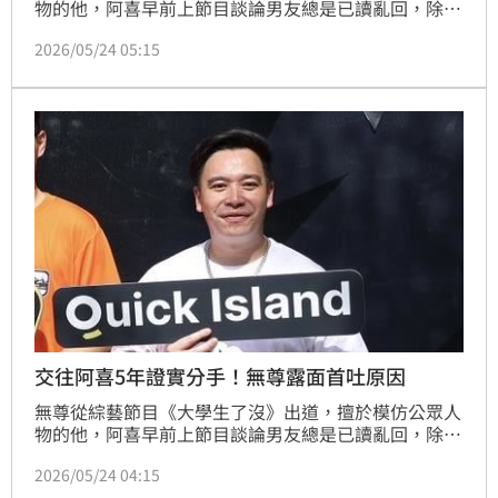
物的他，阿喜早前上節目談論男友總是已讀亂回，除了
抱怨對方訊息都亂回，現在都靠GPT救援，雙方如今都
2026/05/24 05:15
只用貼圖溝通，甚至直言有在考慮分手。而今無尊出席
活動透露已分手阿喜，對此阿喜經紀人也回應了。
交往阿喜5年證實分手！無尊露面首吐原因
無尊從綜藝節目《大學生了沒》出道，擅於模仿公眾人
物的他，阿喜早前上節目談論男友總是已讀亂回，除了
抱怨對方訊息都亂回，現在都靠GPT救援，雙方如今都
2026/05/24 04:15
只用貼圖溝通，甚至直言有在考慮分手。而今無尊出席