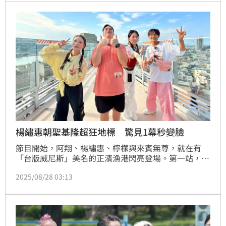
喜」，瞬間掀起關注。蔡佩伶報導
楊繡惠朝聖基隆超狂地標 驚見1幕秒變臉
節目開始，阿翔、楊繡惠、檸檬與來賓無尊，就在有
「台版威尼斯」美名的正濱漁港閃亮登場。第一站，阿
翔表示要帶大家前往尋找台灣的「海上龍珠」——基隆
2025/08/28 03:13
嶼。傳說台灣本島的地形宛如一條龍，中央山脈是龍的
脊椎，而龍頭咬的珠子便是基隆嶼，因此有「海上龍
珠」的美譽！如此神秘的地方，讓眾人急忙追問是否能
登島，老闆爽快回應：「當然可以！」瞬間讓大家驚喜
不已。蔡維歆