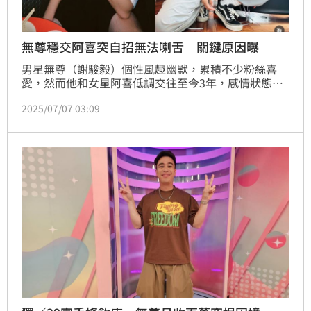
無尊穩交阿喜突自招無法喇舌 關鍵原因曝
男星無尊（謝駿毅）個性風趣幽默，累積不少粉絲喜
愛，然而他和女星阿喜低調交往至今3年，感情狀態備
受關注，日前，無尊登上節目時就坦言因為害怕口水味
2025/07/07 03:09
道，自招無法接受喇舌，讓在場來賓相當震驚。蔡佩伶
報導