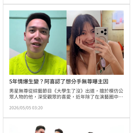
活動透露已分手阿喜。
5年情爆生變？阿喜認了想分手無尊曝主因
男星無尊從綜藝節目《大學生了沒》出道，擅於模仿公
眾人物的他，深受觀眾的喜愛，近年除了在演藝圈中發
展之外，還創立手搖飲品牌，跨界斜槓有成。然而，無
2026/05/05 03:20
尊跟女星阿喜交往5年，感情相當穩定。結果阿喜近來
上節目談論男友總是已讀亂回，除了抱怨對方訊息都亂
回，現在都靠GPT救援，雙方如今都只用貼圖溝通，甚
至直言有在考慮分手。蔡維歆