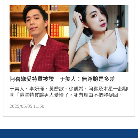
心聊天，甚至楊煥還跟無尊約好，下次要再相約喝一
杯，也遺憾「沒想到上次就是最後一次見面」。
阿喜戀愛特質被讚 于美人：無尊臉是多差
于美人、李妍瑾、黃喬歆、徐凱希、阿喜及木星一起聊
聊「這些特質讓男人愛慘了，哪有理由不把妳娶回
家？！」本次票選除了女星們互投「必娶女人」排行榜
2025/05/05 11:50
外，同時也號召眾多網友參與投票。