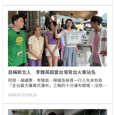
與市民駐足觀賽，現場氣氛熱烈。宋亭誼報導
自稱新北人 李雅英超愛台灣背出火車站名
阿翔、楊繡惠、李雅英、檸檬及無尊一行人先來到有
「全台最大簾幕式瀑布」之稱的十分瀑布開場。沒想到
有「台灣通」封號的李雅英，不但熟門熟路介紹交通方
2026/07/23 03:21
式，還當場背出平溪線沿途車站站名，自豪表示自己是
「新北人」，超強記憶力讓全場驚呼連連。