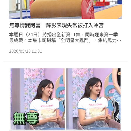
無尊情變阿喜 錄影表現失常被打入冷宮
本週日（24日）將播出全新第11集，同時迎來第一季
最終戰。本集卡司堪稱「全明星大亂鬥」，集結馬力
歐、丁春誠、彭小刀、張立東、尼克、無尊、許得寪、
2026/05/28 11:31
李秉諭（貢丸）、比杰、顏佑庭、林毓桐、那那大師、
容容與貝拉等人參戰，超強星光陣容話題十足。蔡維歆