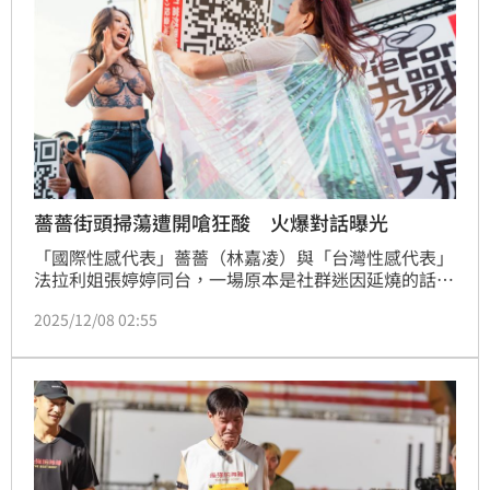
薔薔街頭掃蕩遭開嗆狂酸 火爆對話曝光
「國際性感代表」薔薔（林嘉凌）與「台灣性感代表」
法拉利姐張婷婷同台，一場原本是社群迷因延燒的話
題，瞬間被她們兩人演成真人版八點檔，張婷婷一現身
2025/12/08 02:55
就甩出氣場，邊扇邊瞪，還直接對薔薔丟下一句超嗆語
錄：「妳這叫性感？」扇子一揮全場立刻暴動。