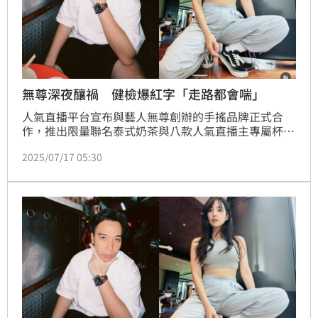
無尊深夜釀禍 健檢爆紅字「走路都會喘」
人氣直播平台宣布與藝人無尊創辦的手搖品牌正式合
作，推出限量聯名泰式奶茶與八款人氣直播主專屬杯
身，打造「喝得到的內容」全新IP經濟樣貌，7月17
2025/07/17 05:30
日，無尊將親臨門市，與直播主一起現場沖泡，展開史
上最熱鬧的一日店長挑戰，怎料無尊突爆最近「很容易
喘」，去年也健檢有紅字。