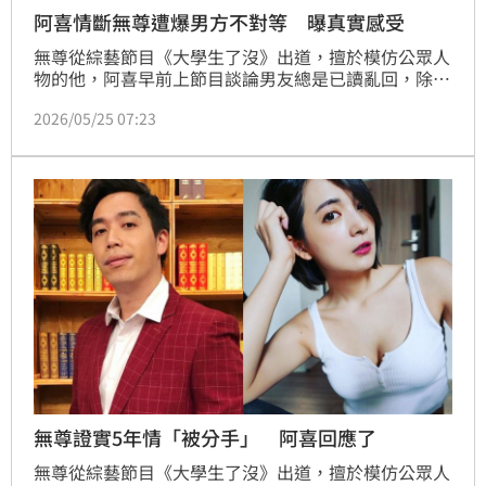
阿喜情斷無尊遭爆男方不對等 曝真實感受
無尊從綜藝節目《大學生了沒》出道，擅於模仿公眾人
物的他，阿喜早前上節目談論男友總是已讀亂回，除了
抱怨對方訊息都亂回，現在都靠GPT救援，雙方如今都
2026/05/25 07:23
只用貼圖溝通，甚至直言有在考慮分手。昨無尊出席活
動透露已分手阿喜，過往阿喜上節目也爆端倪，被算說
在感情有不順之處。
無尊證實5年情「被分手」 阿喜回應了
無尊從綜藝節目《大學生了沒》出道，擅於模仿公眾人