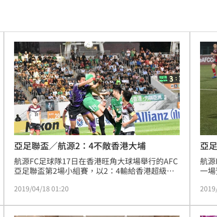
大咖
18:40
困
18:37
」
18:36
錢
18:34
看傻
18:33
晚
18:32
應了
18:31
亞足聯盃／航源2：4不敵香港大埔
亞足
航源FC足球隊17日在香港旺角大球場舉行的AFC
航源
亞足聯盃第2場小組賽，以2：4輸給香港超級聯
一場
賽目前排名第1的和富大埔，吞下2連敗。北韓
兩度
2019/04/18 01:20
2019
425在同組的另一個組合以2：0戰勝香港傑志，
力不
目前和富大埔與425都取得2連勝。
了領
1：