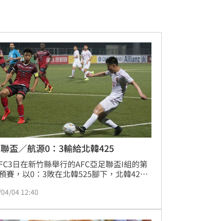
聯盃／航源0：3輸給北韓425
FC3日在新竹縣舉行的AFC亞足聯盃I組的第
預賽，以0：3敗在北韓525腳下，北韓425
在上、下半場傷停補時趁著航源FC球員注意
/04/04 12:40
夠專注以及陣容互相配合熟悉度不足，擴大
先球數。相較於去年兩隊交手時航源FC都以
5輸球，已經看到進步了。