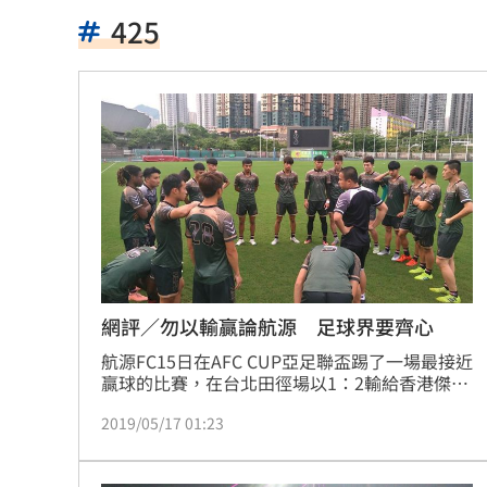
魯冰花原唱隔13年開唱 台下驚見一票
425
長野安曇野暴雨釀土石流 390住宿客受
白海豚轉輕颱！最快「今夜脫離暴風圈
獨／曝YT暫停更3週 南珉貞：不是因為
李李仁慶祝父親節！合體大尾油土伯網
小孩不願繫安全帶！全機乘客慘滯留一
傳與女員工婚外情助升遷 FIFA主席回
網評／勿以輸贏論航源 足球界要齊心
台灣彩券開獎直播中
航源FC15日在AFC CUP亞足聯盃踢了一場最接近
20:31
贏球的比賽，在台北田徑場以1：2輸給香港傑志
體育會。有些媒體用幾連敗來下標題。其實以台
LIVE三立+24小時直播
15:27
2019/05/17 01:23
灣的足球現況，用籃球、棒球式的去看球隊幾連
敗，這樣並不公允。為台灣足球努力的，需要全
三立iNEWS新聞台線上直播
18:00
台灣一起給點掌聲才應該。