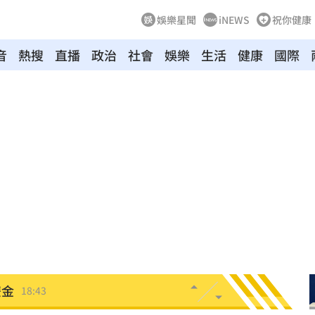
娛樂星聞
iNEWS
祝你健康
雄鷹
19:24
音
熱搜
直播
政治
社會
娛樂
生活
健康
國際
肪肝
19:16
親切
19:15
活
19:15
照
19:13
炸裂
19:02
00
勝
18:51
雙金
18:43