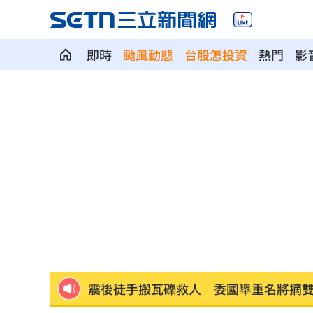
羅戈8局失1分好投 兄弟火力爆發橫掃
即時
颱風動態
台股怎投資
熱門
影
接觸「常見塑膠微粒＋這樣吃」恐釀脂
伍婉華喊白沙屯颱風致歉 全網打氣讚
月薪3萬多怎麼活下去？過來人揭真實生
大咖歌后花蓮度假3天 喊話巧遇直接合
3大SM門面擔歌謠大戰主持！同框顏值
繞違停貨車遭撞！嘉義婦慘死姪重傷
19:
新濠建設單日狂掃5點 風佑築豪取8連
震後徒手搬瓦礫救人 委國舉重名將摘