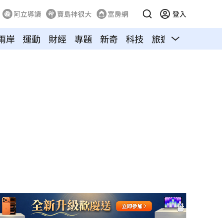
阿立導讀
寶島神很大
富房網
登入
兩岸
運動
財經
專題
新奇
科技
旅遊
汽車
寵物