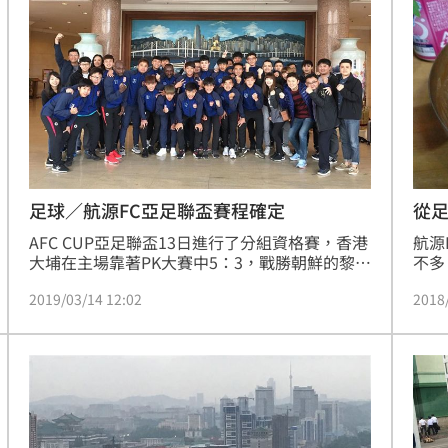
」氣
12:00
成形
12:00
場！
10:30
熱潮
10:00
15
足球／航源FC亞足聯盃賽程確定
從
AFC CUP亞足聯盃13日進行了分組資格賽，香港
航源
大埔在主場靠著PK大賽中5：3，戰勝朝鮮的黎明
不多
體育，晉級亞足聯盃，將與航源FC分在亞足聯盃
樂，
2019/03/14 12:02
2018
同組。至此航源FC的本屆亞足聯盃賽程底定，航
錢，
源FC首戰將在4月3日於新竹主場迎戰「老朋友」
多，
朝鮮425隊。