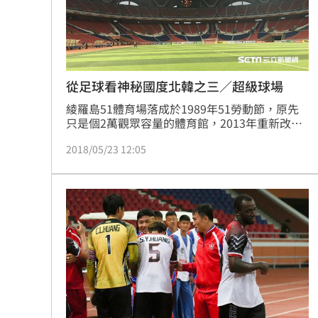
從足球看神秘國度北韓之三／超級球場
綾羅島51體育場落成於1989年51勞動節，原先
只是個2萬觀眾容量的體育館，2013年重新改建
為可以容納15萬觀眾，全世界最大的體育場。51
2018/05/23 12:05
體育場以16個圓拱頂部為著名特色，從我們入住
的羊角島往大同江上游看，就可以看到壯觀的體
育場。