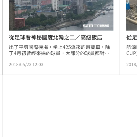
從足球看神秘國度北韓之二／高級飯店
從
出了平壤國際機場，坐上425派來的遊覽車，除
航源
了4月初曾經來過的球員，大部分的球員都對這
CU
個神秘國度感到好奇，靠在車窗邊，觀察從機場
賽過
2018/05/23 12:03
2018
到平壤市區22公里的景色。
格，
執行
定，