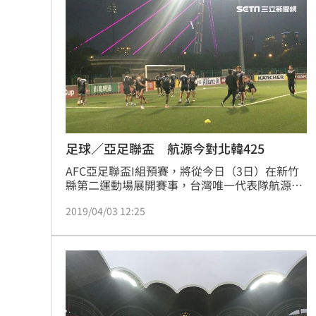
台彩父親節推新刮刮樂千萬頭獎超「爸
商場戰國來臨 台中「頂奢大道」逐漸
「拍片人的多重宇宙」職涯論壇9/12登
8國球員齊聚高雄 Formosa 7s掀足球
理想混蛋號召粉絲跨海追星吃美食！
18:
足球／亞足聯盃 航源今對北韓425
AFC亞足聯盃I組預賽，將從今日（3日）在新竹
縣第二運動場展開賽事，台灣唯一代表隊航源FC
將迎戰去年的老對手北韓425。航源FC總教練陳
2019/04/03 12:25
永盛說：「經過一年的磨練，加上今年新加入了
2位外援，航源FC已經比去年強了。但是這一組
除了去年打到亞足聯盃4強的北韓425，這一組還
有最近在香港聯賽踢很不錯的香港和富大埔與香
港傑志，我們會盡力爭取晉級機會。」