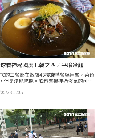
足球看神秘國度北韓之四／平壤冷麵
FC的三餐都在飯店43樓旋轉餐廳用餐，菜色
，但是還能吃飽。飲料有攪拌過沒氣的可
大多數人都只喝礦泉水。要咖啡？另外加
/05/23 12:07
給了比4月到平壤飯店給的三分之一杯還
大概有超過半杯。