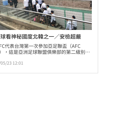
足球看神秘國度北韓之一／安檢超嚴
FC代表台灣第一次參加亞足聯盃（AFC 
P），這是亞洲足球聯盟俱樂部的第二級別比
去台電與大同在輔導階段都曾具有參賽資
/05/23 12:01
卻都因故沒有與賽。這一屆開始亞足聯嚴格
必須取得21項亞足聯俱樂部認證的參賽規
航源FC通過了認證，才得以參賽。