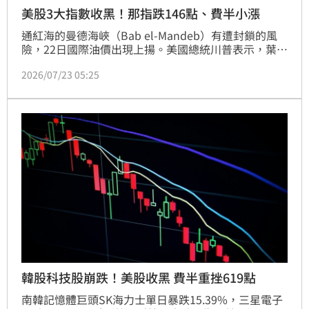
美股3大指數收黑！那指跌146點、費半小漲
通紅海的曼德海峽（Bab el-Mandeb）有遭封鎖的風
險，22日國際油價出現上揚。美國總統川普表示，葉門
親伊朗軍事組織「胡塞武裝」敢封鎖，將會採取行動。
2026/07/23 05:25
美股部分大型科技股走跌，抵銷能源等其他類股漲幅，
終場那斯達克指數下跌146點、標普500指數收跌。
韓股科技股崩跌！美股收黑 費半重挫619點
南韓記憶體巨頭SK海力士單日暴跌15.39%，三星電子