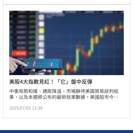
減5%、松山、大安區也同步下修。大家房屋企劃研究
室賴志昶指出，市場氣氛保守，買方回歸理性不追高，
是價格調整主因。(陳韋帆)
美股4大指數見紅！「它」盤中反彈
中東局勢和緩、通膨降溫。市場靜待美國貿易談判結
果，以及本週將公布的最新就業數據，美國股市今
（30）日開盤，主要指數幾乎持平，盤中小漲。
2025/07/01 12:36