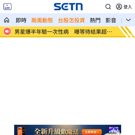
登入
即時
颱風動態
台股怎投資
熱門
影音
熱搜
超忐
佐藤二朗爆騷擾爭議 電影衍生劇被迫喊
蜂蜜配
停