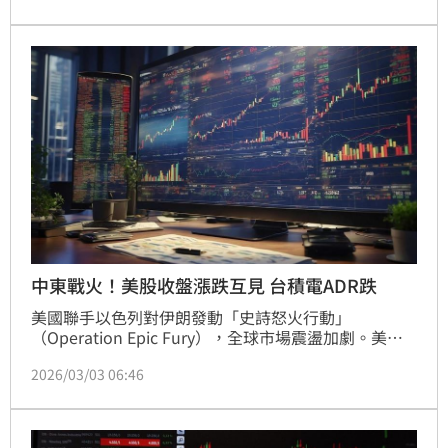
科技股為主的NASDAQ指數報22,713.65點，下跌93.84
點，跌幅0.41%。
中東戰火！美股收盤漲跌互見 台積電ADR跌
美國聯手以色列對伊朗發動「史詩怒火行動」
（Operation Epic Fury），全球市場震盪加劇。美股
今日早盤下挫，投資人逢低買進，4大指數收盤互有漲
2026/03/03 06:46
跌，台積電ADR下跌5.45美元或1.45％，收在369.13美
元。