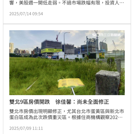
響，美股週一開低走弱。不過市場跌幅有限，投資人預
期相關貿易措施最終將透過協商化解。今（14）日美股
2025/07/14 09:54
開盤，四大指數走跌。
雙北9區房價開跌 徐佳馨：尚未全面修正
雙北市房價出現明顯修正，尤其台北市蛋黃區與新北市
蛋白區成為此次跌價重災區。根據住商機構觀察2025
年上半年實價登錄資料，雙北共有9區房價較去年同期
2025/07/09 11:11
下跌，新北市泰山區年跌8.1%居冠，台北市信義區年