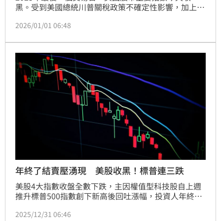
黑。受到美國總統川普關稅政策不確定性影響，加上人
工智慧（AI）題材推動行情，美股今年歷經震盪起伏，
2026/01/01 06:48
但全年仍繳出亮眼漲幅。
年終了結賣壓湧現 美股收黑！標普連三跌
美股4大指數收盤全數下跌，主因權值型科技股自上週
推升標普500指數創下新高後回吐漲幅，投資人年終獲
利了結，市場預期成交量偏低，人工智慧（AI）類股如
2025/12/31 06:46
輝達等也承壓走低。