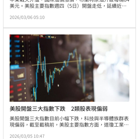
美元。美股主要指數週四（5日）開盤走低，延續近期
震盪走勢，最終美股收盤四大指數齊黑。
2026/03/06 05:10
美股開盤三大指數下跌 2類股表現偏弱
美股開盤三大指數目前小幅下跌，科技與半導體族群表
現偏弱，截至截稿前，美股主要指數方面，道瓊工業指
數報48,411.56點，下跌327.85點，跌幅0.67％；S&P 
2026/03/05 10:47
500指數報6,843.47點，下跌26.03點，跌幅0.38％；以