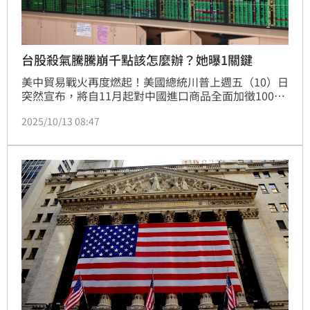
台股殺氣騰騰崩千點該怎麼辦？她曝1關鍵
美中貿易戰火再度燃起！美國總統川普上週五（10）日
突然宣布，將自11月起對中國進口商品全面加徵100%
新關稅，此舉讓全球市場瞬間陷入恐慌，美股四大指數
2025/10/13 08:47
全面崩跌。對此，財經網美胡采蘋也表示，很多人都被
殺氣騰騰的氣勢嚇到了，一整天一堆人問她要怎麼辦。