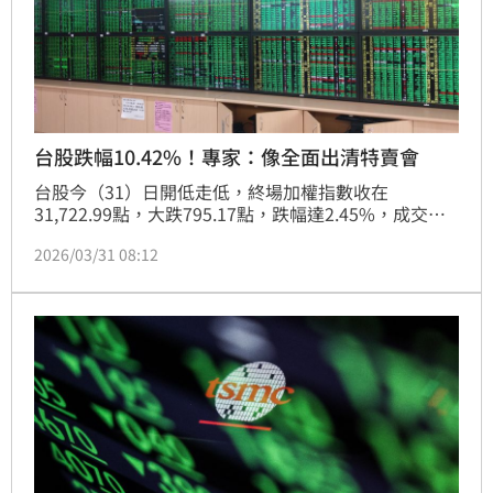
台股跌幅10.42%！專家：像全面出清特賣會
台股今（31）日開低走低，終場加權指數收在
31,722.99點，大跌795.17點，跌幅達2.45%，成交金
額放大至7,924.5億元；櫃買指數同步重挫3.95%，收
2026/03/31 08:12
在307.73點，顯示中小型股賣壓更為沉重。對此，財經
專家阮慕驊也驚呼「跌幅10.42%，等於整個市場資產
通通打了個九折」。