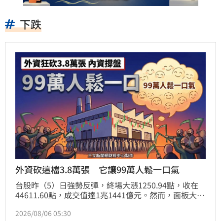
下跌
外資砍這檔3.8萬張 它讓99萬人鬆一口氣
台股昨（5）日強勢反彈，終場大漲1250.94點，收在
44611.60點，成交值達1兆1441億元。然而，面板大廠
群創（3481）遭外資大舉拋售3萬8794張，成為外資賣
2026/08/06 05:30
超榜首，股價盤中一度走跌，所幸獲內資買盤護航，終