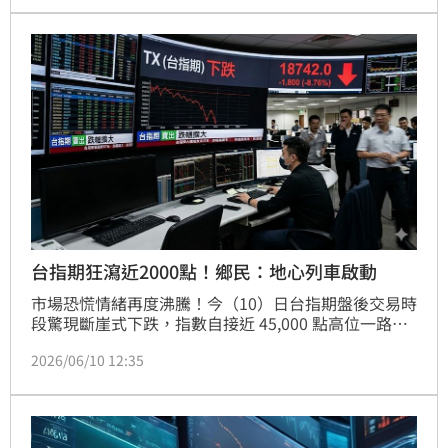
電子股價重挫逾12%，連帶拖累市場信心，今（23）
日美股開盤，四大指數同步走跌。
台指期狂瀉近2000點！鄉民：地心列車啟動
市場恐慌情緒再度沸騰！今（10）日台指期盤後交易時
段驚現斷崖式下跌，指數自接近 45,000 點高位一路溜
滑梯，一度崩跌逾 1,800 點，直接摜破 43,000 點大
2026/06/10 12:35
關，跌幅超過 4%。主要受到美股科技股與半導體板塊
遭集體血洗影響，輝達（NVIDIA）、邁威爾
（Marvell）等權值股跌勢慘烈，三倍放空費半指數的 
ETF（SOXS）更應聲暴漲逾 16%，連鎖引爆全球程式
單與停損單集體觸發，市場哀