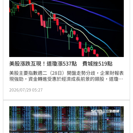
美股漲跌互現！道瓊漲537點 費城挫519點
美股主要指數週二（28日）開盤走勢分歧，企業財報表
現強勁，資金轉進受惠於經濟成長前景的類股，道瓊指
數終場收紅上漲537點，費城半導體指數下跌519點。
2026/07/29 05:27