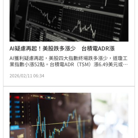
AI疑慮再起！美股跌多漲少 台積電ADR漲
AI獲利疑慮再起，美股四大指數終場跌多漲少，道瓊工
業指數小漲52點。台積電ADR（TSM）漲6.49美元或
1.83％，收361.90美元。
2026/02/11 06:34