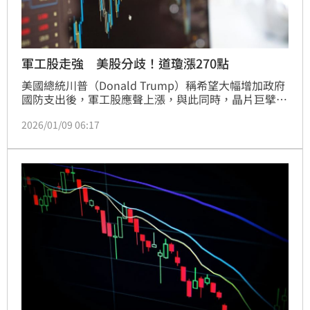
軍工股走強 美股分歧！道瓊漲270點
美國總統川普（Donald Trump）稱希望大幅增加政府
國防支出後，軍工股應聲上漲，與此同時，晶片巨擘輝
達（Nvidia）等科技股則下挫，美股今天收盤走勢分
2026/01/09 06:17
歧。