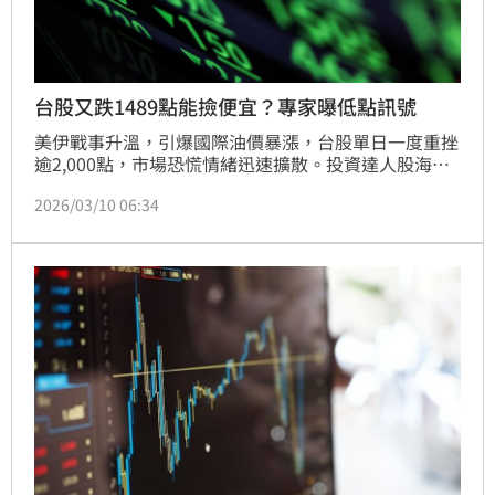
台股又跌1489點能撿便宜？專家曝低點訊號
美伊戰事升溫，引爆國際油價暴漲，台股單日一度重挫
逾2,000點，市場恐慌情緒迅速擴散。投資達人股海老
牛提醒，在動盪行情中，投資人不只要盯著個股漲跌，
2026/03/10 06:34
更要同時觀察地緣政治、美國政策與市場利率循環三大
關鍵變數。而市場波段低點則可透過恐慌指數研判，並
分享台積電的布局思維，提供投資人面對震盪行情時的
操作參考。