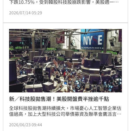
下跌10.75%，受到韓股科技股崩跌影響，美股週一
（13日）科技股同步重摔，終場4大指數全收跌。
2026/07/14 05:29
新／科技股拋售潮！美股開盤費半挫逾千點
全球科技股拋售潮持續擴大，市場憂心人工智慧企業估
值過高，加上大型科技公司舉債募資及聯準會鷹派言論
推升借貸成本，引發避險情緒升溫，賣壓從亞洲一路蔓
2026/06/23 09:44
延至歐洲，晶片股成為重災區，南韓SK海力士、三星