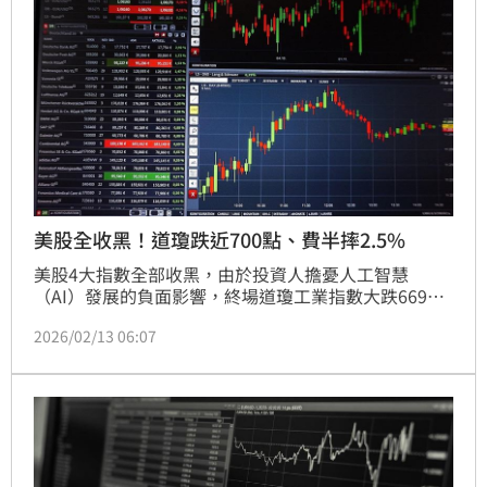
美股全收黑！道瓊跌近700點、費半摔2.5%
美股4大指數全部收黑，由於投資人擔憂人工智慧
（AI）發展的負面影響，終場道瓊工業指數大跌669
點、那斯達克綜合指數跌469點。台積電ADR（TSM）
2026/02/13 06:07
跌6.09美元、-1.63％，收於368.00美元。