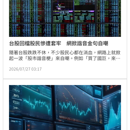
台股回檔股民慘遭套牢 網掀諧音金句自嘲
隨著台股跌跌不休，不少股民心都在淌血，網路上就掀
起一波「股市諧音梗」來自嘲。例如「買了國巨，來生
再聚」、「買了彩晶，要去收驚」，還有哪些梗呢？一
2026/07/27 03:17
起來看。