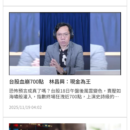
台股血崩700點 林昌興：現金為王
恐怖預言成真了嗎？台股18日午盤後風雲變色，賣壓如
海嘯般灌入，指數終場狂洩近700點，上演史詩級的崩
盤慘劇。令人不寒而慄的是，台灣金融培訓協會理事長
2025/11/19 04:02
林昌鑫，才在當天8點的廣播節目中罕見發出重磅警
告，並揭示3大末日警訊，呼籲投資人「提高現金部
位」。沒想到短短幾小時後，台股走勢竟完全應驗其劇
本，昌鑫的早盤神預言分析也瞬間成為揭開這場殺戮真