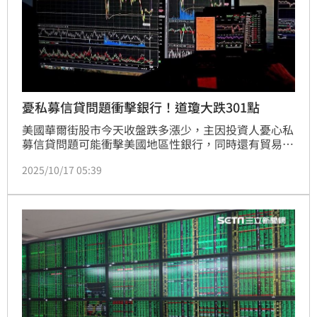
憂私募信貸問題衝擊銀行！道瓊大跌301點
美國華爾街股市今天收盤跌多漲少，主因投資人憂心私
募信貸問題可能衝擊美國地區性銀行，同時還有貿易緊
張與政府停擺等疑慮。
2025/10/17 05:39