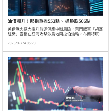
油價飆升！那指重挫553點、 道瓊跌506點
美伊戰火擴大推升能源供應中斷風險，葉門叛軍「胡塞
組織」宣稱在紅海攻擊沙烏地阿拉伯油輪，布蘭特原油
突破每桶100美元，美股應聲下挫，4大指數全收黑，
2026/07/24 05:23
那斯達克指數下跌553點。