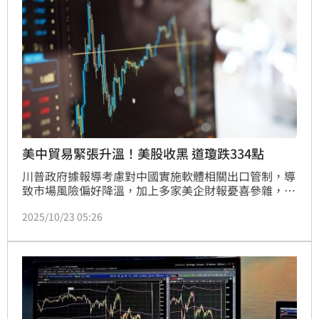
相的關鍵註解。
美中貿易緊張升溫！美股收黑 道瓊跌334點
川普政府據報導考慮對中國實施軟體相關出口管制，導
致市場風險偏好降溫，加上多家美企財報憂喜參雜，包
括Netflix令人失望的財報，美股主要指數今天收黑。
2025/10/23 05:26