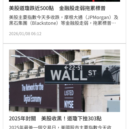
美股道瓊跌近500點 金融股走弱拖累標普
美股主要指數今天多收跌，摩根大通（JPMorgan）及
黑石集團（Blackstone）等金融股走弱，拖累標普表
現，但投資人轉向AI概念股，輝達（Nvidia）及
2026/01/08 06:12
Alphabet走高，帶動那指上揚。
2025年封關 美股收黑！道瓊下挫303點
2025年最後一個交易日，美國股市主要指數今天收