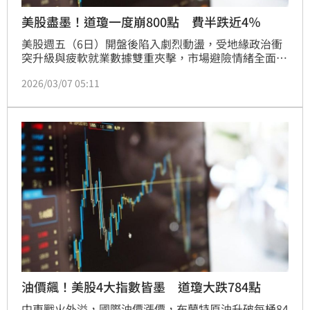
美股盡墨！道瓊一度崩800點 費半跌近4％
美股週五（6日）開盤後陷入劇烈動盪，受地緣政治衝
突升級與疲軟就業數據雙重夾擊，市場避險情緒全面爆
發。近日油價飆升，推升通膨憂慮。美股四大指數開盤
2026/03/07 05:11
同步跳水，道瓊工業指數一度重挫逾800點，終場下跌
453.19點。
油價飆！美股4大指數皆墨 道瓊大跌784點
中東戰火外溢，國際油價漲價，布蘭特原油升破每桶84