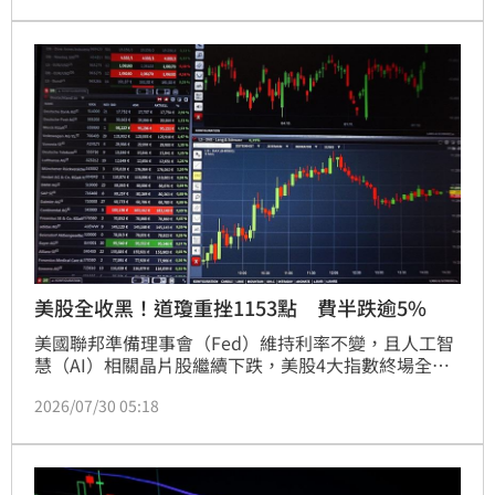
場驚險守住平盤價47.8元。根據證交所統計，外資賣超
前十大個股中，電子股與金融股均遭提款，除群創外，
旺宏、友達、聯電及寶成等個股亦面臨沉重賣壓。投資
人需密切關注外資後續動向，以免受市場波動影響。
美股全收黑！道瓊重挫1153點 費半跌逾5%
美國聯邦準備理事會（Fed）維持利率不變，且人工智
慧（AI）相關晶片股繼續下跌，美股4大指數終場全收
黑，道瓊工業指數大跌1153點，費城半導體指數下跌
2026/07/30 05:18
588點。