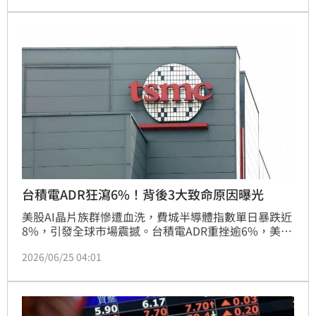
台積電ADR狂瀉6%！背後3大致命原因曝光
美股AI晶片族群慘遭血洗，費城半導體指數單日暴跌近
8%，引發全球市場震撼。台積電ADR重挫逾6%，美光
與安謀跌幅更破10%。華爾街分析師指出，這波崩盤主
2026/06/25 04:01
因於資金過度擁擠、AI資本支出觸頂疑慮及財報前的獲
利了結。儘管南韓股市一度熔斷，恐慌指數VIX飆升，
但部分專家認為這僅是AI革命初期的正常喘息。投資人
正密切關注科技巨頭業績，以判斷此波殺盤是短期震盪
還是長空起點。