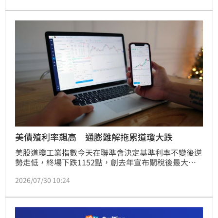
勢、外資籌碼變化，以及AI產業基本面是否仍具支撐。
美債殖利率飆高 通膨難解拖累道瓊大跌
美股道瓊工業指數今天在聯準會決定基準利率不變後逆
勢走低，終場下跌1152點，創去年宣布關稅後最大跌
點。美國通膨陰影不散，聯準會升息壓力大增，基準利
2026/07/30 10:24
率不動導致美債殖利率上揚，拖累3大指數。