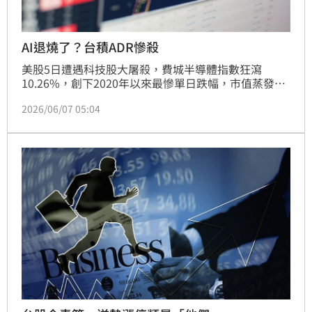
AI退燒了？台積ADR慘殺
美股5日遭遇科技股大屠殺，費城半導體指數狂瀉
10.26%，創下2020年以來最慘單日跌幅，市值蒸發1.3
兆美元。台積電ADR與輝達等晶片巨頭全線潰敗。分析
2026/06/07 05:04
師揭露五大崩盤關鍵：博通財報不如預期、就業數據引
發升息疑慮、科技巨頭擴大籌資、市場權重過度集中及
技術性超買修正。儘管短期市場波動劇烈，專家強調AI
長線趨勢不變，投資人應持續關注資金動向與企業獲利
表現以應對後市。