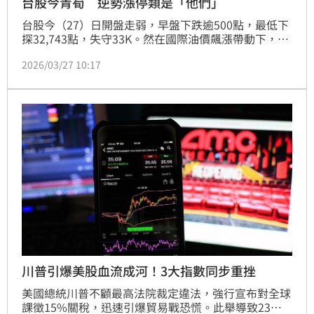
台股今青筍 逆勢漲停類是「他們」
台股今（27）日開盤走弱，早盤下跌逾500點，最低下
探32,743點，失守33K。然在國際油價飆漲帶動下，塑
化族群再掀漲勢，台達化（1309）直飆漲停，台聚
2026/03/27 10:17
（1304）、華夏（1305）、亞聚（1308）火熱。
川普引爆美股血流成河！3大指數同步重挫
美國總統川普不顧最高法院裁定違法，強行宣布對全球
課徵15%關稅，迅速引爆貿易戰恐慌。此舉導致23日