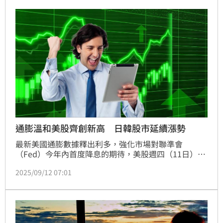
晰：與其擔心稀土被替代，不如讓任何生產稀土產品的
技術都需仰賴中國。
通膨溫和美股齊創新高 日韓股市延續漲勢
最新美國通膨數據釋出利多，強化市場對聯準會
（Fed）今年內首度降息的期待，美股週四（11日）全
面走高，道瓊工業指數大漲617點，首度突破46,000點
2025/09/12 07:01
大關，標普500與那斯達克同步收紅，改寫歷史新高。