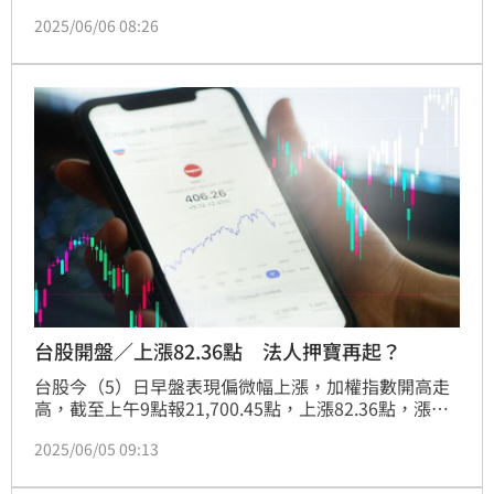
早開盤小漲，但漲幅相對溫和；韓國股市則因「顯忠
2025/06/06 08:26
日」休市一天。期貨盤方面，美股三大期指震盪整理，
投資人持續觀望美國最新非農就業數據與聯準會動向。
台股開盤／上漲82.36點 法人押寶再起？
台股今（5）日早盤表現偏微幅上漲，加權指數開高走
高，截至上午9點報21,700.45點，上漲82.36點，漲幅
0.38%；櫃買指數同步上漲0.79%，報227.03點；台指
2025/06/05 09:13
期也呈現上漲走勢，報21,573點，跌幅達0.43%。整體
盤面呈現多空交錯、類股輪動現象，市場觀望氣氛濃