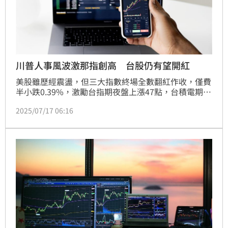
川普人事風波激那指創高 台股仍有望開紅
美股雖歷經震盪，但三大指數終場全數翻紅作收，僅費
半小跌0.39%，激勵台指期夜盤上漲47點，台積電期貨
盤後也小漲5元，台股今（17）日開盤可望延續多頭氣
2025/07/17 06:16
勢再度走高。