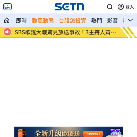
登入
即時
颱風動態
台股怎投資
熱門
影音
熱搜
人齊卡
清大校長續任秒出國選校長！高為元道歉
影片曝
了