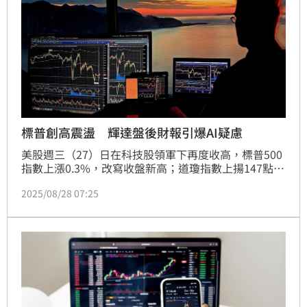
標普創高震盪 輝達盤後財報引爆AI疑慮
美股週三（27）日在科技股領軍下再度收高，標普500
指數上漲0.3%，改寫收盤新高；道瓊指數上揚147點，
距離歷史高點僅差0.2%；那斯達克指數也小漲0.2%，
2025/08/28 07:25
展現市場資金仍偏向風險資產。盤後焦點落在AI晶片龍
頭輝達（Nvidia），公司公布2025年第2季財報，雖營
收優於預期，但對下季度展望偏保守，加上宣布擴大
600億美元回購計畫，引發市場對AI支出動能放緩的疑
慮，盤後股價一度重挫逾5%。