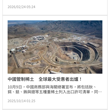
美股三大指數狂瀉，道瓊盤中一度重挫逾800點，最終
2026/02/24 05:24
收跌735點，徹底粉碎市場樂觀情緒。國際社會譁然，
歐英擔憂貿易協議生變，金融專家警告政策反覆恐迫使
企業暫緩重大投資。儘管輝達股價抗跌，台積電ADR表
現穩健，分析師仍指出，川普頻繁的政策轉彎已嚴重打
擊投資人信心，加上科技業發展變數，美股短期內恐難
擺脫高風
中國管制稀土 全球最大受惠者出爐！
10月9日，中國商務部與海關總署宣布，將包括鈥、
鉺、銩、銪與鐿等五種重稀土列入出口許可清單，同時
首次將開採、冶煉、分離、磁體製造與回收等整個產業
2025/10/14 01:25
鏈的技術與設備納入管制。這不再只是限制資源的流
動，而是封鎖「生產能力」本身。北京的戰略邏輯清