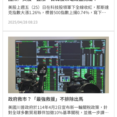
美股上週五（25）日在科技股領軍下全線收紅，那斯達
克指數大漲1.26%，標普500指數上揚0.74%，寫下自
今年以來難得的四連漲紀錄，唯道瓊指數平盤震盪，收
2025/04/28 08:23
漲0.05%。然而，今早(28)日美股期貨卻出現小幅回
檔，小那斯達克期貨跌0.38%、小S&amp;P期貨跌
0.33%、小道瓊期貨也下滑0.30%，市場情緒逐漸由樂
觀轉謹慎。
政府救市？「最強救援」不排除出馬
美國川普政府於114年4月2日宣布新一輪關稅政策，針
對全球多數貿易夥伴加徵10%基準關稅，並進一步課徵