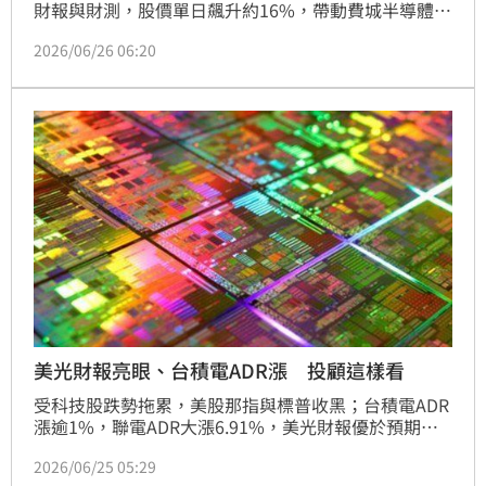
財報與財測，股價單日飆升約16%，帶動費城半導體指
數大漲3.59%，AI與記憶體相關族群同步走強。不過受
2026/06/26 06:20
到蘋果重挫逾6%、微軟下跌3.46%等大型權值股拖
累，那斯達克指數終場下跌118點、跌幅0.46%，連續
第四個交易日收黑。由於台指期夜盤重挫722點、台積
電期貨盤後下跌45元，加上融資增加35億元，市場追
價氣氛升溫但籌碼風險同步提高，台股今（26）日開盤
恐面臨壓力，不排除中斷近期反彈走勢。
美光財報亮眼、台積電ADR漲 投顧這樣看
受科技股跌勢拖累，美股那指與標普收黑；台積電ADR
漲逾1%，聯電ADR大漲6.91%，美光財報優於預期，
台指期盤後跌後回彈，終場上漲503點。投顧指出，台
2026/06/25 05:29
股受惠AI大浪潮，基本面穩固。