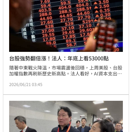
台股強勢翻倍漲！法人：年底上看53000點
隨著中東戰火降溫，市場震盪後回穩，上周美股、台股
加權指數再刷新歷史新高點。法人看好，AI資本支出上
修支撐股市走強，台股22日開盤有望繼續衝刺，年底指
2026/06/21 03:45
數上看53000點。