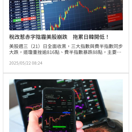
稅改惹赤字陰霾美股崩跌 拖累日韓開低！
美股週三（21）日全面收黑，三大指數與費半指數同步
大跌，道瓊重挫逾816點、費半指數暴跌88點，主要受
到川普新一輪稅改法案引發的財政赤字疑慮，以及20年
2025/05/22 08:24
期美國公債拍賣需求不振、殖利率首度突破5%的影
響，投資情緒急轉直下，市場瀰漫避險氛圍。