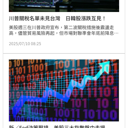
川普關稅名單未見台灣 日韓股漲跌互見！
美股週三在川普政府宣布，第二波關稅措施後震盪走
高，儘管貿易風險再起，但市場對聯準會年底前降息的
期待升溫，帶動科技股持續領軍走揚，那斯達克指數盤
2025/07/10 08:25
中市值更因輝達飆升衝破4兆美元，終場再創歷史新
高。週四（10）日早盤，亞股漲跌互見，日本日經225
指數開盤下跌逾180點，韓股則小幅開高。美股期貨則
在平盤附近震盪，反映市場情緒趨於觀望。
新／Fed決策壓境 美股三大指數盤中走揚