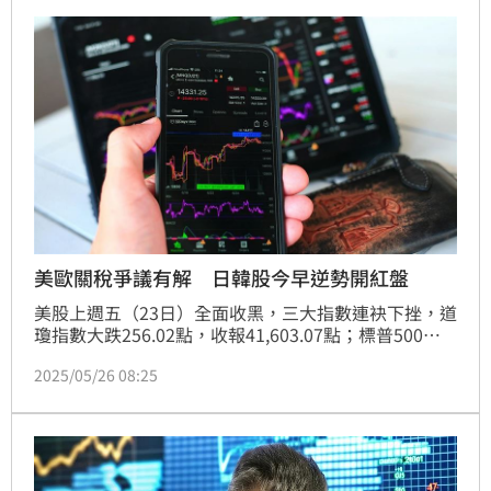
厚。
美歐關稅爭議有解 日韓股今早逆勢開紅盤
美股上週五（23日）全面收黑，三大指數連袂下挫，道
瓊指數大跌256.02點，收報41,603.07點；標普500指
數下挫39.19點，收5802.82點，跌幅達0.67%、創下3
2025/05/26 08:25
月以來最大單週跌幅；那斯達克更重挫188.53點，收在
18,737.21點，跌幅達1%。川普才一開口，歐盟沒誠意
談判關稅，他要加徵50%關稅，歐盟立刻來電，要求談
判並延後關稅。激勵美股期貨盤在週一清晨反彈走
高，。