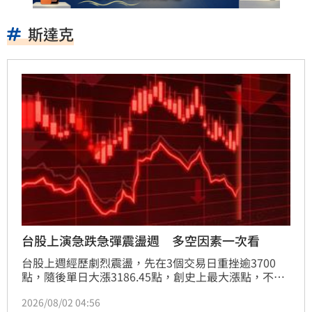
斯達克
台股上演急跌急彈震盪週 多空因素一次看
台股上週經歷劇烈震盪，先在3個交易日重挫逾3700
點，隨後單日大漲3186.45點，創史上最大漲點，不過
反彈氣勢未能延續，台指期夜盤再跌逾千點。法人指
2026/08/02 04:56
出，本週台股能否延續反彈，將觀察美股及日韓股市走