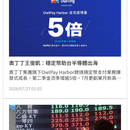
奧丁丁王俊凱：穩定幣助台半導體出海
奧丁丁集團旗下OwlPay Harbor跨境穩定幣支付業務爆
發式成長，第二季金流季增逾5倍，7月更創單月新高，
全平台累計支付總額正式突破6億美元。執行長王俊凱
2026/07/27 01:02
表示，隨著台灣加密專法推進，未來發行新台幣穩定幣
將能有效優化半導體產業的跨境支付效率，大幅降低換
匯成本。奧丁丁透過全球合規佈局，解決傳統跨境支付
耗時昂貴痛點，成功串聯中東、非洲與亞洲企業，未來
將持續擴展印度、日本等市場，協助台灣高科技產業與
國際資本市場無縫接軌，成為全球數位金融關鍵基礎建
設。