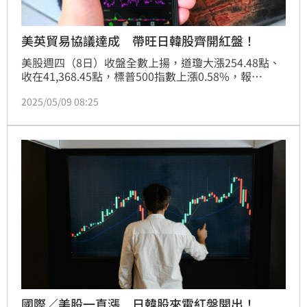
美英貿易協議達成 帶旺日韓股齊開紅盤！
美股週四（8日）收盤全數上揚，道瓊大漲254.48點、
收在41,368.45點，標普500指數上漲0.58%，報
5,663.94點，那斯達克指數強彈1.07%，收在
2025/05/09 08:25
17,928.14點，費城半導體指數也收漲1%，來到
4,430.44點。美國總統川普宣布與英國達成新貿易協議
後，更語出驚人直呼「現在最好趕快去買股票」，市場
樂觀氛圍立刻升溫，也激勵今日亞股早盤開出紅盤。
國際／美股一直漲 日韓股來電紅盤開出！