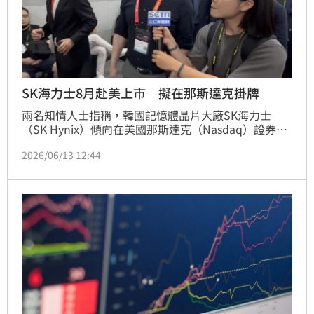
SK海力士8月赴美上市 擬在那斯達克掛牌
兩名知情人士指稱，韓國記憶體晶片大廠SK海力士
（SK Hynix）傾向在美國那斯達克（Nasdaq）證券交
易所掛牌上市，希望利用該科技股指標，吸引看好人工
2026/06/13 12:44
智慧（AI）概念股的投資人。