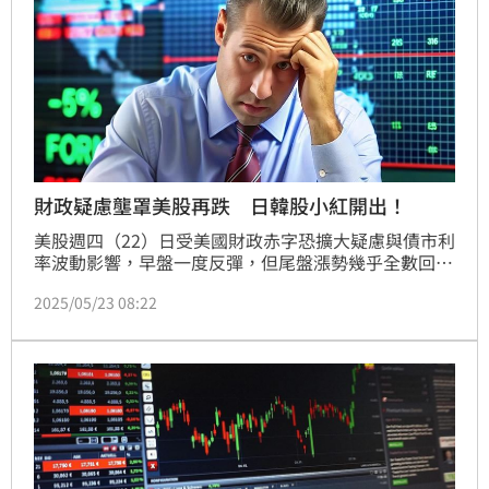
財政疑慮壟罩美股再跌 日韓股小紅開出！
美股週四（22）日受美國財政赤字恐擴大疑慮與債市利
率波動影響，早盤一度反彈，但尾盤漲勢幾乎全數回吐
三大指數收黑。市場情緒偏向觀望，資金明顯轉趨保
2025/05/23 08:22
守。標普500指數微跌2.6點、費半指數再跌27點，反
映科技與半導體股走勢仍顯疲弱。