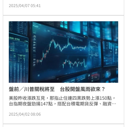
「對等關稅」，其中對臺灣課徵高達32%關稅，造成國
2025/04/07 05:41
際金融市場劇烈震盪。根據統計，4月3日至4月4日期
間，道瓊指數累計下跌9.26%，標普500指數下跌
10.53%，那斯達克指數下跌11.44%，費城半導體指數
更重挫16.74%。
盤前／川普關稅將至 台股開盤風雨欲來？
美股昨收漲跌互見，那指止住連四黑跌勢上漲150點，
台指期夜盤勁揚147點，搭配台積電期貨反彈、融資續
減，台股今(2)日早盤開高機率大增，有望持續展開反
2025/04/02 08:06
彈波段。