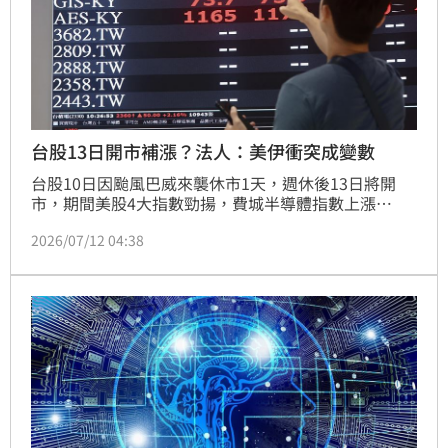
台股13日開市補漲？法人：美伊衝突成變數
台股10日因颱風巴威來襲休市1天，週休後13日將開
市，期間美股4大指數勁揚，費城半導體指數上漲
3.12%、韓國晶片大廠SK海力士（SK Hynix）掛牌首
2026/07/12 04:38
日股價大漲13%。台股13日是否延續美科技股漲勢展
開補漲，動向備受關注。