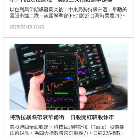
以色列與伊朗爆發衝突後，中東局勢持續升溫，牽動美
國股市連二跌。美國聯準會(FED)將於台灣時間週四(19
日)凌晨公布最新利率決策，美國股市今天（18日）早
2025/06/19 12:43
盤走揚。
特斯拉暴跌帶衰華爾街 日股開紅韓股休市
美股週四全面收黑，科技巨頭特斯拉（Tesla）股價暴
跌逾14%，為四大指數帶來沉重壓力。日經225指數今