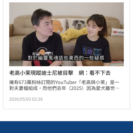
老高小茉現蹤迪士尼被目擊 網：看不下去
擁有673萬粉絲訂閱的YouTuber「老高與小茉」是一
對夫妻檔組成，而他們去年（2025）因為愛犬離世停
更三個月，不過今年回歸後卻改以不露臉進行影片內容
2026/05/03 02:26
製作，讓夫妻早已離婚、AI製片等謠言頻傳。日前有網
友發文表示曾在今年3月目擊老高夫妻出遊，試圖替他
們破除傳聞。蔡佩伶報導