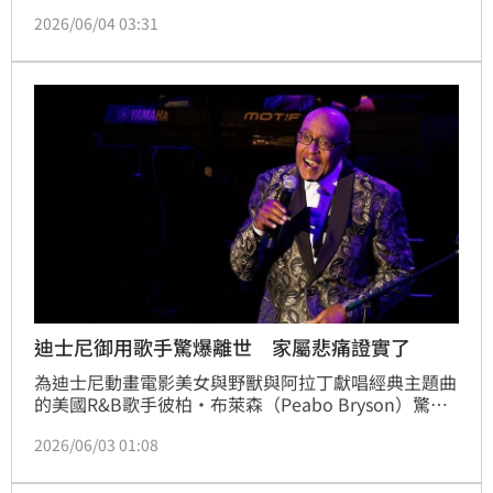
首週末全球狂吸1.18億美元票房，不僅打破影史原創恐
2026/06/04 03:31
怖片紀錄，更超越斥資巨額的《星際大戰》系列新片。
帕森斯從臥室創作者搖身一變成為影史上最年輕首映票
房冠軍導演。這部以低成本挑戰大製作的成功案例，展
現了新世代影音創作者的商業潛力，更讓傳統好萊塢片
商感到威脅，重新定義了電影產業的成功模式。
迪士尼御用歌手驚爆離世 家屬悲痛證實了
為迪士尼動畫電影美女與野獸與阿拉丁獻唱經典主題曲
的美國R&B歌手彼柏·布萊森（Peabo Bryson）驚傳
離世，享壽75歲。家屬證實，他於6月2日週二在親人
2026/06/03 01:08
陪伴下安詳過世，先前曾因中風接受治療，但未進一步
公布死因。