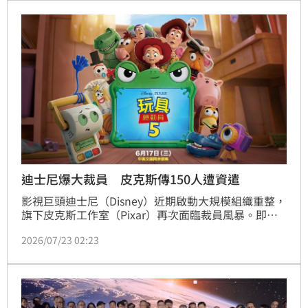
迪士尼爆大裁員 皮克斯傳150人遭資遣
影視巨頭迪士尼（Disney）近期啟動大規模組織重整，
旗下皮克斯工作室（Pixar）再次面臨裁員風暴。即便
《玩具總動員 5》在全球創下9.59億美元（約310億新
2026/07/23 02:23
台幣）的亮眼票房，仍抵擋不住串流退燒與成本控管的
現實困局。