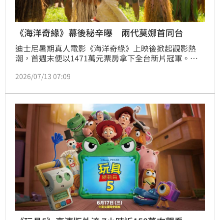
《海洋奇緣》幕後秘辛曝 兩代莫娜首同台
迪士尼暑期真人電影《海洋奇緣》上映後掀起觀影熱
潮，首週末便以1471萬元票房拿下全台新片冠軍。片
商也趁勢公開最新幕後花絮，不僅曝光全新原創歌曲，
2026/07/13 07:09
更首度讓動畫版與真人版「莫娜」夢幻同台，成為粉絲
熱議焦點。