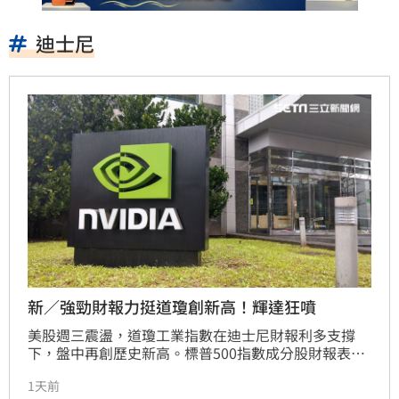
迪士尼
新／強勁財報力挺道瓊創新高！輝達狂噴
美股週三震盪，道瓊工業指數在迪士尼財報利多支撐
下，盤中再創歷史新高。標普500指數成分股財報表現
強勁，逾84%優於預期。荷莫茲海峽有望重啟令油價趨
1天前
穩。科技股表現分歧，SpaceX因資本支出暴增股價重