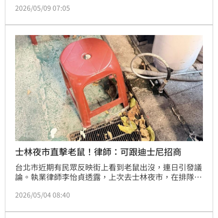
2026/05/09 07:05
堡的全新星空匯演，更找來《腦筋急轉彎》、《玩具總
動員》等超人氣好友現身。為了回饋台灣粉絲，樂園特
別祭出超殺優惠：只要加港幣 100 元（約402台幣），
就能升級「連玩兩天」門票！
士林夜市直擊老鼠！律師：可跟迪士尼招商
台北市近期有民眾反映街上看到老鼠出沒，連日引發議
論。執業律師李怡貞透露，上次去士林夜市，在排隊知
名的碳烤雞排的時候，女兒就發現米奇在旁邊了；她嘲
2026/05/04 08:40
諷，台北市政府看要不要跟迪士尼招商，畢竟米奇這麼
多，也是相當有代表性與競爭力。