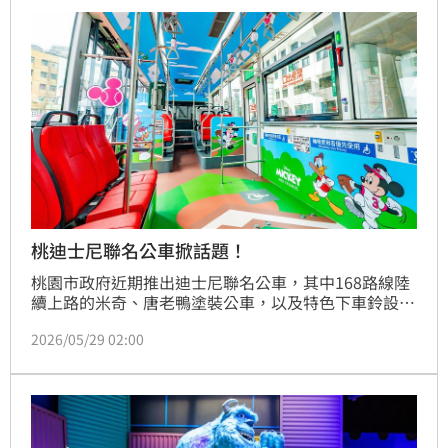
桃迪士尼聯名公車掀話題！
桃園市政府近期推出迪士尼聯名公車，其中168路線陸
續上路的米奇、唐老鴨塗裝公車，以及特色下車鈴設
計，引發網路熱烈討論。有民眾發現，下車時竟會播放
2026/05/29 02:00
米奇招牌聲音「下次見掰掰」，相關影片在社群平台 
Threads 掀起話題，不少網友直呼「太可愛了」，也讓
桃園公車成為近期街頭焦點。