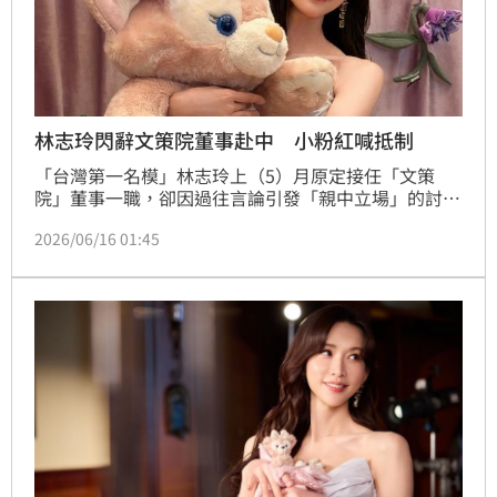
林志玲閃辭文策院董事赴中 小粉紅喊抵制
「台灣第一名模」林志玲上（5）月原定接任「文策
院」董事一職，卻因過往言論引發「親中立場」的討
論，為了平息外界的揣測與誤解，林志玲決定放棄該職
2026/06/16 01:45
務。事隔近一個月，她昨（15）日出席上海迪士尼10
週年慶典，中國網友的評價依舊兩極化。