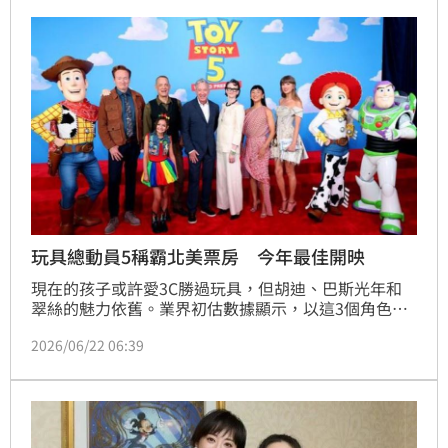
徑。
玩具總動員5稱霸北美票房 今年最佳開映
現在的孩子或許愛3C勝過玩具，但胡迪、巴斯光年和
翠絲的魅力依舊。業界初估數據顯示，以這3個角色為
主角的動畫「玩具總動員5」，週末期間海撈1億6000
2026/06/22 06:39
萬美元，寫下今年最佳開映成績，登上北美票房龍頭。