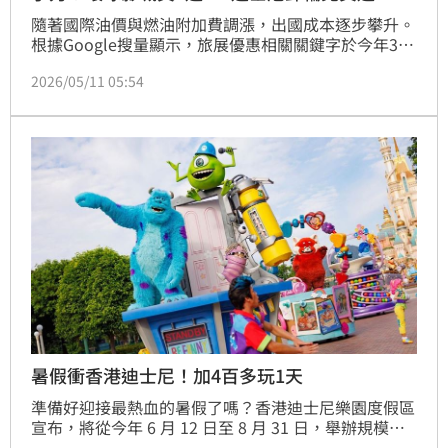
隨著國際油價與燃油附加費調漲，出國成本逐步攀升。
根據Google搜量顯示，旅展優惠相關關鍵字於今年3月
已較去年同期成長22%，顯示旅客對優惠促銷的關注度
2026/05/11 05:54
提前升溫，也更加期待旅展釋出的限時優惠。預期此波
旅展將帶動新一波買氣高峰，以日韓短程最為熱門，如
釜山、沖繩、福岡等2小時航程城市，及關注度漸長的
日本二三線城市。歐美中長程旅遊也開始回溫，規劃多
集中在下半年，且旅客更偏好可退改商品或附中文導遊
的一日遊
暑假衝香港迪士尼！加4百多玩1天
準備好迎接最熱血的暑假了嗎？香港迪士尼樂園度假區
宣布，將從今年 6 月 12 日至 8 月 31 日，舉辦規模空
前的「Pixar 夏日狂歡趴」。這次不僅有無人機結合城