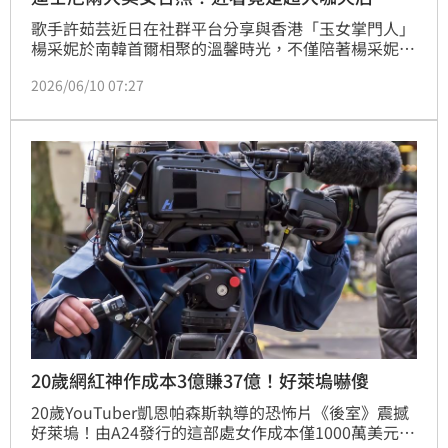
歌手許茹芸近日在社群平台分享與香港「玉女掌門人」
楊采妮於南韓首爾相聚的溫馨時光，不僅陪著楊采妮一
家人重返充滿回憶的迪士尼樂園，更偷偷準備生日蛋糕
2026/06/10 07:27
為好友補過生日。兩人相識超過26年，從青春歲月一路
陪伴至今，難得同框曬出今昔對比照後，也讓大批網友
直呼羨慕這段歷久彌新的神仙友情。
20歲網紅神作成本3億賺37億！好萊塢嚇傻
20歲YouTuber凱恩帕森斯執導的恐怖片《後室》震撼
好萊塢！由A24發行的這部處女作成本僅1000萬美元，