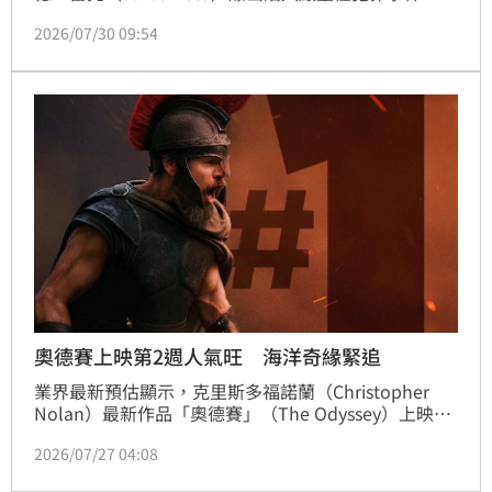
BBC紀錄片《Jared Leto: Hollywood’s Dark 
2026/07/30 09:54
Secret》訪問10名女性，其中4人指控，自己在未成年
或青少年時期曾遭雷托性侵、誘導或不當言語對待，相
關事件被指發生於2002年至2016年間。雷托全面否
認，強調自己從未性侵任何人。
奧德賽上映第2週人氣旺 海洋奇緣緊追
業界最新預估顯示，克里斯多福諾蘭（Christopher 
Nolan）最新作品「奧德賽」（The Odyssey）上映第
2個週末票房8700萬美元，較開映週末僅下滑約3成，
2026/07/27 04:08
蟬聯北美票房冠軍。