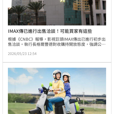
IMAX傳已進行出售洽談！可能買家有這些
根據《CNBC》報導，影視巨頭IMAX傳出已進行初步出
售洽談。執行長格爾豐德對收購持開放態度，強調公司
無論何種經營形式都具備極高價值。分析師則指出，
2026/05/23 12:54
IMAX擁有頂級品牌與輕資產授權模式，目前約21億美
元的市值被嚴重低估，同時表示，目前潛在買家名單眾
多，包含蘋果、Netflix、索尼及迪士尼等科技與影視巨
頭。