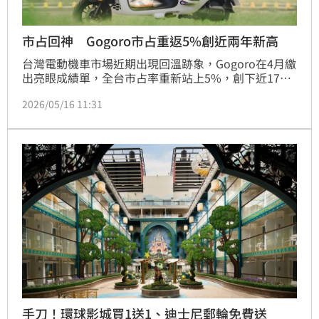
市占回神 Gogoro市占重返5%創近兩年新高
台灣電動機車市場近期出現回溫跡象，Gogoro在4月繳
出亮眼成績單，全台市占率重新站上5%，創下近17個
月新高，也刷新品牌近兩年最佳表現，顯示電動機車市
2026/05/16 11:31
場再度注入成長動能。
手刀！環球影城買1送1、迪士尼郵輪免費送