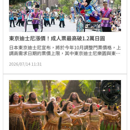
東京迪士尼漲價！成人票最高破1.2萬日圓
日本東京迪士尼宣布，將於今年10月調整門票價格，上
調高需求日期的票價上限，其中東京迪士尼樂園與東京
迪士尼海洋的成人「1日護照」最高價格將升至1萬
2026/07/14 11:31
2400日圓，這也是迪士尼睽違3年調整票價。業者表
示，因應園區體驗升級、人力成本與營運支出增加，將
重新檢視票價制度。