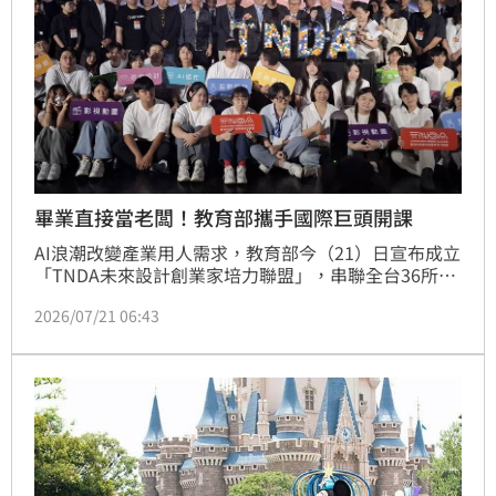
畢業直接當老闆！教育部攜手國際巨頭開課
AI浪潮改變產業用人需求，教育部今（21）日宣布成立
「TNDA未來設計創業家培力聯盟」，串聯全台36所大
學，最快114學年度第2學期試辦、115學年度正式推動
2026/07/21 06:43
跨校學分學程，聚焦影視動畫、遊戲設計及互動設計3
大領域，並找來迪士尼（Disney）、皮克斯
（Pixar）、任天堂（Nintendo）等國際企業業師共同
授課，盼培養兼具設計、美學、科技與商業思維的跨域
人才。