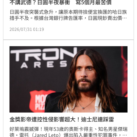
不講武德？日圓半夜暴衝 寫5個月最苦價
日圓半夜突襲式急升，讓原本期待撿便宜換匯的哈日族
措手不及。根據台灣銀行牌告匯率，日圓現鈔賣出價今
（31）日上午9時26分升至「0.2060」，寫下今年2月
2026/07/31 01:19
23日以來的「最苦價」。
金獎影帝遭控性侵影響超大！迪士尼連踩雷
好萊塢震撼彈！現年53歲的奧斯卡得主、知名男星傑瑞
德·雷托（Jared Leto）爆出陷入嚴重性犯罪事件，