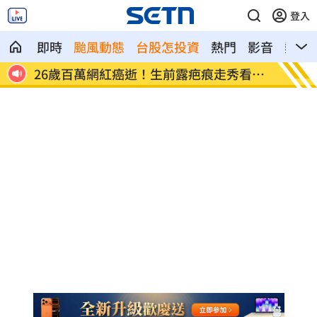
登入
即時
颱風動態
台股怎投資
熱門
影音
熱搜
看哭
店家忘用紙碗裝餐點！他發文討拍反被打
新／土
臉
中