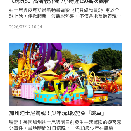
《玩具5》高清版外流 7小時近150萬次觀看
迪士尼與皮克斯最新動畫電影《玩具總動員5》甫於全
球上映，便掀起新一波觀影熱潮，不僅各地票房表現亮
眼，也刷新多項票房紀錄。但近來卻爆出，有心人士將
2026/07/12 10:34
「完整版影片」外流到X平台（前Twitter）供網友免費
下載、觀看，短短7.5小時已累積約150萬的觀看次數。
加州迪士尼驚魂！少年玩1設施突「跳車」
嚇翻！美國加州迪士尼樂園日前發生一起驚險的遊客意
外事件。當地時間21日傍晚，一名13歲少年在體驗園