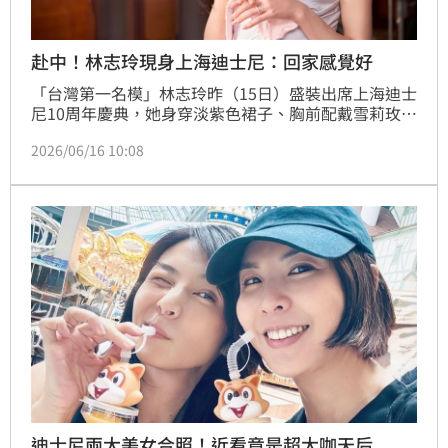
赴中！林志玲現身上海迪士尼：回家感覺好
「台灣第一名模」林志玲昨（15日）盛裝出席上海迪士
尼10周年慶典，她身穿淡紫色裙子、胸前配戴雪莉玫熊
大蝴蝶結，宛如童話公主。林志玲日前請辭台灣文策院
2026/06/16 10:08
董事風波後，首度在中國亮相，面對飯店員工熱情迎
接，她竟感動直呼「這種回到家的感覺真的是太好
了」。
迪士尼兩大美女合照！近看竟是超大咖天后