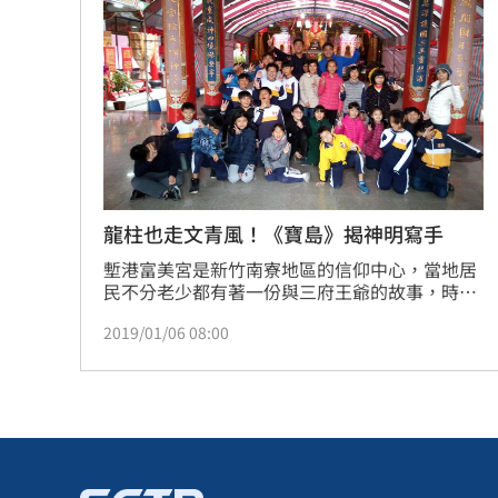
究竟是規避審查或虛假申請，相關機關正在積極
瑪丹娜背後推手 69歲大咖製作人家中
查處。
不滿被碎念 尪抓狂揮金屬拐杖殺妻遭
掐頸列車長互毆！75歲翁頭破血流怒告
籃球賽幽靈隊伍灌水 廠商認了：是AI
台灣彩券開獎直播中
20:31
龍柱也走文青風！《寶島》揭神明寫手
塹港富美宮是新竹南寮地區的信仰中心，當地居
LIVE三立+24小時直播
15:27
民不分老少都有著一份與三府王爺的故事，時逢
富美宮百年的醮典科儀，當地南寮國小的學生們
三立iNEWS新聞台線上直播
18:00
2019/01/06 08:00
也不缺席，透過孩子們最熟悉的方式，繼續寫下
三府王爺的故事。
AI時代！威力馬導入智慧營運系統提升
商場戰國來臨 台中「頂奢大道」逐漸
台彩父親節推新刮刮樂千萬頭獎超「爸