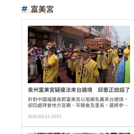
白海豚逼近越晚越有感！估雨彈從北轟
富美宮
玩很大爆衝突 張立東怒飆女星：把我
別被休旅外型騙了！Audi新Q3根本是鋼
健檢「癌指數正常」罹乳癌！醫：致命
張清芳父親節曬亡父遺照！神似五官引
全聯廣告遭轟AI味太重！導演親上火線
白海豚雨彈炸台中！東海大學周邊成漂
泉州富美宮疑違法來台遶境 邱垂正說話了
針對中國福建泉郡富美宮以祖廟名義來台遶境，
前進深藍鐵票區！沈伯洋掃街遇女子叫
卻四處拜會地方宮廟、宗親會及里長，還將參加
白涉屯媽祖相關活動，今（12）日將參加白沙屯
孫安佐轉發舊片喊中二病 遭前經紀人
2025/05/12 10:01
媽祖遊庄活動，是否將台灣當作遶境範圍？對
此，陸委會主委邱垂正受訪強調，政府正式紀錄
《東!帶我走》卡司曝光！大咖台東接力
中，並沒有富美宮來台申請宗教交流的申請案，