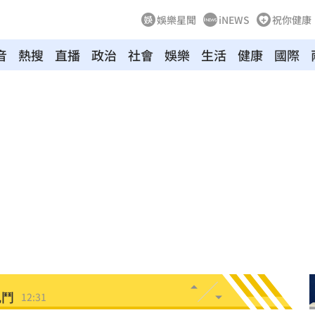
娛樂星聞
iNEWS
祝你健康
音
熱搜
直播
政治
社會
娛樂
生活
健康
國際
連敗
12:47
車內
12:46
怨
12:40
合體
12:35
喊卡
12:32
亂鬥
12:31