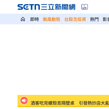
即時
颱風動態
台股怎投資
熱門
影
道奇守護神挨再見2分砲 遭逆轉苦吞7
BMW小跑車自撞翻覆！氣囊爆22歲男困
朴寶劍替爸扛8億債 昔宣布破產仍不埋
青春回來了！「阿妹妹」睽違27年驚喜
星宇航空往返沖繩「全取消」加班機也
酒客吃完螺殼丟隔壁桌 引發熱炒店大