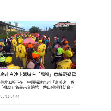
國廟赴白沙屯媽遊庄「賜福」惹統戰疑雲
滲透無所不在！中國福建泉州「富美宮」近
「祖廟」名義來台遶境，傳出頻頻拜訪台灣
宮廟、蕭氏宗親會及地方里長，由於中國廟
/05/11 04:44
計12日參加白沙屯媽祖遊庄「賜福」，引起
人士側目，有「借宗教之名行統戰之實」的
，相關單位已介入調查。