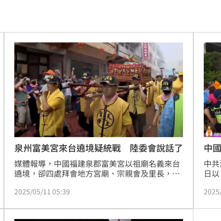
到南
12:31
當狗
12:30
砲
12:30
盲點
12:28
熱議
12:26
回應
12:24
漂河
12:21
泉州富美宮來台遶境疑統戰 陸委會說話了
中
媒體報導，中國福建泉郡富美宮以祖廟名義來台
中共
囂
12:20
遶境，卻四處拜會地方宮廟、宗親會及里長，還
日以
將參加白沙屯媽祖相關活動，明日將參加白沙屯
各地
怒嗆
12:20
2025/05/11 05:39
2025
媽祖遊庄活動，引發地方人士側目。對此，陸委
方預
會今（11）日證實，已接獲檢舉並派員全程稽
地方
唱
12:17
查。陸委會強調，從未收到富美宮來台遶境之交
疑慮