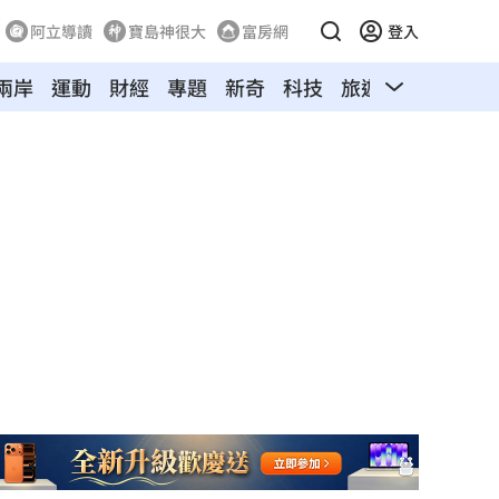
阿立導讀
寶島神很大
富房網
登入
兩岸
運動
財經
專題
新奇
科技
旅遊
汽車
寵物