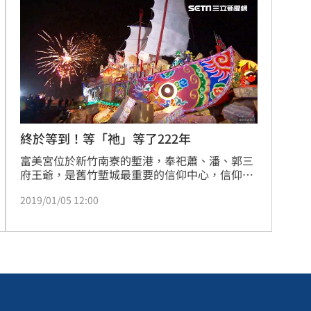
流申請案，至於是否涉及虛偽申請等情況，已由
離世
主管機關蒐證中，後續將依法嚴格查處。
12:10
收押
12:07
傷害
12:03
生成
12:03
終於等到！等「祂」等了222年
富美宮位於新竹南寮的塹港，奉祀蕭、潘、郭三
府王爺，是舊竹塹城最重要的信仰中心，信仰圈
範圍遍佈五十三庄，戊戌年時逢塹港富美宮舉
2019/01/05 12:00
辦，酬恩圓醮、百年王船首醮，是富美宮26年來
再次的醮科，更是建廟至今222年來首次的王船
醮典。
效率
12:00
成形
12:00
」氣
12:00