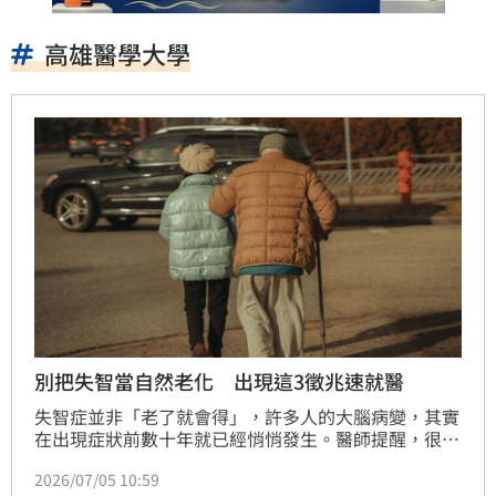
高雄醫學大學
別把失智當自然老化 出現這3徵兆速就醫
失智症並非「老了就會得」，許多人的大腦病變，其實
在出現症狀前數十年就已經悄悄發生。醫師提醒，很多
家屬常誤將長輩的失智前兆當作自然老化，因而錯失了
2026/07/05 10:59
關鍵的黃金治療期。