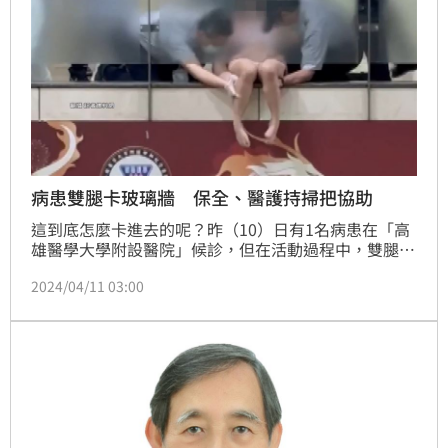
病患雙腿卡玻璃牆 保全、醫護持掃把協助
這到底怎麼卡進去的呢？昨（10）日有1名病患在「高
雄醫學大學附設醫院」候診，但在活動過程中，雙腿卻
不小心滑進玻璃牆底下的縫，2隻腳當場被卡住。由於
2024/04/11 03:00
實在卡得很緊，大批的醫護和保全緊急加入幫忙，還有
醫護人員拿著掃把幫病患支撐小腿，最後費了九牛二虎
之力，才終於幫助病患脫困！院方表示，會再加強安全
防護。