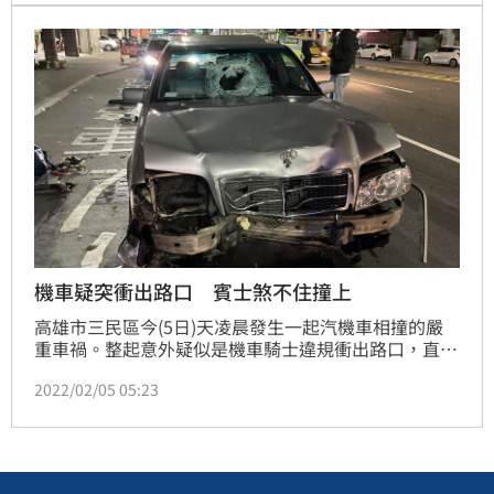
機車疑突衝出路口 賓士煞不住撞上
高雄市三民區今(5日)天凌晨發生一起汽機車相撞的嚴
重車禍。整起意外疑似是機車騎士違規衝出路口，直行
的賓士車因反應不及迎頭撞上，導致騎士被當場撞飛後
2022/02/05 05:23
倒地吐血，機車則在地上滑行20公尺，碎片零件散落一
地，可見撞擊力量之大。