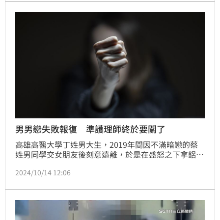
經濟負擔。高醫調查認定性騷成立，將蕭拔官，但女學
生不滿被蕭說成又笨又窮，準備提告。
男男戀失敗報復 準護理師終於要關了
高雄高醫大學丁姓男大生，2019年間因不滿暗戀的蔡
姓男同學交女朋友後刻意遠離，於是在盛怒之下拿鋁棒
將蔡男毆打重傷，案經一、二審均依重傷害未遂罪判處
2024/10/14 12:06
4年10個月，但丁男不滿上訴到最高法院後撤銷發回更
審，高雄高分院更審時考量他已賠償50萬和解，改判3
年10個月，但丁男仍舊不滿判太重，最後遭到最高法院
駁回定讞，檢方將通知他入監執行。