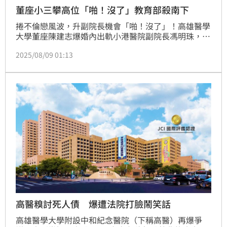
董座小三攀高位「啪！沒了」教育部殺南下
捲不倫戀風波，升副院長機會「啪！沒了」！高雄醫學
大學董座陳建志爆婚內出軌小港醫院副院長馮明珠，兩
人甚至共築愛巢，出席公開活動「牽牢牢」長達20年成
2025/08/09 01:13
了公開的秘密；時機點巧合，傳出馮明珠預計8月在陳
建志護航下榮升高醫大副院長卻因為不倫戀被踢爆落
空；教育部昨（7）日派6名專員南下調查，內容還驚見
馮明珠疑似挪用計畫經費7500萬元買名牌包、化妝
品。黑料連環爆，疑似為了避風頭，馮明珠臉書緊急上
鎖。
高醫糗討死人債 爆遭法院打臉鬧笑話
高雄醫學大學附設中和紀念醫院（下稱高醫）再爆爭