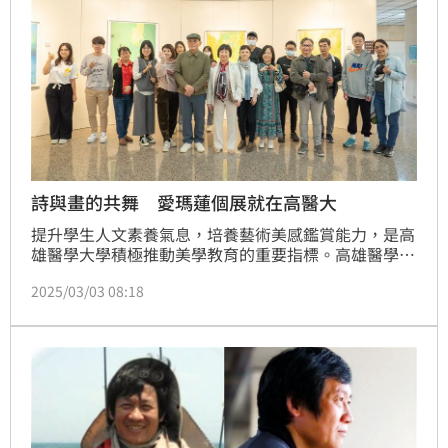
詩與畫的共舞 愛瑪蓮個展就在高醫大
提升學生人文素養氣息，培養藝術美感鑑賞能力，是高
雄醫學大學積極推動美學教育的重要指標。高雄醫學大
學通識教育中心本學期邀請到歐洲歸國的詩人藝術家的
2025/03/03 08:18
湯智秀老師，展出「雲野笙歌 II -愛瑪蓮 Emma Lien」
30幅藝術創作品，即日起至3月21日止，在高雄醫學大
學 A館藝廊開展，歡迎喜愛藝術的民眾蒞臨參觀。