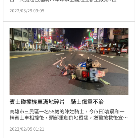
年超過5千人因大腸癌離世，且大腸腺瘤瘜肉切除後再
2022/03/29 09:05
生機率高，癌症復發率也居高不下。
賓士碰撞機車滿地碎片 騎士傷重不治
高雄市三民區一名58歲的陳姓騎士，今(5日)凌晨和一
輛賓士車相撞後，頭部重創倒地昏迷，送醫搶救後宣告
不治。警方初步判斷，懷疑是陳男未依規定左轉，至於
2022/02/05 01:21
詳細的原因仍待釐清。