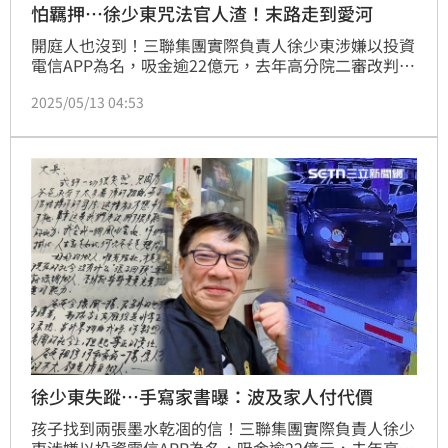
怕羈押…徐少東咒法官人渣！末路走到愛河
開庭人也沒到！三聯集團實際負責人徐少東涉嫌以投資
電信APP為名，吸金逾22億元，去年高分院二審改判12
年，另涉中資介選散佈假民調以50萬元交保，兩案皆在
2025/05/13 04:53
審理中，法院訂於今（13）日下午14時50分開庭，豈
料，警方11日接獲家屬通報徐少東失聯至今未尋獲，最
後身影走向了愛河。徐少東委任律師何星磊表示，7日
無預警收到法院開庭通知，太過突然可能讓徐少東不
安，以為會被羈押。
徐少東失蹤…手寫家書曝：波及家人付代價
孩子找到兩張墨水乾凅的信！三聯集團實際負責人徐少