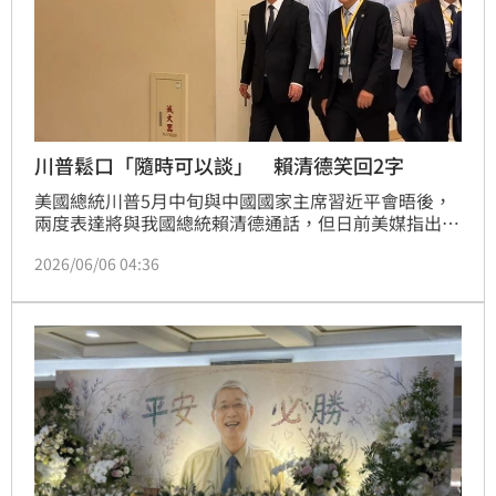
川普鬆口「隨時可以談」 賴清德笑回2字
美國總統川普5月中旬與中國國家主席習近平會晤後，
兩度表達將與我國總統賴清德通話，但日前美媒指出，
由於華府正積極推動中國國家主席習近平今年秋季訪美
2026/06/06 04:36
行程，川普已暫時擱置與賴清德通話的計畫。不過，川
普今（6）日受訪時被問及此事，再度表達「我隨時都
可以跟他談」，總統賴清德今日下午出席活動前被問到
「川賴通話」相關議題，僅微笑回應「謝謝」。