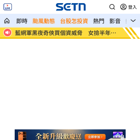
登入
即時
颱風動態
台股怎投資
熱門
影音
熱搜
年逮
傳社宅「只會新增3萬戶」 劉世芳說話了
白海豚
災