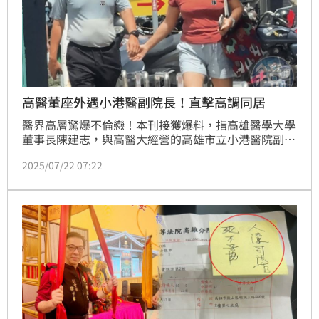
高醫董座外遇小港醫副院長！直擊高調同居
醫界高層驚爆不倫戀！本刊接獲爆料，指高雄醫學大學
董事長陳建志，與高醫大經營的高雄市立小港醫院副院
長馮明珠外遇多年，不僅同居，還連袂高調出席公開活
2025/07/22 07:22
動、到健身房運動、購物，就像老夫老妻，更扯的是，
連陳妻都知道馮的存在。爆料人指出，馮因為有陳罩，
不但將院長的公務車納為己用，並主導醫院人事，甚至
帶陳到小港醫院私下進行醫美手術，卻未依規定申報，
明顯違法，行徑囂張跋扈，形同地下院長！