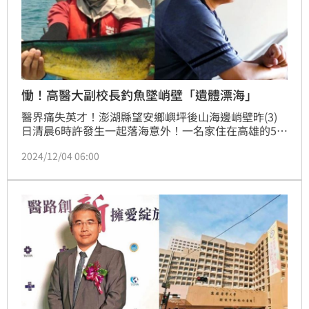
慟！高醫大副校長釣魚墜峭壁「遺體漂海」
醫界痛失英才！澎湖縣望安鄉嶼坪後山海邊峭壁昨(3)
日清晨6時許發生一起落海意外！一名家住在高雄的57
歲鄭姓男釣客，因不明原因從峭壁上墜海，漁船發現遺
2024/12/04 06:00
體飄海上趕緊報警，送醫後仍不治。而死者身份也曝
光，竟是高雄醫學大學副校長鄭添祿，校方證實死訊：
深感痛心與不捨，將協助家屬辦理後續事宜。