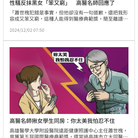
性騷反抹黑女「笨又窮」 高醫名師回應了
「蕭世槐犯錯是事實，但他卻沒有一句道歉，還把我形
容成又笨又窮，這種人能得到醫療典範獎，簡至離譜至
極！」L小姐氣憤地說，蕭接受調查時否認性騷，聲稱
2024/12/02 07:50
印象中不曾和L小姐聊到十八禁話題，還辯稱傳訊揪住
同房，是因為L小姐自稱是單親媽媽，有經濟壓力，才
會想以同住的方式分攤房費，藉此減輕L小姐的負擔。
高醫名師揪女學生同房：你太美我怕忍不住
高雄醫學大學附設醫院遠距健康照護中心主任蕭世槐，
曾獲第五屆國際醫療典範獎，還當過高雄市立大同醫院