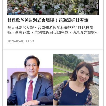
林逸欣爸爸告別式會場曝！花海淚送林春銘
藝人林逸欣父親、台南知名醫師林春銘於4月18日病
逝，享壽73歲，告別式近日低調完成，消息曝光震撼醫
界與演藝圈。和平診所院長顏純左醫師發文悼念學長，
2026/05/01 11:53
並公開當天告別式現場畫面。