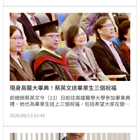
現身高醫大畢典！蔡英文送畢業生三個祝福
前總統蔡英文今（13）日前往高雄醫學大學參加畢業典
禮，她也為畢業生送上三個祝福，包括希望大家在變動
中，保有學習和調整的能力，她也希望大家不要太早被
2026/06/13 02:49
標籤定義，也不要太快讓一時的成敗，決定自己是什麼
樣的人。蔡英文也期盼畢業生們能照顧好自己，也不要
低估自己改變社會的能力。