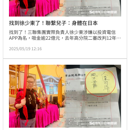
找到徐少東了！聯繫兒子：身體在日本
找到了！三聯集團實際負責人徐少東涉嫌以投資電信
APP為名，吸金逾22億元，去年高分院二審改判12年，
另涉中資介選散佈假民調以50萬元交保，兩案皆在審理
2025/05/19 12:16
中，法院訂於13日下午14時50分開庭，豈料，警方11
日接獲家屬通報徐少東失聯至今未尋獲，最後身影走向
了愛河，爾後逃亡傳言四起。如今警方證實，徐少東主
動聯繫兒子表明自己人在日本，要求撤銷緊急協尋。