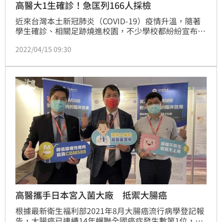
高醫大1生確診！急匡列166人採檢
近來台灣本土新冠肺炎（COVID-19）疫情升溫，隨著
學生確診、相關足跡燒進校園，不少學校都紛紛宣布停
課或改為線上教學，校園防疫工作備受挑戰。高雄醫學
2022/04/15 09:30
大學13日傳出校內有一名學生確診，該生已依防疫規定
進行隔離，校方立即啟動緊急應變措施，連絡相關接觸
者166人採檢，目前報告全數陰性。
高醫攜手日本宮入菌大廠 抵禦大腸癌
根據最新衛生福利部2021年8月大腸癌流行病學登記報
告，大腸癌已連續14年蟬聯全國癌症發生數第1位，每