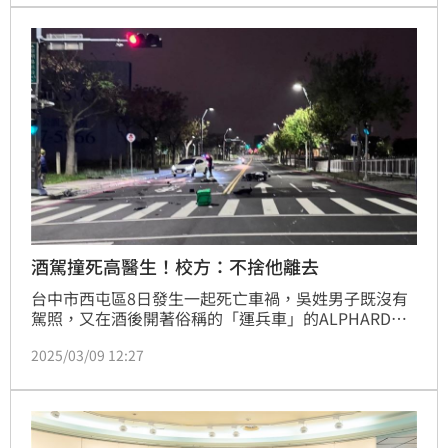
發3篇文道歉，也拍影片鞠躬，卻被眼尖網友抓包影片
默默下架，並移除IG大頭照、「一鍵典藏」照片、影
片，只剩一篇黑色道歉貼文，連YouTube頻道也火速關
閉留言，挨批：看不出來是一個想認真懺悔的人耶。
酒駕撞死高醫生！校方：不捨他離去
台中市西屯區8日發生一起死亡車禍，吳姓男子既沒有
駕照，又在酒後開著俗稱的「運兵車」的ALPHARD橫
行街頭，當場撞上一死一名外送員還逃逸，而該名外送
2025/03/09 12:27
員今年22歲，為高雄醫學大學職能治療系學生，對此校
方感到遺憾與不捨，將全力協助家屬處理後事。