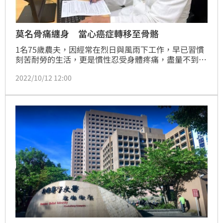
莫名骨痛纏身 當心癌症轉移至骨骼
1名75歲農夫，因經常在烈日與風雨下工作，早已習慣
刻苦耐勞的生活，更是慣性忍受身體疼痛，盡量不到醫
院治療。其日前發現骨痛症狀，本以為多休息就會好，
2022/10/12 12:00
豈疼痛感不斷加劇，甚至導致老翁吃不下、睡不著，最
後行動能力驟減、臥床時間大增。直至聽從家人的勸說
就醫檢查，才意外確診晚期攝護腺癌且已發生骨轉移。
所幸，在攝護腺癌與骨轉移的雙重治療下，不僅攝護腺
癌病程獲得控制，骨骼疼痛的症狀也透過癌症骨轉移治
療藥物大大緩解