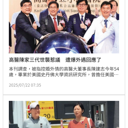
高醫陳家三代世襲惹議 遭爆外遇回應了
本刊調查，被指控婚外情的高醫大董事長陳建志今年54
歲，畢業於美國史丹佛大學資訊研究所，曾擔任美國甲
骨文公司資深工程師、專案組長、彰化銀行董事、小港
2025/07/22 07:35
醫院資訊室主任、副院長、高雄醫學大學資訊處研發組
長等職務。身為前高雄市長陳啟川家族第三代的他，
2013年在高醫大前董事長、父親陳田植的提攜之下，
進入高醫大董事會，但也引發「三代世襲」的爭議。