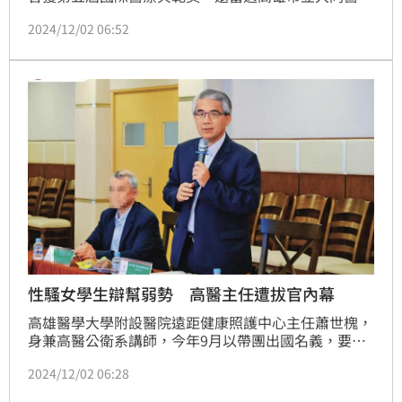
副院長、衛福部醫院評鑑委員等要職，目前是高醫公共
2024/12/02 06:52
衛生系講師，在高雄醫界頗有影響力，但最近他遭女研
究生指控性騷，更離譜的是，蕭為脫罪，在接受性平會
調查時亂扯一通，造成對方2次傷害。
性騷女學生辯幫弱勢 高醫主任遭拔官內幕
高雄醫學大學附設醫院遠距健康照護中心主任蕭世槐，
身兼高醫公衛系講師，今年9月以帶團出國名義，要一
名女研究生訂房，並傳訊表示歡迎同房，甚至說：「妳
2024/12/02 06:28
太美，我怕我忍不住！」女學生向校方申訴，沒想到蕭
接受調查時堅不認錯，辯稱揪同房是為了減輕女學生的