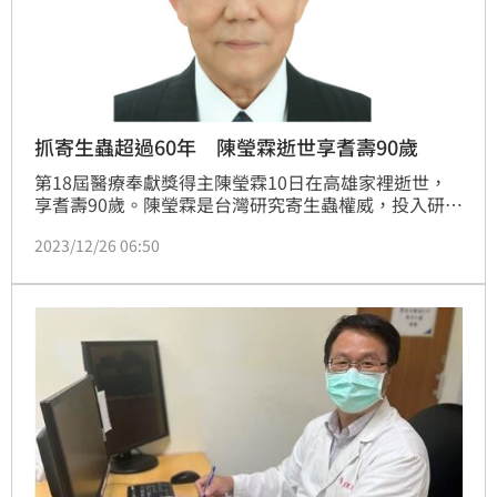
抓寄生蟲超過60年 陳瑩霖逝世享耆壽90歲
第18屆醫療奉獻獎得主陳瑩霖10日在高雄家裡逝世，
享耆壽90歲。陳瑩霖是台灣研究寄生蟲權威，投入研究
超過一甲子，曾任衛生署副署長。醫界緬懷，他雖無從
2023/12/26 06:50
醫，但對台灣醫學貢獻良多。