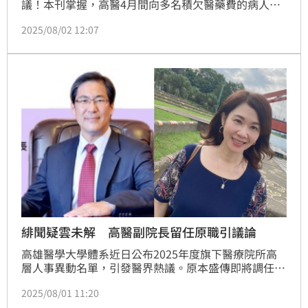
議！本刊掌握，高醫4月間向多名積欠醫藥費的病人發
支付命令「討債」，未料卻遭高雄地方法院駁回打臉，
2025/08/02 12:07
雄院發現，這些高醫聲請支付命令的對象，竟都已往生
許久，高醫身為債權人卻便宜行事，未查明欠錢債務人
的住居所，就對死人發支付命令討債，此事不僅在高醫
內部議論，更在南部醫界傳開，鬧出大笑話。
緋聞疑雲未解 高醫副院長留任原職引議論
高雄醫學大學體系近日公布2025年度旗下醫療院所高
層人事異動名單，引發醫界熱議。原本盛傳即將調任中
和紀念醫院副院長的小港醫院副院長馮明珠，最終並未
2025/08/01 11:20
異動，續任原職至2027年7月31日。由於馮與高醫董事