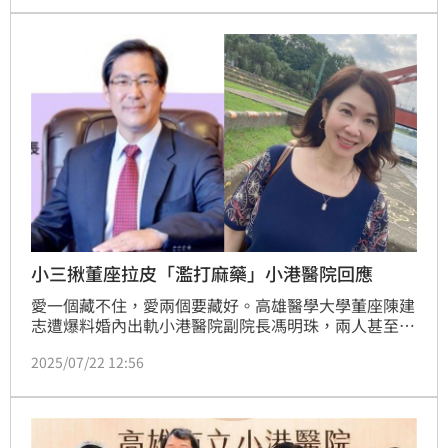
長陳建志的婚外情傳聞持續延燒，這份人事案公布時機
敏感，掀起更大關注。
小三揪董座拉皮「濫打麻藥」小港醫院回應
愛一個藏不住，愛兩個要藏好。高雄醫學大學董座陳建
志遭爆料婚內出軌小港醫院副院長馮明珠，兩人甚至共
築愛巢，出席公開活動也是「牽牢牢」，不倫戀成了公
2025/07/22 12:56
開的秘密。此外，馮5月私下帶陳到小港醫院拉皮醫
美，未依規定申報，麻醉藥無法核銷，要求醫師手寫也
就是偽造病例，引發爭議。對此，衛生局說接獲陳情已
派員稽查，查獲違反管制藥品管理條例裁處在案。小港
醫院則回應，虛心接受主管機關的查核與各界的指教。