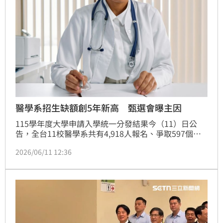
醫學系招生缺額創5年新高 甄選會曝主因
115學年度大學申請入學統一分發結果今（11）日公
告，全台11校醫學系共有4,918人報名、爭取597個招
生名額，平均約8人搶1個名額，但最終僅460人獲分
2026/06/11 12:36
發，留下137個缺額，創近5年新高。大學甄選入學委
員會表示，其實醫學系報名人數較去年增加，推估缺額
原因應與往年雷同，但也不排除受資通訊產業蓬勃發展
影響。