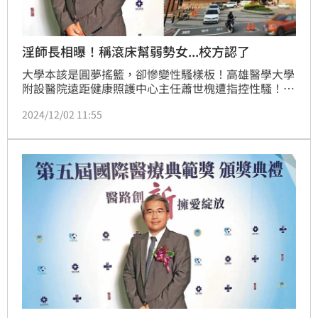
淫師長相曝！稱滾床幫弱勢女...校方認了
大學本該是圓夢搖籃，卻慘變性騷樣板！高雄醫學大學
附設醫院遠距健康照護中心主任蕭世槐遭指控性騷！今
年9月出國時，他要女研究生訂房，並傳訊息性暗示同
2024/12/02 11:55
房「你太美，我怕我忍不住！」女學生受不了申訴，蕭
世槐卻不認爲有錯，說同房是為了減輕女學生經濟負
擔，畢竟是位單親媽媽「很弱勢」。對此，校方今(2)
日回應，調查後認定性騷擾成立，已停聘當事人。