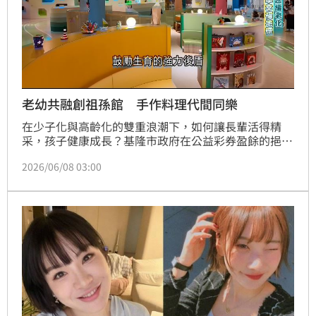
老幼共融創祖孫館 手作料理代間同樂
在少子化與高齡化的雙重浪潮下，如何讓長輩活得精
采，孩子健康成長？基隆市政府在公益彩券盈餘的挹注
下，活化五百坪的公有空間，打造全臺第一間「老幼共
2026/06/08 03:00
融」的祖孫館！透過專業的課程設計，讓幼兒的活力成
為延緩長者老化的良藥，同時也成為家長最強大的育兒
後盾，光是一年就吸引超過兩萬人造訪。