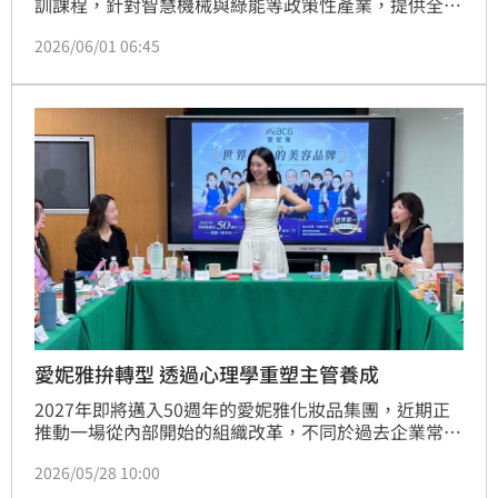
訓課程，針對智慧機械與綠能等政策性產業，提供全額
補助及每月8,000元學習獎勵金，最長可領一年。以23
2026/06/01 06:45
歲小威為例，參加銲接培訓後成功考取三張證照，回任
後薪資大幅提升一成。此計畫有效減輕青年參訓時的經
濟負擔，鼓勵其透過專業技能與證照強化職場競爭力，
讓待業或轉職期成為加薪跳板，為未來職涯發展奠定紮
實基礎，實現專業與夢想。
愛妮雅拚轉型 透過心理學重塑主管養成
2027年即將邁入50週年的愛妮雅化妝品集團，近期正
推動一場從內部開始的組織改革，不同於過去企業常見
的制度管理或業績導向，這一次，改革主軸鎖定在
2026/05/28 10:00
「人」。愛妮雅化妝品集團總裁特助陳子瑜（Stella）
坦言，過去公司在快速擴張過程中，曾面臨某些主管管