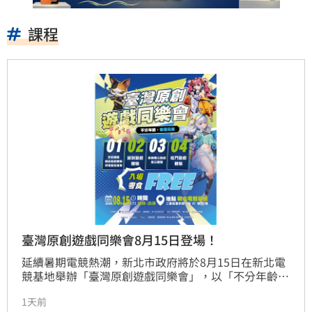
課程
臺灣原創遊戲同樂會8月15日登場！
延續暑期電競熱潮，新北市政府將於8月15日在新北電
競基地舉辦「臺灣原創遊戲同樂會」，以「不分年齡，
都是玩家」為主題，集結臺灣原創遊戲展示、跨世代電
1天前
競交流及多元互動體驗，邀請親子、青年及樂齡族群一