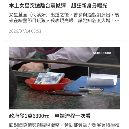
本土女星突拋離台震撼彈 超狂新身分曝光
女星荳荳（何紫妍）出道之後，曾參與過戲劇演出，後
來在綜藝節目玩狼人殺表現亮眼，讓她知名度大增，近
日，荳荳證實即將離開台灣一段時間，引發外界討論。
2026/07/14 03:51
蔡佩伶報導
政府發1萬6300元 申請流程一次看
面對國際情勢與關稅衝擊，勞動部勞動力發展署積極推