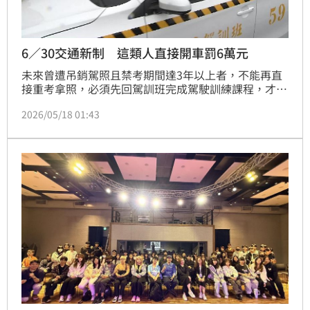
6／30交通新制 這類人直接開車罰6萬元
未來曾遭吊銷駕照且禁考期間達3年以上者，不能再直
接重考拿照，必須先回駕訓班完成駕駛訓練課程，才能
重新申請考照。新制預計6月30日上路，若未依規定完
2026/05/18 01:43
成訓練就取得駕照並違規上路，將視同無照駕駛，汽車
最高可罰6萬元。