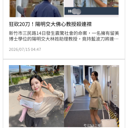
狂砍20刀！陽明交大佛心教授殺連襟
新竹市三民路14日發生震驚社會的命案，一名擁有留美
博士學位的陽明交大林姓助理教授，竟持藍波刀將連襟
紀姓負責人砍殺20多刀致死。林男過去在學術界表現優
2026/07/15 04:47
異，不僅專攻半導體領域，更曾獲得優良教學獎，在學
生評價中以給分甜、脾氣好著稱，被譽為「佛心教
授」。如今這位頂尖學霸竟成為冷血殺手，極大反差讓
師生與科技圈感到不可置信。目前林男已被帶回偵辦，
確切的行兇動機與案發經過，仍有待檢警深入調查釐
清，這起悲劇也引發