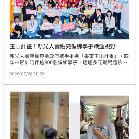
玉山計畫！新光人壽點亮偏鄉學子職涯視野
新光人壽與臺東縣政府攜手推進「臺東玉山計畫」，四
年來累計陪伴逾300名偏鄉學子，透過多元職場體驗與
金融防詐教育，為年輕世代點亮職涯明燈。新光人壽董
2026/07/26 10:26
事長魏寶生強調，青年是未來重要力量，該計畫針對偏
遠地區學子提供職涯探索與溝通訓練，並結合桌遊互動
教學，有效提升學生的理財觀念與防詐意識。此外，透
過實務體驗讓學子接觸多元職業類別，突破地域限制與
視野侷限，協助青少年發掘自身專長。新壽未來將持續
結合企業資源，推動「新光幸福的功課培力計畫」，落
實全人教育，陪伴更多偏鄉學子在職涯發展道路上穩健
前行，創造無限可能。