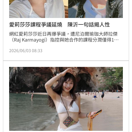
愛莉莎莎課程爭議延燒 陳沂一句話揭人性
網紅愛莉莎莎近日再爆爭議，遭尼泊爾瑜珈大師拉傑
（Raj Karmayogi）指控與她合作的課程分潤僅得1％
收益，雙方隔空交火，引發網友熱議，對此，另一位網
2026/06/03 08:33
紅陳沂也在社群平台發表自己看法，並力挺愛莉莎莎。