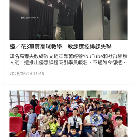
獨／花3萬買高球教學 教練遭控排課失聯
知名高爾夫教練歐文近年靠著經營YouTube和社群累積
人氣，還推出優惠課程吸引學員報名，不過如今卻遭多
名學員指控，付費買課後教練卻突然失聯，訊息不讀不
2026/06/24 11:46
回，甚至有人花近萬元購買球具和課程卻無法上課，面
對外界質疑，歐文拍片坦言身心狀況不佳，但消費爭議
仍持續延燒。