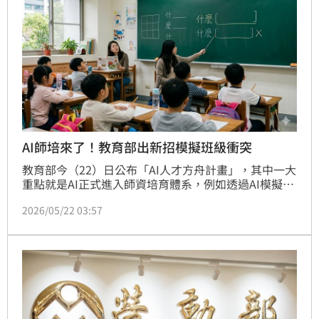
AI師培來了！教育部出新招模擬班級衝突
教育部今（22）日公布「AI人才方舟計畫」，其中一大
重點就是AI正式進入師資培育體系，例如透過AI模擬班
級衝突與學生狀況，協助師培生練習帶班、班級經營與
2026/05/22 03:57
教學決策。教育部目前已補助4所師資培育大學推動相
關計畫。