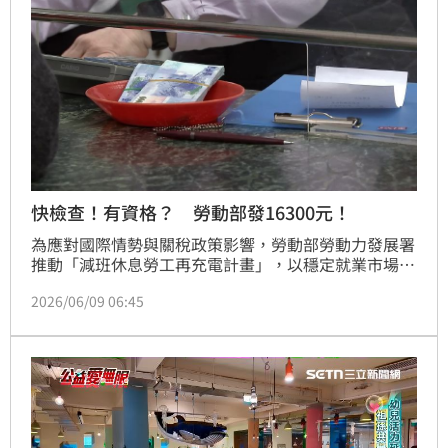
競爭力。
快檢查！有資格？ 勞動部發16300元！
為應對國際情勢與關稅政策影響，勞動部勞動力發展署
推動「減班休息勞工再充電計畫」，以穩定就業市場。
勞工現可自行通報減班休息，並參加多元在職訓練課
2026/06/09 06:45
程，每月最高可領取16,300元訓練津貼。企業若在減班
期間辦理訓練，且維持90%以上的僱用規模，最高可獲
350萬元訓練費用補助。此計畫旨在協助企業留用人才
與勞工精進技能，減輕薪資損失衝擊，為未來景氣回溫
做好準備，縮短產業調適期並厚植競爭力。