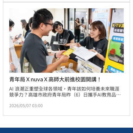
分費。
青年局ＸnuvaＸ高師大前進校園開講！
AI 浪潮正重塑全球各領域，青年該如何培養未來職涯
競爭力？高雄市政府青年局昨（6）日攜手AI教育品牌
「nuva」與國立高雄師範大學，共同舉辦「nuva－AI 
2026/05/07 03:00
校園祭」。青年局長林楷軒與「nuva」創辦人林上
哲、高師大學務主任杜明德教授展開三方跨界對談，深
入解析AI時代應具備的判斷力，並剖析AI對職場發展的
深遠影響。