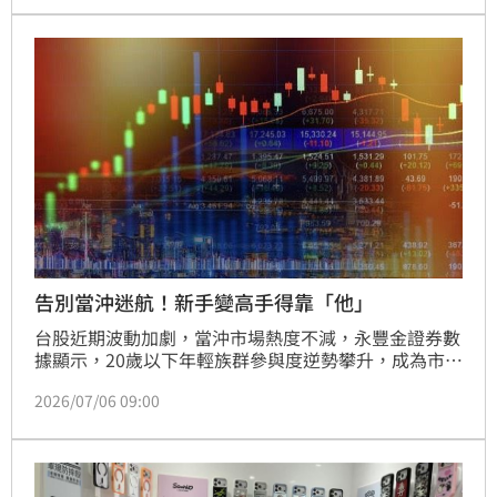
透過罕見的跨組織合作導入多元課程，不但幫忙減輕父
母的育兒重擔，更讓菊島的孩子們發展不設限，閃耀出
自信光芒！
告別當沖迷航！新手變高手得靠「他」
台股近期波動加劇，當沖市場熱度不減，永豐金證券數
據顯示，20歲以下年輕族群參與度逆勢攀升，成為市場
焦點。為協助投資新手建立穩健交易邏輯，永豐金透過
2026/07/06 09:00
「豐雲學堂」開設結構化操盤課程，成效顯著，學員交
易量達未參與者的2.26倍。此外，升級版「大戶投
APP」新增智慧選股功能，透過即時數據篩選機制，協
助投資人在高頻震盪的台股中精準鎖定熱門個股，大幅
提升短線操盤的勝率與決策效率，讓新手也能從容掌握