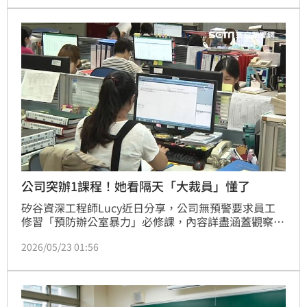
理失衡、價值觀偏差等問題，甚至出現不當行為，引發
內部混亂，也讓她開始重新思考：「企業到底該怎麼帶
人？」
公司突辦1課程！她看隔天「大裁員」懂了
矽谷資深工程師Lucy近日分享，公司無預警要求員工
修習「預防辦公室暴力」必修課，內容詳盡涵蓋觀察同
事暴力傾向及遭遇攻擊時的生存三步驟：跑、躲、鬥。
2026/05/23 01:56
令人驚訝的是，課程結束隔天公司便爆發大規模裁員，
讓她感嘆這是「細思極恐的裁員徵兆」。此類預防課程
旨在避免遭裁員者產生過激報復行為。貼文引發熱議，
許多網友表示矽谷企業近期頻傳類似安排，反映出科技
業景氣寒冬下的職場安全隱憂。