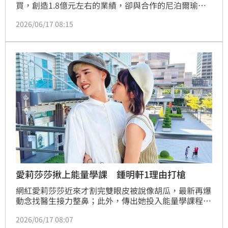
買，創造1.8億元左右的業績，卻與合作的尼泊爾瑜伽
老師Raj產生紛爭，對方發文指控分潤不均、合作課程
2026/06/17 08:15
的收益僅拿到1％。
愛莉莎莎揪上能量學課 鍾明軒1理由打槍
網紅愛莉莎莎近來才割完雙眼皮被說像胡瓜，最新再爆
動念找醫生接力整鼻；此外，傳出她投入能量學課程，
專研身心靈領域，也邀請了身邊的網紅朋友一起參加。
2026/06/17 08:07