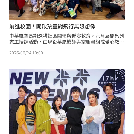
前進校園！開啟孩童對飛行無限想像
中華航空長期深耕社區關懷與偏鄉教育，六月展開系列
志工授課活動，由現役華航機師與空服員組成愛心教學
團隊，23 日以桃園市百吉國小作為首站，透過活潑豐
2026/06/24 10:00
富的互動課程，引領孩子探索航空世界，開啟對飛行職
涯的無限想像。