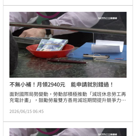
不無小補！月領2940元 能申請就別錯過！
面對國際局勢變動，勞動部積極推動「減班休息勞工再
充電計畫」，鼓勵勞雇雙方善用減班期間提升競爭力。
勞工可自主通報參訓，不分產業與年齡，每月最高可領
2026/06/15 06:45
16,300元的訓練津貼，包含實體與數位課程。企業若維
持九成以上僱用規模並辦理在職訓練，最高可獲350萬
元補助。此計畫旨在透過補貼減輕減班衝擊，並將空窗
期轉化為人才培育契機，協助勞工穩定就業並強化企業