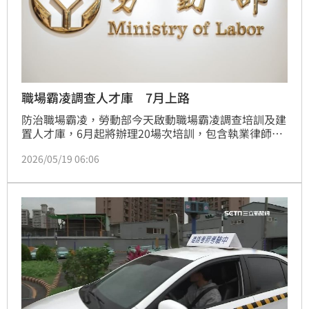
職場霸凌調查人才庫 7月上路
防治職場霸凌，勞動部今天啟動職場霸凌調查培訓及建
置人才庫，6月起將辦理20場次培訓，包含執業律師、
心理師、勞工健康服務醫護人員等都可參加，目標培訓
2026/05/19 06:06
1000名。