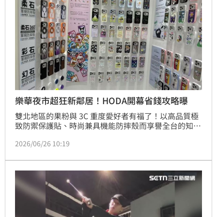
獲利先機。
樂華夜市超狂新鄰居！HODA開幕省錢攻略曝
雙北地區的果粉與 3C 重度愛好者有福了！以高品質極
致防禦保護貼、時尚兼具機能防摔殼而享譽全台的知名
行動周邊品牌「HODA」，正式宣布插旗新北市中永和
2026/06/26 10:19
一級戰區。全新「HODA永和直營門市」將於 6 月 27 
日盛大開幕，店址特別選定在人潮洶湧、交通便利的指
標性「樂華夜市」商圈周邊。未來不論是中永和在地居
民，還是特地前來朝聖美食的饕客，都能在享受夜市小
吃、漫步商圈的同時，順道為心愛的手機升級最專業、