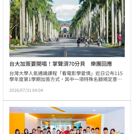
台大加簽要開唱！掌聲須70分貝 樂團回應
台灣大學人氣通識課程「看電影學愛情」近日公布115
學年度第1學期加簽方式，其中一項特殊名額規定意外
在Threads掀起討論。有網友分享課程公告發現，除了
2026/07/31 04:04
表單及現場加簽外，還設有「特殊名額1名」，只要現
場演唱樂團芒果醬歌曲〈我喜歡你〉，並獲得全場掌聲
達70分貝，即可取得加簽資格，讓網友笑喊「我將去報
名，不是為了修課，純逼迫大家聽我唱歌」，就連當事
樂團也來留言。