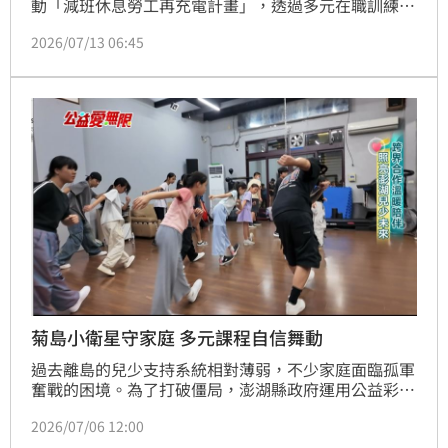
動「減班休息勞工再充電計畫」，透過多元在職訓練與
數位課程，協助勞工精進職能並領取最高16,300元訓練
2026/07/13 06:45
津貼。計畫同時支持企業辦理員工訓練，維持僱用規模
即可申請最高350萬元補助，助企業留才並強化競爭
力。勞工除由企業通報外，現亦可自行向地方勞工主管
機關通報減班事實，以利即時獲得政府資源支持。此舉
旨在穩定就業市場，協助勞雇雙方攜手度過景氣寒冬，
在產業復甦時能迅速接軌，降低轉型與人才培訓成本，
達成勞資雙贏局面。
菊島小衛星守家庭 多元課程自信舞動
過去離島的兒少支持系統相對薄弱，不少家庭面臨孤軍
奮戰的困境。為了打破僵局，澎湖縣政府運用公益彩券
盈餘，讓當地的「小衛星」服務成功轉型，從功能單一
2026/07/06 12:00
的課後照顧，變成兒少與家庭的「全方位支持網絡」。