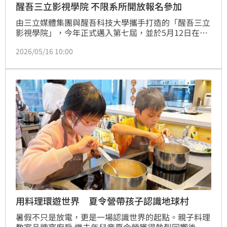
醒吾三立影視學院 不限系所開放報名參加
由三立媒體集團與醒吾科技大學攜手打造的「醒吾三立
影視學院」，今年正式邁入第七屆，並於5月12日在醒
吾科技大學舉辦課程說明會，現場吸引許多對戲劇、節
2026/05/16 10:00
目、表演與影視產業有興趣的學生參與。此次課程最大
特色之一，就是不限科系參加，不再只有表演藝術相關
學生才能接觸影視課程，而是希望讓醒吾每位學生，都
有機會跨領域探索影視產業的不同面向，開啟更多未來
可能。
用料理環遊世界 夏令營帶孩子認識地球村
暑假不只是放電，更是一場認識世界的起點。親子料理
教室品牌窩廚房 繼去年兒童夏令營獲得熱烈回響後，