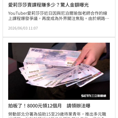
愛莉莎莎賣課程賺多少？驚人金額曝光
YouTuber愛莉莎莎近日因與尼泊爾瑜伽老師合作的線
上課程爆發爭議，再度成為外界關注焦點。由於網路上
流傳課程熱賣讓她狂賺近3億元台幣，引發老師不滿並
2026/06/03 11:07
公開指控分潤不公，對此愛莉莎莎也於2日晚間發布影
片回應，強調外界對收益的推估與實際情況存在極大落
差。
拍板了！8000元領12個月 請領辦法曝
勞動部北分署為協助15至29歲待業青年，推出多元職