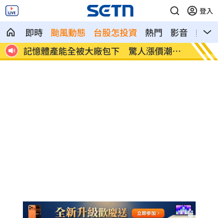
登入
即時
颱風動態
台股怎投資
熱門
影音
熱搜
記憶體產能全被大廠包下 驚人漲價潮來
北美訂
襲
元