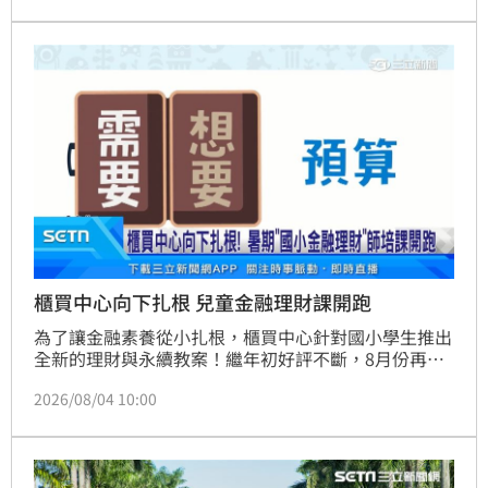
同體驗遊戲樂趣；此外，市府也持續拓展電競應用面
向，推出「銀髮電競推廣課程」及「原住民族AI創作課
程」，讓電競從競技走入生活，展現遊戲結合健康、文
化與科技的多元可能。
櫃買中心向下扎根 兒童金融理財課開跑
為了讓金融素養從小扎根，櫃買中心針對國小學生推出
全新的理財與永續教案！繼年初好評不斷，8月份再度
舉辦免費暑期師培課程，透過情境遊戲，陪伴孩子建立
2026/08/04 10:00
正確的聰明消費與防詐意識。