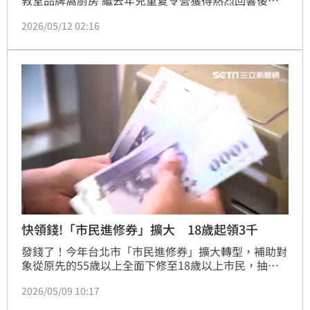
今年再度推出升級版暑期課程，以「世界文化與夏日節
2026/05/12 02:16
慶」為主題，結合料理實作、異國文化、手作創意與
STEAM教育，希望讓孩子透過五感體驗，在廚房中展
開一場「用料理環遊世界」的學習旅程。
快領錢!「市民進修券」擴大 18歲起領3千
發錢了！今年台北市「市民進修券」擴大轉型，補助對
象從原先的55歲以上全面下修至18歲以上市民，抽籤
補助名額更是從2400名擴大至1萬名，其中新生補助
2026/05/09 10:17
2,000元學分費，舊生則為1,000元；具低收入戶或中低
收入戶的市民毋須抽籤，網路登記即可獲得3,000元學