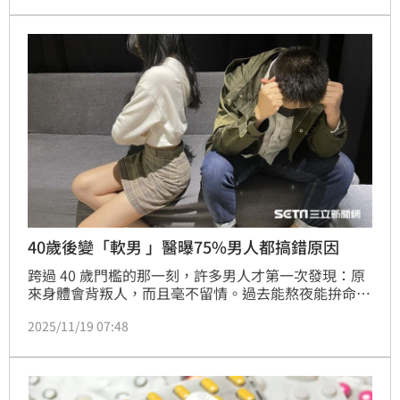
截止，不過大馬警方在下午宣布將延展保釋時程，期限
延至明年1月11日。
40歲後變「軟男 」醫曝75%男人都搞錯原因
跨過 40 歲門檻的那一刻，許多男人才第一次發現：原
來身體會背叛人，而且毫不留情。過去能熬夜能拚命、
覺得自己永遠是鋼鐵軀體的人，如今卻在某些時刻突然
2025/11/19 07:48
卡住、無力、反應鈍到陌生。那是一種說不出口的挫敗
感，也是一個中年男人最不願承認的現實。更殘酷的
是：多數人以為自己的問題是腎虛，但醫界指出：75% 
的根源都不在腎，而是在「血管」。（記者唐家興）