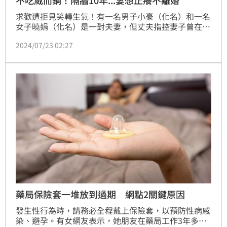
求歡遭拒見笑轉生氣！有一名男子小豪（化名）和一名
女子曉娟（化名）是一對夫妻，但丈夫指控妻子曾在
2004年對他提妨害家庭告訴，直指小豪在外拈花惹
2024/07/23 02:27
草，雖檢方不起訴，但兩人就此將房間用牆隔開分居互
不往來10多年，直到去年7月某日小豪開車要外出，曉
娟竟站車旁緊盯害他嚇到，之後又擅自拆人信件，因而
要求離婚，但曉娟以「小豪無性能力，又不能吃「威而
鋼」，才會不願與她同房為理由」拒絕離婚，最後法官
仍判准離婚。
藥局保險套一堆放到過期 網點2關鍵原因
發生性行為時，請務必全程戴上保險套，以預防性病感
染、避孕。有女網友表示，她朋友在藥局工作3年多，