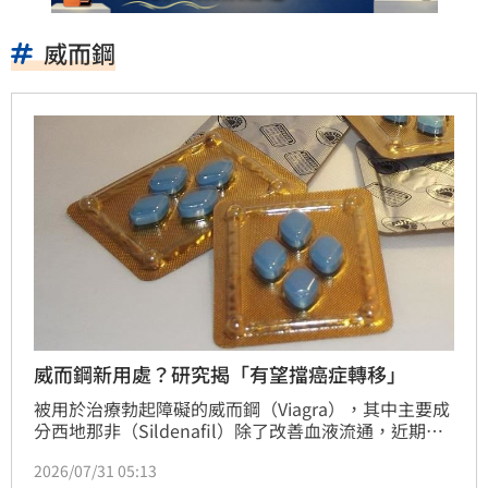
威而鋼
威而鋼新用處？研究揭「有望擋癌症轉移」
被用於治療勃起障礙的威而鋼（Viagra），其中主要成
分西地那非（Sildenafil）除了改善血液流通，近期被
國際研究發現也有降低體內可用膽固醇的效果；而癌細
2026/07/31 05:13
胞轉移需要消耗膽固醇建構細胞膜，因此西地那非可能