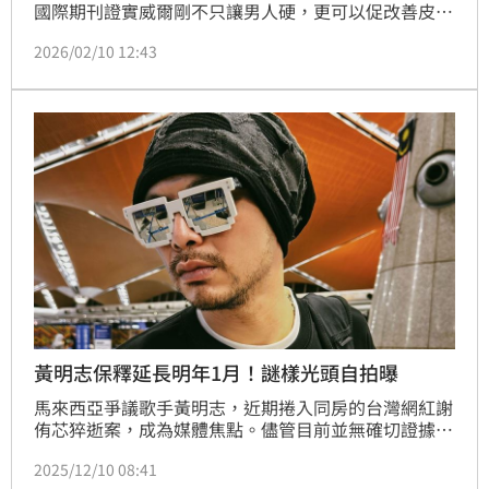
國際期刊證實威爾剛不只讓男人硬，更可以促改善皮膚
纖維化、改善皮膚血流與促進產生膠原蛋白修復皮膚。
2026/02/10 12:43
性學權威醫師潘俊亨醫師加碼表示：威爾剛與可以促進
女人陰道陰蒂充血，對女性性高潮有顯著幫助。
黃明志保釋延長明年1月！謎樣光頭自拍曝
馬來西亞爭議歌手黃明志，近期捲入同房的台灣網紅謝
侑芯猝逝案，成為媒體焦點。儘管目前並無確切證據顯
示他與案件本身有直接牽連，不過整起風波重挫他演藝
2025/12/10 08:41
活動全面停擺。原先獲准的口頭保釋期限為今（10日）