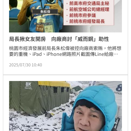
局長揪女友開房 向廠商討「威而鋼」助性
桃園市經濟發展前局長朱松偉被控向廠商索賄，他將想
要的重機、iPad、iPhone網路照片截圖傳Line給廠
商，甚至連和女友開房助性所用的「威而鋼」都向廠商
2025/07/30 10:40
索討，檢方依10個貪汙罪起訴。一審朱被依貪汙、詐欺
等罪判刑13年。案經上訴，二審改判刑10年4月，褫奪
公權4年，沒收自動繳交犯罪所得74萬餘元。