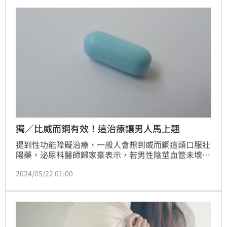
獨／比威而鋼有效！這治療讓男人馬上翹
提到性功能障礙治療，一般人會想到威而鋼這類口服壯
陽藥，泌尿科醫師歸家豪表示，若男性陰莖血管未壞
死，還可用俗稱「壞壞針」的針劑治療，相較於口服藥
2024/05/22 01:00
需要30分鐘見效，壞壞針只需2~3分鐘，但因為需要使
用前調藥，且自行注射、難度較高，因此目前較不普
遍。