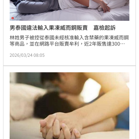
男泰國違法輸入果凍威而鋼販賣 嘉檢起訴
林姓男子被控從泰國未經核准輸入含禁藥的果凍威而鋼
等商品，並在網路平台販賣牟利，近2年販售達300萬
元，經民眾陳情遭查辦。嘉檢偵結，依違反藥事法起
2026/03/24 08:05
訴。