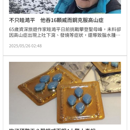
不只眭澔平 他吞16顆威而鋼克服高山症
65歲資深旅遊作家眭澔平日前挑戰攀登聖母峰，未料卻
因高山症出現上吐下瀉、發燒等症狀，還導致腦水腫，
昏迷長達60小時，緊急送醫搶命。事實上，高山症是不
2025/05/26 02:48
可輕忽的疾病，過去也有不少藝人曾突發高山症，男星
何潤東還為了克服高山症吞下16顆威而鋼。