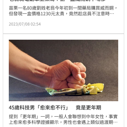
苗栗一名80歲劉姓老翁今年初到一間藥局購買威而鋼，
但發現一盒價格1230元太貴，竟然趁店員不注意時，
悄悄偷一盒放進口袋後離去，店員發現後通報警方，劉
2023/07/08 02:54
翁卻辯稱只是錢帶不夠，女兒晚點會到藥局付款，但說
法卻被店員打臉。法院最終判老翁拘役10日、可易科罰
金。
45歲科技男「愈來愈不行」 竟是更年期
提到「更年期」一詞，一般人會聯想到中年女性，事實
上愈來愈多科學證據顯示，男性也會遇上類似過渡期。