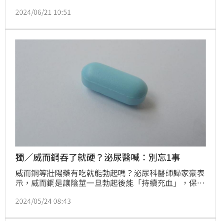
觀察到藥局雖然會進貨保險套，但經常滯銷，甚至還會
2024/06/21 10:51
放到快過期，貼文曝光後，引發熱烈討論。
獨／威而鋼吞了就硬？泌尿醫喊：別忘1事
威而鋼等壯陽藥有吃就能勃起嗎？泌尿科醫師歸家豪表
示，威而鋼是讓陰莖一旦勃起後能「持續充血」，保持
硬挺。男性在吃了威而鋼後，仍需性刺激，而不是吞了
2024/05/24 08:43
就躺在沙發上看電視，若沒接受性刺激例如前戲，或是
想性愛相關事物，「吃了也沒用。」