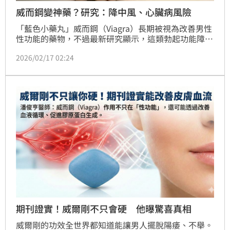
威而鋼變神藥？研究：降中風、心臟病風險
「藍色小藥丸」威而鋼（Viagra）長期被視為改善男性
性功能的藥物，不過最新研究顯示，這類勃起功能障礙
藥物的作用，可能不只侷限於性生活，還與心臟病、中
2026/02/17 02:24
風風險、糖尿病，以及攝護腺相關問題的改善有關，為
男性健康帶來更多潛在助益。
期刊證實！威爾剛不只會硬 他曝驚喜真相
威爾剛的功效全世界都知道能讓男人擺脫陽痿、不舉。