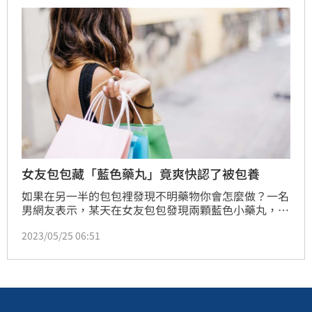
女友包包藏「藍色藥丸」竟爽快認了被包養
如果在另一半的包包裡發現不明藥物你會怎麼做？一名
男網友表示，某天在女友包包發現兩顆藍色小藥丸，女
友謊稱是補鐵的藥物，頭暈才會吃，但原PO私下查詢
2023/05/25 06:51
後發現，女友帶的根本是壯陽藥，讓他當場傻眼；一問
之下才知道，原來女友被有錢大叔包養，讓原PO大受
打擊，不知該如何是好。