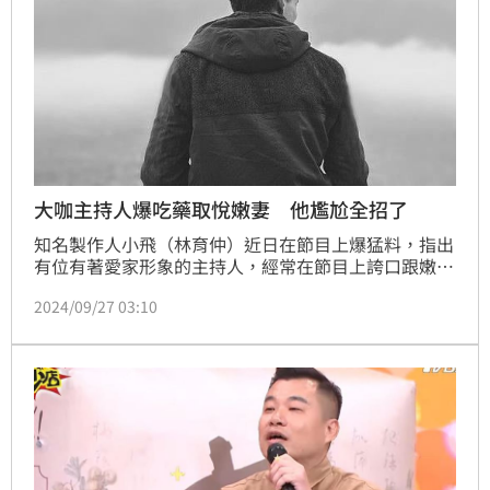
大咖主持人爆吃藥取悅嫩妻 他尷尬全招了
知名製作人小飛（林育仲）近日在節目上爆猛料，指出
有位有著愛家形象的主持人，經常在節目上誇口跟嫩妻
的房事有多幸福，但其實對方曾偷偷託他買威而鋼，此
2024/09/27 03:10
話一出讓現場來賓超震驚，然而，在小飛給出越來越多
身分線索後，沈玉琳也直接認了其實自己就是故事主
角。