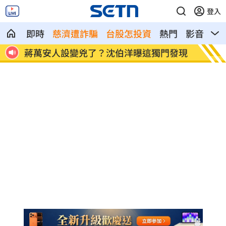
登入
即時
慈濟遭詐騙
台股怎投資
熱門
影音
熱
粉朝聖
蔣萬安人設變兇了？沈伯洋曝這獨門發現
中聯油