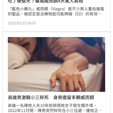
吃了硬整天？醫揭威而鋼4大驚人真相
「藍色小藥丸」威而鋼（Viagra）是不少男人重拾雄風
的聖品，被認定是治療勃起功能障礙（ED）的有效藥
物。然而，許多人對它仍存在不少誤解，諸如「吃了會
2025/05/25 08:07
硬一整天」、「會不會傷害心臟」等流言蜚語不絕於
耳。為了釐清這些迷思，泌尿科醫師戴定恩特別為大眾
解析關於威而鋼的四大常見迷思。
高雄男激戰小三猝死 身旁遺留多顆威而鋼
高雄一名陳姓人夫10年前與張姓女子發生婚外情，
2022年11月間，陳男突然猝死在小三住處，連姓正官