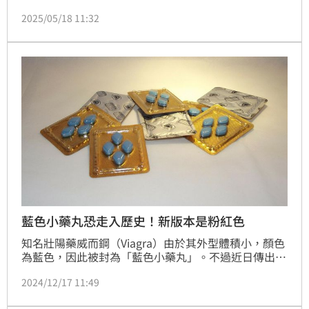
趕到醫院認屍，發現丈夫下半身赤裸，疑因與小三嘿咻
2025/05/18 11:32
時心肌梗塞喪命，身旁背包裡還遺留多顆威而鋼，正宮
怒向小三提告求償。一審判小三須賠償50萬元。案經上
訴，二審加判賠20萬，總計70萬元，全案確定。
藍色小藥丸恐走入歷史！新版本是粉紅色
知名壯陽藥威而鋼（Viagra）由於其外型體積小，顏色
為藍色，因此被封為「藍色小藥丸」。不過近日傳出，
威而鋼將推出全新劑型，變身為粉紅色長方形薄膜，命
2024/12/17 11:49
名為 「威而鋼ODF」（口溶錠）。