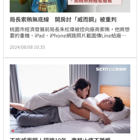
局長索賄無底線 開房討「威而鋼」被重判
桃園市經濟發展前局長朱松偉被控向廠商索賄，他將想
要的重機、iPad、iPhone網路照片截圖傳Line給廠
商，甚至就連和女友開房間所用的「威而鋼」都要廠商
2024/08/08 10:35
提供，檢方依10個貪汙罪起訴。一審朱被依貪汙、詐欺
等罪判刑13年。朱被限制出境、出海期限將屆，高院今
開庭，朱的委託律師以他在大學任教，海外無資產，無
逃亡可能，請求解除出境限制。
不吃威而鋼！隔牆10年...妻想止癢不離婚