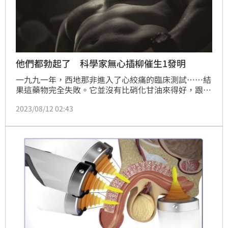
他們都勃起了 科學家無心插柳催生1發明
一九九一年，西地那非進入了心絞痛的臨床測試……結
果這藥物完全失敗。它並沒有比硝化甘油來得好，跟一
個世紀以前發現的心絞痛用藥相比，硝化甘油價格不但
2023/08/12 02:43
便宜，還容易取得。不過，臨床試驗的受試者所提到的
副作用，引來幾名科學家的關注：許多男性病患會勃
起。