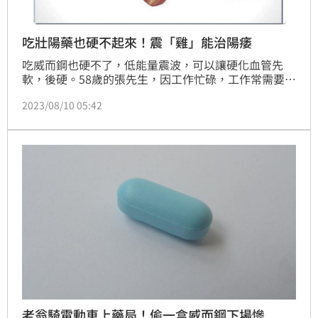
吃壯陽藥也硬不起來！震「雞」能治陽痿
吃威而鋼也硬不了，低能量震波，可以讓硬化血管先
軟，後硬。58歲的張先生，因工作忙碌，工作常需要熬
夜加班與應酬喝酒，最近半年來卻發現勃起硬度逐漸下
2023/08/10 05:42
降。無法完成性行為，就連吃威威而鋼也不見起效，嚇
得他趕緊就醫。北市聯醫仁愛院區，替他採取低能量震
波治療，一個月療程，打通陰莖血路後， 已逐漸恢復
「性」趣。(記者黃仲丘)
老翁騎電動車上藥局！偷一盒威而鋼下場慘