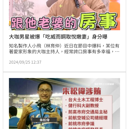
大咖男星被爆「吃威而鋼取悅嫩妻」身分曝
知名製作人小飛（林育仲）近日在節目中爆料，某位有
著愛家形象的大咖主持人，經常誇口房事有多幸福，不
過婚前其實才請託小飛替他購買威而鋼，有關他的8個
2024/09/25 12:37
身分線索也曝光。