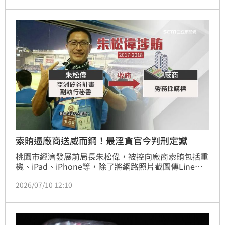
有機會用於阻止癌症轉移。研究團隊認為，威而鋼具備
輔助抗癌的前景，不過治療搭配方式尚待研究。
索賄逼廠商送威而鋼！最淫貪官今判刑定讞
桃園市經濟發展前局長朱松偉，被控向廠商索賄包括重
機、iPad、iPhone等，除了將網路照片截圖傳Line給
廠商，甚至連和女友開房助性所用的「威而鋼」都不放
2026/07/10 12:10
過，被媒體封為「最淫貪官」。朱松偉被檢方依10個貪
汙罪起訴，一審依貪汙、詐欺等罪判刑13年；案件上訴
二審，改判刑10年4月，褫奪公權4年。全案上訴最高
法院，今（10日）駁回上訴定讞，朱松偉須入獄服刑。