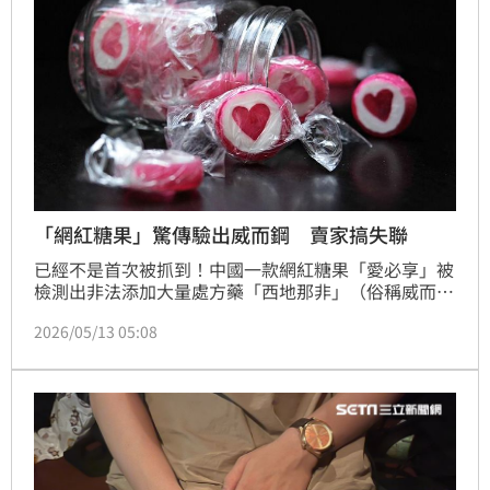
「網紅糖果」驚傳驗出威而鋼 賣家搞失聯
已經不是首次被抓到！中國一款網紅糖果「愛必享」被
檢測出非法添加大量處方藥「西地那非」（俗稱威而
鋼），長期使用恐對人體造成危害。而該產品早在
2026/05/13 05:08
2025年9月就曾遭官方點名通報，但涉事店家疑似為規
避追查「搞失聯」。