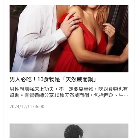
男人必吃！10食物是「天然威而鋼」
男性想增強床上功夫，不一定要靠藥物，吃對食物也有
幫助。有營養師分享10種天然威而鋼，包括西瓜、生
蠔、咖啡、黑巧克力、堅果、水果、大蒜、深海魚、橄
2024/12/11 06:00
欖油、黑蜆精。如鋅可以增加男性荷爾蒙、橄欖油可增
加男性荷爾蒙、降低壞膽固醇。（記者：簡浩正）