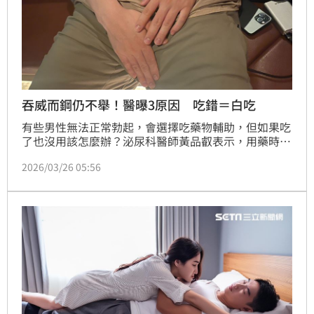
吞威而鋼仍不舉！醫曝3原因 吃錯＝白吃
有些男性無法正常勃起，會選擇吃藥物輔助，但如果吃
了也沒用該怎麼辦？泌尿科醫師黃品叡表示，用藥時
間、沒有性刺激或是血管、神經出問題，都有可能出現
2026/03/26 05:56
吃了威而鋼卻沒效果的狀況。