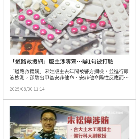
「道路救援網」版主涉毒駕…辯1句被打臉
「道路救援網」宋姓版主去年間被警方攔檢，並進行尿
液檢測，卻驗出甲基安非他命、安非他命陽性反應而遭
起訴，並被要求接受勒戒；對此，宋男喊冤絕無吸毒，
2025/08/30 11:14
並聲稱事發前曾服用感冒藥、壯陽藥等4種藥物，認為
可能是感冒藥含有安非他命成分，才驗出毒品反應。對
此，高院法官經相關機構鑑定後，打臉宋姓版主。