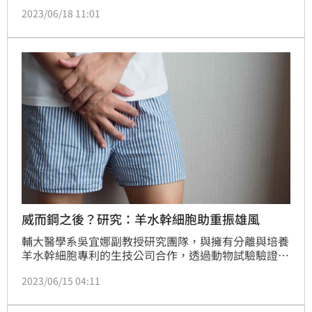
北部一名正值壯年的科技男日前因房事不順就醫，經醫
2023/06/18 11:01
師確認是更年期報到，服藥治療後荷爾蒙逐步回復正
常。(記者:陳弋)
威而鋼之後？研究：羊水幹細胞助重振雄風
輔大醫學系吳宜娜副教授研究團隊，與擁有分離與培養
羊水幹細胞專利的生技公司合作，透過動物試驗驗證羊
水幹細胞具有應用於性醫學上的潛力，發現羊水幹細胞
2023/06/15 04:11
確有改善大鼠生殖器勃起的效果，未來若成功透過臨床
試驗驗證其安全性與有效性，將可幫助更多男性病患重
振雄風。（記者：簡浩正）