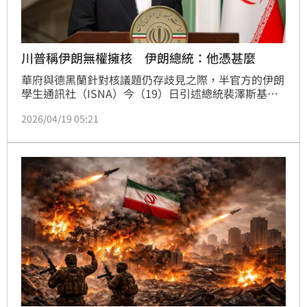
川普稱伊朗無權擁核 伊朗總統：他憑甚麼
華府與德黑蘭針對核議題仍存歧見之際，半官方的伊朗
學生通訊社（ISNA）今（19）日引述總統裴澤斯基安
說法報導，美國總統川普（Donald Trump）毫無理由
2026/04/19 05:21
剝奪伊朗擁核的權利。