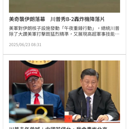
美奇襲伊朗落幕 川普秀B-2轟炸機降落片
美軍對伊朗核子設施發動「午夜重錘行動」，總統川普
除了大讚美軍打擊既猛烈精準，又展現高超軍事技能
外，也公開行動要角B-2轟炸機安全返抵密蘇里州基地
2025/06/23 08:31
的影片，內容可見機輪與跑道輕觸瞬間擦出白煙，接著
平穩滑行。