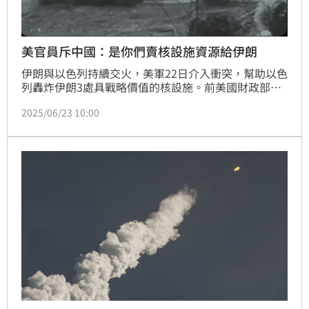
美官員斥中國：是你們賣核設施資源給伊朗
伊朗與以色列持續交火，美軍22日介入衝突，幫助以色
列轟炸伊朗3處具戰略價值的核設施。前美國財政部助
理部長比林斯利（Marshall Billingslea）今（23）日
2025/06/23 10:00
發文狠酸，若中方未來幾天指責美國要做好核武禁擴，
大家要記得，正是中國共產黨把建造濃縮鈾設施所需的
東西賣給伊朗。