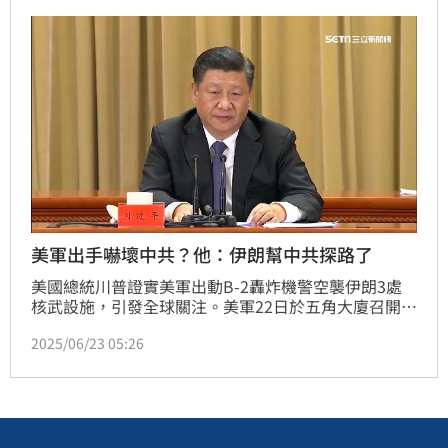
Penetrator），整個過程伊朗毫無所覺。資深媒體人黃
暐瀚就分析，直言「遠在天邊的戰爭，其實與台海息息
相關」。
美軍出手嚇壞中共？他：伊朗幫中共探路了
美國總統川普證實美軍出動B-2轟炸機警空襲伊朗3處
核武設施，引發全球關注。美軍22日於五角大廈召開記
者會說明細節，指出此行動為「午夜重錘行動」，由7
2025/06/23 05:26
架B-2轟炸機主導，共動用超過125架軍機，且也首次
實戰使用「巨型鑽地彈」（Massive Ordnance 
Penetrator），整個過程伊朗毫無所覺。這回美軍出手
中國也看在眼裡，網紅八炯就直言「伊朗已經幫中共探
路了」。