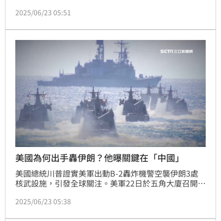
者會說明細節，指出此行動為「午夜重錘行動」，由7
2025/06/23 05:51
架B-2轟炸機主導，共動用超過125架軍機，且也首次
實戰使用「巨型鑽地彈」（Massive Ordnance 
Penetrator），整個過程伊朗毫無所覺。資深媒體人周
玉蔻就直言，美國此舉也是一舉摧毀藍白在台灣幫腔中
共散播的親中「疑美論」！
美國為何出手轟伊朗？他曝關鍵在「中國」
美國總統川普證實美軍出動B-2轟炸機警空襲伊朗3處
核武設施，引發全球關注。美軍22日於五角大廈召開記
者會說明細節，指出此行動為「午夜重錘行動」，由7
2025/06/23 05:38
架B-2轟炸機主導，共動用超過125架軍機，且也首次
實戰使用「巨型鑽地彈」（Massive Ordnance 