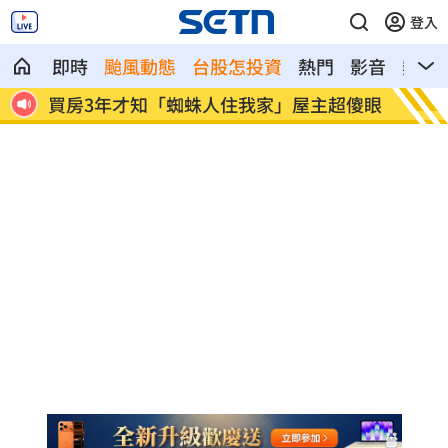
登入
即時
颱風動態
台股怎投資
熱門
影音
熱搜
超傻眼
生日變親人忌日！直升機慶祝墜機4人罹難
台中小
曝