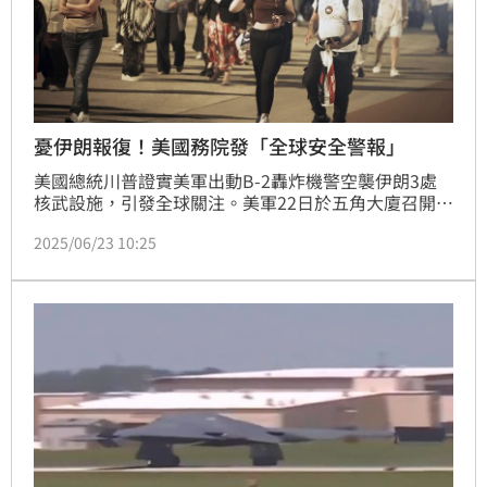
憂伊朗報復！美國務院發「全球安全警報」
美國總統川普證實美軍出動B-2轟炸機警空襲伊朗3處
核武設施，引發全球關注。美軍22日於五角大廈召開記
者會說明細節，指出此行動為「午夜重錘行動」，由7
2025/06/23 10:25
架B-2轟炸機主導，共動用超過125架軍機，且也首次
實戰使用「巨型鑽地彈」（Massive Ordnance 
Penetrator），整個過程伊朗毫無所覺，而伊朗也放話
反擊，揚言「美國公民、軍事人員都是攻擊目標」。美
國國務院22日也發布「全球安全警報」