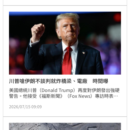
川普嗆伊朗不談判就炸橋梁、電廠 時間曝
美國總統川普（Donald Trump）再度對伊朗發出強硬
警告。他接受《福斯新聞》（Fox News）專訪時表
示，若伊朗拒絕回到談判桌與美國協商，美軍將在下週
2026/07/15 09:09
開始攻擊伊朗的橋梁與發電廠，甚至最後還會鎖定能源
設施。他更直言：「你們最好達成協議，否則什麼都不
會剩下。」