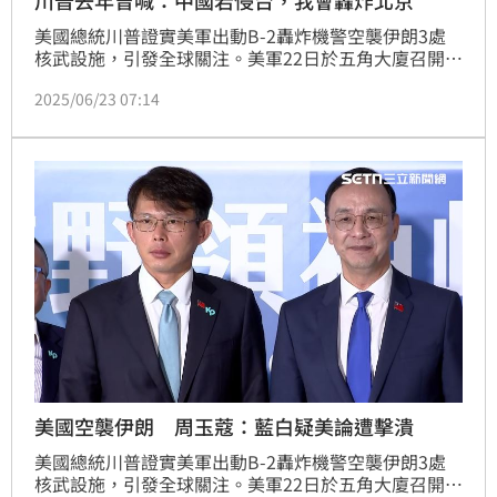
川普去年曾喊：中國若侵台，我會轟炸北京
美國總統川普證實美軍出動B-2轟炸機警空襲伊朗3處
核武設施，引發全球關注。美軍22日於五角大廈召開記
者會說明細節，指出此行動為「午夜重錘行動」，由7
2025/06/23 07:14
架B-2轟炸機主導，共動用超過125架軍機，且也首次
實戰使用「巨型鑽地彈」（Massive Ordnance 
Penetrator），整個過程伊朗毫無所覺。而去年川普的
發言也被翻了出來，川普曾表示「任內中國若侵台，我
會轟炸北京」。
美國空襲伊朗 周玉蔻：藍白疑美論遭擊潰
美國總統川普證實美軍出動B-2轟炸機警空襲伊朗3處
核武設施，引發全球關注。美軍22日於五角大廈召開記