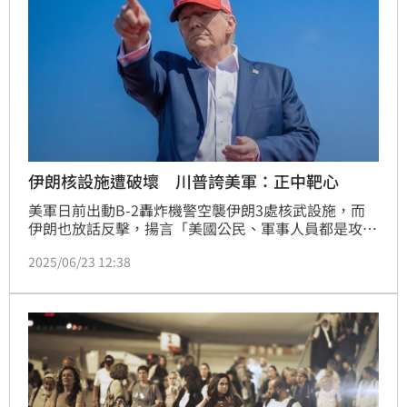
伊朗核設施遭破壞 川普誇美軍：正中靶心
美軍日前出動B-2轟炸機警空襲伊朗3處核武設施，而
伊朗也放話反擊，揚言「美國公民、軍事人員都是攻擊
目標」，美國國務院則是發布「全球安全警報」，提醒
2025/06/23 12:38
美國公民提高警惕。對此，美國總統川普今稍早發文
稱，伊朗所有核設施都遭受嚴重破壞，用抹去這個字眼
再貼切不過，「正中靶心！」