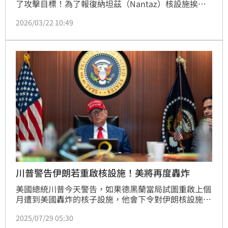
了攻擊目標！為了報復納坦茲（Nantaz）核設施挨
轟，伊朗21日晚間空襲了以色列南部設有核子反應爐的
2026/03/22 10:49
城鎮狄莫納（Dimona），以及鄰近的阿拉德
（Arad），釀成超過百人受傷，1名10歲男童更是傷勢
危急。
川普警告伊朗若重啟核設施！美將再度轟炸
美國總統川普今天警告，如果德黑蘭當局試圖重啟上個
月遭到美國轟炸的核子設施，他會下令對伊朗核設施發
動新的攻擊。
2025/07/29 05:30