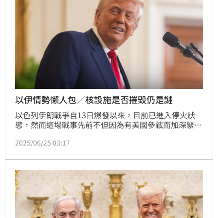
以伊情勢懶人包／核設施是否摧毀仍是謎
以色列伊朗戰爭自13日爆發以來，目前已進入停火狀
態，然而這場戰事先前不但因為有美國參戰而加深緊張
局勢，美國總統川普在社群上的放話也屢次讓外界困
2025/06/25 03:17
惑，包括先前的停火宣告疑似未與以伊達成共識，之後
對於美軍攻擊核設施的成果，川普的「完全摧毀，伊朗
核計畫無法重啟」與美國五角大廈的「核設施仍可運
作，僅拖延伊朗核計畫數月」，訊息有巨大落差。《三
立新聞網》為您整理目前以伊情勢，以及待查核的內容
有哪些。