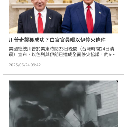
川普奇襲獲成功？白宮官員曝以伊停火條件
美國總統川普於美東時間23日晚間（台灣時間24日清
晨）宣布，以色列與伊朗已達成全面停火協議，約6小
時後正式生效，預計持續12小時，這場衝突可望就此劃
2025/06/24 09:42
下句點。白宮官員也揭露三方談判內幕，透露以色列之
所以點頭停火是因為伊朗停止對境內的攻擊。