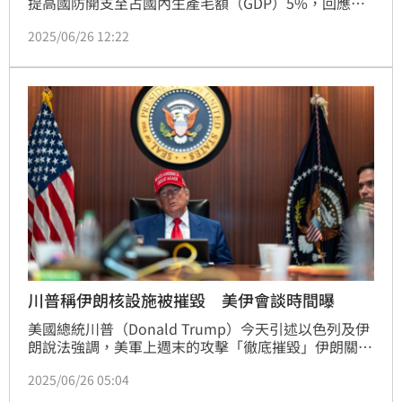
提高國防開支至占國內生產毛額（GDP）5%，回應川
普一直以來的要求。這個結果也讓川普龍心大悅，對北
2025/06/26 12:22
約態度大轉彎。多家外媒都指出，這次的北約峰會能如
此成功，很大一部分要歸功於北約秘書長呂特對川普的
大力諂媚，不僅傳簡訊大讚川普，更直接在媒體面前叫
川普「Daddy」，讓他被揶揄是「北約諂媚王」。
川普稱伊朗核設施被摧毀 美伊會談時間曝
美國總統川普（Donald Trump）今天引述以色列及伊
朗說法強調，美軍上週末的攻擊「徹底摧毀」伊朗關鍵
核設施，美軍攻擊快速讓伊朗沒時間移走相關物資；他
2025/06/26 05:04
還說，美國下週將與伊朗舉行會談，可能會簽協議。