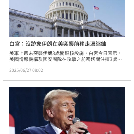
白宮：沒跡象伊朗在美突襲前移走濃縮鈾
美軍上週末突襲伊朗3處關鍵核設施，白宮今日表示，
美國情報機構及國安團隊在攻擊之前密切關注這3處的
情況，沒有任何跡象顯示，這些設施有任何濃縮鈾在襲
2025/06/27 08:02
擊前被移走；這是一項「成功的行動」。