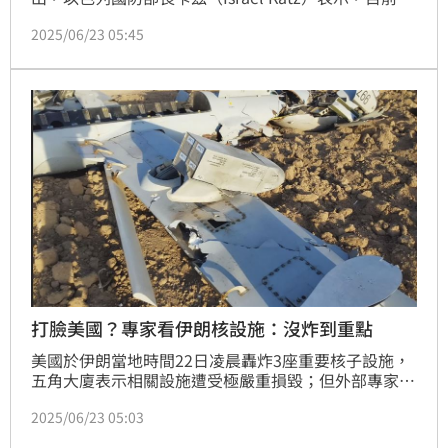
色列軍方正以「前所未見的強度」，襲擊伊朗德黑蘭市
2025/06/23 05:45
中心的目標。
打臉美國？專家看伊朗核設施：沒炸到重點
美國於伊朗當地時間22日凌晨轟炸3座重要核子設施，
五角大廈表示相關設施遭受極嚴重損毀；但外部專家認
為，伊朗的核計畫雖已遭受重創，但還遠未達被摧毀程
2025/06/23 05:03
度。