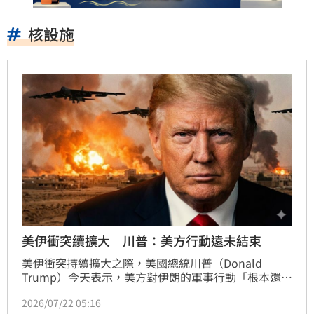
核設施
美伊衝突續擴大 川普：美方行動遠未結束
美伊衝突持續擴大之際，美國總統川普（Donald 
Trump）今天表示，美方對伊朗的軍事行動「根本還沒
結束」，並警告說美軍下一個攻擊目標可能鎖定伊朗境
2026/07/22 05:16
內的鎬山地下核設施。