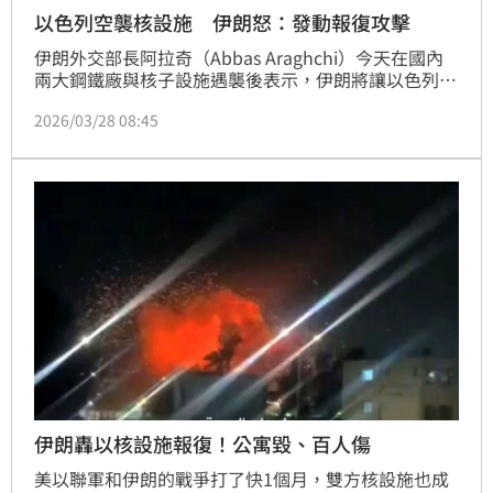
以色列空襲核設施 伊朗怒：發動報復攻擊
伊朗外交部長阿拉奇（Abbas Araghchi）今天在國內
兩大鋼鐵廠與核子設施遇襲後表示，伊朗將讓以色列為
自身罪行付出沉重代價。
2026/03/28 08:45
伊朗轟以核設施報復！公寓毀、百人傷
美以聯軍和伊朗的戰爭打了快1個月，雙方核設施也成