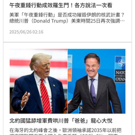
午夜重錘行動成效羅生門！各方說法一次看
美軍「午夜重錘行動」是否成功摧毀伊朗的核武計畫？
總統川普（Donald Trump）美東時間25日再次強調，
美軍的攻勢迅速，伊朗來不及移走鈾濃縮設備，已經
2025/06/26 02:16
「徹底破壞」伊朗核設施， 26號還要在五角大廈開記
者會，他說內容精彩可期「並且無可反駁」，軍事專家
蘇紫雲向《三立新聞網》表示，移走鈾濃縮設備需要拆
裝，過程耗時費工，加上以色列情報單位滲透程度相當
高，伊朗若事先移走核設施，以色列應會掌握。
北約國猛舔增軍費哄川普「爸爸」龍心大悅
在海牙的北約峰會之後，歐洲領袖承諾2035年以前把