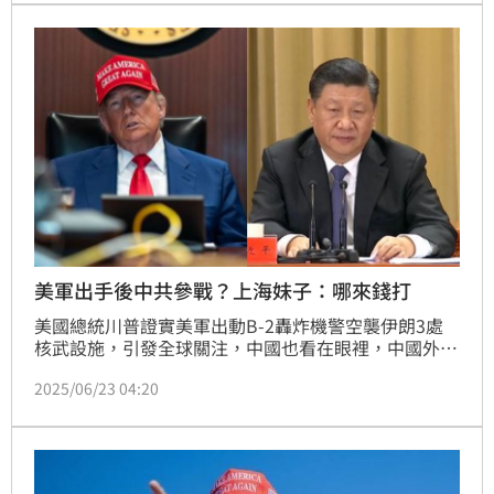
美軍出手後中共參戰？上海妹子：哪來錢打
美國總統川普證實美軍出動B-2轟炸機警空襲伊朗3處
核武設施，引發全球關注，中國也看在眼裡，中國外交
部昨（22）日緊急發聲，強烈譴責美方襲擊伊朗的行
2025/06/23 04:20
為，對此，來自中國上海，和台灣老公結婚，長期定居
美國紐約的網紅廣告小妹給出自己的看法。