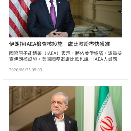
伊朗拒IAEA檢查核設施 盧比歐盼盡快獲准
國際原子能總署（IAEA）表示，將依美伊協議，派員檢
查伊朗核設施。美國國務卿盧比歐也說，IAEA人員應盡
快獲准進入伊朗；他並強調，華府的立場是荷莫茲海峽
2026/06/25 05:09
應免費開放。