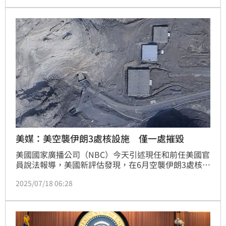
美媒：美空襲伊朗3處核設施 僅一處摧毀
美國國家廣播公司（NBC）今天引述現任和前任美國官
員說法報導，美國新評估發現，在6月空襲伊朗3處核設
施行動中，僅一處大部分摧毀，但另兩處則受損沒那麼
2025/07/18 06:28
嚴重。