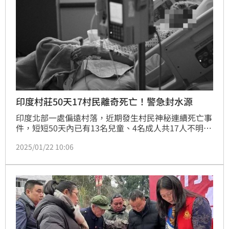
魚。（唐家興）
印度村莊50天17村民離奇死亡！警急封水源
印度北部一處偏遠村落，近期發生村民神秘連續死亡事
件，短短50天內已有13名兒童、4名成人共17人不明原
因驟逝，死者分屬3個家庭，彼此都有血緣關係，居住
2025/01/22 10:06
的住宅僅相距約1.5公里，引起村民恐慌，就連醫生也
無法確定死亡原因，當局初步調查可能與水源汙染有
關，目前當局已下令封閉泉水，禁止居民使用。