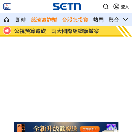
登入
即時
慈濟遭詐騙
台股怎投資
熱門
影音
熱
8縣市豪、大雨特報 大雷雨最新警戒區曝
鬼月來