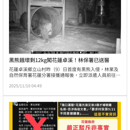
黑熊餓壞剩12kg闖花蓮卓溪！林保署已送醫
花蓮卓溪鄉立山村昨（9）日首度有黑熊入侵，林業及
自然保育署花蓮分署接獲通報後，立即派遣人員前往勘
查，並設置紅外線照相機監控與誘捕籠，於昨晚9時46
2025/11/10 04:49
分成功捕獲一隻體重僅12.3公斤、營養不良的幼年公
熊，現已送往東部野生動物救傷中心野灣動物醫院進行
檢查與照護。