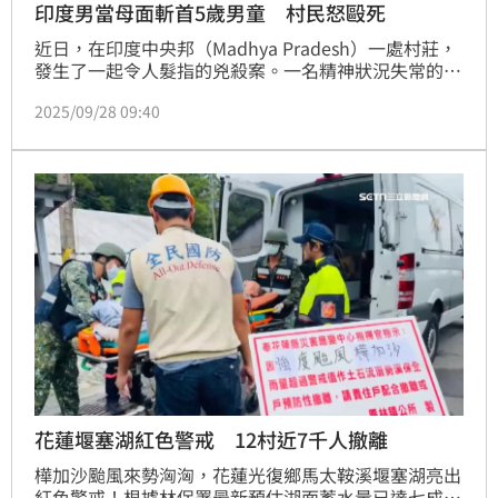
印度男當母面斬首5歲男童 村民怒毆死
近日，在印度中央邦（Madhya Pradesh）一處村莊，
發生了一起令人髮指的兇殺案。一名精神狀況失常的男
子，竟在光天化日之下騎自行車闖進一戶民宅，用家中
2025/09/28 09:40
的鏟子砍下一名5歲男童的頭顱。男童的母親受到莫大
驚嚇，放聲尖叫，聞聲趕來的暴怒村民對兇嫌施以毫不
留情的痛打，導致他事後在被警方送往醫院的途中死
亡。
花蓮堰塞湖紅色警戒 12村近7千人撤離
樺加沙颱風來勢洶洶，花蓮光復鄉馬太鞍溪堰塞湖亮出
紅色警戒！根據林保署最新預估湖面蓄水量已達七成