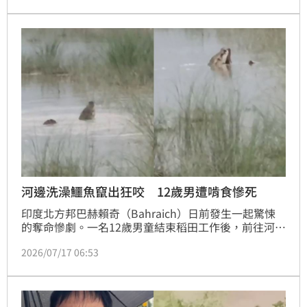
隔日劉男趁何男在河邊接水時，持扁擔重擊其頭頸部致
死，隨後慌忙潛逃至霸王嶺深山，躲了21年直到今年3
月才被發現。目前，該案由警方依法辦理中。
河邊洗澡鱷魚竄出狂咬 12歲男遭啃食慘死
印度北方邦巴赫賴奇（Bahraich）日前發生一起驚悚
的奪命慘劇。一名12歲男童結束稻田工作後，前往河邊
清洗手腳，不料慘遭一隻突然竄出的鱷魚襲擊並拖入加
2026/07/17 06:53
格拉河（Ghaghara River）中。當時男童叔叔與村民試
著搶救，還是無法從鱷魚口中奪回孩子，男童遺體在事
發5小時後被尋獲。