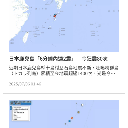
日本鹿兒島「6分鐘內連2震」 今狂震80次
近期日本鹿兒島縣十島村惡石島地震不斷，吐噶喇群島
（トカラ列島）累積至今地震超過1400次，光是今
（6）日截至日本當地時間14時30分就已經地震超過80
2025/07/06 01:46
次，其中規模最大的一起就發生在日本時間14時07分
（台灣時間13時07分），規模5.4，震源深度20公里，
最大震度5強就在鹿兒島十島村，6分鐘內連兩起震度5
強的地震，日本氣象廳也將緊急召開記者會說明。