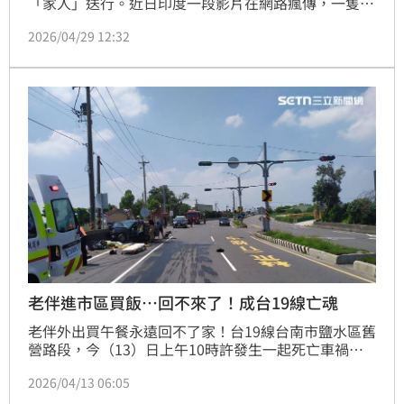
「家人」送行。近日印度一段影片在網路瘋傳，一隻長
期棲身村落的流浪狗過世後，這支流浪犬在面對劇毒眼
2026/04/29 12:32
鏡蛇時挺身而出，最終雖不幸喪命，但成功阻止毒蛇接
近現場約30多名幼童。當地居民事後自發為牠舉辦完整
葬禮，不僅披上花圈、舉行祈禱儀式，甚至依照人類喪
禮流程火化或安葬，畫面曝光引發熱議。
老伴進市區買飯⋯回不來了！成台19線亡魂
老伴外出買午餐永遠回不了家！台19線台南市鹽水區舊
營路段，今（13）日上午10時許發生一起死亡車禍，
一輛自小客車與機車正面對撞，2人當場失去生命跡
2026/04/13 06:05
象，經搶救仍宣告不治。據了解，70歲楊姓騎士當地村
民，中午進鹽水市區買午餐，卻在回程時碰上死劫，詳