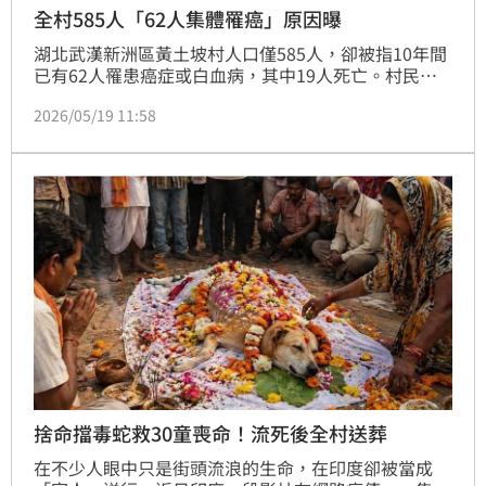
全村585人「62人集體罹癌」原因曝
湖北武漢新洲區黃土坡村人口僅585人，卻被指10年間
已有62人罹患癌症或白血病，其中19人死亡。村民質
疑，與村內一間長期排污的泡花鹼廠有關，更爆出涉事
2026/05/19 11:58
工廠老闆坦承，環保人員曾在檢測前提前通知堵住排污
口，引發外界質疑基層監管失職。
捨命擋毒蛇救30童喪命！流死後全村送葬
在不少人眼中只是街頭流浪的生命，在印度卻被當成