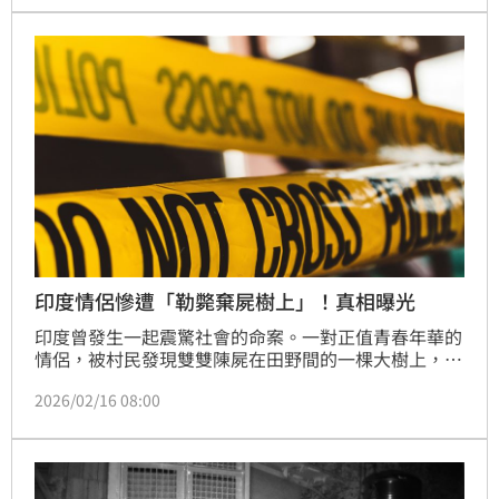
細肇事責任及死因，有待進一步調查釐清。
印度情侶慘遭「勒斃棄屍樹上」！真相曝光
印度曾發生一起震驚社會的命案。一對正值青春年華的
情侶，被村民發現雙雙陳屍在田野間的一棵大樹上，死
狀極為慘烈。據悉，兩人被尋獲時，身體表面皆被大量
2026/02/16 08:00
的泥土覆蓋，早已失去生命跡象。這起事件初步看來雖
像極了走上絕路的輕生案件，但隨著家屬的指控與警方
介入，真相竟疑似是女方的父親痛下殺手。