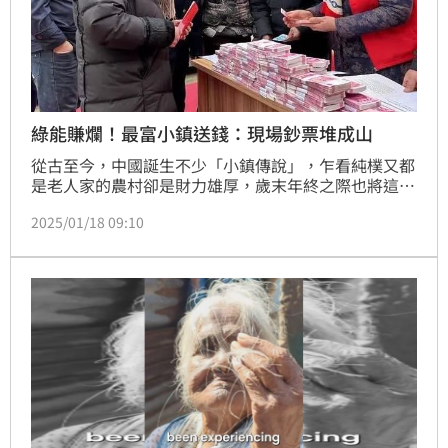
綠能賺爛！最富小鎮送錢：現場鈔票堆成山
從古至今，中國誕生不少「小鎮傳說」，乍看純樸又都
是老人家的農村卻是財力雄厚，歲末年終之際也將這些
紅利，回饋給村民，創造不少話題。近日，被稱為四川
2025/01/18 09:10
最富小鎮的龍德鎮的一場「發錢秀」，就引發了許多網
友的好奇。