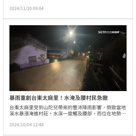
子後並進行分屍，目前懷疑藏入附近深山中躲避追緝。
2024/11/20 09:04
暴雨重創台東太麻里！水淹及腰村民急撤
台東太麻里受到山陀兒帶來的豐沛降雨影響，倒致當地
溪水暴漲淹進村莊，水深一度觸及腰部，而位在地勢較
高的嘉蘭村同樣難以倖免，村長急撤35名村民到活動中
2024/10/04 12:48
心避難，暫時脫離險境，而當地民眾也表示，住在這邊
6、70年，還是第一次水淹得如此嚴重。