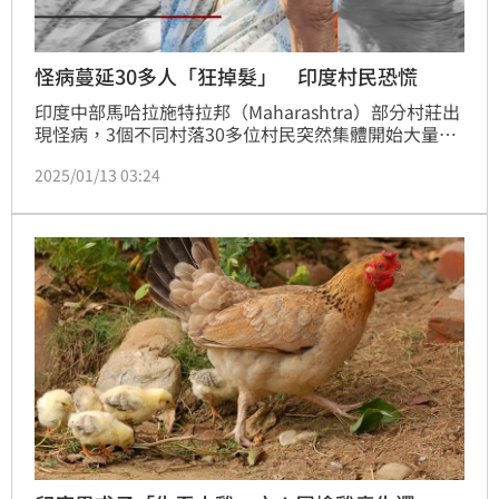
怪病蔓延30多人「狂掉髮」 印度村民恐慌
印度中部馬哈拉施特拉邦（Maharashtra）部分村莊出
現怪病，3個不同村落30多位村民突然集體開始大量掉
髮，有人甚至在短短幾天內變成禿頭，還有男性發現連
2025/01/13 03:24
鬍子都在脫落，村子裡陷入恐慌。當地衛生部門調查後
發現，大部分發病村民的頭皮上被檢驗出遭某種真菌感
染，是否因感染造成掉髮，還要進行更多檢測，才能釐
清確切原因。