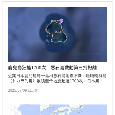
地旁山溝處尋獲男子，但男子已多日未進食、身體相當
虛弱，將其送醫救治後已無大礙。
鹿兒島狂搖1700次 惡石島啟動第三批撤離
近期日本鹿兒島縣十島村惡石島地震不斷，吐噶喇群島
（トカラ列島）累積至今地震超過1700次，日本氣象
廳日前也示警近期防範強烈地震。此前，十島村已經啟
2025/07/09 11:40
動撤離，前後撤離了島上共59人，預計今（9）日完成
第三批撤離人員，將有20人留守在惡石島。