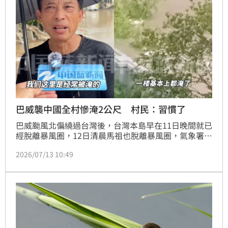
巴威襲中國全村慘淹2公尺 村民：習慣了
巴威颱風北偏繞過台灣後，台灣本島早在11日晚間就已
經脫離暴風圈，12日清晨馬祖也脫離暴風圈，氣象署解
除巴威颱風海上陸上颱風警報，隨後巴威颱風登陸中
2026/07/13 10:49
國，狂風暴雨為中國造成災情，中國浙江省溫州市多處
村莊淹水，位於永嘉縣的坦下村災情尤為嚴峻，整個村
莊一度被洪水吞噬，積水深度最高逼近2公尺，然而村
民受訪時卻淡定表示「習慣了」。