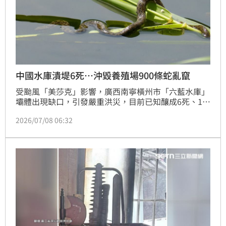
中國水庫潰堤6死…沖毀養殖場900條蛇亂竄
受颱風「美莎克」影響，廣西南寧橫州市「六藍水庫」
壩體出現缺口，引發嚴重洪災，目前已知釀成6死、11
失聯的慘劇；更雪上加霜的是，當地一處養蛇場遭洪水
2026/07/08 06:32
沖毀，900條養殖蛇外逃，據傳已有人被咬傷死亡，引
發網友熱議。