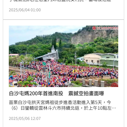
遭依法送辦；謝男也因案退伍，法官審理後，將他依無
2025/06/04 01:00
故攝錄他人性影像罪，處4個月有期徒刑，得易科罰
金，沒收作案用的iPhone手機。
白沙屯媽200年首進南投 震撼空拍畫面曝
苗栗白沙屯拱天宮媽祖徒步進香活動進入第5天，今
（6）日鑾轎從雲林斗六市持續北返，於上午10點左
右，媽祖來到彰化二水鄉、南投名間鄉的關鍵分叉路
2025/05/06 12:07
口，引發矚目。因為白沙屯媽進香200年來，從未去過
南投縣，如今終於踏上南投村民紛紛感動接駕，空拍畫