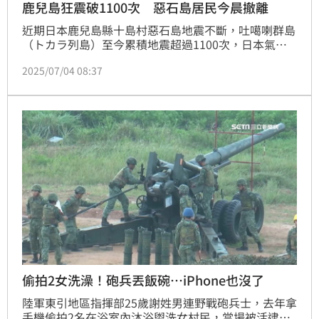
鹿兒島狂震破1100次 惡石島居民今晨撤離
近期日本鹿兒島縣十島村惡石島地震不斷，吐噶喇群島
（トカラ列島）至今累積地震超過1100次，日本氣象
廳示警近期防範強烈地震，也讓不少民眾想起2011年
2025/07/04 08:37
311大地震前，也曾出現類似的連續震動，也讓日本民
眾對於「吐噶喇法則」更加關注，擔憂是否為下一場強
震的前兆。十島村已經啟動撤離，開放村民自由選擇離
島，第一批離島避難的13位居民，渡輪已於今（4）日
凌晨出發，預計傍晚會抵達鹿兒島市港。
偷拍2女洗澡！砲兵丟飯碗…iPhone也沒了
陸軍東引地區指揮部25歲謝姓男連野戰砲兵士，去年拿
手機偷拍2名在浴室內沐浴盥洗女村民，當場被活逮，