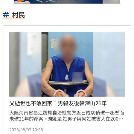
村民
父逝世也不敢回家！男殺友後躲深山21年
大陸海南省昌江黎族自治縣警方近日成功偵破一起懸而
未破21年的命案。嫌犯劉姓男子與何姓被害人在2005
年某日一起上山砍樹，夜間劉男戴著頭燈為自己照明，
2026/08/07 10:55
引發何男開玩笑抱怨，導致劉男自認丟臉而懷恨在心；