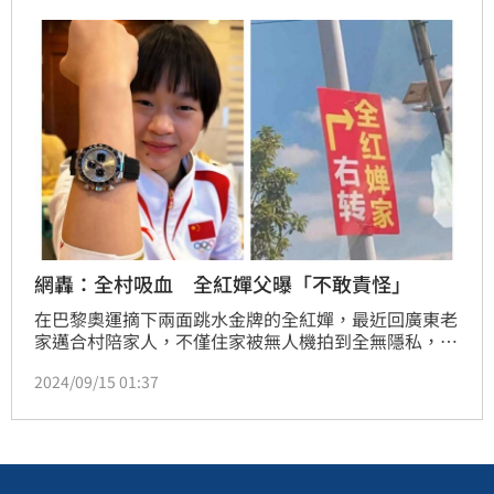
網轟：全村吸血 全紅嬋父曝「不敢責怪」
在巴黎奧運摘下兩面跳水金牌的全紅嬋，最近回廣東老
家邁合村陪家人，不僅住家被無人機拍到全無隱私，絡
繹不絕的打卡人潮更讓她被騷擾到無法休息，還有路牌
2024/09/15 01:37
特別指明她家方向，毫無底線的行為讓網友怒轟：「一
村子人都心安理得在吸全紅嬋的血，地方上對此是放任
縱容的。」