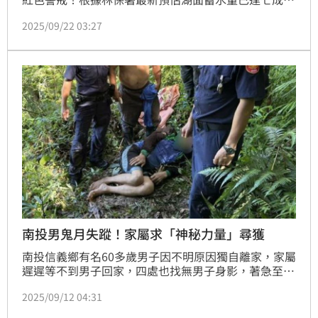
四，最快24日就可能壩頂溢流威脅下游村落，縣府緊急
2025/09/22 03:27
通知撤村，光復、萬榮與鳳林三鄉鎮共計1800戶約六
千多人將撤離。
南投男鬼月失蹤！家屬求「神秘力量」尋獲
南投信義鄉有名60多歲男子因不明原因獨自離家，家屬
遲遲等不到男子回家，四處也找無男子身影，著急至派
出所通報協尋，但經警方及村人一同搜尋下仍無所獲。
2025/09/12 04:31
家屬最終只好依循部落傳統，向祖靈祈求能儘速找回男
子，沒想到神奇的事情竟然發生，3日後警方在其祖靈