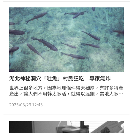
面也曝光。
湖北神秘洞穴「吐魚」村民狂吃 專家氣炸
世界上很多地方，因為地理條件得天獨厚，有許多特產
產出，讓人們不用幹太多活，就得以溫飽，當地人多會
視為這是上天的恩寵，取之也認為理所當然；在湖北省
2025/03/23 12:43
十堰市有一個洞穴，從外觀上來看沒什麼特別，不過讓
人們吃驚的是，每年大約清明節前後，山洞就會不斷向
外「吐魚」，這對當地村民來說，不用捕撈就有魚直接
送上門，簡直就是天上掉下來的禮物；因此，每年這時
候就會吸引大批村民來此捕撈，大快朵頤享受味美的鮮