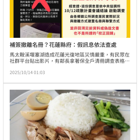
補簽撤離名冊？花蓮縣府：假訊息依法查處
馬太鞍溪堰塞湖造成花蓮光復地區災情嚴重，有民眾在
社群平台貼出影片，有鄰長拿著保全戶清冊調查表格，
懷疑是補做撤離名冊。花蓮縣政府今（14）天午間發出
2025/10/14 01:03
聲明駁斥，花蓮縣府並呼籲民眾切勿以片面或未經查證
資，散布謠言，干擾救災工作。任何假訊息將依《災害
防救法》第53條、《社會秩序維護法》第63條，依法
查處，以維護前線救災秩序。