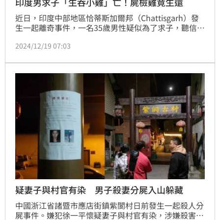
印度男求子「生吞小雞」亡！屍檢雞竟生還
近日，印度中部地區恰蒂斯加爾邦（Chattisgarh）發
生一起離奇事件，一名35歲男性疑似為了求子，聽信密
宗「坦陀羅」教（Tantra）修行者的慫恿，生吞一隻小
2024/12/19 07:03
雞以進行某種宗教儀式。男子返家之後因窒息死亡，而
當地法醫在執行屍檢時，從喉嚨附近的切口，救出了這
隻小雞。
疑妻子與村官有染 男子殺妻分屍入山躲藏
中國浙江省諸暨市應店街鎮紫閬村日前發生一起殺人分
屍事件。嫌犯徐一平懷疑妻子與村官有染，涉嫌殺害妻