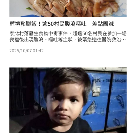
葬禮豬腳飯！逾50村民腹瀉嘔吐 差點團滅
泰北村落發生食物中毒事件，超過50名村民在參加一場
喪禮後出現腹瀉、嘔吐等症狀，被緊急送往醫院救治。
事故疑因喪禮上分發的豬腳飯與水煮蛋所致。
2025/10/07 01:42