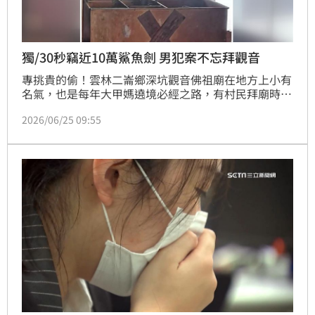
獨/30秒竊近10萬鯊魚劍 男犯案不忘拜觀音
專挑貴的偷！雲林二崙鄉深坑觀音佛祖廟在地方上小有
名氣，也是每年大甲媽遶境必經之路，有村民拜廟時赫
然驚見，神桌旁的法器櫃五寶少了一寶，一把價值近10
2026/06/25 09:55
萬的鯊魚劍不翼而飛，調監視器尋賊，發現一名男子騎
機車來，先雙手合十參拜，接著偷走鯊魚劍藏在衣服
內，全程只花了30秒。