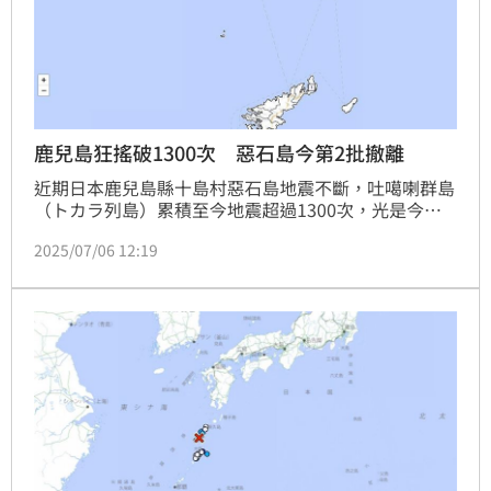
鹿兒島狂搖破1300次 惡石島今第2批撤離
近期日本鹿兒島縣十島村惡石島地震不斷，吐噶喇群島
（トカラ列島）累積至今地震超過1300次，光是今
（6）日凌晨至上午地震就已經超過30次，日本氣象廳
2025/07/06 12:19
日前也示警近期防範強烈地震。十島村已經啟動撤離，
第一批離島避難的13位居民，已於4日晚間抵達鹿兒島
市港；第二批惡石島撤離人員共46人，在今天清晨出
發，預計明6日傍晚抵達鹿兒島港。