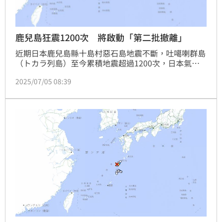
鹿兒島狂震1200次 將啟動「第二批撤離」
近期日本鹿兒島縣十島村惡石島地震不斷，吐噶喇群島
（トカラ列島）至今累積地震超過1200次，日本氣象
廳示警近期防範強烈地震。今（5）日清晨日本時間6時
2025/07/05 08:39
29分，當地再發生規模5.3地震，也是上千次地震中規
模較大的一起。十島村已經啟動撤離，開放村民自由選
擇離島，第一批離島避難的13位居民，已於昨（4）日
凌晨出發，搭10小時渡輪於昨晚間抵達鹿兒島市港；第
二批人員預計明（6）日從惡石島撤離。