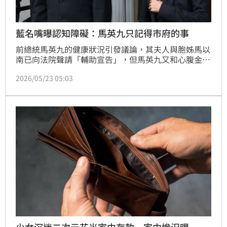
藍名嘴曝認知障礙：馬英九只記得市府的事
前總統馬英九的健康狀況引發議論，其夫人與胞姊馬以
南已向法院聲請「輔助宣告」，但馬英九又和心腹金溥
聰拍片強調自己沒有失智，讓外界霧裡看花。藍營名嘴
2026/05/23 05:03
陳鳳馨透露，這幾年她有聽說，馬英九現在記得的都是
他在台北市政府時期的事情，總統府時期的事幾乎都忘
了，直言這就是認知障礙的前兆，而馬英九本人沒有病
識感，很容易被操弄，「我當然選擇相信周美青」。