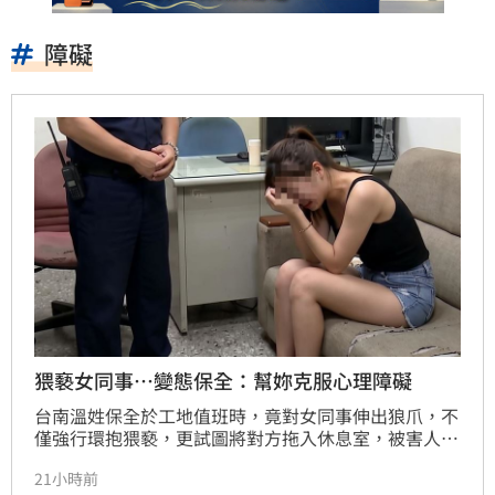
障礙
猥褻女同事…變態保全：幫妳克服心理障礙
台南溫姓保全於工地值班時，竟對女同事伸出狼爪，不
僅強行環抱猥褻，更試圖將對方拖入休息室，被害人隨
後逃離並報警。溫男起初辯稱雙方合意，但檢方提出關
21小時前
鍵錄音，內容顯示女方多次拒絕，且DNA鑑定結果與溫