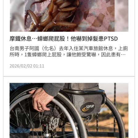
摩鐵休息…蟑螂爬屁股！他嚇到掉髮患PTSD
台南男子阿國（化名）去年入住某汽車旅館休息，上廁
所時，1隻蟑螂爬上屁股，讓他飽受驚嚇，因此患有
PTSD、睡眠障礙與脫髮，向業者求償6萬元；不過業者
2026/02/02 01:11
主張，他反映此事後，沒立刻處理，還有2名朋友來
訪，待3小時40分鐘，直到時間到才退房，顯然未受影
響；法官也認為，無證據證明，因受蟑螂驚嚇導致所述
身體狀況產生，因此，駁回告訴。