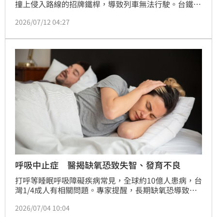
撞上侵入路線的招牌鐵桿，導致列車無法行駛。台鐵指
出，40名旅客已換乘，現場於上午7時55分排除障礙，
2026/07/12 04:27
路線恢復正常。
呼吸中止症 醫揭缺氧恐致失智、發育不良
打呼等睡眠呼吸障礙疾病常見，全球約10億人患病，台
灣1/4成人有相關問題。專家提醒，長期缺氧恐導致心
血管疾病、失智及發育不良，影響遍及全齡，應及早評
2026/07/04 10:04
估治療以降風險。