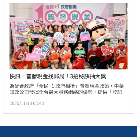
的根源都不在腎，而是在「血管」。（記者唐家興）
快訊／普發現金找郵局！3招秘訣抽大獎
為配合政府「全民+1 政府相挺」普發現金政策，中華
郵政公司發揮全台最大服務網絡的優勢，提供「登記入
帳」、「ATM領現」以及「郵局臨櫃領現」三大管道，
2025/11/13 02:43
讓民眾能夠輕鬆領取1萬元現金，同時再加碼推出抽獎
活動與限量紅包袋，邀請全民一起領錢又抽好康。