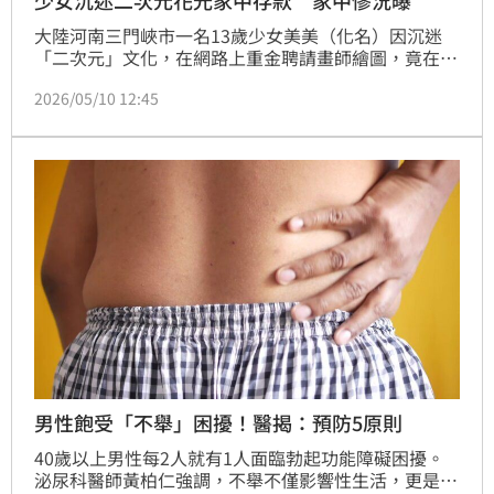
少女沉迷二次元花光家中存款 家中慘況曝
大陸河南三門峽市一名13歲少女美美（化名）因沉迷
「二次元」文化，在網路上重金聘請畫師繪圖，竟在短
時間內將父親辛苦在外打工多年、全家僅存的18萬人民
2026/05/10 12:45
幣（約新台幣80萬元）存款全花光，直到其父近日因修
車需付款時發現餘額不足才發現。親戚透露，美美的父
親有認知障礙，母親精神分裂，經濟狀況沒有很好，沒
想到還發生這種狀況。
男性飽受「不舉」困擾！醫揭：預防5原則
40歲以上男性每2人就有1人面臨勃起功能障礙困擾。
泌尿科醫師黃柏仁強調，不舉不僅影響性生活，更是心