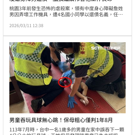
桃園3年前發生恐怖的虐殺案，領有中度身心障礙詹姓
男因弄壞工作機具，遭4名國小同學以還債名義，任意
苛扣工資，還長期出手凌虐，只能服用止痛藥過活，還
2026/03/11 12:38
要被要求要求繼續工作，即使在主嫌住處彎腰作嘔，卻
無人聞問，最終因傷勢過重，血性休克及腦損傷死亡；
此案一審於近日宣判，並將4名涉案人分別判刑。
男童吞玩具球無心跳！保母粗心僅判1年8月
113年7月時，台中一名1歲多的男童在家中誤吞下一顆