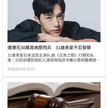
遭爆花30萬買病歷閃兵 31歲男星不忍發聲
31歲男星石承泫因主演BL劇《正負之間》打開知名
度，日前卻遭前經紀人湯容榕指控涉嫌以造假醫療證明
逃避兵役，甚至利用長輩身心障礙識別證逃避停車費。
2026/06/05 12:15
相關案件經臺灣臺北地方檢察署偵查後，前經紀人湯容
榕獲不起訴。對此，石承泫強本月正式委任律師，依法
向臺灣高等檢察署聲請再議，希望案件能獲重新審視。
宋亭誼報導