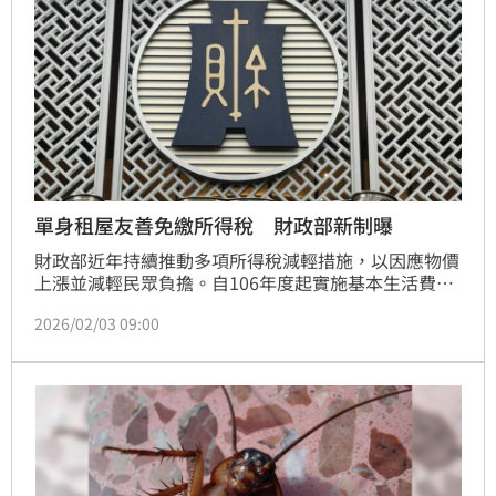
單身租屋友善免繳所得稅 財政部新制曝
財政部近年持續推動多項所得稅減輕措施，以因應物價
上漲並減輕民眾負擔。自106年度起實施基本生活費不
課稅，107年度優化稅制，大幅調高標準扣除額等四項
2026/02/03 09:00
扣除額。為照顧育兒、租屋及長照家庭，108年度增訂
長照扣除額並調高額度，幼兒學前及房屋租金支出也擴
大適用範圍。115年度（明年申報適用）免稅額調升至
10.1萬元，標準扣除額至13.6萬元，薪資及身心障礙扣
除額至22.7萬元。經優化後，單身年薪64.4萬元、雙薪
租屋家庭年薪110.8萬元、四口之家年薪168.5萬元，以
及三代同堂年薪224.35萬元，皆可免繳所得稅，持續減
輕民眾租稅負擔，建構優質賦稅環境。