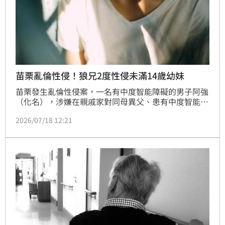
苗栗亂倫性侵！狼兄2度性侵未滿14歲幼妹
苗栗發生亂倫性侵案，一名有中度智能障礙的男子阿強
（化名），涉嫌在親戚家對同母異父、患有中度智能障
礙又未滿14歲的妹妹伸狼爪，兩度硬上得逞，直到學校
2026/07/18 12:21
及社工發現異狀，全案才曝光。