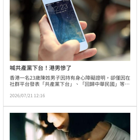
署昨(22日)赴其住處致贈慰問金，希望對她艱困的生活
喊共產黨下台！港男慘了
香港一名23歲陳姓男子因持有身心障礙證明，卻僅因在
社群平台發表「共產黨下台」、「回歸中華民國」等言
論，並宣傳台灣政黨，遭香港法院依「煽動他人顛覆國
2026/07/21 12:16
家政權罪」重判入獄2年4個月。儘管辯方律師強調被告
患有輕度智能障礙，認知能力受限且無實際行動，但國
安法指定法官陳廣池認定其言論具備煽動意圖，不顧被
告身心狀況執意判刑。此案引發國際社會譁然，各界質
疑港版國安法淪為打壓異見、無視人權的工具，對弱勢
群體採取極端