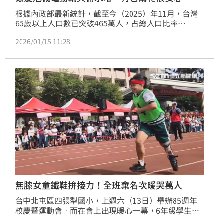
根據內政部最新統計，截至今（2025）年11月，台灣
65歲以上人口數已突破465萬人，占總人口比率
19.99%，逼近「超高齡社會」所訂老年人口數20%大
2026/01/15 11:28
關，並預估至2070年老年人口將逼近總人口5成。面對
人口結構劇變，如何保障高齡者生活品質，成為社會各
界亟需重視的課題。國泰產險看準銀髮族與身心障礙族
群對於行動輔具的需求，領先業界首創「個人電動行動
輔具綜合保險」，打造全台首張專為電動輔具量身設計
的保險方案，透過保險保障為銀髮族與身心障礙族群降
低風險，成為高齡社會的安全屏障。
無膝女童鐵鞋拚接力！全班棄名次暖哭萬人
台中北屯區四張犁國小，上週六（13日）舉辦85週年
校慶暨運動會，而在會上出現暖心一幕，6年級學生的