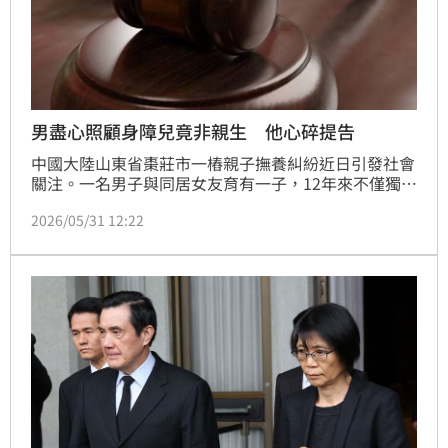
男盡心照顧身障兒竟非親生 他心碎提告
中國大陸山東省棗莊市一樁親子撫養糾紛近日引發社會
關注。一名男子與同居女友育有一子，12年來不僅獨自
承擔撫養責任，還持續為罹患智能障礙的孩子進行復健
2026/05/31 12:22
治療。然而，一紙親子鑑定報告卻揭露殘酷真相，證實
孩子並非其親生骨肉。男子憤而提告，要求返還多年撫
養及醫療支出並求償精神損害。法院審理後認定女方存
在明顯過錯，判決須賠償男子共16萬元人民幣，並由女
方負責撫養孩子。