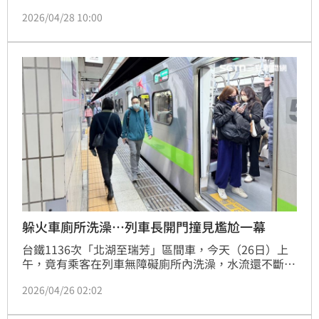
血管疾病等慢性病的早期徵兆。民眾可利用IIEF-5量表
2026/04/28 10:00
自我檢測，若晨間勃起減少、硬度不足且持續三個月以
上，建議及早就醫。預防上應採地中海飲食、戒菸並規
律進行凱格爾或有氧運動。及早針對血管、荷爾蒙等因
素進行治療，不僅能重拾自信，更能守護全身健康。
躲火車廁所洗澡…列車長開門撞見尷尬一幕
台鐵1136次「北湖至瑞芳」區間車，今天（26日）上
午，竟有乘客在列車無障礙廁所內洗澡，水流還不斷流
出門外，導致車廂積水；列車長獲報到場，開門竟撞
2026/04/26 02:02
見，該名男乘客在洗澡；同車的乘客也傻眼並將所見所
聞PO文；據悉，這次並非首次發生類似案件，這個月