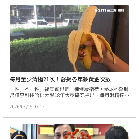
已發生第3次，乘客在列車上無障礙廁所洗澡的鬧劇。
每月至少清槍21次！醫揭各年齡黃金次數
「性」不「性」福其實也是一種健康指標，泌尿科醫師
呂謹亨引述哈佛大學18年大型研究指出，每月射精達
21次以上的男性，與每月射精4-7次的族群相比，罹患
2026/04/15 07:15
攝護腺癌的風險可大幅降低。另考量體能差異，日本醫
師建議依年齡調整目標，40以上族群每月12至18次，
60以上每月可維持6至10次。