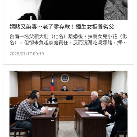
嫖賭又染毒…老了零存款！獨生女拒養劣父
台南一名父親大壯（化名）離婚後，扶養女兒小花（化
名），但卻未負起家庭責任，反而沉溺吃喝嫖賭，揮霍
家產，對家庭及子女毫無貢獻，甚至還染上吸毒惡習，
2026/07/17 09:19
多次進出監獄服刑；年老大壯領有身心障礙手冊，失去
維生能力，女兒則向上法院控訴父親過往列舉，法官審
理後，裁准免除小花對大壯的扶養義務。