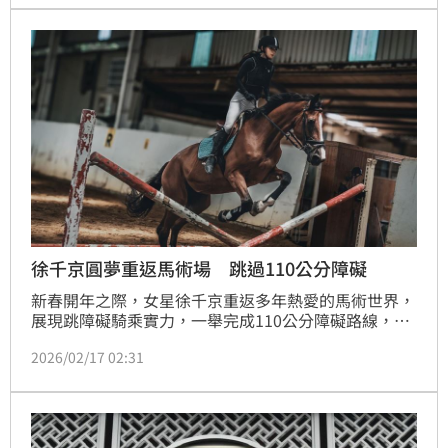
徐千京圓夢重返馬術場 跳過110公分障礙
新春開年之際，女星徐千京重返多年熱愛的馬術世界，
展現跳障礙騎乘實力，一舉完成110公分障礙路線，從
起跳、連續跨欄到完整跑完全場，動作俐落穩定，為新
2026/02/17 02:31
的一年揭開充滿希望與力量的序幕。徐千京坦言，學騎
馬是一條漫長且需要極大耐心的路，「從一開始完全不
懂馬，到慢慢了解牠們的習性、情緒與節奏，我花了非
常多時間在練習與磨合上。」