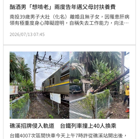
酗酒男「想啃老」兩度告年邁父母討扶養費
南投39歲男子大壯（化名）離婚且無子女，因罹患肝病
領有極重度身心障礙證明，自稱失去工作能力，向法院
訴請要求年邁父母每月支付共1萬元的扶養費；但父母
2026/07/13 07:45
出庭痛訴，兒子長年酗酒、惹是生非，從未盡過孝道。
法院綜合相關證據，認定他未達無謀生能力門檻，駁回
告訴，但他又提起抗告，依舊遭法院駁回。
礁溪招牌侵入軌道 台鐵列車撞上40人換乘
台鐵4007次區間快車今天上午7時許從礁溪站開出後，