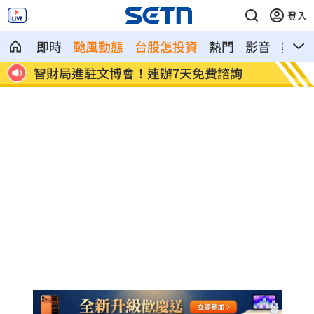
登入
即時
颱風動態
台股怎投資
熱門
影音
熱搜
詢
ETF爆208億逃命潮！ 溫建勳揭買盤
記憶體
牛！