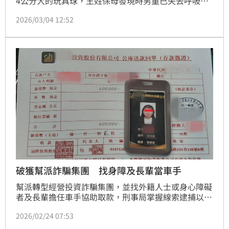
4公分大的玩具球，王姓保母發現時男童已失去呼吸心
跳，經緊急送醫救回一命，但卻因腦部損傷造成腦麻、
2026/03/04 12:52
語言障礙，至今男童僅能翻身，仍無法說話。家屬事後
對保母提告過失重傷害，經法院審理判處1年8月徒刑。
可上訴。
破獲幫派詐騙集團 找身障及長輩當車手
幫派轉型經營投資詐騙集團，並找外籍人士或身心障礙
者及長輩擔任車手協助取款，刑事局掌握線索逮捕以冷
姓幫派分子為首的集團共31人，警詢後依法把此集團送
2026/02/24 07:53
辦。