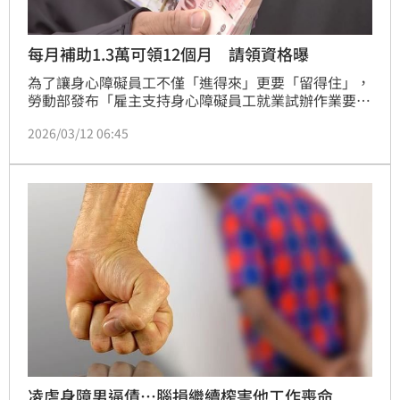
每月補助1.3萬可領12個月 請領資格曝
為了讓身心障礙員工不僅「進得來」更要「留得住」，
勞動部發布「雇主支持身心障礙員工就業試辦作業要
點」，鎖定已有進用身心障礙員工的事業單位，只要僱
2026/03/12 06:45
用3名以上身心障礙員工，且提出職場支持計畫，計畫
執行期間每年最高可獲得新臺幣30萬元的經費補助，若
採取群組進用模式還可額外領取獎勵金，試辦期至116
年底止，與企業攜手打造共融職場。
凌虐身障男逼債…腦損繼續榨害他工作喪命