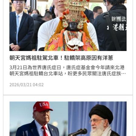
朝天宮媽祖駐駕北車！駐轎架高原因有洋蔥
3月21日為世界唐氏症日，唐氏症基金會今年請來北港
朝天宮媽祖駐轎台北車站，盼更多民眾關注唐氏症族群
與社會共融議題。北港媽祖昨抵達台北，北港朝天宮董
2026/03/21 04:02
事長蔡咏鍀、唐氏症基金會董事長林正俠迎接媽祖，並
將駐轎架高至1.5公尺，讓乘電動輪椅、高背輪椅的身
障者，稍微低頭就能「鑽轎底」，盼藉此落實「共融理
念」。（記者：簡浩正）