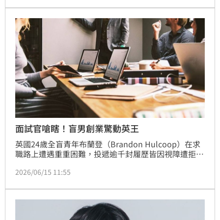
面試官嗆瞎！盲男創業驚動英王
英國24歲全盲青年布蘭登（Brandon Hulcoop）在求
職路上遭遇重重困難，投遞逾千封履歷皆因視障遭拒。
面對職場歧視，他選擇霸氣創業，成立無障礙服務公司
2026/06/15 11:55
「All Things Dotty」，專為視障者提供專業服務。這
段勵志的逆襲故事不僅讓他榮獲國王信託企業獎，更獲
邀至白金漢宮覲見英王查爾斯三世。布蘭登目前積極推
動視障者就業權益，期盼透過自身影響力，打破社會對
身障人士的刻板印象與歧視標籤。