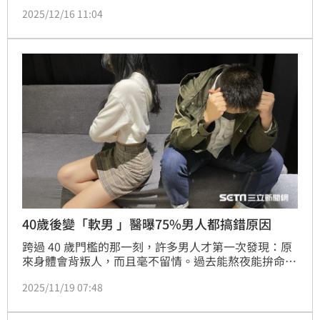
大隊接力賽中，一名先天沒有左膝蓋骨的女學生宥萱，
2025/12/16 11:04
在全班支持下，擔任比賽最後一棒，穿著鐵鞋支架在賽
場上賣力奔跑，看著她克服自身障礙，努力衝過終點線
的一幕，讓所有師生都感動不已。而畫面曝光後，也在
網路上引發熱議，網友們除了大讚宥萱很勇敢，也讚嘆
全班師生不在乎名次，讓孩子們留下最美好的回憶。
40歲後變「軟男 」醫曝75%男人都搞錯原因
跨過 40 歲門檻的那一刻，許多男人才第一次發現：原
來身體會背叛人，而且毫不留情。過去能熬夜能拚命、
覺得自己永遠是鋼鐵軀體的人，如今卻在某些時刻突然
2025/11/19 07:48
卡住、無力、反應鈍到陌生。那是一種說不出口的挫敗
感，也是一個中年男人最不願承認的現實。更殘酷的
是：多數人以為自己的問題是腎虛，但醫界指出：75% 