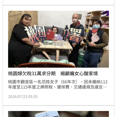
男吻合，證據確鑿。台南地院審理後，依強制猥褻罪判
處8個月有期徒刑。
桃園婦欠稅31萬求分期 揭顧癱女心酸家境
桃園市觀音區一名范姓女子（66年次），因未繳納112
年度至115年度之牌照稅、健保費、交通違規及違反區
域計畫法罰鍰計新臺幣（下同）31萬5,832元，遭移送
2026/07/23 05:35
法務部行政執行署桃園分署強制執行。經深入調查，發
現范女家境困頓，須扶養因腦膜炎癱瘓、生活無法自理
的重度身心障礙孩子，經濟壓力沉重，生活困苦，近日
因沒有工作，需靠向親友借貸來支付生活開銷，桃園分