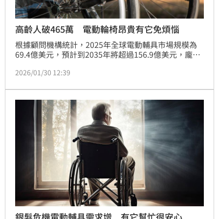
高齡人破465萬 電動輪椅昂貴有它免煩惱
根據顧問機構統計，2025年全球電動輔具市場規模為
69.4億美元，預計到2035年將超過156.9億美元，龐大
市場規模的背後凸顯人口老化加劇、傷殘人士增加及電
2026/01/30 12:39
動輔具技術的快速進步。面對人口結構劇變，如何保障
高齡者生活品質，成為社會各界亟需重視的課題。國泰
產險看準銀髮族與身心障礙族群對於行動輔具的需求，
領先業界首創「個人電動行動輔具綜合保險」，打造全
台首張專為電動輔具量身設計的保險方案，透過保險保
障為銀髮族與身心障礙族群降低風險，成為高齡社會的
安全屏障。
銀髮危機電動輔具需求增 有它幫忙很安心