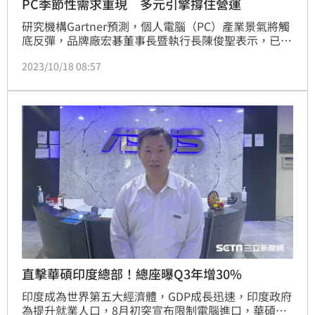
PC季節性需求重現 多元引擎撐住營運
研究機構Gartner預測，個人電腦（PC）產業景氣將觸
底反彈，品牌廠宏碁董事長暨執行長陳俊聖表示，已看
到季節性需求出現，先前景氣不佳時，宏碁靠著多元事
2023/10/18 08:57
業引擎撐住營運動能，未來會孵化更多「反景氣」子公
司。
直擊華碩印度總部！總座曝Q3年增30%
印度成為世界第五大經濟體，GDP成長迅速，印度政府
為提升就業人口，8月初突宣布限制電腦進口，華碩