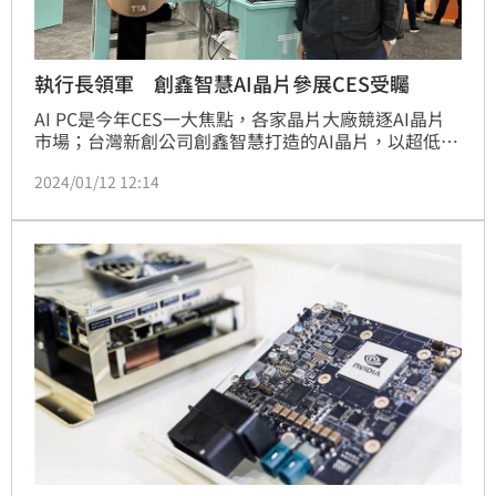
執行長領軍 創鑫智慧AI晶片參展CES受矚
AI PC是今年CES一大焦點，各家晶片大廠競逐AI晶片
市場；台灣新創公司創鑫智慧打造的AI晶片，以超低功
耗、降低記憶體需求，提供PC運作AI軟體的新方案，
2024/01/12 12:14
獲得國際學術雜誌介紹。