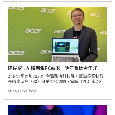
輝達（nVidia）是更好的AI選擇，但英特爾仍值得少量
布局。
陳俊聖：AI將刺激PC需求 明年會比今年好
宏碁集團參加2023年台灣醫療科技展，董事長暨執行
長陳俊聖今（30）日受訪談到個人電腦（PC）市況表
示，宏碁在黑色星期五和網購星期一的銷售令人滿意，
2023/11/30 08:34
看好生成式AI應用將對需求帶來新一波刺激，明年應該
會比今年好一些。