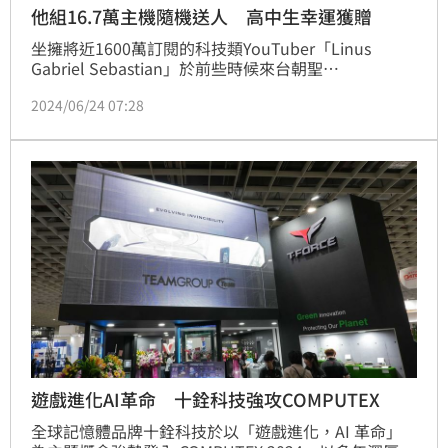
他組16.7萬主機隨機送人 高中生幸運獲贈
坐擁將近1600萬訂閱的科技類YouTuber「Linus 
Gabriel Sebastian」於前些時候來台朝聖
COMPUTEX，並在光華數位新天地隨機找店家，斥資
2024/06/24 07:28
5,159美元（約167,000新台幣）組了一台超高規格的主
機，並將其隨機送給了認出他的一名高中生。
遊戲進化AI革命 十銓科技強攻COMPUTEX
全球記憶體品牌十銓科技於以「遊戲進化，AI 革命」