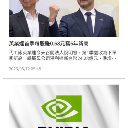
英業達首季每股賺0.68元寫6年新高
代工廠英業達今天召開法人說明會，第1季營收寫下單
季新高，歸屬母公司淨利達新台幣24.28億元，季增
17%、年增43%；每股盈餘0.68元，為近6年同期新
2026/05/12 05:45
高。經營團隊看好今年伺服器營收占比有望突破5成大
關，成為集團最重要的成長引擎。