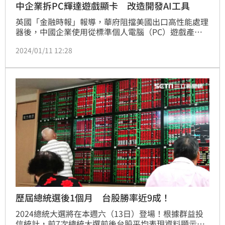
中企業拆PC輝達遊戲顯卡 改造開發AI工具
英國「金融時報」報導，華府阻擋美國出口高性能處理
器後，中國企業使用從標準個人電腦（PC）遊戲產品
拆解下來的輝達（Nvidia）晶片，改造來研發人工智慧
2024/01/11 12:28
（AI）工具。
歷屆總統選後1個月 台股勝率近9成！
2024總統大選將在本週六（13日）登場！根據群益投
信統計，前7次總統大選前後台股平均表現資料顯示，