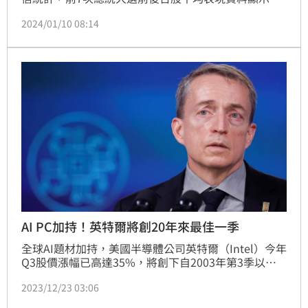
總統大選後大盤指數表現分別為後5日0.81%、後15日
2024/01/10 08:14
6.68%、後20日6.5%，都是呈現正報酬，其中選後一
個月上漲機率85.7%%，顯示出台股在總統大選不確定
因素解除後，有趨穩向上的態勢，台股有機會展開一波
行情。（記者：王翊綺）
AI PC加持！英特爾將創20年來最佳一季
全球AI題材加持，美國半導體公司英特爾（Intel）今年
Q3股價漲幅已高達35%，將創下自2003年第3季以來
最佳一季。英特爾今年股價累計漲幅也超過80%，遠遠
2023/12/23 03:06
跑贏標普500指數的23.8%。投資管理機構Navellier & 
Associates投資長納維利爾（Louis Navellier）表示，