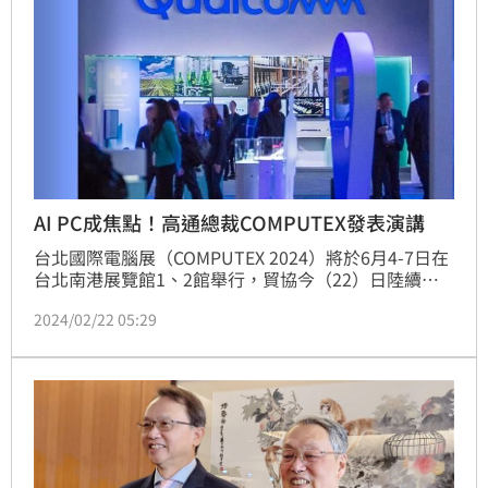
AI PC成焦點！高通總裁COMPUTEX發表演講
台北國際電腦展（COMPUTEX 2024）將於6月4-7日在
台北南港展覽館1、2館舉行，貿協今（22）日陸續公
布主題及主題演講（Keynote）者，除由AMD執行長蘇
2024/02/22 05:29
姿丰打頭陣，高通（Qualcomm）總裁暨執行長
Cristiano Amon也將於3日發表主題演講，緊扣今年
COMPUTEX人工智慧（AI）主題，分享智慧裝置上的
生成式AI及新世代運算將如何實現全新的體驗及應用。
（記者：王翊綺）