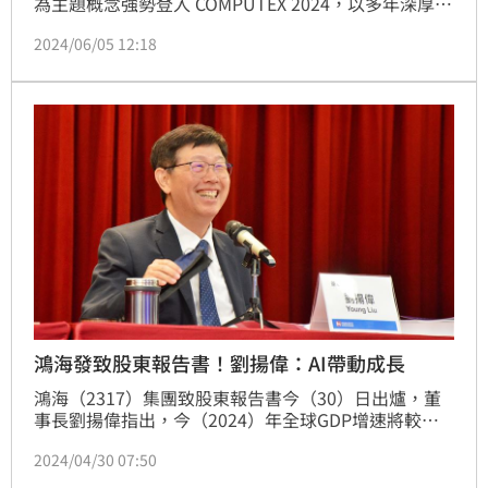
為主題概念強勢登入 COMPUTEX 2024，以多年深厚產
品開發技術底蘊，震撼推出新世代高規格儲存類解決方
2024/06/05 12:18
案，以極致效能滿足市場多元應用。 COMPUTEX 展期 
（6/4-6/7）十銓將首度公開展示一系列卓越超群產
品，包含高規格記憶體、高效能散熱方案、大容量儲存
裝置及工控自動化等全新產品。十銓今年特別針對全球
巨大 AI 革命浪潮推出輔助人工智慧
鴻海發致股東報告書！劉揚偉：AI帶動成長
鴻海（2317）集團致股東報告書今（30）日出爐，董
事長劉揚偉指出，今（2024）年全球GDP增速將較去
年大致持平，對今年資通訊產業景氣保持比較中性的看
2024/04/30 07:50
法，然而，受惠於生成式人工智慧（Generative AI）
等應用對雲端網路產品的需求增加，預期今年鴻海的營