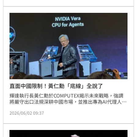
家》節目中做深入解析。
直面中國限制！黃仁勳「底線」全說了
輝達執行長黃仁勳於COMPUTEX揭示未來戰略，強調
將嚴守出口法規深耕中國市場，並推出專為AI代理人架
構設計的Vera CPU，展現極高能效。輝達與聯發科聯
2026/06/02 09:37
手打造RTX Spark，結合龐大軟體堆疊優勢，推動PC從
工具進化為能思考的AI專業助理。針對供應鏈挑戰，輝
達利用DLSS與NVFP4壓縮技術提升運算效率，有效解
決記憶體短缺瓶頸，並透過全球供應鏈支援持續引領AI