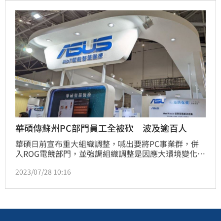
市場資金轉而追逐「智慧型手機、PC、消費性電子」
等相關供應鏈，成為投資人短線進可攻、退可守的選
擇。（記者：王翊綺）
華碩傳蘇州PC部門員工全被砍 波及逾百人
華碩日前宣布重大組織調整，喊出要將PC事業群，併
入ROG電競部門，並強調組織調整是因應大環境變化，
並非為了裁員。但根據《壹蘋新聞網》報導，有華碩員
2023/07/28 10:16
工出面爆料，公司檯面上說沒有裁員，但其實大砍原本
PC部門員工。而華碩PC業務在集團裡，主要集中在台
灣及大陸蘇州團隊，這次傳出蘇州華碩不分台籍工程師
或本地工程師，幾乎全被砍，初估超過百人受波及；而
台灣華碩的PC部門，也只剩留下1/3的人數併入新組