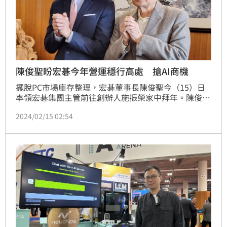
陳俊聖盼宏碁今年營運穩行高處 搶AI商機
擺脫PC市場庫存整理，宏碁董事長陳俊聖今（15）日
率領宏碁集團主管前往創辦人施振榮家中拜年。陳俊聖
期許公司今年營運要「穩行高處」，看好生成式AI趨勢
2024/02/15 02:54
已確立，宏碁包括核心事業和新事業將雙軌並進，全力
搶食商機。