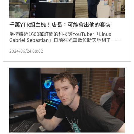
千萬YTR組主機！店長：可能會出他的套裝
坐擁將近1600萬訂閱的科技類YouTuber「Linus 
Gabriel Sebastian」日前在光華數位新天地組了一台
要價16.7萬新台幣的主機，並將其隨機送給了一名認出
2024/06/24 08:02
他的高中生。對此，《三立新聞網》詢問了店家「艾諾
優數位」，還原當時Linus光顧店面的情況。