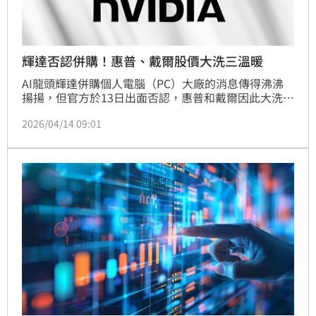
輝達否認併購！惠普、戴爾股價大洗三溫暖
AI龍頭輝達併購個人電腦（PC）大廠的消息傳得沸沸
揚揚，但官方於13日出面否認，惠普和戴爾因此大洗三
溫暖，強勢上漲的股價，盤後即面臨劇烈修正。
2026/04/14 09:01