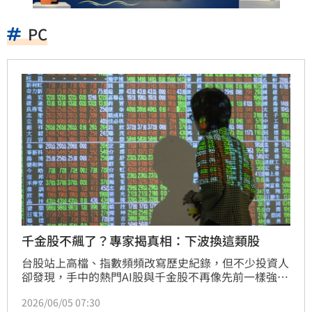
PC
千金股不飆了？專家揭真相：下波換這類股
台股站上高檔、指數頻頻改寫歷史紀錄，但不少投資人
卻發現，手中的熱門AI股與千金股不再像先前一樣強
勢。究竟資金流發生了什麼變化？高價股為何整理？低
2026/06/05 07:30
位階個股又為何補漲？資深分析師陳智霖在《錢鏡你