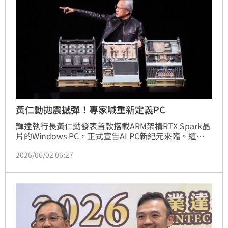
算力革命。
黃仁勳拋震撼彈！專家喊重新定義PC
輝達執行長黃仁勳發表首款搭載ARM架構RTX Spark晶
片的Windows PC，正式宣告AI PC新紀元來臨。這款
新機結合Blackwell GPU與Grace CPU，具備怪獸級AI
2026/06/02 06:27
推理能力，支援離線運行大型模型，擺脫網路延遲並強
化資安。機身設計極致輕薄，並與微軟合作解決遊戲相
容性痛點。使用者未來僅需透過對話即可操作電腦，這
種高效能、高安全性的創新應用，將重新定義個人電腦
的未來樣貌。