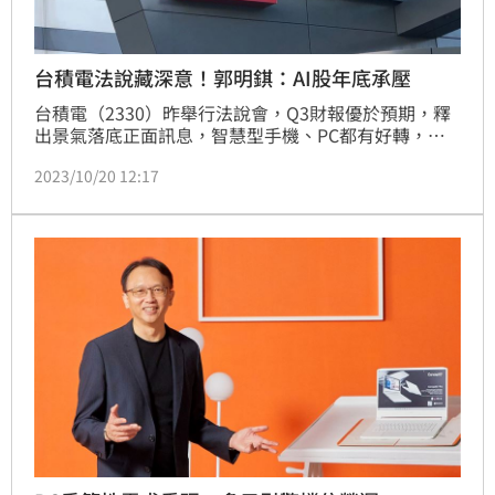
台積電法說藏深意！郭明錤：AI股年底承壓
台積電（2330）昨舉行法說會，Q3財報優於預期，釋
出景氣落底正面訊息，智慧型手機、PC都有好轉，並
指Q4業績將受惠3奈米強勁量產，但部分受益被客戶持
2023/10/20 12:17
續的庫存調整抵消，預估2024是健康成長的一年。不
過，天風國際證券分析師郭明錤則認為，PC和NB出貨
量在Q4將呈季增率衰退，對AI股票來說，看不到營收
強勁成長，不利交易氣氛。（記者：王翊綺）