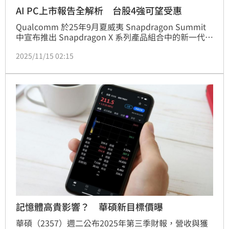
AI PC上市報告全解析 台股4強可望受惠
Qualcomm 於25年9月夏威夷 Snapdragon Summit 
中宣布推出 Snapdragon X 系列產品組合中的新一代頂
級平台：Snapdragon X2 Elite。不同於上一代以 Elite 
2025/11/15 02:15
和 Plus 作為性能等級區分，本次則改為 Elite Extreme 
與 Elite。本次X2 平台採用最新的第三代 Oryon CPU 
架構，以台積電三奈米製程技術打造，搭配 Adreno 
GPU 以及 Hexagon NPU AI 處理器，加上記憶體共用
架構下，可提供高達80 TOPS 之 AI運算效能，為目前
市面上 AI 效能最高的筆電處理器，並且透過 NPU 的低
功耗架構，得以減少進行AI運算時的電力供應需求，功
耗大幅低於同等對手。搭載 Snapdragon X2 Elite 處理
器的實際裝置預計將於2026年上半年上市。
記憶體高貴影響？ 華碩新目標價曝
華碩（2357）週二公布2025年第三季財報，營收與獲