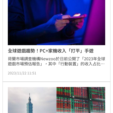
全球遊戲趨勢！PC+家機收入「打平」手遊
荷蘭市場調查機構Newzoo於日前公開了「2023年全球
遊戲市場預估報告」，其中「行動裝置」的收入占比高
達49%，PC和家機平台則分別為21%和29%。值得注
2023/11/22 11:51
意的是，美國和中國便占了所有遊戲消費者支出的
49%，接近一半。