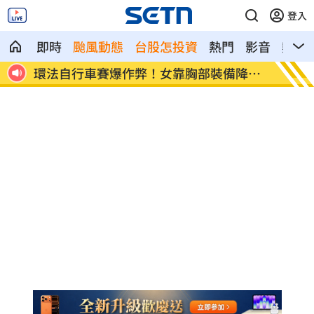
登入
即時
颱風動態
台股怎投資
熱門
影音
熱搜
降風
學霸牙醫槓離職員工 為3萬筆電互告慘勝
俄羅斯