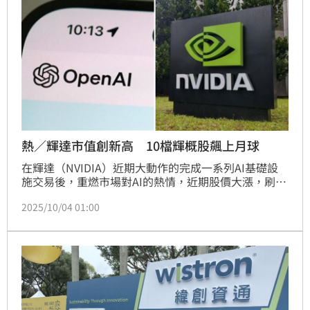
熱／輝達市值創新高 10檔輝概股飆上月球
在輝達（NVIDIA）近期大動作的完成一系列AI基礎設
施交易後，重燃市場對AI的熱情，近期股價大漲，刷新
天價激勵市值正式突破4.5兆美元，成為全球首家市值
2025/10/04 01:00
突破4.5兆美元的公司。