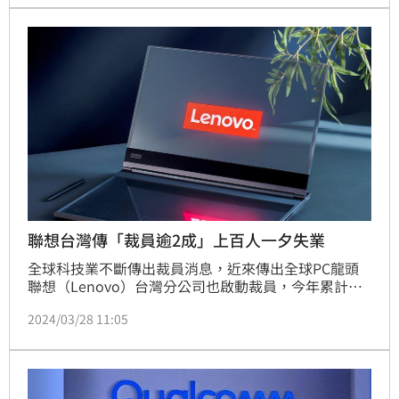
運表現有望優於前一年。（記者：王翊綺）
聯想台灣傳「裁員逾2成」上百人一夕失業
全球科技業不斷傳出裁員消息，近來傳出全球PC龍頭
聯想（Lenovo）台灣分公司也啟動裁員，今年累計至
今已裁2成比例以上，更有部門近全員被砍光光，上百
2024/03/28 11:05
名員工一夕失業。不過，聯想台灣分公司對此不予回
應。（記者：王翊綺）