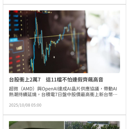
恐延續修正走勢，建議靜待指數回穩，操作優先選擇業
績公布結果佳個股。
台股衝上2萬7 這11檔不怕連假齊飆高音
超微（AMD）與OpenAI達成AI晶片供應協議，帶動AI
熱潮持續延燒，台積電7日盤中股價最高衝上新台幣
1445元，續創新天價，率領台股一度大漲超過500點。
2025/10/08 05:00
終場集中市場指數大漲450.89點、收在27211.95點，
衝破27000點大關。成交值新台幣5562.04億元。