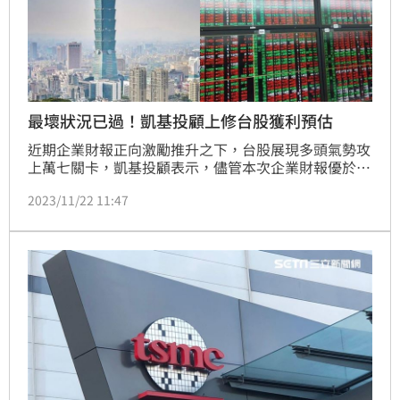
最壞狀況已過！凱基投顧上修台股獲利預估
近期企業財報正向激勵推升之下，台股展現多頭氣勢攻
上萬七關卡，凱基投顧表示，儘管本次企業財報優於預
期與劣於預期的家數各占半數，但半導體與科技下游組
2023/11/22 11:47
裝廠等大型企業獲利表現優異，貨櫃與塑化等景氣循環
企業亦沒有預期悲觀，支撐整體台股3Q23獲利表現優
於預期，且獲利衰退幅度也較前季收斂，意味最壞情況
早已過去。（記者：王翊綺）