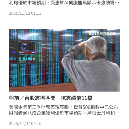
利均優於市場預期，受惠於AI伺服器與顯示卡強勁需
求。儘管短期出現季節性修正，法人仍看好2026年AI
2025/11/13 01:13
伺服器貢獻將成為主要成長動能。
盤前／台股震盪區間 抗震績優11檔
美國企業第三季財報表現亮眼，標普500指數中已公布
財報者逾八成企業獲利優於市場預期，摩根士丹利和高
盛集團CEO陸續警告投資人應做好市場回測準備，市場
2025/11/07 04:16
擔憂股市過熱讓近期大盤出現震盪，台新投顧短線指數