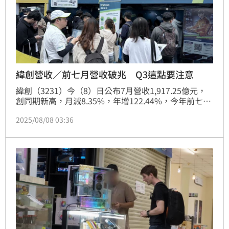
緯創營收／前七月營收破兆 Q3這點要注意
緯創（3231）今（8）日公布7月營收1,917.25億元，
創同期新高，月減8.35%，年增122.44%，今年前七個
月營收1.089兆元，突破兆元關卡，年增92.71%。
2025/08/08 03:36