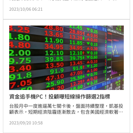
（2357）印度區總經理歐昌竹指出，其實印度政府後
2023/10/06 06:21
來又宣布延長到11／1才執行，政策越放越寬鬆，跟政
府關係要維持好，對華碩而言，通路上數個禮拜都還會
有貨，將和當地較有規模的代工廠合作，逐步增加在地
產能，雖目前成本上還較中國、越南來得貴，但不用6
年就能追上。（記者：王翊綺）
資金追手機PC！投顧曝短線操作篩選2指標
台股月中一度進逼萬七關卡後，盤面持續整理，凱基投
顧表示，短期經濟陰霾逐漸散去，包含美國經濟軟著陸
機率提升，及中國採取多項政策行動並暫時避免陷入困
2023/09/20 10:58
境的房地產開發商碧桂園出現違約等，再加上華為推出
最新旗艦機Mate60 Pro造成熱賣的情況下，帶動最近