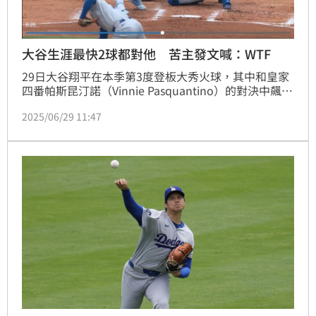
大谷生涯最快2球都對他 苦主發文喊：WTF
29日大谷翔平在本季第3度登板大秀火球，其中和皇家
四番帕斯昆汀諾（Vinnie Pasquantino）的對決中飆出
生涯最速101.7英里，相當於163.6公里的速球，事實上
2025/06/29 11:47
大谷翔平在旅美生涯投出的最快2球打者都是帕斯昆汀
諾，賽後帕斯昆汀諾在個人社群無奈留言「搞什麼」。