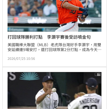
打回球隊勝利打點 李灝宇賽後受訪噴金句
美國職棒大聯盟（MLB）老虎隊台灣好手李灝宇，用雙
安延續連9場安打，還打回球隊第2分打點，成為今天以
2：1擊敗皇家隊的關鍵，他說：「我知道自己在做什
2026/07/25 10:56
麼」。