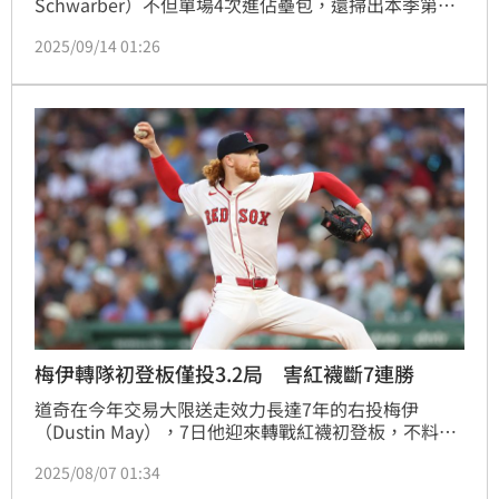
Schwarber）不但單場4次進佔壘包，還掃出本季第51
轟，終場費城人8：6擊敗皇家，賽後國聯東區封王的魔
2025/09/14 01:26
術數字只剩1。
梅伊轉隊初登板僅投3.2局 害紅襪斷7連勝
道奇在今年交易大限送走效力長達7年的右投梅伊
（Dustin May），7日他迎來轉戰紅襪初登板，不料僅
投3.2局就失3分被打退場，終場紅襪3：7不敵皇家，一
2025/08/07 01:34
波7連勝的氣勢遭砍斷。