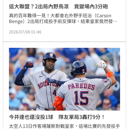
這大聯盟？2出局內野鳥滾 竟變場內3分砲
真的百年難得一見！大都會右外野手班治（Carson 
Benge）2出局打成投手前反彈球，結果皇家竟然發生3
次傳球失誤，不只讓壘上2位跑者回本壘，連打者班吉
2026/07/08 01:46
也遶過3個壘包回來得分，變成另類「場內3分砲」，雖
然第1次失誤是投手傳的，但這3分都不算他的責失。
今井達也還沒投1球 隊友單局3轟打9分！
太空人13日作客堪薩斯對戰皇家，這場比賽的先發投手