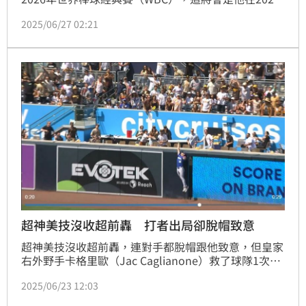
年後再次為美國隊征戰國際賽，他誓言明年一定要替國
2025/06/27 02:21
家抱回金盃，並逗趣表示這次參賽應該能先發吧。
超神美技沒收超前轟 打者出局卻脫帽致意
超神美技沒收超前轟，連對手都脫帽跟他致意，但皇家
右外野手卡格里歐（Jac Caglianone）救了球隊1次卻
救不了第2次，教士9局下靠再見野手選擇攻下再見分，
2025/06/23 12:03
3：2擊敗皇家。