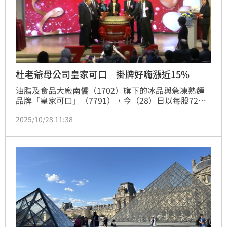
杜老爺母公司皇家可口 掛牌好嗨漲近15%
油脂及食品大廠南僑（1702）旗下的冰品與急凍熟麵
品牌「皇家可口」（7791），今（28）日以每股72元
在證交所正式掛牌上市。受惠蜜月行情與品牌高知名度
2025/10/28 11:38
加持，開盤即強勢亮相，以83.4元跳空開出，上漲
15.83%，盤中最高一度衝上84.5元，漲幅達17.36%，
截至收盤股價報82.6元，漲幅14.72%成交量近2千張，
成為今日盤面焦點。