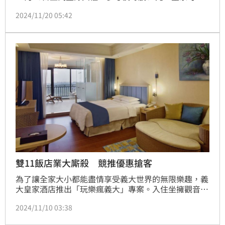
以杜老爺冰淇淋等冰品聞名，冰品業務營收占比超過七
2024/11/20 05:42
成。今年前10月合併獲利達3.49億元，EPS達4.99元，
全年營運展望樂觀。
雙11飯店業大廝殺 競推優惠搶客
為了讓全家大小都能盡情享受義大世界的無限樂趣，義
大皇家酒店推出「玩樂瘋義大」專案。入住坐擁觀音山
美景的山景客房或闔家首選的雅緻家庭房一晚，含翌日
2024/11/10 03:38
的豐盛自助式早餐2客及義大遊樂世界單日票2張，優惠
價只要4,999元起，吃飽睡足後無限暢玩樂園裡刺激設