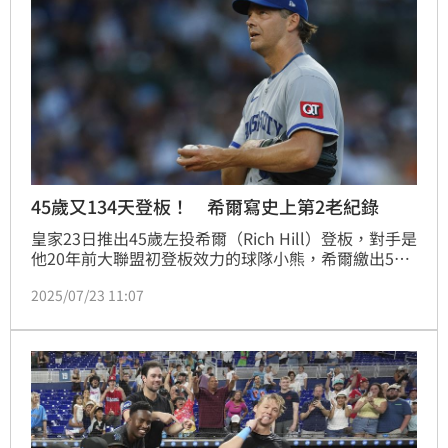
45歲又134天登板！ 希爾寫史上第2老紀錄
皇家23日推出45歲左投希爾（Rich Hill）登板，對手是
他20年前大聯盟初登板效力的球隊小熊，希爾繳出5局
失3分，但僅1分責失的好投，但皇家全場掛了9顆鴨
2025/07/23 11:07
蛋，終場0：6遭到完封，希爾承擔敗戰。