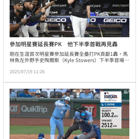
參加明星賽延長賽PK 他下半季首戰再見轟
剛在生涯首次明星賽參加延長賽全壘打PK貢獻1轟，馬
林魚左外野手史陶爾斯（Kyle Stowers）下半季首場比
賽貢獻雙響砲，其中1轟還是在延長賽的再見2分砲，幫
2025/07/19 11:26
助馬林魚8：7險勝皇家。