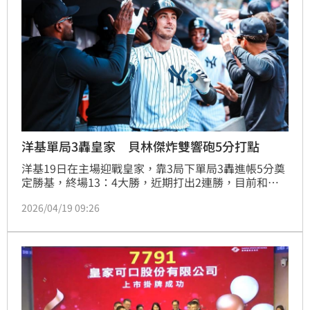
洋基單局3轟皇家 貝林傑炸雙響砲5分打點
洋基19日在主場迎戰皇家，靠3局下單局3轟進帳5分奠
定勝基，終場13：4大勝，近期打出2連勝，目前和光
芒並列美聯東區第1。
2026/04/19 09:26