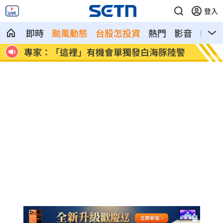
登入
即時
颱風動態
台股怎投資
熱門
影音
熱搜
陸警
印度男來台觀光又偷又騙…把全聯當提款
白海豚
機
60％