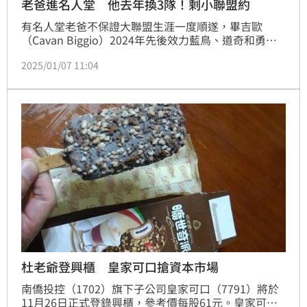
老爸進名人堂 他去年換3隊！剩小聯盟約
有名人堂老爸不保證大聯盟生涯一度順遂，畢吉歐
（Cavan Biggio）2024年先後效力藍鳥、道奇和勇
士，季後成為自由球員，6日和皇家簽下小聯盟約。
2025/01/07 11:04
杜老爺登興櫃 皇家可口搶資本市場
南僑投控（1702）旗下子公司皇家可口（7791）將於
11月26日正式登錄興櫃，參考價每股61元。皇家可口