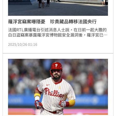
羅浮宮竊案曝隱憂 珍貴藏品轉移法國央行
法國RTL廣播電台引述消息人士說，在日前一起大膽的
白日盜竊案暴露羅浮宮博物館安全漏洞後，羅浮宮已將
部分最珍貴的珠寶轉移至法國中央銀行法蘭西銀行保
2025/10/26 01:16
管。