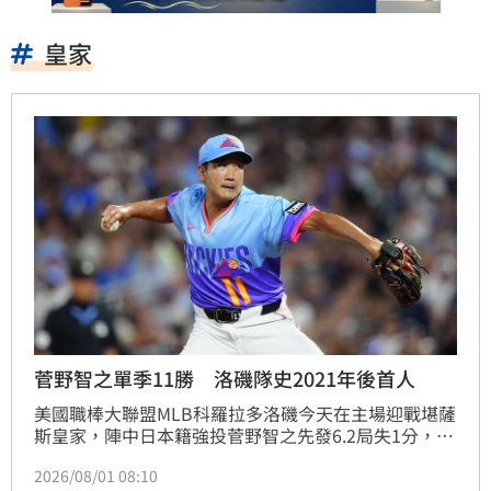
皇家
菅野智之單季11勝 洛磯隊史2021年後首人
美國職棒大聯盟MLB科羅拉多洛磯今天在主場迎戰堪薩
斯皇家，陣中日本籍強投菅野智之先發6.2局失1分，幫
助球隊以3：1贏球，他也拿下個人本季第11場勝投。
2026/08/01 08:10