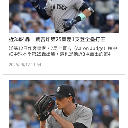
近3場4轟 賈吉炸第25轟差1支登全壘打王
洋基12日作客皇家，7局上賈吉（Aaron Judge）咬中
紅中球本季第25轟出爐，這也是他近3場轟出的第4
轟，目前距離登上聯盟全壘打王寶座只差1支的距離。
2025/06/12 11:54