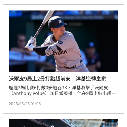
沃爾皮9局上2分打點超前安 洋基逆轉皇家
歷經2場比賽6打數0安還吞3K，洋基游擊手沃爾皮
（Anthony Volpe）26日當英雄，他在9局上敲出超前
比數安打，幫助洋基4：3逆轉擊敗皇家，近期打出2連
2026/05/26 01:05
勝。