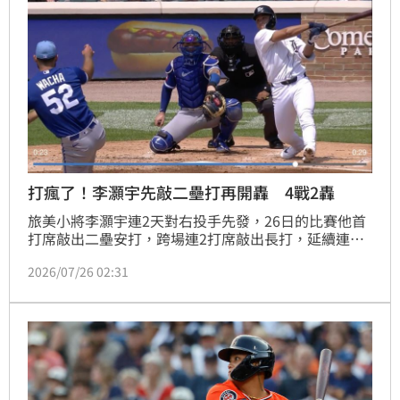
打瘋了！李灝宇先敲二壘打再開轟 4戰2轟
旅美小將李灝宇連2天對右投手先發，26日的比賽他首
打席敲出二壘安打，跨場連2打席敲出長打，延續連續
安打場次到10場。這支反方向的二壘安打也打回老虎的
2026/07/26 02:31
追平分，李灝宇連2場比賽貢獻打點。