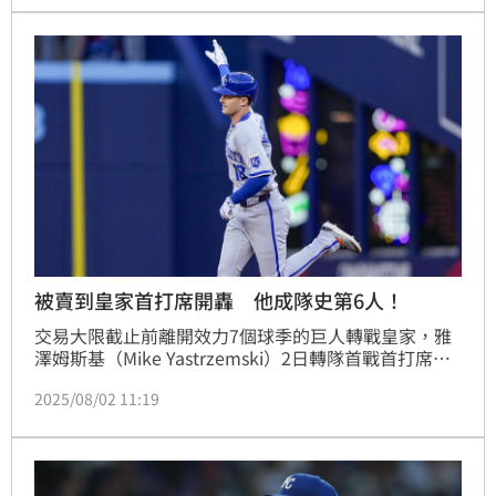
被賣到皇家首打席開轟 他成隊史第6人！
交易大限截止前離開效力7個球季的巨人轉戰皇家，雅
澤姆斯基（Mike Yastrzemski）2日轉隊首戰首打席炸
裂2分砲，幫助球隊逆轉比數。
2025/08/02 11:19