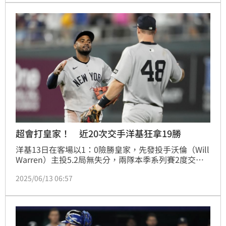
超會打皇家！ 近20次交手洋基狂拿19勝
洋基13日在客場以1：0險勝皇家，先發投手沃倫（Will 
Warren）主投5.2局無失分，兩隊本季系列賽2度交
手，洋基都橫掃皇家，事實上皇家近期對戰洋基20場苦
2025/06/13 06:57
吞19敗。