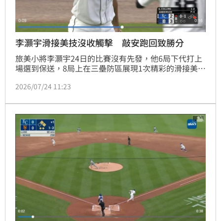
李灝宇滑接美技沒收觸擊 敲安跑回致勝分
旅美小將李灝宇24日的比賽沒有先發，他6局下代打上
場選到保送，8局上在三壘防區展現1次精彩的滑接美技
沒收對方的觸點球，8局下李灝宇1出局敲出安打，在隊
2026/07/24 11:23
友安打掩護下跑回超前分，老虎終場4：3險勝皇家。