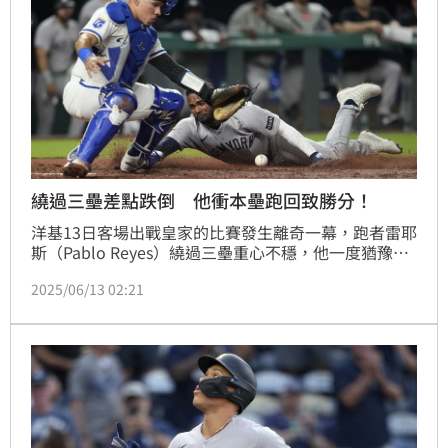
繞過三壘差點跌倒 他衝本壘跑回致勝分！
洋基13日客場出戰皇家的比賽發生離奇一幕，跑者雷耶
斯（Pablo Reyes）繞過三壘重心不穩，他一度猶豫折
返回三壘，但最終還是決定往本壘衝，這個Play他成功
2025/06/13 02:21
跑回超前分，原因是皇家投手傳本壘發生失誤，洋基終
場靠這1分1：0完封皇家。