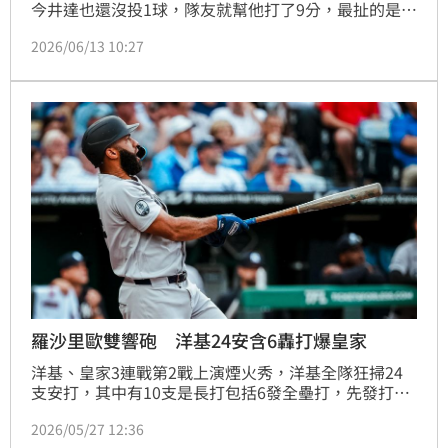
今井達也還沒投1球，隊友就幫他打了9分，最扯的是艾
瓦瑞茲（Yordan Alvarez）他單局雙轟包括1發滿貫砲
2026/06/13 10:27
進帳6分打點，寫下隊史紀錄。
羅沙里歐雙響砲 洋基24安含6轟打爆皇家
洋基、皇家3連戰第2戰上演煙火秀，洋基全隊狂掃24
支安打，其中有10支是長打包括6發全壘打，先發打線
全員都至少擊出2安，終場15：1大勝。
2026/05/27 12:36