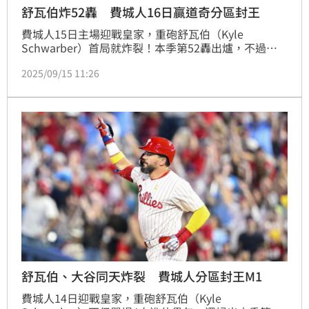
舒瓦伯炸52轟 費城人16日贏道奇分區封王
費城人15日主場迎戰皇家，重砲舒瓦伯（Kyle 
Schwarber）首局就炸裂！本季第52轟出爐，不過費
城人此役投手群崩盤，終場3：10不敵皇家，雖然賽後
2025/09/15 11:26
成為今年第2支晉級的隊伍，但無緣在主場慶祝分區封
王，現在最快要等16日戰道奇才有機會把魔術數字歸
0。
舒瓦伯、大谷同天炸裂 費城人分區封王M1
費城人14日迎戰皇家，重砲舒瓦伯（Kyle 