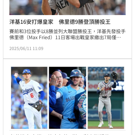
洋基16安打爆皇家 佛里德9勝登頂勝投王
賽前和3位投手以8勝並列大聯盟勝投王，洋基先發投手
佛里德（Max Fried）11日客場出戰皇家繳出7局僅失2
分好投，洋基全場擊出16支安打包括6支長打，10：2
2025/06/11 11:09
擊敗皇家幫助佛里德拿下本季第9勝，暫居洋基和大聯
盟勝投王。