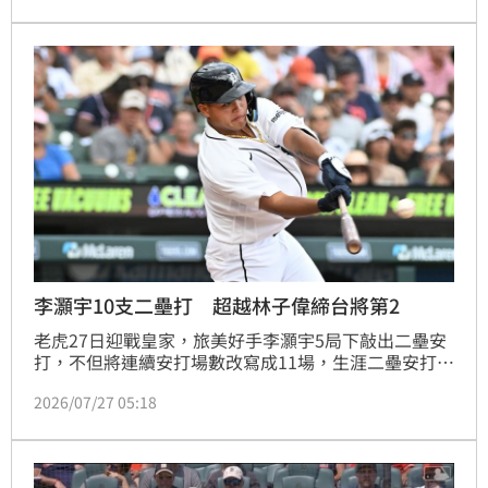
李灝宇10支二壘打 超越林子偉締台將第2
老虎27日迎戰皇家，旅美好手李灝宇5局下敲出二壘安
打，不但將連續安打場數改寫成11場，生涯二壘安打數
也正式來到10支，超越林子偉創下台將在大聯盟第2
2026/07/27 05:18
多。