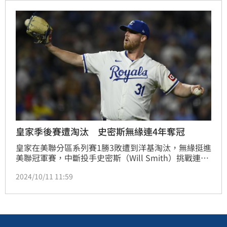
施及精彩表演，絕對是與家人朋友出遊的絕佳選擇。此
外，因應高雄近期眾多的國內外音樂盛事，而祭出了超
值加碼優惠，凡持「2024年高雄任一場演唱會或展覽
票根」即可享免費升等至面相義大摩天輪美景的豪華家
庭房，無論是已經擁有演唱會門票的歌迷，或是計劃來
高雄遊玩的旅客，都千萬不要錯過。
皇家季後賽遭淘汰 史密斯無緣連4年奪冠
皇家在美聯分區系列賽1勝3敗遭到洋基淘汰，無緣挺進
美聯冠軍賽，中斷投手史密斯（Will Smith）挑戰連續
4年效力不同球隊拿下世界大賽冠軍的紀錄。
2024/10/11 11:59