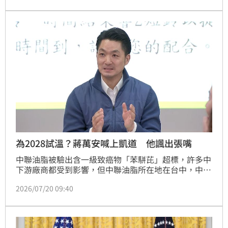
道根本不是為了食安」，並曝光蔣萬安真正目的。
為2028試溫？蔣萬安喊上凱道 他諷出張嘴
中聯油脂被驗出含一級致癌物「苯駢芘」超標，許多中
下游廠商都受到影響，但中聯油脂所在地在台中，中市
府稱去年執行食用油苯駢芘抽驗時，未將中聯油脂列入
2026/07/20 09:40
抽驗名單，因為中央未提供相關名單，也讓外界質疑是
否甩鍋，而食藥署也表示，依食安法規定，地方衛生局
本就是主管機關，依法有稽查、抽驗及查核義務。即便
如此，藍營持續將責任拋給中央，台北市長蔣萬安更是