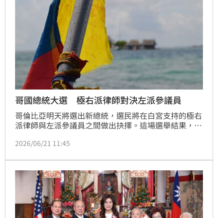
哥國總統大選 極右派律師對決左派參議員
哥倫比亞明天將選出新總統，選民將在白宮支持的極右
派律師與左派參議員之間做出抉擇。這場選舉結果，將
決定哥倫比亞坎坷不平的和平進程命運，以及與華府之
2026/06/21 11:45
間的緊張關係。