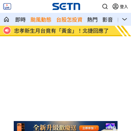
登入
即時
颱風動態
台股怎投資
熱門
影音
熱搜
應了
NBA灌籃王現身高檔Buffet！網:吃飯看球
蔡阿嘎
星
臉