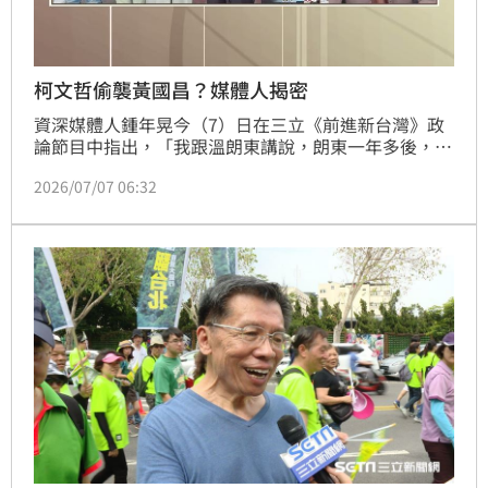
柯文哲偷襲黃國昌？媒體人揭密
資深媒體人鍾年晃今（7）日在三立《前進新台灣》政
論節目中指出，「我跟溫朗東講說，朗東一年多後，我
要偷襲你，我覺得柯文哲，安的另外一種心，提早破局
2026/07/07 06:32
見光死。」他說，在座大家都講過「文昌配」，或是說
黃國昌當國民黨副手的，不管誰選總統，黃國昌當副手
這個選項，基本上不是新聞，也不是什麼國家機密，就
大家都想過，柯文哲這時候突然丟出來，其實他覺得柯
文哲，是要讓黃國昌見光死。