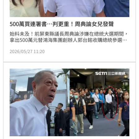
500萬買連署書…判更重！周典論女兒發聲
始料未及！前屏東縣議長周典論涉嫌在總統大選期間，
拿出500萬元替鴻海集團創辦人郭台銘收購總統參選連
署書，一審遭重判4年徒刑；案件上訴後，二審一度改
2026/05/27 11:20
判3年2月，未料周典論仍不服再提上訴，高雄高分院更
一審今（27）日上午宣判，結果不減反增，改判有期徒
刑3年4月，形同「上訴判更重」。對此，周典論的女兒
代為回應，對於判決相當遺憾，會跟律師研議上訴，希
望判無罪，「本來就沒事阿」。