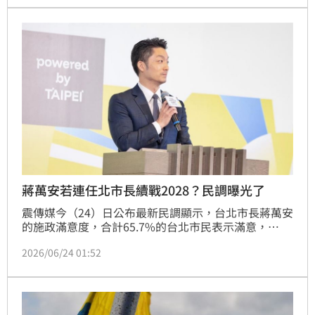
蔣萬安若連任北市長續戰2028？民調曝光了
震傳媒今（24）日公布最新民調顯示，台北市長蔣萬安
的施政滿意度，合計65.7%的台北市民表示滿意，
26.3%不滿意。與今年1月份台北市民調相比，滿意度
2026/06/24 01:52
下降3.5%，不滿意度上升3.2%。整體而言，台北市民
對蔣萬安的滿意度仍大幅超越不滿意度。至於蔣萬安如
果在年底連任台北市長，台北市民支不支持蔣萬安繼續
參選2028總統大選？民調顯示，34.8%北市受訪者表示
支持，48.9%表示不支持。