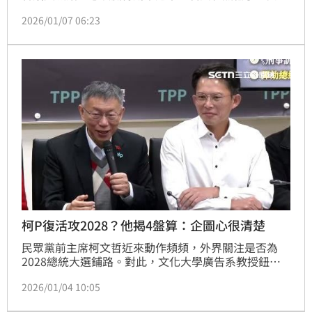
黨就會找理由來彈劾他。川普先前在第一個任期內曾2
2026/01/07 06:23
度被當時由民主黨掌握的眾議院彈劾，理由包括煽動判
亂。
柯P復活攻2028？他揭4盤算：企圖心很清楚
民眾黨前主席柯文哲近來動作頻頻，外界關注是否為
2028總統大選鋪路。對此，文化大學廣告系教授鈕則
勳分析，從柯文哲近期站台、與南部布局來看，相關動
2026/01/04 10:05
向都顯示他對政治仍高度投入，不管後續發展如何，
「柯文哲的意志力與企圖心已經非常清楚了」。