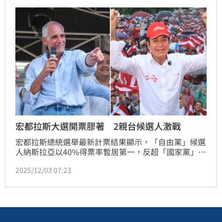
宏都拉斯大選開票膠著 2親台候選人激戰
宏都拉斯總統選舉最新計票結果顯示，「自由黨」候選
人納斯拉亞以40%得票率暫居第一，反超「國家黨」的
阿斯夫拉，這兩大親台候選人票數拉開至數千票，選情
2025/12/03 07:23
仍膠著。