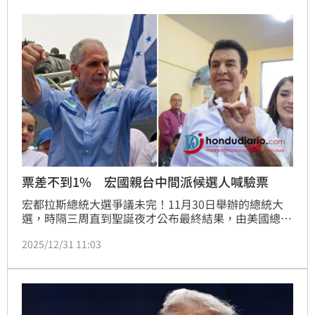
票差不到1% 宏國親台中間派候選人喊驗票
宏都拉斯總統大選爭議未完！11月30日舉辦的總統大
選，時隔三周直到聖誕夜才公布最終結果，由美國總統
川普力挺的右翼、親台候選人阿斯夫拉當選，與另一名
2025/12/31 11:03
親台的中間派候選人納斯拉亞差距不到1%。