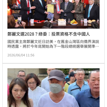
鄭麗文選2028？綠委：投票資格不含中國人
國民黨主席鄭麗文近日訪美，在舊金山灣區向僑界演說
時透露，將於今年底開始為下一階段總統選舉展開準備
工作，被認為有意角逐2028總統大位。對此，民進黨
2026/06/04 11:56
團幹事長莊瑞雄今（4）日回應「歡迎，很歡迎！」國
民黨人才濟濟，要傷腦筋的是盧秀燕、韓國瑜。