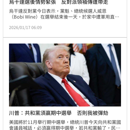
烏干達選後情勢緊張 反對派領袖傳遭帶走
烏干達反對黨今日表示，黨魁、總統候選人威恩
（Bobi Wine）在選舉結束後一天，於家中遭軍用直升
機強行帶走。這次大選充斥著廣泛的鎮壓行動與網路中
2026/01/17 06:09
斷。
川普：共和黨須贏期中選舉 否則我被彈劾
美國將於11月舉行期中選舉，總統川普今天向共和黨國
會議員喊話，必須贏得期中選舉，若共和黨輸了，民主