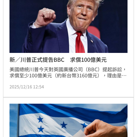
新／川普正式提告BBC 求償100億美元
美國總統川普今天對英國廣播公司（BBC）提起訴訟，
求償至少100億美元（約新台幣3160億元），理由是
BBC在一支紀錄片中剪輯他2021年在美國國會大廈遇
2025/12/16 12:54
襲前向支持者演說內容。