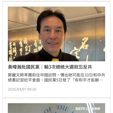
蛋。
黃暐瀚批國民黨：輸3次總統大選就忘反共
鄭麗文將率團前往中國訪問，傳出她可能在10日和中共
總書記習近平會面，國民黨5日發了「有和平才能躺
平」的宣傳影片，時機敏感引起熱議。對比美國眾議院
2026/04/07 09:26
議長裴洛西2022年訪台，時任國民黨主席朱立倫曾提
到，親美向來就是國民黨的路線，誠摯歡迎所有對中華
民國、對台灣支持的朋友來訪問。對此，資深媒體人黃
暐瀚直言，回顧國民黨2022年裴洛西事件前後的公開
發言，「為什麼輸了3次總統大選之後，就退到忘記反