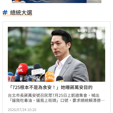
總統大選
「725根本不是為食安！」她曝蔣萬安目的
台北市長蔣萬安號召民眾7月25日上凱道集會，喊出
「逼我吃毒油，逼我上街頭」口號，要求總統賴清德道
歉，行政院長卓榮泰下台。對此，媒體人詹凌瑀也狠酸
2026/07/24 10:20
蔣萬安顛倒是非，胡言亂語，直呼「說穿了，725上凱