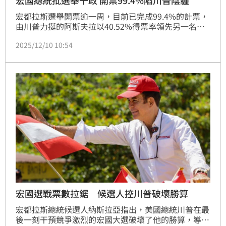
宏都拉斯選舉開票逾一周，目前已完成99.4%的計票，
由川普力挺的阿斯夫拉以40.52%得票率領先另一名中
間派候選人納斯拉亞（39.48%），差距僅4.2萬票。兩
2025/12/10 10:54
名候選人均為親台派。然而，這場原屬於宏都拉斯人民
的選舉，卻充滿美國總統川普的影子，不但表明挺阿斯
夫拉，還特赦毒販前總統葉南德茲，讓宏國總統卡斯楚
批川普干預選舉，稱目前正發生「選舉政變」。而宏都
拉斯也通緝被釋放的葉南德茲，整場選舉失焦。
宏國選戰票數拉鋸 候選人控川普破壞勝算
宏都拉斯總統候選人納斯拉亞指出，美國總統川普在最
後一刻干預競爭激烈的宏國大選破壞了他的勝算，導致