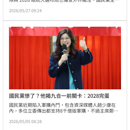
鄭麗文日前接受廣播節目專訪，針對外界點名台中市長
2026/05/27 09:24
盧秀燕、台北市長蔣萬安等藍營天王，被視為未來 
2028 大選的潛在人選，鄭麗文強調「有企圖心是好
事」，更點名蔣萬安「不會只在台北市」。
國民黨慘了？他揭九合一前關卡：2028完蛋
國民黨近期陷入軍購內鬥，包含資深媒體人趙少康在
內，多位立委傳出都支持8千億版軍購，不過主席鄭麗
文強勢定調「3800億+N版」，後續如何攻防，備受各
2026/05/05 08:28
界關注。媒體人董智森認為，軍購條例是年底九合一大
選前的關卡，若有私心，最後2028總統大選恐也會完