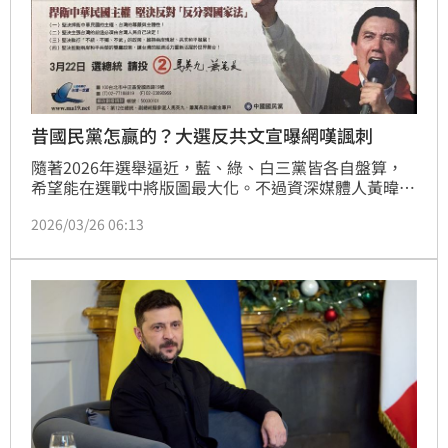
昔國民黨怎贏的？大選反共文宣曝網嘆諷刺
隨著2026年選舉逼近，藍、綠、白三黨皆各自盤算，
希望能在選戰中將版圖最大化。不過資深媒體人黃暐瀚
曾示警「5藍（縣市）」需特別注意，如今他貼出1996
2026/03/26 06:13
年、2008年總統大選文宣，寫著不屈服中共文攻武
嚇，直言「過去國民黨是怎麼贏的？」