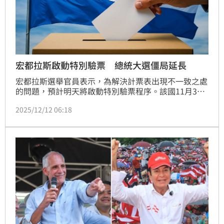
宏都拉斯啟動特別驗票 總統大選僵局延長
宏都拉斯選舉官員表示，為解決計票表出現不一致之處
的問題，預計明天將啟動特別驗票程序。該國11月30
日舉行總統大選，結果至今還沒出爐，混亂局面加劇政
2025/12/12 06:18
治不確定性。