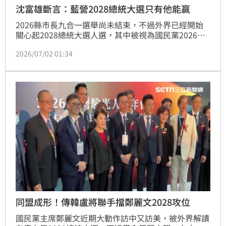
沈富雄斷言：藍營2028總統大選只有他能贏
2026縣市長九合一選舉尚未結束，不過外界已經開始
關心起2028總統大選人選，其中被視為國民黨2026九
合一大選超級母雞的台北市長蔣萬安近日就表示「現在
2026/07/02 01:34
就是專心在市政上面爭取連任，完全沒有想2028的事
情」。不過前立委沈富雄則示警「2028只有蔣萬安能
贏」，否則賴清德定然連任。
同盟成形！傳韓盧將聯手擋鄭麗文2028攻位
國民黨主席鄭麗文近期大動作訪中又訪美，被外界解讀