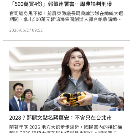
「500萬買4份」郭董連署書…周典論判刑曝
官司纏身甩不掉！前屏東縣議長周典論涉嫌在總統大選
期間，拿出500萬元替鴻海集團創辦人郭台銘收購總統
參選連署書，一審遭重判4年徒刑；案經上訴後，高雄
2026/05/27 09:52
高分院考量，實際以賄賂方式完成的連署僅4人，對選
情影響程度有限，改判3年2月。不過，周典論仍不服判
決，持續向最高法院提起上訴，力拚無罪。最高法院認
為，二審有事實尚未調查釐清，因此撤銷原判決，發回
更審；未料，結果卻比前一次更重，高分院更一審今
（27）日上午9時30分宣判，改判有期徒刑3年4月，併
科罰金150萬元，另褫奪公權5年，形同「上訴判更
重」。
2028？鄭麗文點名蔣萬安：不會只在台北市
隨著年底 2026 地方大選步步逼近，國民黨內的接班梯
隊與 2028 總統大選布局也備受外界關注。國民黨主席