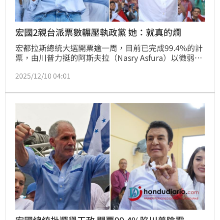
宏國2親台派票數輾壓執政黨 她：就真的爛
宏都拉斯總統大選開票逾一周，目前已完成99.4%的計
票，由川普力挺的阿斯夫拉（Nasry Asfura）以微弱優
勢領先中間派候選人納斯拉亞（Salvador 
2025/12/10 04:01
Nasralla），居三的左翼執政黨候選人蒙卡達（Rixi 
Moncada）則遠遠落後，不過現任總統卡斯楚
（Xiomara Castro）稱，大選計票結果遭到篡改，並指
控川普介選。對此，財經網美胡采蘋直呼，「這是不是
太熟悉的畫面了！」
宏國總統批選舉干政 開票99.4%陷川普陰霾