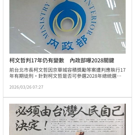
共？」
柯文哲判17年仍有變數 內政部曝2028關鍵
前台北市長柯文哲因京華城容積獎勵等案遭判應執行17
年有期徒刑。針對柯文哲是否可參選2028年總統選
舉，內政部今（26）日表示，依法規定，受10年以上
2026/03/26 07:27
有期徒刑判決尚未確定者，不得登記為總統副總統候選
人，屆時須視登記參選時的最新判決審認。