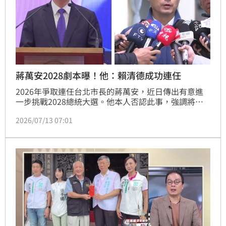
蔣萬安2028劇本曝！他：賴清德成功連任​
2026年爭取連任台北市長的蔣萬安，近日傳出有意進
一步挑戰2028總統大選。他本人否認此事，強調將專
注於市政與本次地方選舉。對此，前立委沈富雄指出，
2026/07/13 07:01
除非國民黨派出蔣萬安出線2028總統大選，否則賴清
德將連任成功。