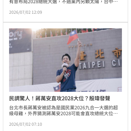
有意布局2028總統大選，不過黨內另顆太陽，台中市
長盧秀燕近期也攜手美方力推無人機發展，還傳出盧秀
2026/07/02 12:09
燕有意拉攏韓國瑜結盟，抗衡鄭麗文的親中立場，等年
底縣市長選舉落幕交接完，盧秀燕就會著手成立總統競
選辦公室。
民調驚人！蔣萬安直攻2028大位？殷瑋發聲
台北市長蔣萬安被認為是國民黨2026九合一大選的超
級母雞，外界猜測蔣萬安2028可能會直攻總統大位，
蔣萬安近日透露「我現在專心在市政上面爭取連任，完
2026/07/02 07:10
全沒有想2028的事情」。台北市研考會主委殷瑋受訪
時，親曝蔣萬安的下一步。