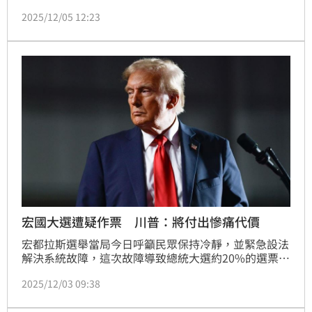
他目前在計票中處於落後狀態。
2025/12/05 12:23
宏國大選遭疑作票 川普：將付出慘痛代價
宏都拉斯選舉當局今日呼籲民眾保持冷靜，並緊急設法
解決系統故障，這次故障導致總統大選約20%的選票尚
未計算，美國總統川普則拋出可能出現舞弊的指控，強
2025/12/03 09:38
調若結果遭竄改，「後果將會非常嚴重」。