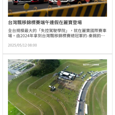
台灣飄移錦標賽端午連假在麗寶登場
全台規模最大的「失控駕駛學院」，就在麗寶國際賽車
場。由2024年拿到台灣飄移錦標賽總冠軍的-秦錫鈞領
軍的「銀霧車隊」進駐，提供失控駕駛訓練的服務。今
2025/05/12 08:00
年台灣飄移錦標賽首次移師到麗寶國際賽車場，第一場
賽事就在端午連假(5/31-6/1)登場，現場規劃上百個不
同席位供喜愛飄移的民眾近距離觀賽，享受激烈競技所
帶來的精采美技展演，毫米級貼壁操駕，飄移獨特燒胎
味與汽油香交織的五感體驗。