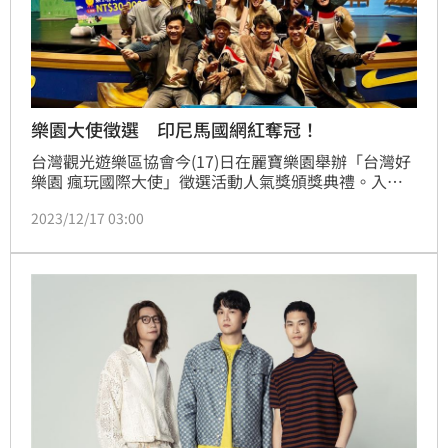
樂園大使徵選 印尼馬國網紅奪冠！
台灣觀光遊樂區協會今(17)日在麗寶樂園舉辦「台灣好
樂園 瘋玩國際大使」徵選活動人氣獎頒獎典禮。入選
的50位樂園國際大使分2梯次體驗樂園特色遊程，並於
2023/12/17 03:00
社群媒體平台上創作影音貼文，推薦給自己母國及臺灣
的朋友。最受網友歡迎的10名樂園國際大使，獲頒人氣
獎3萬元獎金與樂園住宿券，所有獲獎與入選的大使們
也開心順遊麗寶樂園，紛紛在社群媒體平台上分享雲霄
飛車、卡丁車賽道的刺激快感。