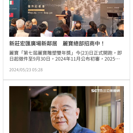
新莊宏匯廣場新鄰居 麗寶總部招商中！
麗寶「第七屆麗寶雕塑雙年獎」今(23)日正式開跑，即
日起徵件至9月30日，2024年11月公布初審，2025年
公布得獎名單，總獎金高達500萬，而今日舉辦開幕記
2024/05/23 05:28
者會的地點，也是麗寶位於新莊副都心的新總部，據了
解，目前麗寶預計今年上半陸續搬進，而1~3樓也將做
為商場使用，也就是說，新莊人即將擁有一個新的逛街
地點了！（陳韋帆）