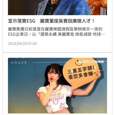
宣示落實ESG 麗寶董座吳寶田廣徵人才！
麗寶集團日前首度在麗寶樂園渡假區舉辦兩天一夜的
ESG企業日，以「建築永續 美麗寶島 綠能減碳 地球共
好」為主題，員工拼出麗寶集團的外圓內方LOGO，宣
2024/04/29 07:05
示2050年達到淨零排放。(陳韋帆)