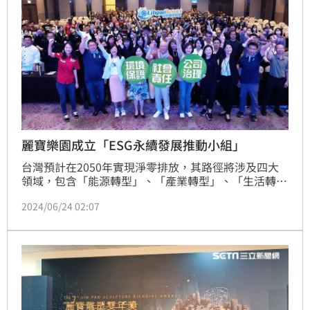
麗寶樂園成立「ESG永續發展推動小組」
台灣預計在2050年實現淨零排放，其路徑將涉及四大
領域，包含「能源轉型」、「產業轉型」、「生活轉
型」以及「社會轉型」。麗寶樂園渡假區做為全台規模
2024/06/24 02:07
最大，遊客最多的綜合娛樂園區，是放鬆渡假、購物享
樂、企業團建及文化展演的多元園區，為了有效實現這
些轉型目標，渡假區針對能源資源有效管理、產業發展
重新定位、全民共創綠色生活等重要領域，制定了相應
的行動計劃以符合政策。