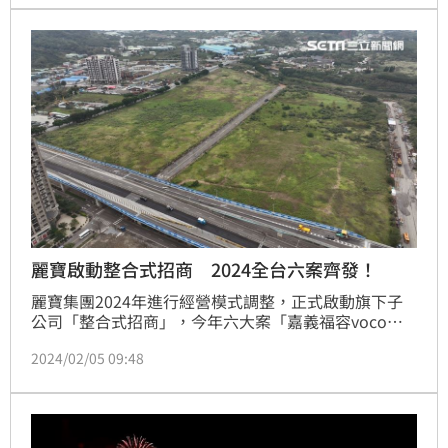
賽車主題旅店住宿一晚(兩大兩小)，先搶先贏。另外，
兒童節連假，探索世界12歲以下票價只要199元優惠
麗寶啟動整合式招商 2024全台六案齊發！
麗寶集團2024年進行經營模式調整，正式啟動旗下子
公司「整合式招商」，今年六大案「嘉義福容voco酒
店」、新板特區「東方富域」台北港特區約8000多坪
2024/02/05 09:48
土地等，將提供各、連鎖體系，進行全方位展店「一站
式媒合服務」。(陳韋帆)