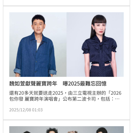
魏如萱獻聲麗寶跨年 曝2025最難忘回憶
還有20多天就要送走2025，由三立電視主辦的「2026
包你發 麗寶跨年演唱會」公布第二波卡司，包括：金
曲歌王王識賢、金曲歌后waa魏如萱與師弟許含光，以
2025/12/08 01:03
及偶像男團女團SEVENTOEIGHT、ARKis、HUR+，加
上已公開的宇宙人、美秀集團和MARZ 23，眾星雲集、
包羅萬象，要讓在麗寶樂園及電視前、網路上的觀眾，
度過一個充滿音樂、煙火的繽紛夜晚！