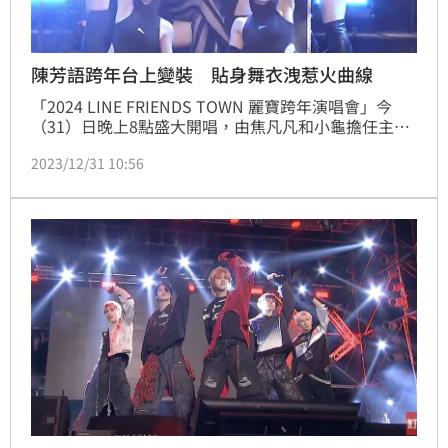
陳芳語跨年台上變裝 貼身舞衣洩惹火曲線
「2024 LINE FRIENDS TOWN 麗寶跨年演唱會」今
（31）日晚上8點盛大開唱，由焦凡凡和小龜擔任主持
人，表演卡司眾星雲集，包括搖滾天團八三夭領軍壓
2023/12/31 10:56
軸、Kimberley陳芳語、及《原子少年》人氣夯團
Ozone、FEniX、奪下金曲獎最佳樂團宇宙人、選秀
《大嘻哈時代2》表現出色的饒舌歌手：阿夫、
O.Dkizzya、阿跨面等，稍早登場的是性感女神陳芳
語，見到她身穿貼身連身裙，辣洩火辣好