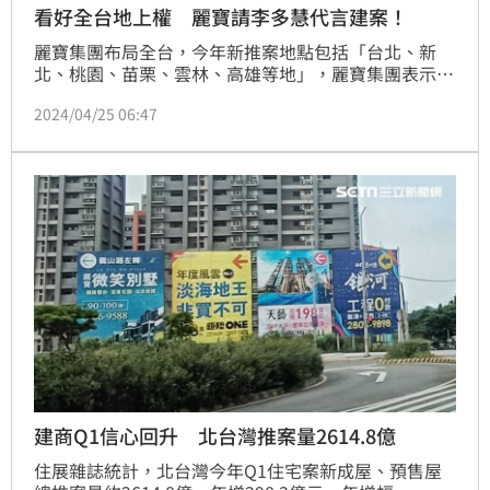
看好全台地上權 麗寶請李多慧代言建案！
麗寶集團布局全台，今年新推案地點包括「台北、新
北、桃園、苗栗、雲林、高雄等地」，麗寶集團表示，
「新青安貸帶動剛需出籠，麗寶又以成屋銷售為主，今
2024/04/25 06:47
年銷況迅速，故也將於今年推案約300億，包括銷售中
的淡水『名軒海樂地』，後續也將推出『小檜溪』五
案、台中地上權等。」（陳韋帆）
建商Q1信心回升 北台灣推案量2614.8億
住展雜誌統計，北台灣今年Q1住宅案新成屋、預售屋