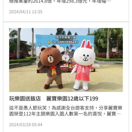
總推案量約2614.8億，年增298.3億元，年增幅
12.9％。住展雜誌發言人陳炳辰表示，2614.8億處於不
2024/04/11 12:35
溫不火水位，但明顯比去年好，除了建商延後推案，也
有信心回溫跡象，且4月後建商進場腳步明顯加速，估
計Q2將很有看頭。（陳韋帆）
玩樂園送飯店 麗寶樂園12歲以下199
這不是愚人節玩笑！為感謝全台遊客支持，分享麗寶樂
園榮登112年主題樂園入園人數第一名的喜悅，麗寶樂
園渡假區首度推出買樂園門票送賽車主題旅店住房只要
2024/03/28 05:44
$3,999元，官網限搶從4/1(一)上午10:00至
4/7(日)24:00止共七天，購買探索世界4人套票1組贈送