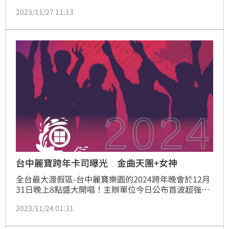
今年由「八三夭」擔任壓軸、Kimberley陳芳語、「原
2023/11/27 11:13
子少年」Ozone、FEniX等多組巨星藝人輪番上陣，最
後還有300秒高密度環狀璀璨煙火秀！跨年亮點一次
看。(記者劉沛妘)
台中麗寶跨年卡司曝光 金曲天團+女神
全台最大渡假區-台中麗寶樂園的2024跨年晚會於12月
31日晚上8點盛大開唱！主辦單位今日公布首波超強卡
司：由搖滾天團八三夭領軍壓軸、Kimberley陳芳語、
2023/11/24 01:31
及《原子少年》人氣夯團Ozone、FEniX等歌手接力輪
番飆唱！「2024麗寶跨年演唱會」已經連續第八年舉