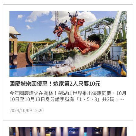
國慶遊樂園優惠！這家第2人只要10元
今年國慶煙火在雲林！劍湖山世界推出優惠同慶，10月
10日至10月13日身分證字號有「1、5、8」共3碼，門
票只要99元；義大遊樂世界10月10日至10月13日，雙
2024/10/09 12:20
人入園第二人只要10元；義大遊樂世界10月10日至10
月13日，雙人入園第二人只要100元；另外，麗寶樂園
天空之夢摩天輪10月2日至10月10日期間，每晚將有國
慶限定燈光秀，為遊客帶來精彩的視覺體驗。(賴俊佑)