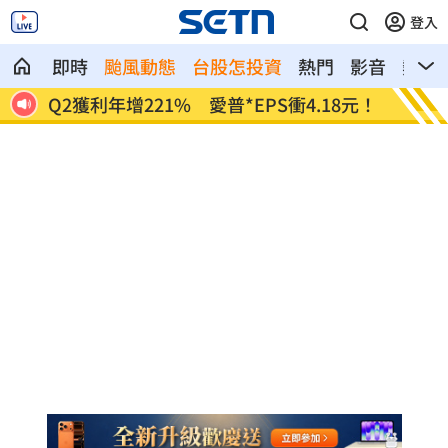
登入
即時
颱風動態
台股怎投資
熱門
影音
熱搜
8元！
宏福苑大火調查出爐！菸頭引燃施工雜物
定投1
位！