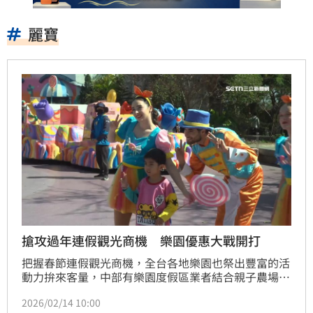
麗寶
搶攻過年連假觀光商機 樂園優惠大戰開打
把握春節連假觀光商機，全台各地樂園也祭出豐富的活
動力拚來客量，中部有樂園度假區業者結合親子農場推
出各式優惠，讓遊客有更多元的選擇，期盼春節期間交
2026/02/14 10:00
出亮眼業績。