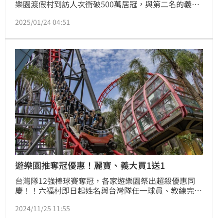
樂園渡假村到訪人次衝破500萬居冠，與第二名的義大
遊樂世界逾433萬人次相差近86萬，人流量更是台北兒
2025/01/24 04:51
童新樂園2倍還要多。
遊樂園推奪冠優惠！麗寶、義大買1送1
台灣隊12強棒球賽奪冠，各家遊樂園祭出超殺優惠同
慶！！六福村即日起姓名與台灣隊任一球員、教練完全
相符者「門票免費」，麗寶樂園和義大遊樂世界即日起
2024/11/25 11:55
門票買1送1。（賴俊佑）