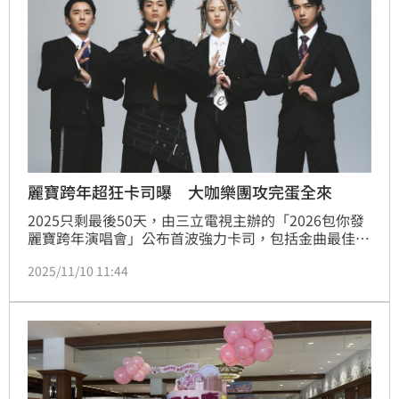
麗寶跨年超狂卡司曝 大咖樂團攻完蛋全來
2025只剩最後50天，由三立電視主辦的「2026包你發 
麗寶跨年演唱會」公布首波強力卡司，包括金曲最佳樂
團「宇宙人」、人氣樂團「美秀集團」與潮流唱作人
2025/11/10 11:44
「MARZ 23」重磅登場，其中MARZ23和宇宙人在年底
接力攻蛋，特別是MARZ23六月才率「TRASH」拿下本
屆金曲獎最佳樂團，他說：「拚命了這麼多年算是給了
自己一個滿意的成績單，希望新的一年我能夠花更多時
間給家人，也讓自己能充分休息、創作。」