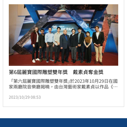
辦，為全台最具特色的「旅遊渡假式」跨年晚會，粉絲
除了追星看偶像外，可同時暢遊擁有260家店鋪的麗寶
Outlet Mall、住宿五星麗寶
第6屆麗寶國際雕塑雙年獎 戴素貞奪金獎
「第六屆麗寶國際雕塑雙年獎｣於2023年10月29日在國
家兩廳院音樂廳揭曉，由台灣藝術家戴素貞以作品《浪
花》奪得金獎！而本屆銀獎由義大利藝術家Selene 
2023/10/29 08:53
Frosini獲得，羅馬尼亞藝術家Petre-Virgiliu Mogosan
與土耳其藝術家Ümit Turgay Durgun並列銅獎。評審
團主席日本藝術家伊藤隆道表示：「《浪花》針對時代
所產生的問題點，完美呈現在藝術表現，並成功轉化在
作品