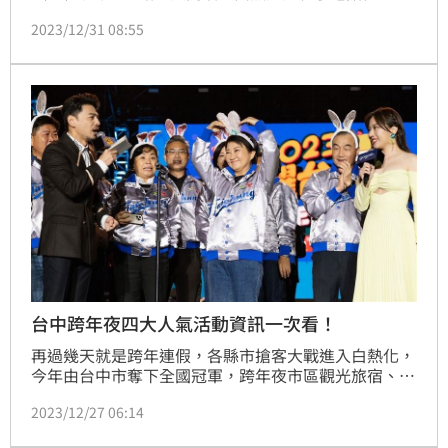
人，表演卡司眾星雲集，第一組就由人氣男團FEniX擔
2023/12/31 08:55
任開場，一連帶來多首夯曲，一下就炒熱現場氣氛，更
讓死守整天的粉絲尖叫聲不斷！
台中跨年夜四大人氣活動資訊一次看！
再過幾天就是跨年連假，各縣市搶客大戰進入白熱化，
今年由台中市奪下全國冠軍，跨年夜市區觀光旅宿、大
型旅館訂房率已逼近95%，而麗寶樂園及谷關溫泉區周
2023/12/27 06:14
邊旅館則呈現滿房狀態，一開春就迎來旅宿業好成績，
台中在2024年首檔連假中，一共有四大活動火力全開