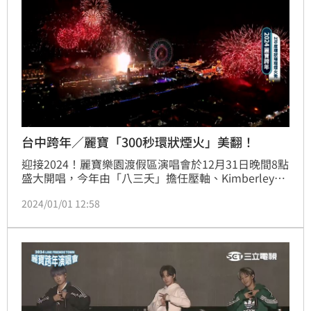
台中跨年／麗寶「300秒環狀煙火」美翻！
迎接2024！麗寶樂園渡假區演唱會於12月31日晚間8點
盛大開唱，今年由「八三夭」擔任壓軸、Kimberley陳
芳語、「原子少年」Ozone、FEniX等多組巨星藝人輪
2024/01/01 12:58
番上陣，最後還有300秒高密度環狀璀璨煙火秀，絕美
畫面曝光！麗寶樂園度假區表示，31日晚間9點多湧進
約4萬名粉絲，倒數時刻統計整天全場域計有10萬人以
上。(記者劉沛妘)