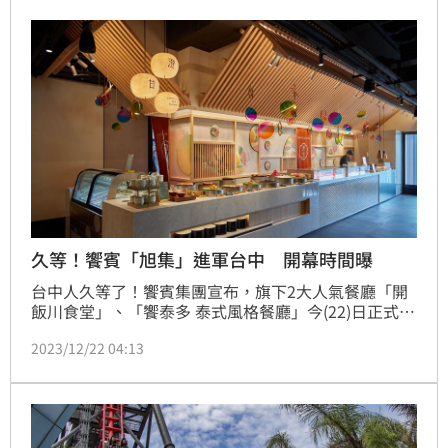
要吸客，預估湧進至少30萬觀光人潮；「演唱會經濟」
今年跨年假期確定會落在台中，吸「經」度無限!市府
繃緊神經規劃疏運計畫，呼籲民眾多使用大眾運輸系
統。
久等！饗賓「旭集」進軍台中 開幕時間曝
台中人久等了！饗賓集團宣布，旗下2大人氣餐廳「開
飯川食堂」、「饗泰多 泰式風格餐廳」今(22)日正式進
駐台中麗寶Outlet Mall，並特別推出3道台中麗寶店限
2023/12/22 04:13
定料理迎客！不只如此，人氣buffet「旭集」也即將進
軍台中，在台中大遠百開出首店，準備手刀衝了！(記
者劉沛妘)