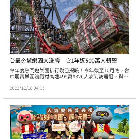
台最夯遊樂園大洗牌 它1年近500萬人朝聖
今年度熱門遊樂園排行幾已揭曉！今年截至10月底，台
中麗寶樂園渡假村高達499萬8320人次到訪居冠，與第
二名的義大世界401萬7542人次相差近百萬，人流量更
2023/12/18 04:05
將近是台北兒童新樂園的3倍，成為全台最夯遊樂園。