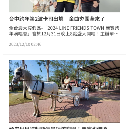
台中跨年第2波卡司出爐 金曲夯團全來了
全台最大渡假區-「2024 LINE FRIENDS TOWN 麗寶跨
年演唱會」會於12月31日晚上8點盛大開唱！主辦單位
繼首波超強卡司：由搖滾天團八三夭領軍壓軸、
2023/12/10 02:46
Kimberley陳芳語、及《原子少年》人氣夯團Ozone、
FEniX後，今日再宣布第二波星光：奪下金曲獎最佳樂
團宇宙人、選秀《大嘻哈時代2》橫掃本屆金鐘獎、
YouTube圈盛事走鐘獎，特別邀來節目中表現出色的饒
舌歌手：阿夫、O.Dki
頑皮世界被封評價最頂遊樂園！麗寶也惜敗