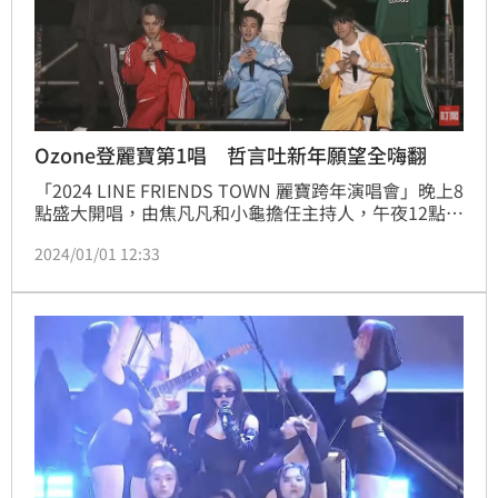
Ozone登麗寶第1唱 哲言吐新年願望全嗨翻
「2024 LINE FRIENDS TOWN 麗寶跨年演唱會」晚上8
點盛大開唱，由焦凡凡和小龜擔任主持人，午夜12點過
後，全場一起迎來精彩煙火秀，隨後登場的是今年連趕
2024/01/01 12:33
3場表演的人氣夯團Ozone，在2024第一天（1日）就
登上麗寶舞台陪伴粉絲，隊長祖安也介紹，他們趕了3
場表演，也準備了3套不同的服裝，可說是誠意十足！