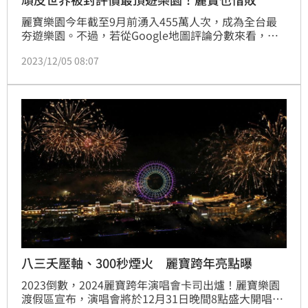
麗寶樂園今年截至9月前湧入455萬人次，成為全台最
夯遊樂園。不過，若從Google地圖評論分數來看，位
於台南的「頑皮世界野生動物園」以及六福村主題遊樂
2023/12/05 08:07
園都拿下4.5顆星高分評價，並列第一，堪稱全台灣讓
遊客體驗最棒的樂園。
八三夭壓軸、300秒煙火 麗寶跨年亮點曝
2023倒數，2024麗寶跨年演唱會卡司出爐！麗寶樂園
渡假區宣布，演唱會將於12月31日晚間8點盛大開唱，