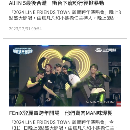
All IN 5最後合體 衝台下寵粉行徑掀暴動
「2024 LINE FRIENDS TOWN 麗寶跨年演唱會」晚上8
點盛大開唱，由焦凡凡和小龜擔任主持人，晚上8點由
夯團FEniX開場炒熱氣氛後，隨後登場的是洪暐哲和余
2023/12/31 09:54
凱揚，第四組表演來賓則是同樣擁有高人氣的男團ALL 
IN 5，先前公司發出聲明表示，其中一位團員林裕城即
將退團，也因此這場表演將是他們最好一次的5人合
體。
FEniX登麗寶跨年開場 他們賣肉MAN味爆棚
「2024 LINE FRIENDS TOWN 麗寶跨年演唱會」今
（31）日晚上8點盛大開唱，由焦凡凡和小龜擔任主持