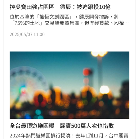
控吳寶田強占園區 鎧辰：被迫跟投10億
位於基隆的「擁恆文創園區」，鎧辰開發控訴，將
「75%的土地」交易給麗寶集團，但歷經貸款、股權交
易變更，卻被迫跟著投資10億元，喊話麗寶，歸還土地
2025/05/07 11:00
與十億資金。
全台最頂遊樂園曝 麗寶500萬人次也惜敗
2024年熱門遊樂園排行揭曉！去年1到11月，台中麗寶