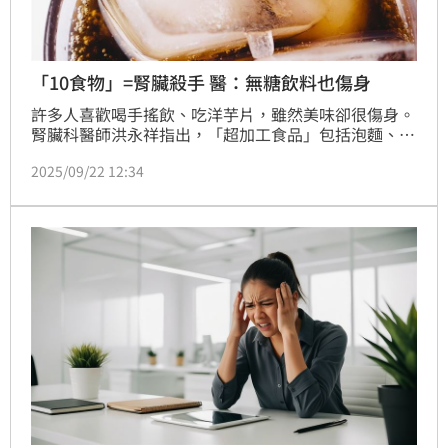
「10食物」=腎臟殺手 醫：無糖飲料也傷身
許多人喜歡喝手搖飲、吃洋芋片，雖然美味卻很傷身。
腎臟科醫師洪永祥指出，「超加工食品」包括泡麵、加
工肉品、手搖飲、餅乾、低糖飲品等共10種食物，長期
2025/09/22 12:34
大量食用不只容易變胖，還會傷心臟與血管，誘發肥
胖、代謝症候群，間接影響腎臟健康。