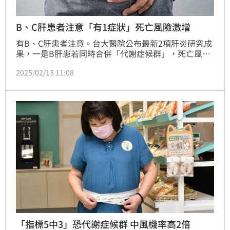
B、C肝患者注意「有1症狀」死亡風險激增
有B、C肝患者注意。台大醫院公布最新2項肝炎研究成
果，一是B肝患若同時合併「代謝症候群」，死亡風險
立刻翻2倍以上；另一則是C肝患者如果有代謝異常脂
2025/02/13 11:08
肪肝，患者罹患肝細胞癌的風險仍顯著高於沒有代謝異
常的患者。（記者：簡浩正）
「指標5中3」恐代謝症候群 中風機率高2倍