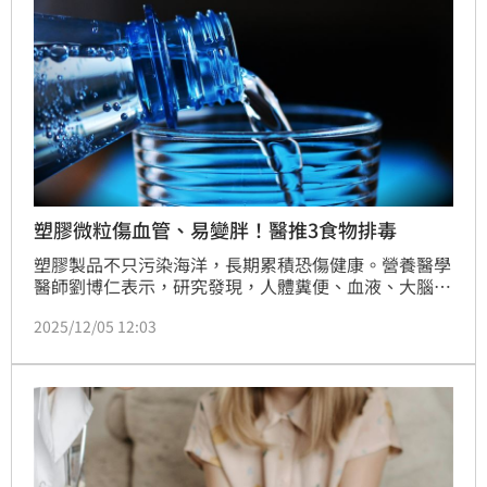
塑膠微粒傷血管、易變胖！醫推3食物排毒
塑膠製品不只污染海洋，長期累積恐傷健康。營養醫學
醫師劉博仁表示，研究發現，人體糞便、血液、大腦都
已驗出塑膠微粒，塑膠顆粒可能與腸道發炎、代謝疾
2025/12/05 12:03
病、心血管疾病神經退化有關，若想避免遭汙染，除了
避免熱食接觸塑膠，飲食方面多攝取蔬果，膳食纖維可
增加腸道蠕動、促進塑膠微粒排出，尤其高果膠蔬果、
高纖維蔬菜、海藻類。