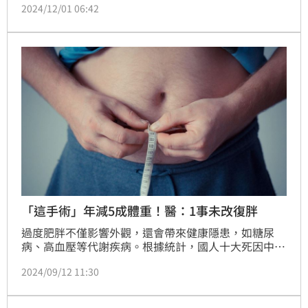
2024/12/01 06:42
人健康構成威脅。值得注意的是，若有代謝症候群者會
增加更多疾病風險。醫師表示，代謝症候群患者罹患糖
尿病的風險是正常人的6.9倍、罹患心血管疾病的風險
為2.5倍外，還會增加癌症、睡眠呼吸中止症等風險，
不可不慎。（記者：簡浩正）
「這手術」年減5成體重！醫：1事未改復胖
過度肥胖不僅影響外觀，還會帶來健康隱患，如糖尿
病、高血壓等代謝疾病。根據統計，國人十大死因中有
七項與肥胖相關。醫師表示，減重不僅能改善血糖、血
2024/09/12 11:30
壓和血脂，還有助於提升整體健康，甚至降低癌症風
險。尤其是有代謝症候群的人，更應該特別注意體重管
理，對於肥胖併發症的患者，「胃袖狀切除手術」成主