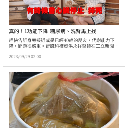
真的！1功能下降 糖尿病、洗腎馬上找
趕快告訴身旁接近或是已經40歲的朋友，代謝能力下
降，問題很嚴重。腎臟科權威洪永祥醫師在三立新聞網
《奕起聊健康》節目中警告，只要代謝能力下降，比健
2023/09/29 02:00
康的人有6倍糖尿病風險、4倍高血壓風險、3倍高血脂
風險、2倍心臟病跟腦中風風險，甚至還有終身洗腎危
機。大推5大超級食物，遠離洗腎、讓代謝更好。