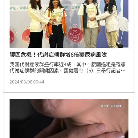
腰圍危機！代謝症候群增6倍糖尿病風險
我國代謝症候群盛行率近4成，其中，腰圍過粗是罹患
代謝症候群的關鍵因素。國健署今（6）日舉行記者
會，宣布與健保署、千禧之愛健康基金會合作推出網路
2024/08/06 06:44
活動，將免費發送50萬條量尺，鼓勵國人量測腰圍並上
傳至「健康存摺」，便可參與萬元好禮抽獎，希望透過
早期預防、控制管理，阻斷發生慢性疾病的機率。（記
者：簡浩正）