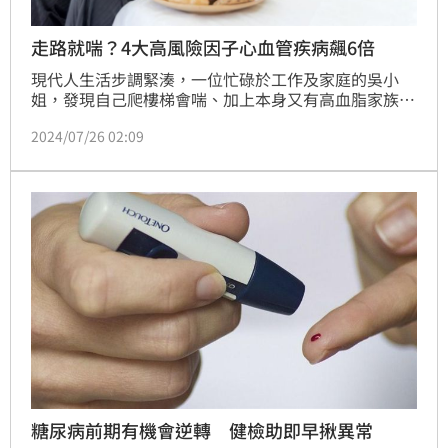
走路就喘？4大高風險因子心血管疾病飆6倍
現代人生活步調緊湊，一位忙碌於工作及家庭的吳小
姐，發現自己爬樓梯會喘、加上本身又有高血脂家族
史，於是主動做了健康檢查，發現報告有好多紅字，空
2024/07/26 02:09
腹血糖、三酸甘油脂與腰圍已超標，經醫師詢問後發現
吳小姐常久坐又不愛運動，還喜歡吃高油、高熱量的食
物，判定她罹患代謝症候群。
糖尿病前期有機會逆轉 健檢助即早揪異常