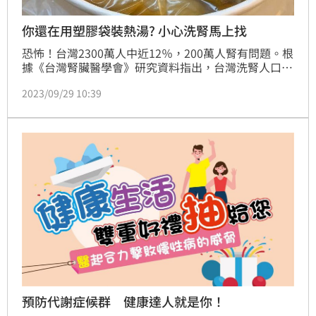
你還在用塑膠袋裝熱湯? 小心洗腎馬上找
恐怖！台灣2300萬人中近12％，200萬人腎有問題。根
據《台灣腎臟醫學會》研究資料指出，台灣洗腎人口大
約9萬人，比例是全球之冠。平均每8人就有1人有慢性
2023/09/29 10:39
腎臟病，但卻只有3.5%的病患知道。腎臟科權威洪永
祥醫師在三立新聞網《奕起聊健康》節目中曝光6大傷
腎行為，並且警告要注意慢性腎衰的5個症狀，小心在
「不知不覺中、沒有感覺中」，代謝能力變差，害你腎
變「釋迦」，還走上洗腎這條不歸路。
預防代謝症候群 健康達人就是你！