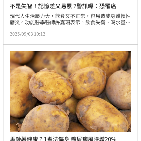
不是失智！記憶差又易累 7警訊曝：恐罹癌
現代人生活壓力大，飲食又不正常，容易造成身體慢性
發炎。功能醫學醫師許嘉珊表示，飲食失衡、喝水量不
足、久坐等7大因素，都會造成慢性發炎，初期沒有明
2025/09/03 10:12
顯症狀，只是覺得疲累、記憶差，但長期下來，可能導
致心血管問題，甚至癌症等疾病。
馬鈴薯健康？1煮法傷身 糖尿病風險增20%