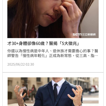
才30+身體卻像60歲？醫揭「5大徵兆」
你還以為慢性病是中年人、退休族才需要擔心的事？醫
師警告「慢性病年輕化」正成為新常態，從三高、脂肪
肝到代謝症候群，30歲出頭的年輕人逐漸出現健康紅
2025/06/22 02:30
燈，卻常將身體警訊視為只是工作累、壓力大。但其實
已出現包括血壓與血糖異常等代謝失衡跡象。（記者：
簡浩正）