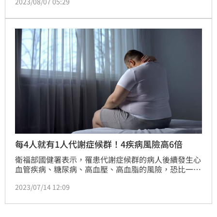
2023/08/07 05:29
節」，千禧之愛基金會7日邀請藝人王中平以及他的女
兒韓菲，共同響應量腰圍運動。正常男性的腰圍是90公
分，韓菲替王中平量的腰圍則驚險落在89公分，差一點
符合代謝症候群標準。（記者：黃仲丘）
每4人就有1人代謝症候群！4疾病風險高6倍
衛福部國健署表示，罹患代謝症候群的病人後續發生心
血管疾病、糖尿病、高血壓、高血脂的風險，恐比一般
民眾高6倍。心臟內科醫師表示，由於代謝症候群跟許
2023/07/14 12:09
多疾病密切相關，且高危險族群70%都是男性，血壓
高、腰圍過粗、空腹血糖高、三酸甘油脂高、高密度膽
固醇偏低，若民眾有其中3項就算符合，建議就醫進一