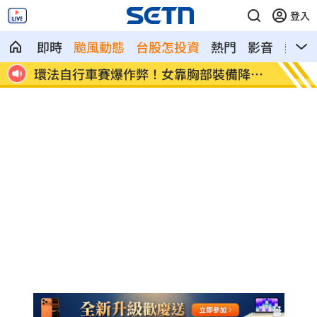
登入
即時
颱風動態
台股怎投資
熱門
影音
熱搜
降風
學霸牙醫槓離職員工 為3萬筆電互告慘勝
俄羅斯