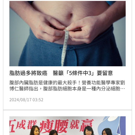
流選擇之一，患者1年內有機會減重50%以上。
脂肪過多將致癌 醫籲「5條件中3」要留意
腹部內臟脂肪是健康的最大殺手！營養功能醫學專家劉
博仁醫師指出，腹部脂肪細胞本身是一種內分泌細胞，
會分泌出許多發炎激素，這些物質會不時在體內各器官
2024/08/17 03:52
「放火」，造成衰老、慢性病、癌症等；他強調，腹部
肥胖的人容易誘發代謝症候群，若在「5條件」中含有3
項，包括腰圍過粗、三酸甘油酯偏高等等，就要特別注
意。