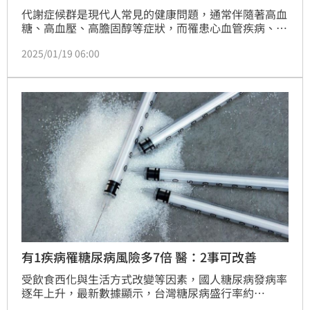
代謝症候群是現代人常見的健康問題，通常伴隨著高血
糖、高血壓、高膽固醇等症狀，而罹患心血管疾病、糖
尿病等風險也較高。醫師表示，  代謝症候群雖可預防
2025/01/19 06:00
也可治療，若不及時處理，心臟病和中風的風險高達2
倍，甚至危及生命。（記者：簡浩正）
有1疾病罹糖尿病風險多7倍 醫：2事可改善
受飲食西化與生活方式改變等因素，國人糖尿病發病率
逐年上升，最新數據顯示，台灣糖尿病盛行率約
10.3%，成年人每10人中就有1人是糖尿病患者，對個