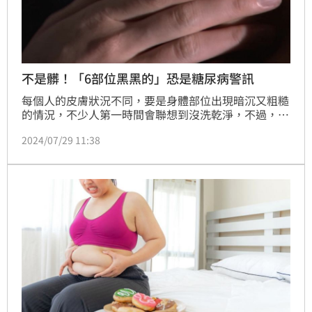
不是髒！「6部位黑黑的」恐是糖尿病警訊
每個人的皮膚狀況不同，要是身體部位出現暗沉又粗糙
的情況，不少人第一時間會聯想到沒洗乾淨，不過，要
是大腿內側、腋下、後頸部等部位出現有如棘皮一樣的
2024/07/29 11:38
情況就要當心，恐是1症狀惹禍！