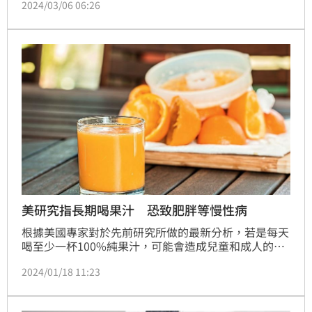
2024/03/06 06:26
症，都是急診檢傷1～2級的代表，大多與慢性三高疾病
脫離不了關係。
美研究指長期喝果汁 恐致肥胖等慢性病
根據美國專家對於先前研究所做的最新分析，若是每天
喝至少一杯100%純果汁，可能會造成兒童和成人的體
重小幅增加。
2024/01/18 11:23