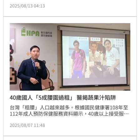
提醒，若減醣方式過於極端，可能會導致身體能量不
2025/08/13 04:13
足，引發疲憊感和注意力不集中，嚴重者甚至會導致肌
少症，增加罹患代謝症候群與糖尿病的風險。
40歲國人「5成腰圍過粗」 醫揭蔬果汁陷阱
台灣「粗腰」人口越來越多。根據國民健康署108年至
112年成人預防保健服務資料顯示，40歲以上接受服務
的民眾中，近5年平均超過三分之一罹患代謝症候群，
2025/08/07 11:48
更有近5成腰圍過粗，腹部肥胖情形普遍，不容忽視。
（記者：簡浩正）