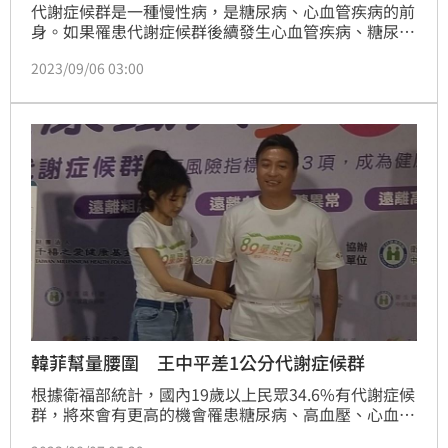
代謝症候群是一種慢性病，是糖尿病、心血管疾病的前
身。如果罹患代謝症候群後續發生心血管疾病、糖尿
病、高血壓、高血脂的風險，比一般民眾高出2至6倍，
2023/09/06 03:00
因此，代謝症候群防治是我們守護健康的重要課題，台
中市政府衛生局揪您一起「健康生活抽好禮」，自112
年9月8日起10月6日止，上傳運動照片/健康飲食照
片，就有機會抽禮券，活動辦法詳見衛生局官方臉書
《健康小衛星》。
韓菲幫量腰圍 王中平差1公分代謝症候群
根據衛福部統計，國內19歲以上民眾34.6%有代謝症候
群，將來會有更高的機會罹患糖尿病、高血壓、心血管
疾病，罹癌及失智風險也會大幅提高。週二就是「爸爸