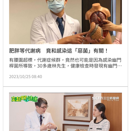
肥胖等代謝病 竟和感染這「惡菌」有關！
有腰圍超標，代謝症候群，竟然也可能是因為感染幽門
桿菌所導致，30多歲林先生，健康檢查時發現有幽門桿
菌感染；此外除了有幽門桿菌感染外，林先生還合併有
2023/10/25 08:40
腰圍超標，高血糖以及三酸甘油脂偏高的問題，遭診斷
罹患代謝症候群。(記者黃仲丘)