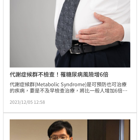
代謝症候群不檢查！罹糖尿病風險增6倍
代謝症候群(Metabolic Syndrome)是可預防也可治療
的疾病，要是不及早檢查治療，將比一般人增加6倍得
到糖尿病的風險、4倍高血壓風險、3倍高血脂風險、2
2023/12/05 12:58
倍心臟病及腦中風風險，變成慢性病病人。國健署日前
推動「全民健康保險代謝症候群防治計畫」共有9.7萬
民眾參加，其中8成民眾腰圍過粗或肥胖，但經過生活
型態調整後，超過5成民眾都能有所改善，遠離後續慢
性疾病風險。（記者：簡浩正）