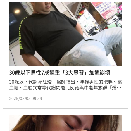
30歲以下男性7成過重「3大惡習」加速崩壞
30歲以下代謝亮紅燈！醫師指出，年輕男性的肥胖、高
血糖、血脂異常等代謝問題比例竟與中老年族群「幾乎
持平」外，外食、熬夜、久坐更是讓代謝提早崩壞的殺
2025/08/05 09:59
手，恐導致惡性循環。（記者：簡浩正）