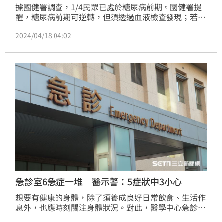
據國健署調查，1/4民眾已處於糖尿病前期。國健署提
醒，糖尿病前期可逆轉，但須透過血液檢查發現；若還
有腹部肥胖、血壓偏高等問題，慎防「代謝症候群」，
2024/04/18 04:02
要尋求專業協助。
急診室6急症一堆 醫示警：5症狀中3小心
想要有健康的身體，除了須養成良好日常飲食、生活作
息外，也應時刻關注身體狀況。對此，醫學中心急診部
主治醫師就分享急診工作日常，透露時常遇到6大急