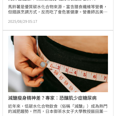
馬鈴薯是優質碳水化合物來源，富含膳食纖維等營養，
但錯誤烹調方式，反而吃了會危害健康。營養師呂美寶
提到，研究發現，每週吃3份炸薯條，第二型糖尿病風
2025/08/29 05:17
險增加20%，若想吃馬鈴薯，建議選擇烤或蒸煮，升糖
指數相對低，攝取量也要控制。
減醣瘦身精神差？專家：恐釀肌少症糖尿病
近年來，低碳水化合物飲食（俗稱「減醣」）成為熱門
的減肥趨勢。然而，日本御茶水女子大學教授飯田薰子