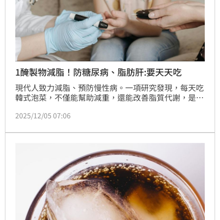
1醃製物減脂！防糖尿病、脂肪肝:要天天吃
現代人致力減脂、預防慢性病。一項研究發現，每天吃
韓式泡菜，不僅能幫助減重，還能改善脂質代謝，是邁
向健康體態的天然幫手。研究人員分析，這是因為泡菜
2025/12/05 07:06
富含乳酸菌與發酵代謝物，能夠調整腸道菌群，進而達
到抗肥胖、改善代謝症候群的作用。